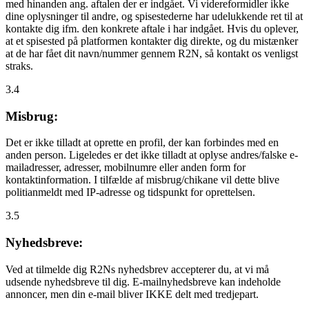
med hinanden ang. aftalen der er indgået. Vi videreformidler ikke
dine oplysninger til andre, og spisestederne har udelukkende ret til at
kontakte dig ifm. den konkrete aftale i har indgået. Hvis du oplever,
at et spisested på platformen kontakter dig direkte, og du mistænker
at de har fået dit navn/nummer gennem R2N, så kontakt os venligst
straks.
3.4
Misbrug:
Det er ikke tilladt at oprette en profil, der kan forbindes med en
anden person. Ligeledes er det ikke tilladt at oplyse andres/falske e-
mailadresser, adresser, mobilnumre eller anden form for
kontaktinformation. I tilfælde af misbrug/chikane vil dette blive
politianmeldt med IP-adresse og tidspunkt for oprettelsen.
3.5
Nyhedsbreve:
Ved at tilmelde dig R2Ns nyhedsbrev accepterer du, at vi må
udsende nyhedsbreve til dig. E-mailnyhedsbreve kan indeholde
annoncer, men din e-mail bliver IKKE delt med tredjepart.