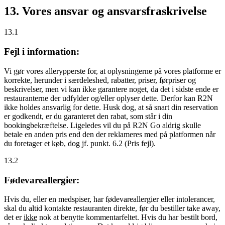
13. Vores ansvar og ansvarsfraskrivelse
13.1
Fejl i information:
Vi gør vores allerypperste for, at oplysningerne på vores platforme er
korrekte, herunder i særdeleshed, rabatter, priser, førpriser og
beskrivelser, men vi kan ikke garantere noget, da det i sidste ende er
restauranterne der udfylder og/eller oplyser dette. Derfor kan R2N
ikke holdes ansvarlig for dette. Husk dog, at så snart din reservation
er godkendt, er du garanteret den rabat, som står i din
bookingbekræftelse. Ligeledes vil du på R2N Go aldrig skulle
betale en anden pris end den der reklameres med på platformen når
du foretager et køb, dog jf. punkt. 6.2 (Pris fejl).
13.2
Fødevareallergier:
Hvis du, eller en medspiser, har fødevareallergier eller intolerancer,
skal du altid kontakte restauranten direkte, før du bestiller take away,
det er
ikke
nok at benytte kommentarfeltet. Hvis du har bestilt bord,