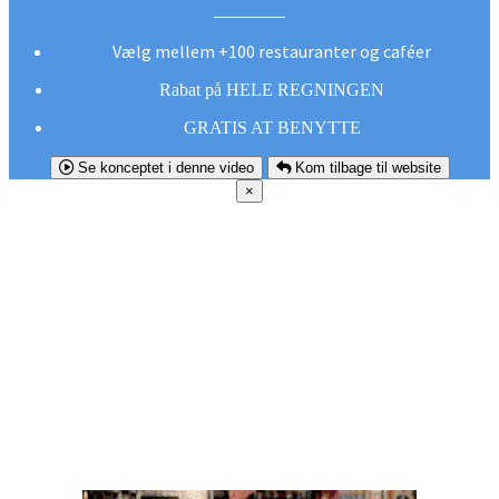
Vælg mellem +100 restauranter og caféer
Rabat på HELE REGNINGEN
GRATIS AT BENYTTE
Se konceptet i denne video
Kom tilbage til website
×
FØR DU
SMUTTER!
Hent vores gratis app og undgå at gå glip af et
godt tilbud næste gang sulten melder sig.