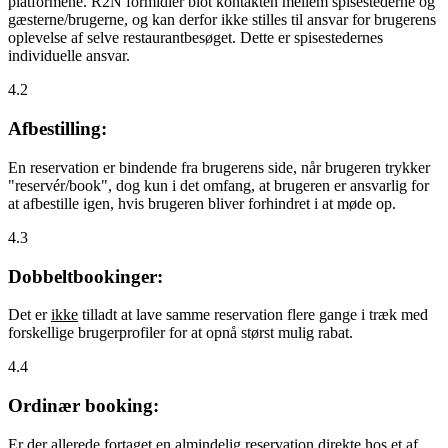
platformene. R2N formidler blot kontakten mellem spisestederne og
gæsterne/brugerne, og kan derfor ikke stilles til ansvar for brugerens
oplevelse af selve restaurantbesøget. Dette er spisestedernes
individuelle ansvar.
4.2
Afbestilling:
En reservation er bindende fra brugerens side, når brugeren trykker
"reservér/book", dog kun i det omfang, at brugeren er ansvarlig for
at afbestille igen, hvis brugeren bliver forhindret i at møde op.
4.3
Dobbeltbookinger:
Det er
ikke
tilladt at lave samme reservation flere gange i træk med
forskellige brugerprofiler for at opnå størst mulig rabat.
4.4
Ordinær booking:
Er der allerede fortaget en almindelig reservation direkte hos et af