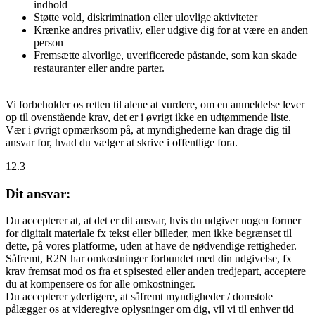
indhold
Støtte vold, diskrimination eller ulovlige aktiviteter
Krænke andres privatliv, eller udgive dig for at være en anden
person
Fremsætte alvorlige, uverificerede påstande, som kan skade
restauranter eller andre parter.
Vi forbeholder os retten til alene at vurdere, om en anmeldelse lever
op til ovenstående krav, det er i øvrigt
ikke
en udtømmende liste.
Vær i øvrigt opmærksom på, at myndighederne kan drage dig til
ansvar for, hvad du vælger at skrive i offentlige fora.
12.3
Dit ansvar:
Du accepterer at, at det er dit ansvar, hvis du udgiver nogen former
for digitalt materiale fx tekst eller billeder, men ikke begrænset til
dette, på vores platforme, uden at have de nødvendige rettigheder.
Såfremt, R2N har omkostninger forbundet med din udgivelse, fx
krav fremsat mod os fra et spisested eller anden tredjepart, acceptere
du at kompensere os for alle omkostninger.
Du accepterer yderligere, at såfremt myndigheder / domstole
pålægger os at videregive oplysninger om dig, vil vi til enhver tid