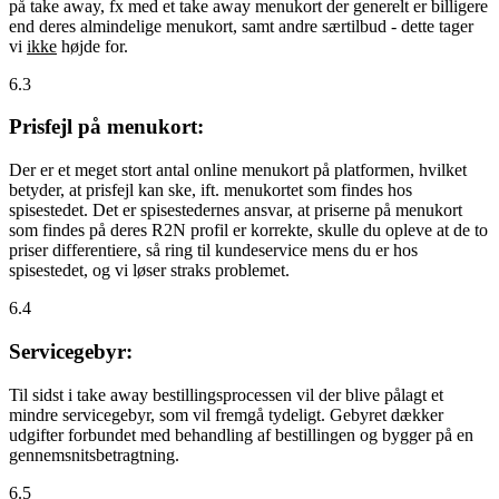
på take away, fx med et take away menukort der generelt er billigere
end deres almindelige menukort, samt andre særtilbud - dette tager
vi
ikke
højde for.
6.3
Prisfejl på menukort:
Der er et meget stort antal online menukort på platformen, hvilket
betyder, at prisfejl kan ske, ift. menukortet som findes hos
spisestedet. Det er spisestedernes ansvar, at priserne på menukort
som findes på deres R2N profil er korrekte, skulle du opleve at de to
priser differentiere, så ring til kundeservice mens du er hos
spisestedet, og vi løser straks problemet.
6.4
Servicegebyr:
Til sidst i take away bestillingsprocessen vil der blive pålagt et
mindre servicegebyr, som vil fremgå tydeligt. Gebyret dækker
udgifter forbundet med behandling af bestillingen og bygger på en
gennemsnitsbetragtning.
6.5