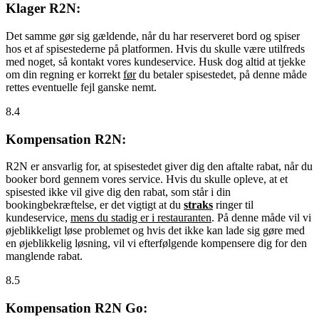
Klager R2N:
Det samme gør sig gældende, når du har reserveret bord og spiser
hos et af spisestederne på platformen. Hvis du skulle være utilfreds
med noget, så kontakt vores kundeservice. Husk dog altid at tjekke
om din regning er korrekt
før
du betaler spisestedet, på denne måde
rettes eventuelle fejl ganske nemt.
8.4
Kompensation R2N:
R2N er ansvarlig for, at spisestedet giver dig den aftalte rabat, når du
booker bord gennem vores service. Hvis du skulle opleve, at et
spisested ikke vil give dig den rabat, som står i din
bookingbekræftelse, er det vigtigt at du
straks
ringer til
kundeservice,
mens du stadig er i restauranten
. På denne måde vil vi
øjeblikkeligt løse problemet og hvis det ikke kan lade sig gøre med
en øjeblikkelig løsning, vil vi efterfølgende kompensere dig for den
manglende rabat.
8.5
Kompensation R2N Go: