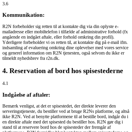
3.6
Kommunikation:
R2N forbeholder sig retten til at kontakte dig via din oplyste e-
mailadresse eller mobiltelefon i tilfælde af administrative forhold (fx
angående en indgået aftale, eller forhold omkring din profil).
Yderligere forbeholder vi os retten til, at kontakte dig på e-mail ifm.
indsamling af evaluering omkring dine oplevelser med vores service
og generel information om R2N tjenesten, også selvom du ikke er
tilmeldt nyhedsbrev fra r2n.dk.
4. Reservation af bord hos spisestederne
4.1
Indgåelse af aftaler:
Bemærk venligst, at det er spisestedet, der direkte leverer den
serveringstjeneste, du bestiller ved at bruge R2Ns platforme, og altså
ikke R2N. Ved at benytte platformene til at bestille bord, indgår du i
en direkte aftale med det spisested du bestiller hos. R2N gør dig i
stand til at reservere bord hos de spisesteder der fremgår af