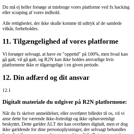
Du må ej heller forsøge at misbruge vores platforme ved fx hacking
eller scraping af vores indhold.
Alle rettigheder, der ikke skulle komme til udtryk af de samlede
vilkår, forbeholdes.
11. Tilgængelighed af vores platforme
Vi forsøger selvsagt, at have en "oppetid" på 100%, men hvad kan
gå galt, vil gå galt, og R2N kan ikke holdes ansvarlige hvis
platformene ikke er tilgængelige i en given periode.
12. Din adfærd og dit ansvar
12.1
Digitalt materiale du udgiver på R2N platformene:
Når du fx skriver anmeldelser, eller overfører billeder til os, vil vi
anse dette for værende ikke-fortroligt og ikke ophavsretsligt
beskyttet. Dette gælder ALT der kan overføres digitalt, men er dog
ikke gældende for dine personoplysninger, der selvsagt behandles