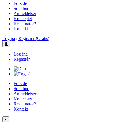
Forside
Se tilbud
Anmeldelser
Konceptet
Restauratør?
Kontakt
Log på
/
Registrer (Gratis)
Toggle user menu
Log ind
Registrér
Forside
Se tilbud
Anmeldelser
Konceptet
Restauratør?
Kontakt
x