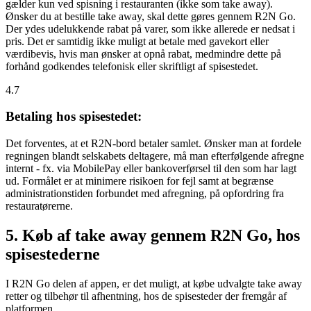
gælder kun ved spisning i restauranten (ikke som take away).
Ønsker du at bestille take away, skal dette gøres gennem R2N Go.
Der ydes udelukkende rabat på varer, som ikke allerede er nedsat i
pris. Det er samtidig ikke muligt at betale med gavekort eller
værdibevis, hvis man ønsker at opnå rabat, medmindre dette på
forhånd godkendes telefonisk eller skriftligt af spisestedet.
4.7
Betaling hos spisestedet:
Det forventes, at et R2N-bord betaler samlet. Ønsker man at fordele
regningen blandt selskabets deltagere, må man efterfølgende afregne
internt - fx. via MobilePay eller bankoverførsel til den som har lagt
ud. Formålet er at minimere risikoen for fejl samt at begrænse
administrationstiden forbundet med afregning, på opfordring fra
restauratørerne.
5. Køb af take away gennem R2N Go, hos
spisestederne
I R2N Go delen af appen, er det muligt, at købe udvalgte take away
retter og tilbehør til afhentning, hos de spisesteder der fremgår af
platformen.