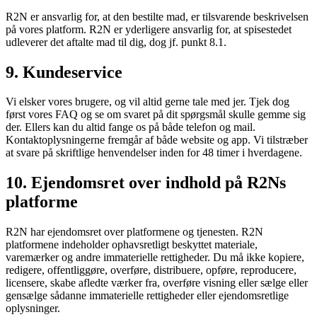
R2N er ansvarlig for, at den bestilte mad, er tilsvarende beskrivelsen
på vores platform. R2N er yderligere ansvarlig for, at spisestedet
udleverer det aftalte mad til dig, dog jf. punkt 8.1.
9. Kundeservice
Vi elsker vores brugere, og vil altid gerne tale med jer. Tjek dog
først vores FAQ og se om svaret på dit spørgsmål skulle gemme sig
der. Ellers kan du altid fange os på både telefon og mail.
Kontaktoplysningerne fremgår af både website og app. Vi tilstræber
at svare på skriftlige henvendelser inden for 48 timer i hverdagene.
10. Ejendomsret over indhold på R2Ns
platforme
R2N har ejendomsret over platformene og tjenesten. R2N
platformene indeholder ophavsretligt beskyttet materiale,
varemærker og andre immaterielle rettigheder. Du må ikke kopiere,
redigere, offentliggøre, overføre, distribuere, opføre, reproducere,
licensere, skabe afledte værker fra, overføre visning eller sælge eller
gensælge sådanne immaterielle rettigheder eller ejendomsretlige
oplysninger.