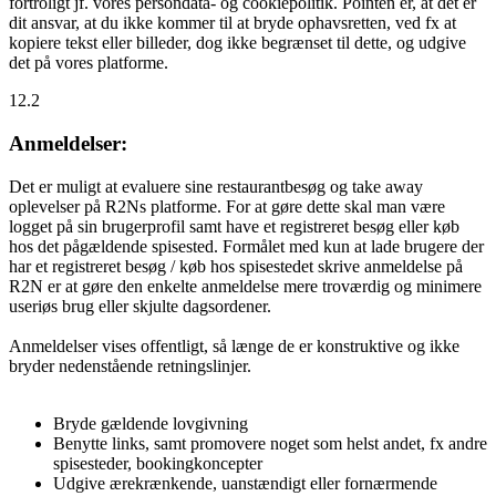
fortroligt jf. vores persondata- og cookiepolitik. Pointen er, at det er
dit ansvar, at du ikke kommer til at bryde ophavsretten, ved fx at
kopiere tekst eller billeder, dog ikke begrænset til dette, og udgive
det på vores platforme.
12.2
Anmeldelser:
Det er muligt at evaluere sine restaurantbesøg og take away
oplevelser på R2Ns platforme. For at gøre dette skal man være
logget på sin brugerprofil samt have et registreret besøg eller køb
hos det pågældende spisested. Formålet med kun at lade brugere der
har et registreret besøg / køb hos spisestedet skrive anmeldelse på
R2N er at gøre den enkelte anmeldelse mere troværdig og minimere
useriøs brug eller skjulte dagsordener.
Anmeldelser vises offentligt, så længe de er konstruktive og ikke
bryder nedenstående retningslinjer.
Bryde gældende lovgivning
Benytte links, samt promovere noget som helst andet, fx andre
spisesteder, bookingkoncepter
Udgive ærekrænkende, uanstændigt eller fornærmende