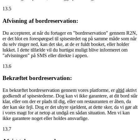
13.5
Afvisning af bordreservation:
Du accepterer, at når du fortager en "bordreservation" gennem R2N,
er det blot en forespørgsel til spisestedet og på samme måde som når
du selv ringer ned, kan det ske, at de er fuldt booket, eller holder
lukket. I dette tilfælde vil du hurtigst muligt blive informeret om
"afvisningen" på SMS eller direkte i appen.
13.6
Bekræftet bordreservation:
En bekræftet bordreservation gennem vores platforme, er
altid
aktivt
godkendt af spisestederne. Dog kan vi ikke garantere, at dit bord står
klar, eller om der er plads til dig, eller om restauranten er åben, da
der kan ske fejl. Dog er det uhyre sjældent, at dette sker, da vi gør alt
i vores magt for at netop at undgå en sådan situation. Men vi kan
ikke garantere noget eller holdes ansvarlige.
13.7