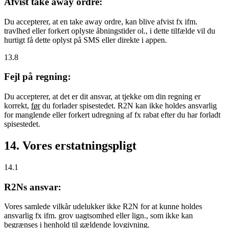
Afvist take away ordre:
Du accepterer, at en take away ordre, kan blive afvist fx ifm.
travlhed eller forkert oplyste åbningstider ol., i dette tilfælde vil du
hurtigt få dette oplyst på SMS eller direkte i appen.
13.8
Fejl på regning:
Du accepterer, at det er dit ansvar, at tjekke om din regning er
korrekt,
før
du forlader spisestedet. R2N kan ikke holdes ansvarlig
for manglende eller forkert udregning af fx rabat efter du har forladt
spisestedet.
14. Vores erstatningspligt
14.1
R2Ns ansvar:
Vores samlede vilkår udelukker ikke R2N for at kunne holdes
ansvarlig fx ifm. grov uagtsomhed eller lign., som ikke kan
begrænses i henhold til gældende lovgivning.