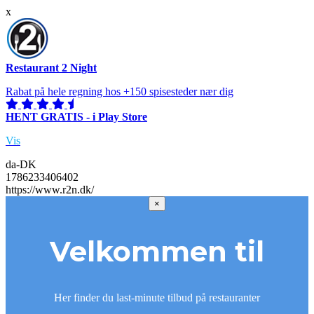
x
Restaurant 2 Night
Rabat på hele regning hos +150 spisesteder nær dig
HENT GRATIS - i Play Store
Vis
da-DK
1786233406402
https://www.r2n.dk/
×
Velkommen til
Her finder du last-minute tilbud på restauranter