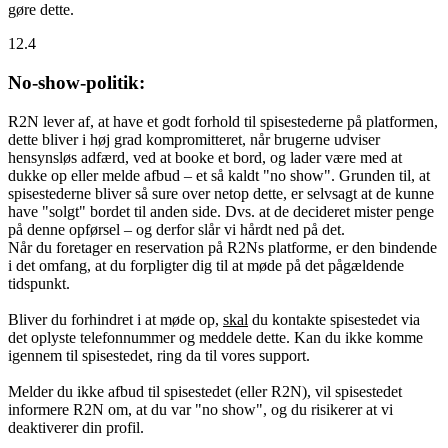
gøre dette.
12.4
No-show-politik:
R2N lever af, at have et godt forhold til spisestederne på platformen,
dette bliver i høj grad kompromitteret, når brugerne udviser
hensynsløs adfærd, ved at booke et bord, og lader være med at
dukke op eller melde afbud – et så kaldt "no show". Grunden til, at
spisestederne bliver så sure over netop dette, er selvsagt at de kunne
have "solgt" bordet til anden side. Dvs. at de decideret mister penge
på denne opførsel – og derfor slår vi hårdt ned på det.
Når du foretager en reservation på R2Ns platforme, er den bindende
i det omfang, at du forpligter dig til at møde på det pågældende
tidspunkt.
Bliver du forhindret i at møde op,
skal
du kontakte spisestedet via
det oplyste telefonnummer og meddele dette. Kan du ikke komme
igennem til spisestedet, ring da til vores support.
Melder du ikke afbud til spisestedet (eller R2N), vil spisestedet
informere R2N om, at du var "no show", og du risikerer at vi
deaktiverer din profil.