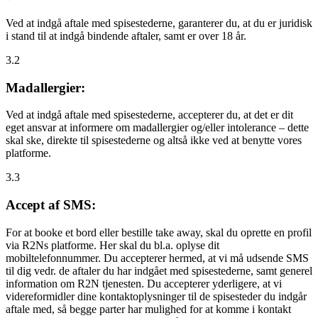
Ved at indgå aftale med spisestederne, garanterer du, at du er juridisk
i stand til at indgå bindende aftaler, samt er over 18 år.
3.2
Madallergier:
Ved at indgå aftale med spisestederne, accepterer du, at det er dit
eget ansvar at informere om madallergier og/eller intolerance – dette
skal ske, direkte til spisestederne og altså ikke ved at benytte vores
platforme.
3.3
Accept af SMS:
For at booke et bord eller bestille take away, skal du oprette en profil
via R2Ns platforme. Her skal du bl.a. oplyse dit
mobiltelefonnummer. Du accepterer hermed, at vi må udsende SMS
til dig vedr. de aftaler du har indgået med spisestederne, samt generel
information om R2N tjenesten. Du accepterer yderligere, at vi
videreformidler dine kontaktoplysninger til de spisesteder du indgår
aftale med, så begge parter har mulighed for at komme i kontakt