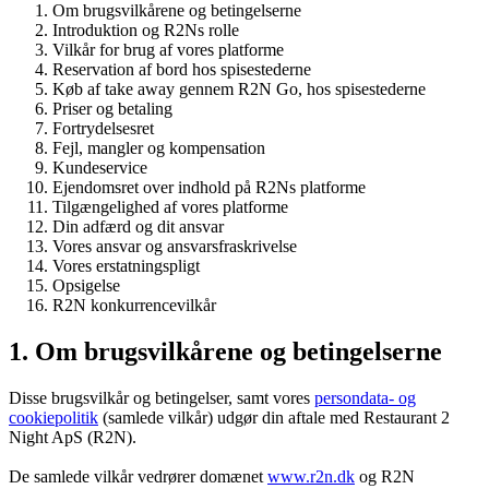
Om brugsvilkårene og betingelserne
Introduktion og R2Ns rolle
Vilkår for brug af vores platforme
Reservation af bord hos spisestederne
Køb af take away gennem R2N Go, hos spisestederne
Priser og betaling
Fortrydelsesret
Fejl, mangler og kompensation
Kundeservice
Ejendomsret over indhold på R2Ns platforme
Tilgængelighed af vores platforme
Din adfærd og dit ansvar
Vores ansvar og ansvarsfraskrivelse
Vores erstatningspligt
Opsigelse
R2N konkurrencevilkår
1. Om brugsvilkårene og betingelserne
Disse brugsvilkår og betingelser, samt vores
persondata- og
cookiepolitik
(samlede vilkår) udgør din aftale med Restaurant 2
Night ApS (R2N).
De samlede vilkår vedrører domænet
www.r2n.dk
og R2N