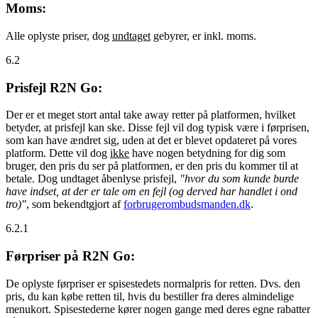
Moms:
Alle oplyste priser, dog
undtaget
gebyrer, er inkl. moms.
6.2
Prisfejl R2N Go:
Der er et meget stort antal take away retter på platformen, hvilket
betyder, at prisfejl kan ske. Disse fejl vil dog typisk være i førprisen,
som kan have ændret sig, uden at det er blevet opdateret på vores
platform. Dette vil dog
ikke
have nogen betydning for dig som
bruger, den pris du ser på platformen, er den pris du kommer til at
betale. Dog undtaget åbenlyse prisfejl,
"hvor du som kunde burde
have indset, at der er tale om en fejl (og derved har handlet i ond
tro)"
, som bekendtgjort af
forbrugerombudsmanden.dk
.
6.2.1
Førpriser på R2N Go:
De oplyste førpriser er spisestedets normalpris for retten. Dvs. den
pris, du kan købe retten til, hvis du bestiller fra deres almindelige
menukort. Spisestederne kører nogen gange med deres egne rabatter