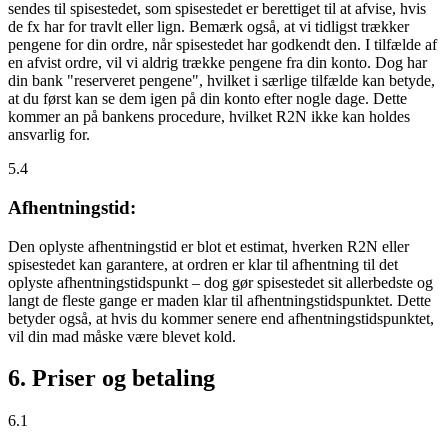
sendes til spisestedet, som spisestedet er berettiget til at afvise, hvis
de fx har for travlt eller lign. Bemærk også, at vi tidligst trækker
pengene for din ordre, når spisestedet har godkendt den. I tilfælde af
en afvist ordre, vil vi aldrig trække pengene fra din konto. Dog har
din bank "reserveret pengene", hvilket i særlige tilfælde kan betyde,
at du først kan se dem igen på din konto efter nogle dage. Dette
kommer an på bankens procedure, hvilket R2N ikke kan holdes
ansvarlig for.
5.4
Afhentningstid:
Den oplyste afhentningstid er blot et estimat, hverken R2N eller
spisestedet kan garantere, at ordren er klar til afhentning til det
oplyste afhentningstidspunkt – dog gør spisestedet sit allerbedste og
langt de fleste gange er maden klar til afhentningstidspunktet. Dette
betyder også, at hvis du kommer senere end afhentningstidspunktet,
vil din mad måske være blevet kold.
6. Priser og betaling
6.1