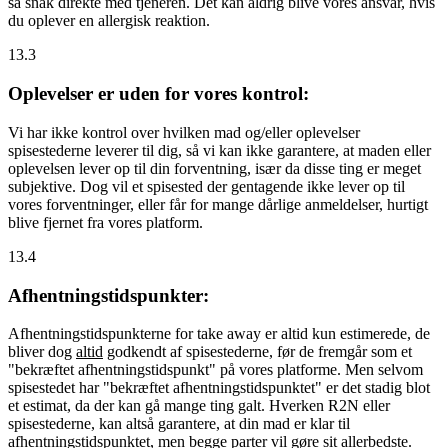
så snak direkte med tjeneren. Det kan aldrig blive vores ansvar, hvis
du oplever en allergisk reaktion.
13.3
Oplevelser er uden for vores kontrol:
Vi har ikke kontrol over hvilken mad og/eller oplevelser
spisestederne leverer til dig, så vi kan ikke garantere, at maden eller
oplevelsen lever op til din forventning, især da disse ting er meget
subjektive. Dog vil et spisested der gentagende ikke lever op til
vores forventninger, eller får for mange dårlige anmeldelser, hurtigt
blive fjernet fra vores platform.
13.4
Afhentningstidspunkter:
Afhentningstidspunkterne for take away er altid kun estimerede, de
bliver dog
altid
godkendt af spisestederne, før de fremgår som et
"bekræftet afhentningstidspunkt" på vores platforme. Men selvom
spisestedet har "bekræftet afhentningstidspunktet" er det stadig blot
et estimat, da der kan gå mange ting galt. Hverken R2N eller
spisestederne, kan altså garantere, at din mad er klar til
afhentningstidspunktet, men begge parter vil gøre sit allerbedste.