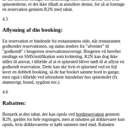
spisestederne, er det ikke tilladt at annullere denne, for så at foretage
en reservation gennem R2N med rabat.
4.5
Aflysning af din booking:
En reservation er bindende fra restaurantens side, når restauranten
godkender reservationen, og status ændres fra "afventer" til
"godkendt" i brugerens reservationsoversigt. Brugeren vil herefter
modtage en SMS/notifikation som kvittering. R2N kan dog ikke
stilles til ansvar, i tilfælde af at et spisested bliver nødt til at aflyse en
godkendt reservation. Dette kan ske hvis et spisested ved en fejl
laver en dobbelt booking, så de har booket samme bord to gange,
men også i tilfælde ved uforudsete hændelser hos spisestedet (fx
strømsvigt, brand, sygdom mv.).
4.6
Rabatten:
Bemærk at den rabat, der kan opnås ved
bordreservation
gennem
R2N, gælder for hele regningen, men at rabatten på drikkevarer kun
opnås, hvis drikkevarerne er købt sammen med mad. Rabatten