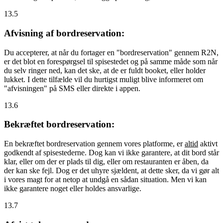
13.5
Afvisning af bordreservation:
Du accepterer, at når du fortager en "bordreservation" gennem R2N,
er det blot en forespørgsel til spisestedet og på samme måde som når
du selv ringer ned, kan det ske, at de er fuldt booket, eller holder
lukket. I dette tilfælde vil du hurtigst muligt blive informeret om
"afvisningen" på SMS eller direkte i appen.
13.6
Bekræftet bordreservation:
En bekræftet bordreservation gennem vores platforme, er
altid
aktivt
godkendt af spisestederne. Dog kan vi ikke garantere, at dit bord står
klar, eller om der er plads til dig, eller om restauranten er åben, da
der kan ske fejl. Dog er det uhyre sjældent, at dette sker, da vi gør alt
i vores magt for at netop at undgå en sådan situation. Men vi kan
ikke garantere noget eller holdes ansvarlige.
13.7