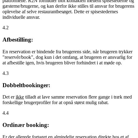
platformene. R2N formidler blot kontakten mellem spisestederne og
gæsterne/brugerne, og kan derfor ikke stilles til ansvar for brugerens
oplevelse af selve restaurantbesøget. Dette er spisestedernes
individuelle ansvar.
4.2
Afbestilling:
En reservation er bindende fra brugerens side, når brugeren trykker
"reservér/book", dog kun i det omfang, at brugeren er ansvarlig for
at afbestille igen, hvis brugeren bliver forhindret i at møde op.
4.3
Dobbeltbookinger:
Det er
ikke
tilladt at lave samme reservation flere gange i træk med
forskellige brugerprofiler for at opnå størst mulig rabat.
4.4
Ordinær booking:
Er der allerede fortaget en almindelig reservation direkte hos et af