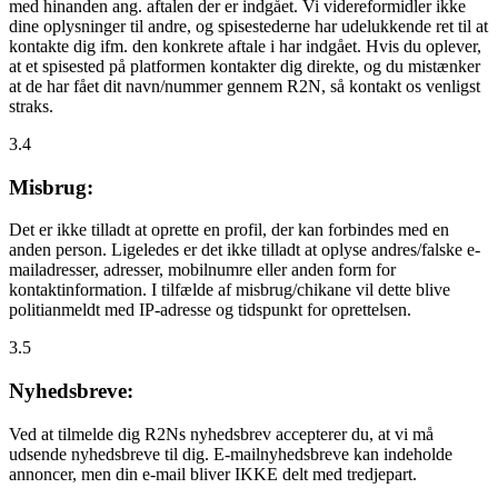
med hinanden ang. aftalen der er indgået. Vi videreformidler ikke
dine oplysninger til andre, og spisestederne har udelukkende ret til at
kontakte dig ifm. den konkrete aftale i har indgået. Hvis du oplever,
at et spisested på platformen kontakter dig direkte, og du mistænker
at de har fået dit navn/nummer gennem R2N, så kontakt os venligst
straks.
3.4
Misbrug:
Det er ikke tilladt at oprette en profil, der kan forbindes med en
anden person. Ligeledes er det ikke tilladt at oplyse andres/falske e-
mailadresser, adresser, mobilnumre eller anden form for
kontaktinformation. I tilfælde af misbrug/chikane vil dette blive
politianmeldt med IP-adresse og tidspunkt for oprettelsen.
3.5
Nyhedsbreve:
Ved at tilmelde dig R2Ns nyhedsbrev accepterer du, at vi må
udsende nyhedsbreve til dig. E-mailnyhedsbreve kan indeholde
annoncer, men din e-mail bliver IKKE delt med tredjepart.