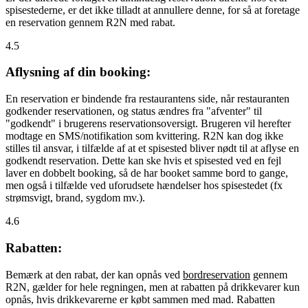
spisestederne, er det ikke tilladt at annullere denne, for så at foretage
en reservation gennem R2N med rabat.
4.5
Aflysning af din booking:
En reservation er bindende fra restaurantens side, når restauranten
godkender reservationen, og status ændres fra "afventer" til
"godkendt" i brugerens reservationsoversigt. Brugeren vil herefter
modtage en SMS/notifikation som kvittering. R2N kan dog ikke
stilles til ansvar, i tilfælde af at et spisested bliver nødt til at aflyse en
godkendt reservation. Dette kan ske hvis et spisested ved en fejl
laver en dobbelt booking, så de har booket samme bord to gange,
men også i tilfælde ved uforudsete hændelser hos spisestedet (fx
strømsvigt, brand, sygdom mv.).
4.6
Rabatten:
Bemærk at den rabat, der kan opnås ved
bordreservation
gennem
R2N, gælder for hele regningen, men at rabatten på drikkevarer kun
opnås, hvis drikkevarerne er købt sammen med mad. Rabatten