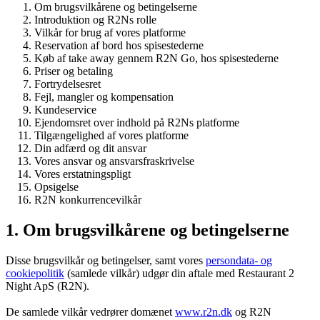
Om brugsvilkårene og betingelserne
Introduktion og R2Ns rolle
Vilkår for brug af vores platforme
Reservation af bord hos spisestederne
Køb af take away gennem R2N Go, hos spisestederne
Priser og betaling
Fortrydelsesret
Fejl, mangler og kompensation
Kundeservice
Ejendomsret over indhold på R2Ns platforme
Tilgængelighed af vores platforme
Din adfærd og dit ansvar
Vores ansvar og ansvarsfraskrivelse
Vores erstatningspligt
Opsigelse
R2N konkurrencevilkår
1. Om brugsvilkårene og betingelserne
Disse brugsvilkår og betingelser, samt vores
persondata- og
cookiepolitik
(samlede vilkår) udgør din aftale med Restaurant 2
Night ApS (R2N).
De samlede vilkår vedrører domænet
www.r2n.dk
og R2N