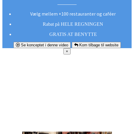
Vælg mellem +100 restauranter og caféer
Rabat på HELE REGNINGEN
GRATIS AT BENYTTE
Se konceptet i denne video
Kom tilbage til website
×
FØR DU
SMUTTER!
Hent vores gratis app og undgå at gå glip af et
godt tilbud næste gang sulten melder sig.