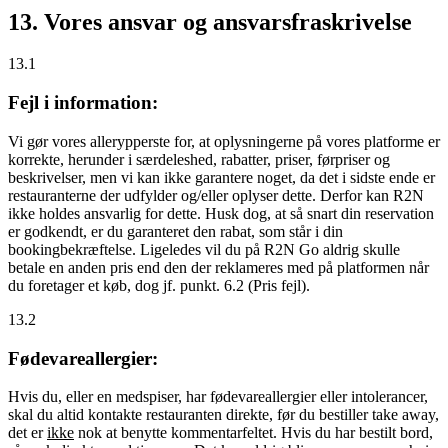
13. Vores ansvar og ansvarsfraskrivelse
13.1
Fejl i information:
Vi gør vores allerypperste for, at oplysningerne på vores platforme er
korrekte, herunder i særdeleshed, rabatter, priser, førpriser og
beskrivelser, men vi kan ikke garantere noget, da det i sidste ende er
restauranterne der udfylder og/eller oplyser dette. Derfor kan R2N
ikke holdes ansvarlig for dette. Husk dog, at så snart din reservation
er godkendt, er du garanteret den rabat, som står i din
bookingbekræftelse. Ligeledes vil du på R2N Go aldrig skulle
betale en anden pris end den der reklameres med på platformen når
du foretager et køb, dog jf. punkt. 6.2 (Pris fejl).
13.2
Fødevareallergier:
Hvis du, eller en medspiser, har fødevareallergier eller intolerancer,
skal du altid kontakte restauranten direkte, før du bestiller take away,
det er
ikke
nok at benytte kommentarfeltet. Hvis du har bestilt bord,