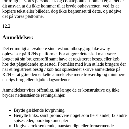
fortroligt jf. vores persondata- og cookiepolitik. Pointen er, at det er
dit ansvar, at du ikke kommer til at bryde ophavsretten, ved fx at
kopiere tekst eller billeder, dog ikke begrænset til dette, og udgive
det på vores platforme.
12.2
Anmeldelser:
Det er muligt at evaluere sine restaurantbesøg og take away
oplevelser på R2Ns platforme. For at gøre dette skal man være
logget på sin brugerprofil samt have et registreret besøg eller køb
hos det pågældende spisested. Formålet med kun at lade brugere der
har et registreret besøg / køb hos spisestedet skrive anmeldelse på
R2N er at gøre den enkelte anmeldelse mere troværdig og minimere
useriøs brug eller skjulte dagsordener.
Anmeldelser vises offentligt, så længe de er konstruktive og ikke
bryder nedenstående retningslinjer.
Bryde gældende lovgivning
Benytte links, samt promovere noget som helst andet, fx andre
spisesteder, bookingkoncepter
Udgive ærekrænkende, uanstændigt eller fornærmende