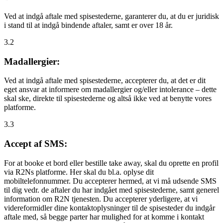
Ved at indgå aftale med spisestederne, garanterer du, at du er juridisk
i stand til at indgå bindende aftaler, samt er over 18 år.
3.2
Madallergier:
Ved at indgå aftale med spisestederne, accepterer du, at det er dit
eget ansvar at informere om madallergier og/eller intolerance – dette
skal ske, direkte til spisestederne og altså ikke ved at benytte vores
platforme.
3.3
Accept af SMS:
For at booke et bord eller bestille take away, skal du oprette en profil
via R2Ns platforme. Her skal du bl.a. oplyse dit
mobiltelefonnummer. Du accepterer hermed, at vi må udsende SMS
til dig vedr. de aftaler du har indgået med spisestederne, samt generel
information om R2N tjenesten. Du accepterer yderligere, at vi
videreformidler dine kontaktoplysninger til de spisesteder du indgår
aftale med, så begge parter har mulighed for at komme i kontakt