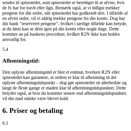
sendes til spisestedet, som spisestedet er berettiget til at afvise, hvis
de fx har for travlt eller lign. Bemærk også, at vi tidligst trækker
pengene for din ordre, når spisestedet har godkendt den. I tilfælde af
en afvist ordre, vil vi aldrig trække pengene fra din konto. Dog har
din bank "reserveret pengene", hvilket i særlige tilfælde kan betyde,
at du først kan se dem igen på din konto efter nogle dage. Dette
kommer an på bankens procedure, hvilket R2N ikke kan holdes
ansvarlig for.
5.4
Afhentningstid:
Den oplyste afhentningstid er blot et estimat, hverken R2N eller
spisestedet kan garantere, at ordren er klar til afhentning til det
oplyste afhentningstidspunkt – dog gør spisestedet sit allerbedste og
langt de fleste gange er maden klar til afhentningstidspunktet. Dette
betyder også, at hvis du kommer senere end afhentningstidspunktet,
vil din mad måske være blevet kold.
6. Priser og betaling
6.1