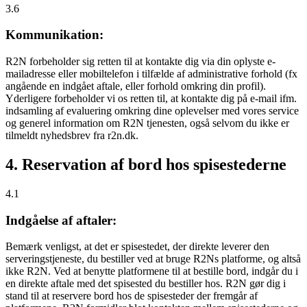
3.6
Kommunikation:
R2N forbeholder sig retten til at kontakte dig via din oplyste e-
mailadresse eller mobiltelefon i tilfælde af administrative forhold (fx
angående en indgået aftale, eller forhold omkring din profil).
Yderligere forbeholder vi os retten til, at kontakte dig på e-mail ifm.
indsamling af evaluering omkring dine oplevelser med vores service
og generel information om R2N tjenesten, også selvom du ikke er
tilmeldt nyhedsbrev fra r2n.dk.
4. Reservation af bord hos spisestederne
4.1
Indgåelse af aftaler:
Bemærk venligst, at det er spisestedet, der direkte leverer den
serveringstjeneste, du bestiller ved at bruge R2Ns platforme, og altså
ikke R2N. Ved at benytte platformene til at bestille bord, indgår du i
en direkte aftale med det spisested du bestiller hos. R2N gør dig i
stand til at reservere bord hos de spisesteder der fremgår af