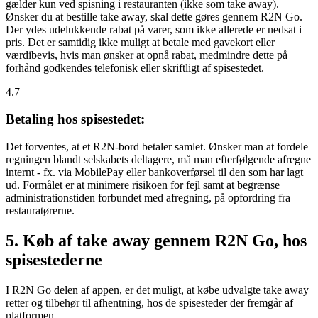
gælder kun ved spisning i restauranten (ikke som take away).
Ønsker du at bestille take away, skal dette gøres gennem R2N Go.
Der ydes udelukkende rabat på varer, som ikke allerede er nedsat i
pris. Det er samtidig ikke muligt at betale med gavekort eller
værdibevis, hvis man ønsker at opnå rabat, medmindre dette på
forhånd godkendes telefonisk eller skriftligt af spisestedet.
4.7
Betaling hos spisestedet:
Det forventes, at et R2N-bord betaler samlet. Ønsker man at fordele
regningen blandt selskabets deltagere, må man efterfølgende afregne
internt - fx. via MobilePay eller bankoverførsel til den som har lagt
ud. Formålet er at minimere risikoen for fejl samt at begrænse
administrationstiden forbundet med afregning, på opfordring fra
restauratørerne.
5. Køb af take away gennem R2N Go, hos
spisestederne
I R2N Go delen af appen, er det muligt, at købe udvalgte take away
retter og tilbehør til afhentning, hos de spisesteder der fremgår af
platformen.