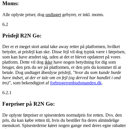
Moms:
Alle oplyste priser, dog
undtaget
gebyrer, er inkl. moms.
6.2
Prisfejl R2N Go:
Der er et meget stort antal take away retter på platformen, hvilket
betyder, at prisfejl kan ske. Disse fejl vil dog typisk være i førprisen,
som kan have ændret sig, uden at det er blevet opdateret på vores
platform. Dette vil dog
ikke
have nogen betydning for dig som
bruger, den pris du ser på platformen, er den pris du kommer til at
betale. Dog undtaget åbenlyse prisfejl,
"hvor du som kunde burde
have indset, at der er tale om en fejl (og derved har handlet i ond
tro)"
, som bekendtgjort af
forbrugerombudsmanden.dk
.
6.2.1
Førpriser på R2N Go:
De oplyste førpriser er spisestedets normalpris for retten. Dvs. den
pris, du kan købe retten til, hvis du bestiller fra deres almindelige
menukort. Spisestederne kører nogen gange med deres egne rabatter