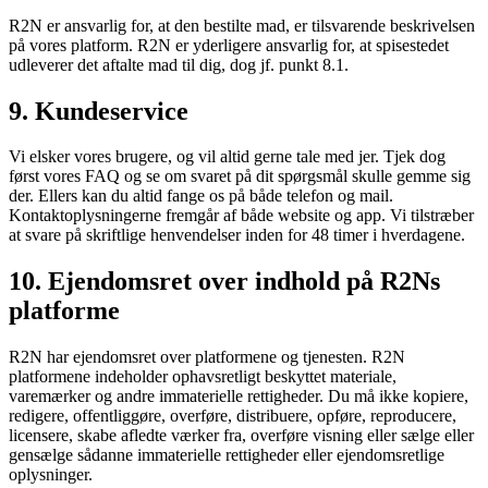
R2N er ansvarlig for, at den bestilte mad, er tilsvarende beskrivelsen
på vores platform. R2N er yderligere ansvarlig for, at spisestedet
udleverer det aftalte mad til dig, dog jf. punkt 8.1.
9. Kundeservice
Vi elsker vores brugere, og vil altid gerne tale med jer. Tjek dog
først vores FAQ og se om svaret på dit spørgsmål skulle gemme sig
der. Ellers kan du altid fange os på både telefon og mail.
Kontaktoplysningerne fremgår af både website og app. Vi tilstræber
at svare på skriftlige henvendelser inden for 48 timer i hverdagene.
10. Ejendomsret over indhold på R2Ns
platforme
R2N har ejendomsret over platformene og tjenesten. R2N
platformene indeholder ophavsretligt beskyttet materiale,
varemærker og andre immaterielle rettigheder. Du må ikke kopiere,
redigere, offentliggøre, overføre, distribuere, opføre, reproducere,
licensere, skabe afledte værker fra, overføre visning eller sælge eller
gensælge sådanne immaterielle rettigheder eller ejendomsretlige
oplysninger.