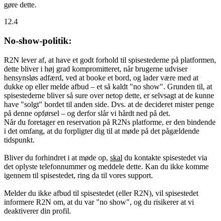
gøre dette.
12.4
No-show-politik:
R2N lever af, at have et godt forhold til spisestederne på platformen,
dette bliver i høj grad kompromitteret, når brugerne udviser
hensynsløs adfærd, ved at booke et bord, og lader være med at
dukke op eller melde afbud – et så kaldt "no show". Grunden til, at
spisestederne bliver så sure over netop dette, er selvsagt at de kunne
have "solgt" bordet til anden side. Dvs. at de decideret mister penge
på denne opførsel – og derfor slår vi hårdt ned på det.
Når du foretager en reservation på R2Ns platforme, er den bindende
i det omfang, at du forpligter dig til at møde på det pågældende
tidspunkt.
Bliver du forhindret i at møde op,
skal
du kontakte spisestedet via
det oplyste telefonnummer og meddele dette. Kan du ikke komme
igennem til spisestedet, ring da til vores support.
Melder du ikke afbud til spisestedet (eller R2N), vil spisestedet
informere R2N om, at du var "no show", og du risikerer at vi
deaktiverer din profil.