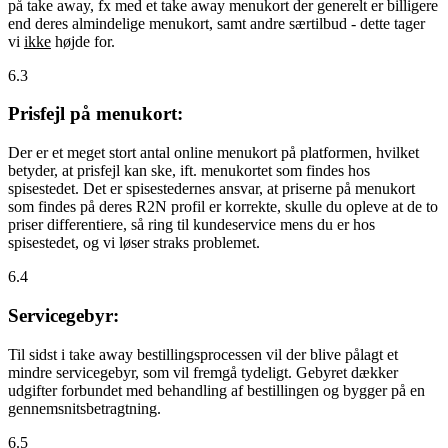
på take away, fx med et take away menukort der generelt er billigere
end deres almindelige menukort, samt andre særtilbud - dette tager
vi
ikke
højde for.
6.3
Prisfejl på menukort:
Der er et meget stort antal online menukort på platformen, hvilket
betyder, at prisfejl kan ske, ift. menukortet som findes hos
spisestedet. Det er spisestedernes ansvar, at priserne på menukort
som findes på deres R2N profil er korrekte, skulle du opleve at de to
priser differentiere, så ring til kundeservice mens du er hos
spisestedet, og vi løser straks problemet.
6.4
Servicegebyr:
Til sidst i take away bestillingsprocessen vil der blive pålagt et
mindre servicegebyr, som vil fremgå tydeligt. Gebyret dækker
udgifter forbundet med behandling af bestillingen og bygger på en
gennemsnitsbetragtning.
6.5