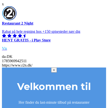
x
Restaurant 2 Night
Rabat på hele regning hos +150 spisesteder nær dig
HENT GRATIS - i Play Store
Vis
da-DK
1785969942511
https://www.r2n.dk/
×
Velkommen til
Her finder du last-minute tilbud på restauranter