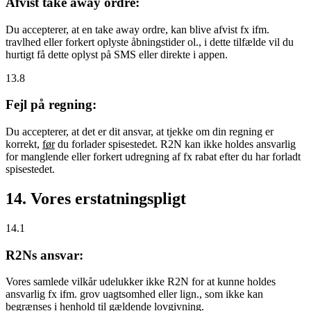
Afvist take away ordre:
Du accepterer, at en take away ordre, kan blive afvist fx ifm.
travlhed eller forkert oplyste åbningstider ol., i dette tilfælde vil du
hurtigt få dette oplyst på SMS eller direkte i appen.
13.8
Fejl på regning:
Du accepterer, at det er dit ansvar, at tjekke om din regning er
korrekt,
før
du forlader spisestedet. R2N kan ikke holdes ansvarlig
for manglende eller forkert udregning af fx rabat efter du har forladt
spisestedet.
14. Vores erstatningspligt
14.1
R2Ns ansvar:
Vores samlede vilkår udelukker ikke R2N for at kunne holdes
ansvarlig fx ifm. grov uagtsomhed eller lign., som ikke kan
begrænses i henhold til gældende lovgivning.