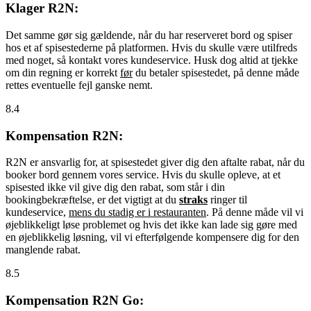
Klager R2N:
Det samme gør sig gældende, når du har reserveret bord og spiser
hos et af spisestederne på platformen. Hvis du skulle være utilfreds
med noget, så kontakt vores kundeservice. Husk dog altid at tjekke
om din regning er korrekt
før
du betaler spisestedet, på denne måde
rettes eventuelle fejl ganske nemt.
8.4
Kompensation R2N:
R2N er ansvarlig for, at spisestedet giver dig den aftalte rabat, når du
booker bord gennem vores service. Hvis du skulle opleve, at et
spisested ikke vil give dig den rabat, som står i din
bookingbekræftelse, er det vigtigt at du
straks
ringer til
kundeservice,
mens du stadig er i restauranten
. På denne måde vil vi
øjeblikkeligt løse problemet og hvis det ikke kan lade sig gøre med
en øjeblikkelig løsning, vil vi efterfølgende kompensere dig for den
manglende rabat.
8.5
Kompensation R2N Go: