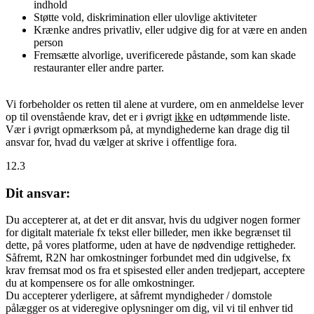
indhold
Støtte vold, diskrimination eller ulovlige aktiviteter
Krænke andres privatliv, eller udgive dig for at være en anden
person
Fremsætte alvorlige, uverificerede påstande, som kan skade
restauranter eller andre parter.
Vi forbeholder os retten til alene at vurdere, om en anmeldelse lever
op til ovenstående krav, det er i øvrigt
ikke
en udtømmende liste.
Vær i øvrigt opmærksom på, at myndighederne kan drage dig til
ansvar for, hvad du vælger at skrive i offentlige fora.
12.3
Dit ansvar:
Du accepterer at, at det er dit ansvar, hvis du udgiver nogen former
for digitalt materiale fx tekst eller billeder, men ikke begrænset til
dette, på vores platforme, uden at have de nødvendige rettigheder.
Såfremt, R2N har omkostninger forbundet med din udgivelse, fx
krav fremsat mod os fra et spisested eller anden tredjepart, acceptere
du at kompensere os for alle omkostninger.
Du accepterer yderligere, at såfremt myndigheder / domstole
pålægger os at videregive oplysninger om dig, vil vi til enhver tid