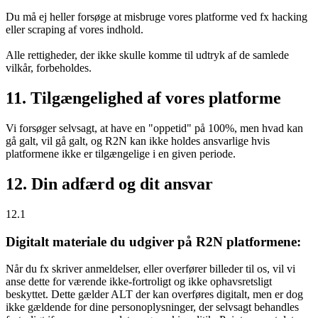
Du må ej heller forsøge at misbruge vores platforme ved fx hacking
eller scraping af vores indhold.
Alle rettigheder, der ikke skulle komme til udtryk af de samlede
vilkår, forbeholdes.
11. Tilgængelighed af vores platforme
Vi forsøger selvsagt, at have en "oppetid" på 100%, men hvad kan
gå galt, vil gå galt, og R2N kan ikke holdes ansvarlige hvis
platformene ikke er tilgængelige i en given periode.
12. Din adfærd og dit ansvar
12.1
Digitalt materiale du udgiver på R2N platformene:
Når du fx skriver anmeldelser, eller overfører billeder til os, vil vi
anse dette for værende ikke-fortroligt og ikke ophavsretsligt
beskyttet. Dette gælder ALT der kan overføres digitalt, men er dog
ikke gældende for dine personoplysninger, der selvsagt behandles