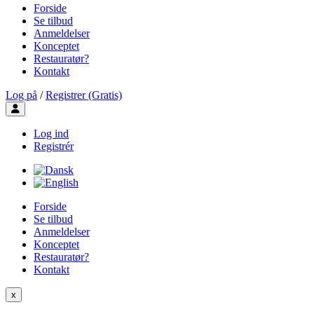
Forside
Se tilbud
Anmeldelser
Konceptet
Restauratør?
Kontakt
Log på
/
Registrer (Gratis)
Toggle user menu
Log ind
Registrér
Forside
Se tilbud
Anmeldelser
Konceptet
Restauratør?
Kontakt
x