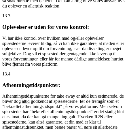
så snak direkte med tjeneren. Det kan aldrig blive vores ansvar, hvis
du oplever en allergisk reaktion.
13.3
Oplevelser er uden for vores kontrol:
Vi har ikke kontrol over hvilken mad og/eller oplevelser
spisestederne leverer til dig, så vi kan ikke garantere, at maden eller
oplevelsen lever op til din forventning, især da disse ting er meget
subjektive. Dog vil et spisested der gentagende ikke lever op til
vores forventninger, eller får for mange dårlige anmeldelser, hurtigt
blive fjernet fra vores platform.
13.4
Afhentningstidspunkter:
Afhentningstidspunkterne for take away er altid kun estimerede, de
bliver dog
altid
godkendt af spisestederne, før de fremgår som et
"bekræftet afhentningstidspunkt" på vores platforme. Men selvom
spisestedet har "bekræftet afhentningstidspunktet" er det stadig blot
et estimat, da der kan gå mange ting galt. Hverken R2N eller
spisestederne, kan altså garantere, at din mad er klar til
afhentningstidspunktet, men begge parter vil gøre sit allerbedste.