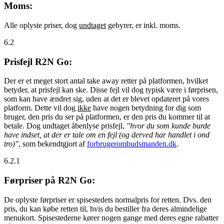
Moms:
Alle oplyste priser, dog
undtaget
gebyrer, er inkl. moms.
6.2
Prisfejl R2N Go:
Der er et meget stort antal take away retter på platformen, hvilket
betyder, at prisfejl kan ske. Disse fejl vil dog typisk være i førprisen,
som kan have ændret sig, uden at det er blevet opdateret på vores
platform. Dette vil dog
ikke
have nogen betydning for dig som
bruger, den pris du ser på platformen, er den pris du kommer til at
betale. Dog undtaget åbenlyse prisfejl,
"hvor du som kunde burde
have indset, at der er tale om en fejl (og derved har handlet i ond
tro)"
, som bekendtgjort af
forbrugerombudsmanden.dk
.
6.2.1
Førpriser på R2N Go:
De oplyste førpriser er spisestedets normalpris for retten. Dvs. den
pris, du kan købe retten til, hvis du bestiller fra deres almindelige
menukort. Spisestederne kører nogen gange med deres egne rabatter