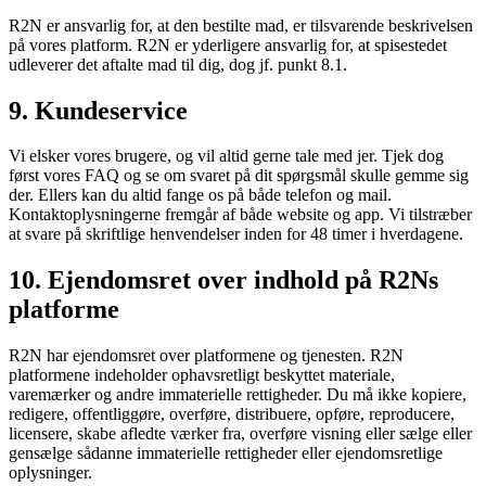
R2N er ansvarlig for, at den bestilte mad, er tilsvarende beskrivelsen
på vores platform. R2N er yderligere ansvarlig for, at spisestedet
udleverer det aftalte mad til dig, dog jf. punkt 8.1.
9. Kundeservice
Vi elsker vores brugere, og vil altid gerne tale med jer. Tjek dog
først vores FAQ og se om svaret på dit spørgsmål skulle gemme sig
der. Ellers kan du altid fange os på både telefon og mail.
Kontaktoplysningerne fremgår af både website og app. Vi tilstræber
at svare på skriftlige henvendelser inden for 48 timer i hverdagene.
10. Ejendomsret over indhold på R2Ns
platforme
R2N har ejendomsret over platformene og tjenesten. R2N
platformene indeholder ophavsretligt beskyttet materiale,
varemærker og andre immaterielle rettigheder. Du må ikke kopiere,
redigere, offentliggøre, overføre, distribuere, opføre, reproducere,
licensere, skabe afledte værker fra, overføre visning eller sælge eller
gensælge sådanne immaterielle rettigheder eller ejendomsretlige
oplysninger.