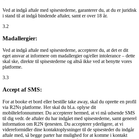
Ved at indgå aftale med spisestederne, garanterer du, at du er juridisk
i stand til at indgå bindende aftaler, samt er over 18 år.
3.2
Madallergier:
Ved at indgå aftale med spisestederne, accepterer du, at det er dit
eget ansvar at informere om madallergier og/eller intolerance – dette
skal ske, direkte til spisestederne og altså ikke ved at benytte vores
platforme.
3.3
Accept af SMS:
For at booke et bord eller bestille take away, skal du oprette en profil
via R2Ns platforme. Her skal du bl.a. oplyse dit
mobiltelefonnummer. Du accepterer hermed, at vi må udsende SMS
til dig vedr. de aftaler du har indgået med spisestederne, samt generel
information om R2N tjenesten. Du accepterer yderligere, at vi
videreformidler dine kontaktoplysninger til de spisesteder du indgår
aftale med, så begge parter har mulighed for at komme i kontakt