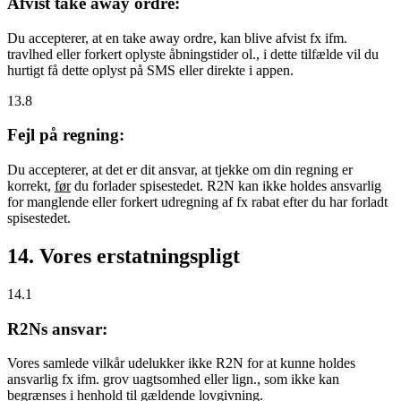
Afvist take away ordre:
Du accepterer, at en take away ordre, kan blive afvist fx ifm.
travlhed eller forkert oplyste åbningstider ol., i dette tilfælde vil du
hurtigt få dette oplyst på SMS eller direkte i appen.
13.8
Fejl på regning:
Du accepterer, at det er dit ansvar, at tjekke om din regning er
korrekt,
før
du forlader spisestedet. R2N kan ikke holdes ansvarlig
for manglende eller forkert udregning af fx rabat efter du har forladt
spisestedet.
14. Vores erstatningspligt
14.1
R2Ns ansvar:
Vores samlede vilkår udelukker ikke R2N for at kunne holdes
ansvarlig fx ifm. grov uagtsomhed eller lign., som ikke kan
begrænses i henhold til gældende lovgivning.