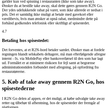
gælder kun ved spisning i restauranten (ikke som take away).
Ønsker du at bestille take away, skal dette gøres gennem R2N Go.
Der ydes udelukkende rabat på varer, som ikke allerede er nedsat i
pris. Det er samtidig ikke muligt at betale med gavekort eller
værdibevis, hvis man ønsker at opnå rabat, medmindre dette på
forhånd godkendes telefonisk eller skriftligt af spisestedet.
4.7
Betaling hos spisestedet:
Det forventes, at et R2N-bord betaler samlet. Ønsker man at fordele
regningen blandt selskabets deltagere, må man efterfølgende afregne
internt - fx. via MobilePay eller bankoverførsel til den som har lagt
ud. Formålet er at minimere risikoen for fejl samt at begrænse
administrationstiden forbundet med afregning, på opfordring fra
restauratørerne.
5. Køb af take away gennem R2N Go, hos
spisestederne
I R2N Go delen af appen, er det muligt, at købe udvalgte take away
retter og tilbehør til afhentning, hos de spisesteder der fremgår af
platformen.