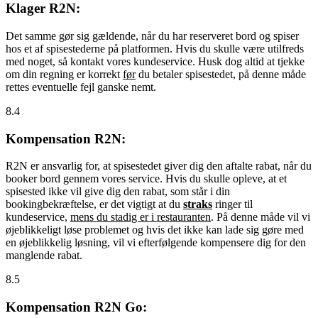
Klager R2N:
Det samme gør sig gældende, når du har reserveret bord og spiser
hos et af spisestederne på platformen. Hvis du skulle være utilfreds
med noget, så kontakt vores kundeservice. Husk dog altid at tjekke
om din regning er korrekt
før
du betaler spisestedet, på denne måde
rettes eventuelle fejl ganske nemt.
8.4
Kompensation R2N:
R2N er ansvarlig for, at spisestedet giver dig den aftalte rabat, når du
booker bord gennem vores service. Hvis du skulle opleve, at et
spisested ikke vil give dig den rabat, som står i din
bookingbekræftelse, er det vigtigt at du
straks
ringer til
kundeservice,
mens du stadig er i restauranten
. På denne måde vil vi
øjeblikkeligt løse problemet og hvis det ikke kan lade sig gøre med
en øjeblikkelig løsning, vil vi efterfølgende kompensere dig for den
manglende rabat.
8.5
Kompensation R2N Go: