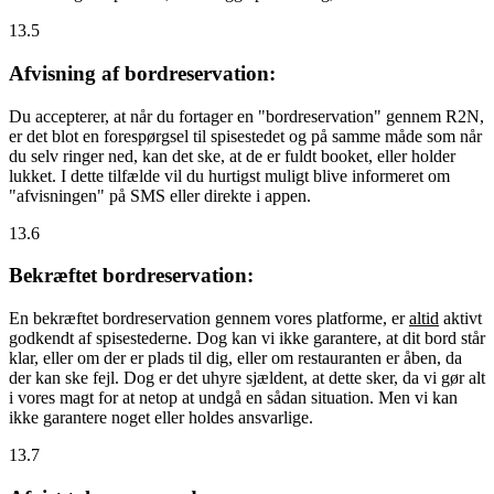
13.5
Afvisning af bordreservation:
Du accepterer, at når du fortager en "bordreservation" gennem R2N,
er det blot en forespørgsel til spisestedet og på samme måde som når
du selv ringer ned, kan det ske, at de er fuldt booket, eller holder
lukket. I dette tilfælde vil du hurtigst muligt blive informeret om
"afvisningen" på SMS eller direkte i appen.
13.6
Bekræftet bordreservation:
En bekræftet bordreservation gennem vores platforme, er
altid
aktivt
godkendt af spisestederne. Dog kan vi ikke garantere, at dit bord står
klar, eller om der er plads til dig, eller om restauranten er åben, da
der kan ske fejl. Dog er det uhyre sjældent, at dette sker, da vi gør alt
i vores magt for at netop at undgå en sådan situation. Men vi kan
ikke garantere noget eller holdes ansvarlige.
13.7