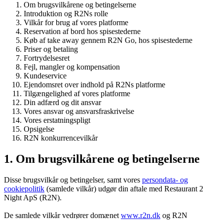
Om brugsvilkårene og betingelserne
Introduktion og R2Ns rolle
Vilkår for brug af vores platforme
Reservation af bord hos spisestederne
Køb af take away gennem R2N Go, hos spisestederne
Priser og betaling
Fortrydelsesret
Fejl, mangler og kompensation
Kundeservice
Ejendomsret over indhold på R2Ns platforme
Tilgængelighed af vores platforme
Din adfærd og dit ansvar
Vores ansvar og ansvarsfraskrivelse
Vores erstatningspligt
Opsigelse
R2N konkurrencevilkår
1. Om brugsvilkårene og betingelserne
Disse brugsvilkår og betingelser, samt vores
persondata- og
cookiepolitik
(samlede vilkår) udgør din aftale med Restaurant 2
Night ApS (R2N).
De samlede vilkår vedrører domænet
www.r2n.dk
og R2N