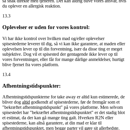
så snak direkte med tjeneren. Det kan aldrig blive vores ansvar, hvis
du oplever en allergisk reaktion.
13.3
Oplevelser er uden for vores kontrol:
Vi har ikke kontrol over hvilken mad og/eller oplevelser
spisestederne leverer til dig, så vi kan ikke garantere, at maden eller
oplevelsen lever op til din forventning, især da disse ting er meget
subjektive. Dog vil et spisested der gentagende ikke lever op til
vores forventninger, eller får for mange dårlige anmeldelser, hurtigt
blive fjernet fra vores platform.
13.4
Afhentningstidspunkter:
Afhentningstidspunkterne for take away er altid kun estimerede, de
bliver dog
altid
godkendt af spisestederne, før de fremgår som et
"bekræftet afhentningstidspunkt" på vores platforme. Men selvom
spisestedet har "bekræftet afhentningstidspunktet" er det stadig blot
et estimat, da der kan gå mange ting galt. Hverken R2N eller
spisestederne, kan altså garantere, at din mad er klar til
afhentningstidspunktet, men begge parter vil gøre sit allerbedste.