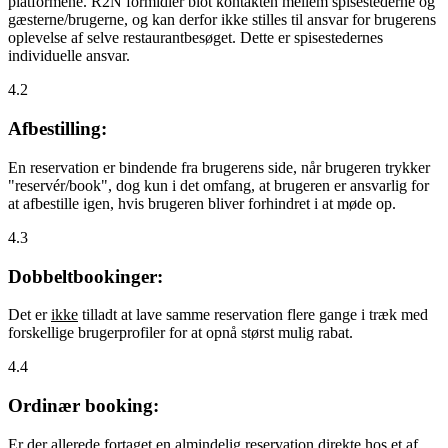
platformene. R2N formidler blot kontakten mellem spisestederne og
gæsterne/brugerne, og kan derfor ikke stilles til ansvar for brugerens
oplevelse af selve restaurantbesøget. Dette er spisestedernes
individuelle ansvar.
4.2
Afbestilling:
En reservation er bindende fra brugerens side, når brugeren trykker
"reservér/book", dog kun i det omfang, at brugeren er ansvarlig for
at afbestille igen, hvis brugeren bliver forhindret i at møde op.
4.3
Dobbeltbookinger:
Det er
ikke
tilladt at lave samme reservation flere gange i træk med
forskellige brugerprofiler for at opnå størst mulig rabat.
4.4
Ordinær booking:
Er der allerede fortaget en almindelig reservation direkte hos et af