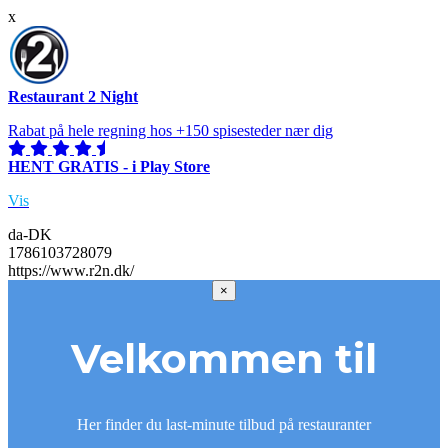
x
Restaurant 2 Night
Rabat på hele regning hos +150 spisesteder nær dig
HENT GRATIS - i Play Store
Vis
da-DK
1786103728079
https://www.r2n.dk/
×
Velkommen til
Her finder du last-minute tilbud på restauranter