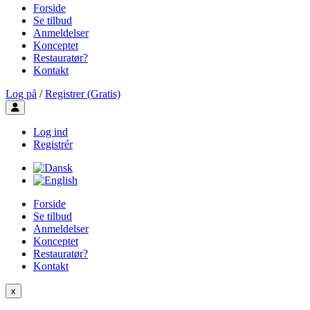
Forside
Se tilbud
Anmeldelser
Konceptet
Restauratør?
Kontakt
Log på
/
Registrer (Gratis)
Toggle user menu
Log ind
Registrér
Forside
Se tilbud
Anmeldelser
Konceptet
Restauratør?
Kontakt
x