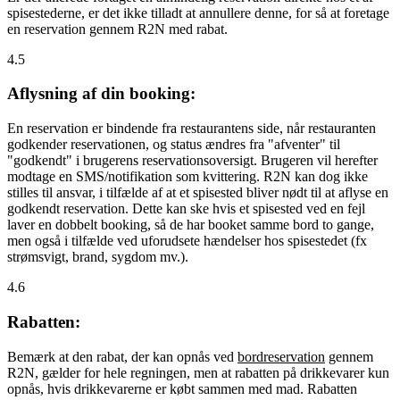
spisestederne, er det ikke tilladt at annullere denne, for så at foretage
en reservation gennem R2N med rabat.
4.5
Aflysning af din booking:
En reservation er bindende fra restaurantens side, når restauranten
godkender reservationen, og status ændres fra "afventer" til
"godkendt" i brugerens reservationsoversigt. Brugeren vil herefter
modtage en SMS/notifikation som kvittering. R2N kan dog ikke
stilles til ansvar, i tilfælde af at et spisested bliver nødt til at aflyse en
godkendt reservation. Dette kan ske hvis et spisested ved en fejl
laver en dobbelt booking, så de har booket samme bord to gange,
men også i tilfælde ved uforudsete hændelser hos spisestedet (fx
strømsvigt, brand, sygdom mv.).
4.6
Rabatten:
Bemærk at den rabat, der kan opnås ved
bordreservation
gennem
R2N, gælder for hele regningen, men at rabatten på drikkevarer kun
opnås, hvis drikkevarerne er købt sammen med mad. Rabatten