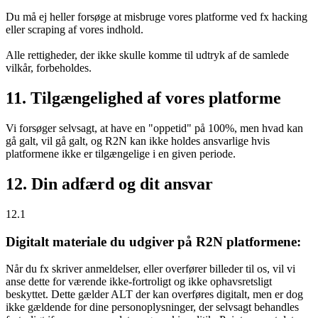
Du må ej heller forsøge at misbruge vores platforme ved fx hacking
eller scraping af vores indhold.
Alle rettigheder, der ikke skulle komme til udtryk af de samlede
vilkår, forbeholdes.
11. Tilgængelighed af vores platforme
Vi forsøger selvsagt, at have en "oppetid" på 100%, men hvad kan
gå galt, vil gå galt, og R2N kan ikke holdes ansvarlige hvis
platformene ikke er tilgængelige i en given periode.
12. Din adfærd og dit ansvar
12.1
Digitalt materiale du udgiver på R2N platformene:
Når du fx skriver anmeldelser, eller overfører billeder til os, vil vi
anse dette for værende ikke-fortroligt og ikke ophavsretsligt
beskyttet. Dette gælder ALT der kan overføres digitalt, men er dog
ikke gældende for dine personoplysninger, der selvsagt behandles