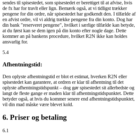
sendes til spisestedet, som spisestedet er berettiget til at afvise, hvis
de fx har for travlt eller lign. Bemærk også, at vi tidligst trækker
pengene for din ordre, når spisestedet har godkendt den. I tilfælde af
en afvist ordre, vil vi aldrig trække pengene fra din konto. Dog har
din bank "reserveret pengene", hvilket i særlige tilfælde kan betyde,
at du først kan se dem igen på din konto efter nogle dage. Dette
kommer an på bankens procedure, hvilket R2N ikke kan holdes
ansvarlig for.
5.4
Afhentningstid:
Den oplyste afhentningstid er blot et estimat, hverken R2N eller
spisestedet kan garantere, at ordren er klar til afhentning til det
oplyste afhentningstidspunkt – dog gør spisestedet sit allerbedste og
langt de fleste gange er maden klar til afhentningstidspunktet. Dette
betyder også, at hvis du kommer senere end afhentningstidspunktet,
vil din mad måske være blevet kold.
6. Priser og betaling
6.1