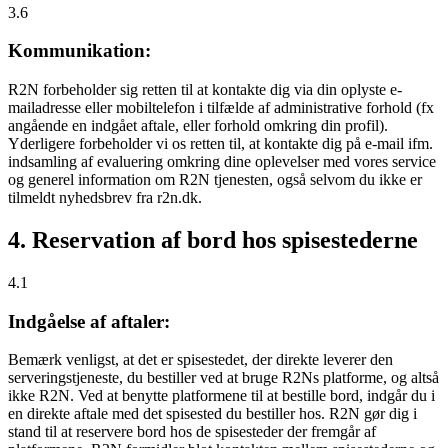
3.6
Kommunikation:
R2N forbeholder sig retten til at kontakte dig via din oplyste e-
mailadresse eller mobiltelefon i tilfælde af administrative forhold (fx
angående en indgået aftale, eller forhold omkring din profil).
Yderligere forbeholder vi os retten til, at kontakte dig på e-mail ifm.
indsamling af evaluering omkring dine oplevelser med vores service
og generel information om R2N tjenesten, også selvom du ikke er
tilmeldt nyhedsbrev fra r2n.dk.
4. Reservation af bord hos spisestederne
4.1
Indgåelse af aftaler:
Bemærk venligst, at det er spisestedet, der direkte leverer den
serveringstjeneste, du bestiller ved at bruge R2Ns platforme, og altså
ikke R2N. Ved at benytte platformene til at bestille bord, indgår du i
en direkte aftale med det spisested du bestiller hos. R2N gør dig i
stand til at reservere bord hos de spisesteder der fremgår af