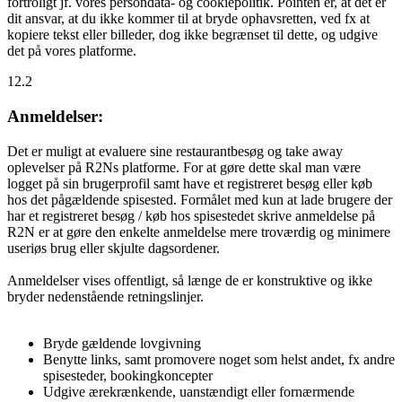
fortroligt jf. vores persondata- og cookiepolitik. Pointen er, at det er
dit ansvar, at du ikke kommer til at bryde ophavsretten, ved fx at
kopiere tekst eller billeder, dog ikke begrænset til dette, og udgive
det på vores platforme.
12.2
Anmeldelser:
Det er muligt at evaluere sine restaurantbesøg og take away
oplevelser på R2Ns platforme. For at gøre dette skal man være
logget på sin brugerprofil samt have et registreret besøg eller køb
hos det pågældende spisested. Formålet med kun at lade brugere der
har et registreret besøg / køb hos spisestedet skrive anmeldelse på
R2N er at gøre den enkelte anmeldelse mere troværdig og minimere
useriøs brug eller skjulte dagsordener.
Anmeldelser vises offentligt, så længe de er konstruktive og ikke
bryder nedenstående retningslinjer.
Bryde gældende lovgivning
Benytte links, samt promovere noget som helst andet, fx andre
spisesteder, bookingkoncepter
Udgive ærekrænkende, uanstændigt eller fornærmende