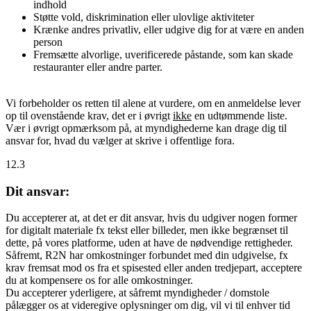
indhold
Støtte vold, diskrimination eller ulovlige aktiviteter
Krænke andres privatliv, eller udgive dig for at være en anden
person
Fremsætte alvorlige, uverificerede påstande, som kan skade
restauranter eller andre parter.
Vi forbeholder os retten til alene at vurdere, om en anmeldelse lever
op til ovenstående krav, det er i øvrigt
ikke
en udtømmende liste.
Vær i øvrigt opmærksom på, at myndighederne kan drage dig til
ansvar for, hvad du vælger at skrive i offentlige fora.
12.3
Dit ansvar:
Du accepterer at, at det er dit ansvar, hvis du udgiver nogen former
for digitalt materiale fx tekst eller billeder, men ikke begrænset til
dette, på vores platforme, uden at have de nødvendige rettigheder.
Såfremt, R2N har omkostninger forbundet med din udgivelse, fx
krav fremsat mod os fra et spisested eller anden tredjepart, acceptere
du at kompensere os for alle omkostninger.
Du accepterer yderligere, at såfremt myndigheder / domstole
pålægger os at videregive oplysninger om dig, vil vi til enhver tid