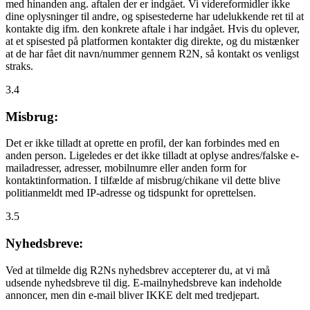
med hinanden ang. aftalen der er indgået. Vi videreformidler ikke
dine oplysninger til andre, og spisestederne har udelukkende ret til at
kontakte dig ifm. den konkrete aftale i har indgået. Hvis du oplever,
at et spisested på platformen kontakter dig direkte, og du mistænker
at de har fået dit navn/nummer gennem R2N, så kontakt os venligst
straks.
3.4
Misbrug:
Det er ikke tilladt at oprette en profil, der kan forbindes med en
anden person. Ligeledes er det ikke tilladt at oplyse andres/falske e-
mailadresser, adresser, mobilnumre eller anden form for
kontaktinformation. I tilfælde af misbrug/chikane vil dette blive
politianmeldt med IP-adresse og tidspunkt for oprettelsen.
3.5
Nyhedsbreve:
Ved at tilmelde dig R2Ns nyhedsbrev accepterer du, at vi må
udsende nyhedsbreve til dig. E-mailnyhedsbreve kan indeholde
annoncer, men din e-mail bliver IKKE delt med tredjepart.