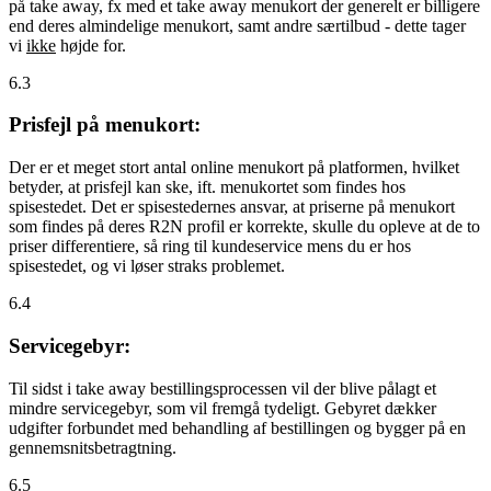
på take away, fx med et take away menukort der generelt er billigere
end deres almindelige menukort, samt andre særtilbud - dette tager
vi
ikke
højde for.
6.3
Prisfejl på menukort:
Der er et meget stort antal online menukort på platformen, hvilket
betyder, at prisfejl kan ske, ift. menukortet som findes hos
spisestedet. Det er spisestedernes ansvar, at priserne på menukort
som findes på deres R2N profil er korrekte, skulle du opleve at de to
priser differentiere, så ring til kundeservice mens du er hos
spisestedet, og vi løser straks problemet.
6.4
Servicegebyr:
Til sidst i take away bestillingsprocessen vil der blive pålagt et
mindre servicegebyr, som vil fremgå tydeligt. Gebyret dækker
udgifter forbundet med behandling af bestillingen og bygger på en
gennemsnitsbetragtning.
6.5