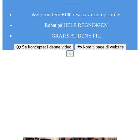
Vælg mellem +100 restauranter og caféer
Rabat på HELE REGNINGEN
GRATIS AT BENYTTE
Se konceptet i denne video
Kom tilbage til website
×
FØR DU
SMUTTER!
Hent vores gratis app og undgå at gå glip af et
godt tilbud næste gang sulten melder sig.