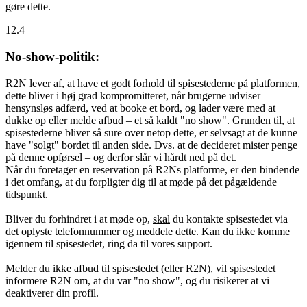
gøre dette.
12.4
No-show-politik:
R2N lever af, at have et godt forhold til spisestederne på platformen,
dette bliver i høj grad kompromitteret, når brugerne udviser
hensynsløs adfærd, ved at booke et bord, og lader være med at
dukke op eller melde afbud – et så kaldt "no show". Grunden til, at
spisestederne bliver så sure over netop dette, er selvsagt at de kunne
have "solgt" bordet til anden side. Dvs. at de decideret mister penge
på denne opførsel – og derfor slår vi hårdt ned på det.
Når du foretager en reservation på R2Ns platforme, er den bindende
i det omfang, at du forpligter dig til at møde på det pågældende
tidspunkt.
Bliver du forhindret i at møde op,
skal
du kontakte spisestedet via
det oplyste telefonnummer og meddele dette. Kan du ikke komme
igennem til spisestedet, ring da til vores support.
Melder du ikke afbud til spisestedet (eller R2N), vil spisestedet
informere R2N om, at du var "no show", og du risikerer at vi
deaktiverer din profil.