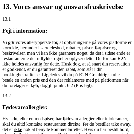
13. Vores ansvar og ansvarsfraskrivelse
13.1
Fejl i information:
Vi gør vores allerypperste for, at oplysningerne på vores platforme er
korrekte, herunder i særdeleshed, rabatter, priser, førpriser og
beskrivelser, men vi kan ikke garantere noget, da det i sidste ende er
restauranterne der udfylder og/eller oplyser dette. Derfor kan R2N
ikke holdes ansvarlig for dette. Husk dog, at så snart din reservation
er godkendt, er du garanteret den rabat, som står i din
bookingbekræftelse. Ligeledes vil du på R2N Go aldrig skulle
betale en anden pris end den der reklameres med på platformen når
du foretager et køb, dog jf. punkt. 6.2 (Pris fejl).
13.2
Fødevareallergier:
Hvis du, eller en medspiser, har fødevareallergier eller intolerancer,
skal du altid kontakte restauranten direkte, før du bestiller take away,
det er
ikke
nok at benytte kommentarfeltet. Hvis du har bestilt bord,