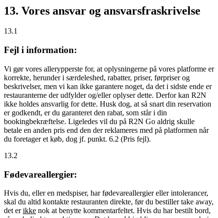
13. Vores ansvar og ansvarsfraskrivelse
13.1
Fejl i information:
Vi gør vores allerypperste for, at oplysningerne på vores platforme er
korrekte, herunder i særdeleshed, rabatter, priser, førpriser og
beskrivelser, men vi kan ikke garantere noget, da det i sidste ende er
restauranterne der udfylder og/eller oplyser dette. Derfor kan R2N
ikke holdes ansvarlig for dette. Husk dog, at så snart din reservation
er godkendt, er du garanteret den rabat, som står i din
bookingbekræftelse. Ligeledes vil du på R2N Go aldrig skulle
betale en anden pris end den der reklameres med på platformen når
du foretager et køb, dog jf. punkt. 6.2 (Pris fejl).
13.2
Fødevareallergier:
Hvis du, eller en medspiser, har fødevareallergier eller intolerancer,
skal du altid kontakte restauranten direkte, før du bestiller take away,
det er
ikke
nok at benytte kommentarfeltet. Hvis du har bestilt bord,