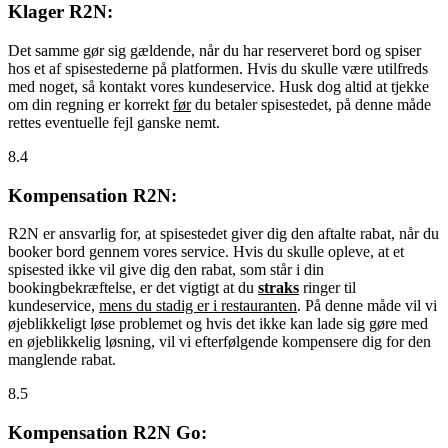
Klager R2N:
Det samme gør sig gældende, når du har reserveret bord og spiser
hos et af spisestederne på platformen. Hvis du skulle være utilfreds
med noget, så kontakt vores kundeservice. Husk dog altid at tjekke
om din regning er korrekt
før
du betaler spisestedet, på denne måde
rettes eventuelle fejl ganske nemt.
8.4
Kompensation R2N:
R2N er ansvarlig for, at spisestedet giver dig den aftalte rabat, når du
booker bord gennem vores service. Hvis du skulle opleve, at et
spisested ikke vil give dig den rabat, som står i din
bookingbekræftelse, er det vigtigt at du
straks
ringer til
kundeservice,
mens du stadig er i restauranten
. På denne måde vil vi
øjeblikkeligt løse problemet og hvis det ikke kan lade sig gøre med
en øjeblikkelig løsning, vil vi efterfølgende kompensere dig for den
manglende rabat.
8.5
Kompensation R2N Go: