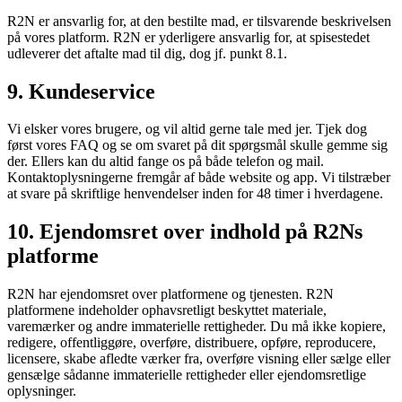
R2N er ansvarlig for, at den bestilte mad, er tilsvarende beskrivelsen
på vores platform. R2N er yderligere ansvarlig for, at spisestedet
udleverer det aftalte mad til dig, dog jf. punkt 8.1.
9. Kundeservice
Vi elsker vores brugere, og vil altid gerne tale med jer. Tjek dog
først vores FAQ og se om svaret på dit spørgsmål skulle gemme sig
der. Ellers kan du altid fange os på både telefon og mail.
Kontaktoplysningerne fremgår af både website og app. Vi tilstræber
at svare på skriftlige henvendelser inden for 48 timer i hverdagene.
10. Ejendomsret over indhold på R2Ns
platforme
R2N har ejendomsret over platformene og tjenesten. R2N
platformene indeholder ophavsretligt beskyttet materiale,
varemærker og andre immaterielle rettigheder. Du må ikke kopiere,
redigere, offentliggøre, overføre, distribuere, opføre, reproducere,
licensere, skabe afledte værker fra, overføre visning eller sælge eller
gensælge sådanne immaterielle rettigheder eller ejendomsretlige
oplysninger.