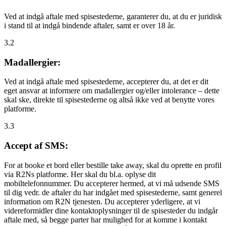
Ved at indgå aftale med spisestederne, garanterer du, at du er juridisk
i stand til at indgå bindende aftaler, samt er over 18 år.
3.2
Madallergier:
Ved at indgå aftale med spisestederne, accepterer du, at det er dit
eget ansvar at informere om madallergier og/eller intolerance – dette
skal ske, direkte til spisestederne og altså ikke ved at benytte vores
platforme.
3.3
Accept af SMS:
For at booke et bord eller bestille take away, skal du oprette en profil
via R2Ns platforme. Her skal du bl.a. oplyse dit
mobiltelefonnummer. Du accepterer hermed, at vi må udsende SMS
til dig vedr. de aftaler du har indgået med spisestederne, samt generel
information om R2N tjenesten. Du accepterer yderligere, at vi
videreformidler dine kontaktoplysninger til de spisesteder du indgår
aftale med, så begge parter har mulighed for at komme i kontakt