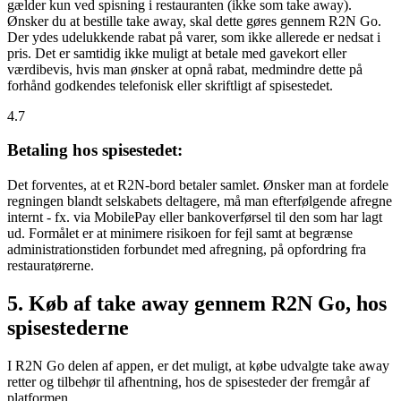
gælder kun ved spisning i restauranten (ikke som take away).
Ønsker du at bestille take away, skal dette gøres gennem R2N Go.
Der ydes udelukkende rabat på varer, som ikke allerede er nedsat i
pris. Det er samtidig ikke muligt at betale med gavekort eller
værdibevis, hvis man ønsker at opnå rabat, medmindre dette på
forhånd godkendes telefonisk eller skriftligt af spisestedet.
4.7
Betaling hos spisestedet:
Det forventes, at et R2N-bord betaler samlet. Ønsker man at fordele
regningen blandt selskabets deltagere, må man efterfølgende afregne
internt - fx. via MobilePay eller bankoverførsel til den som har lagt
ud. Formålet er at minimere risikoen for fejl samt at begrænse
administrationstiden forbundet med afregning, på opfordring fra
restauratørerne.
5. Køb af take away gennem R2N Go, hos
spisestederne
I R2N Go delen af appen, er det muligt, at købe udvalgte take away
retter og tilbehør til afhentning, hos de spisesteder der fremgår af
platformen.