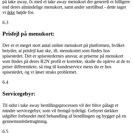
på take away, fx med et take away menukort der generelt er billigere
end deres almindelige menukort, samt andre særtilbud - dette tager
vi
ikke
højde for.
6.3
Prisfejl på menukort:
Der er et meget stort antal online menukort på platformen, hvilket
betyder, at prisfejl kan ske, ift. menukortet som findes hos
spisestedet. Det er spisestedernes ansvar, at priserne på menukort
som findes på deres R2N profil er korrekte, skulle du opleve at de to
priser differentiere, så ring til kundeservice mens du er hos
spisestedet, og vi løser straks problemet.
6.4
Servicegebyr:
Til sidst i take away bestillingsprocessen vil der blive pålagt et
mindre servicegebyr, som vil fremgå tydeligt. Gebyret dækker
udgifter forbundet med behandling af bestillingen og bygger på en
gennemsnitsbetragtning.
6.5