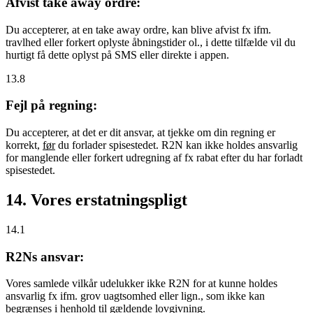
Afvist take away ordre:
Du accepterer, at en take away ordre, kan blive afvist fx ifm.
travlhed eller forkert oplyste åbningstider ol., i dette tilfælde vil du
hurtigt få dette oplyst på SMS eller direkte i appen.
13.8
Fejl på regning:
Du accepterer, at det er dit ansvar, at tjekke om din regning er
korrekt,
før
du forlader spisestedet. R2N kan ikke holdes ansvarlig
for manglende eller forkert udregning af fx rabat efter du har forladt
spisestedet.
14. Vores erstatningspligt
14.1
R2Ns ansvar:
Vores samlede vilkår udelukker ikke R2N for at kunne holdes
ansvarlig fx ifm. grov uagtsomhed eller lign., som ikke kan
begrænses i henhold til gældende lovgivning.