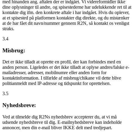
med hinanden ang. aftalen der er indgået. Vi videreformidler ikke
dine oplysninger til andre, og spisestederne har udelukkende ret til at
kontakte dig ifm. den konkrete aftale i har indgået. Hvis du oplever,
at et spisested på platformen kontakter dig direkte, og du mistænker
at de har fået dit navn/nummer gennem R2N, så kontakt os venligst
straks.
3.4
Misbrug:
Det er ikke tilladt at oprette en profil, der kan forbindes med en
anden person. Ligeledes er det ikke tilladt at oplyse andres/falske e-
mailadresser, adresser, mobilnumre eller anden form for
kontaktinformation. I tilfælde af misbrug/chikane vil dette blive
politianmeldt med IP-adresse og tidspunkt for oprettelsen.
3.5
Nyhedsbreve:
Ved at tilmelde dig R2Ns nyhedsbrev accepterer du, at vi må
udsende nyhedsbreve til dig. E-mailnyhedsbreve kan indeholde
annoncer, men din e-mail bliver IKKE delt med tredjepart.