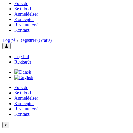
Forside
Se tilbud
Anmeldelser
Konceptet
Restauratør?
Kontakt
Log på
/
Registrer (Gratis)
Toggle user menu
Log ind
Registrér
Forside
Se tilbud
Anmeldelser
Konceptet
Restauratør?
Kontakt
x