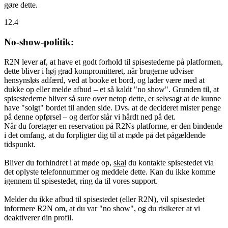
gøre dette.
12.4
No-show-politik:
R2N lever af, at have et godt forhold til spisestederne på platformen,
dette bliver i høj grad kompromitteret, når brugerne udviser
hensynsløs adfærd, ved at booke et bord, og lader være med at
dukke op eller melde afbud – et så kaldt "no show". Grunden til, at
spisestederne bliver så sure over netop dette, er selvsagt at de kunne
have "solgt" bordet til anden side. Dvs. at de decideret mister penge
på denne opførsel – og derfor slår vi hårdt ned på det.
Når du foretager en reservation på R2Ns platforme, er den bindende
i det omfang, at du forpligter dig til at møde på det pågældende
tidspunkt.
Bliver du forhindret i at møde op,
skal
du kontakte spisestedet via
det oplyste telefonnummer og meddele dette. Kan du ikke komme
igennem til spisestedet, ring da til vores support.
Melder du ikke afbud til spisestedet (eller R2N), vil spisestedet
informere R2N om, at du var "no show", og du risikerer at vi
deaktiverer din profil.