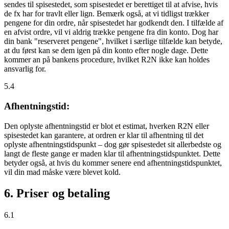
sendes til spisestedet, som spisestedet er berettiget til at afvise, hvis
de fx har for travlt eller lign. Bemærk også, at vi tidligst trækker
pengene for din ordre, når spisestedet har godkendt den. I tilfælde af
en afvist ordre, vil vi aldrig trække pengene fra din konto. Dog har
din bank "reserveret pengene", hvilket i særlige tilfælde kan betyde,
at du først kan se dem igen på din konto efter nogle dage. Dette
kommer an på bankens procedure, hvilket R2N ikke kan holdes
ansvarlig for.
5.4
Afhentningstid:
Den oplyste afhentningstid er blot et estimat, hverken R2N eller
spisestedet kan garantere, at ordren er klar til afhentning til det
oplyste afhentningstidspunkt – dog gør spisestedet sit allerbedste og
langt de fleste gange er maden klar til afhentningstidspunktet. Dette
betyder også, at hvis du kommer senere end afhentningstidspunktet,
vil din mad måske være blevet kold.
6. Priser og betaling
6.1