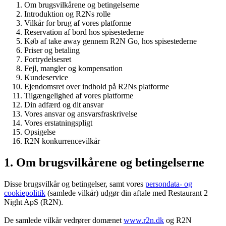
Om brugsvilkårene og betingelserne
Introduktion og R2Ns rolle
Vilkår for brug af vores platforme
Reservation af bord hos spisestederne
Køb af take away gennem R2N Go, hos spisestederne
Priser og betaling
Fortrydelsesret
Fejl, mangler og kompensation
Kundeservice
Ejendomsret over indhold på R2Ns platforme
Tilgængelighed af vores platforme
Din adfærd og dit ansvar
Vores ansvar og ansvarsfraskrivelse
Vores erstatningspligt
Opsigelse
R2N konkurrencevilkår
1. Om brugsvilkårene og betingelserne
Disse brugsvilkår og betingelser, samt vores
persondata- og
cookiepolitik
(samlede vilkår) udgør din aftale med Restaurant 2
Night ApS (R2N).
De samlede vilkår vedrører domænet
www.r2n.dk
og R2N