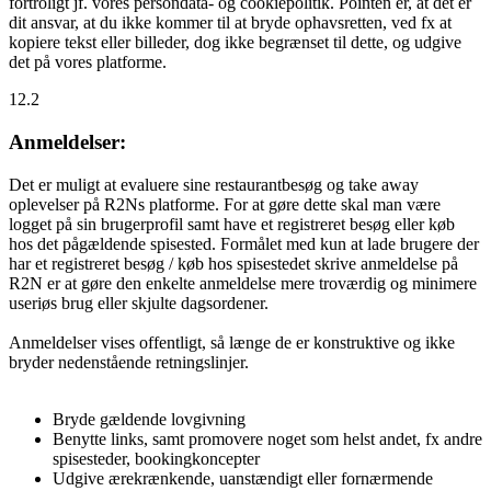
fortroligt jf. vores persondata- og cookiepolitik. Pointen er, at det er
dit ansvar, at du ikke kommer til at bryde ophavsretten, ved fx at
kopiere tekst eller billeder, dog ikke begrænset til dette, og udgive
det på vores platforme.
12.2
Anmeldelser:
Det er muligt at evaluere sine restaurantbesøg og take away
oplevelser på R2Ns platforme. For at gøre dette skal man være
logget på sin brugerprofil samt have et registreret besøg eller køb
hos det pågældende spisested. Formålet med kun at lade brugere der
har et registreret besøg / køb hos spisestedet skrive anmeldelse på
R2N er at gøre den enkelte anmeldelse mere troværdig og minimere
useriøs brug eller skjulte dagsordener.
Anmeldelser vises offentligt, så længe de er konstruktive og ikke
bryder nedenstående retningslinjer.
Bryde gældende lovgivning
Benytte links, samt promovere noget som helst andet, fx andre
spisesteder, bookingkoncepter
Udgive ærekrænkende, uanstændigt eller fornærmende