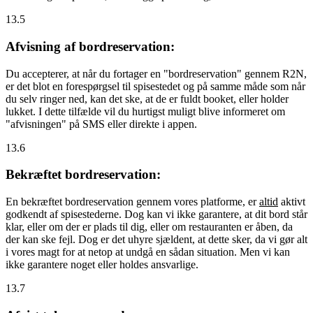
13.5
Afvisning af bordreservation:
Du accepterer, at når du fortager en "bordreservation" gennem R2N,
er det blot en forespørgsel til spisestedet og på samme måde som når
du selv ringer ned, kan det ske, at de er fuldt booket, eller holder
lukket. I dette tilfælde vil du hurtigst muligt blive informeret om
"afvisningen" på SMS eller direkte i appen.
13.6
Bekræftet bordreservation:
En bekræftet bordreservation gennem vores platforme, er
altid
aktivt
godkendt af spisestederne. Dog kan vi ikke garantere, at dit bord står
klar, eller om der er plads til dig, eller om restauranten er åben, da
der kan ske fejl. Dog er det uhyre sjældent, at dette sker, da vi gør alt
i vores magt for at netop at undgå en sådan situation. Men vi kan
ikke garantere noget eller holdes ansvarlige.
13.7