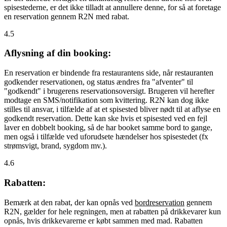
spisestederne, er det ikke tilladt at annullere denne, for så at foretage
en reservation gennem R2N med rabat.
4.5
Aflysning af din booking:
En reservation er bindende fra restaurantens side, når restauranten
godkender reservationen, og status ændres fra "afventer" til
"godkendt" i brugerens reservationsoversigt. Brugeren vil herefter
modtage en SMS/notifikation som kvittering. R2N kan dog ikke
stilles til ansvar, i tilfælde af at et spisested bliver nødt til at aflyse en
godkendt reservation. Dette kan ske hvis et spisested ved en fejl
laver en dobbelt booking, så de har booket samme bord to gange,
men også i tilfælde ved uforudsete hændelser hos spisestedet (fx
strømsvigt, brand, sygdom mv.).
4.6
Rabatten:
Bemærk at den rabat, der kan opnås ved
bordreservation
gennem
R2N, gælder for hele regningen, men at rabatten på drikkevarer kun
opnås, hvis drikkevarerne er købt sammen med mad. Rabatten