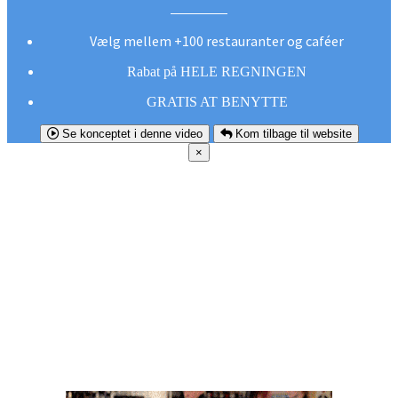
Vælg mellem +100 restauranter og caféer
Rabat på HELE REGNINGEN
GRATIS AT BENYTTE
Se konceptet i denne video
Kom tilbage til website
×
FØR DU
SMUTTER!
Hent vores gratis app og undgå at gå glip af et
godt tilbud næste gang sulten melder sig.