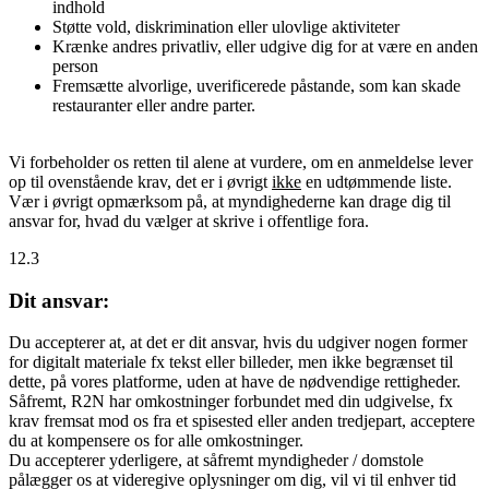
indhold
Støtte vold, diskrimination eller ulovlige aktiviteter
Krænke andres privatliv, eller udgive dig for at være en anden
person
Fremsætte alvorlige, uverificerede påstande, som kan skade
restauranter eller andre parter.
Vi forbeholder os retten til alene at vurdere, om en anmeldelse lever
op til ovenstående krav, det er i øvrigt
ikke
en udtømmende liste.
Vær i øvrigt opmærksom på, at myndighederne kan drage dig til
ansvar for, hvad du vælger at skrive i offentlige fora.
12.3
Dit ansvar:
Du accepterer at, at det er dit ansvar, hvis du udgiver nogen former
for digitalt materiale fx tekst eller billeder, men ikke begrænset til
dette, på vores platforme, uden at have de nødvendige rettigheder.
Såfremt, R2N har omkostninger forbundet med din udgivelse, fx
krav fremsat mod os fra et spisested eller anden tredjepart, acceptere
du at kompensere os for alle omkostninger.
Du accepterer yderligere, at såfremt myndigheder / domstole
pålægger os at videregive oplysninger om dig, vil vi til enhver tid