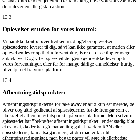
så snak direkte med tjeneren. Det kan aldrig blive vores ansvar, hvis
du oplever en allergisk reaktion.
13.3
Oplevelser er uden for vores kontrol:
Vi har ikke kontrol over hvilken mad og/eller oplevelser
spisestederne leverer til dig, så vi kan ikke garantere, at maden eller
oplevelsen lever op til din forventning, især da disse ting er meget
subjektive. Dog vil et spisested der gentagende ikke lever op til
vores forventninger, eller får for mange dårlige anmeldelser, hurtigt
blive fjernet fra vores platform.
13.4
Afhentningstidspunkter:
Afhentningstidspunkterne for take away er altid kun estimerede, de
bliver dog
altid
godkendt af spisestederne, før de fremgår som et
"bekræftet afhentningstidspunkt" på vores platforme. Men selvom
spisestedet har "bekræftet afhentningstidspunktet" er det stadig blot
et estimat, da der kan gå mange ting galt. Hverken R2N eller
spisestederne, kan altså garantere, at din mad er klar til
afhentningstidspunktet, men begge parter vil gøre sit allerbedste.