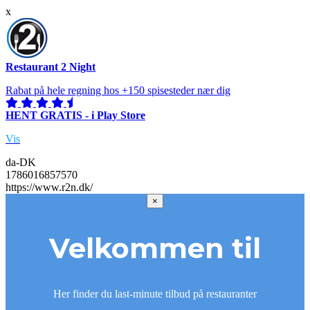
x
Restaurant 2 Night
Rabat på hele regning hos +150 spisesteder nær dig
HENT GRATIS - i Play Store
Vis
da-DK
1786016857570
https://www.r2n.dk/
×
Velkommen til
Her finder du last-minute tilbud på restauranter