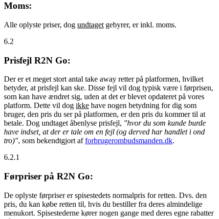
Moms:
Alle oplyste priser, dog
undtaget
gebyrer, er inkl. moms.
6.2
Prisfejl R2N Go:
Der er et meget stort antal take away retter på platformen, hvilket
betyder, at prisfejl kan ske. Disse fejl vil dog typisk være i førprisen,
som kan have ændret sig, uden at det er blevet opdateret på vores
platform. Dette vil dog
ikke
have nogen betydning for dig som
bruger, den pris du ser på platformen, er den pris du kommer til at
betale. Dog undtaget åbenlyse prisfejl,
"hvor du som kunde burde
have indset, at der er tale om en fejl (og derved har handlet i ond
tro)"
, som bekendtgjort af
forbrugerombudsmanden.dk
.
6.2.1
Førpriser på R2N Go:
De oplyste førpriser er spisestedets normalpris for retten. Dvs. den
pris, du kan købe retten til, hvis du bestiller fra deres almindelige
menukort. Spisestederne kører nogen gange med deres egne rabatter