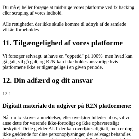
Du må ej heller forsøge at misbruge vores platforme ved fx hacking
eller scraping af vores indhold.
Alle rettigheder, der ikke skulle komme til udtryk af de samlede
vilkår, forbeholdes.
11. Tilgængelighed af vores platforme
Vi forsøger selvsagt, at have en "oppetid" på 100%, men hvad kan
gå galt, vil gå galt, og R2N kan ikke holdes ansvarlige hvis
platformene ikke er tilgængelige i en given periode.
12. Din adfærd og dit ansvar
12.1
Digitalt materiale du udgiver på R2N platformene:
Når du fx skriver anmeldelser, eller overfører billeder til os, vil vi
anse dette for værende ikke-fortroligt og ikke ophavsretsligt
beskyttet. Dette gælder ALT der kan overføres digitalt, men er dog
ikke gældende for dine personoplysninger, der selvsagt behandles