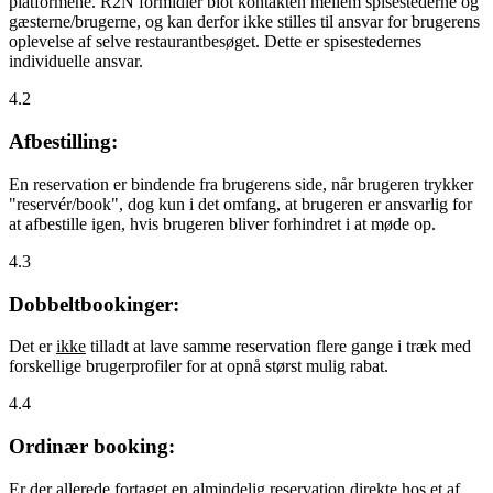
platformene. R2N formidler blot kontakten mellem spisestederne og
gæsterne/brugerne, og kan derfor ikke stilles til ansvar for brugerens
oplevelse af selve restaurantbesøget. Dette er spisestedernes
individuelle ansvar.
4.2
Afbestilling:
En reservation er bindende fra brugerens side, når brugeren trykker
"reservér/book", dog kun i det omfang, at brugeren er ansvarlig for
at afbestille igen, hvis brugeren bliver forhindret i at møde op.
4.3
Dobbeltbookinger:
Det er
ikke
tilladt at lave samme reservation flere gange i træk med
forskellige brugerprofiler for at opnå størst mulig rabat.
4.4
Ordinær booking:
Er der allerede fortaget en almindelig reservation direkte hos et af