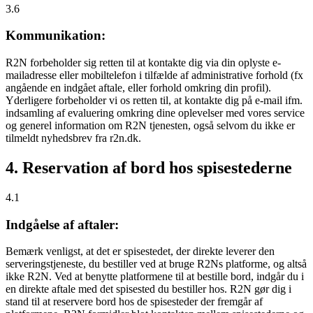
3.6
Kommunikation:
R2N forbeholder sig retten til at kontakte dig via din oplyste e-
mailadresse eller mobiltelefon i tilfælde af administrative forhold (fx
angående en indgået aftale, eller forhold omkring din profil).
Yderligere forbeholder vi os retten til, at kontakte dig på e-mail ifm.
indsamling af evaluering omkring dine oplevelser med vores service
og generel information om R2N tjenesten, også selvom du ikke er
tilmeldt nyhedsbrev fra r2n.dk.
4. Reservation af bord hos spisestederne
4.1
Indgåelse af aftaler:
Bemærk venligst, at det er spisestedet, der direkte leverer den
serveringstjeneste, du bestiller ved at bruge R2Ns platforme, og altså
ikke R2N. Ved at benytte platformene til at bestille bord, indgår du i
en direkte aftale med det spisested du bestiller hos. R2N gør dig i
stand til at reservere bord hos de spisesteder der fremgår af