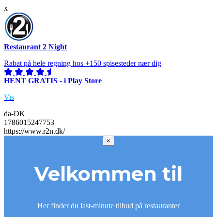
x
Restaurant 2 Night
Rabat på hele regning hos +150 spisesteder nær dig
HENT GRATIS - i Play Store
Vis
da-DK
1786015247753
https://www.r2n.dk/
×
Velkommen til
Her finder du last-minute tilbud på restauranter