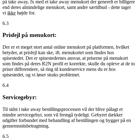
på take away, fx med et take away menukort der generelt er billigere
end deres almindelige menukort, samt andre særtilbud - dette tager
vi
ikke
højde for.
6.3
Prisfejl på menukort:
Der er et meget stort antal online menukort på platformen, hvilket
betyder, at prisfejl kan ske, ift. menukortet som findes hos
spisestedet. Det er spisestedernes ansvar, at priserne på menukort
som findes på deres R2N profil er korrekte, skulle du opleve at de to
priser differentiere, så ring til kundeservice mens du er hos
spisestedet, og vi løser straks problemet.
6.4
Servicegebyr:
Til sidst i take away bestillingsprocessen vil der blive pålagt et
mindre servicegebyr, som vil fremgå tydeligt. Gebyret dækker
udgifter forbundet med behandling af bestillingen og bygger på en
gennemsnitsbetragtning.
6.5