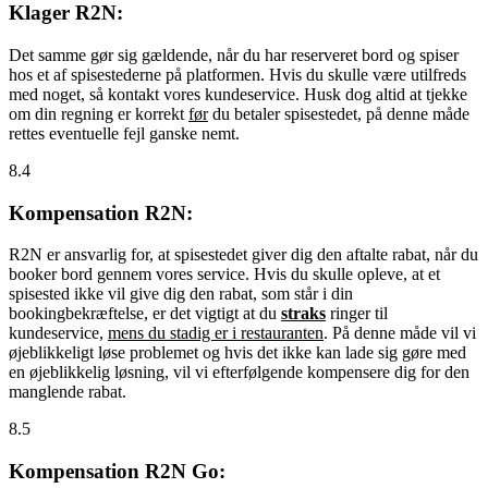
Klager R2N:
Det samme gør sig gældende, når du har reserveret bord og spiser
hos et af spisestederne på platformen. Hvis du skulle være utilfreds
med noget, så kontakt vores kundeservice. Husk dog altid at tjekke
om din regning er korrekt
før
du betaler spisestedet, på denne måde
rettes eventuelle fejl ganske nemt.
8.4
Kompensation R2N:
R2N er ansvarlig for, at spisestedet giver dig den aftalte rabat, når du
booker bord gennem vores service. Hvis du skulle opleve, at et
spisested ikke vil give dig den rabat, som står i din
bookingbekræftelse, er det vigtigt at du
straks
ringer til
kundeservice,
mens du stadig er i restauranten
. På denne måde vil vi
øjeblikkeligt løse problemet og hvis det ikke kan lade sig gøre med
en øjeblikkelig løsning, vil vi efterfølgende kompensere dig for den
manglende rabat.
8.5
Kompensation R2N Go: