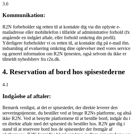
3.6
Kommunikation:
R2N forbeholder sig retten til at kontakte dig via din oplyste e-
mailadresse eller mobiltelefon i tilfælde af administrative forhold (fx
angående en indgået aftale, eller forhold omkring din profil).
Yderligere forbeholder vi os retten til, at kontakte dig på e-mail ifm.
indsamling af evaluering omkring dine oplevelser med vores service
og generel information om R2N tjenesten, også selvom du ikke er
tilmeldt nyhedsbrev fra r2n.dk.
4. Reservation af bord hos spisestederne
4.1
Indgåelse af aftaler:
Bemærk venligst, at det er spisestedet, der direkte leverer den
serveringstjeneste, du bestiller ved at bruge R2Ns platforme, og altså
ikke R2N. Ved at benytte platformene til at bestille bord, indgår du i
en direkte aftale med det spisested du bestiller hos. R2N gør dig i
stand til at reservere bord hos de spisesteder der fremgår af