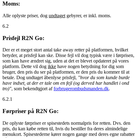
Moms:
Alle oplyste priser, dog
undtaget
gebyrer, er inkl. moms.
6.2
Prisfejl R2N Go:
Der er et meget stort antal take away retter på platformen, hvilket
betyder, at prisfejl kan ske. Disse fejl vil dog typisk være i førprisen,
som kan have ændret sig, uden at det er blevet opdateret på vores
platform. Dette vil dog
ikke
have nogen betydning for dig som
bruger, den pris du ser på platformen, er den pris du kommer til at
betale. Dog undtaget åbenlyse prisfejl,
"hvor du som kunde burde
have indset, at der er tale om en fejl (og derved har handlet i ond
tro)"
, som bekendtgjort af
forbrugerombudsmanden.dk
.
6.2.1
Førpriser på R2N Go:
De oplyste førpriser er spisestedets normalpris for retten. Dvs. den
pris, du kan købe retten til, hvis du bestiller fra deres almindelige
menukort. Spisestederne kører nogen gange med deres egne rabatter