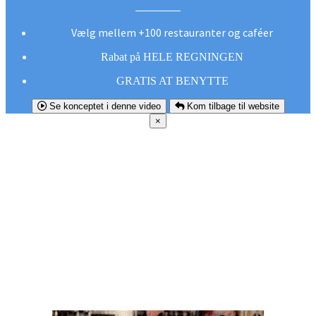
Vælg mellem +100 restauranter og caféer
Rabat på HELE REGNINGEN
GRATIS AT BENYTTE
Se konceptet i denne video
Kom tilbage til website
×
FØR DU
SMUTTER!
Hent vores gratis app og undgå at gå glip af et
godt tilbud næste gang sulten melder sig.