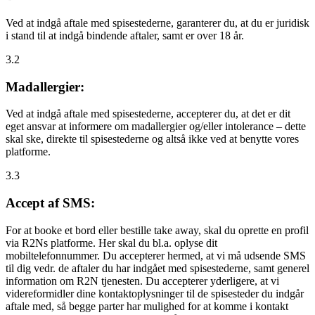
Ved at indgå aftale med spisestederne, garanterer du, at du er juridisk
i stand til at indgå bindende aftaler, samt er over 18 år.
3.2
Madallergier:
Ved at indgå aftale med spisestederne, accepterer du, at det er dit
eget ansvar at informere om madallergier og/eller intolerance – dette
skal ske, direkte til spisestederne og altså ikke ved at benytte vores
platforme.
3.3
Accept af SMS:
For at booke et bord eller bestille take away, skal du oprette en profil
via R2Ns platforme. Her skal du bl.a. oplyse dit
mobiltelefonnummer. Du accepterer hermed, at vi må udsende SMS
til dig vedr. de aftaler du har indgået med spisestederne, samt generel
information om R2N tjenesten. Du accepterer yderligere, at vi
videreformidler dine kontaktoplysninger til de spisesteder du indgår
aftale med, så begge parter har mulighed for at komme i kontakt