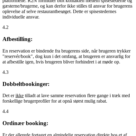
platformene. R2N formidler blot kontakten mellem spisestederne og
gæsterne/brugerne, og kan derfor ikke stilles til ansvar for brugerens
oplevelse af selve restaurantbesøget. Dette er spisestedernes
individuelle ansvar.
4.2
Afbestilling:
En reservation er bindende fra brugerens side, når brugeren trykker
"reservér/book", dog kun i det omfang, at brugeren er ansvarlig for
at afbestille igen, hvis brugeren bliver forhindret i at møde op.
4.3
Dobbeltbookinger:
Det er
ikke
tilladt at lave samme reservation flere gange i træk med
forskellige brugerprofiler for at opnå størst mulig rabat.
4.4
Ordinær booking:
Er der allerede fortaget en almindelig reservation direkte hos et af