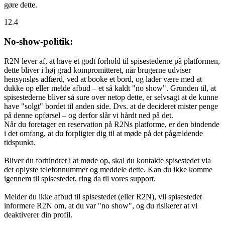
gøre dette.
12.4
No-show-politik:
R2N lever af, at have et godt forhold til spisestederne på platformen,
dette bliver i høj grad kompromitteret, når brugerne udviser
hensynsløs adfærd, ved at booke et bord, og lader være med at
dukke op eller melde afbud – et så kaldt "no show". Grunden til, at
spisestederne bliver så sure over netop dette, er selvsagt at de kunne
have "solgt" bordet til anden side. Dvs. at de decideret mister penge
på denne opførsel – og derfor slår vi hårdt ned på det.
Når du foretager en reservation på R2Ns platforme, er den bindende
i det omfang, at du forpligter dig til at møde på det pågældende
tidspunkt.
Bliver du forhindret i at møde op,
skal
du kontakte spisestedet via
det oplyste telefonnummer og meddele dette. Kan du ikke komme
igennem til spisestedet, ring da til vores support.
Melder du ikke afbud til spisestedet (eller R2N), vil spisestedet
informere R2N om, at du var "no show", og du risikerer at vi
deaktiverer din profil.