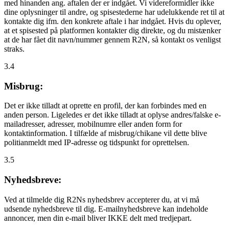
med hinanden ang. aftalen der er indgået. Vi videreformidler ikke
dine oplysninger til andre, og spisestederne har udelukkende ret til at
kontakte dig ifm. den konkrete aftale i har indgået. Hvis du oplever,
at et spisested på platformen kontakter dig direkte, og du mistænker
at de har fået dit navn/nummer gennem R2N, så kontakt os venligst
straks.
3.4
Misbrug:
Det er ikke tilladt at oprette en profil, der kan forbindes med en
anden person. Ligeledes er det ikke tilladt at oplyse andres/falske e-
mailadresser, adresser, mobilnumre eller anden form for
kontaktinformation. I tilfælde af misbrug/chikane vil dette blive
politianmeldt med IP-adresse og tidspunkt for oprettelsen.
3.5
Nyhedsbreve:
Ved at tilmelde dig R2Ns nyhedsbrev accepterer du, at vi må
udsende nyhedsbreve til dig. E-mailnyhedsbreve kan indeholde
annoncer, men din e-mail bliver IKKE delt med tredjepart.