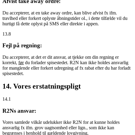
Afvist take away ordre:
Du accepterer, at en take away ordre, kan blive afvist fx ifm.
travlhed eller forkert oplyste åbningstider ol., i dette tilfælde vil du
hurtigt få dette oplyst på SMS eller direkte i appen.
13.8
Fejl på regning:
Du accepterer, at det er dit ansvar, at tjekke om din regning er
korrekt,
før
du forlader spisestedet. R2N kan ikke holdes ansvarlig
for manglende eller forkert udregning af fx rabat efter du har forladt
spisestedet.
14. Vores erstatningspligt
14.1
R2Ns ansvar:
Vores samlede vilkår udelukker ikke R2N for at kunne holdes
ansvarlig fx ifm. grov uagtsomhed eller lign., som ikke kan
begrænses i henhold til gældende lovgivning.