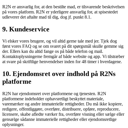
R2N er ansvarlig for, at den bestilte mad, er tilsvarende beskrivelsen
på vores platform. R2N er yderligere ansvarlig for, at spisestedet
udleverer det aftalte mad til dig, dog jf. punkt 8.1.
9. Kundeservice
Vi elsker vores brugere, og vil altid gerne tale med jer. Tjek dog
først vores FAQ og se om svaret på dit spørgsmål skulle gemme sig
der. Ellers kan du altid fange os på både telefon og mail.
Kontaktoplysningerne fremgår af både website og app. Vi tilstræber
at svare på skriftlige henvendelser inden for 48 timer i hverdagene.
10. Ejendomsret over indhold på R2Ns
platforme
R2N har ejendomsret over platformene og tjenesten. R2N
platformene indeholder ophavsretligt beskyttet materiale,
varemærker og andre immaterielle rettigheder. Du må ikke kopiere,
redigere, offentliggøre, overføre, distribuere, opføre, reproducere,
licensere, skabe afledte værker fra, overføre visning eller sælge eller
gensælge sådanne immaterielle rettigheder eller ejendomsretlige
oplysninger.