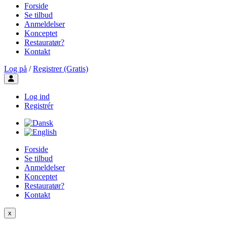
Forside
Se tilbud
Anmeldelser
Konceptet
Restauratør?
Kontakt
Log på
/
Registrer (Gratis)
Toggle user menu
Log ind
Registrér
Forside
Se tilbud
Anmeldelser
Konceptet
Restauratør?
Kontakt
x