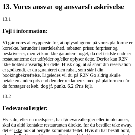
13. Vores ansvar og ansvarsfraskrivelse
13.1
Fejl i information:
Vi gør vores allerypperste for, at oplysningerne på vores platforme er
korrekte, herunder i særdeleshed, rabatter, priser, førpriser og
beskrivelser, men vi kan ikke garantere noget, da det i sidste ende er
restauranterne der udfylder og/eller oplyser dette. Derfor kan R2N
ikke holdes ansvarlig for dette. Husk dog, at så snart din reservation
er godkendt, er du garanteret den rabat, som står i din
bookingbekræftelse. Ligeledes vil du på R2N Go aldrig skulle
betale en anden pris end den der reklameres med på platformen når
du foretager et køb, dog jf. punkt. 6.2 (Pris fejl).
13.2
Fødevareallergier:
Hvis du, eller en medspiser, har fødevareallergier eller intolerancer,
skal du altid kontakte restauranten direkte, før du bestiller take away,
det er
ikke
nok at benytte kommentarfeltet. Hvis du har bestilt bord,