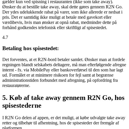
gælder kun ved spisning i restauranten (ikke som take away).
Ønsker du at bestille take away, skal dette gøres gennem R2N Go.
Der ydes udelukkende rabat på varer, som ikke allerede er nedsat i
pris. Det er samtidig ikke muligt at betale med gavekort eller
værdibevis, hvis man ønsker at opnå rabat, medmindre dette på
forhånd godkendes telefonisk eller skriftligt af spisestedet.
4.7
Betaling hos spisestedet:
Det forventes, at et R2N-bord betaler samlet. Ønsker man at fordele
regningen blandt selskabets deltagere, må man efterfølgende afregne
internt - fx. via MobilePay eller bankoverførsel til den som har lagt
ud. Formålet er at minimere risikoen for fejl samt at begrænse
administrationstiden forbundet med afregning, på opfordring fra
restauratørerne.
5. Køb af take away gennem R2N Go, hos
spisestederne
I R2N Go delen af appen, er det muligt, at købe udvalgte take away
retter og tilbehør til afhentning, hos de spisesteder der fremgår af
platformen.