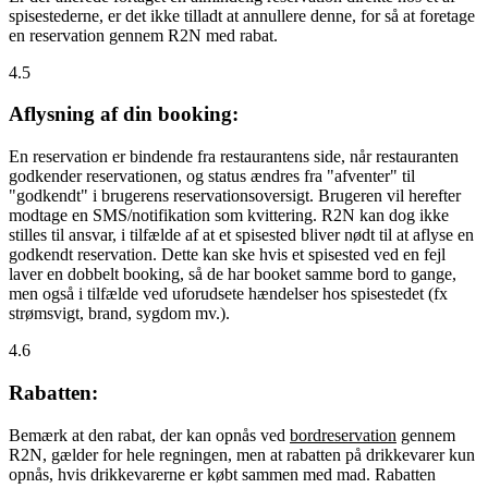
spisestederne, er det ikke tilladt at annullere denne, for så at foretage
en reservation gennem R2N med rabat.
4.5
Aflysning af din booking:
En reservation er bindende fra restaurantens side, når restauranten
godkender reservationen, og status ændres fra "afventer" til
"godkendt" i brugerens reservationsoversigt. Brugeren vil herefter
modtage en SMS/notifikation som kvittering. R2N kan dog ikke
stilles til ansvar, i tilfælde af at et spisested bliver nødt til at aflyse en
godkendt reservation. Dette kan ske hvis et spisested ved en fejl
laver en dobbelt booking, så de har booket samme bord to gange,
men også i tilfælde ved uforudsete hændelser hos spisestedet (fx
strømsvigt, brand, sygdom mv.).
4.6
Rabatten:
Bemærk at den rabat, der kan opnås ved
bordreservation
gennem
R2N, gælder for hele regningen, men at rabatten på drikkevarer kun
opnås, hvis drikkevarerne er købt sammen med mad. Rabatten