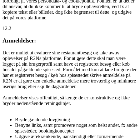
fortroligt jf. vores persondata- og cookiepolitik. Pointen er, at det er
dit ansvar, at du ikke kommer til at bryde ophavsretten, ved fx at
kopiere tekst eller billeder, dog ikke begrænset til dette, og udgive
det på vores platforme.
12.2
Anmeldelser:
Det er muligt at evaluere sine restaurantbesøg og take away
oplevelser på R2Ns platforme. For at gøre dette skal man være
logget på sin brugerprofil samt have et registreret besøg eller køb
hos det pågældende spisested. Formålet med kun at lade brugere der
har et registreret besøg / køb hos spisestedet skrive anmeldelse på
R2N er at gøre den enkelte anmeldelse mere troværdig og minimere
useriøs brug eller skjulte dagsordener.
Anmeldelser vises offentligt, så længe de er konstruktive og ikke
bryder nedenstående retningslinjer.
Bryde gældende lovgivning
Benytte links, samt promovere noget som helst andet, fx andre
spisesteder, bookingkoncepter
Udgive ærekrænkende, uanstændigt eller fornærmende