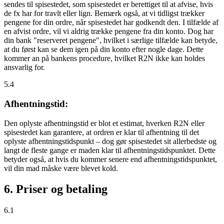
sendes til spisestedet, som spisestedet er berettiget til at afvise, hvis
de fx har for travlt eller lign. Bemærk også, at vi tidligst trækker
pengene for din ordre, når spisestedet har godkendt den. I tilfælde af
en afvist ordre, vil vi aldrig trække pengene fra din konto. Dog har
din bank "reserveret pengene", hvilket i særlige tilfælde kan betyde,
at du først kan se dem igen på din konto efter nogle dage. Dette
kommer an på bankens procedure, hvilket R2N ikke kan holdes
ansvarlig for.
5.4
Afhentningstid:
Den oplyste afhentningstid er blot et estimat, hverken R2N eller
spisestedet kan garantere, at ordren er klar til afhentning til det
oplyste afhentningstidspunkt – dog gør spisestedet sit allerbedste og
langt de fleste gange er maden klar til afhentningstidspunktet. Dette
betyder også, at hvis du kommer senere end afhentningstidspunktet,
vil din mad måske være blevet kold.
6. Priser og betaling
6.1