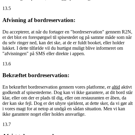
13.5
Afvisning af bordreservation:
Du accepterer, at når du fortager en "bordreservation" gennem R2N,
er det blot en forespørgsel til spisestedet og på samme måde som når
du selv ringer ned, kan det ske, at de er fuldt booket, eller holder
lukket. I dette tilfælde vil du hurtigst muligt blive informeret om
"afvisningen" på SMS eller direkte i appen.
13.6
Bekræftet bordreservation:
En bekræftet bordreservation gennem vores platforme, er
altid
aktivt
godkendt af spisestederne. Dog kan vi ikke garantere, at dit bord står
klar, eller om der er plads til dig, eller om restauranten er åben, da
der kan ske fejl. Dog er det uhyre sjældent, at dette sker, da vi gør alt
i vores magt for at netop at undgå en sådan situation. Men vi kan
ikke garantere noget eller holdes ansvarlige.
13.7