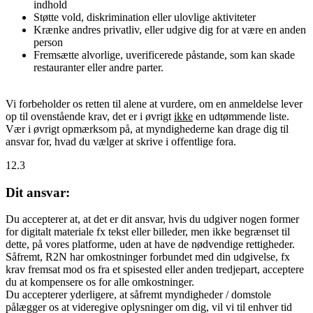
indhold
Støtte vold, diskrimination eller ulovlige aktiviteter
Krænke andres privatliv, eller udgive dig for at være en anden
person
Fremsætte alvorlige, uverificerede påstande, som kan skade
restauranter eller andre parter.
Vi forbeholder os retten til alene at vurdere, om en anmeldelse lever
op til ovenstående krav, det er i øvrigt
ikke
en udtømmende liste.
Vær i øvrigt opmærksom på, at myndighederne kan drage dig til
ansvar for, hvad du vælger at skrive i offentlige fora.
12.3
Dit ansvar:
Du accepterer at, at det er dit ansvar, hvis du udgiver nogen former
for digitalt materiale fx tekst eller billeder, men ikke begrænset til
dette, på vores platforme, uden at have de nødvendige rettigheder.
Såfremt, R2N har omkostninger forbundet med din udgivelse, fx
krav fremsat mod os fra et spisested eller anden tredjepart, acceptere
du at kompensere os for alle omkostninger.
Du accepterer yderligere, at såfremt myndigheder / domstole
pålægger os at videregive oplysninger om dig, vil vi til enhver tid