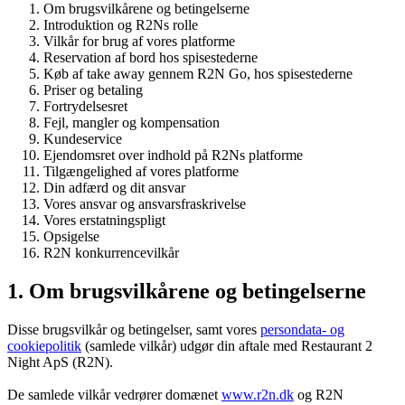
Om brugsvilkårene og betingelserne
Introduktion og R2Ns rolle
Vilkår for brug af vores platforme
Reservation af bord hos spisestederne
Køb af take away gennem R2N Go, hos spisestederne
Priser og betaling
Fortrydelsesret
Fejl, mangler og kompensation
Kundeservice
Ejendomsret over indhold på R2Ns platforme
Tilgængelighed af vores platforme
Din adfærd og dit ansvar
Vores ansvar og ansvarsfraskrivelse
Vores erstatningspligt
Opsigelse
R2N konkurrencevilkår
1. Om brugsvilkårene og betingelserne
Disse brugsvilkår og betingelser, samt vores
persondata- og
cookiepolitik
(samlede vilkår) udgør din aftale med Restaurant 2
Night ApS (R2N).
De samlede vilkår vedrører domænet
www.r2n.dk
og R2N