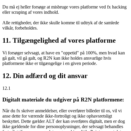
Du må ej heller forsøge at misbruge vores platforme ved fx hacking
eller scraping af vores indhold.
Alle rettigheder, der ikke skulle komme til udtryk af de samlede
vilkår, forbeholdes.
11. Tilgængelighed af vores platforme
Vi forsøger selvsagt, at have en "oppetid" på 100%, men hvad kan
gå galt, vil gå galt, og R2N kan ikke holdes ansvarlige hvis
platformene ikke er tilgængelige i en given periode.
12. Din adfærd og dit ansvar
12.1
Digitalt materiale du udgiver på R2N platformene:
Når du fx skriver anmeldelser, eller overfører billeder til os, vil vi
anse dette for værende ikke-fortroligt og ikke ophavsretsligt
beskyttet. Dette gælder ALT der kan overføres digitalt, men er dog
ikke gældende for dine personoplysninger, der selvsagt behandles