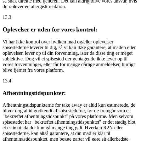
så snak direkte med tjeneren. Det kan aldrig blive vores ansvar, hvis
du oplever en allergisk reaktion.
13.3
Oplevelser er uden for vores kontrol:
Vi har ikke kontrol over hvilken mad og/eller oplevelser
spisestederne leverer til dig, så vi kan ikke garantere, at maden eller
oplevelsen lever op til din forventning, især da disse ting er meget
subjektive. Dog vil et spisested der gentagende ikke lever op til
vores forventninger, eller får for mange dårlige anmeldelser, hurtigt
blive fjernet fra vores platform.
13.4
Afhentningstidspunkter:
Afhentningstidspunkterne for take away er altid kun estimerede, de
bliver dog
altid
godkendt af spisestederne, før de fremgår som et
"bekræftet afhentningstidspunkt" på vores platforme. Men selvom
spisestedet har "bekræftet afhentningstidspunktet" er det stadig blot
et estimat, da der kan gå mange ting galt. Hverken R2N eller
spisestederne, kan altså garantere, at din mad er klar til
afhentningstidspunktet, men begge parter vil gøre sit allerbedste.