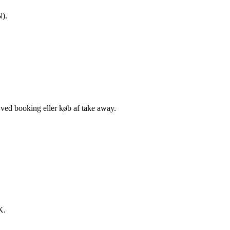
N).
, ved booking eller køb af take away.
K.