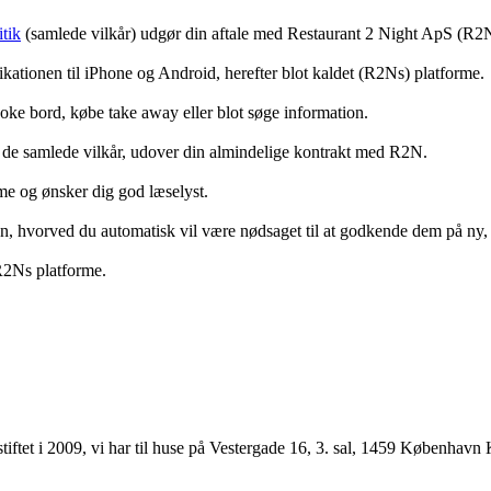
tik
(samlede vilkår) udgør din aftale med Restaurant 2 Night ApS (R2
ationen til iPhone og Android, herefter blot kaldet (R2Ns) platforme.
ooke bord, købe take away eller blot søge information.
 de samlede vilkår, udover din almindelige kontrakt med R2N.
rme og ønsker dig god læselyst.
anden, hvorved du automatisk vil være nødsaget til at godkende dem på ny
 R2Ns platforme.
ftet i 2009, vi har til huse på Vestergade 16, 3. sal, 1459 København 