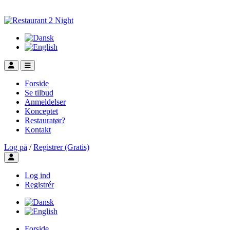
Forside
Se tilbud
Anmeldelser
Konceptet
Restauratør?
Kontakt
Log på
/
Registrer (Gratis)
Toggle user menu
Log ind
Registrér
Forside