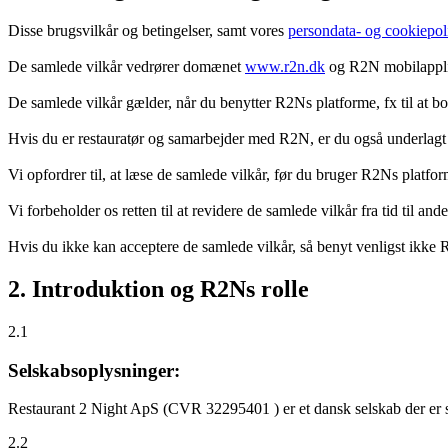
Disse brugsvilkår og betingelser, samt vores
persondata- og cookiepoli
De samlede vilkår vedrører domænet
www.r2n.dk
og R2N mobilapplik
De samlede vilkår gælder, når du benytter R2Ns platforme, fx til at b
Hvis du er restauratør og samarbejder med R2N, er du også underlagt
Vi opfordrer til, at læse de samlede vilkår, før du bruger R2Ns platfo
Vi forbeholder os retten til at revidere de samlede vilkår fra tid til 
Hvis du ikke kan acceptere de samlede vilkår, så benyt venligst ikke
2. Introduktion og R2Ns rolle
2.1
Selskabsoplysninger:
Restaurant 2 Night ApS (CVR 32295401 ) er et dansk selskab der er sti
2.2