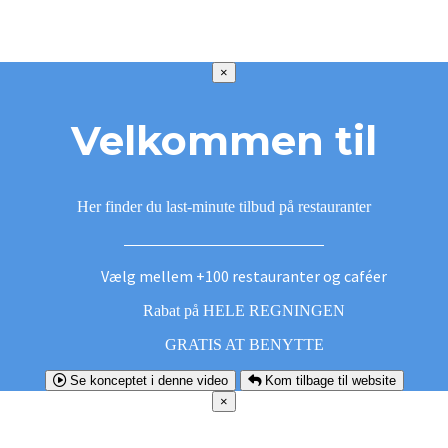
×
Velkommen til
Her finder du last-minute tilbud på restauranter
Vælg mellem +100 restauranter og caféer
Rabat på HELE REGNINGEN
GRATIS AT BENYTTE
Se konceptet i denne video
Kom tilbage til website
×