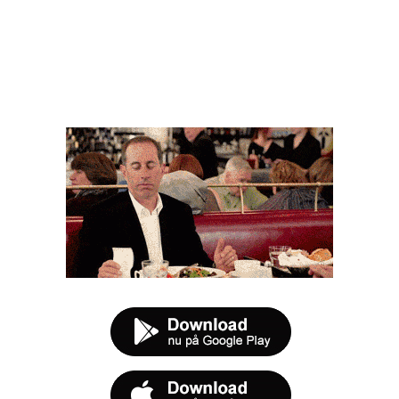
FØR DU SMUTTER
t tilbud næste gang sulten melder sig.