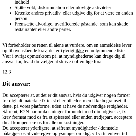
indhold
Støtte vold, diskrimination eller ulovlige aktiviteter
Krænke andres privatliv, eller udgive dig for at være en anden
person
Fremsætte alvorlige, uverificerede påstande, som kan skade
restauranter eller andre parter.
Vi forbeholder os retten til alene at vurdere, om en anmeldelse lever
op til ovenstående krav, det er i øvrigt
ikke
en udtømmende liste.
Vær i øvrigt opmærksom på, at myndighederne kan drage dig til
ansvar for, hvad du vælger at skrive i offentlige fora.
12.3
Dit ansvar:
Du accepterer at, at det er dit ansvar, hvis du udgiver nogen former
for digitalt materiale fx tekst eller billeder, men ikke begrænset til
dette, på vores platforme, uden at have de nødvendige rettigheder.
Såfremt, R2N har omkostninger forbundet med din udgivelse, fx
krav fremsat mod os fra et spisested eller anden tredjepart, acceptere
du at kompensere os for alle omkostninger.
Du accepterer yderligere, at såfremt myndigheder / domstole
pålægger os at videregive oplysninger om dig, vil vi til enhver tid