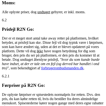
Moms:
Alle oplyste priser, dog
undtaget
gebyrer, er inkl. moms.
6.2
Prisfejl R2N Go:
Der er et meget stort antal take away retter på platformen, hvilket
betyder, at prisfejl kan ske. Disse fejl vil dog typisk være i førprisen,
som kan have ændret sig, uden at det er blevet opdateret på vores
platform. Dette vil dog
ikke
have nogen betydning for dig som
bruger, den pris du ser på platformen, er den pris du kommer til at
betale. Dog undtaget åbenlyse prisfejl,
"hvor du som kunde burde
have indset, at der er tale om en fejl (og derved har handlet i ond
tro)"
, som bekendtgjort af
forbrugerombudsmanden.dk
.
6.2.1
Førpriser på R2N Go:
De oplyste førpriser er spisestedets normalpris for retten. Dvs. den
pris, du kan købe retten til, hvis du bestiller fra deres almindelige
menukort. Spisestederne kører nogen gange med deres egne rabatter