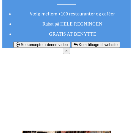
Vælg mellem +100 restauranter og caféer
Rabat på HELE REGNINGEN
GRATIS AT BENYTTE
Se konceptet i denne video
Kom tilbage til website
×
FØR DU
SMUTTER!
Hent vores gratis app og undgå at gå glip af et
godt tilbud næste gang sulten melder sig.