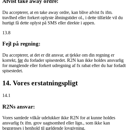
Afvist take away ordre:
Du accepterer, at en take away ordre, kan blive afvist fx ifm.
travlhed eller forkert oplyste åbningstider ol., i dette tilfælde vil du
hurtigt få dette oplyst på SMS eller direkte i appen.
13.8
Fejl på regning:
Du accepterer, at det er dit ansvar, at tjekke om din regning er
korrekt,
før
du forlader spisestedet. R2N kan ikke holdes ansvarlig
for manglende eller forkert udregning af fx rabat efter du har forladt
spisestedet.
14. Vores erstatningspligt
14.1
R2Ns ansvar:
Vores samlede vilkår udelukker ikke R2N for at kunne holdes
ansvarlig fx ifm. grov uagtsomhed eller lign., som ikke kan
begrænses i henhold til gældende lovgivning.