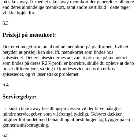
på take away, fx med et take away menukort der generelt er billigere
end deres almindelige menukort, samt andre særtilbud - dette tager
vi
ikke
højde for.
6.3
Prisfejl på menukort:
Der er et meget stort antal online menukort på platformen, hvilket
betyder, at prisfejl kan ske, ift. menukortet som findes hos
spisestedet. Det er spisestedernes ansvar, at priserne på menukort
som findes på deres R2N profil er korrekte, skulle du opleve at de to
priser differentiere, så ring til kundeservice mens du er hos
spisestedet, og vi løser straks problemet.
6.4
Servicegebyr:
Til sidst i take away bestillingsprocessen vil der blive pålagt et
mindre servicegebyr, som vil fremgå tydeligt. Gebyret dækker
udgifter forbundet med behandling af bestillingen og bygger på en
gennemsnitsbetragtning.
6.5