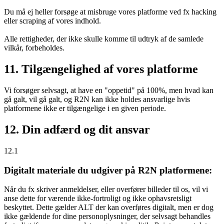
Du må ej heller forsøge at misbruge vores platforme ved fx hacking
eller scraping af vores indhold.
Alle rettigheder, der ikke skulle komme til udtryk af de samlede
vilkår, forbeholdes.
11. Tilgængelighed af vores platforme
Vi forsøger selvsagt, at have en "oppetid" på 100%, men hvad kan
gå galt, vil gå galt, og R2N kan ikke holdes ansvarlige hvis
platformene ikke er tilgængelige i en given periode.
12. Din adfærd og dit ansvar
12.1
Digitalt materiale du udgiver på R2N platformene:
Når du fx skriver anmeldelser, eller overfører billeder til os, vil vi
anse dette for værende ikke-fortroligt og ikke ophavsretsligt
beskyttet. Dette gælder ALT der kan overføres digitalt, men er dog
ikke gældende for dine personoplysninger, der selvsagt behandles