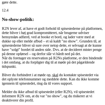
gøre dette.
12.4
No-show-politik:
R2N lever af, at have et godt forhold til spisestederne på platformen,
dette bliver i høj grad kompromitteret, når brugerne udviser
hensynsløs adfærd, ved at booke et bord, og lader være med at
dukke op eller melde afbud – et så kaldt "no show". Grunden til, at
spisestederne bliver så sure over netop dette, er selvsagt at de kunne
have "solgt" bordet til anden side. Dvs. at de decideret mister penge
på denne opførsel – og derfor slår vi hårdt ned på det.
Når du foretager en reservation på R2Ns platforme, er den bindende
i det omfang, at du forpligter dig til at møde på det pågældende
tidspunkt.
Bliver du forhindret i at møde op,
skal
du kontakte spisestedet via
det oplyste telefonnummer og meddele dette. Kan du ikke komme
igennem til spisestedet, ring da til vores support.
Melder du ikke afbud til spisestedet (eller R2N), vil spisestedet
informere R2N om, at du var "no show", og du risikerer at vi
deaktiverer din profil.