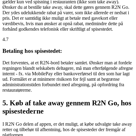
gælder kun ved spisning i restauranten (ikke som take away).
Ønsker du at bestille take away, skal dette gøres gennem R2N Go.
Der ydes udelukkende rabat på varer, som ikke allerede er nedsat i
pris. Det er samtidig ikke muligt at betale med gavekort eller
værdibevis, hvis man ønsker at opnå rabat, medmindre dette på
forhånd godkendes telefonisk eller skriftligt af spisestedet.
4.7
Betaling hos spisestedet:
Det forventes, at et R2N-bord betaler samlet. Ønsker man at fordele
regningen blandt selskabets deltagere, må man efterfølgende afregne
internt - fx. via MobilePay eller bankoverførsel til den som har lagt
ud. Formålet er at minimere risikoen for fejl samt at begrænse
administrationstiden forbundet med afregning, på opfordring fra
restauratørerne.
5. Køb af take away gennem R2N Go, hos
spisestederne
I R2N Go delen af appen, er det muligt, at købe udvalgte take away
retter og tilbehør til afhentning, hos de spisesteder der fremgår af
platformen.