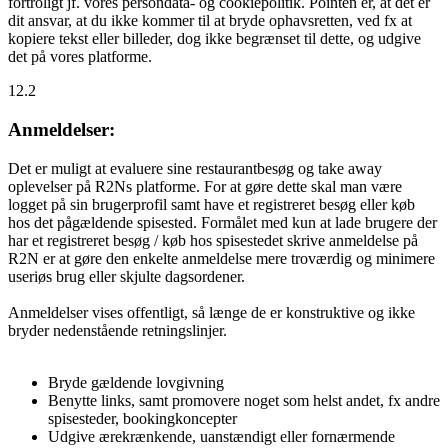
fortroligt jf. vores persondata- og cookiepolitik. Pointen er, at det er
dit ansvar, at du ikke kommer til at bryde ophavsretten, ved fx at
kopiere tekst eller billeder, dog ikke begrænset til dette, og udgive
det på vores platforme.
12.2
Anmeldelser:
Det er muligt at evaluere sine restaurantbesøg og take away
oplevelser på R2Ns platforme. For at gøre dette skal man være
logget på sin brugerprofil samt have et registreret besøg eller køb
hos det pågældende spisested. Formålet med kun at lade brugere der
har et registreret besøg / køb hos spisestedet skrive anmeldelse på
R2N er at gøre den enkelte anmeldelse mere troværdig og minimere
useriøs brug eller skjulte dagsordener.
Anmeldelser vises offentligt, så længe de er konstruktive og ikke
bryder nedenstående retningslinjer.
Bryde gældende lovgivning
Benytte links, samt promovere noget som helst andet, fx andre
spisesteder, bookingkoncepter
Udgive ærekrænkende, uanstændigt eller fornærmende