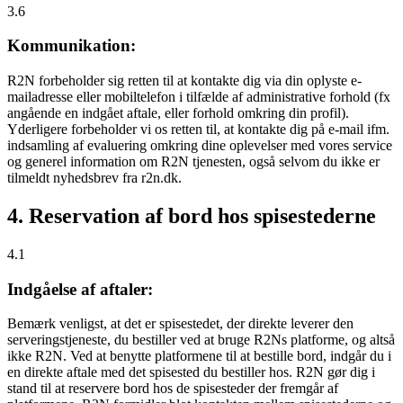
3.6
Kommunikation:
R2N forbeholder sig retten til at kontakte dig via din oplyste e-
mailadresse eller mobiltelefon i tilfælde af administrative forhold (fx
angående en indgået aftale, eller forhold omkring din profil).
Yderligere forbeholder vi os retten til, at kontakte dig på e-mail ifm.
indsamling af evaluering omkring dine oplevelser med vores service
og generel information om R2N tjenesten, også selvom du ikke er
tilmeldt nyhedsbrev fra r2n.dk.
4. Reservation af bord hos spisestederne
4.1
Indgåelse af aftaler:
Bemærk venligst, at det er spisestedet, der direkte leverer den
serveringstjeneste, du bestiller ved at bruge R2Ns platforme, og altså
ikke R2N. Ved at benytte platformene til at bestille bord, indgår du i
en direkte aftale med det spisested du bestiller hos. R2N gør dig i
stand til at reservere bord hos de spisesteder der fremgår af