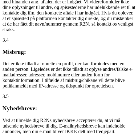
med hinanden ang. aftalen der er indgået. Vi videreformidler ikke
dine oplysninger til andre, og spisestederne har udelukkende ret til at
kontakte dig ifm. den konkrete aftale i har indgået. Hvis du oplever,
at et spisested på platformen kontakter dig direkte, og du mistænker
at de har fået dit navn/nummer gennem R2N, så kontakt os venligst
straks.
3.4
Misbrug:
Det er ikke tilladt at oprette en profil, der kan forbindes med en
anden person. Ligeledes er det ikke tilladt at oplyse andres/falske e-
mailadresser, adresser, mobilnumre eller anden form for
kontaktinformation. I tilfælde af misbrug/chikane vil dette blive
politianmeldt med IP-adresse og tidspunkt for oprettelsen.
3.5
Nyhedsbreve:
Ved at tilmelde dig R2Ns nyhedsbrev accepterer du, at vi må
udsende nyhedsbreve til dig. E-mailnyhedsbreve kan indeholde
annoncer, men din e-mail bliver IKKE delt med tredjepart.