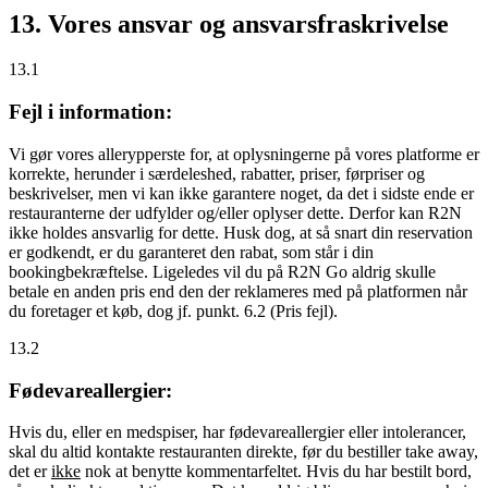
13. Vores ansvar og ansvarsfraskrivelse
13.1
Fejl i information:
Vi gør vores allerypperste for, at oplysningerne på vores platforme er
korrekte, herunder i særdeleshed, rabatter, priser, førpriser og
beskrivelser, men vi kan ikke garantere noget, da det i sidste ende er
restauranterne der udfylder og/eller oplyser dette. Derfor kan R2N
ikke holdes ansvarlig for dette. Husk dog, at så snart din reservation
er godkendt, er du garanteret den rabat, som står i din
bookingbekræftelse. Ligeledes vil du på R2N Go aldrig skulle
betale en anden pris end den der reklameres med på platformen når
du foretager et køb, dog jf. punkt. 6.2 (Pris fejl).
13.2
Fødevareallergier:
Hvis du, eller en medspiser, har fødevareallergier eller intolerancer,
skal du altid kontakte restauranten direkte, før du bestiller take away,
det er
ikke
nok at benytte kommentarfeltet. Hvis du har bestilt bord,