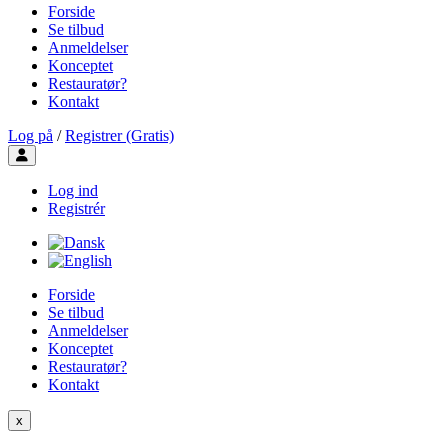
Forside
Se tilbud
Anmeldelser
Konceptet
Restauratør?
Kontakt
Log på
/
Registrer (Gratis)
Toggle user menu
Log ind
Registrér
Forside
Se tilbud
Anmeldelser
Konceptet
Restauratør?
Kontakt
x