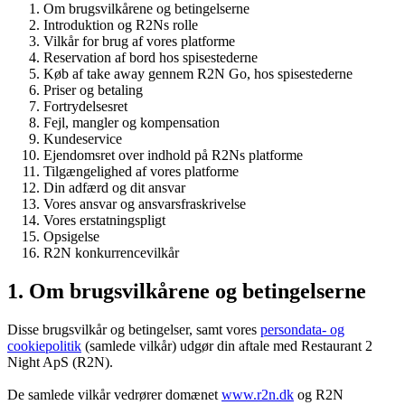
Om brugsvilkårene og betingelserne
Introduktion og R2Ns rolle
Vilkår for brug af vores platforme
Reservation af bord hos spisestederne
Køb af take away gennem R2N Go, hos spisestederne
Priser og betaling
Fortrydelsesret
Fejl, mangler og kompensation
Kundeservice
Ejendomsret over indhold på R2Ns platforme
Tilgængelighed af vores platforme
Din adfærd og dit ansvar
Vores ansvar og ansvarsfraskrivelse
Vores erstatningspligt
Opsigelse
R2N konkurrencevilkår
1. Om brugsvilkårene og betingelserne
Disse brugsvilkår og betingelser, samt vores
persondata- og
cookiepolitik
(samlede vilkår) udgør din aftale med Restaurant 2
Night ApS (R2N).
De samlede vilkår vedrører domænet
www.r2n.dk
og R2N