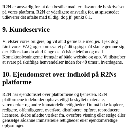
R2N er ansvarlig for, at den bestilte mad, er tilsvarende beskrivelsen
på vores platform. R2N er yderligere ansvarlig for, at spisestedet
udleverer det aftalte mad til dig, dog jf. punkt 8.1.
9. Kundeservice
Vi elsker vores brugere, og vil altid gerne tale med jer. Tjek dog
først vores FAQ og se om svaret på dit spørgsmål skulle gemme sig
der. Ellers kan du altid fange os på både telefon og mail.
Kontaktoplysningerne fremgår af både website og app. Vi tilstræber
at svare på skriftlige henvendelser inden for 48 timer i hverdagene.
10. Ejendomsret over indhold på R2Ns
platforme
R2N har ejendomsret over platformene og tjenesten. R2N
platformene indeholder ophavsretligt beskyttet materiale,
varemærker og andre immaterielle rettigheder. Du må ikke kopiere,
redigere, offentliggøre, overføre, distribuere, opføre, reproducere,
licensere, skabe afledte værker fra, overføre visning eller sælge eller
gensælge sådanne immaterielle rettigheder eller ejendomsretlige
oplysninger.