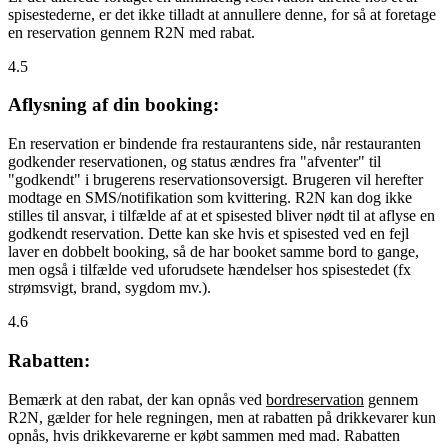
spisestederne, er det ikke tilladt at annullere denne, for så at foretage
en reservation gennem R2N med rabat.
4.5
Aflysning af din booking:
En reservation er bindende fra restaurantens side, når restauranten
godkender reservationen, og status ændres fra "afventer" til
"godkendt" i brugerens reservationsoversigt. Brugeren vil herefter
modtage en SMS/notifikation som kvittering. R2N kan dog ikke
stilles til ansvar, i tilfælde af at et spisested bliver nødt til at aflyse en
godkendt reservation. Dette kan ske hvis et spisested ved en fejl
laver en dobbelt booking, så de har booket samme bord to gange,
men også i tilfælde ved uforudsete hændelser hos spisestedet (fx
strømsvigt, brand, sygdom mv.).
4.6
Rabatten:
Bemærk at den rabat, der kan opnås ved
bordreservation
gennem
R2N, gælder for hele regningen, men at rabatten på drikkevarer kun
opnås, hvis drikkevarerne er købt sammen med mad. Rabatten