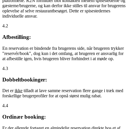
platformene. R2N formidler blot kontakten mellem spisestederne og
gæsterne/brugerne, og kan derfor ikke stilles til ansvar for brugerens
oplevelse af selve restaurantbesøget. Dette er spisestedernes
individuelle ansvar.
4.2
Afbestilling:
En reservation er bindende fra brugerens side, når brugeren trykker
"reservér/book", dog kun i det omfang, at brugeren er ansvarlig for
at afbestille igen, hvis brugeren bliver forhindret i at møde op.
4.3
Dobbeltbookinger:
Det er
ikke
tilladt at lave samme reservation flere gange i træk med
forskellige brugerprofiler for at opnå størst mulig rabat.
4.4
Ordinær booking:
Er der allerede fortaget en almindelig reservation direkte hos et af