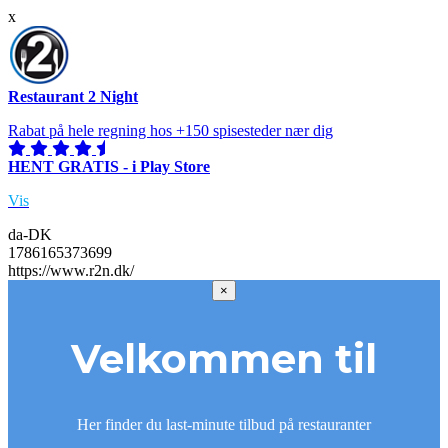
x
Restaurant 2 Night
Rabat på hele regning hos +150 spisesteder nær dig
HENT GRATIS - i Play Store
Vis
da-DK
1786165373699
https://www.r2n.dk/
×
Velkommen til
Her finder du last-minute tilbud på restauranter