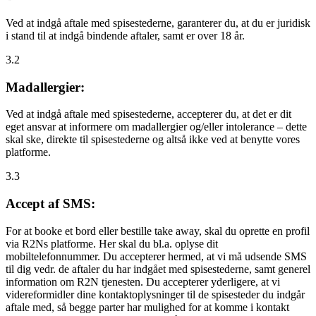
Ved at indgå aftale med spisestederne, garanterer du, at du er juridisk
i stand til at indgå bindende aftaler, samt er over 18 år.
3.2
Madallergier:
Ved at indgå aftale med spisestederne, accepterer du, at det er dit
eget ansvar at informere om madallergier og/eller intolerance – dette
skal ske, direkte til spisestederne og altså ikke ved at benytte vores
platforme.
3.3
Accept af SMS:
For at booke et bord eller bestille take away, skal du oprette en profil
via R2Ns platforme. Her skal du bl.a. oplyse dit
mobiltelefonnummer. Du accepterer hermed, at vi må udsende SMS
til dig vedr. de aftaler du har indgået med spisestederne, samt generel
information om R2N tjenesten. Du accepterer yderligere, at vi
videreformidler dine kontaktoplysninger til de spisesteder du indgår
aftale med, så begge parter har mulighed for at komme i kontakt