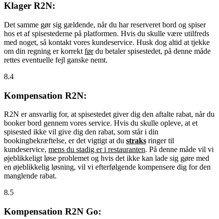
Klager R2N:
Det samme gør sig gældende, når du har reserveret bord og spiser
hos et af spisestederne på platformen. Hvis du skulle være utilfreds
med noget, så kontakt vores kundeservice. Husk dog altid at tjekke
om din regning er korrekt
før
du betaler spisestedet, på denne måde
rettes eventuelle fejl ganske nemt.
8.4
Kompensation R2N:
R2N er ansvarlig for, at spisestedet giver dig den aftalte rabat, når du
booker bord gennem vores service. Hvis du skulle opleve, at et
spisested ikke vil give dig den rabat, som står i din
bookingbekræftelse, er det vigtigt at du
straks
ringer til
kundeservice,
mens du stadig er i restauranten
. På denne måde vil vi
øjeblikkeligt løse problemet og hvis det ikke kan lade sig gøre med
en øjeblikkelig løsning, vil vi efterfølgende kompensere dig for den
manglende rabat.
8.5
Kompensation R2N Go: