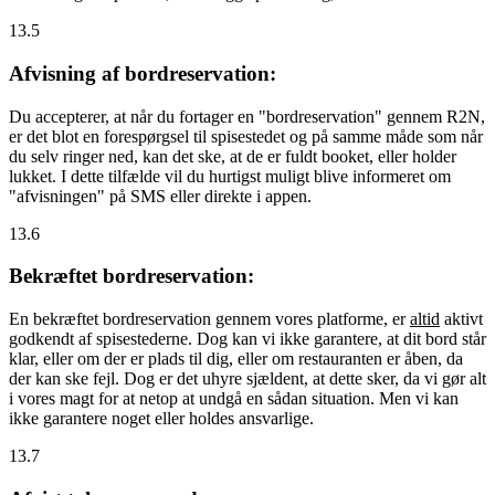
13.5
Afvisning af bordreservation:
Du accepterer, at når du fortager en "bordreservation" gennem R2N,
er det blot en forespørgsel til spisestedet og på samme måde som når
du selv ringer ned, kan det ske, at de er fuldt booket, eller holder
lukket. I dette tilfælde vil du hurtigst muligt blive informeret om
"afvisningen" på SMS eller direkte i appen.
13.6
Bekræftet bordreservation:
En bekræftet bordreservation gennem vores platforme, er
altid
aktivt
godkendt af spisestederne. Dog kan vi ikke garantere, at dit bord står
klar, eller om der er plads til dig, eller om restauranten er åben, da
der kan ske fejl. Dog er det uhyre sjældent, at dette sker, da vi gør alt
i vores magt for at netop at undgå en sådan situation. Men vi kan
ikke garantere noget eller holdes ansvarlige.
13.7