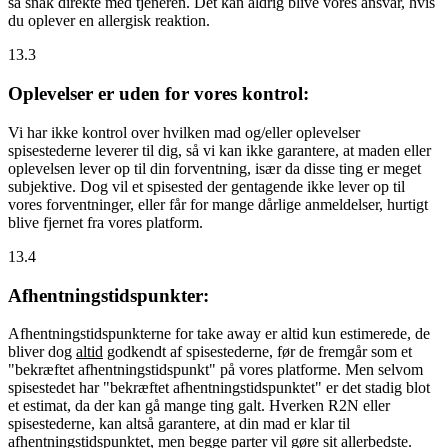
så snak direkte med tjeneren. Det kan aldrig blive vores ansvar, hvis
du oplever en allergisk reaktion.
13.3
Oplevelser er uden for vores kontrol:
Vi har ikke kontrol over hvilken mad og/eller oplevelser
spisestederne leverer til dig, så vi kan ikke garantere, at maden eller
oplevelsen lever op til din forventning, især da disse ting er meget
subjektive. Dog vil et spisested der gentagende ikke lever op til
vores forventninger, eller får for mange dårlige anmeldelser, hurtigt
blive fjernet fra vores platform.
13.4
Afhentningstidspunkter:
Afhentningstidspunkterne for take away er altid kun estimerede, de
bliver dog
altid
godkendt af spisestederne, før de fremgår som et
"bekræftet afhentningstidspunkt" på vores platforme. Men selvom
spisestedet har "bekræftet afhentningstidspunktet" er det stadig blot
et estimat, da der kan gå mange ting galt. Hverken R2N eller
spisestederne, kan altså garantere, at din mad er klar til
afhentningstidspunktet, men begge parter vil gøre sit allerbedste.