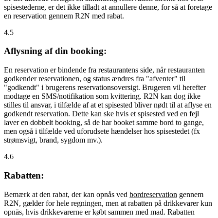
spisestederne, er det ikke tilladt at annullere denne, for så at foretage
en reservation gennem R2N med rabat.
4.5
Aflysning af din booking:
En reservation er bindende fra restaurantens side, når restauranten
godkender reservationen, og status ændres fra "afventer" til
"godkendt" i brugerens reservationsoversigt. Brugeren vil herefter
modtage en SMS/notifikation som kvittering. R2N kan dog ikke
stilles til ansvar, i tilfælde af at et spisested bliver nødt til at aflyse en
godkendt reservation. Dette kan ske hvis et spisested ved en fejl
laver en dobbelt booking, så de har booket samme bord to gange,
men også i tilfælde ved uforudsete hændelser hos spisestedet (fx
strømsvigt, brand, sygdom mv.).
4.6
Rabatten:
Bemærk at den rabat, der kan opnås ved
bordreservation
gennem
R2N, gælder for hele regningen, men at rabatten på drikkevarer kun
opnås, hvis drikkevarerne er købt sammen med mad. Rabatten