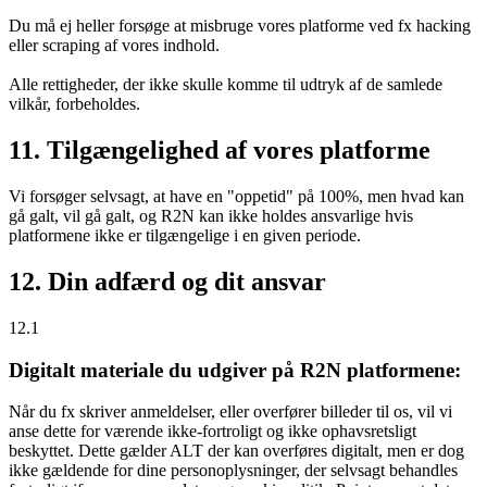
Du må ej heller forsøge at misbruge vores platforme ved fx hacking
eller scraping af vores indhold.
Alle rettigheder, der ikke skulle komme til udtryk af de samlede
vilkår, forbeholdes.
11. Tilgængelighed af vores platforme
Vi forsøger selvsagt, at have en "oppetid" på 100%, men hvad kan
gå galt, vil gå galt, og R2N kan ikke holdes ansvarlige hvis
platformene ikke er tilgængelige i en given periode.
12. Din adfærd og dit ansvar
12.1
Digitalt materiale du udgiver på R2N platformene:
Når du fx skriver anmeldelser, eller overfører billeder til os, vil vi
anse dette for værende ikke-fortroligt og ikke ophavsretsligt
beskyttet. Dette gælder ALT der kan overføres digitalt, men er dog
ikke gældende for dine personoplysninger, der selvsagt behandles