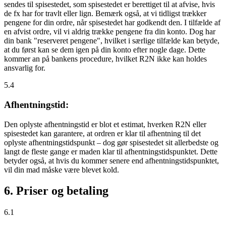
sendes til spisestedet, som spisestedet er berettiget til at afvise, hvis
de fx har for travlt eller lign. Bemærk også, at vi tidligst trækker
pengene for din ordre, når spisestedet har godkendt den. I tilfælde af
en afvist ordre, vil vi aldrig trække pengene fra din konto. Dog har
din bank "reserveret pengene", hvilket i særlige tilfælde kan betyde,
at du først kan se dem igen på din konto efter nogle dage. Dette
kommer an på bankens procedure, hvilket R2N ikke kan holdes
ansvarlig for.
5.4
Afhentningstid:
Den oplyste afhentningstid er blot et estimat, hverken R2N eller
spisestedet kan garantere, at ordren er klar til afhentning til det
oplyste afhentningstidspunkt – dog gør spisestedet sit allerbedste og
langt de fleste gange er maden klar til afhentningstidspunktet. Dette
betyder også, at hvis du kommer senere end afhentningstidspunktet,
vil din mad måske være blevet kold.
6. Priser og betaling
6.1