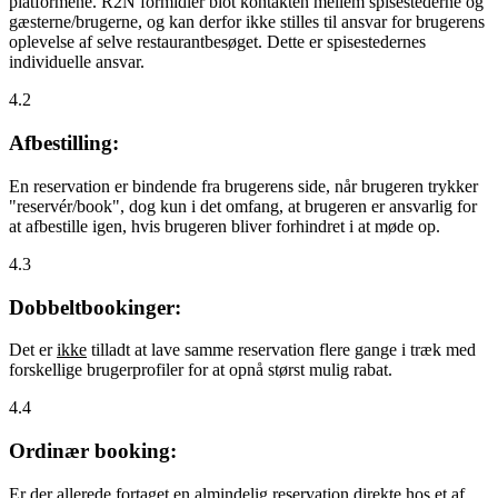
platformene. R2N formidler blot kontakten mellem spisestederne og
gæsterne/brugerne, og kan derfor ikke stilles til ansvar for brugerens
oplevelse af selve restaurantbesøget. Dette er spisestedernes
individuelle ansvar.
4.2
Afbestilling:
En reservation er bindende fra brugerens side, når brugeren trykker
"reservér/book", dog kun i det omfang, at brugeren er ansvarlig for
at afbestille igen, hvis brugeren bliver forhindret i at møde op.
4.3
Dobbeltbookinger:
Det er
ikke
tilladt at lave samme reservation flere gange i træk med
forskellige brugerprofiler for at opnå størst mulig rabat.
4.4
Ordinær booking:
Er der allerede fortaget en almindelig reservation direkte hos et af