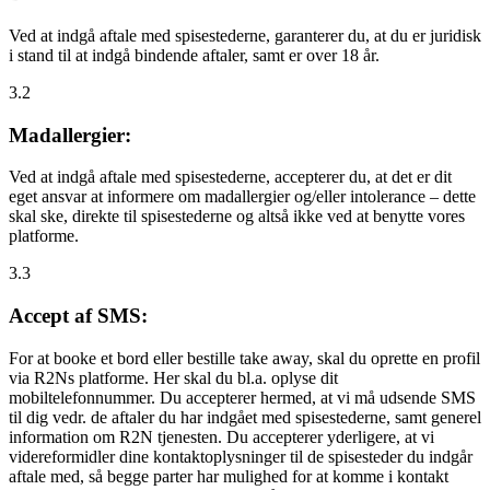
Ved at indgå aftale med spisestederne, garanterer du, at du er juridisk
i stand til at indgå bindende aftaler, samt er over 18 år.
3.2
Madallergier:
Ved at indgå aftale med spisestederne, accepterer du, at det er dit
eget ansvar at informere om madallergier og/eller intolerance – dette
skal ske, direkte til spisestederne og altså ikke ved at benytte vores
platforme.
3.3
Accept af SMS:
For at booke et bord eller bestille take away, skal du oprette en profil
via R2Ns platforme. Her skal du bl.a. oplyse dit
mobiltelefonnummer. Du accepterer hermed, at vi må udsende SMS
til dig vedr. de aftaler du har indgået med spisestederne, samt generel
information om R2N tjenesten. Du accepterer yderligere, at vi
videreformidler dine kontaktoplysninger til de spisesteder du indgår
aftale med, så begge parter har mulighed for at komme i kontakt