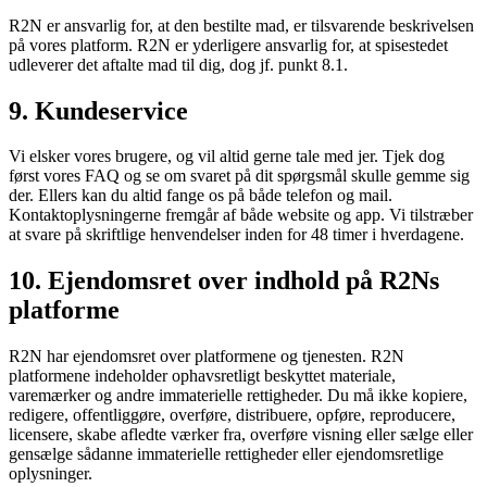
R2N er ansvarlig for, at den bestilte mad, er tilsvarende beskrivelsen
på vores platform. R2N er yderligere ansvarlig for, at spisestedet
udleverer det aftalte mad til dig, dog jf. punkt 8.1.
9. Kundeservice
Vi elsker vores brugere, og vil altid gerne tale med jer. Tjek dog
først vores FAQ og se om svaret på dit spørgsmål skulle gemme sig
der. Ellers kan du altid fange os på både telefon og mail.
Kontaktoplysningerne fremgår af både website og app. Vi tilstræber
at svare på skriftlige henvendelser inden for 48 timer i hverdagene.
10. Ejendomsret over indhold på R2Ns
platforme
R2N har ejendomsret over platformene og tjenesten. R2N
platformene indeholder ophavsretligt beskyttet materiale,
varemærker og andre immaterielle rettigheder. Du må ikke kopiere,
redigere, offentliggøre, overføre, distribuere, opføre, reproducere,
licensere, skabe afledte værker fra, overføre visning eller sælge eller
gensælge sådanne immaterielle rettigheder eller ejendomsretlige
oplysninger.