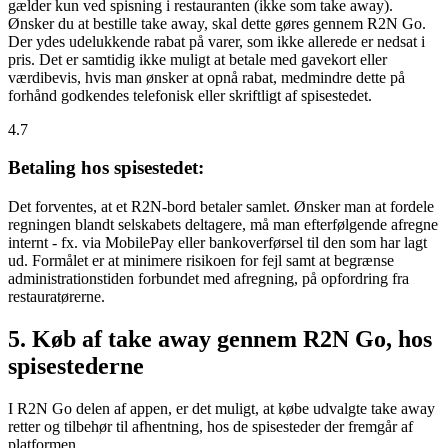
gælder kun ved spisning i restauranten (ikke som take away).
Ønsker du at bestille take away, skal dette gøres gennem R2N Go.
Der ydes udelukkende rabat på varer, som ikke allerede er nedsat i
pris. Det er samtidig ikke muligt at betale med gavekort eller
værdibevis, hvis man ønsker at opnå rabat, medmindre dette på
forhånd godkendes telefonisk eller skriftligt af spisestedet.
4.7
Betaling hos spisestedet:
Det forventes, at et R2N-bord betaler samlet. Ønsker man at fordele
regningen blandt selskabets deltagere, må man efterfølgende afregne
internt - fx. via MobilePay eller bankoverførsel til den som har lagt
ud. Formålet er at minimere risikoen for fejl samt at begrænse
administrationstiden forbundet med afregning, på opfordring fra
restauratørerne.
5. Køb af take away gennem R2N Go, hos
spisestederne
I R2N Go delen af appen, er det muligt, at købe udvalgte take away
retter og tilbehør til afhentning, hos de spisesteder der fremgår af
platformen.