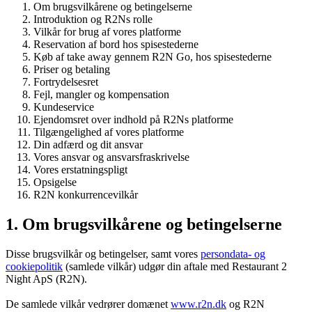
Om brugsvilkårene og betingelserne
Introduktion og R2Ns rolle
Vilkår for brug af vores platforme
Reservation af bord hos spisestederne
Køb af take away gennem R2N Go, hos spisestederne
Priser og betaling
Fortrydelsesret
Fejl, mangler og kompensation
Kundeservice
Ejendomsret over indhold på R2Ns platforme
Tilgængelighed af vores platforme
Din adfærd og dit ansvar
Vores ansvar og ansvarsfraskrivelse
Vores erstatningspligt
Opsigelse
R2N konkurrencevilkår
1. Om brugsvilkårene og betingelserne
Disse brugsvilkår og betingelser, samt vores
persondata- og
cookiepolitik
(samlede vilkår) udgør din aftale med Restaurant 2
Night ApS (R2N).
De samlede vilkår vedrører domænet
www.r2n.dk
og R2N