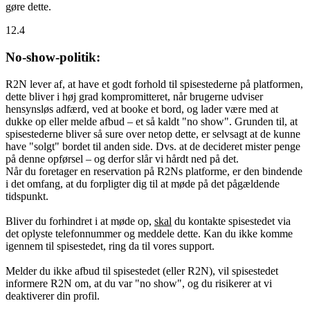
gøre dette.
12.4
No-show-politik:
R2N lever af, at have et godt forhold til spisestederne på platformen,
dette bliver i høj grad kompromitteret, når brugerne udviser
hensynsløs adfærd, ved at booke et bord, og lader være med at
dukke op eller melde afbud – et så kaldt "no show". Grunden til, at
spisestederne bliver så sure over netop dette, er selvsagt at de kunne
have "solgt" bordet til anden side. Dvs. at de decideret mister penge
på denne opførsel – og derfor slår vi hårdt ned på det.
Når du foretager en reservation på R2Ns platforme, er den bindende
i det omfang, at du forpligter dig til at møde på det pågældende
tidspunkt.
Bliver du forhindret i at møde op,
skal
du kontakte spisestedet via
det oplyste telefonnummer og meddele dette. Kan du ikke komme
igennem til spisestedet, ring da til vores support.
Melder du ikke afbud til spisestedet (eller R2N), vil spisestedet
informere R2N om, at du var "no show", og du risikerer at vi
deaktiverer din profil.