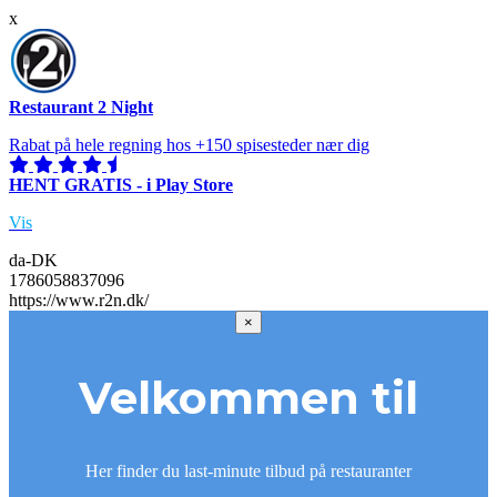
x
Restaurant 2 Night
Rabat på hele regning hos +150 spisesteder nær dig
HENT GRATIS - i Play Store
Vis
da-DK
1786058837096
https://www.r2n.dk/
×
Velkommen til
Her finder du last-minute tilbud på restauranter