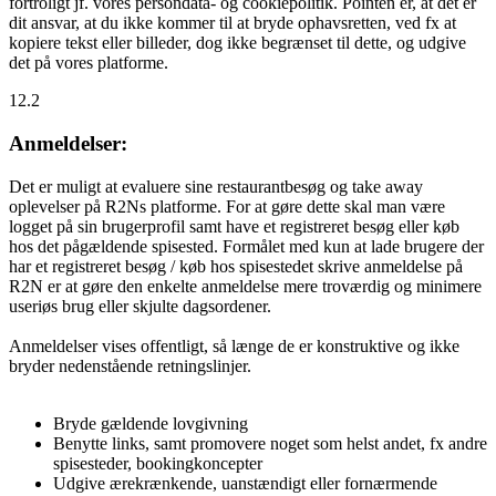
fortroligt jf. vores persondata- og cookiepolitik. Pointen er, at det er
dit ansvar, at du ikke kommer til at bryde ophavsretten, ved fx at
kopiere tekst eller billeder, dog ikke begrænset til dette, og udgive
det på vores platforme.
12.2
Anmeldelser:
Det er muligt at evaluere sine restaurantbesøg og take away
oplevelser på R2Ns platforme. For at gøre dette skal man være
logget på sin brugerprofil samt have et registreret besøg eller køb
hos det pågældende spisested. Formålet med kun at lade brugere der
har et registreret besøg / køb hos spisestedet skrive anmeldelse på
R2N er at gøre den enkelte anmeldelse mere troværdig og minimere
useriøs brug eller skjulte dagsordener.
Anmeldelser vises offentligt, så længe de er konstruktive og ikke
bryder nedenstående retningslinjer.
Bryde gældende lovgivning
Benytte links, samt promovere noget som helst andet, fx andre
spisesteder, bookingkoncepter
Udgive ærekrænkende, uanstændigt eller fornærmende