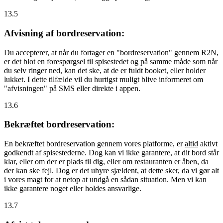
13.5
Afvisning af bordreservation:
Du accepterer, at når du fortager en "bordreservation" gennem R2N,
er det blot en forespørgsel til spisestedet og på samme måde som når
du selv ringer ned, kan det ske, at de er fuldt booket, eller holder
lukket. I dette tilfælde vil du hurtigst muligt blive informeret om
"afvisningen" på SMS eller direkte i appen.
13.6
Bekræftet bordreservation:
En bekræftet bordreservation gennem vores platforme, er
altid
aktivt
godkendt af spisestederne. Dog kan vi ikke garantere, at dit bord står
klar, eller om der er plads til dig, eller om restauranten er åben, da
der kan ske fejl. Dog er det uhyre sjældent, at dette sker, da vi gør alt
i vores magt for at netop at undgå en sådan situation. Men vi kan
ikke garantere noget eller holdes ansvarlige.
13.7