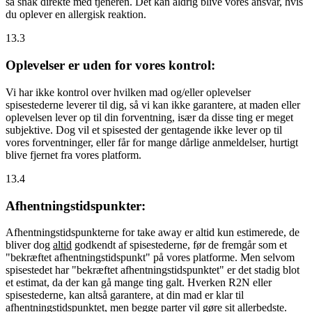
så snak direkte med tjeneren. Det kan aldrig blive vores ansvar, hvis
du oplever en allergisk reaktion.
13.3
Oplevelser er uden for vores kontrol:
Vi har ikke kontrol over hvilken mad og/eller oplevelser
spisestederne leverer til dig, så vi kan ikke garantere, at maden eller
oplevelsen lever op til din forventning, især da disse ting er meget
subjektive. Dog vil et spisested der gentagende ikke lever op til
vores forventninger, eller får for mange dårlige anmeldelser, hurtigt
blive fjernet fra vores platform.
13.4
Afhentningstidspunkter:
Afhentningstidspunkterne for take away er altid kun estimerede, de
bliver dog
altid
godkendt af spisestederne, før de fremgår som et
"bekræftet afhentningstidspunkt" på vores platforme. Men selvom
spisestedet har "bekræftet afhentningstidspunktet" er det stadig blot
et estimat, da der kan gå mange ting galt. Hverken R2N eller
spisestederne, kan altså garantere, at din mad er klar til
afhentningstidspunktet, men begge parter vil gøre sit allerbedste.