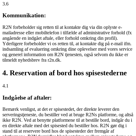
3.6
Kommunikation:
R2N forbeholder sig retten til at kontakte dig via din oplyste e-
mailadresse eller mobiltelefon i tilfælde af administrative forhold (fx
angående en indgået aftale, eller forhold omkring din profil).
Yderligere forbeholder vi os retten til, at kontakte dig på e-mail ifm.
indsamling af evaluering omkring dine oplevelser med vores service
og generel information om R2N tjenesten, også selvom du ikke er
tilmeldt nyhedsbrev fra r2n.dk.
4. Reservation af bord hos spisestederne
4.1
Indgåelse af aftaler:
Bemærk venligst, at det er spisestedet, der direkte leverer den
serveringstjeneste, du bestiller ved at bruge R2Ns platforme, og altså
ikke R2N. Ved at benytte platformene til at bestille bord, indgår du i
en direkte aftale med det spisested du bestiller hos. R2N gør dig i
stand til at reservere bord hos de spisesteder der fremgår af