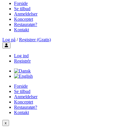
Forside
Se tilbud
Anmeldelser
Konceptet
Restauratør?
Kontakt
Log på
/
Registrer (Gratis)
Toggle user menu
Log ind
Registrér
Forside
Se tilbud
Anmeldelser
Konceptet
Restauratør?
Kontakt
x