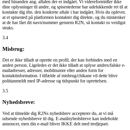
med hinanden ang. aftalen der er indgået. Vi videreformidler ikke
dine oplysninger til andre, og spisestederne har udelukkende ret til at
kontakte dig ifm. den konkrete aftale i har indgået. Hvis du oplever,
at et spisested på platformen kontakter dig direkte, og du mistænker
at de har fået dit navn/nummer gennem R2N, så kontakt os venligst
straks.
3.4
Misbrug:
Det er ikke tilladt at oprette en profil, der kan forbindes med en
anden person. Ligeledes er det ikke tilladt at oplyse andres/falske e-
mailadresser, adresser, mobilnumre eller anden form for
kontaktinformation. I tilfælde af misbrug/chikane vil dette blive
politianmeldt med IP-adresse og tidspunkt for oprettelsen.
3.5
Nyhedsbreve:
Ved at tilmelde dig R2Ns nyhedsbrev accepterer du, at vi må
udsende nyhedsbreve til dig. E-mailnyhedsbreve kan indeholde
annoncer, men din e-mail bliver IKKE delt med tredjepart.