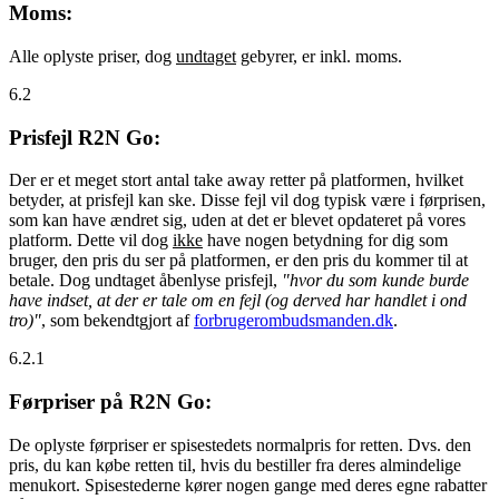
Moms:
Alle oplyste priser, dog
undtaget
gebyrer, er inkl. moms.
6.2
Prisfejl R2N Go:
Der er et meget stort antal take away retter på platformen, hvilket
betyder, at prisfejl kan ske. Disse fejl vil dog typisk være i førprisen,
som kan have ændret sig, uden at det er blevet opdateret på vores
platform. Dette vil dog
ikke
have nogen betydning for dig som
bruger, den pris du ser på platformen, er den pris du kommer til at
betale. Dog undtaget åbenlyse prisfejl,
"hvor du som kunde burde
have indset, at der er tale om en fejl (og derved har handlet i ond
tro)"
, som bekendtgjort af
forbrugerombudsmanden.dk
.
6.2.1
Førpriser på R2N Go:
De oplyste førpriser er spisestedets normalpris for retten. Dvs. den
pris, du kan købe retten til, hvis du bestiller fra deres almindelige
menukort. Spisestederne kører nogen gange med deres egne rabatter