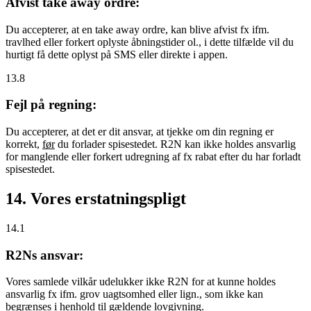
Afvist take away ordre:
Du accepterer, at en take away ordre, kan blive afvist fx ifm.
travlhed eller forkert oplyste åbningstider ol., i dette tilfælde vil du
hurtigt få dette oplyst på SMS eller direkte i appen.
13.8
Fejl på regning:
Du accepterer, at det er dit ansvar, at tjekke om din regning er
korrekt,
før
du forlader spisestedet. R2N kan ikke holdes ansvarlig
for manglende eller forkert udregning af fx rabat efter du har forladt
spisestedet.
14. Vores erstatningspligt
14.1
R2Ns ansvar:
Vores samlede vilkår udelukker ikke R2N for at kunne holdes
ansvarlig fx ifm. grov uagtsomhed eller lign., som ikke kan
begrænses i henhold til gældende lovgivning.