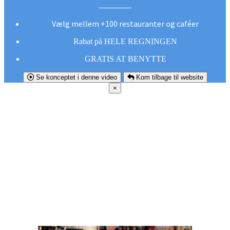
Vælg mellem +100 restauranter og caféer
Rabat på HELE REGNINGEN
GRATIS AT BENYTTE
Se konceptet i denne video
Kom tilbage til website
×
FØR DU
SMUTTER!
Hent vores gratis app og undgå at gå glip af et
godt tilbud næste gang sulten melder sig.