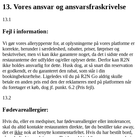
13. Vores ansvar og ansvarsfraskrivelse
13.1
Fejl i information:
Vi gør vores allerypperste for, at oplysningerne på vores platforme er
korrekte, herunder i særdeleshed, rabatter, priser, førpriser og
beskrivelser, men vi kan ikke garantere noget, da det i sidste ende er
restauranterne der udfylder og/eller oplyser dette. Derfor kan R2N
ikke holdes ansvarlig for dette. Husk dog, at så snart din reservation
er godkendt, er du garanteret den rabat, som står i din
bookingbekræftelse. Ligeledes vil du på R2N Go aldrig skulle
betale en anden pris end den der reklameres med på platformen når
du foretager et køb, dog jf. punkt. 6.2 (Pris fejl).
13.2
Fødevareallergier:
Hvis du, eller en medspiser, har fødevareallergier eller intolerancer,
skal du altid kontakte restauranten direkte, før du bestiller take away,
det er
ikke
nok at benytte kommentarfeltet. Hvis du har bestilt bord,