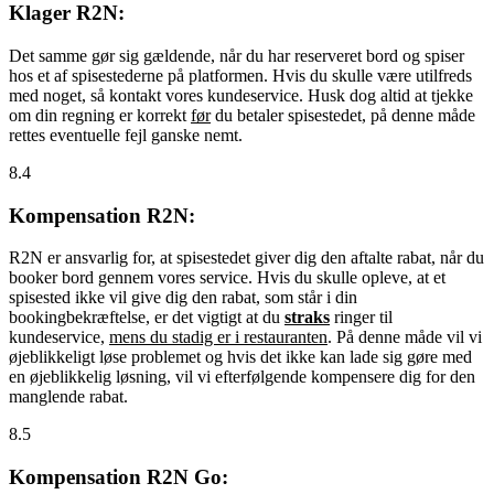
Klager R2N:
Det samme gør sig gældende, når du har reserveret bord og spiser
hos et af spisestederne på platformen. Hvis du skulle være utilfreds
med noget, så kontakt vores kundeservice. Husk dog altid at tjekke
om din regning er korrekt
før
du betaler spisestedet, på denne måde
rettes eventuelle fejl ganske nemt.
8.4
Kompensation R2N:
R2N er ansvarlig for, at spisestedet giver dig den aftalte rabat, når du
booker bord gennem vores service. Hvis du skulle opleve, at et
spisested ikke vil give dig den rabat, som står i din
bookingbekræftelse, er det vigtigt at du
straks
ringer til
kundeservice,
mens du stadig er i restauranten
. På denne måde vil vi
øjeblikkeligt løse problemet og hvis det ikke kan lade sig gøre med
en øjeblikkelig løsning, vil vi efterfølgende kompensere dig for den
manglende rabat.
8.5
Kompensation R2N Go: