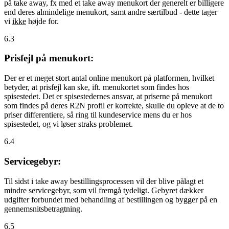
på take away, fx med et take away menukort der generelt er billigere
end deres almindelige menukort, samt andre særtilbud - dette tager
vi
ikke
højde for.
6.3
Prisfejl på menukort:
Der er et meget stort antal online menukort på platformen, hvilket
betyder, at prisfejl kan ske, ift. menukortet som findes hos
spisestedet. Det er spisestedernes ansvar, at priserne på menukort
som findes på deres R2N profil er korrekte, skulle du opleve at de to
priser differentiere, så ring til kundeservice mens du er hos
spisestedet, og vi løser straks problemet.
6.4
Servicegebyr:
Til sidst i take away bestillingsprocessen vil der blive pålagt et
mindre servicegebyr, som vil fremgå tydeligt. Gebyret dækker
udgifter forbundet med behandling af bestillingen og bygger på en
gennemsnitsbetragtning.
6.5