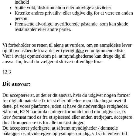
indhold
Støtte vold, diskrimination eller ulovlige aktiviteter
Krænke andres privatliv, eller udgive dig for at være en anden
person
Fremsætte alvorlige, uverificerede påstande, som kan skade
restauranter eller andre parter.
Vi forbeholder os retten til alene at vurdere, om en anmeldelse lever
op til ovenstående krav, det er i øvrigt
ikke
en udtømmende liste.
Vær i øvrigt opmærksom på, at myndighederne kan drage dig til
ansvar for, hvad du vælger at skrive i offentlige fora.
12.3
Dit ansvar:
Du accepterer at, at det er dit ansvar, hvis du udgiver nogen former
for digitalt materiale fx tekst eller billeder, men ikke begrænset til
dette, på vores platforme, uden at have de nødvendige rettigheder.
Såfremt, R2N har omkostninger forbundet med din udgivelse, fx
krav fremsat mod os fra et spisested eller anden tredjepart, acceptere
du at kompensere os for alle omkostninger.
Du accepterer yderligere, at såfremt myndigheder / domstole
pålægger os at videregive oplysninger om dig, vil vi til enhver tid