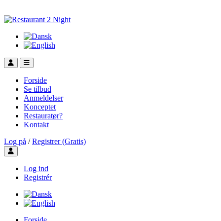
Forside
Se tilbud
Anmeldelser
Konceptet
Restauratør?
Kontakt
Log på
/
Registrer (Gratis)
Toggle user menu
Log ind
Registrér
Forside