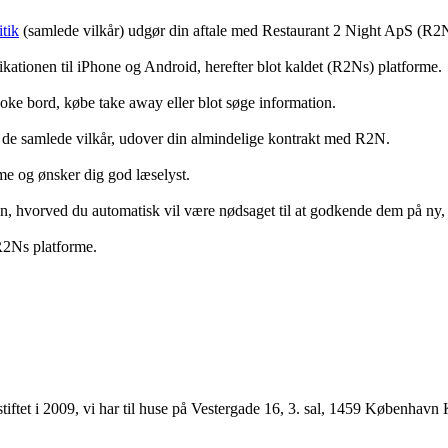
tik
(samlede vilkår) udgør din aftale med Restaurant 2 Night ApS (R2
ationen til iPhone og Android, herefter blot kaldet (R2Ns) platforme.
ooke bord, købe take away eller blot søge information.
 de samlede vilkår, udover din almindelige kontrakt med R2N.
rme og ønsker dig god læselyst.
anden, hvorved du automatisk vil være nødsaget til at godkende dem på ny
 R2Ns platforme.
ftet i 2009, vi har til huse på Vestergade 16, 3. sal, 1459 København 