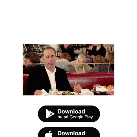
FØR DU SMUTTER
t tilbud næste gang sulten melder sig.