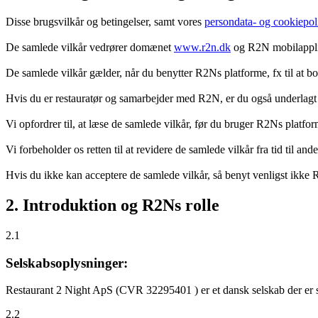
Disse brugsvilkår og betingelser, samt vores
persondata- og cookiepoli
De samlede vilkår vedrører domænet
www.r2n.dk
og R2N mobilapplik
De samlede vilkår gælder, når du benytter R2Ns platforme, fx til at b
Hvis du er restauratør og samarbejder med R2N, er du også underlagt
Vi opfordrer til, at læse de samlede vilkår, før du bruger R2Ns platfo
Vi forbeholder os retten til at revidere de samlede vilkår fra tid til 
Hvis du ikke kan acceptere de samlede vilkår, så benyt venligst ikke
2. Introduktion og R2Ns rolle
2.1
Selskabsoplysninger:
Restaurant 2 Night ApS (CVR 32295401 ) er et dansk selskab der er sti
2.2