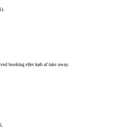
N).
, ved booking eller køb af take away.
K.