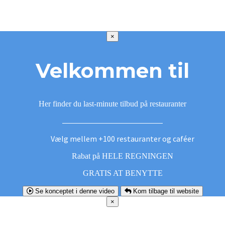
×
Velkommen til
Her finder du last-minute tilbud på restauranter
Vælg mellem +100 restauranter og caféer
Rabat på HELE REGNINGEN
GRATIS AT BENYTTE
Se konceptet i denne video
Kom tilbage til website
×