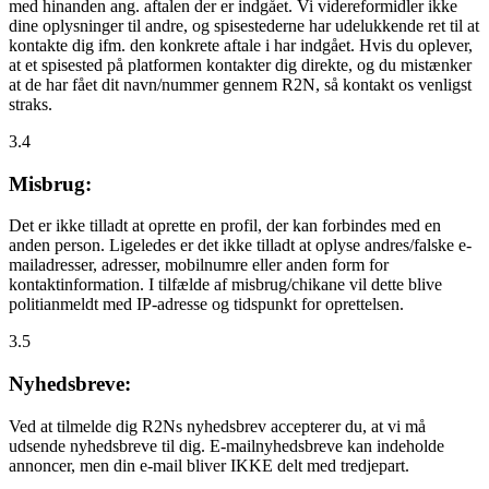
med hinanden ang. aftalen der er indgået. Vi videreformidler ikke
dine oplysninger til andre, og spisestederne har udelukkende ret til at
kontakte dig ifm. den konkrete aftale i har indgået. Hvis du oplever,
at et spisested på platformen kontakter dig direkte, og du mistænker
at de har fået dit navn/nummer gennem R2N, så kontakt os venligst
straks.
3.4
Misbrug:
Det er ikke tilladt at oprette en profil, der kan forbindes med en
anden person. Ligeledes er det ikke tilladt at oplyse andres/falske e-
mailadresser, adresser, mobilnumre eller anden form for
kontaktinformation. I tilfælde af misbrug/chikane vil dette blive
politianmeldt med IP-adresse og tidspunkt for oprettelsen.
3.5
Nyhedsbreve:
Ved at tilmelde dig R2Ns nyhedsbrev accepterer du, at vi må
udsende nyhedsbreve til dig. E-mailnyhedsbreve kan indeholde
annoncer, men din e-mail bliver IKKE delt med tredjepart.