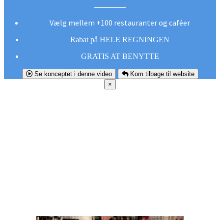
Vælg mellem +100 restauranter og caféer
Rabat på HELE REGNINGEN
GRATIS AT BENYTTE
Se konceptet i denne video
Kom tilbage til website
×
FØR DU
SMUTTER!
Hent vores gratis app og undgå at gå glip af et
godt tilbud næste gang sulten melder sig.