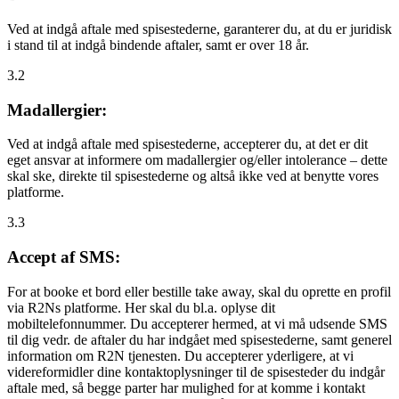
Ved at indgå aftale med spisestederne, garanterer du, at du er juridisk
i stand til at indgå bindende aftaler, samt er over 18 år.
3.2
Madallergier:
Ved at indgå aftale med spisestederne, accepterer du, at det er dit
eget ansvar at informere om madallergier og/eller intolerance – dette
skal ske, direkte til spisestederne og altså ikke ved at benytte vores
platforme.
3.3
Accept af SMS:
For at booke et bord eller bestille take away, skal du oprette en profil
via R2Ns platforme. Her skal du bl.a. oplyse dit
mobiltelefonnummer. Du accepterer hermed, at vi må udsende SMS
til dig vedr. de aftaler du har indgået med spisestederne, samt generel
information om R2N tjenesten. Du accepterer yderligere, at vi
videreformidler dine kontaktoplysninger til de spisesteder du indgår
aftale med, så begge parter har mulighed for at komme i kontakt