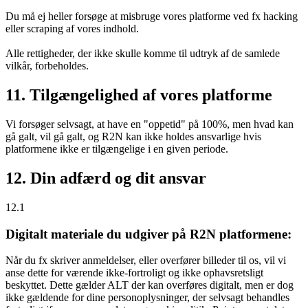
Du må ej heller forsøge at misbruge vores platforme ved fx hacking
eller scraping af vores indhold.
Alle rettigheder, der ikke skulle komme til udtryk af de samlede
vilkår, forbeholdes.
11. Tilgængelighed af vores platforme
Vi forsøger selvsagt, at have en "oppetid" på 100%, men hvad kan
gå galt, vil gå galt, og R2N kan ikke holdes ansvarlige hvis
platformene ikke er tilgængelige i en given periode.
12. Din adfærd og dit ansvar
12.1
Digitalt materiale du udgiver på R2N platformene:
Når du fx skriver anmeldelser, eller overfører billeder til os, vil vi
anse dette for værende ikke-fortroligt og ikke ophavsretsligt
beskyttet. Dette gælder ALT der kan overføres digitalt, men er dog
ikke gældende for dine personoplysninger, der selvsagt behandles