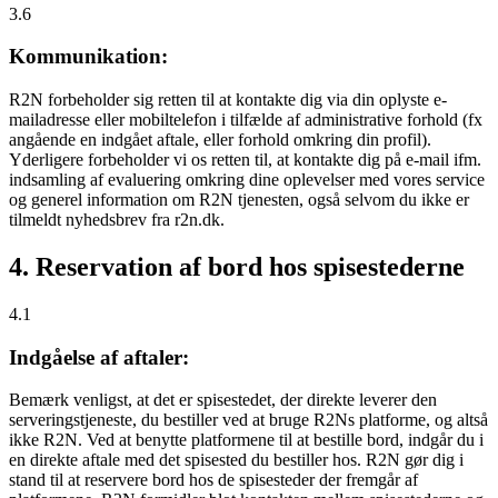
3.6
Kommunikation:
R2N forbeholder sig retten til at kontakte dig via din oplyste e-
mailadresse eller mobiltelefon i tilfælde af administrative forhold (fx
angående en indgået aftale, eller forhold omkring din profil).
Yderligere forbeholder vi os retten til, at kontakte dig på e-mail ifm.
indsamling af evaluering omkring dine oplevelser med vores service
og generel information om R2N tjenesten, også selvom du ikke er
tilmeldt nyhedsbrev fra r2n.dk.
4. Reservation af bord hos spisestederne
4.1
Indgåelse af aftaler:
Bemærk venligst, at det er spisestedet, der direkte leverer den
serveringstjeneste, du bestiller ved at bruge R2Ns platforme, og altså
ikke R2N. Ved at benytte platformene til at bestille bord, indgår du i
en direkte aftale med det spisested du bestiller hos. R2N gør dig i
stand til at reservere bord hos de spisesteder der fremgår af