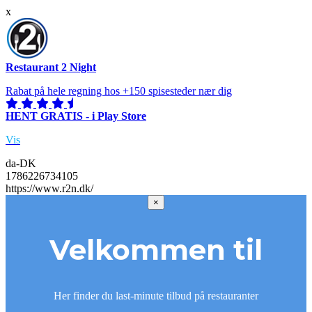
x
Restaurant 2 Night
Rabat på hele regning hos +150 spisesteder nær dig
HENT GRATIS - i Play Store
Vis
da-DK
1786226734105
https://www.r2n.dk/
×
Velkommen til
Her finder du last-minute tilbud på restauranter