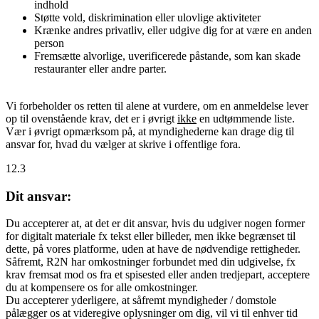
indhold
Støtte vold, diskrimination eller ulovlige aktiviteter
Krænke andres privatliv, eller udgive dig for at være en anden
person
Fremsætte alvorlige, uverificerede påstande, som kan skade
restauranter eller andre parter.
Vi forbeholder os retten til alene at vurdere, om en anmeldelse lever
op til ovenstående krav, det er i øvrigt
ikke
en udtømmende liste.
Vær i øvrigt opmærksom på, at myndighederne kan drage dig til
ansvar for, hvad du vælger at skrive i offentlige fora.
12.3
Dit ansvar:
Du accepterer at, at det er dit ansvar, hvis du udgiver nogen former
for digitalt materiale fx tekst eller billeder, men ikke begrænset til
dette, på vores platforme, uden at have de nødvendige rettigheder.
Såfremt, R2N har omkostninger forbundet med din udgivelse, fx
krav fremsat mod os fra et spisested eller anden tredjepart, acceptere
du at kompensere os for alle omkostninger.
Du accepterer yderligere, at såfremt myndigheder / domstole
pålægger os at videregive oplysninger om dig, vil vi til enhver tid