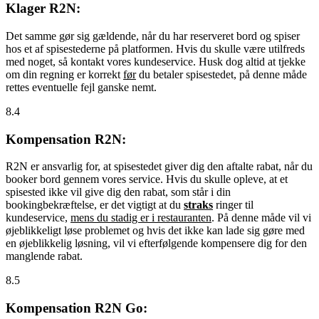
Klager R2N:
Det samme gør sig gældende, når du har reserveret bord og spiser
hos et af spisestederne på platformen. Hvis du skulle være utilfreds
med noget, så kontakt vores kundeservice. Husk dog altid at tjekke
om din regning er korrekt
før
du betaler spisestedet, på denne måde
rettes eventuelle fejl ganske nemt.
8.4
Kompensation R2N:
R2N er ansvarlig for, at spisestedet giver dig den aftalte rabat, når du
booker bord gennem vores service. Hvis du skulle opleve, at et
spisested ikke vil give dig den rabat, som står i din
bookingbekræftelse, er det vigtigt at du
straks
ringer til
kundeservice,
mens du stadig er i restauranten
. På denne måde vil vi
øjeblikkeligt løse problemet og hvis det ikke kan lade sig gøre med
en øjeblikkelig løsning, vil vi efterfølgende kompensere dig for den
manglende rabat.
8.5
Kompensation R2N Go: