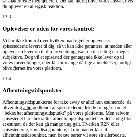
så snak direkte med tjeneren. Det kan aldrig blive vores ansvar, hvis
du oplever en allergisk reaktion.
13.3
Oplevelser er uden for vores kontrol:
Vi har ikke kontrol over hvilken mad og/eller oplevelser
spisestederne leverer til dig, så vi kan ikke garantere, at maden eller
oplevelsen lever op til din forventning, især da disse ting er meget
subjektive. Dog vil et spisested der gentagende ikke lever op til
vores forventninger, eller får for mange dårlige anmeldelser, hurtigt
blive fjernet fra vores platform.
13.4
Afhentningstidspunkter:
Afhentningstidspunkterne for take away er altid kun estimerede, de
bliver dog
altid
godkendt af spisestederne, før de fremgår som et
"bekræftet afhentningstidspunkt" på vores platforme. Men selvom
spisestedet har "bekræftet afhentningstidspunktet" er det stadig blot
et estimat, da der kan gå mange ting galt. Hverken R2N eller
spisestederne, kan altså garantere, at din mad er klar til
afhentningstidspunktet, men begge parter vil gøre sit allerbedste.