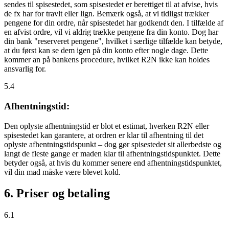
sendes til spisestedet, som spisestedet er berettiget til at afvise, hvis
de fx har for travlt eller lign. Bemærk også, at vi tidligst trækker
pengene for din ordre, når spisestedet har godkendt den. I tilfælde af
en afvist ordre, vil vi aldrig trække pengene fra din konto. Dog har
din bank "reserveret pengene", hvilket i særlige tilfælde kan betyde,
at du først kan se dem igen på din konto efter nogle dage. Dette
kommer an på bankens procedure, hvilket R2N ikke kan holdes
ansvarlig for.
5.4
Afhentningstid:
Den oplyste afhentningstid er blot et estimat, hverken R2N eller
spisestedet kan garantere, at ordren er klar til afhentning til det
oplyste afhentningstidspunkt – dog gør spisestedet sit allerbedste og
langt de fleste gange er maden klar til afhentningstidspunktet. Dette
betyder også, at hvis du kommer senere end afhentningstidspunktet,
vil din mad måske være blevet kold.
6. Priser og betaling
6.1