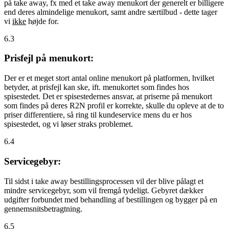
på take away, fx med et take away menukort der generelt er billigere
end deres almindelige menukort, samt andre særtilbud - dette tager
vi
ikke
højde for.
6.3
Prisfejl på menukort:
Der er et meget stort antal online menukort på platformen, hvilket
betyder, at prisfejl kan ske, ift. menukortet som findes hos
spisestedet. Det er spisestedernes ansvar, at priserne på menukort
som findes på deres R2N profil er korrekte, skulle du opleve at de to
priser differentiere, så ring til kundeservice mens du er hos
spisestedet, og vi løser straks problemet.
6.4
Servicegebyr:
Til sidst i take away bestillingsprocessen vil der blive pålagt et
mindre servicegebyr, som vil fremgå tydeligt. Gebyret dækker
udgifter forbundet med behandling af bestillingen og bygger på en
gennemsnitsbetragtning.
6.5