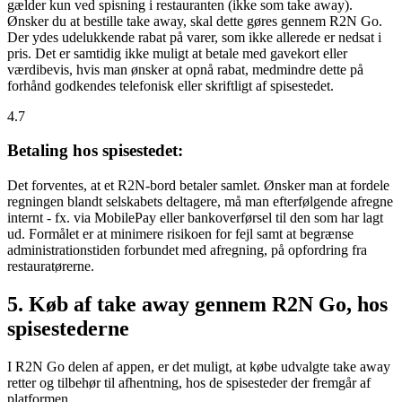
gælder kun ved spisning i restauranten (ikke som take away).
Ønsker du at bestille take away, skal dette gøres gennem R2N Go.
Der ydes udelukkende rabat på varer, som ikke allerede er nedsat i
pris. Det er samtidig ikke muligt at betale med gavekort eller
værdibevis, hvis man ønsker at opnå rabat, medmindre dette på
forhånd godkendes telefonisk eller skriftligt af spisestedet.
4.7
Betaling hos spisestedet:
Det forventes, at et R2N-bord betaler samlet. Ønsker man at fordele
regningen blandt selskabets deltagere, må man efterfølgende afregne
internt - fx. via MobilePay eller bankoverførsel til den som har lagt
ud. Formålet er at minimere risikoen for fejl samt at begrænse
administrationstiden forbundet med afregning, på opfordring fra
restauratørerne.
5. Køb af take away gennem R2N Go, hos
spisestederne
I R2N Go delen af appen, er det muligt, at købe udvalgte take away
retter og tilbehør til afhentning, hos de spisesteder der fremgår af
platformen.