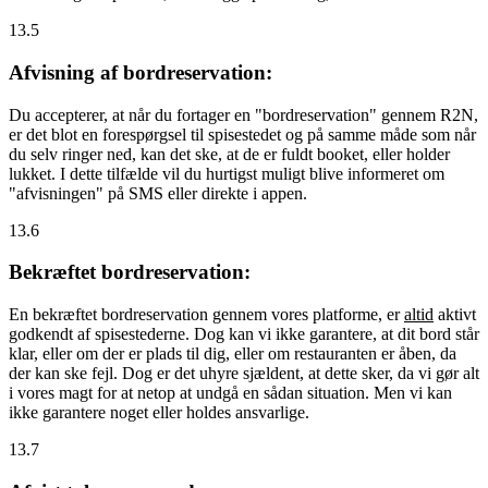
13.5
Afvisning af bordreservation:
Du accepterer, at når du fortager en "bordreservation" gennem R2N,
er det blot en forespørgsel til spisestedet og på samme måde som når
du selv ringer ned, kan det ske, at de er fuldt booket, eller holder
lukket. I dette tilfælde vil du hurtigst muligt blive informeret om
"afvisningen" på SMS eller direkte i appen.
13.6
Bekræftet bordreservation:
En bekræftet bordreservation gennem vores platforme, er
altid
aktivt
godkendt af spisestederne. Dog kan vi ikke garantere, at dit bord står
klar, eller om der er plads til dig, eller om restauranten er åben, da
der kan ske fejl. Dog er det uhyre sjældent, at dette sker, da vi gør alt
i vores magt for at netop at undgå en sådan situation. Men vi kan
ikke garantere noget eller holdes ansvarlige.
13.7