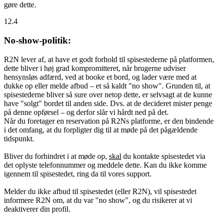
gøre dette.
12.4
No-show-politik:
R2N lever af, at have et godt forhold til spisestederne på platformen,
dette bliver i høj grad kompromitteret, når brugerne udviser
hensynsløs adfærd, ved at booke et bord, og lader være med at
dukke op eller melde afbud – et så kaldt "no show". Grunden til, at
spisestederne bliver så sure over netop dette, er selvsagt at de kunne
have "solgt" bordet til anden side. Dvs. at de decideret mister penge
på denne opførsel – og derfor slår vi hårdt ned på det.
Når du foretager en reservation på R2Ns platforme, er den bindende
i det omfang, at du forpligter dig til at møde på det pågældende
tidspunkt.
Bliver du forhindret i at møde op,
skal
du kontakte spisestedet via
det oplyste telefonnummer og meddele dette. Kan du ikke komme
igennem til spisestedet, ring da til vores support.
Melder du ikke afbud til spisestedet (eller R2N), vil spisestedet
informere R2N om, at du var "no show", og du risikerer at vi
deaktiverer din profil.