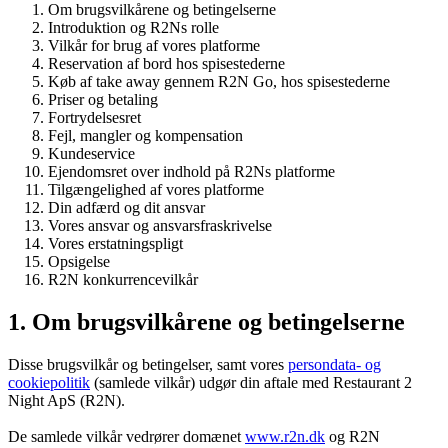
Om brugsvilkårene og betingelserne
Introduktion og R2Ns rolle
Vilkår for brug af vores platforme
Reservation af bord hos spisestederne
Køb af take away gennem R2N Go, hos spisestederne
Priser og betaling
Fortrydelsesret
Fejl, mangler og kompensation
Kundeservice
Ejendomsret over indhold på R2Ns platforme
Tilgængelighed af vores platforme
Din adfærd og dit ansvar
Vores ansvar og ansvarsfraskrivelse
Vores erstatningspligt
Opsigelse
R2N konkurrencevilkår
1. Om brugsvilkårene og betingelserne
Disse brugsvilkår og betingelser, samt vores
persondata- og
cookiepolitik
(samlede vilkår) udgør din aftale med Restaurant 2
Night ApS (R2N).
De samlede vilkår vedrører domænet
www.r2n.dk
og R2N