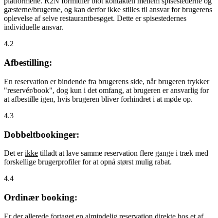
platformene. R2N formidler blot kontakten mellem spisestederne og
gæsterne/brugerne, og kan derfor ikke stilles til ansvar for brugerens
oplevelse af selve restaurantbesøget. Dette er spisestedernes
individuelle ansvar.
4.2
Afbestilling:
En reservation er bindende fra brugerens side, når brugeren trykker
"reservér/book", dog kun i det omfang, at brugeren er ansvarlig for
at afbestille igen, hvis brugeren bliver forhindret i at møde op.
4.3
Dobbeltbookinger:
Det er
ikke
tilladt at lave samme reservation flere gange i træk med
forskellige brugerprofiler for at opnå størst mulig rabat.
4.4
Ordinær booking:
Er der allerede fortaget en almindelig reservation direkte hos et af