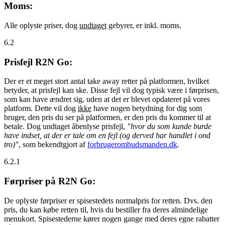
Moms:
Alle oplyste priser, dog
undtaget
gebyrer, er inkl. moms.
6.2
Prisfejl R2N Go:
Der er et meget stort antal take away retter på platformen, hvilket
betyder, at prisfejl kan ske. Disse fejl vil dog typisk være i førprisen,
som kan have ændret sig, uden at det er blevet opdateret på vores
platform. Dette vil dog
ikke
have nogen betydning for dig som
bruger, den pris du ser på platformen, er den pris du kommer til at
betale. Dog undtaget åbenlyse prisfejl,
"hvor du som kunde burde
have indset, at der er tale om en fejl (og derved har handlet i ond
tro)"
, som bekendtgjort af
forbrugerombudsmanden.dk
.
6.2.1
Førpriser på R2N Go:
De oplyste førpriser er spisestedets normalpris for retten. Dvs. den
pris, du kan købe retten til, hvis du bestiller fra deres almindelige
menukort. Spisestederne kører nogen gange med deres egne rabatter