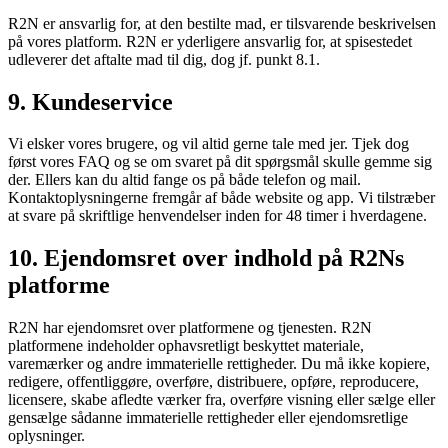
R2N er ansvarlig for, at den bestilte mad, er tilsvarende beskrivelsen
på vores platform. R2N er yderligere ansvarlig for, at spisestedet
udleverer det aftalte mad til dig, dog jf. punkt 8.1.
9. Kundeservice
Vi elsker vores brugere, og vil altid gerne tale med jer. Tjek dog
først vores FAQ og se om svaret på dit spørgsmål skulle gemme sig
der. Ellers kan du altid fange os på både telefon og mail.
Kontaktoplysningerne fremgår af både website og app. Vi tilstræber
at svare på skriftlige henvendelser inden for 48 timer i hverdagene.
10. Ejendomsret over indhold på R2Ns
platforme
R2N har ejendomsret over platformene og tjenesten. R2N
platformene indeholder ophavsretligt beskyttet materiale,
varemærker og andre immaterielle rettigheder. Du må ikke kopiere,
redigere, offentliggøre, overføre, distribuere, opføre, reproducere,
licensere, skabe afledte værker fra, overføre visning eller sælge eller
gensælge sådanne immaterielle rettigheder eller ejendomsretlige
oplysninger.