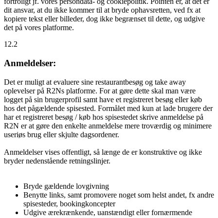
fortroligt jf. vores persondata- og cookiepolitik. Pointen er, at det er
dit ansvar, at du ikke kommer til at bryde ophavsretten, ved fx at
kopiere tekst eller billeder, dog ikke begrænset til dette, og udgive
det på vores platforme.
12.2
Anmeldelser:
Det er muligt at evaluere sine restaurantbesøg og take away
oplevelser på R2Ns platforme. For at gøre dette skal man være
logget på sin brugerprofil samt have et registreret besøg eller køb
hos det pågældende spisested. Formålet med kun at lade brugere der
har et registreret besøg / køb hos spisestedet skrive anmeldelse på
R2N er at gøre den enkelte anmeldelse mere troværdig og minimere
useriøs brug eller skjulte dagsordener.
Anmeldelser vises offentligt, så længe de er konstruktive og ikke
bryder nedenstående retningslinjer.
Bryde gældende lovgivning
Benytte links, samt promovere noget som helst andet, fx andre
spisesteder, bookingkoncepter
Udgive ærekrænkende, uanstændigt eller fornærmende