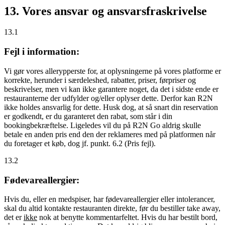
13. Vores ansvar og ansvarsfraskrivelse
13.1
Fejl i information:
Vi gør vores allerypperste for, at oplysningerne på vores platforme er
korrekte, herunder i særdeleshed, rabatter, priser, førpriser og
beskrivelser, men vi kan ikke garantere noget, da det i sidste ende er
restauranterne der udfylder og/eller oplyser dette. Derfor kan R2N
ikke holdes ansvarlig for dette. Husk dog, at så snart din reservation
er godkendt, er du garanteret den rabat, som står i din
bookingbekræftelse. Ligeledes vil du på R2N Go aldrig skulle
betale en anden pris end den der reklameres med på platformen når
du foretager et køb, dog jf. punkt. 6.2 (Pris fejl).
13.2
Fødevareallergier:
Hvis du, eller en medspiser, har fødevareallergier eller intolerancer,
skal du altid kontakte restauranten direkte, før du bestiller take away,
det er
ikke
nok at benytte kommentarfeltet. Hvis du har bestilt bord,