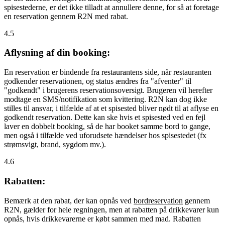
spisestederne, er det ikke tilladt at annullere denne, for så at foretage
en reservation gennem R2N med rabat.
4.5
Aflysning af din booking:
En reservation er bindende fra restaurantens side, når restauranten
godkender reservationen, og status ændres fra "afventer" til
"godkendt" i brugerens reservationsoversigt. Brugeren vil herefter
modtage en SMS/notifikation som kvittering. R2N kan dog ikke
stilles til ansvar, i tilfælde af at et spisested bliver nødt til at aflyse en
godkendt reservation. Dette kan ske hvis et spisested ved en fejl
laver en dobbelt booking, så de har booket samme bord to gange,
men også i tilfælde ved uforudsete hændelser hos spisestedet (fx
strømsvigt, brand, sygdom mv.).
4.6
Rabatten:
Bemærk at den rabat, der kan opnås ved
bordreservation
gennem
R2N, gælder for hele regningen, men at rabatten på drikkevarer kun
opnås, hvis drikkevarerne er købt sammen med mad. Rabatten