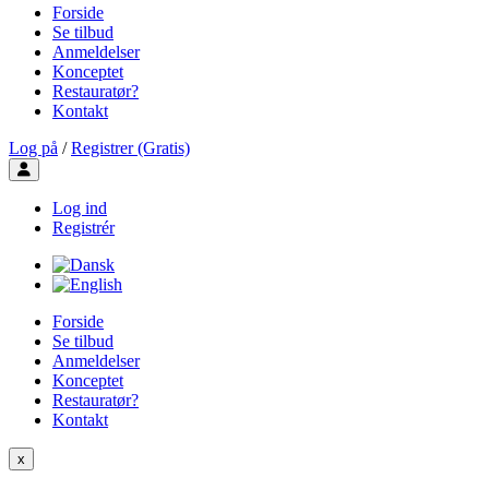
Forside
Se tilbud
Anmeldelser
Konceptet
Restauratør?
Kontakt
Log på
/
Registrer (Gratis)
Toggle user menu
Log ind
Registrér
Forside
Se tilbud
Anmeldelser
Konceptet
Restauratør?
Kontakt
x