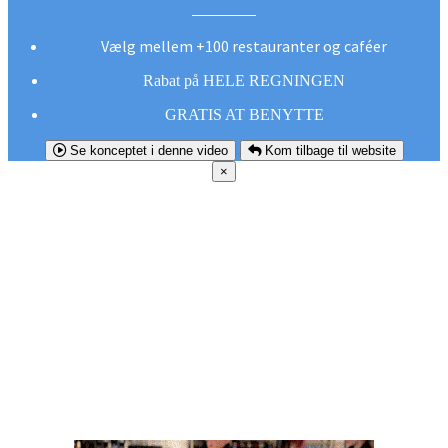
Vælg mellem +100 restauranter og caféer
Rabat på HELE REGNINGEN
GRATIS AT BENYTTE
Se konceptet i denne video
Kom tilbage til website
×
FØR DU
SMUTTER!
Hent vores gratis app og undgå at gå glip af et
godt tilbud næste gang sulten melder sig.