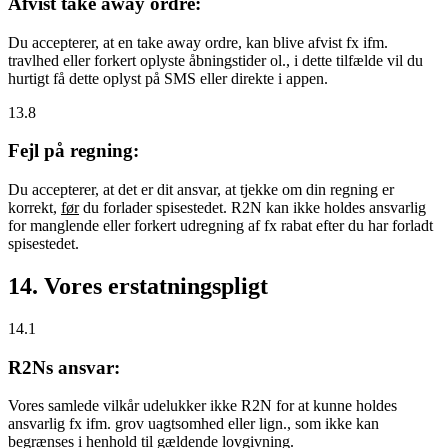
Afvist take away ordre:
Du accepterer, at en take away ordre, kan blive afvist fx ifm.
travlhed eller forkert oplyste åbningstider ol., i dette tilfælde vil du
hurtigt få dette oplyst på SMS eller direkte i appen.
13.8
Fejl på regning:
Du accepterer, at det er dit ansvar, at tjekke om din regning er
korrekt,
før
du forlader spisestedet. R2N kan ikke holdes ansvarlig
for manglende eller forkert udregning af fx rabat efter du har forladt
spisestedet.
14. Vores erstatningspligt
14.1
R2Ns ansvar:
Vores samlede vilkår udelukker ikke R2N for at kunne holdes
ansvarlig fx ifm. grov uagtsomhed eller lign., som ikke kan
begrænses i henhold til gældende lovgivning.