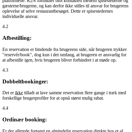
platformene. R2N formidler blot kontakten mellem spisestederne og
gæsterne/brugerne, og kan derfor ikke stilles til ansvar for brugerens
oplevelse af selve restaurantbesøget. Dette er spisestedernes
individuelle ansvar.
4.2
Afbestilling:
En reservation er bindende fra brugerens side, når brugeren trykker
"reservér/book", dog kun i det omfang, at brugeren er ansvarlig for
at afbestille igen, hvis brugeren bliver forhindret i at møde op.
4.3
Dobbeltbookinger:
Det er
ikke
tilladt at lave samme reservation flere gange i træk med
forskellige brugerprofiler for at opnå størst mulig rabat.
4.4
Ordinær booking:
Er der allerede fortaget en almindelig reservation direkte hos et af