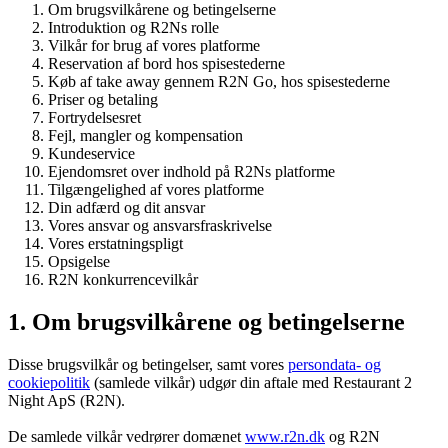
Om brugsvilkårene og betingelserne
Introduktion og R2Ns rolle
Vilkår for brug af vores platforme
Reservation af bord hos spisestederne
Køb af take away gennem R2N Go, hos spisestederne
Priser og betaling
Fortrydelsesret
Fejl, mangler og kompensation
Kundeservice
Ejendomsret over indhold på R2Ns platforme
Tilgængelighed af vores platforme
Din adfærd og dit ansvar
Vores ansvar og ansvarsfraskrivelse
Vores erstatningspligt
Opsigelse
R2N konkurrencevilkår
1. Om brugsvilkårene og betingelserne
Disse brugsvilkår og betingelser, samt vores
persondata- og
cookiepolitik
(samlede vilkår) udgør din aftale med Restaurant 2
Night ApS (R2N).
De samlede vilkår vedrører domænet
www.r2n.dk
og R2N