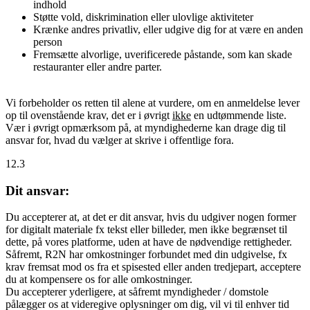
indhold
Støtte vold, diskrimination eller ulovlige aktiviteter
Krænke andres privatliv, eller udgive dig for at være en anden
person
Fremsætte alvorlige, uverificerede påstande, som kan skade
restauranter eller andre parter.
Vi forbeholder os retten til alene at vurdere, om en anmeldelse lever
op til ovenstående krav, det er i øvrigt
ikke
en udtømmende liste.
Vær i øvrigt opmærksom på, at myndighederne kan drage dig til
ansvar for, hvad du vælger at skrive i offentlige fora.
12.3
Dit ansvar:
Du accepterer at, at det er dit ansvar, hvis du udgiver nogen former
for digitalt materiale fx tekst eller billeder, men ikke begrænset til
dette, på vores platforme, uden at have de nødvendige rettigheder.
Såfremt, R2N har omkostninger forbundet med din udgivelse, fx
krav fremsat mod os fra et spisested eller anden tredjepart, acceptere
du at kompensere os for alle omkostninger.
Du accepterer yderligere, at såfremt myndigheder / domstole
pålægger os at videregive oplysninger om dig, vil vi til enhver tid