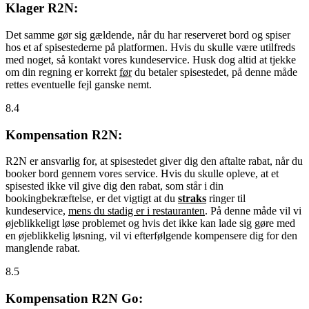
Klager R2N:
Det samme gør sig gældende, når du har reserveret bord og spiser
hos et af spisestederne på platformen. Hvis du skulle være utilfreds
med noget, så kontakt vores kundeservice. Husk dog altid at tjekke
om din regning er korrekt
før
du betaler spisestedet, på denne måde
rettes eventuelle fejl ganske nemt.
8.4
Kompensation R2N:
R2N er ansvarlig for, at spisestedet giver dig den aftalte rabat, når du
booker bord gennem vores service. Hvis du skulle opleve, at et
spisested ikke vil give dig den rabat, som står i din
bookingbekræftelse, er det vigtigt at du
straks
ringer til
kundeservice,
mens du stadig er i restauranten
. På denne måde vil vi
øjeblikkeligt løse problemet og hvis det ikke kan lade sig gøre med
en øjeblikkelig løsning, vil vi efterfølgende kompensere dig for den
manglende rabat.
8.5
Kompensation R2N Go: