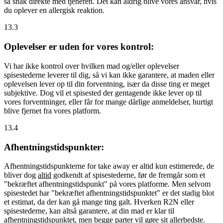
så snak direkte med tjeneren. Det kan aldrig blive vores ansvar, hvis
du oplever en allergisk reaktion.
13.3
Oplevelser er uden for vores kontrol:
Vi har ikke kontrol over hvilken mad og/eller oplevelser
spisestederne leverer til dig, så vi kan ikke garantere, at maden eller
oplevelsen lever op til din forventning, især da disse ting er meget
subjektive. Dog vil et spisested der gentagende ikke lever op til
vores forventninger, eller får for mange dårlige anmeldelser, hurtigt
blive fjernet fra vores platform.
13.4
Afhentningstidspunkter:
Afhentningstidspunkterne for take away er altid kun estimerede, de
bliver dog
altid
godkendt af spisestederne, før de fremgår som et
"bekræftet afhentningstidspunkt" på vores platforme. Men selvom
spisestedet har "bekræftet afhentningstidspunktet" er det stadig blot
et estimat, da der kan gå mange ting galt. Hverken R2N eller
spisestederne, kan altså garantere, at din mad er klar til
afhentningstidspunktet, men begge parter vil gøre sit allerbedste.