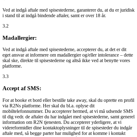
Ved at indgå aftale med spisestederne, garanterer du, at du er juridisk
i stand til at indgå bindende aftaler, samt er over 18 år.
3.2
Madallergier:
Ved at indgå aftale med spisestederne, accepterer du, at det er dit
eget ansvar at informere om madallergier og/eller intolerance – dette
skal ske, direkte til spisestederne og altså ikke ved at benytte vores
platforme.
3.3
Accept af SMS:
For at booke et bord eller bestille take away, skal du oprette en profil
via R2Ns platforme. Her skal du bl.a. oplyse dit
mobiltelefonnummer. Du accepterer hermed, at vi må udsende SMS
til dig vedr. de aftaler du har indgået med spisestederne, samt generel
information om R2N tjenesten. Du accepterer yderligere, at vi
videreformidler dine kontaktoplysninger til de spisesteder du indgår
aftale med, så begge parter har mulighed for at komme i kontakt