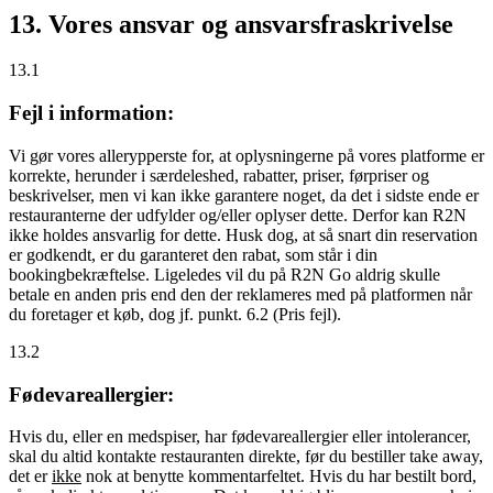
13. Vores ansvar og ansvarsfraskrivelse
13.1
Fejl i information:
Vi gør vores allerypperste for, at oplysningerne på vores platforme er
korrekte, herunder i særdeleshed, rabatter, priser, førpriser og
beskrivelser, men vi kan ikke garantere noget, da det i sidste ende er
restauranterne der udfylder og/eller oplyser dette. Derfor kan R2N
ikke holdes ansvarlig for dette. Husk dog, at så snart din reservation
er godkendt, er du garanteret den rabat, som står i din
bookingbekræftelse. Ligeledes vil du på R2N Go aldrig skulle
betale en anden pris end den der reklameres med på platformen når
du foretager et køb, dog jf. punkt. 6.2 (Pris fejl).
13.2
Fødevareallergier:
Hvis du, eller en medspiser, har fødevareallergier eller intolerancer,
skal du altid kontakte restauranten direkte, før du bestiller take away,
det er
ikke
nok at benytte kommentarfeltet. Hvis du har bestilt bord,