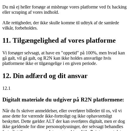
Du må ej heller forsøge at misbruge vores platforme ved fx hacking
eller scraping af vores indhold.
Alle rettigheder, der ikke skulle komme til udtryk af de samlede
vilkår, forbeholdes.
11. Tilgængelighed af vores platforme
Vi forsøger selvsagt, at have en "oppetid" på 100%, men hvad kan
gå galt, vil gå galt, og R2N kan ikke holdes ansvarlige hvis
platformene ikke er tilgængelige i en given periode.
12. Din adfærd og dit ansvar
12.1
Digitalt materiale du udgiver på R2N platformene:
Når du fx skriver anmeldelser, eller overfører billeder til os, vil vi
anse dette for værende ikke-fortroligt og ikke ophavsretsligt
beskyttet. Dette gælder ALT der kan overføres digitalt, men er dog
ikke gældende for dine personoplysninger, der selvsagt behandles