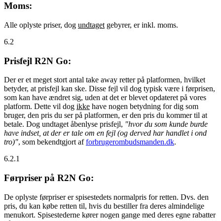
Moms:
Alle oplyste priser, dog
undtaget
gebyrer, er inkl. moms.
6.2
Prisfejl R2N Go:
Der er et meget stort antal take away retter på platformen, hvilket
betyder, at prisfejl kan ske. Disse fejl vil dog typisk være i førprisen,
som kan have ændret sig, uden at det er blevet opdateret på vores
platform. Dette vil dog
ikke
have nogen betydning for dig som
bruger, den pris du ser på platformen, er den pris du kommer til at
betale. Dog undtaget åbenlyse prisfejl,
"hvor du som kunde burde
have indset, at der er tale om en fejl (og derved har handlet i ond
tro)"
, som bekendtgjort af
forbrugerombudsmanden.dk
.
6.2.1
Førpriser på R2N Go:
De oplyste førpriser er spisestedets normalpris for retten. Dvs. den
pris, du kan købe retten til, hvis du bestiller fra deres almindelige
menukort. Spisestederne kører nogen gange med deres egne rabatter