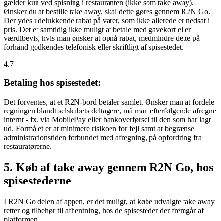
gælder kun ved spisning i restauranten (ikke som take away).
Ønsker du at bestille take away, skal dette gøres gennem R2N Go.
Der ydes udelukkende rabat på varer, som ikke allerede er nedsat i
pris. Det er samtidig ikke muligt at betale med gavekort eller
værdibevis, hvis man ønsker at opnå rabat, medmindre dette på
forhånd godkendes telefonisk eller skriftligt af spisestedet.
4.7
Betaling hos spisestedet:
Det forventes, at et R2N-bord betaler samlet. Ønsker man at fordele
regningen blandt selskabets deltagere, må man efterfølgende afregne
internt - fx. via MobilePay eller bankoverførsel til den som har lagt
ud. Formålet er at minimere risikoen for fejl samt at begrænse
administrationstiden forbundet med afregning, på opfordring fra
restauratørerne.
5. Køb af take away gennem R2N Go, hos
spisestederne
I R2N Go delen af appen, er det muligt, at købe udvalgte take away
retter og tilbehør til afhentning, hos de spisesteder der fremgår af
platformen.