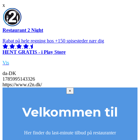
x
Restaurant 2 Night
Rabat på hele regning hos +150 spisesteder nær dig
HENT GRATIS - i Play Store
Vis
da-DK
1785995143326
https://www.r2n.dk/
×
Velkommen til
Her finder du last-minute tilbud på restauranter