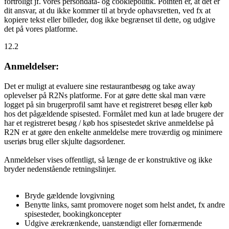
fortroligt jf. vores persondata- og cookiepolitik. Pointen er, at det er
dit ansvar, at du ikke kommer til at bryde ophavsretten, ved fx at
kopiere tekst eller billeder, dog ikke begrænset til dette, og udgive
det på vores platforme.
12.2
Anmeldelser:
Det er muligt at evaluere sine restaurantbesøg og take away
oplevelser på R2Ns platforme. For at gøre dette skal man være
logget på sin brugerprofil samt have et registreret besøg eller køb
hos det pågældende spisested. Formålet med kun at lade brugere der
har et registreret besøg / køb hos spisestedet skrive anmeldelse på
R2N er at gøre den enkelte anmeldelse mere troværdig og minimere
useriøs brug eller skjulte dagsordener.
Anmeldelser vises offentligt, så længe de er konstruktive og ikke
bryder nedenstående retningslinjer.
Bryde gældende lovgivning
Benytte links, samt promovere noget som helst andet, fx andre
spisesteder, bookingkoncepter
Udgive ærekrænkende, uanstændigt eller fornærmende