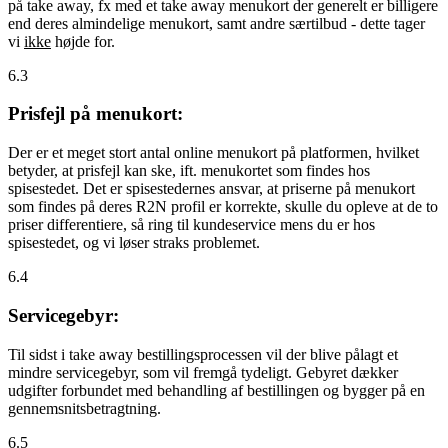
på take away, fx med et take away menukort der generelt er billigere
end deres almindelige menukort, samt andre særtilbud - dette tager
vi
ikke
højde for.
6.3
Prisfejl på menukort:
Der er et meget stort antal online menukort på platformen, hvilket
betyder, at prisfejl kan ske, ift. menukortet som findes hos
spisestedet. Det er spisestedernes ansvar, at priserne på menukort
som findes på deres R2N profil er korrekte, skulle du opleve at de to
priser differentiere, så ring til kundeservice mens du er hos
spisestedet, og vi løser straks problemet.
6.4
Servicegebyr:
Til sidst i take away bestillingsprocessen vil der blive pålagt et
mindre servicegebyr, som vil fremgå tydeligt. Gebyret dækker
udgifter forbundet med behandling af bestillingen og bygger på en
gennemsnitsbetragtning.
6.5