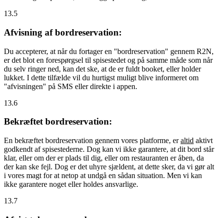
13.5
Afvisning af bordreservation:
Du accepterer, at når du fortager en "bordreservation" gennem R2N,
er det blot en forespørgsel til spisestedet og på samme måde som når
du selv ringer ned, kan det ske, at de er fuldt booket, eller holder
lukket. I dette tilfælde vil du hurtigst muligt blive informeret om
"afvisningen" på SMS eller direkte i appen.
13.6
Bekræftet bordreservation:
En bekræftet bordreservation gennem vores platforme, er
altid
aktivt
godkendt af spisestederne. Dog kan vi ikke garantere, at dit bord står
klar, eller om der er plads til dig, eller om restauranten er åben, da
der kan ske fejl. Dog er det uhyre sjældent, at dette sker, da vi gør alt
i vores magt for at netop at undgå en sådan situation. Men vi kan
ikke garantere noget eller holdes ansvarlige.
13.7