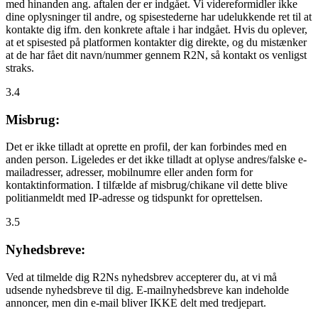
med hinanden ang. aftalen der er indgået. Vi videreformidler ikke
dine oplysninger til andre, og spisestederne har udelukkende ret til at
kontakte dig ifm. den konkrete aftale i har indgået. Hvis du oplever,
at et spisested på platformen kontakter dig direkte, og du mistænker
at de har fået dit navn/nummer gennem R2N, så kontakt os venligst
straks.
3.4
Misbrug:
Det er ikke tilladt at oprette en profil, der kan forbindes med en
anden person. Ligeledes er det ikke tilladt at oplyse andres/falske e-
mailadresser, adresser, mobilnumre eller anden form for
kontaktinformation. I tilfælde af misbrug/chikane vil dette blive
politianmeldt med IP-adresse og tidspunkt for oprettelsen.
3.5
Nyhedsbreve:
Ved at tilmelde dig R2Ns nyhedsbrev accepterer du, at vi må
udsende nyhedsbreve til dig. E-mailnyhedsbreve kan indeholde
annoncer, men din e-mail bliver IKKE delt med tredjepart.