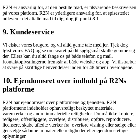
R2N er ansvarlig for, at den bestilte mad, er tilsvarende beskrivelsen
på vores platform. R2N er yderligere ansvarlig for, at spisestedet
udleverer det aftalte mad til dig, dog jf. punkt 8.1.
9. Kundeservice
Vi elsker vores brugere, og vil altid gerne tale med jer. Tjek dog
først vores FAQ og se om svaret på dit spørgsmål skulle gemme sig
der. Ellers kan du altid fange os på både telefon og mail.
Kontaktoplysningerne fremgår af både website og app. Vi tilstræber
at svare på skriftlige henvendelser inden for 48 timer i hverdagene.
10. Ejendomsret over indhold på R2Ns
platforme
R2N har ejendomsret over platformene og tjenesten. R2N
platformene indeholder ophavsretligt beskyttet materiale,
varemærker og andre immaterielle rettigheder. Du må ikke kopiere,
redigere, offentliggøre, overføre, distribuere, opføre, reproducere,
licensere, skabe afledte værker fra, overføre visning eller sælge eller
gensælge sådanne immaterielle rettigheder eller ejendomsretlige
oplysninger.