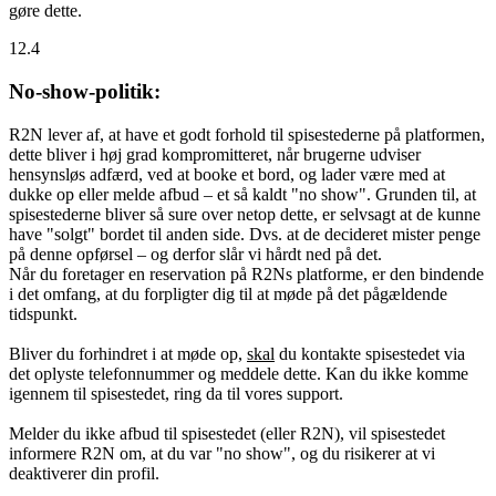
gøre dette.
12.4
No-show-politik:
R2N lever af, at have et godt forhold til spisestederne på platformen,
dette bliver i høj grad kompromitteret, når brugerne udviser
hensynsløs adfærd, ved at booke et bord, og lader være med at
dukke op eller melde afbud – et så kaldt "no show". Grunden til, at
spisestederne bliver så sure over netop dette, er selvsagt at de kunne
have "solgt" bordet til anden side. Dvs. at de decideret mister penge
på denne opførsel – og derfor slår vi hårdt ned på det.
Når du foretager en reservation på R2Ns platforme, er den bindende
i det omfang, at du forpligter dig til at møde på det pågældende
tidspunkt.
Bliver du forhindret i at møde op,
skal
du kontakte spisestedet via
det oplyste telefonnummer og meddele dette. Kan du ikke komme
igennem til spisestedet, ring da til vores support.
Melder du ikke afbud til spisestedet (eller R2N), vil spisestedet
informere R2N om, at du var "no show", og du risikerer at vi
deaktiverer din profil.