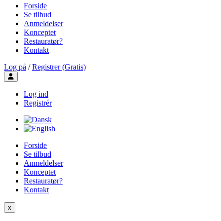
Forside
Se tilbud
Anmeldelser
Konceptet
Restauratør?
Kontakt
Log på
/
Registrer (Gratis)
Toggle user menu
Log ind
Registrér
Forside
Se tilbud
Anmeldelser
Konceptet
Restauratør?
Kontakt
x