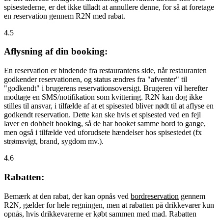
spisestederne, er det ikke tilladt at annullere denne, for så at foretage
en reservation gennem R2N med rabat.
4.5
Aflysning af din booking:
En reservation er bindende fra restaurantens side, når restauranten
godkender reservationen, og status ændres fra "afventer" til
"godkendt" i brugerens reservationsoversigt. Brugeren vil herefter
modtage en SMS/notifikation som kvittering. R2N kan dog ikke
stilles til ansvar, i tilfælde af at et spisested bliver nødt til at aflyse en
godkendt reservation. Dette kan ske hvis et spisested ved en fejl
laver en dobbelt booking, så de har booket samme bord to gange,
men også i tilfælde ved uforudsete hændelser hos spisestedet (fx
strømsvigt, brand, sygdom mv.).
4.6
Rabatten:
Bemærk at den rabat, der kan opnås ved
bordreservation
gennem
R2N, gælder for hele regningen, men at rabatten på drikkevarer kun
opnås, hvis drikkevarerne er købt sammen med mad. Rabatten