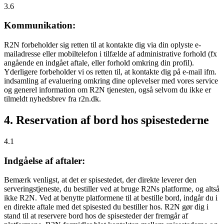
3.6
Kommunikation:
R2N forbeholder sig retten til at kontakte dig via din oplyste e-
mailadresse eller mobiltelefon i tilfælde af administrative forhold (fx
angående en indgået aftale, eller forhold omkring din profil).
Yderligere forbeholder vi os retten til, at kontakte dig på e-mail ifm.
indsamling af evaluering omkring dine oplevelser med vores service
og generel information om R2N tjenesten, også selvom du ikke er
tilmeldt nyhedsbrev fra r2n.dk.
4. Reservation af bord hos spisestederne
4.1
Indgåelse af aftaler:
Bemærk venligst, at det er spisestedet, der direkte leverer den
serveringstjeneste, du bestiller ved at bruge R2Ns platforme, og altså
ikke R2N. Ved at benytte platformene til at bestille bord, indgår du i
en direkte aftale med det spisested du bestiller hos. R2N gør dig i
stand til at reservere bord hos de spisesteder der fremgår af