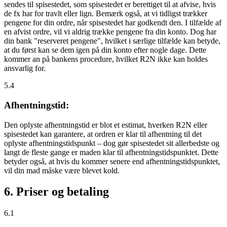
sendes til spisestedet, som spisestedet er berettiget til at afvise, hvis
de fx har for travlt eller lign. Bemærk også, at vi tidligst trækker
pengene for din ordre, når spisestedet har godkendt den. I tilfælde af
en afvist ordre, vil vi aldrig trække pengene fra din konto. Dog har
din bank "reserveret pengene", hvilket i særlige tilfælde kan betyde,
at du først kan se dem igen på din konto efter nogle dage. Dette
kommer an på bankens procedure, hvilket R2N ikke kan holdes
ansvarlig for.
5.4
Afhentningstid:
Den oplyste afhentningstid er blot et estimat, hverken R2N eller
spisestedet kan garantere, at ordren er klar til afhentning til det
oplyste afhentningstidspunkt – dog gør spisestedet sit allerbedste og
langt de fleste gange er maden klar til afhentningstidspunktet. Dette
betyder også, at hvis du kommer senere end afhentningstidspunktet,
vil din mad måske være blevet kold.
6. Priser og betaling
6.1