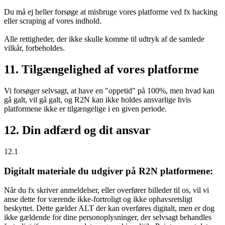
Du må ej heller forsøge at misbruge vores platforme ved fx hacking
eller scraping af vores indhold.
Alle rettigheder, der ikke skulle komme til udtryk af de samlede
vilkår, forbeholdes.
11. Tilgængelighed af vores platforme
Vi forsøger selvsagt, at have en "oppetid" på 100%, men hvad kan
gå galt, vil gå galt, og R2N kan ikke holdes ansvarlige hvis
platformene ikke er tilgængelige i en given periode.
12. Din adfærd og dit ansvar
12.1
Digitalt materiale du udgiver på R2N platformene:
Når du fx skriver anmeldelser, eller overfører billeder til os, vil vi
anse dette for værende ikke-fortroligt og ikke ophavsretsligt
beskyttet. Dette gælder ALT der kan overføres digitalt, men er dog
ikke gældende for dine personoplysninger, der selvsagt behandles