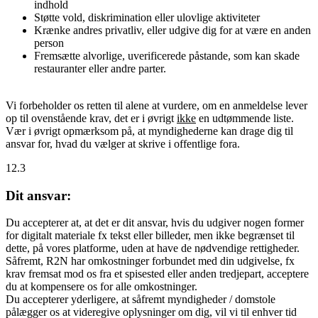
indhold
Støtte vold, diskrimination eller ulovlige aktiviteter
Krænke andres privatliv, eller udgive dig for at være en anden
person
Fremsætte alvorlige, uverificerede påstande, som kan skade
restauranter eller andre parter.
Vi forbeholder os retten til alene at vurdere, om en anmeldelse lever
op til ovenstående krav, det er i øvrigt
ikke
en udtømmende liste.
Vær i øvrigt opmærksom på, at myndighederne kan drage dig til
ansvar for, hvad du vælger at skrive i offentlige fora.
12.3
Dit ansvar:
Du accepterer at, at det er dit ansvar, hvis du udgiver nogen former
for digitalt materiale fx tekst eller billeder, men ikke begrænset til
dette, på vores platforme, uden at have de nødvendige rettigheder.
Såfremt, R2N har omkostninger forbundet med din udgivelse, fx
krav fremsat mod os fra et spisested eller anden tredjepart, acceptere
du at kompensere os for alle omkostninger.
Du accepterer yderligere, at såfremt myndigheder / domstole
pålægger os at videregive oplysninger om dig, vil vi til enhver tid