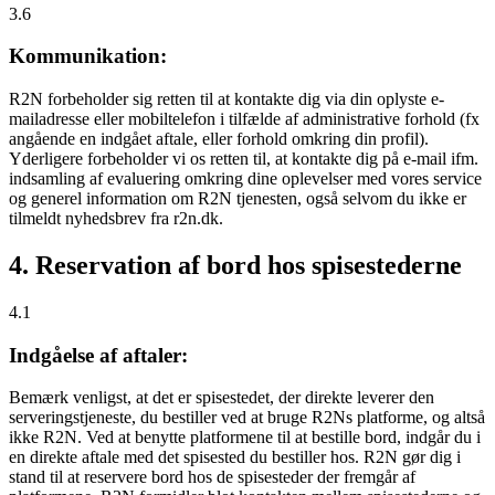
3.6
Kommunikation:
R2N forbeholder sig retten til at kontakte dig via din oplyste e-
mailadresse eller mobiltelefon i tilfælde af administrative forhold (fx
angående en indgået aftale, eller forhold omkring din profil).
Yderligere forbeholder vi os retten til, at kontakte dig på e-mail ifm.
indsamling af evaluering omkring dine oplevelser med vores service
og generel information om R2N tjenesten, også selvom du ikke er
tilmeldt nyhedsbrev fra r2n.dk.
4. Reservation af bord hos spisestederne
4.1
Indgåelse af aftaler:
Bemærk venligst, at det er spisestedet, der direkte leverer den
serveringstjeneste, du bestiller ved at bruge R2Ns platforme, og altså
ikke R2N. Ved at benytte platformene til at bestille bord, indgår du i
en direkte aftale med det spisested du bestiller hos. R2N gør dig i
stand til at reservere bord hos de spisesteder der fremgår af