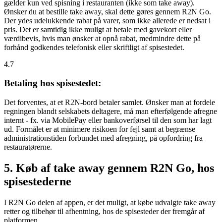
gælder kun ved spisning i restauranten (ikke som take away).
Ønsker du at bestille take away, skal dette gøres gennem R2N Go.
Der ydes udelukkende rabat på varer, som ikke allerede er nedsat i
pris. Det er samtidig ikke muligt at betale med gavekort eller
værdibevis, hvis man ønsker at opnå rabat, medmindre dette på
forhånd godkendes telefonisk eller skriftligt af spisestedet.
4.7
Betaling hos spisestedet:
Det forventes, at et R2N-bord betaler samlet. Ønsker man at fordele
regningen blandt selskabets deltagere, må man efterfølgende afregne
internt - fx. via MobilePay eller bankoverførsel til den som har lagt
ud. Formålet er at minimere risikoen for fejl samt at begrænse
administrationstiden forbundet med afregning, på opfordring fra
restauratørerne.
5. Køb af take away gennem R2N Go, hos
spisestederne
I R2N Go delen af appen, er det muligt, at købe udvalgte take away
retter og tilbehør til afhentning, hos de spisesteder der fremgår af
platformen.