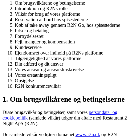
Om brugsvilkårene og betingelserne
Introduktion og R2Ns rolle
Vilkår for brug af vores platforme
Reservation af bord hos spisestederne
Køb af take away gennem R2N Go, hos spisestederne
Priser og betaling
Fortrydelsesret
Fejl, mangler og kompensation
Kundeservice
Ejendomsret over indhold på R2Ns platforme
Tilgængelighed af vores platforme
Din adfærd og dit ansvar
Vores ansvar og ansvarsfraskrivelse
Vores erstatningspligt
Opsigelse
R2N konkurrencevilkår
1. Om brugsvilkårene og betingelserne
Disse brugsvilkår og betingelser, samt vores
persondata- og
cookiepolitik
(samlede vilkår) udgør din aftale med Restaurant 2
Night ApS (R2N).
De samlede vilkår vedrører domænet
www.r2n.dk
og R2N