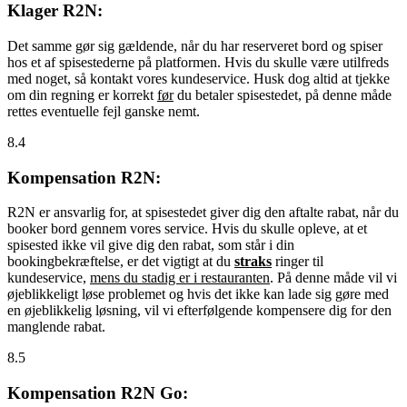
Klager R2N:
Det samme gør sig gældende, når du har reserveret bord og spiser
hos et af spisestederne på platformen. Hvis du skulle være utilfreds
med noget, så kontakt vores kundeservice. Husk dog altid at tjekke
om din regning er korrekt
før
du betaler spisestedet, på denne måde
rettes eventuelle fejl ganske nemt.
8.4
Kompensation R2N:
R2N er ansvarlig for, at spisestedet giver dig den aftalte rabat, når du
booker bord gennem vores service. Hvis du skulle opleve, at et
spisested ikke vil give dig den rabat, som står i din
bookingbekræftelse, er det vigtigt at du
straks
ringer til
kundeservice,
mens du stadig er i restauranten
. På denne måde vil vi
øjeblikkeligt løse problemet og hvis det ikke kan lade sig gøre med
en øjeblikkelig løsning, vil vi efterfølgende kompensere dig for den
manglende rabat.
8.5
Kompensation R2N Go: