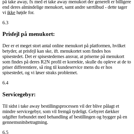
på take away, fx med et take away menukort der generelt er billigere
end deres almindelige menukort, samt andre særtilbud - dette tager
vi
ikke
højde for.
6.3
Prisfejl på menukort:
Der er et meget stort antal online menukort på platformen, hvilket
betyder, at prisfejl kan ske, ift. menukortet som findes hos
spisestedet. Det er spisestedernes ansvar, at priserne på menukort
som findes på deres R2N profil er korrekte, skulle du opleve at de to
priser differentiere, så ring til kundeservice mens du er hos
spisestedet, og vi løser straks problemet.
6.4
Servicegebyr:
Til sidst i take away bestillingsprocessen vil der blive pålagt et
mindre servicegebyr, som vil fremgå tydeligt. Gebyret dækker
udgifter forbundet med behandling af bestillingen og bygger på en
gennemsnitsbetragtning.
6.5