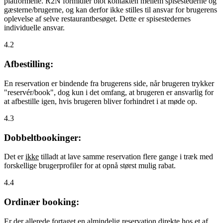
platformene. R2N formidler blot kontakten mellem spisestederne og
gæsterne/brugerne, og kan derfor ikke stilles til ansvar for brugerens
oplevelse af selve restaurantbesøget. Dette er spisestedernes
individuelle ansvar.
4.2
Afbestilling:
En reservation er bindende fra brugerens side, når brugeren trykker
"reservér/book", dog kun i det omfang, at brugeren er ansvarlig for
at afbestille igen, hvis brugeren bliver forhindret i at møde op.
4.3
Dobbeltbookinger:
Det er
ikke
tilladt at lave samme reservation flere gange i træk med
forskellige brugerprofiler for at opnå størst mulig rabat.
4.4
Ordinær booking:
Er der allerede fortaget en almindelig reservation direkte hos et af