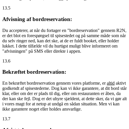
13.5
Afvisning af bordreservation:
Du accepterer, at når du fortager en "bordreservation" gennem R2N,
er det blot en forespørgsel til spisestedet og på samme måde som når
du selv ringer ned, kan det ske, at de er fuldt booket, eller holder
lukket. I dette tilfælde vil du hurtigst muligt blive informeret om
"afvisningen" på SMS eller direkte i appen.
13.6
Bekræftet bordreservation:
En bekræftet bordreservation gennem vores platforme, er
altid
aktivt
godkendt af spisestederne. Dog kan vi ikke garantere, at dit bord står
klar, eller om der er plads til dig, eller om restauranten er åben, da
der kan ske fejl. Dog er det uhyre sjældent, at dette sker, da vi gør alt
i vores magt for at netop at undgå en sådan situation. Men vi kan
ikke garantere noget eller holdes ansvarlige.
13.7