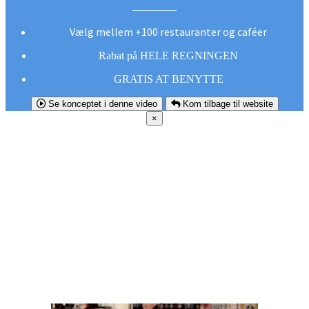
Vælg mellem +100 restauranter og caféer
Rabat på HELE REGNINGEN
GRATIS AT BENYTTE
Se konceptet i denne video
Kom tilbage til website
×
FØR DU
SMUTTER!
Hent vores gratis app og undgå at gå glip af et
godt tilbud næste gang sulten melder sig.