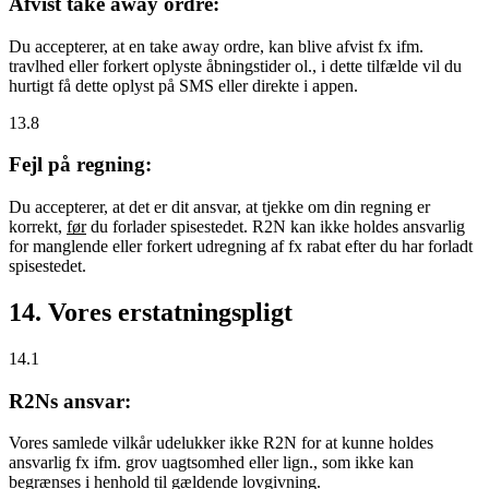
Afvist take away ordre:
Du accepterer, at en take away ordre, kan blive afvist fx ifm.
travlhed eller forkert oplyste åbningstider ol., i dette tilfælde vil du
hurtigt få dette oplyst på SMS eller direkte i appen.
13.8
Fejl på regning:
Du accepterer, at det er dit ansvar, at tjekke om din regning er
korrekt,
før
du forlader spisestedet. R2N kan ikke holdes ansvarlig
for manglende eller forkert udregning af fx rabat efter du har forladt
spisestedet.
14. Vores erstatningspligt
14.1
R2Ns ansvar:
Vores samlede vilkår udelukker ikke R2N for at kunne holdes
ansvarlig fx ifm. grov uagtsomhed eller lign., som ikke kan
begrænses i henhold til gældende lovgivning.