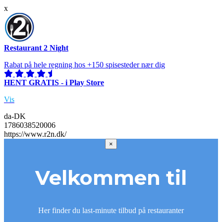
x
Restaurant 2 Night
Rabat på hele regning hos +150 spisesteder nær dig
HENT GRATIS - i Play Store
Vis
da-DK
1786038520006
https://www.r2n.dk/
×
Velkommen til
Her finder du last-minute tilbud på restauranter