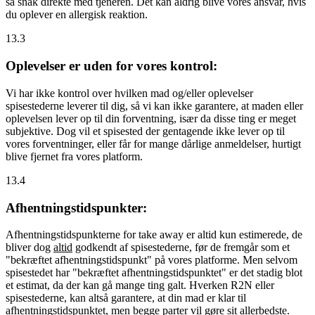
så snak direkte med tjeneren. Det kan aldrig blive vores ansvar, hvis
du oplever en allergisk reaktion.
13.3
Oplevelser er uden for vores kontrol:
Vi har ikke kontrol over hvilken mad og/eller oplevelser
spisestederne leverer til dig, så vi kan ikke garantere, at maden eller
oplevelsen lever op til din forventning, især da disse ting er meget
subjektive. Dog vil et spisested der gentagende ikke lever op til
vores forventninger, eller får for mange dårlige anmeldelser, hurtigt
blive fjernet fra vores platform.
13.4
Afhentningstidspunkter:
Afhentningstidspunkterne for take away er altid kun estimerede, de
bliver dog
altid
godkendt af spisestederne, før de fremgår som et
"bekræftet afhentningstidspunkt" på vores platforme. Men selvom
spisestedet har "bekræftet afhentningstidspunktet" er det stadig blot
et estimat, da der kan gå mange ting galt. Hverken R2N eller
spisestederne, kan altså garantere, at din mad er klar til
afhentningstidspunktet, men begge parter vil gøre sit allerbedste.