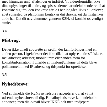
med hinanden ang. aftalen der er indgået. Vi videreformidler ikke
dine oplysninger til andre, og spisestederne har udelukkende ret til at
kontakte dig ifm. den konkrete aftale i har indgået. Hvis du oplever,
at et spisested på platformen kontakter dig direkte, og du mistænker
at de har fået dit navn/nummer gennem R2N, så kontakt os venligst
straks.
3.4
Misbrug:
Det er ikke tilladt at oprette en profil, der kan forbindes med en
anden person. Ligeledes er det ikke tilladt at oplyse andres/falske e-
mailadresser, adresser, mobilnumre eller anden form for
kontaktinformation. I tilfælde af misbrug/chikane vil dette blive
politianmeldt med IP-adresse og tidspunkt for oprettelsen.
3.5
Nyhedsbreve:
Ved at tilmelde dig R2Ns nyhedsbrev accepterer du, at vi må
udsende nyhedsbreve til dig. E-mailnyhedsbreve kan indeholde
annoncer, men din e-mail bliver IKKE delt med tredjepart.