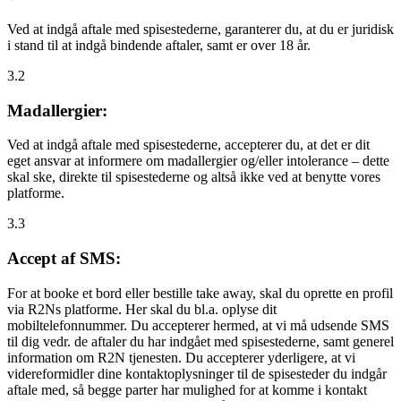
Ved at indgå aftale med spisestederne, garanterer du, at du er juridisk
i stand til at indgå bindende aftaler, samt er over 18 år.
3.2
Madallergier:
Ved at indgå aftale med spisestederne, accepterer du, at det er dit
eget ansvar at informere om madallergier og/eller intolerance – dette
skal ske, direkte til spisestederne og altså ikke ved at benytte vores
platforme.
3.3
Accept af SMS:
For at booke et bord eller bestille take away, skal du oprette en profil
via R2Ns platforme. Her skal du bl.a. oplyse dit
mobiltelefonnummer. Du accepterer hermed, at vi må udsende SMS
til dig vedr. de aftaler du har indgået med spisestederne, samt generel
information om R2N tjenesten. Du accepterer yderligere, at vi
videreformidler dine kontaktoplysninger til de spisesteder du indgår
aftale med, så begge parter har mulighed for at komme i kontakt