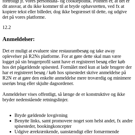
fortroligt jf. vores persondata- og cookiepolitik. Pointen er, at det er
dit ansvar, at du ikke kommer til at bryde ophavsretten, ved fx at
kopiere tekst eller billeder, dog ikke begrænset til dette, og udgive
det på vores platforme.
12.2
Anmeldelser:
Det er muligt at evaluere sine restaurantbesøg og take away
oplevelser på R2Ns platforme. For at gøre dette skal man være
logget på sin brugerprofil samt have et registreret besøg eller køb
hos det pågældende spisested. Formålet med kun at lade brugere der
har et registreret besøg / køb hos spisestedet skrive anmeldelse på
R2N er at gøre den enkelte anmeldelse mere troværdig og minimere
useriøs brug eller skjulte dagsordener.
Anmeldelser vises offentligt, så længe de er konstruktive og ikke
bryder nedenstående retningslinjer.
Bryde gældende lovgivning
Benytte links, samt promovere noget som helst andet, fx andre
spisesteder, bookingkoncepter
Udgive ærekrænkende, uanstændigt eller fornærmende