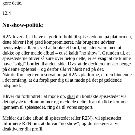
gøre dette.
12.4
No-show-politik:
R2N lever af, at have et godt forhold til spisestederne på platformen,
dette bliver i høj grad kompromitteret, når brugerne udviser
hensynsløs adfærd, ved at booke et bord, og lader være med at
dukke op eller melde afbud – et så kaldt "no show". Grunden til, at
spisestederne bliver så sure over netop dette, er selvsagt at de kunne
have "solgt" bordet til anden side. Dvs. at de decideret mister penge
på denne opførsel – og derfor slår vi hårdt ned på det.
Når du foretager en reservation på R2Ns platforme, er den bindende
i det omfang, at du forpligter dig til at møde på det pågældende
tidspunkt.
Bliver du forhindret i at møde op,
skal
du kontakte spisestedet via
det oplyste telefonnummer og meddele dette. Kan du ikke komme
igennem til spisestedet, ring da til vores support.
Melder du ikke afbud til spisestedet (eller R2N), vil spisestedet
informere R2N om, at du var "no show", og du risikerer at vi
deaktiverer din profil.