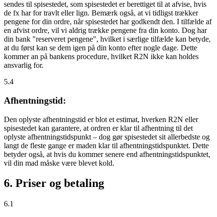
sendes til spisestedet, som spisestedet er berettiget til at afvise, hvis
de fx har for travlt eller lign. Bemærk også, at vi tidligst trækker
pengene for din ordre, når spisestedet har godkendt den. I tilfælde af
en afvist ordre, vil vi aldrig trække pengene fra din konto. Dog har
din bank "reserveret pengene", hvilket i særlige tilfælde kan betyde,
at du først kan se dem igen på din konto efter nogle dage. Dette
kommer an på bankens procedure, hvilket R2N ikke kan holdes
ansvarlig for.
5.4
Afhentningstid:
Den oplyste afhentningstid er blot et estimat, hverken R2N eller
spisestedet kan garantere, at ordren er klar til afhentning til det
oplyste afhentningstidspunkt – dog gør spisestedet sit allerbedste og
langt de fleste gange er maden klar til afhentningstidspunktet. Dette
betyder også, at hvis du kommer senere end afhentningstidspunktet,
vil din mad måske være blevet kold.
6. Priser og betaling
6.1