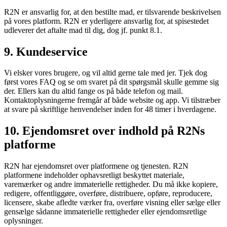
R2N er ansvarlig for, at den bestilte mad, er tilsvarende beskrivelsen
på vores platform. R2N er yderligere ansvarlig for, at spisestedet
udleverer det aftalte mad til dig, dog jf. punkt 8.1.
9. Kundeservice
Vi elsker vores brugere, og vil altid gerne tale med jer. Tjek dog
først vores FAQ og se om svaret på dit spørgsmål skulle gemme sig
der. Ellers kan du altid fange os på både telefon og mail.
Kontaktoplysningerne fremgår af både website og app. Vi tilstræber
at svare på skriftlige henvendelser inden for 48 timer i hverdagene.
10. Ejendomsret over indhold på R2Ns
platforme
R2N har ejendomsret over platformene og tjenesten. R2N
platformene indeholder ophavsretligt beskyttet materiale,
varemærker og andre immaterielle rettigheder. Du må ikke kopiere,
redigere, offentliggøre, overføre, distribuere, opføre, reproducere,
licensere, skabe afledte værker fra, overføre visning eller sælge eller
gensælge sådanne immaterielle rettigheder eller ejendomsretlige
oplysninger.