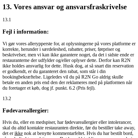
13. Vores ansvar og ansvarsfraskrivelse
13.1
Fejl i information:
Vi gør vores allerypperste for, at oplysningerne på vores platforme er
korrekte, herunder i særdeleshed, rabatter, priser, førpriser og
beskrivelser, men vi kan ikke garantere noget, da det i sidste ende er
restauranterne der udfylder og/eller oplyser dette. Derfor kan R2N
ikke holdes ansvarlig for dette. Husk dog, at så snart din reservation
er godkendt, er du garanteret den rabat, som står i din
bookingbekræftelse. Ligeledes vil du på R2N Go aldrig skulle
betale en anden pris end den der reklameres med på platformen når
du foretager et køb, dog jf. punkt. 6.2 (Pris fejl).
13.2
Fødevareallergier:
Hvis du, eller en medspiser, har fødevareallergier eller intolerancer,
skal du altid kontakte restauranten direkte, før du bestiller take away,
det er
ikke
nok at benytte kommentarfeltet. Hvis du har bestilt bord,