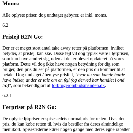
Moms:
Alle oplyste priser, dog
undtaget
gebyrer, er inkl. moms.
6.2
Prisfejl R2N Go:
Der er et meget stort antal take away retter på platformen, hvilket
betyder, at prisfejl kan ske. Disse fejl vil dog typisk være i førprisen,
som kan have ændret sig, uden at det er blevet opdateret på vores
platform. Dette vil dog
ikke
have nogen betydning for dig som
bruger, den pris du ser på platformen, er den pris du kommer til at
betale. Dog undtaget åbenlyse prisfejl,
"hvor du som kunde burde
have indset, at der er tale om en fejl (og derved har handlet i ond
tro)"
, som bekendtgjort af
forbrugerombudsmanden.dk
.
6.2.1
Førpriser på R2N Go:
De oplyste førpriser er spisestedets normalpris for retten. Dvs. den
pris, du kan købe retten til, hvis du bestiller fra deres almindelige
menukort. Spisestederne kører nogen gange med deres egne rabatter