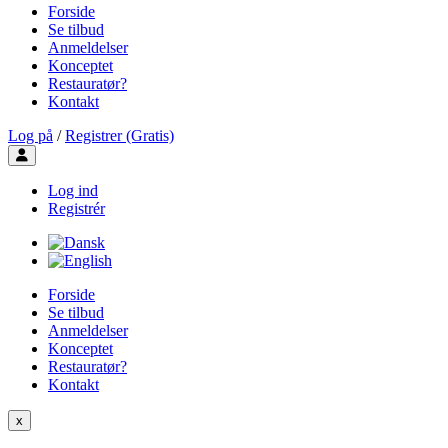
Forside
Se tilbud
Anmeldelser
Konceptet
Restauratør?
Kontakt
Log på
/
Registrer (Gratis)
Toggle user menu
Log ind
Registrér
Forside
Se tilbud
Anmeldelser
Konceptet
Restauratør?
Kontakt
x