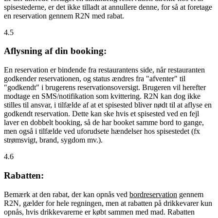
spisestederne, er det ikke tilladt at annullere denne, for så at foretage
en reservation gennem R2N med rabat.
4.5
Aflysning af din booking:
En reservation er bindende fra restaurantens side, når restauranten
godkender reservationen, og status ændres fra "afventer" til
"godkendt" i brugerens reservationsoversigt. Brugeren vil herefter
modtage en SMS/notifikation som kvittering. R2N kan dog ikke
stilles til ansvar, i tilfælde af at et spisested bliver nødt til at aflyse en
godkendt reservation. Dette kan ske hvis et spisested ved en fejl
laver en dobbelt booking, så de har booket samme bord to gange,
men også i tilfælde ved uforudsete hændelser hos spisestedet (fx
strømsvigt, brand, sygdom mv.).
4.6
Rabatten:
Bemærk at den rabat, der kan opnås ved
bordreservation
gennem
R2N, gælder for hele regningen, men at rabatten på drikkevarer kun
opnås, hvis drikkevarerne er købt sammen med mad. Rabatten