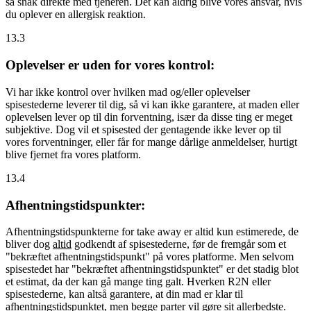
så snak direkte med tjeneren. Det kan aldrig blive vores ansvar, hvis
du oplever en allergisk reaktion.
13.3
Oplevelser er uden for vores kontrol:
Vi har ikke kontrol over hvilken mad og/eller oplevelser
spisestederne leverer til dig, så vi kan ikke garantere, at maden eller
oplevelsen lever op til din forventning, især da disse ting er meget
subjektive. Dog vil et spisested der gentagende ikke lever op til
vores forventninger, eller får for mange dårlige anmeldelser, hurtigt
blive fjernet fra vores platform.
13.4
Afhentningstidspunkter:
Afhentningstidspunkterne for take away er altid kun estimerede, de
bliver dog
altid
godkendt af spisestederne, før de fremgår som et
"bekræftet afhentningstidspunkt" på vores platforme. Men selvom
spisestedet har "bekræftet afhentningstidspunktet" er det stadig blot
et estimat, da der kan gå mange ting galt. Hverken R2N eller
spisestederne, kan altså garantere, at din mad er klar til
afhentningstidspunktet, men begge parter vil gøre sit allerbedste.