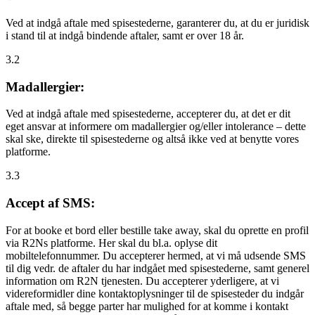
Ved at indgå aftale med spisestederne, garanterer du, at du er juridisk
i stand til at indgå bindende aftaler, samt er over 18 år.
3.2
Madallergier:
Ved at indgå aftale med spisestederne, accepterer du, at det er dit
eget ansvar at informere om madallergier og/eller intolerance – dette
skal ske, direkte til spisestederne og altså ikke ved at benytte vores
platforme.
3.3
Accept af SMS:
For at booke et bord eller bestille take away, skal du oprette en profil
via R2Ns platforme. Her skal du bl.a. oplyse dit
mobiltelefonnummer. Du accepterer hermed, at vi må udsende SMS
til dig vedr. de aftaler du har indgået med spisestederne, samt generel
information om R2N tjenesten. Du accepterer yderligere, at vi
videreformidler dine kontaktoplysninger til de spisesteder du indgår
aftale med, så begge parter har mulighed for at komme i kontakt