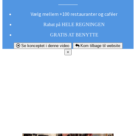
Vælg mellem +100 restauranter og caféer
Rabat på HELE REGNINGEN
GRATIS AT BENYTTE
Se konceptet i denne video
Kom tilbage til website
×
FØR DU
SMUTTER!
Hent vores gratis app og undgå at gå glip af et
godt tilbud næste gang sulten melder sig.