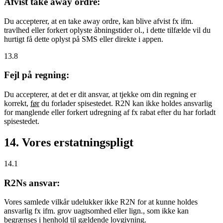
Afvist take away ordre:
Du accepterer, at en take away ordre, kan blive afvist fx ifm.
travlhed eller forkert oplyste åbningstider ol., i dette tilfælde vil du
hurtigt få dette oplyst på SMS eller direkte i appen.
13.8
Fejl på regning:
Du accepterer, at det er dit ansvar, at tjekke om din regning er
korrekt,
før
du forlader spisestedet. R2N kan ikke holdes ansvarlig
for manglende eller forkert udregning af fx rabat efter du har forladt
spisestedet.
14. Vores erstatningspligt
14.1
R2Ns ansvar:
Vores samlede vilkår udelukker ikke R2N for at kunne holdes
ansvarlig fx ifm. grov uagtsomhed eller lign., som ikke kan
begrænses i henhold til gældende lovgivning.