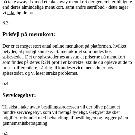
på take away, fx med et take away menukort der generelt er billigere
end deres almindelige menukort, samt andre særtilbud - dette tager
vi
ikke
højde for.
6.3
Prisfejl på menukort:
Der er et meget stort antal online menukort på platformen, hvilket
betyder, at prisfejl kan ske, ift. menukortet som findes hos
spisestedet. Det er spisestedernes ansvar, at priserne på menukort
som findes på deres R2N profil er korrekte, skulle du opleve at de to
priser differentiere, så ring til kundeservice mens du er hos
spisestedet, og vi løser straks problemet.
6.4
Servicegebyr:
Til sidst i take away bestillingsprocessen vil der blive pålagt et
mindre servicegebyr, som vil fremgå tydeligt. Gebyret dækker
udgifter forbundet med behandling af bestillingen og bygger på en
gennemsnitsbetragtning.
6.5