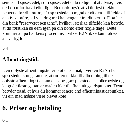
sendes til spisestedet, som spisestedet er berettiget til at afvise, hvis
de fx har for travlt eller lign. Bemærk også, at vi tidligst trækker
pengene for din ordre, når spisestedet har godkendt den. I tilfælde af
en afvist ordre, vil vi aldrig trække pengene fra din konto. Dog har
din bank "reserveret pengene", hvilket i særlige tilfælde kan betyde,
at du først kan se dem igen på din konto efter nogle dage. Dette
kommer an på bankens procedure, hvilket R2N ikke kan holdes
ansvarlig for.
5.4
Afhentningstid:
Den oplyste afhentningstid er blot et estimat, hverken R2N eller
spisestedet kan garantere, at ordren er klar til afhentning til det
oplyste afhentningstidspunkt – dog gør spisestedet sit allerbedste og
langt de fleste gange er maden klar til afhentningstidspunktet. Dette
betyder også, at hvis du kommer senere end afhentningstidspunktet,
vil din mad måske være blevet kold.
6. Priser og betaling
6.1