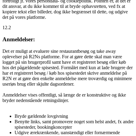
fortroligt jf. vores persondata- og cookiepolitik. Pointen er, at det er
dit ansvar, at du ikke kommer til at bryde ophavsretten, ved fx at
kopiere tekst eller billeder, dog ikke begrænset til dette, og udgive
det på vores platforme.
12.2
Anmeldelser:
Det er muligt at evaluere sine restaurantbesøg og take away
oplevelser på R2Ns platforme. For at gøre dette skal man være
logget på sin brugerprofil samt have et registreret besøg eller køb
hos det pågældende spisested. Formålet med kun at lade brugere der
har et registreret besøg / køb hos spisestedet skrive anmeldelse på
R2N er at gøre den enkelte anmeldelse mere troværdig og minimere
useriøs brug eller skjulte dagsordener.
Anmeldelser vises offentligt, så længe de er konstruktive og ikke
bryder nedenstående retningslinjer.
Bryde gældende lovgivning
Benytte links, samt promovere noget som helst andet, fx andre
spisesteder, bookingkoncepter
Udgive ærekrænkende, uanstændigt eller fornærmende