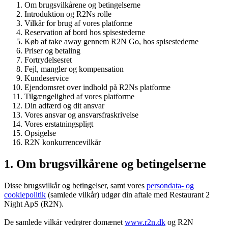
Om brugsvilkårene og betingelserne
Introduktion og R2Ns rolle
Vilkår for brug af vores platforme
Reservation af bord hos spisestederne
Køb af take away gennem R2N Go, hos spisestederne
Priser og betaling
Fortrydelsesret
Fejl, mangler og kompensation
Kundeservice
Ejendomsret over indhold på R2Ns platforme
Tilgængelighed af vores platforme
Din adfærd og dit ansvar
Vores ansvar og ansvarsfraskrivelse
Vores erstatningspligt
Opsigelse
R2N konkurrencevilkår
1. Om brugsvilkårene og betingelserne
Disse brugsvilkår og betingelser, samt vores
persondata- og
cookiepolitik
(samlede vilkår) udgør din aftale med Restaurant 2
Night ApS (R2N).
De samlede vilkår vedrører domænet
www.r2n.dk
og R2N