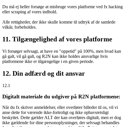
Du må ej heller forsøge at misbruge vores platforme ved fx hacking
eller scraping af vores indhold.
Alle rettigheder, der ikke skulle komme til udtryk af de samlede
vilkår, forbeholdes.
11. Tilgængelighed af vores platforme
Vi forsøger selvsagt, at have en "oppetid" på 100%, men hvad kan
gå galt, vil gå galt, og R2N kan ikke holdes ansvarlige hvis
platformene ikke er tilgængelige i en given periode.
12. Din adfærd og dit ansvar
12.1
Digitalt materiale du udgiver på R2N platformene:
Når du fx skriver anmeldelser, eller overfører billeder til os, vil vi
anse dette for værende ikke-fortroligt og ikke ophavsretsligt
beskyttet. Dette gælder ALT der kan overføres digitalt, men er dog
ikke gældende for dine personoplysninger, der selvsagt behandles