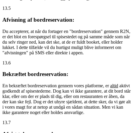
13.5
Afvisning af bordreservation:
Du accepterer, at når du fortager en "bordreservation" gennem R2N,
er det blot en forespørgsel til spisestedet og på samme måde som når
du selv ringer ned, kan det ske, at de er fuldt booket, eller holder
lukket. I dette tilfælde vil du hurtigst muligt blive informeret om
"afvisningen" på SMS eller direkte i appen.
13.6
Bekræftet bordreservation:
En bekræftet bordreservation gennem vores platforme, er
altid
aktivt
godkendt af spisestederne. Dog kan vi ikke garantere, at dit bord står
klar, eller om der er plads til dig, eller om restauranten er åben, da
der kan ske fejl. Dog er det uhyre sjældent, at dette sker, da vi gør alt
i vores magt for at netop at undgå en sådan situation. Men vi kan
ikke garantere noget eller holdes ansvarlige.
13.7