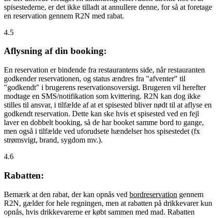
spisestederne, er det ikke tilladt at annullere denne, for så at foretage
en reservation gennem R2N med rabat.
4.5
Aflysning af din booking:
En reservation er bindende fra restaurantens side, når restauranten
godkender reservationen, og status ændres fra "afventer" til
"godkendt" i brugerens reservationsoversigt. Brugeren vil herefter
modtage en SMS/notifikation som kvittering. R2N kan dog ikke
stilles til ansvar, i tilfælde af at et spisested bliver nødt til at aflyse en
godkendt reservation. Dette kan ske hvis et spisested ved en fejl
laver en dobbelt booking, så de har booket samme bord to gange,
men også i tilfælde ved uforudsete hændelser hos spisestedet (fx
strømsvigt, brand, sygdom mv.).
4.6
Rabatten:
Bemærk at den rabat, der kan opnås ved
bordreservation
gennem
R2N, gælder for hele regningen, men at rabatten på drikkevarer kun
opnås, hvis drikkevarerne er købt sammen med mad. Rabatten