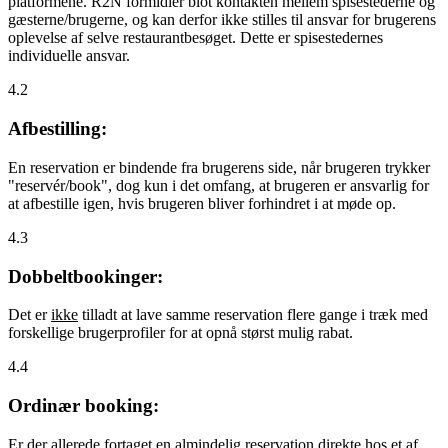
platformene. R2N formidler blot kontakten mellem spisestederne og
gæsterne/brugerne, og kan derfor ikke stilles til ansvar for brugerens
oplevelse af selve restaurantbesøget. Dette er spisestedernes
individuelle ansvar.
4.2
Afbestilling:
En reservation er bindende fra brugerens side, når brugeren trykker
"reservér/book", dog kun i det omfang, at brugeren er ansvarlig for
at afbestille igen, hvis brugeren bliver forhindret i at møde op.
4.3
Dobbeltbookinger:
Det er
ikke
tilladt at lave samme reservation flere gange i træk med
forskellige brugerprofiler for at opnå størst mulig rabat.
4.4
Ordinær booking:
Er der allerede fortaget en almindelig reservation direkte hos et af