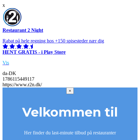
x
Restaurant 2 Night
Rabat på hele regning hos +150 spisesteder nær dig
HENT GRATIS - i Play Store
Vis
da-DK
1786115449117
https://www.r2n.dk/
×
Velkommen til
Her finder du last-minute tilbud på restauranter