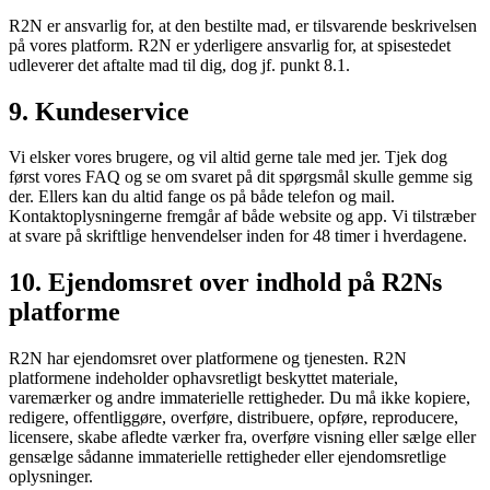
R2N er ansvarlig for, at den bestilte mad, er tilsvarende beskrivelsen
på vores platform. R2N er yderligere ansvarlig for, at spisestedet
udleverer det aftalte mad til dig, dog jf. punkt 8.1.
9. Kundeservice
Vi elsker vores brugere, og vil altid gerne tale med jer. Tjek dog
først vores FAQ og se om svaret på dit spørgsmål skulle gemme sig
der. Ellers kan du altid fange os på både telefon og mail.
Kontaktoplysningerne fremgår af både website og app. Vi tilstræber
at svare på skriftlige henvendelser inden for 48 timer i hverdagene.
10. Ejendomsret over indhold på R2Ns
platforme
R2N har ejendomsret over platformene og tjenesten. R2N
platformene indeholder ophavsretligt beskyttet materiale,
varemærker og andre immaterielle rettigheder. Du må ikke kopiere,
redigere, offentliggøre, overføre, distribuere, opføre, reproducere,
licensere, skabe afledte værker fra, overføre visning eller sælge eller
gensælge sådanne immaterielle rettigheder eller ejendomsretlige
oplysninger.