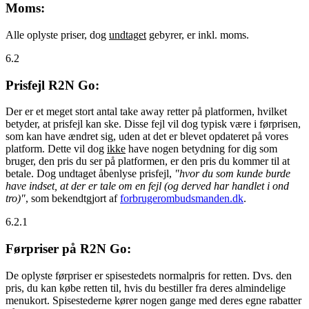
Moms:
Alle oplyste priser, dog
undtaget
gebyrer, er inkl. moms.
6.2
Prisfejl R2N Go:
Der er et meget stort antal take away retter på platformen, hvilket
betyder, at prisfejl kan ske. Disse fejl vil dog typisk være i førprisen,
som kan have ændret sig, uden at det er blevet opdateret på vores
platform. Dette vil dog
ikke
have nogen betydning for dig som
bruger, den pris du ser på platformen, er den pris du kommer til at
betale. Dog undtaget åbenlyse prisfejl,
"hvor du som kunde burde
have indset, at der er tale om en fejl (og derved har handlet i ond
tro)"
, som bekendtgjort af
forbrugerombudsmanden.dk
.
6.2.1
Førpriser på R2N Go:
De oplyste førpriser er spisestedets normalpris for retten. Dvs. den
pris, du kan købe retten til, hvis du bestiller fra deres almindelige
menukort. Spisestederne kører nogen gange med deres egne rabatter