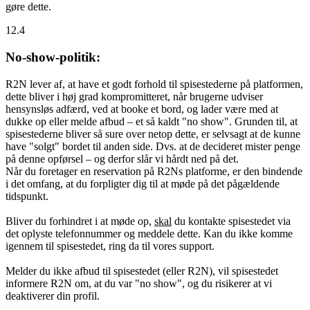
gøre dette.
12.4
No-show-politik:
R2N lever af, at have et godt forhold til spisestederne på platformen,
dette bliver i høj grad kompromitteret, når brugerne udviser
hensynsløs adfærd, ved at booke et bord, og lader være med at
dukke op eller melde afbud – et så kaldt "no show". Grunden til, at
spisestederne bliver så sure over netop dette, er selvsagt at de kunne
have "solgt" bordet til anden side. Dvs. at de decideret mister penge
på denne opførsel – og derfor slår vi hårdt ned på det.
Når du foretager en reservation på R2Ns platforme, er den bindende
i det omfang, at du forpligter dig til at møde på det pågældende
tidspunkt.
Bliver du forhindret i at møde op,
skal
du kontakte spisestedet via
det oplyste telefonnummer og meddele dette. Kan du ikke komme
igennem til spisestedet, ring da til vores support.
Melder du ikke afbud til spisestedet (eller R2N), vil spisestedet
informere R2N om, at du var "no show", og du risikerer at vi
deaktiverer din profil.