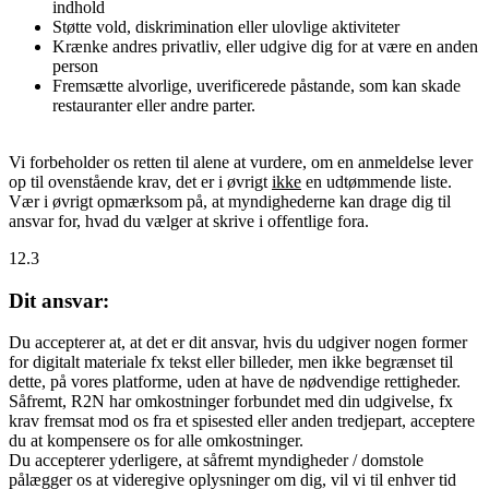
indhold
Støtte vold, diskrimination eller ulovlige aktiviteter
Krænke andres privatliv, eller udgive dig for at være en anden
person
Fremsætte alvorlige, uverificerede påstande, som kan skade
restauranter eller andre parter.
Vi forbeholder os retten til alene at vurdere, om en anmeldelse lever
op til ovenstående krav, det er i øvrigt
ikke
en udtømmende liste.
Vær i øvrigt opmærksom på, at myndighederne kan drage dig til
ansvar for, hvad du vælger at skrive i offentlige fora.
12.3
Dit ansvar:
Du accepterer at, at det er dit ansvar, hvis du udgiver nogen former
for digitalt materiale fx tekst eller billeder, men ikke begrænset til
dette, på vores platforme, uden at have de nødvendige rettigheder.
Såfremt, R2N har omkostninger forbundet med din udgivelse, fx
krav fremsat mod os fra et spisested eller anden tredjepart, acceptere
du at kompensere os for alle omkostninger.
Du accepterer yderligere, at såfremt myndigheder / domstole
pålægger os at videregive oplysninger om dig, vil vi til enhver tid