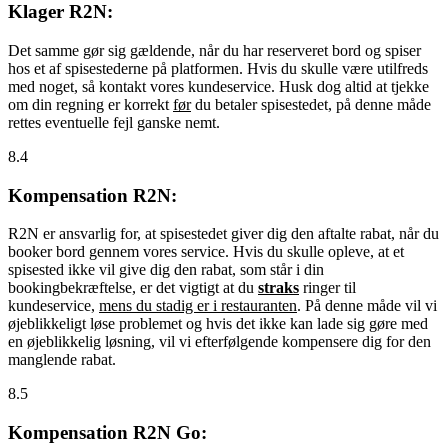
Klager R2N:
Det samme gør sig gældende, når du har reserveret bord og spiser
hos et af spisestederne på platformen. Hvis du skulle være utilfreds
med noget, så kontakt vores kundeservice. Husk dog altid at tjekke
om din regning er korrekt
før
du betaler spisestedet, på denne måde
rettes eventuelle fejl ganske nemt.
8.4
Kompensation R2N:
R2N er ansvarlig for, at spisestedet giver dig den aftalte rabat, når du
booker bord gennem vores service. Hvis du skulle opleve, at et
spisested ikke vil give dig den rabat, som står i din
bookingbekræftelse, er det vigtigt at du
straks
ringer til
kundeservice,
mens du stadig er i restauranten
. På denne måde vil vi
øjeblikkeligt løse problemet og hvis det ikke kan lade sig gøre med
en øjeblikkelig løsning, vil vi efterfølgende kompensere dig for den
manglende rabat.
8.5
Kompensation R2N Go: