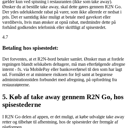
gælder kun ved spisning i restauranten (ikke som take away).
Ønsker du at bestille take away, skal dette gøres gennem R2N Go.
Der ydes udelukkende rabat på varer, som ikke allerede er nedsat i
pris. Det er samtidig ikke muligt at betale med gavekort eller
værdibevis, hvis man ønsker at opnå rabat, medmindre dette på
forhånd godkendes telefonisk eller skriftligt af spisestedet.
4.7
Betaling hos spisestedet:
Det forventes, at et R2N-bord betaler samlet. Ønsker man at fordele
regningen blandt selskabets deltagere, må man efterfølgende afregne
internt - fx. via MobilePay eller bankoverførsel til den som har lagt
ud. Formålet er at minimere risikoen for fejl samt at begrænse
administrationstiden forbundet med afregning, på opfordring fra
restauratørerne.
5. Køb af take away gennem R2N Go, hos
spisestederne
I R2N Go delen af appen, er det muligt, at købe udvalgte take away
retter og tilbehør til afhentning, hos de spisesteder der fremgår af
platformen.