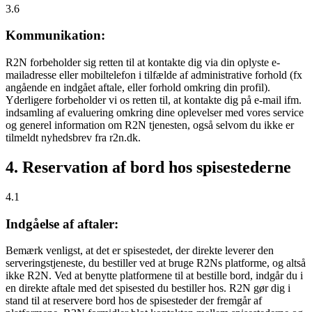
3.6
Kommunikation:
R2N forbeholder sig retten til at kontakte dig via din oplyste e-
mailadresse eller mobiltelefon i tilfælde af administrative forhold (fx
angående en indgået aftale, eller forhold omkring din profil).
Yderligere forbeholder vi os retten til, at kontakte dig på e-mail ifm.
indsamling af evaluering omkring dine oplevelser med vores service
og generel information om R2N tjenesten, også selvom du ikke er
tilmeldt nyhedsbrev fra r2n.dk.
4. Reservation af bord hos spisestederne
4.1
Indgåelse af aftaler:
Bemærk venligst, at det er spisestedet, der direkte leverer den
serveringstjeneste, du bestiller ved at bruge R2Ns platforme, og altså
ikke R2N. Ved at benytte platformene til at bestille bord, indgår du i
en direkte aftale med det spisested du bestiller hos. R2N gør dig i
stand til at reservere bord hos de spisesteder der fremgår af