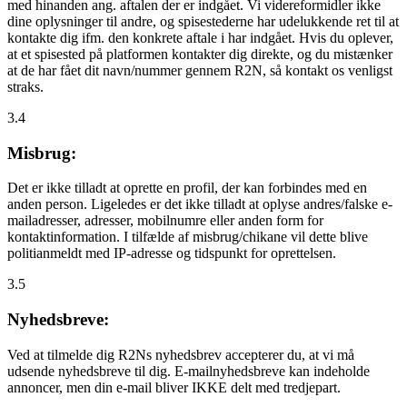
med hinanden ang. aftalen der er indgået. Vi videreformidler ikke
dine oplysninger til andre, og spisestederne har udelukkende ret til at
kontakte dig ifm. den konkrete aftale i har indgået. Hvis du oplever,
at et spisested på platformen kontakter dig direkte, og du mistænker
at de har fået dit navn/nummer gennem R2N, så kontakt os venligst
straks.
3.4
Misbrug:
Det er ikke tilladt at oprette en profil, der kan forbindes med en
anden person. Ligeledes er det ikke tilladt at oplyse andres/falske e-
mailadresser, adresser, mobilnumre eller anden form for
kontaktinformation. I tilfælde af misbrug/chikane vil dette blive
politianmeldt med IP-adresse og tidspunkt for oprettelsen.
3.5
Nyhedsbreve:
Ved at tilmelde dig R2Ns nyhedsbrev accepterer du, at vi må
udsende nyhedsbreve til dig. E-mailnyhedsbreve kan indeholde
annoncer, men din e-mail bliver IKKE delt med tredjepart.