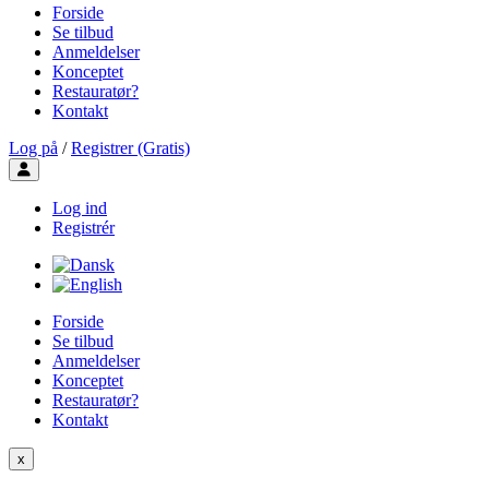
Forside
Se tilbud
Anmeldelser
Konceptet
Restauratør?
Kontakt
Log på
/
Registrer (Gratis)
Toggle user menu
Log ind
Registrér
Forside
Se tilbud
Anmeldelser
Konceptet
Restauratør?
Kontakt
x