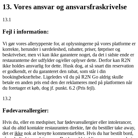
13. Vores ansvar og ansvarsfraskrivelse
13.1
Fejl i information:
Vi gør vores allerypperste for, at oplysningerne på vores platforme er
korrekte, herunder i særdeleshed, rabatter, priser, førpriser og
beskrivelser, men vi kan ikke garantere noget, da det i sidste ende er
restauranterne der udfylder og/eller oplyser dette. Derfor kan R2N
ikke holdes ansvarlig for dette. Husk dog, at så snart din reservation
er godkendt, er du garanteret den rabat, som står i din
bookingbekræftelse. Ligeledes vil du på R2N Go aldrig skulle
betale en anden pris end den der reklameres med på platformen når
du foretager et køb, dog jf. punkt. 6.2 (Pris fejl).
13.2
Fødevareallergier:
Hvis du, eller en medspiser, har fødevareallergier eller intolerancer,
skal du altid kontakte restauranten direkte, før du bestiller take away,
det er
ikke
nok at benytte kommentarfeltet. Hvis du har bestilt bord,