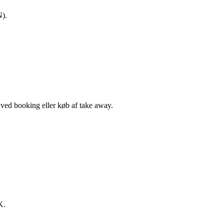
N).
, ved booking eller køb af take away.
K.