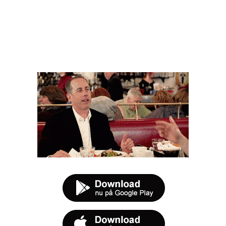
FØR DU SMUTTER
t tilbud næste gang sulten melder sig.