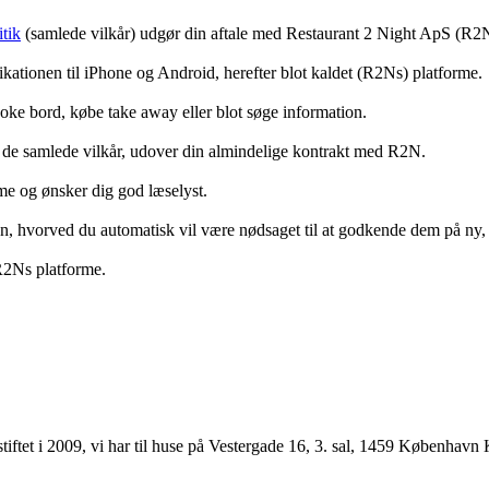
tik
(samlede vilkår) udgør din aftale med Restaurant 2 Night ApS (R2
ationen til iPhone og Android, herefter blot kaldet (R2Ns) platforme.
ooke bord, købe take away eller blot søge information.
 de samlede vilkår, udover din almindelige kontrakt med R2N.
rme og ønsker dig god læselyst.
anden, hvorved du automatisk vil være nødsaget til at godkende dem på ny
 R2Ns platforme.
ftet i 2009, vi har til huse på Vestergade 16, 3. sal, 1459 København 