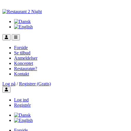
Forside
Se tilbud
Anmeldelser
Konceptet
Restauratør?
Kontakt
Log på
/
Registrer (Gratis)
Toggle user menu
Log ind
Registrér
Forside