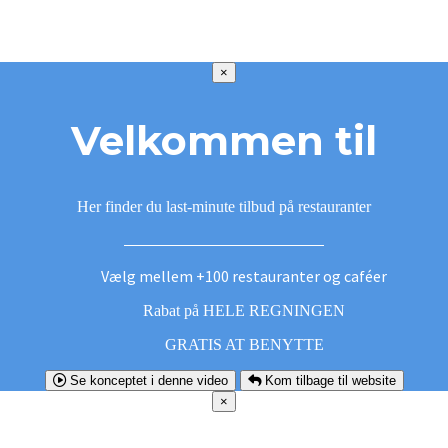
×
Velkommen til
Her finder du last-minute tilbud på restauranter
Vælg mellem +100 restauranter og caféer
Rabat på HELE REGNINGEN
GRATIS AT BENYTTE
Se konceptet i denne video
Kom tilbage til website
×