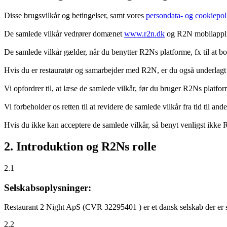
Disse brugsvilkår og betingelser, samt vores
persondata- og cookiepoli
De samlede vilkår vedrører domænet
www.r2n.dk
og R2N mobilapplik
De samlede vilkår gælder, når du benytter R2Ns platforme, fx til at b
Hvis du er restauratør og samarbejder med R2N, er du også underlagt
Vi opfordrer til, at læse de samlede vilkår, før du bruger R2Ns platfo
Vi forbeholder os retten til at revidere de samlede vilkår fra tid til 
Hvis du ikke kan acceptere de samlede vilkår, så benyt venligst ikke
2. Introduktion og R2Ns rolle
2.1
Selskabsoplysninger:
Restaurant 2 Night ApS (CVR 32295401 ) er et dansk selskab der er sti
2.2