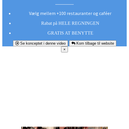
Vælg mellem +100 restauranter og caféer
Rabat på HELE REGNINGEN
GRATIS AT BENYTTE
Se konceptet i denne video
Kom tilbage til website
×
FØR DU
SMUTTER!
Hent vores gratis app og undgå at gå glip af et
godt tilbud næste gang sulten melder sig.