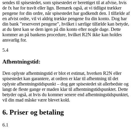
sendes til spisestedet, som spisestedet er berettiget til at afvise, hvis
de fx har for travlt eller lign. Bemærk også, at vi tidligst trækker
pengene for din ordre, når spisestedet har godkendt den. I tilfælde af
en afvist ordre, vil vi aldrig trække pengene fra din konto. Dog har
din bank "reserveret pengene", hvilket i særlige tilfælde kan betyde,
at du først kan se dem igen på din konto efter nogle dage. Dette
kommer an på bankens procedure, hvilket R2N ikke kan holdes
ansvarlig for.
5.4
Afhentningstid:
Den oplyste afhentningstid er blot et estimat, hverken R2N eller
spisestedet kan garantere, at ordren er klar til afhentning til det
oplyste afhentningstidspunkt – dog gør spisestedet sit allerbedste og
langt de fleste gange er maden klar til afhentningstidspunktet. Dette
betyder også, at hvis du kommer senere end afhentningstidspunktet,
vil din mad måske være blevet kold.
6. Priser og betaling
6.1