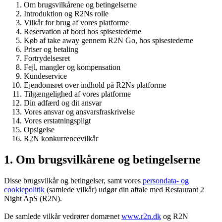
Om brugsvilkårene og betingelserne
Introduktion og R2Ns rolle
Vilkår for brug af vores platforme
Reservation af bord hos spisestederne
Køb af take away gennem R2N Go, hos spisestederne
Priser og betaling
Fortrydelsesret
Fejl, mangler og kompensation
Kundeservice
Ejendomsret over indhold på R2Ns platforme
Tilgængelighed af vores platforme
Din adfærd og dit ansvar
Vores ansvar og ansvarsfraskrivelse
Vores erstatningspligt
Opsigelse
R2N konkurrencevilkår
1. Om brugsvilkårene og betingelserne
Disse brugsvilkår og betingelser, samt vores
persondata- og
cookiepolitik
(samlede vilkår) udgør din aftale med Restaurant 2
Night ApS (R2N).
De samlede vilkår vedrører domænet
www.r2n.dk
og R2N