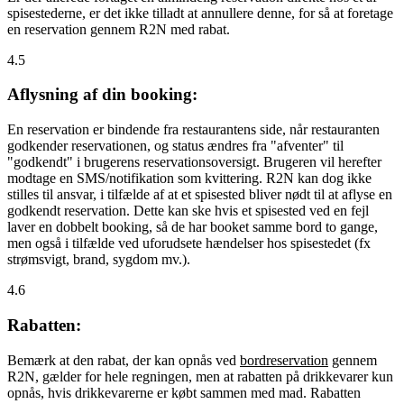
spisestederne, er det ikke tilladt at annullere denne, for så at foretage
en reservation gennem R2N med rabat.
4.5
Aflysning af din booking:
En reservation er bindende fra restaurantens side, når restauranten
godkender reservationen, og status ændres fra "afventer" til
"godkendt" i brugerens reservationsoversigt. Brugeren vil herefter
modtage en SMS/notifikation som kvittering. R2N kan dog ikke
stilles til ansvar, i tilfælde af at et spisested bliver nødt til at aflyse en
godkendt reservation. Dette kan ske hvis et spisested ved en fejl
laver en dobbelt booking, så de har booket samme bord to gange,
men også i tilfælde ved uforudsete hændelser hos spisestedet (fx
strømsvigt, brand, sygdom mv.).
4.6
Rabatten:
Bemærk at den rabat, der kan opnås ved
bordreservation
gennem
R2N, gælder for hele regningen, men at rabatten på drikkevarer kun
opnås, hvis drikkevarerne er købt sammen med mad. Rabatten