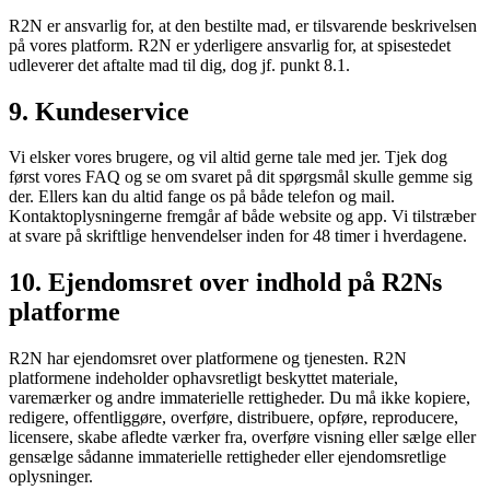
R2N er ansvarlig for, at den bestilte mad, er tilsvarende beskrivelsen
på vores platform. R2N er yderligere ansvarlig for, at spisestedet
udleverer det aftalte mad til dig, dog jf. punkt 8.1.
9. Kundeservice
Vi elsker vores brugere, og vil altid gerne tale med jer. Tjek dog
først vores FAQ og se om svaret på dit spørgsmål skulle gemme sig
der. Ellers kan du altid fange os på både telefon og mail.
Kontaktoplysningerne fremgår af både website og app. Vi tilstræber
at svare på skriftlige henvendelser inden for 48 timer i hverdagene.
10. Ejendomsret over indhold på R2Ns
platforme
R2N har ejendomsret over platformene og tjenesten. R2N
platformene indeholder ophavsretligt beskyttet materiale,
varemærker og andre immaterielle rettigheder. Du må ikke kopiere,
redigere, offentliggøre, overføre, distribuere, opføre, reproducere,
licensere, skabe afledte værker fra, overføre visning eller sælge eller
gensælge sådanne immaterielle rettigheder eller ejendomsretlige
oplysninger.