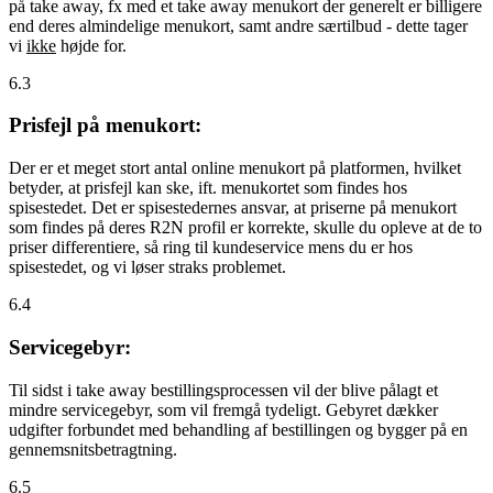
på take away, fx med et take away menukort der generelt er billigere
end deres almindelige menukort, samt andre særtilbud - dette tager
vi
ikke
højde for.
6.3
Prisfejl på menukort:
Der er et meget stort antal online menukort på platformen, hvilket
betyder, at prisfejl kan ske, ift. menukortet som findes hos
spisestedet. Det er spisestedernes ansvar, at priserne på menukort
som findes på deres R2N profil er korrekte, skulle du opleve at de to
priser differentiere, så ring til kundeservice mens du er hos
spisestedet, og vi løser straks problemet.
6.4
Servicegebyr:
Til sidst i take away bestillingsprocessen vil der blive pålagt et
mindre servicegebyr, som vil fremgå tydeligt. Gebyret dækker
udgifter forbundet med behandling af bestillingen og bygger på en
gennemsnitsbetragtning.
6.5