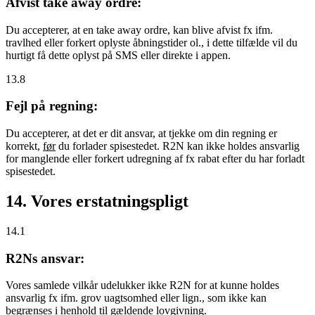
Afvist take away ordre:
Du accepterer, at en take away ordre, kan blive afvist fx ifm.
travlhed eller forkert oplyste åbningstider ol., i dette tilfælde vil du
hurtigt få dette oplyst på SMS eller direkte i appen.
13.8
Fejl på regning:
Du accepterer, at det er dit ansvar, at tjekke om din regning er
korrekt,
før
du forlader spisestedet. R2N kan ikke holdes ansvarlig
for manglende eller forkert udregning af fx rabat efter du har forladt
spisestedet.
14. Vores erstatningspligt
14.1
R2Ns ansvar:
Vores samlede vilkår udelukker ikke R2N for at kunne holdes
ansvarlig fx ifm. grov uagtsomhed eller lign., som ikke kan
begrænses i henhold til gældende lovgivning.