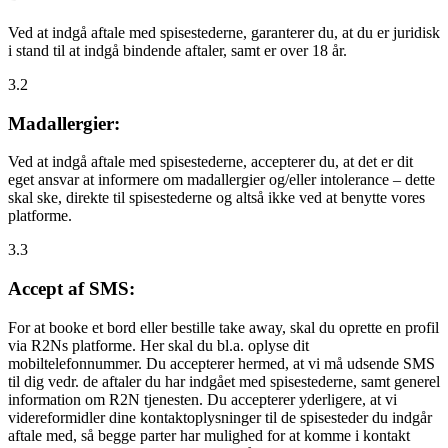
Ved at indgå aftale med spisestederne, garanterer du, at du er juridisk
i stand til at indgå bindende aftaler, samt er over 18 år.
3.2
Madallergier:
Ved at indgå aftale med spisestederne, accepterer du, at det er dit
eget ansvar at informere om madallergier og/eller intolerance – dette
skal ske, direkte til spisestederne og altså ikke ved at benytte vores
platforme.
3.3
Accept af SMS:
For at booke et bord eller bestille take away, skal du oprette en profil
via R2Ns platforme. Her skal du bl.a. oplyse dit
mobiltelefonnummer. Du accepterer hermed, at vi må udsende SMS
til dig vedr. de aftaler du har indgået med spisestederne, samt generel
information om R2N tjenesten. Du accepterer yderligere, at vi
videreformidler dine kontaktoplysninger til de spisesteder du indgår
aftale med, så begge parter har mulighed for at komme i kontakt