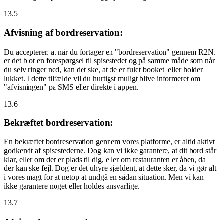
13.5
Afvisning af bordreservation:
Du accepterer, at når du fortager en "bordreservation" gennem R2N,
er det blot en forespørgsel til spisestedet og på samme måde som når
du selv ringer ned, kan det ske, at de er fuldt booket, eller holder
lukket. I dette tilfælde vil du hurtigst muligt blive informeret om
"afvisningen" på SMS eller direkte i appen.
13.6
Bekræftet bordreservation:
En bekræftet bordreservation gennem vores platforme, er
altid
aktivt
godkendt af spisestederne. Dog kan vi ikke garantere, at dit bord står
klar, eller om der er plads til dig, eller om restauranten er åben, da
der kan ske fejl. Dog er det uhyre sjældent, at dette sker, da vi gør alt
i vores magt for at netop at undgå en sådan situation. Men vi kan
ikke garantere noget eller holdes ansvarlige.
13.7