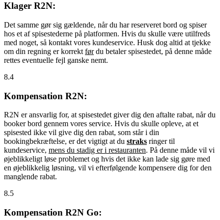
Klager R2N:
Det samme gør sig gældende, når du har reserveret bord og spiser
hos et af spisestederne på platformen. Hvis du skulle være utilfreds
med noget, så kontakt vores kundeservice. Husk dog altid at tjekke
om din regning er korrekt
før
du betaler spisestedet, på denne måde
rettes eventuelle fejl ganske nemt.
8.4
Kompensation R2N:
R2N er ansvarlig for, at spisestedet giver dig den aftalte rabat, når du
booker bord gennem vores service. Hvis du skulle opleve, at et
spisested ikke vil give dig den rabat, som står i din
bookingbekræftelse, er det vigtigt at du
straks
ringer til
kundeservice,
mens du stadig er i restauranten
. På denne måde vil vi
øjeblikkeligt løse problemet og hvis det ikke kan lade sig gøre med
en øjeblikkelig løsning, vil vi efterfølgende kompensere dig for den
manglende rabat.
8.5
Kompensation R2N Go: