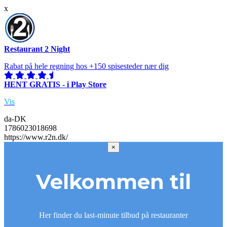
x
Restaurant 2 Night
Rabat på hele regning hos +150 spisesteder nær dig
HENT GRATIS - i Play Store
Vis
da-DK
1786023018698
https://www.r2n.dk/
×
Velkommen til
Her finder du last-minute tilbud på restauranter