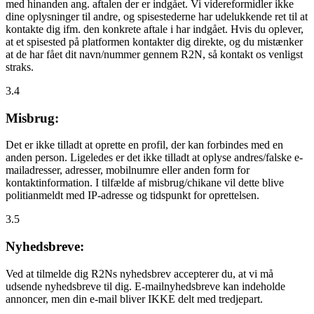
med hinanden ang. aftalen der er indgået. Vi videreformidler ikke
dine oplysninger til andre, og spisestederne har udelukkende ret til at
kontakte dig ifm. den konkrete aftale i har indgået. Hvis du oplever,
at et spisested på platformen kontakter dig direkte, og du mistænker
at de har fået dit navn/nummer gennem R2N, så kontakt os venligst
straks.
3.4
Misbrug:
Det er ikke tilladt at oprette en profil, der kan forbindes med en
anden person. Ligeledes er det ikke tilladt at oplyse andres/falske e-
mailadresser, adresser, mobilnumre eller anden form for
kontaktinformation. I tilfælde af misbrug/chikane vil dette blive
politianmeldt med IP-adresse og tidspunkt for oprettelsen.
3.5
Nyhedsbreve:
Ved at tilmelde dig R2Ns nyhedsbrev accepterer du, at vi må
udsende nyhedsbreve til dig. E-mailnyhedsbreve kan indeholde
annoncer, men din e-mail bliver IKKE delt med tredjepart.