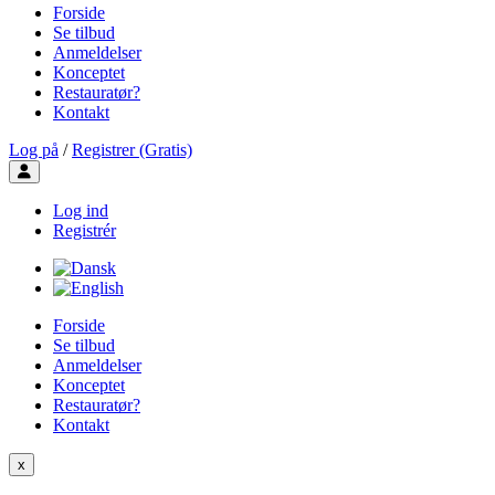
Forside
Se tilbud
Anmeldelser
Konceptet
Restauratør?
Kontakt
Log på
/
Registrer (Gratis)
Toggle user menu
Log ind
Registrér
Forside
Se tilbud
Anmeldelser
Konceptet
Restauratør?
Kontakt
x