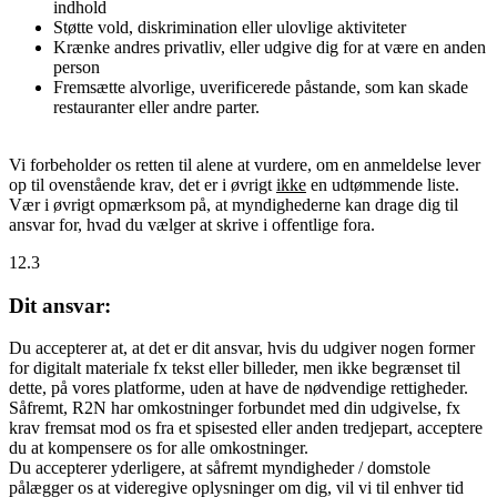
indhold
Støtte vold, diskrimination eller ulovlige aktiviteter
Krænke andres privatliv, eller udgive dig for at være en anden
person
Fremsætte alvorlige, uverificerede påstande, som kan skade
restauranter eller andre parter.
Vi forbeholder os retten til alene at vurdere, om en anmeldelse lever
op til ovenstående krav, det er i øvrigt
ikke
en udtømmende liste.
Vær i øvrigt opmærksom på, at myndighederne kan drage dig til
ansvar for, hvad du vælger at skrive i offentlige fora.
12.3
Dit ansvar:
Du accepterer at, at det er dit ansvar, hvis du udgiver nogen former
for digitalt materiale fx tekst eller billeder, men ikke begrænset til
dette, på vores platforme, uden at have de nødvendige rettigheder.
Såfremt, R2N har omkostninger forbundet med din udgivelse, fx
krav fremsat mod os fra et spisested eller anden tredjepart, acceptere
du at kompensere os for alle omkostninger.
Du accepterer yderligere, at såfremt myndigheder / domstole
pålægger os at videregive oplysninger om dig, vil vi til enhver tid