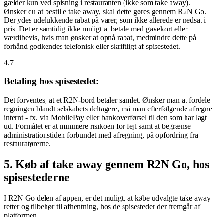
gælder kun ved spisning i restauranten (ikke som take away).
Ønsker du at bestille take away, skal dette gøres gennem R2N Go.
Der ydes udelukkende rabat på varer, som ikke allerede er nedsat i
pris. Det er samtidig ikke muligt at betale med gavekort eller
værdibevis, hvis man ønsker at opnå rabat, medmindre dette på
forhånd godkendes telefonisk eller skriftligt af spisestedet.
4.7
Betaling hos spisestedet:
Det forventes, at et R2N-bord betaler samlet. Ønsker man at fordele
regningen blandt selskabets deltagere, må man efterfølgende afregne
internt - fx. via MobilePay eller bankoverførsel til den som har lagt
ud. Formålet er at minimere risikoen for fejl samt at begrænse
administrationstiden forbundet med afregning, på opfordring fra
restauratørerne.
5. Køb af take away gennem R2N Go, hos
spisestederne
I R2N Go delen af appen, er det muligt, at købe udvalgte take away
retter og tilbehør til afhentning, hos de spisesteder der fremgår af
platformen.