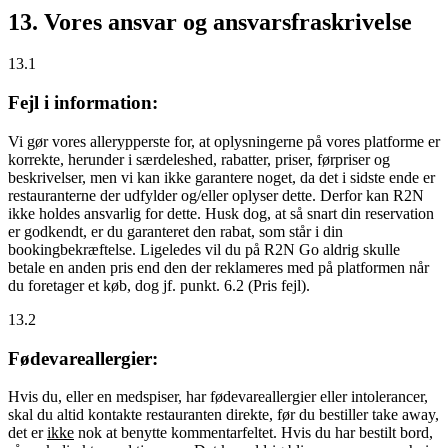
13. Vores ansvar og ansvarsfraskrivelse
13.1
Fejl i information:
Vi gør vores allerypperste for, at oplysningerne på vores platforme er
korrekte, herunder i særdeleshed, rabatter, priser, førpriser og
beskrivelser, men vi kan ikke garantere noget, da det i sidste ende er
restauranterne der udfylder og/eller oplyser dette. Derfor kan R2N
ikke holdes ansvarlig for dette. Husk dog, at så snart din reservation
er godkendt, er du garanteret den rabat, som står i din
bookingbekræftelse. Ligeledes vil du på R2N Go aldrig skulle
betale en anden pris end den der reklameres med på platformen når
du foretager et køb, dog jf. punkt. 6.2 (Pris fejl).
13.2
Fødevareallergier:
Hvis du, eller en medspiser, har fødevareallergier eller intolerancer,
skal du altid kontakte restauranten direkte, før du bestiller take away,
det er
ikke
nok at benytte kommentarfeltet. Hvis du har bestilt bord,