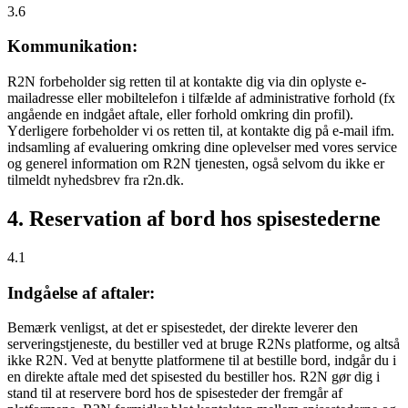
3.6
Kommunikation:
R2N forbeholder sig retten til at kontakte dig via din oplyste e-
mailadresse eller mobiltelefon i tilfælde af administrative forhold (fx
angående en indgået aftale, eller forhold omkring din profil).
Yderligere forbeholder vi os retten til, at kontakte dig på e-mail ifm.
indsamling af evaluering omkring dine oplevelser med vores service
og generel information om R2N tjenesten, også selvom du ikke er
tilmeldt nyhedsbrev fra r2n.dk.
4. Reservation af bord hos spisestederne
4.1
Indgåelse af aftaler:
Bemærk venligst, at det er spisestedet, der direkte leverer den
serveringstjeneste, du bestiller ved at bruge R2Ns platforme, og altså
ikke R2N. Ved at benytte platformene til at bestille bord, indgår du i
en direkte aftale med det spisested du bestiller hos. R2N gør dig i
stand til at reservere bord hos de spisesteder der fremgår af