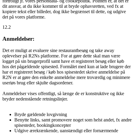
fortroligt jf. vores persondata- og cookiepolitik. Pointen er, at det er
dit ansvar, at du ikke kommer til at bryde ophavsretten, ved fx at
kopiere tekst eller billeder, dog ikke begrænset til dette, og udgive
det på vores platforme.
12.2
Anmeldelser:
Det er muligt at evaluere sine restaurantbesøg og take away
oplevelser på R2Ns platforme. For at gøre dette skal man være
logget på sin brugerprofil samt have et registreret besøg eller køb
hos det pågældende spisested. Formålet med kun at lade brugere der
har et registreret besøg / køb hos spisestedet skrive anmeldelse på
R2N er at gøre den enkelte anmeldelse mere troværdig og minimere
useriøs brug eller skjulte dagsordener.
Anmeldelser vises offentligt, så længe de er konstruktive og ikke
bryder nedenstående retningslinjer.
Bryde gældende lovgivning
Benytte links, samt promovere noget som helst andet, fx andre
spisesteder, bookingkoncepter
Udgive ærekrænkende, uanstændigt eller fornærmende