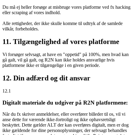
Du må ej heller forsøge at misbruge vores platforme ved fx hacking
eller scraping af vores indhold.
Alle rettigheder, der ikke skulle komme til udtryk af de samlede
vilkår, forbeholdes.
11. Tilgængelighed af vores platforme
Vi forsøger selvsagt, at have en "oppetid" på 100%, men hvad kan
gå galt, vil gå galt, og R2N kan ikke holdes ansvarlige hvis
platformene ikke er tilgængelige i en given periode.
12. Din adfærd og dit ansvar
12.1
Digitalt materiale du udgiver på R2N platformene:
Når du fx skriver anmeldelser, eller overfører billeder til os, vil vi
anse dette for værende ikke-fortroligt og ikke ophavsretsligt
beskyttet. Dette gælder ALT der kan overføres digitalt, men er dog
ikke gældende for dine personoplysninger, der selvsagt behandles