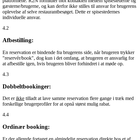
platformene. R2N formidler blot kontakten mellem spisestederne og
gæsterne/brugerne, og kan derfor ikke stilles til ansvar for brugerens
oplevelse af selve restaurantbesøget. Dette er spisestedernes
individuelle ansvar.
4.2
Afbestilling:
En reservation er bindende fra brugerens side, når brugeren trykker
"reservér/book", dog kun i det omfang, at brugeren er ansvarlig for
at afbestille igen, hvis brugeren bliver forhindret i at møde op.
4.3
Dobbeltbookinger:
Det er
ikke
tilladt at lave samme reservation flere gange i træk med
forskellige brugerprofiler for at opnå størst mulig rabat.
4.4
Ordinær booking:
Er der allerede fortaget en almindelig reservation direkte hos et af