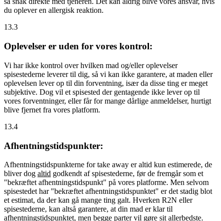
så snak direkte med tjeneren. Det kan aldrig blive vores ansvar, hvis
du oplever en allergisk reaktion.
13.3
Oplevelser er uden for vores kontrol:
Vi har ikke kontrol over hvilken mad og/eller oplevelser
spisestederne leverer til dig, så vi kan ikke garantere, at maden eller
oplevelsen lever op til din forventning, især da disse ting er meget
subjektive. Dog vil et spisested der gentagende ikke lever op til
vores forventninger, eller får for mange dårlige anmeldelser, hurtigt
blive fjernet fra vores platform.
13.4
Afhentningstidspunkter:
Afhentningstidspunkterne for take away er altid kun estimerede, de
bliver dog
altid
godkendt af spisestederne, før de fremgår som et
"bekræftet afhentningstidspunkt" på vores platforme. Men selvom
spisestedet har "bekræftet afhentningstidspunktet" er det stadig blot
et estimat, da der kan gå mange ting galt. Hverken R2N eller
spisestederne, kan altså garantere, at din mad er klar til
afhentningstidspunktet, men begge parter vil gøre sit allerbedste.