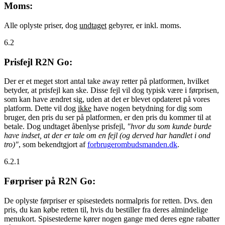
Moms:
Alle oplyste priser, dog
undtaget
gebyrer, er inkl. moms.
6.2
Prisfejl R2N Go:
Der er et meget stort antal take away retter på platformen, hvilket
betyder, at prisfejl kan ske. Disse fejl vil dog typisk være i førprisen,
som kan have ændret sig, uden at det er blevet opdateret på vores
platform. Dette vil dog
ikke
have nogen betydning for dig som
bruger, den pris du ser på platformen, er den pris du kommer til at
betale. Dog undtaget åbenlyse prisfejl,
"hvor du som kunde burde
have indset, at der er tale om en fejl (og derved har handlet i ond
tro)"
, som bekendtgjort af
forbrugerombudsmanden.dk
.
6.2.1
Førpriser på R2N Go:
De oplyste førpriser er spisestedets normalpris for retten. Dvs. den
pris, du kan købe retten til, hvis du bestiller fra deres almindelige
menukort. Spisestederne kører nogen gange med deres egne rabatter