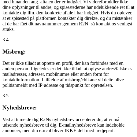
med hinanden ang. aftalen der er indgået. Vi videreformidler ikke
dine oplysninger til andre, og spisestederne har udelukkende ret til at
kontakte dig ifm. den konkrete aftale i har indgået. Hvis du oplever,
at et spisested på platformen kontakter dig direkte, og du mistænker
at de har fået dit navn/nummer gennem R2N, så kontakt os venligst
straks.
3.4
Misbrug:
Det er ikke tilladt at oprette en profil, der kan forbindes med en
anden person. Ligeledes er det ikke tilladt at oplyse andres/falske e-
mailadresser, adresser, mobilnumre eller anden form for
kontaktinformation. I tilfælde af misbrug/chikane vil dette blive
politianmeldt med IP-adresse og tidspunkt for oprettelsen.
3.5
Nyhedsbreve:
Ved at tilmelde dig R2Ns nyhedsbrev accepterer du, at vi må
udsende nyhedsbreve til dig. E-mailnyhedsbreve kan indeholde
annoncer, men din e-mail bliver IKKE delt med tredjepart.