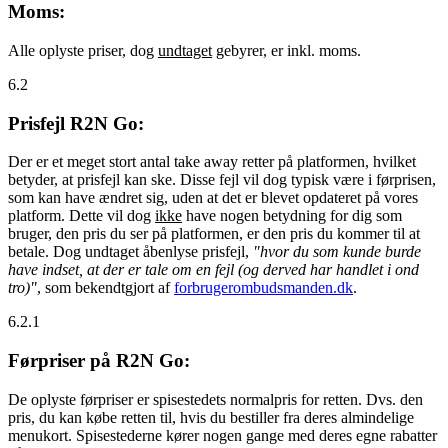
Moms:
Alle oplyste priser, dog
undtaget
gebyrer, er inkl. moms.
6.2
Prisfejl R2N Go:
Der er et meget stort antal take away retter på platformen, hvilket
betyder, at prisfejl kan ske. Disse fejl vil dog typisk være i førprisen,
som kan have ændret sig, uden at det er blevet opdateret på vores
platform. Dette vil dog
ikke
have nogen betydning for dig som
bruger, den pris du ser på platformen, er den pris du kommer til at
betale. Dog undtaget åbenlyse prisfejl,
"hvor du som kunde burde
have indset, at der er tale om en fejl (og derved har handlet i ond
tro)"
, som bekendtgjort af
forbrugerombudsmanden.dk
.
6.2.1
Førpriser på R2N Go:
De oplyste førpriser er spisestedets normalpris for retten. Dvs. den
pris, du kan købe retten til, hvis du bestiller fra deres almindelige
menukort. Spisestederne kører nogen gange med deres egne rabatter