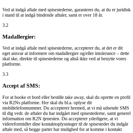
Ved at indgå aftale med spisestederne, garanterer du, at du er juridisk
i stand til at indgå bindende aftaler, samt er over 18 år.
3.2
Madallergier:
Ved at indgå aftale med spisestederne, accepterer du, at det er dit
eget ansvar at informere om madallergier og/eller intolerance – dette
skal ske, direkte til spisestederne og altså ikke ved at benytte vores
platforme.
3.3
Accept af SMS:
For at booke et bord eller bestille take away, skal du oprette en profil
via R2Ns platforme. Her skal du bl.a. oplyse dit
mobiltelefonnummer. Du accepterer hermed, at vi må udsende SMS
til dig vedr. de aftaler du har indgået med spisestederne, samt generel
information om R2N tjenesten. Du accepterer yderligere, at vi
videreformidler dine kontaktoplysninger til de spisesteder du indgår
aftale med, så begge parter har mulighed for at komme i kontakt