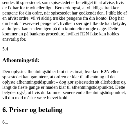
sendes til spisestedet, som spisestedet er berettiget til at afvise, hvis
de fx har for travlt eller lign. Bemærk også, at vi tidligst trækker
pengene for din ordre, når spisestedet har godkendt den. I tilfælde af
en afvist ordre, vil vi aldrig trække pengene fra din konto. Dog har
din bank "reserveret pengene", hvilket i særlige tilfælde kan betyde,
at du først kan se dem igen på din konto efter nogle dage. Dette
kommer an på bankens procedure, hvilket R2N ikke kan holdes
ansvarlig for.
5.4
Afhentningstid:
Den oplyste afhentningstid er blot et estimat, hverken R2N eller
spisestedet kan garantere, at ordren er klar til afhentning til det
oplyste afhentningstidspunkt – dog gør spisestedet sit allerbedste og
langt de fleste gange er maden klar til afhentningstidspunktet. Dette
betyder også, at hvis du kommer senere end afhentningstidspunktet,
vil din mad måske være blevet kold.
6. Priser og betaling
6.1