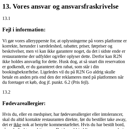
13. Vores ansvar og ansvarsfraskrivelse
13.1
Fejl i information:
Vi gør vores allerypperste for, at oplysningerne på vores platforme er
korrekte, herunder i særdeleshed, rabatter, priser, førpriser og
beskrivelser, men vi kan ikke garantere noget, da det i sidste ende er
restauranterne der udfylder og/eller oplyser dette. Derfor kan R2N
ikke holdes ansvarlig for dette. Husk dog, at så snart din reservation
er godkendt, er du garanteret den rabat, som står i din
bookingbekræftelse. Ligeledes vil du på R2N Go aldrig skulle
betale en anden pris end den der reklameres med på platformen når
du foretager et køb, dog jf. punkt. 6.2 (Pris fejl).
13.2
Fødevareallergier:
Hvis du, eller en medspiser, har fødevareallergier eller intolerancer,
skal du altid kontakte restauranten direkte, før du bestiller take away,
det er
ikke
nok at benytte kommentarfeltet. Hvis du har bestilt bord,