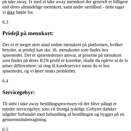
på take away, fx med et take away menukort der generelt er billigere
end deres almindelige menukort, samt andre særtilbud - dette tager
vi
ikke
højde for.
6.3
Prisfejl på menukort:
Der er et meget stort antal online menukort på platformen, hvilket
betyder, at prisfejl kan ske, ift. menukortet som findes hos
spisestedet. Det er spisestedernes ansvar, at priserne på menukort
som findes på deres R2N profil er korrekte, skulle du opleve at de to
priser differentiere, så ring til kundeservice mens du er hos
spisestedet, og vi løser straks problemet.
6.4
Servicegebyr:
Til sidst i take away bestillingsprocessen vil der blive pålagt et
mindre servicegebyr, som vil fremgå tydeligt. Gebyret dækker
udgifter forbundet med behandling af bestillingen og bygger på en
gennemsnitsbetragtning.
6.5