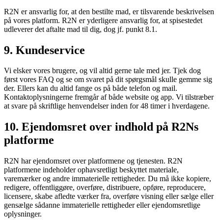
R2N er ansvarlig for, at den bestilte mad, er tilsvarende beskrivelsen
på vores platform. R2N er yderligere ansvarlig for, at spisestedet
udleverer det aftalte mad til dig, dog jf. punkt 8.1.
9. Kundeservice
Vi elsker vores brugere, og vil altid gerne tale med jer. Tjek dog
først vores FAQ og se om svaret på dit spørgsmål skulle gemme sig
der. Ellers kan du altid fange os på både telefon og mail.
Kontaktoplysningerne fremgår af både website og app. Vi tilstræber
at svare på skriftlige henvendelser inden for 48 timer i hverdagene.
10. Ejendomsret over indhold på R2Ns
platforme
R2N har ejendomsret over platformene og tjenesten. R2N
platformene indeholder ophavsretligt beskyttet materiale,
varemærker og andre immaterielle rettigheder. Du må ikke kopiere,
redigere, offentliggøre, overføre, distribuere, opføre, reproducere,
licensere, skabe afledte værker fra, overføre visning eller sælge eller
gensælge sådanne immaterielle rettigheder eller ejendomsretlige
oplysninger.