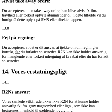
Afvist take away ordre:
Du accepterer, at en take away ordre, kan blive afvist fx ifm.
travlhed eller forkert oplyste åbningstider ol., i dette tilfælde vil du
hurtigt få dette oplyst på SMS eller direkte i appen.
13.8
Fejl på regning:
Du accepterer, at det er dit ansvar, at tjekke om din regning er
korrekt,
før
du forlader spisestedet. R2N kan ikke holdes ansvarlig
for manglende eller forkert udregning af fx rabat efter du har forladt
spisestedet.
14. Vores erstatningspligt
14.1
R2Ns ansvar:
Vores samlede vilkår udelukker ikke R2N for at kunne holdes
ansvarlig fx ifm. grov uagtsomhed eller lign., som ikke kan
begrænses i henhold til gældende lovgivning.