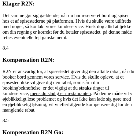
Klager R2N:
Det samme gør sig gældende, når du har reserveret bord og spiser
hos et af spisestederne på platformen. Hvis du skulle være utilfreds
med noget, så kontakt vores kundeservice. Husk dog altid at tjekke
om din regning er korrekt
før
du betaler spisestedet, på denne måde
rettes eventuelle fejl ganske nemt.
8.4
Kompensation R2N:
R2N er ansvarlig for, at spisestedet giver dig den aftalte rabat, når du
booker bord gennem vores service. Hvis du skulle opleve, at et
spisested ikke vil give dig den rabat, som står i din
bookingbekræftelse, er det vigtigt at du
straks
ringer til
kundeservice,
mens du stadig er i restauranten
. På denne måde vil vi
øjeblikkeligt løse problemet og hvis det ikke kan lade sig gøre med
en øjeblikkelig løsning, vil vi efterfølgende kompensere dig for den
manglende rabat.
8.5
Kompensation R2N Go: