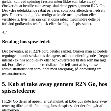
gælder kun ved spisning i restauranten (ikke som take away).
Ønsker du at bestille take away, skal dette gøres gennem R2N Go.
Der ydes udelukkende rabat på varer, som ikke allerede er nedsat i
pris. Det er samtidig ikke muligt at betale med gavekort eller
værdibevis, hvis man ønsker at opnå rabat, medmindre dette på
forhånd godkendes telefonisk eller skriftligt af spisestedet.
4.7
Betaling hos spisestedet:
Det forventes, at et R2N-bord betaler samlet. Ønsker man at fordele
regningen blandt selskabets deltagere, må man efterfølgende afregne
internt - fx. via MobilePay eller bankoverførsel til den som har lagt
ud. Formålet er at minimere risikoen for fejl samt at begrænse
administrationstiden forbundet med afregning, på opfordring fra
restauratørerne.
5. Køb af take away gennem R2N Go, hos
spisestederne
I R2N Go delen af appen, er det muligt, at købe udvalgte take away
retter og tilbehør til afhentning, hos de spisesteder der fremgår af
platformen.