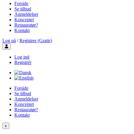
Forside
Se tilbud
Anmeldelser
Konceptet
Restauratør?
Kontakt
Log på
/
Registrer (Gratis)
Toggle user menu
Log ind
Registrér
Forside
Se tilbud
Anmeldelser
Konceptet
Restauratør?
Kontakt
x