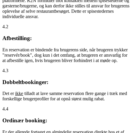
platformene. R2N formidler blot kontakten mellem spisestederne og
gæsterne/brugerne, og kan derfor ikke stilles til ansvar for brugerens
oplevelse af selve restaurantbesøget. Dette er spisestedernes
individuelle ansvar.
4.2
Afbestilling:
En reservation er bindende fra brugerens side, når brugeren trykker
"reservér/book", dog kun i det omfang, at brugeren er ansvarlig for
at afbestille igen, hvis brugeren bliver forhindret i at møde op.
4.3
Dobbeltbookinger:
Det er
ikke
tilladt at lave samme reservation flere gange i træk med
forskellige brugerprofiler for at opnå størst mulig rabat.
4.4
Ordinær booking:
Er der allerede fortaget en almindelig reservation direkte hos et af