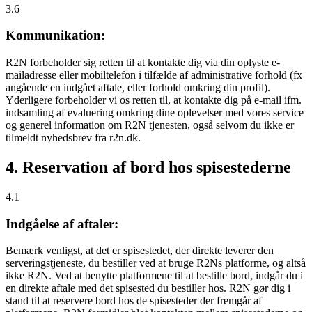
3.6
Kommunikation:
R2N forbeholder sig retten til at kontakte dig via din oplyste e-
mailadresse eller mobiltelefon i tilfælde af administrative forhold (fx
angående en indgået aftale, eller forhold omkring din profil).
Yderligere forbeholder vi os retten til, at kontakte dig på e-mail ifm.
indsamling af evaluering omkring dine oplevelser med vores service
og generel information om R2N tjenesten, også selvom du ikke er
tilmeldt nyhedsbrev fra r2n.dk.
4. Reservation af bord hos spisestederne
4.1
Indgåelse af aftaler:
Bemærk venligst, at det er spisestedet, der direkte leverer den
serveringstjeneste, du bestiller ved at bruge R2Ns platforme, og altså
ikke R2N. Ved at benytte platformene til at bestille bord, indgår du i
en direkte aftale med det spisested du bestiller hos. R2N gør dig i
stand til at reservere bord hos de spisesteder der fremgår af