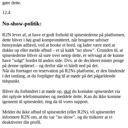
gøre dette.
12.4
No-show-politik:
R2N lever af, at have et godt forhold til spisestederne på platformen,
dette bliver i høj grad kompromitteret, når brugerne udviser
hensynsløs adfærd, ved at booke et bord, og lader være med at
dukke op eller melde afbud – et så kaldt "no show". Grunden til, at
spisestederne bliver så sure over netop dette, er selvsagt at de kunne
have "solgt" bordet til anden side. Dvs. at de decideret mister penge
på denne opførsel – og derfor slår vi hårdt ned på det.
Når du foretager en reservation på R2Ns platforme, er den bindende
i det omfang, at du forpligter dig til at møde på det pågældende
tidspunkt.
Bliver du forhindret i at møde op,
skal
du kontakte spisestedet via
det oplyste telefonnummer og meddele dette. Kan du ikke komme
igennem til spisestedet, ring da til vores support.
Melder du ikke afbud til spisestedet (eller R2N), vil spisestedet
informere R2N om, at du var "no show", og du risikerer at vi
deaktiverer din profil.