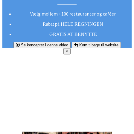
Vælg mellem +100 restauranter og caféer
Rabat på HELE REGNINGEN
GRATIS AT BENYTTE
Se konceptet i denne video
Kom tilbage til website
×
FØR DU
SMUTTER!
Hent vores gratis app og undgå at gå glip af et
godt tilbud næste gang sulten melder sig.