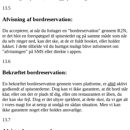
13.5
Afvisning af bordreservation:
Du accepterer, at når du fortager en "bordreservation" gennem R2N,
er det blot en forespørgsel til spisestedet og på samme måde som når
du selv ringer ned, kan det ske, at de er fuldt booket, eller holder
lukket. I dette tilfælde vil du hurtigst muligt blive informeret om
"afvisningen" på SMS eller direkte i appen.
13.6
Bekræftet bordreservation:
En bekræftet bordreservation gennem vores platforme, er
altid
aktivt
godkendt af spisestederne. Dog kan vi ikke garantere, at dit bord står
klar, eller om der er plads til dig, eller om restauranten er åben, da
der kan ske fejl. Dog er det uhyre sjældent, at dette sker, da vi gør alt
i vores magt for at netop at undgå en sådan situation. Men vi kan
ikke garantere noget eller holdes ansvarlige.
13.7