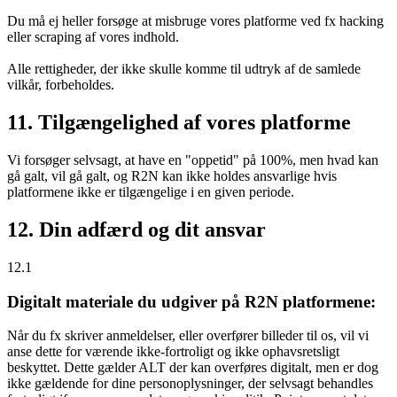
Du må ej heller forsøge at misbruge vores platforme ved fx hacking
eller scraping af vores indhold.
Alle rettigheder, der ikke skulle komme til udtryk af de samlede
vilkår, forbeholdes.
11. Tilgængelighed af vores platforme
Vi forsøger selvsagt, at have en "oppetid" på 100%, men hvad kan
gå galt, vil gå galt, og R2N kan ikke holdes ansvarlige hvis
platformene ikke er tilgængelige i en given periode.
12. Din adfærd og dit ansvar
12.1
Digitalt materiale du udgiver på R2N platformene:
Når du fx skriver anmeldelser, eller overfører billeder til os, vil vi
anse dette for værende ikke-fortroligt og ikke ophavsretsligt
beskyttet. Dette gælder ALT der kan overføres digitalt, men er dog
ikke gældende for dine personoplysninger, der selvsagt behandles