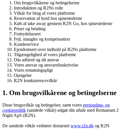
Om brugsvilkårene og betingelserne
Introduktion og R2Ns rolle
Vilkår for brug af vores platforme
Reservation af bord hos spisestederne
Køb af take away gennem R2N Go, hos spisestederne
Priser og betaling
Fortrydelsesret
Fejl, mangler og kompensation
Kundeservice
Ejendomsret over indhold på R2Ns platforme
Tilgængelighed af vores platforme
Din adfærd og dit ansvar
Vores ansvar og ansvarsfraskrivelse
Vores erstatningspligt
Opsigelse
R2N konkurrencevilkår
1. Om brugsvilkårene og betingelserne
Disse brugsvilkår og betingelser, samt vores
persondata- og
cookiepolitik
(samlede vilkår) udgør din aftale med Restaurant 2
Night ApS (R2N).
De samlede vilkår vedrører domænet
www.r2n.dk
og R2N