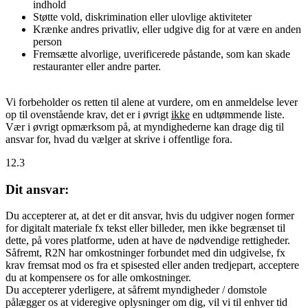
indhold
Støtte vold, diskrimination eller ulovlige aktiviteter
Krænke andres privatliv, eller udgive dig for at være en anden
person
Fremsætte alvorlige, uverificerede påstande, som kan skade
restauranter eller andre parter.
Vi forbeholder os retten til alene at vurdere, om en anmeldelse lever
op til ovenstående krav, det er i øvrigt
ikke
en udtømmende liste.
Vær i øvrigt opmærksom på, at myndighederne kan drage dig til
ansvar for, hvad du vælger at skrive i offentlige fora.
12.3
Dit ansvar:
Du accepterer at, at det er dit ansvar, hvis du udgiver nogen former
for digitalt materiale fx tekst eller billeder, men ikke begrænset til
dette, på vores platforme, uden at have de nødvendige rettigheder.
Såfremt, R2N har omkostninger forbundet med din udgivelse, fx
krav fremsat mod os fra et spisested eller anden tredjepart, acceptere
du at kompensere os for alle omkostninger.
Du accepterer yderligere, at såfremt myndigheder / domstole
pålægger os at videregive oplysninger om dig, vil vi til enhver tid