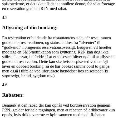
spisestederne, er det ikke tilladt at annullere denne, for så at foretage
en reservation gennem R2N med rabat.
4.5
Aflysning af din booking:
En reservation er bindende fra restaurantens side, når restauranten
godkender reservationen, og status ændres fra "afventer" til
"godkendt" i brugerens reservationsoversigt. Brugeren vil herefter
modtage en SMS/notifikation som kvittering. R2N kan dog ikke
stilles til ansvar, i tilfælde af at et spisested bliver nødt til at aflyse en
godkendt reservation. Dette kan ske hvis et spisested ved en fejl
laver en dobbelt booking, så de har booket samme bord to gange,
men også i tilfælde ved uforudsete hændelser hos spisestedet (fx
strømsvigt, brand, sygdom mv.).
4.6
Rabatten:
Bemærk at den rabat, der kan opnås ved
bordreservation
gennem
R2N, gælder for hele regningen, men at rabatten på drikkevarer kun
opnås, hvis drikkevarerne er købt sammen med mad. Rabatten