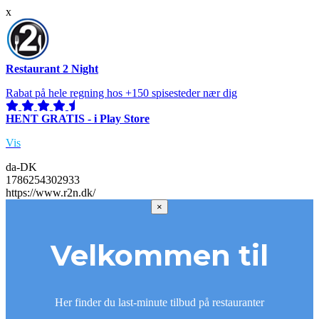
x
Restaurant 2 Night
Rabat på hele regning hos +150 spisesteder nær dig
HENT GRATIS - i Play Store
Vis
da-DK
1786254302933
https://www.r2n.dk/
×
Velkommen til
Her finder du last-minute tilbud på restauranter