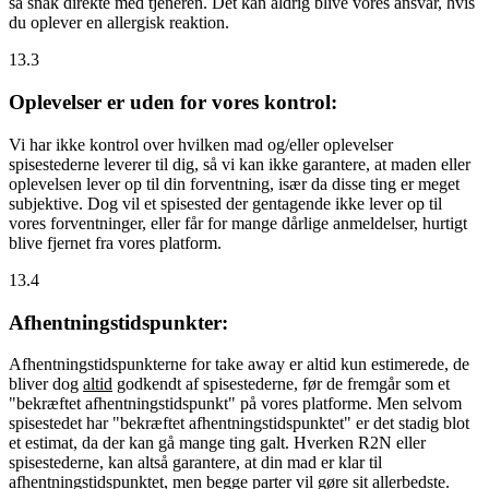
så snak direkte med tjeneren. Det kan aldrig blive vores ansvar, hvis
du oplever en allergisk reaktion.
13.3
Oplevelser er uden for vores kontrol:
Vi har ikke kontrol over hvilken mad og/eller oplevelser
spisestederne leverer til dig, så vi kan ikke garantere, at maden eller
oplevelsen lever op til din forventning, især da disse ting er meget
subjektive. Dog vil et spisested der gentagende ikke lever op til
vores forventninger, eller får for mange dårlige anmeldelser, hurtigt
blive fjernet fra vores platform.
13.4
Afhentningstidspunkter:
Afhentningstidspunkterne for take away er altid kun estimerede, de
bliver dog
altid
godkendt af spisestederne, før de fremgår som et
"bekræftet afhentningstidspunkt" på vores platforme. Men selvom
spisestedet har "bekræftet afhentningstidspunktet" er det stadig blot
et estimat, da der kan gå mange ting galt. Hverken R2N eller
spisestederne, kan altså garantere, at din mad er klar til
afhentningstidspunktet, men begge parter vil gøre sit allerbedste.