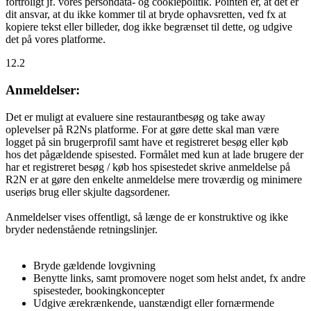
fortroligt jf. vores persondata- og cookiepolitik. Pointen er, at det er
dit ansvar, at du ikke kommer til at bryde ophavsretten, ved fx at
kopiere tekst eller billeder, dog ikke begrænset til dette, og udgive
det på vores platforme.
12.2
Anmeldelser:
Det er muligt at evaluere sine restaurantbesøg og take away
oplevelser på R2Ns platforme. For at gøre dette skal man være
logget på sin brugerprofil samt have et registreret besøg eller køb
hos det pågældende spisested. Formålet med kun at lade brugere der
har et registreret besøg / køb hos spisestedet skrive anmeldelse på
R2N er at gøre den enkelte anmeldelse mere troværdig og minimere
useriøs brug eller skjulte dagsordener.
Anmeldelser vises offentligt, så længe de er konstruktive og ikke
bryder nedenstående retningslinjer.
Bryde gældende lovgivning
Benytte links, samt promovere noget som helst andet, fx andre
spisesteder, bookingkoncepter
Udgive ærekrænkende, uanstændigt eller fornærmende