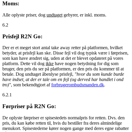
Moms:
Alle oplyste priser, dog
undtaget
gebyrer, er inkl. moms.
6.2
Prisfejl R2N Go:
Der er et meget stort antal take away retter på platformen, hvilket
betyder, at prisfejl kan ske. Disse fejl vil dog typisk være i førprisen,
som kan have ændret sig, uden at det er blevet opdateret på vores
platform. Dette vil dog
ikke
have nogen betydning for dig som
bruger, den pris du ser på platformen, er den pris du kommer til at
betale. Dog undtaget åbenlyse prisfejl,
"hvor du som kunde burde
have indset, at der er tale om en fejl (og derved har handlet i ond
tro)"
, som bekendtgjort af
forbrugerombudsmanden.dk
.
6.2.1
Førpriser på R2N Go:
De oplyste førpriser er spisestedets normalpris for retten. Dvs. den
pris, du kan købe retten til, hvis du bestiller fra deres almindelige
menukort. Spisestederne kører nogen gange med deres egne rabatter