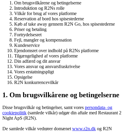
Om brugsvilkårene og betingelserne
Introduktion og R2Ns rolle
Vilkår for brug af vores platforme
Reservation af bord hos spisestederne
Køb af take away gennem R2N Go, hos spisestederne
Priser og betaling
Fortrydelsesret
Fejl, mangler og kompensation
Kundeservice
Ejendomsret over indhold på R2Ns platforme
Tilgængelighed af vores platforme
Din adfærd og dit ansvar
Vores ansvar og ansvarsfraskrivelse
Vores erstatningspligt
Opsigelse
R2N konkurrencevilkår
1. Om brugsvilkårene og betingelserne
Disse brugsvilkår og betingelser, samt vores
persondata- og
cookiepolitik
(samlede vilkår) udgør din aftale med Restaurant 2
Night ApS (R2N).
De samlede vilkår vedrører domænet
www.r2n.dk
og R2N