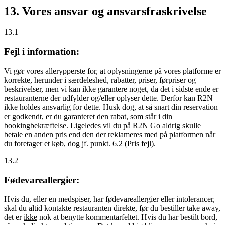
13. Vores ansvar og ansvarsfraskrivelse
13.1
Fejl i information:
Vi gør vores allerypperste for, at oplysningerne på vores platforme er
korrekte, herunder i særdeleshed, rabatter, priser, førpriser og
beskrivelser, men vi kan ikke garantere noget, da det i sidste ende er
restauranterne der udfylder og/eller oplyser dette. Derfor kan R2N
ikke holdes ansvarlig for dette. Husk dog, at så snart din reservation
er godkendt, er du garanteret den rabat, som står i din
bookingbekræftelse. Ligeledes vil du på R2N Go aldrig skulle
betale en anden pris end den der reklameres med på platformen når
du foretager et køb, dog jf. punkt. 6.2 (Pris fejl).
13.2
Fødevareallergier:
Hvis du, eller en medspiser, har fødevareallergier eller intolerancer,
skal du altid kontakte restauranten direkte, før du bestiller take away,
det er
ikke
nok at benytte kommentarfeltet. Hvis du har bestilt bord,