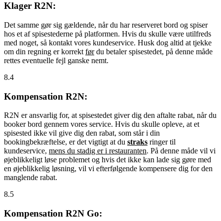
Klager R2N:
Det samme gør sig gældende, når du har reserveret bord og spiser
hos et af spisestederne på platformen. Hvis du skulle være utilfreds
med noget, så kontakt vores kundeservice. Husk dog altid at tjekke
om din regning er korrekt
før
du betaler spisestedet, på denne måde
rettes eventuelle fejl ganske nemt.
8.4
Kompensation R2N:
R2N er ansvarlig for, at spisestedet giver dig den aftalte rabat, når du
booker bord gennem vores service. Hvis du skulle opleve, at et
spisested ikke vil give dig den rabat, som står i din
bookingbekræftelse, er det vigtigt at du
straks
ringer til
kundeservice,
mens du stadig er i restauranten
. På denne måde vil vi
øjeblikkeligt løse problemet og hvis det ikke kan lade sig gøre med
en øjeblikkelig løsning, vil vi efterfølgende kompensere dig for den
manglende rabat.
8.5
Kompensation R2N Go: