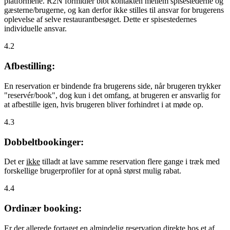
platformene. R2N formidler blot kontakten mellem spisestederne og
gæsterne/brugerne, og kan derfor ikke stilles til ansvar for brugerens
oplevelse af selve restaurantbesøget. Dette er spisestedernes
individuelle ansvar.
4.2
Afbestilling:
En reservation er bindende fra brugerens side, når brugeren trykker
"reservér/book", dog kun i det omfang, at brugeren er ansvarlig for
at afbestille igen, hvis brugeren bliver forhindret i at møde op.
4.3
Dobbeltbookinger:
Det er
ikke
tilladt at lave samme reservation flere gange i træk med
forskellige brugerprofiler for at opnå størst mulig rabat.
4.4
Ordinær booking:
Er der allerede fortaget en almindelig reservation direkte hos et af