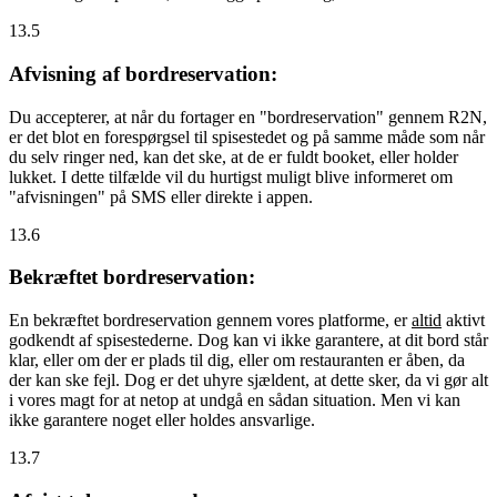
13.5
Afvisning af bordreservation:
Du accepterer, at når du fortager en "bordreservation" gennem R2N,
er det blot en forespørgsel til spisestedet og på samme måde som når
du selv ringer ned, kan det ske, at de er fuldt booket, eller holder
lukket. I dette tilfælde vil du hurtigst muligt blive informeret om
"afvisningen" på SMS eller direkte i appen.
13.6
Bekræftet bordreservation:
En bekræftet bordreservation gennem vores platforme, er
altid
aktivt
godkendt af spisestederne. Dog kan vi ikke garantere, at dit bord står
klar, eller om der er plads til dig, eller om restauranten er åben, da
der kan ske fejl. Dog er det uhyre sjældent, at dette sker, da vi gør alt
i vores magt for at netop at undgå en sådan situation. Men vi kan
ikke garantere noget eller holdes ansvarlige.
13.7