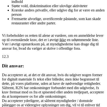
indhold
Støtte vold, diskrimination eller ulovlige aktiviteter
Krænke andres privatliv, eller udgive dig for at være en anden
person
Fremsætte alvorlige, uverificerede påstande, som kan skade
restauranter eller andre parter.
Vi forbeholder os retten til alene at vurdere, om en anmeldelse lever
op til ovenstående krav, det er i øvrigt
ikke
en udtømmende liste.
Vær i øvrigt opmærksom på, at myndighederne kan drage dig til
ansvar for, hvad du vælger at skrive i offentlige fora.
12.3
Dit ansvar:
Du accepterer at, at det er dit ansvar, hvis du udgiver nogen former
for digitalt materiale fx tekst eller billeder, men ikke begrænset til
dette, på vores platforme, uden at have de nødvendige rettigheder.
Såfremt, R2N har omkostninger forbundet med din udgivelse, fx
krav fremsat mod os fra et spisested eller anden tredjepart, acceptere
du at kompensere os for alle omkostninger.
Du accepterer yderligere, at såfremt myndigheder / domstole
pålægger os at videregive oplysninger om dig, vil vi til enhver tid