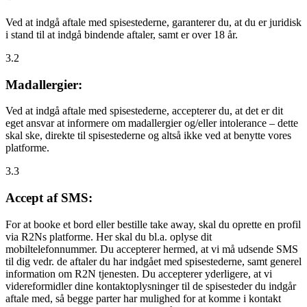
Ved at indgå aftale med spisestederne, garanterer du, at du er juridisk
i stand til at indgå bindende aftaler, samt er over 18 år.
3.2
Madallergier:
Ved at indgå aftale med spisestederne, accepterer du, at det er dit
eget ansvar at informere om madallergier og/eller intolerance – dette
skal ske, direkte til spisestederne og altså ikke ved at benytte vores
platforme.
3.3
Accept af SMS:
For at booke et bord eller bestille take away, skal du oprette en profil
via R2Ns platforme. Her skal du bl.a. oplyse dit
mobiltelefonnummer. Du accepterer hermed, at vi må udsende SMS
til dig vedr. de aftaler du har indgået med spisestederne, samt generel
information om R2N tjenesten. Du accepterer yderligere, at vi
videreformidler dine kontaktoplysninger til de spisesteder du indgår
aftale med, så begge parter har mulighed for at komme i kontakt