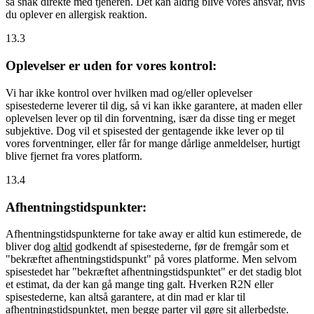
så snak direkte med tjeneren. Det kan aldrig blive vores ansvar, hvis
du oplever en allergisk reaktion.
13.3
Oplevelser er uden for vores kontrol:
Vi har ikke kontrol over hvilken mad og/eller oplevelser
spisestederne leverer til dig, så vi kan ikke garantere, at maden eller
oplevelsen lever op til din forventning, især da disse ting er meget
subjektive. Dog vil et spisested der gentagende ikke lever op til
vores forventninger, eller får for mange dårlige anmeldelser, hurtigt
blive fjernet fra vores platform.
13.4
Afhentningstidspunkter:
Afhentningstidspunkterne for take away er altid kun estimerede, de
bliver dog
altid
godkendt af spisestederne, før de fremgår som et
"bekræftet afhentningstidspunkt" på vores platforme. Men selvom
spisestedet har "bekræftet afhentningstidspunktet" er det stadig blot
et estimat, da der kan gå mange ting galt. Hverken R2N eller
spisestederne, kan altså garantere, at din mad er klar til
afhentningstidspunktet, men begge parter vil gøre sit allerbedste.