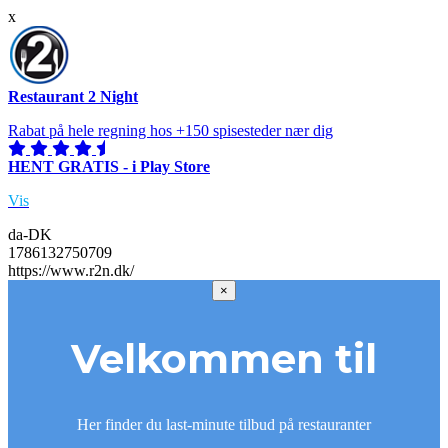
x
Restaurant 2 Night
Rabat på hele regning hos +150 spisesteder nær dig
HENT GRATIS - i Play Store
Vis
da-DK
1786132750709
https://www.r2n.dk/
×
Velkommen til
Her finder du last-minute tilbud på restauranter