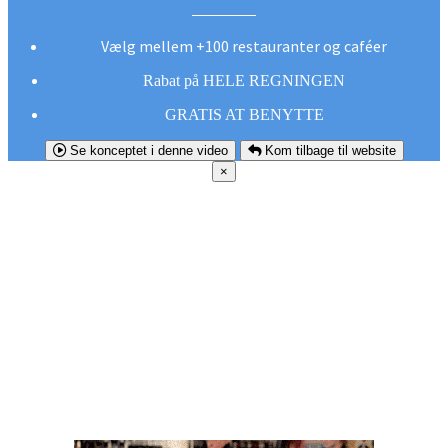
Vælg mellem +100 restauranter og caféer
Rabat på HELE REGNINGEN
GRATIS AT BENYTTE
Se konceptet i denne video
Kom tilbage til website
×
FØR DU
SMUTTER!
Hent vores gratis app og undgå at gå glip af et
godt tilbud næste gang sulten melder sig.