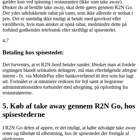
gælder kun ved spisning i restauranten (ikke som take away).
Ønsker du at bestille take away, skal dette gøres gennem R2N Go.
Der ydes udelukkende rabat på varer, som ikke allerede er nedsat i
pris. Det er samtidig ikke muligt at betale med gavekort eller
værdibevis, hvis man ønsker at opnå rabat, medmindre dette på
forhånd godkendes telefonisk eller skriftligt af spisestedet.
4.7
Betaling hos spisestedet:
Det forventes, at et R2N-bord betaler samlet. Ønsker man at fordele
regningen blandt selskabets deltagere, må man efterfølgende afregne
internt - fx. via MobilePay eller bankoverførsel til den som har lagt
ud. Formålet er at minimere risikoen for fejl samt at begrænse
administrationstiden forbundet med afregning, på opfordring fra
restauratørerne.
5. Køb af take away gennem R2N Go, hos
spisestederne
I R2N Go delen af appen, er det muligt, at købe udvalgte take away
retter og tilbehør til afhentning, hos de spisesteder der fremgår af
platformen.