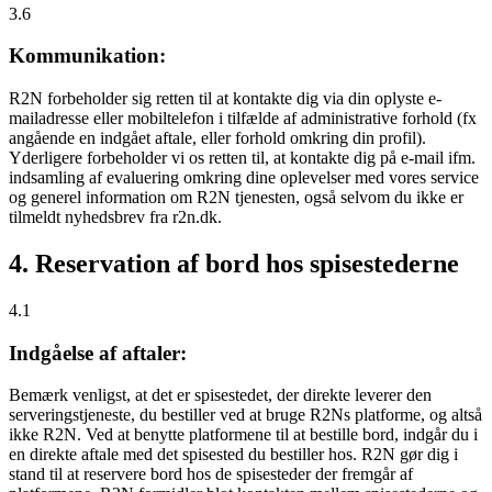
3.6
Kommunikation:
R2N forbeholder sig retten til at kontakte dig via din oplyste e-
mailadresse eller mobiltelefon i tilfælde af administrative forhold (fx
angående en indgået aftale, eller forhold omkring din profil).
Yderligere forbeholder vi os retten til, at kontakte dig på e-mail ifm.
indsamling af evaluering omkring dine oplevelser med vores service
og generel information om R2N tjenesten, også selvom du ikke er
tilmeldt nyhedsbrev fra r2n.dk.
4. Reservation af bord hos spisestederne
4.1
Indgåelse af aftaler:
Bemærk venligst, at det er spisestedet, der direkte leverer den
serveringstjeneste, du bestiller ved at bruge R2Ns platforme, og altså
ikke R2N. Ved at benytte platformene til at bestille bord, indgår du i
en direkte aftale med det spisested du bestiller hos. R2N gør dig i
stand til at reservere bord hos de spisesteder der fremgår af