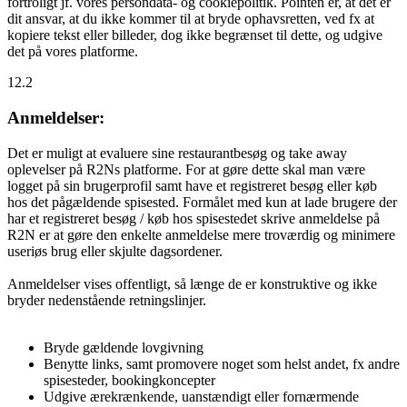
fortroligt jf. vores persondata- og cookiepolitik. Pointen er, at det er
dit ansvar, at du ikke kommer til at bryde ophavsretten, ved fx at
kopiere tekst eller billeder, dog ikke begrænset til dette, og udgive
det på vores platforme.
12.2
Anmeldelser:
Det er muligt at evaluere sine restaurantbesøg og take away
oplevelser på R2Ns platforme. For at gøre dette skal man være
logget på sin brugerprofil samt have et registreret besøg eller køb
hos det pågældende spisested. Formålet med kun at lade brugere der
har et registreret besøg / køb hos spisestedet skrive anmeldelse på
R2N er at gøre den enkelte anmeldelse mere troværdig og minimere
useriøs brug eller skjulte dagsordener.
Anmeldelser vises offentligt, så længe de er konstruktive og ikke
bryder nedenstående retningslinjer.
Bryde gældende lovgivning
Benytte links, samt promovere noget som helst andet, fx andre
spisesteder, bookingkoncepter
Udgive ærekrænkende, uanstændigt eller fornærmende