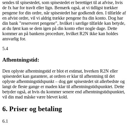
sendes til spisestedet, som spisestedet er berettiget til at afvise, hvis
de fx har for travlt eller lign. Bemærk også, at vi tidligst trækker
pengene for din ordre, når spisestedet har godkendt den. I tilfælde af
en afvist ordre, vil vi aldrig trække pengene fra din konto. Dog har
din bank "reserveret pengene", hvilket i særlige tilfælde kan betyde,
at du først kan se dem igen på din konto efter nogle dage. Dette
kommer an på bankens procedure, hvilket R2N ikke kan holdes
ansvarlig for.
5.4
Afhentningstid:
Den oplyste afhentningstid er blot et estimat, hverken R2N eller
spisestedet kan garantere, at ordren er klar til afhentning til det
oplyste afhentningstidspunkt – dog gør spisestedet sit allerbedste og
langt de fleste gange er maden klar til afhentningstidspunktet. Dette
betyder også, at hvis du kommer senere end afhentningstidspunktet,
vil din mad måske være blevet kold.
6. Priser og betaling
6.1