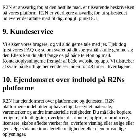
R2N er ansvarlig for, at den bestilte mad, er tilsvarende beskrivelsen
på vores platform. R2N er yderligere ansvarlig for, at spisestedet
udleverer det aftalte mad til dig, dog jf. punkt 8.1.
9. Kundeservice
Vi elsker vores brugere, og vil altid gerne tale med jer. Tjek dog
først vores FAQ og se om svaret på dit spørgsmål skulle gemme sig
der. Ellers kan du altid fange os på både telefon og mail.
Kontaktoplysningerne fremgår af både website og app. Vi tilstræber
at svare på skriftlige henvendelser inden for 48 timer i hverdagene.
10. Ejendomsret over indhold på R2Ns
platforme
R2N har ejendomsret over platformene og tjenesten. R2N
platformene indeholder ophavsretligt beskyttet materiale,
varemærker og andre immaterielle rettigheder. Du må ikke kopiere,
redigere, offentliggøre, overføre, distribuere, opføre, reproducere,
licensere, skabe afledte værker fra, overføre visning eller sælge eller
gensælge sådanne immaterielle rettigheder eller ejendomsretlige
oplysninger.