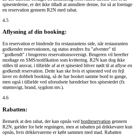
spisestederne, er det ikke tilladt at annullere denne, for så at foretage
en reservation gennem R2N med rabat.
4.5
Aflysning af din booking:
En reservation er bindende fra restaurantens side, når restauranten
godkender reservationen, og status ændres fra "afventer" til
"godkendt" i brugerens reservationsoversigt. Brugeren vil herefter
modtage en SMS/notifikation som kvittering. R2N kan dog ikke
stilles til ansvar, i tilfælde af at et spisested bliver nødt til at aflyse en
godkendt reservation. Dette kan ske hvis et spisested ved en fejl
laver en dobbelt booking, så de har booket samme bord to gange,
men også i tilfælde ved uforudsete hændelser hos spisestedet (fx
strømsvigt, brand, sygdom mv.).
4.6
Rabatten:
Bemærk at den rabat, der kan opnås ved
bordreservation
gennem
R2N, gælder for hele regningen, men at rabatten på drikkevarer kun
opnås, hvis drikkevarerne er købt sammen med mad. Rabatten