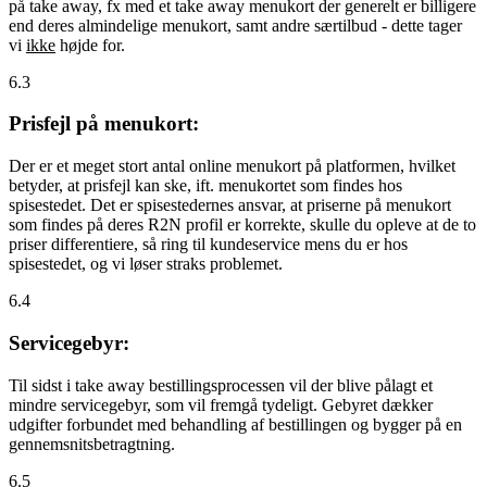
på take away, fx med et take away menukort der generelt er billigere
end deres almindelige menukort, samt andre særtilbud - dette tager
vi
ikke
højde for.
6.3
Prisfejl på menukort:
Der er et meget stort antal online menukort på platformen, hvilket
betyder, at prisfejl kan ske, ift. menukortet som findes hos
spisestedet. Det er spisestedernes ansvar, at priserne på menukort
som findes på deres R2N profil er korrekte, skulle du opleve at de to
priser differentiere, så ring til kundeservice mens du er hos
spisestedet, og vi løser straks problemet.
6.4
Servicegebyr:
Til sidst i take away bestillingsprocessen vil der blive pålagt et
mindre servicegebyr, som vil fremgå tydeligt. Gebyret dækker
udgifter forbundet med behandling af bestillingen og bygger på en
gennemsnitsbetragtning.
6.5