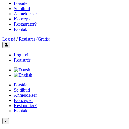
Forside
Se tilbud
Anmeldelser
Konceptet
Restauratør?
Kontakt
Log på
/
Registrer (Gratis)
Toggle user menu
Log ind
Registrér
Forside
Se tilbud
Anmeldelser
Konceptet
Restauratør?
Kontakt
x