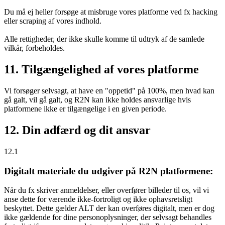
Du må ej heller forsøge at misbruge vores platforme ved fx hacking
eller scraping af vores indhold.
Alle rettigheder, der ikke skulle komme til udtryk af de samlede
vilkår, forbeholdes.
11. Tilgængelighed af vores platforme
Vi forsøger selvsagt, at have en "oppetid" på 100%, men hvad kan
gå galt, vil gå galt, og R2N kan ikke holdes ansvarlige hvis
platformene ikke er tilgængelige i en given periode.
12. Din adfærd og dit ansvar
12.1
Digitalt materiale du udgiver på R2N platformene:
Når du fx skriver anmeldelser, eller overfører billeder til os, vil vi
anse dette for værende ikke-fortroligt og ikke ophavsretsligt
beskyttet. Dette gælder ALT der kan overføres digitalt, men er dog
ikke gældende for dine personoplysninger, der selvsagt behandles