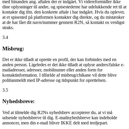
med hinanden ang. aftalen der er indgået. Vi videreformidler ikke
dine oplysninger til andre, og spisestederne har udelukkende ret til at
kontakte dig ifm. den konkrete aftale i har indgået. Hvis du oplever,
at et spisested på platformen kontakter dig direkte, og du mistænker
at de har fået dit navn/nummer gennem R2N, så kontakt os venligst
straks.
3.4
Misbrug:
Det er ikke tilladt at oprette en profil, der kan forbindes med en
anden person. Ligeledes er det ikke tilladt at oplyse andres/falske e-
mailadresser, adresser, mobilnumre eller anden form for
kontaktinformation. I tilfælde af misbrug/chikane vil dette blive
politianmeldt med IP-adresse og tidspunkt for oprettelsen.
3.5
Nyhedsbreve:
Ved at tilmelde dig R2Ns nyhedsbrev accepterer du, at vi må
udsende nyhedsbreve til dig. E-mailnyhedsbreve kan indeholde
annoncer, men din e-mail bliver IKKE delt med tredjepart.