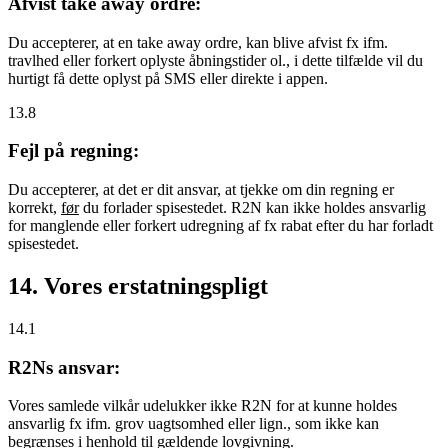
Afvist take away ordre:
Du accepterer, at en take away ordre, kan blive afvist fx ifm.
travlhed eller forkert oplyste åbningstider ol., i dette tilfælde vil du
hurtigt få dette oplyst på SMS eller direkte i appen.
13.8
Fejl på regning:
Du accepterer, at det er dit ansvar, at tjekke om din regning er
korrekt,
før
du forlader spisestedet. R2N kan ikke holdes ansvarlig
for manglende eller forkert udregning af fx rabat efter du har forladt
spisestedet.
14. Vores erstatningspligt
14.1
R2Ns ansvar:
Vores samlede vilkår udelukker ikke R2N for at kunne holdes
ansvarlig fx ifm. grov uagtsomhed eller lign., som ikke kan
begrænses i henhold til gældende lovgivning.