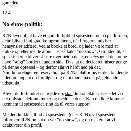
gøre dette.
12.4
No-show-politik:
R2N lever af, at have et godt forhold til spisestederne på platformen,
dette bliver i høj grad kompromitteret, når brugerne udviser
hensynsløs adfærd, ved at booke et bord, og lader være med at
dukke op eller melde afbud – et så kaldt "no show". Grunden til, at
spisestederne bliver så sure over netop dette, er selvsagt at de kunne
have "solgt" bordet til anden side. Dvs. at de decideret mister penge
på denne opførsel – og derfor slår vi hårdt ned på det.
Når du foretager en reservation på R2Ns platforme, er den bindende
i det omfang, at du forpligter dig til at møde på det pågældende
tidspunkt.
Bliver du forhindret i at møde op,
skal
du kontakte spisestedet via
det oplyste telefonnummer og meddele dette. Kan du ikke komme
igennem til spisestedet, ring da til vores support.
Melder du ikke afbud til spisestedet (eller R2N), vil spisestedet
informere R2N om, at du var "no show", og du risikerer at vi
deaktiverer din profil.