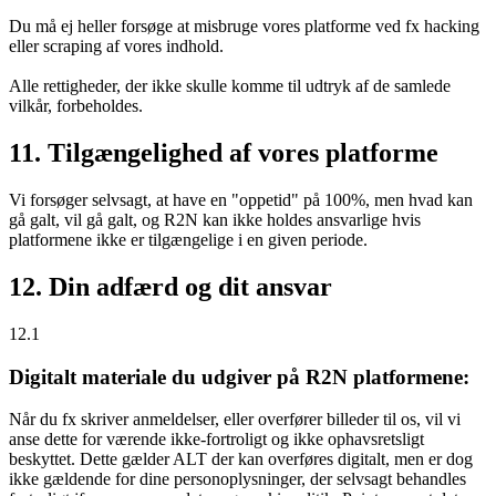
Du må ej heller forsøge at misbruge vores platforme ved fx hacking
eller scraping af vores indhold.
Alle rettigheder, der ikke skulle komme til udtryk af de samlede
vilkår, forbeholdes.
11. Tilgængelighed af vores platforme
Vi forsøger selvsagt, at have en "oppetid" på 100%, men hvad kan
gå galt, vil gå galt, og R2N kan ikke holdes ansvarlige hvis
platformene ikke er tilgængelige i en given periode.
12. Din adfærd og dit ansvar
12.1
Digitalt materiale du udgiver på R2N platformene:
Når du fx skriver anmeldelser, eller overfører billeder til os, vil vi
anse dette for værende ikke-fortroligt og ikke ophavsretsligt
beskyttet. Dette gælder ALT der kan overføres digitalt, men er dog
ikke gældende for dine personoplysninger, der selvsagt behandles