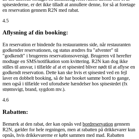
spisestederne, er det ikke tilladt at annullere denne, for så at foretage
en reservation gennem R2N med rabat.
4.5
Aflysning af din booking:
En reservation er bindende fra restaurantens side, når restauranten
godkender reservationen, og status ændres fra "afventer" til
"godkendt" i brugerens reservationsoversigt. Brugeren vil herefter
modtage en SMS/notifikation som kvittering. R2N kan dog ikke
stilles til ansvar, i tilfælde af at et spisested bliver nødt til at aflyse en
godkendt reservation. Dette kan ske hvis et spisested ved en fejl
laver en dobbelt booking, så de har booket samme bord to gange,
men også i tilfælde ved uforudsete hændelser hos spisestedet (fx
strømsvigt, brand, sygdom mv.).
4.6
Rabatten:
Bemærk at den rabat, der kan opnås ved
bordreservation
gennem
R2N, gælder for hele regningen, men at rabatten på drikkevarer kun
opnås, hvis drikkevarerne er købt sammen med mad. Rabatten