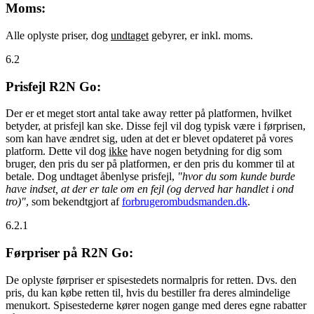
Moms:
Alle oplyste priser, dog
undtaget
gebyrer, er inkl. moms.
6.2
Prisfejl R2N Go:
Der er et meget stort antal take away retter på platformen, hvilket
betyder, at prisfejl kan ske. Disse fejl vil dog typisk være i førprisen,
som kan have ændret sig, uden at det er blevet opdateret på vores
platform. Dette vil dog
ikke
have nogen betydning for dig som
bruger, den pris du ser på platformen, er den pris du kommer til at
betale. Dog undtaget åbenlyse prisfejl,
"hvor du som kunde burde
have indset, at der er tale om en fejl (og derved har handlet i ond
tro)"
, som bekendtgjort af
forbrugerombudsmanden.dk
.
6.2.1
Førpriser på R2N Go:
De oplyste førpriser er spisestedets normalpris for retten. Dvs. den
pris, du kan købe retten til, hvis du bestiller fra deres almindelige
menukort. Spisestederne kører nogen gange med deres egne rabatter