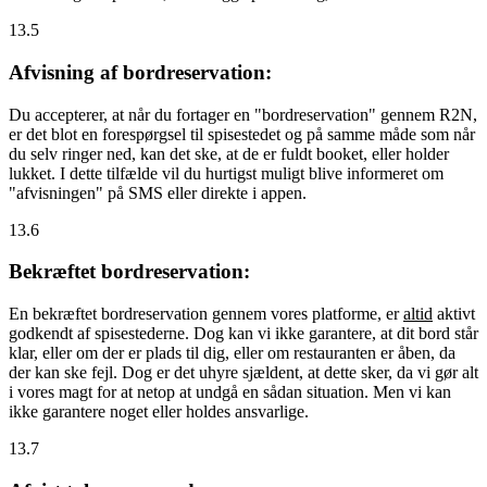
13.5
Afvisning af bordreservation:
Du accepterer, at når du fortager en "bordreservation" gennem R2N,
er det blot en forespørgsel til spisestedet og på samme måde som når
du selv ringer ned, kan det ske, at de er fuldt booket, eller holder
lukket. I dette tilfælde vil du hurtigst muligt blive informeret om
"afvisningen" på SMS eller direkte i appen.
13.6
Bekræftet bordreservation:
En bekræftet bordreservation gennem vores platforme, er
altid
aktivt
godkendt af spisestederne. Dog kan vi ikke garantere, at dit bord står
klar, eller om der er plads til dig, eller om restauranten er åben, da
der kan ske fejl. Dog er det uhyre sjældent, at dette sker, da vi gør alt
i vores magt for at netop at undgå en sådan situation. Men vi kan
ikke garantere noget eller holdes ansvarlige.
13.7