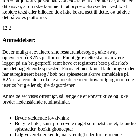
fortroligt jf. vores persondata- og cookiepolitik. Pointen er, at det er
dit ansvar, at du ikke kommer til at bryde ophavsretten, ved fx at
kopiere tekst eller billeder, dog ikke begrænset til dette, og udgive
det på vores platforme.
12.2
Anmeldelser:
Det er muligt at evaluere sine restaurantbesøg og take away
oplevelser på R2Ns platforme. For at gøre dette skal man være
logget på sin brugerprofil samt have et registreret besøg eller køb
hos det pågældende spisested. Formålet med kun at lade brugere der
har et registreret besøg / køb hos spisestedet skrive anmeldelse på
R2N er at gøre den enkelte anmeldelse mere troværdig og minimere
useriøs brug eller skjulte dagsordener.
Anmeldelser vises offentligt, så længe de er konstruktive og ikke
bryder nedenstående retningslinjer.
Bryde gældende lovgivning
Benytte links, samt promovere noget som helst andet, fx andre
spisesteder, bookingkoncepter
Udgive ærekrænkende, uanstændigt eller fornærmende