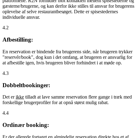
platformene. R2N formidler blot kontakten mellem spisestederne og
gæsterne/brugerne, og kan derfor ikke stilles til ansvar for brugerens
oplevelse af selve restaurantbesøget. Dette er spisestedernes
individuelle ansvar.
4.2
Afbestilling:
En reservation er bindende fra brugerens side, når brugeren trykker
"reservér/book", dog kun i det omfang, at brugeren er ansvarlig for
at afbestille igen, hvis brugeren bliver forhindret i at møde op.
4.3
Dobbeltbookinger:
Det er
ikke
tilladt at lave samme reservation flere gange i træk med
forskellige brugerprofiler for at opnå størst mulig rabat.
4.4
Ordinær booking:
Er der allerede fortaget en almindelig reservation direkte hos et af