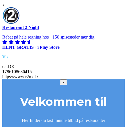
x
Restaurant 2 Night
Rabat på hele regning hos +150 spisesteder nær dig
HENT GRATIS - i Play Store
Vis
da-DK
1786108636415
https://www.r2n.dk/
×
Velkommen til
Her finder du last-minute tilbud på restauranter