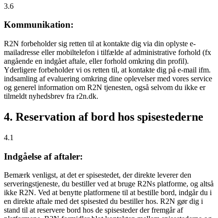
3.6
Kommunikation:
R2N forbeholder sig retten til at kontakte dig via din oplyste e-
mailadresse eller mobiltelefon i tilfælde af administrative forhold (fx
angående en indgået aftale, eller forhold omkring din profil).
Yderligere forbeholder vi os retten til, at kontakte dig på e-mail ifm.
indsamling af evaluering omkring dine oplevelser med vores service
og generel information om R2N tjenesten, også selvom du ikke er
tilmeldt nyhedsbrev fra r2n.dk.
4. Reservation af bord hos spisestederne
4.1
Indgåelse af aftaler:
Bemærk venligst, at det er spisestedet, der direkte leverer den
serveringstjeneste, du bestiller ved at bruge R2Ns platforme, og altså
ikke R2N. Ved at benytte platformene til at bestille bord, indgår du i
en direkte aftale med det spisested du bestiller hos. R2N gør dig i
stand til at reservere bord hos de spisesteder der fremgår af