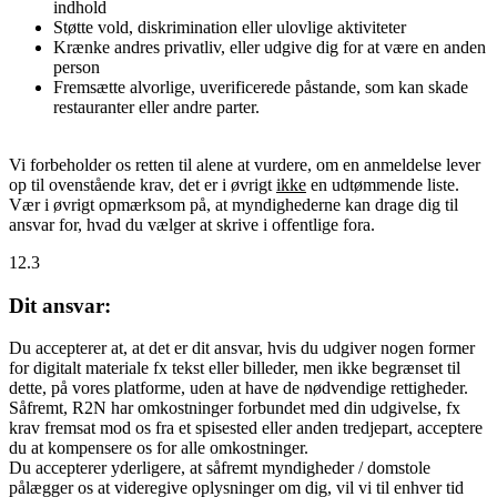
indhold
Støtte vold, diskrimination eller ulovlige aktiviteter
Krænke andres privatliv, eller udgive dig for at være en anden
person
Fremsætte alvorlige, uverificerede påstande, som kan skade
restauranter eller andre parter.
Vi forbeholder os retten til alene at vurdere, om en anmeldelse lever
op til ovenstående krav, det er i øvrigt
ikke
en udtømmende liste.
Vær i øvrigt opmærksom på, at myndighederne kan drage dig til
ansvar for, hvad du vælger at skrive i offentlige fora.
12.3
Dit ansvar:
Du accepterer at, at det er dit ansvar, hvis du udgiver nogen former
for digitalt materiale fx tekst eller billeder, men ikke begrænset til
dette, på vores platforme, uden at have de nødvendige rettigheder.
Såfremt, R2N har omkostninger forbundet med din udgivelse, fx
krav fremsat mod os fra et spisested eller anden tredjepart, acceptere
du at kompensere os for alle omkostninger.
Du accepterer yderligere, at såfremt myndigheder / domstole
pålægger os at videregive oplysninger om dig, vil vi til enhver tid