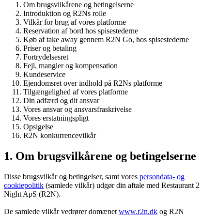
Om brugsvilkårene og betingelserne
Introduktion og R2Ns rolle
Vilkår for brug af vores platforme
Reservation af bord hos spisestederne
Køb af take away gennem R2N Go, hos spisestederne
Priser og betaling
Fortrydelsesret
Fejl, mangler og kompensation
Kundeservice
Ejendomsret over indhold på R2Ns platforme
Tilgængelighed af vores platforme
Din adfærd og dit ansvar
Vores ansvar og ansvarsfraskrivelse
Vores erstatningspligt
Opsigelse
R2N konkurrencevilkår
1. Om brugsvilkårene og betingelserne
Disse brugsvilkår og betingelser, samt vores
persondata- og
cookiepolitik
(samlede vilkår) udgør din aftale med Restaurant 2
Night ApS (R2N).
De samlede vilkår vedrører domænet
www.r2n.dk
og R2N