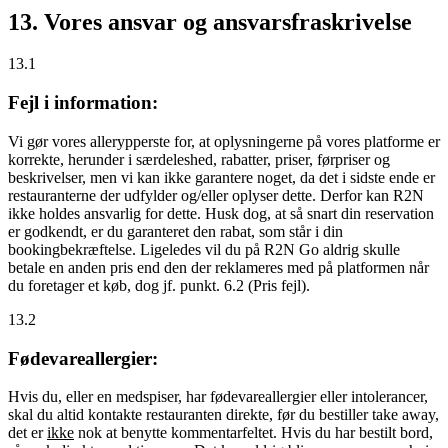
13. Vores ansvar og ansvarsfraskrivelse
13.1
Fejl i information:
Vi gør vores allerypperste for, at oplysningerne på vores platforme er
korrekte, herunder i særdeleshed, rabatter, priser, førpriser og
beskrivelser, men vi kan ikke garantere noget, da det i sidste ende er
restauranterne der udfylder og/eller oplyser dette. Derfor kan R2N
ikke holdes ansvarlig for dette. Husk dog, at så snart din reservation
er godkendt, er du garanteret den rabat, som står i din
bookingbekræftelse. Ligeledes vil du på R2N Go aldrig skulle
betale en anden pris end den der reklameres med på platformen når
du foretager et køb, dog jf. punkt. 6.2 (Pris fejl).
13.2
Fødevareallergier:
Hvis du, eller en medspiser, har fødevareallergier eller intolerancer,
skal du altid kontakte restauranten direkte, før du bestiller take away,
det er
ikke
nok at benytte kommentarfeltet. Hvis du har bestilt bord,