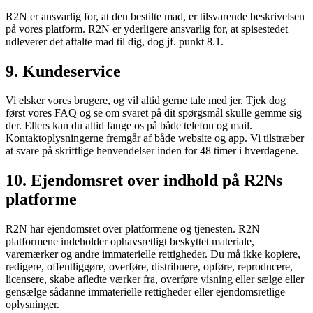
R2N er ansvarlig for, at den bestilte mad, er tilsvarende beskrivelsen
på vores platform. R2N er yderligere ansvarlig for, at spisestedet
udleverer det aftalte mad til dig, dog jf. punkt 8.1.
9. Kundeservice
Vi elsker vores brugere, og vil altid gerne tale med jer. Tjek dog
først vores FAQ og se om svaret på dit spørgsmål skulle gemme sig
der. Ellers kan du altid fange os på både telefon og mail.
Kontaktoplysningerne fremgår af både website og app. Vi tilstræber
at svare på skriftlige henvendelser inden for 48 timer i hverdagene.
10. Ejendomsret over indhold på R2Ns
platforme
R2N har ejendomsret over platformene og tjenesten. R2N
platformene indeholder ophavsretligt beskyttet materiale,
varemærker og andre immaterielle rettigheder. Du må ikke kopiere,
redigere, offentliggøre, overføre, distribuere, opføre, reproducere,
licensere, skabe afledte værker fra, overføre visning eller sælge eller
gensælge sådanne immaterielle rettigheder eller ejendomsretlige
oplysninger.