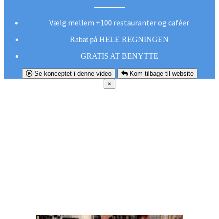
Vælg mellem +100 restauranter og caféer
Rabat på HELE REGNINGEN
GRATIS AT BENYTTE
Se konceptet i denne video
Kom tilbage til website
×
FØR DU
SMUTTER!
Hent vores gratis app og undgå at gå glip af et
godt tilbud næste gang sulten melder sig.