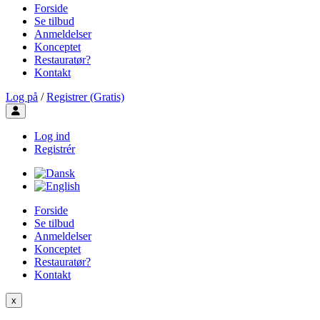
Forside
Se tilbud
Anmeldelser
Konceptet
Restauratør?
Kontakt
Log på
/
Registrer (Gratis)
Toggle user menu
Log ind
Registrér
Forside
Se tilbud
Anmeldelser
Konceptet
Restauratør?
Kontakt
x