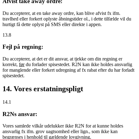
Afvist take away ordre:
Du accepterer, at en take away ordre, kan blive afvist fx ifm.
travlhed eller forkert oplyste åbningstider ol., i dette tilfælde vil du
hurtigt få dette oplyst på SMS eller direkte i appen.
13.8
Fejl på regning:
Du accepterer, at det er dit ansvar, at tjekke om din regning er
korrekt,
før
du forlader spisestedet. R2N kan ikke holdes ansvarlig
for manglende eller forkert udregning af fx rabat efter du har forladt
spisestedet.
14. Vores erstatningspligt
14.1
R2Ns ansvar:
Vores samlede vilkår udelukker ikke R2N for at kunne holdes
ansvarlig fx ifm. grov uagtsomhed eller lign., som ikke kan
begrænses i henhold til gældende lovgivning.