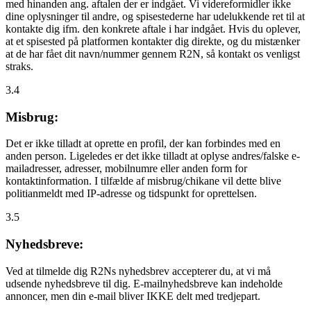
med hinanden ang. aftalen der er indgået. Vi videreformidler ikke
dine oplysninger til andre, og spisestederne har udelukkende ret til at
kontakte dig ifm. den konkrete aftale i har indgået. Hvis du oplever,
at et spisested på platformen kontakter dig direkte, og du mistænker
at de har fået dit navn/nummer gennem R2N, så kontakt os venligst
straks.
3.4
Misbrug:
Det er ikke tilladt at oprette en profil, der kan forbindes med en
anden person. Ligeledes er det ikke tilladt at oplyse andres/falske e-
mailadresser, adresser, mobilnumre eller anden form for
kontaktinformation. I tilfælde af misbrug/chikane vil dette blive
politianmeldt med IP-adresse og tidspunkt for oprettelsen.
3.5
Nyhedsbreve:
Ved at tilmelde dig R2Ns nyhedsbrev accepterer du, at vi må
udsende nyhedsbreve til dig. E-mailnyhedsbreve kan indeholde
annoncer, men din e-mail bliver IKKE delt med tredjepart.