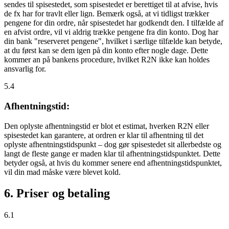
sendes til spisestedet, som spisestedet er berettiget til at afvise, hvis
de fx har for travlt eller lign. Bemærk også, at vi tidligst trækker
pengene for din ordre, når spisestedet har godkendt den. I tilfælde af
en afvist ordre, vil vi aldrig trække pengene fra din konto. Dog har
din bank "reserveret pengene", hvilket i særlige tilfælde kan betyde,
at du først kan se dem igen på din konto efter nogle dage. Dette
kommer an på bankens procedure, hvilket R2N ikke kan holdes
ansvarlig for.
5.4
Afhentningstid:
Den oplyste afhentningstid er blot et estimat, hverken R2N eller
spisestedet kan garantere, at ordren er klar til afhentning til det
oplyste afhentningstidspunkt – dog gør spisestedet sit allerbedste og
langt de fleste gange er maden klar til afhentningstidspunktet. Dette
betyder også, at hvis du kommer senere end afhentningstidspunktet,
vil din mad måske være blevet kold.
6. Priser og betaling
6.1