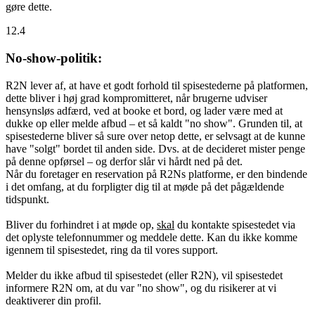
gøre dette.
12.4
No-show-politik:
R2N lever af, at have et godt forhold til spisestederne på platformen,
dette bliver i høj grad kompromitteret, når brugerne udviser
hensynsløs adfærd, ved at booke et bord, og lader være med at
dukke op eller melde afbud – et så kaldt "no show". Grunden til, at
spisestederne bliver så sure over netop dette, er selvsagt at de kunne
have "solgt" bordet til anden side. Dvs. at de decideret mister penge
på denne opførsel – og derfor slår vi hårdt ned på det.
Når du foretager en reservation på R2Ns platforme, er den bindende
i det omfang, at du forpligter dig til at møde på det pågældende
tidspunkt.
Bliver du forhindret i at møde op,
skal
du kontakte spisestedet via
det oplyste telefonnummer og meddele dette. Kan du ikke komme
igennem til spisestedet, ring da til vores support.
Melder du ikke afbud til spisestedet (eller R2N), vil spisestedet
informere R2N om, at du var "no show", og du risikerer at vi
deaktiverer din profil.