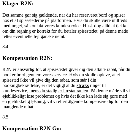
Klager R2N:
Det samme gør sig gældende, når du har reserveret bord og spiser
hos et af spisestederne på platformen. Hvis du skulle være utilfreds
med noget, så kontakt vores kundeservice. Husk dog altid at tjekke
om din regning er korrekt
før
du betaler spisestedet, på denne måde
rettes eventuelle fejl ganske nemt.
8.4
Kompensation R2N:
R2N er ansvarlig for, at spisestedet giver dig den aftalte rabat, når du
booker bord gennem vores service. Hvis du skulle opleve, at et
spisested ikke vil give dig den rabat, som står i din
bookingbekræftelse, er det vigtigt at du
straks
ringer til
kundeservice,
mens du stadig er i restauranten
. På denne måde vil vi
øjeblikkeligt løse problemet og hvis det ikke kan lade sig gøre med
en øjeblikkelig løsning, vil vi efterfølgende kompensere dig for den
manglende rabat.
8.5
Kompensation R2N Go: