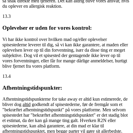
så snak direkte med tjeneren. Det kan aldrig blive vores ansvar, hvis
du oplever en allergisk reaktion.
13.3
Oplevelser er uden for vores kontrol:
Vi har ikke kontrol over hvilken mad og/eller oplevelser
spisestederne leverer til dig, så vi kan ikke garantere, at maden eller
oplevelsen lever op til din forventning, især da disse ting er meget
subjektive. Dog vil et spisested der gentagende ikke lever op til
vores forventninger, eller får for mange dårlige anmeldelser, hurtigt
blive fjernet fra vores platform.
13.4
Afhentningstidspunkter:
Afhentningstidspunkterne for take away er altid kun estimerede, de
bliver dog
altid
godkendt af spisestederne, før de fremgår som et
"bekræftet afhentningstidspunkt" på vores platforme. Men selvom
spisestedet har "bekræftet afhentningstidspunktet" er det stadig blot
et estimat, da der kan gå mange ting galt. Hverken R2N eller
spisestederne, kan altså garantere, at din mad er klar til
afhentningstidspunktet, men begge parter vil gøre sit allerbedste.