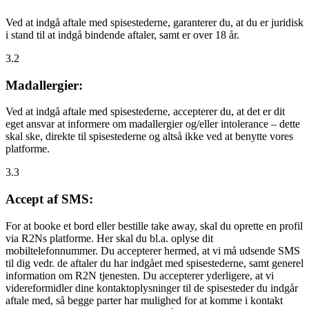
Ved at indgå aftale med spisestederne, garanterer du, at du er juridisk
i stand til at indgå bindende aftaler, samt er over 18 år.
3.2
Madallergier:
Ved at indgå aftale med spisestederne, accepterer du, at det er dit
eget ansvar at informere om madallergier og/eller intolerance – dette
skal ske, direkte til spisestederne og altså ikke ved at benytte vores
platforme.
3.3
Accept af SMS:
For at booke et bord eller bestille take away, skal du oprette en profil
via R2Ns platforme. Her skal du bl.a. oplyse dit
mobiltelefonnummer. Du accepterer hermed, at vi må udsende SMS
til dig vedr. de aftaler du har indgået med spisestederne, samt generel
information om R2N tjenesten. Du accepterer yderligere, at vi
videreformidler dine kontaktoplysninger til de spisesteder du indgår
aftale med, så begge parter har mulighed for at komme i kontakt