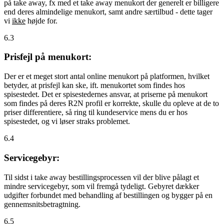
på take away, fx med et take away menukort der generelt er billigere
end deres almindelige menukort, samt andre særtilbud - dette tager
vi
ikke
højde for.
6.3
Prisfejl på menukort:
Der er et meget stort antal online menukort på platformen, hvilket
betyder, at prisfejl kan ske, ift. menukortet som findes hos
spisestedet. Det er spisestedernes ansvar, at priserne på menukort
som findes på deres R2N profil er korrekte, skulle du opleve at de to
priser differentiere, så ring til kundeservice mens du er hos
spisestedet, og vi løser straks problemet.
6.4
Servicegebyr:
Til sidst i take away bestillingsprocessen vil der blive pålagt et
mindre servicegebyr, som vil fremgå tydeligt. Gebyret dækker
udgifter forbundet med behandling af bestillingen og bygger på en
gennemsnitsbetragtning.
6.5