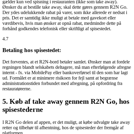
gælder kun ved spisning i restauranten (ikke som take away).
Ønsker du at bestille take away, skal dette gøres gennem R2N Go.
Der ydes udelukkende rabat på varer, som ikke allerede er nedsat i
pris. Det er samtidig ikke muligt at betale med gavekort eller
værdibevis, hvis man ønsker at opnå rabat, medmindre dette på
forhånd godkendes telefonisk eller skriftligt af spisestedet.
4.7
Betaling hos spisestedet:
Det forventes, at et R2N-bord betaler samlet. Ønsker man at fordele
regningen blandt selskabets deltagere, må man efterfølgende afregne
internt - fx. via MobilePay eller bankoverførsel til den som har lagt
ud. Formålet er at minimere risikoen for fejl samt at begrænse
administrationstiden forbundet med afregning, på opfordring fra
restauratørerne.
5. Køb af take away gennem R2N Go, hos
spisestederne
I R2N Go delen af appen, er det muligt, at købe udvalgte take away
retter og tilbehør til afhentning, hos de spisesteder der fremgår af
platformen.