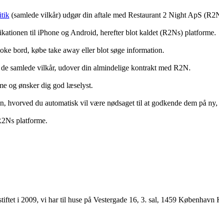
tik
(samlede vilkår) udgør din aftale med Restaurant 2 Night ApS (R2
ationen til iPhone og Android, herefter blot kaldet (R2Ns) platforme.
ooke bord, købe take away eller blot søge information.
 de samlede vilkår, udover din almindelige kontrakt med R2N.
rme og ønsker dig god læselyst.
anden, hvorved du automatisk vil være nødsaget til at godkende dem på ny
 R2Ns platforme.
ftet i 2009, vi har til huse på Vestergade 16, 3. sal, 1459 København 