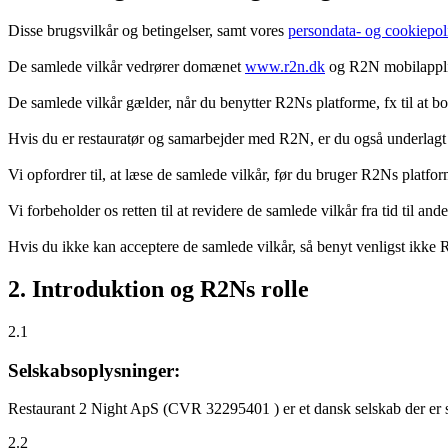
Disse brugsvilkår og betingelser, samt vores
persondata- og cookiepoli
De samlede vilkår vedrører domænet
www.r2n.dk
og R2N mobilapplik
De samlede vilkår gælder, når du benytter R2Ns platforme, fx til at b
Hvis du er restauratør og samarbejder med R2N, er du også underlagt
Vi opfordrer til, at læse de samlede vilkår, før du bruger R2Ns platfo
Vi forbeholder os retten til at revidere de samlede vilkår fra tid til 
Hvis du ikke kan acceptere de samlede vilkår, så benyt venligst ikke
2. Introduktion og R2Ns rolle
2.1
Selskabsoplysninger:
Restaurant 2 Night ApS (CVR 32295401 ) er et dansk selskab der er sti
2.2