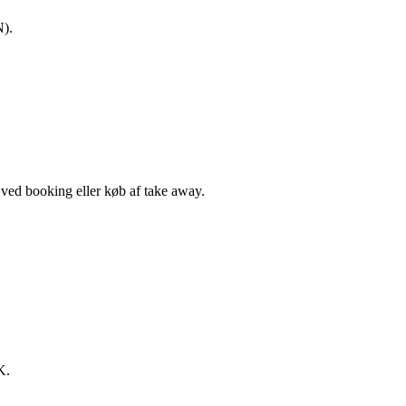
N).
, ved booking eller køb af take away.
K.