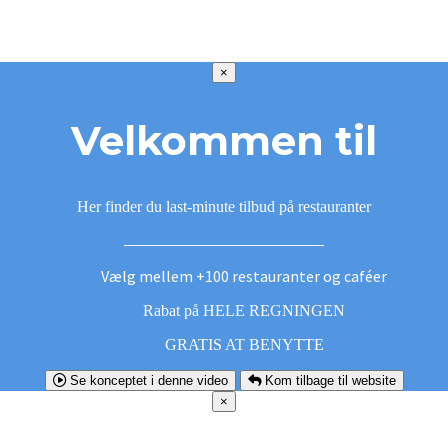
×
Velkommen til
Her finder du last-minute tilbud på restauranter
Vælg mellem +100 restauranter og caféer
Rabat på HELE REGNINGEN
GRATIS AT BENYTTE
Se konceptet i denne video
Kom tilbage til website
×