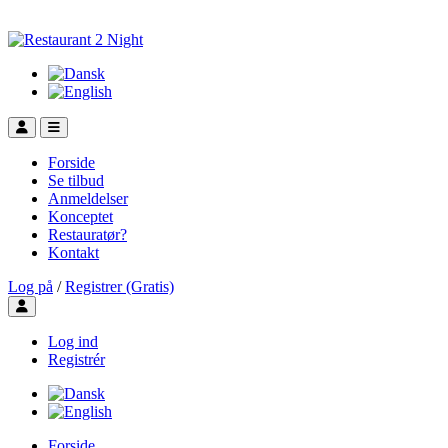
Forside
Se tilbud
Anmeldelser
Konceptet
Restauratør?
Kontakt
Log på
/
Registrer (Gratis)
Toggle user menu
Log ind
Registrér
Forside