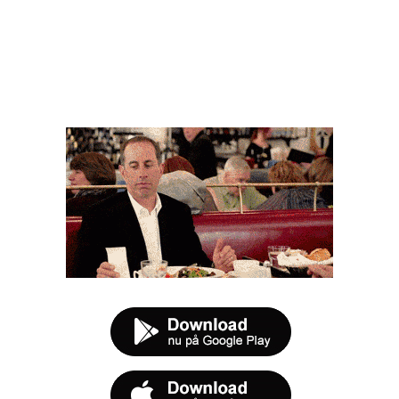
FØR DU SMUTTER
t tilbud næste gang sulten melder sig.