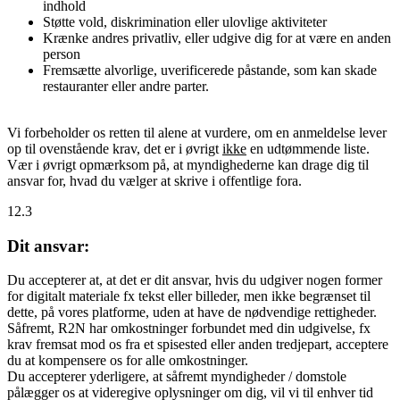
indhold
Støtte vold, diskrimination eller ulovlige aktiviteter
Krænke andres privatliv, eller udgive dig for at være en anden
person
Fremsætte alvorlige, uverificerede påstande, som kan skade
restauranter eller andre parter.
Vi forbeholder os retten til alene at vurdere, om en anmeldelse lever
op til ovenstående krav, det er i øvrigt
ikke
en udtømmende liste.
Vær i øvrigt opmærksom på, at myndighederne kan drage dig til
ansvar for, hvad du vælger at skrive i offentlige fora.
12.3
Dit ansvar:
Du accepterer at, at det er dit ansvar, hvis du udgiver nogen former
for digitalt materiale fx tekst eller billeder, men ikke begrænset til
dette, på vores platforme, uden at have de nødvendige rettigheder.
Såfremt, R2N har omkostninger forbundet med din udgivelse, fx
krav fremsat mod os fra et spisested eller anden tredjepart, acceptere
du at kompensere os for alle omkostninger.
Du accepterer yderligere, at såfremt myndigheder / domstole
pålægger os at videregive oplysninger om dig, vil vi til enhver tid