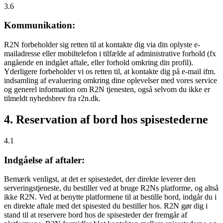
3.6
Kommunikation:
R2N forbeholder sig retten til at kontakte dig via din oplyste e-
mailadresse eller mobiltelefon i tilfælde af administrative forhold (fx
angående en indgået aftale, eller forhold omkring din profil).
Yderligere forbeholder vi os retten til, at kontakte dig på e-mail ifm.
indsamling af evaluering omkring dine oplevelser med vores service
og generel information om R2N tjenesten, også selvom du ikke er
tilmeldt nyhedsbrev fra r2n.dk.
4. Reservation af bord hos spisestederne
4.1
Indgåelse af aftaler:
Bemærk venligst, at det er spisestedet, der direkte leverer den
serveringstjeneste, du bestiller ved at bruge R2Ns platforme, og altså
ikke R2N. Ved at benytte platformene til at bestille bord, indgår du i
en direkte aftale med det spisested du bestiller hos. R2N gør dig i
stand til at reservere bord hos de spisesteder der fremgår af