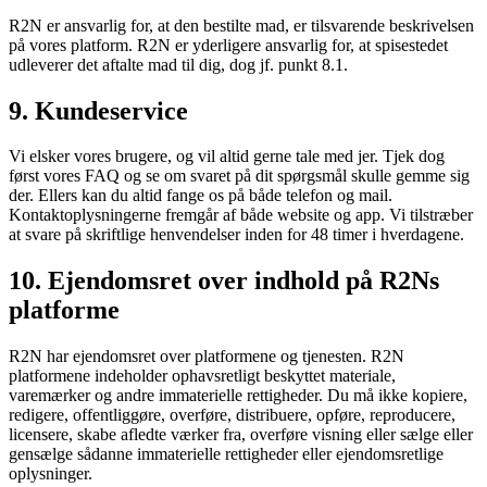
R2N er ansvarlig for, at den bestilte mad, er tilsvarende beskrivelsen
på vores platform. R2N er yderligere ansvarlig for, at spisestedet
udleverer det aftalte mad til dig, dog jf. punkt 8.1.
9. Kundeservice
Vi elsker vores brugere, og vil altid gerne tale med jer. Tjek dog
først vores FAQ og se om svaret på dit spørgsmål skulle gemme sig
der. Ellers kan du altid fange os på både telefon og mail.
Kontaktoplysningerne fremgår af både website og app. Vi tilstræber
at svare på skriftlige henvendelser inden for 48 timer i hverdagene.
10. Ejendomsret over indhold på R2Ns
platforme
R2N har ejendomsret over platformene og tjenesten. R2N
platformene indeholder ophavsretligt beskyttet materiale,
varemærker og andre immaterielle rettigheder. Du må ikke kopiere,
redigere, offentliggøre, overføre, distribuere, opføre, reproducere,
licensere, skabe afledte værker fra, overføre visning eller sælge eller
gensælge sådanne immaterielle rettigheder eller ejendomsretlige
oplysninger.