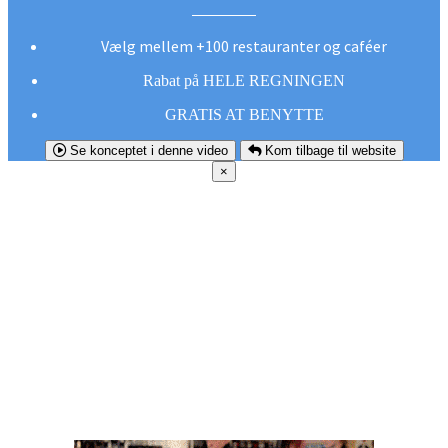
Vælg mellem +100 restauranter og caféer
Rabat på HELE REGNINGEN
GRATIS AT BENYTTE
Se konceptet i denne video
Kom tilbage til website
×
FØR DU
SMUTTER!
Hent vores gratis app og undgå at gå glip af et
godt tilbud næste gang sulten melder sig.