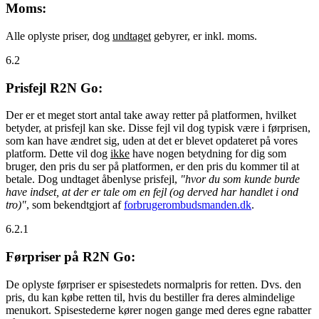
Moms:
Alle oplyste priser, dog
undtaget
gebyrer, er inkl. moms.
6.2
Prisfejl R2N Go:
Der er et meget stort antal take away retter på platformen, hvilket
betyder, at prisfejl kan ske. Disse fejl vil dog typisk være i førprisen,
som kan have ændret sig, uden at det er blevet opdateret på vores
platform. Dette vil dog
ikke
have nogen betydning for dig som
bruger, den pris du ser på platformen, er den pris du kommer til at
betale. Dog undtaget åbenlyse prisfejl,
"hvor du som kunde burde
have indset, at der er tale om en fejl (og derved har handlet i ond
tro)"
, som bekendtgjort af
forbrugerombudsmanden.dk
.
6.2.1
Førpriser på R2N Go:
De oplyste førpriser er spisestedets normalpris for retten. Dvs. den
pris, du kan købe retten til, hvis du bestiller fra deres almindelige
menukort. Spisestederne kører nogen gange med deres egne rabatter