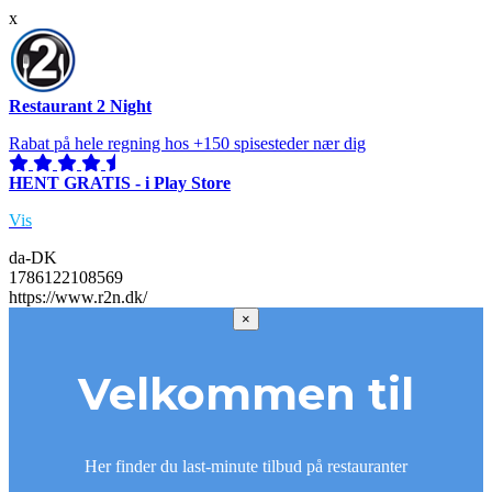
x
Restaurant 2 Night
Rabat på hele regning hos +150 spisesteder nær dig
HENT GRATIS - i Play Store
Vis
da-DK
1786122108569
https://www.r2n.dk/
×
Velkommen til
Her finder du last-minute tilbud på restauranter