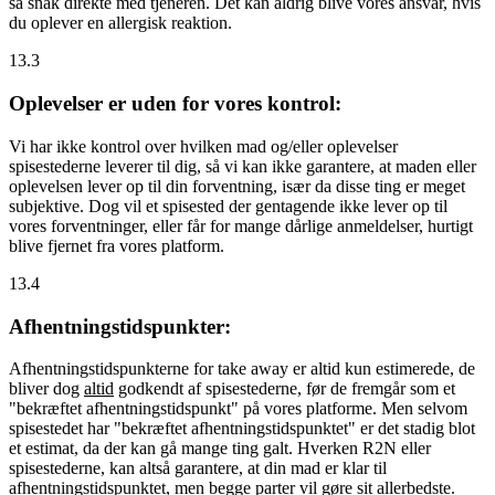
så snak direkte med tjeneren. Det kan aldrig blive vores ansvar, hvis
du oplever en allergisk reaktion.
13.3
Oplevelser er uden for vores kontrol:
Vi har ikke kontrol over hvilken mad og/eller oplevelser
spisestederne leverer til dig, så vi kan ikke garantere, at maden eller
oplevelsen lever op til din forventning, især da disse ting er meget
subjektive. Dog vil et spisested der gentagende ikke lever op til
vores forventninger, eller får for mange dårlige anmeldelser, hurtigt
blive fjernet fra vores platform.
13.4
Afhentningstidspunkter:
Afhentningstidspunkterne for take away er altid kun estimerede, de
bliver dog
altid
godkendt af spisestederne, før de fremgår som et
"bekræftet afhentningstidspunkt" på vores platforme. Men selvom
spisestedet har "bekræftet afhentningstidspunktet" er det stadig blot
et estimat, da der kan gå mange ting galt. Hverken R2N eller
spisestederne, kan altså garantere, at din mad er klar til
afhentningstidspunktet, men begge parter vil gøre sit allerbedste.