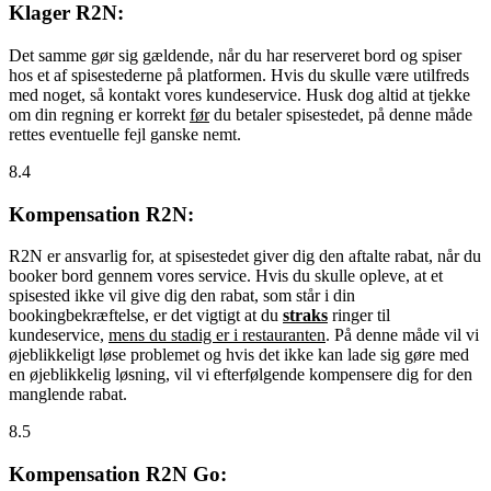
Klager R2N:
Det samme gør sig gældende, når du har reserveret bord og spiser
hos et af spisestederne på platformen. Hvis du skulle være utilfreds
med noget, så kontakt vores kundeservice. Husk dog altid at tjekke
om din regning er korrekt
før
du betaler spisestedet, på denne måde
rettes eventuelle fejl ganske nemt.
8.4
Kompensation R2N:
R2N er ansvarlig for, at spisestedet giver dig den aftalte rabat, når du
booker bord gennem vores service. Hvis du skulle opleve, at et
spisested ikke vil give dig den rabat, som står i din
bookingbekræftelse, er det vigtigt at du
straks
ringer til
kundeservice,
mens du stadig er i restauranten
. På denne måde vil vi
øjeblikkeligt løse problemet og hvis det ikke kan lade sig gøre med
en øjeblikkelig løsning, vil vi efterfølgende kompensere dig for den
manglende rabat.
8.5
Kompensation R2N Go: