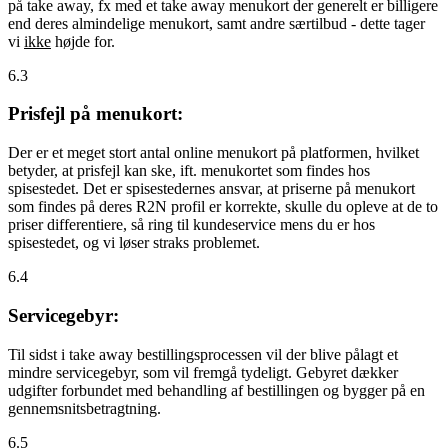
på take away, fx med et take away menukort der generelt er billigere
end deres almindelige menukort, samt andre særtilbud - dette tager
vi
ikke
højde for.
6.3
Prisfejl på menukort:
Der er et meget stort antal online menukort på platformen, hvilket
betyder, at prisfejl kan ske, ift. menukortet som findes hos
spisestedet. Det er spisestedernes ansvar, at priserne på menukort
som findes på deres R2N profil er korrekte, skulle du opleve at de to
priser differentiere, så ring til kundeservice mens du er hos
spisestedet, og vi løser straks problemet.
6.4
Servicegebyr:
Til sidst i take away bestillingsprocessen vil der blive pålagt et
mindre servicegebyr, som vil fremgå tydeligt. Gebyret dækker
udgifter forbundet med behandling af bestillingen og bygger på en
gennemsnitsbetragtning.
6.5