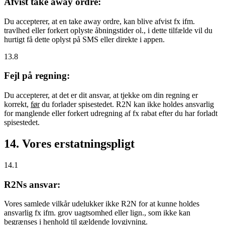
Afvist take away ordre:
Du accepterer, at en take away ordre, kan blive afvist fx ifm.
travlhed eller forkert oplyste åbningstider ol., i dette tilfælde vil du
hurtigt få dette oplyst på SMS eller direkte i appen.
13.8
Fejl på regning:
Du accepterer, at det er dit ansvar, at tjekke om din regning er
korrekt,
før
du forlader spisestedet. R2N kan ikke holdes ansvarlig
for manglende eller forkert udregning af fx rabat efter du har forladt
spisestedet.
14. Vores erstatningspligt
14.1
R2Ns ansvar:
Vores samlede vilkår udelukker ikke R2N for at kunne holdes
ansvarlig fx ifm. grov uagtsomhed eller lign., som ikke kan
begrænses i henhold til gældende lovgivning.