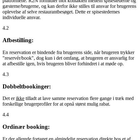
platformene. R2N formidler blot kontakten mellem spisestederne og
gæsterne/brugerne, og kan derfor ikke stilles til ansvar for brugerens
oplevelse af selve restaurantbesøget. Dette er spisestedernes
individuelle ansvar.
4.2
Afbestilling:
En reservation er bindende fra brugerens side, når brugeren trykker
"reservér/book", dog kun i det omfang, at brugeren er ansvarlig for
at afbestille igen, hvis brugeren bliver forhindret i at møde op.
4.3
Dobbeltbookinger:
Det er
ikke
tilladt at lave samme reservation flere gange i træk med
forskellige brugerprofiler for at opnå størst mulig rabat.
4.4
Ordinær booking:
Er der allerede fortaget en almindelig reservation direkte hos et af