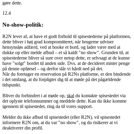
gøre dette.
12.4
No-show-politik:
R2N lever af, at have et godt forhold til spisestederne på platformen,
dette bliver i høj grad kompromitteret, når brugerne udviser
hensynsløs adfærd, ved at booke et bord, og lader være med at
dukke op eller melde afbud – et så kaldt "no show". Grunden til, at
spisestederne bliver så sure over netop dette, er selvsagt at de kunne
have "solgt" bordet til anden side. Dvs. at de decideret mister penge
på denne opførsel – og derfor slår vi hårdt ned på det.
Når du foretager en reservation på R2Ns platforme, er den bindende
i det omfang, at du forpligter dig til at møde på det pågældende
tidspunkt.
Bliver du forhindret i at møde op,
skal
du kontakte spisestedet via
det oplyste telefonnummer og meddele dette. Kan du ikke komme
igennem til spisestedet, ring da til vores support.
Melder du ikke afbud til spisestedet (eller R2N), vil spisestedet
informere R2N om, at du var "no show", og du risikerer at vi
deaktiverer din profil.