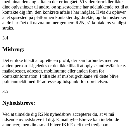
med hinanden ang. aftalen der er indgået. Vi videreformidler ikke
dine oplysninger til andre, og spisestederne har udelukkende ret til at
kontakte dig ifm. den konkrete aftale i har indgået. Hvis du oplever,
at et spisested på platformen kontakter dig direkte, og du mistænker
at de har fået dit navn/nummer gennem R2N, så kontakt os venligst
straks.
3.4
Misbrug:
Det er ikke tilladt at oprette en profil, der kan forbindes med en
anden person. Ligeledes er det ikke tilladt at oplyse andres/falske e-
mailadresser, adresser, mobilnumre eller anden form for
kontaktinformation. I tilfælde af misbrug/chikane vil dette blive
politianmeldt med IP-adresse og tidspunkt for oprettelsen.
3.5
Nyhedsbreve:
Ved at tilmelde dig R2Ns nyhedsbrev accepterer du, at vi må
udsende nyhedsbreve til dig. E-mailnyhedsbreve kan indeholde
annoncer, men din e-mail bliver IKKE delt med tredjepart.