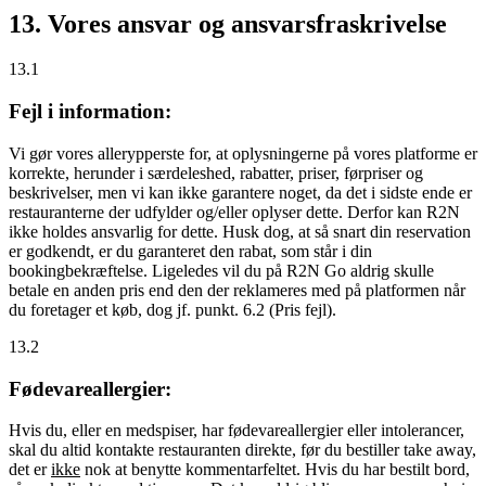
13. Vores ansvar og ansvarsfraskrivelse
13.1
Fejl i information:
Vi gør vores allerypperste for, at oplysningerne på vores platforme er
korrekte, herunder i særdeleshed, rabatter, priser, førpriser og
beskrivelser, men vi kan ikke garantere noget, da det i sidste ende er
restauranterne der udfylder og/eller oplyser dette. Derfor kan R2N
ikke holdes ansvarlig for dette. Husk dog, at så snart din reservation
er godkendt, er du garanteret den rabat, som står i din
bookingbekræftelse. Ligeledes vil du på R2N Go aldrig skulle
betale en anden pris end den der reklameres med på platformen når
du foretager et køb, dog jf. punkt. 6.2 (Pris fejl).
13.2
Fødevareallergier:
Hvis du, eller en medspiser, har fødevareallergier eller intolerancer,
skal du altid kontakte restauranten direkte, før du bestiller take away,
det er
ikke
nok at benytte kommentarfeltet. Hvis du har bestilt bord,