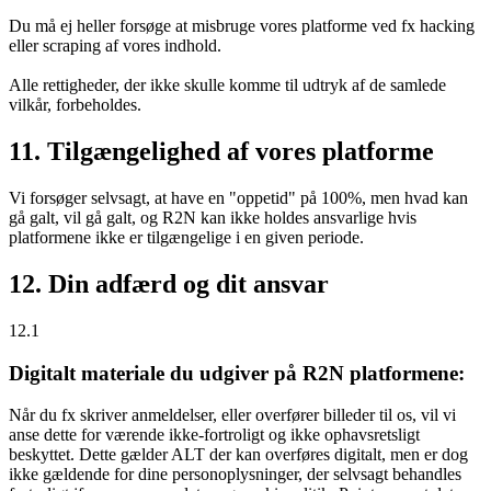
Du må ej heller forsøge at misbruge vores platforme ved fx hacking
eller scraping af vores indhold.
Alle rettigheder, der ikke skulle komme til udtryk af de samlede
vilkår, forbeholdes.
11. Tilgængelighed af vores platforme
Vi forsøger selvsagt, at have en "oppetid" på 100%, men hvad kan
gå galt, vil gå galt, og R2N kan ikke holdes ansvarlige hvis
platformene ikke er tilgængelige i en given periode.
12. Din adfærd og dit ansvar
12.1
Digitalt materiale du udgiver på R2N platformene:
Når du fx skriver anmeldelser, eller overfører billeder til os, vil vi
anse dette for værende ikke-fortroligt og ikke ophavsretsligt
beskyttet. Dette gælder ALT der kan overføres digitalt, men er dog
ikke gældende for dine personoplysninger, der selvsagt behandles