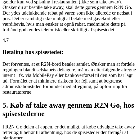
gælder kun ved spisning i restauranten (ikke som take away).
Ønsker du at bestille take away, skal dette gøres gennem R2N Go.
Der ydes udelukkende rabat på varer, som ikke allerede er nedsat i
pris. Det er samtidig ikke muligt at betale med gavekort eller
værdibevis, hvis man ønsker at opnå rabat, medmindre dette på
forhånd godkendes telefonisk eller skriftligt af spisestedet.
4.7
Betaling hos spisestedet:
Det forventes, at et R2N-bord betaler samlet. Ønsker man at fordele
regningen blandt selskabets deltagere, må man efterfølgende afregne
internt - fx. via MobilePay eller bankoverførsel til den som har lagt
ud. Formålet er at minimere risikoen for fejl samt at begrænse
administrationstiden forbundet med afregning, på opfordring fra
restauratørerne.
5. Køb af take away gennem R2N Go, hos
spisestederne
I R2N Go delen af appen, er det muligt, at købe udvalgte take away
retter og tilbehør til afhentning, hos de spisesteder der fremgår af
platformen.