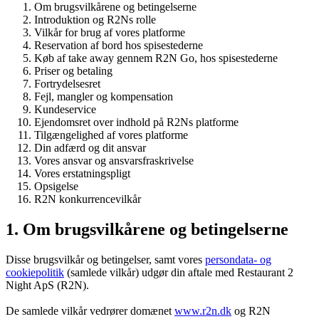
Om brugsvilkårene og betingelserne
Introduktion og R2Ns rolle
Vilkår for brug af vores platforme
Reservation af bord hos spisestederne
Køb af take away gennem R2N Go, hos spisestederne
Priser og betaling
Fortrydelsesret
Fejl, mangler og kompensation
Kundeservice
Ejendomsret over indhold på R2Ns platforme
Tilgængelighed af vores platforme
Din adfærd og dit ansvar
Vores ansvar og ansvarsfraskrivelse
Vores erstatningspligt
Opsigelse
R2N konkurrencevilkår
1. Om brugsvilkårene og betingelserne
Disse brugsvilkår og betingelser, samt vores
persondata- og
cookiepolitik
(samlede vilkår) udgør din aftale med Restaurant 2
Night ApS (R2N).
De samlede vilkår vedrører domænet
www.r2n.dk
og R2N