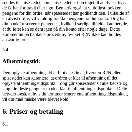
sendes til spisestedet, som spisestedet er berettiget til at afvise, hvis
de fx har for travlt eller lign. Bemærk også, at vi tidligst trækker
pengene for din ordre, når spisestedet har godkendt den. I tilfælde af
en afvist ordre, vil vi aldrig trække pengene fra din konto. Dog har
din bank "reserveret pengene", hvilket i særlige tilfælde kan betyde,
at du først kan se dem igen på din konto efter nogle dage. Dette
kommer an på bankens procedure, hvilket R2N ikke kan holdes
ansvarlig for.
5.4
Afhentningstid:
Den oplyste afhentningstid er blot et estimat, hverken R2N eller
spisestedet kan garantere, at ordren er klar til afhentning til det
oplyste afhentningstidspunkt – dog gør spisestedet sit allerbedste og
langt de fleste gange er maden klar til afhentningstidspunktet. Dette
betyder også, at hvis du kommer senere end afhentningstidspunktet,
vil din mad måske være blevet kold.
6. Priser og betaling
6.1