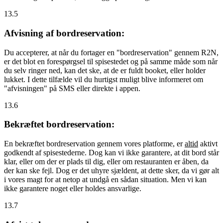
13.5
Afvisning af bordreservation:
Du accepterer, at når du fortager en "bordreservation" gennem R2N,
er det blot en forespørgsel til spisestedet og på samme måde som når
du selv ringer ned, kan det ske, at de er fuldt booket, eller holder
lukket. I dette tilfælde vil du hurtigst muligt blive informeret om
"afvisningen" på SMS eller direkte i appen.
13.6
Bekræftet bordreservation:
En bekræftet bordreservation gennem vores platforme, er
altid
aktivt
godkendt af spisestederne. Dog kan vi ikke garantere, at dit bord står
klar, eller om der er plads til dig, eller om restauranten er åben, da
der kan ske fejl. Dog er det uhyre sjældent, at dette sker, da vi gør alt
i vores magt for at netop at undgå en sådan situation. Men vi kan
ikke garantere noget eller holdes ansvarlige.
13.7