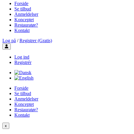
Forside
Se tilbud
Anmeldelser
Konceptet
Restauratør?
Kontakt
Log på
/
Registrer (Gratis)
Toggle user menu
Log ind
Registrér
Forside
Se tilbud
Anmeldelser
Konceptet
Restauratør?
Kontakt
x