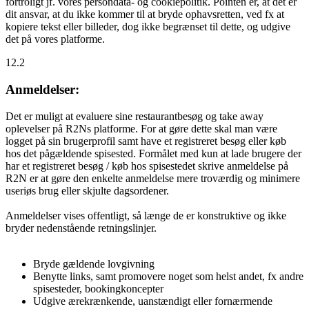
fortroligt jf. vores persondata- og cookiepolitik. Pointen er, at det er
dit ansvar, at du ikke kommer til at bryde ophavsretten, ved fx at
kopiere tekst eller billeder, dog ikke begrænset til dette, og udgive
det på vores platforme.
12.2
Anmeldelser:
Det er muligt at evaluere sine restaurantbesøg og take away
oplevelser på R2Ns platforme. For at gøre dette skal man være
logget på sin brugerprofil samt have et registreret besøg eller køb
hos det pågældende spisested. Formålet med kun at lade brugere der
har et registreret besøg / køb hos spisestedet skrive anmeldelse på
R2N er at gøre den enkelte anmeldelse mere troværdig og minimere
useriøs brug eller skjulte dagsordener.
Anmeldelser vises offentligt, så længe de er konstruktive og ikke
bryder nedenstående retningslinjer.
Bryde gældende lovgivning
Benytte links, samt promovere noget som helst andet, fx andre
spisesteder, bookingkoncepter
Udgive ærekrænkende, uanstændigt eller fornærmende