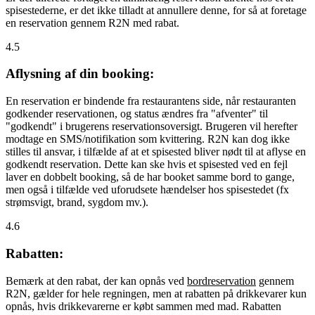
spisestederne, er det ikke tilladt at annullere denne, for så at foretage
en reservation gennem R2N med rabat.
4.5
Aflysning af din booking:
En reservation er bindende fra restaurantens side, når restauranten
godkender reservationen, og status ændres fra "afventer" til
"godkendt" i brugerens reservationsoversigt. Brugeren vil herefter
modtage en SMS/notifikation som kvittering. R2N kan dog ikke
stilles til ansvar, i tilfælde af at et spisested bliver nødt til at aflyse en
godkendt reservation. Dette kan ske hvis et spisested ved en fejl
laver en dobbelt booking, så de har booket samme bord to gange,
men også i tilfælde ved uforudsete hændelser hos spisestedet (fx
strømsvigt, brand, sygdom mv.).
4.6
Rabatten:
Bemærk at den rabat, der kan opnås ved
bordreservation
gennem
R2N, gælder for hele regningen, men at rabatten på drikkevarer kun
opnås, hvis drikkevarerne er købt sammen med mad. Rabatten