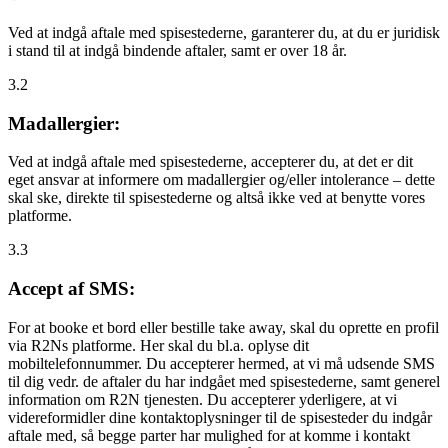
Ved at indgå aftale med spisestederne, garanterer du, at du er juridisk
i stand til at indgå bindende aftaler, samt er over 18 år.
3.2
Madallergier:
Ved at indgå aftale med spisestederne, accepterer du, at det er dit
eget ansvar at informere om madallergier og/eller intolerance – dette
skal ske, direkte til spisestederne og altså ikke ved at benytte vores
platforme.
3.3
Accept af SMS:
For at booke et bord eller bestille take away, skal du oprette en profil
via R2Ns platforme. Her skal du bl.a. oplyse dit
mobiltelefonnummer. Du accepterer hermed, at vi må udsende SMS
til dig vedr. de aftaler du har indgået med spisestederne, samt generel
information om R2N tjenesten. Du accepterer yderligere, at vi
videreformidler dine kontaktoplysninger til de spisesteder du indgår
aftale med, så begge parter har mulighed for at komme i kontakt