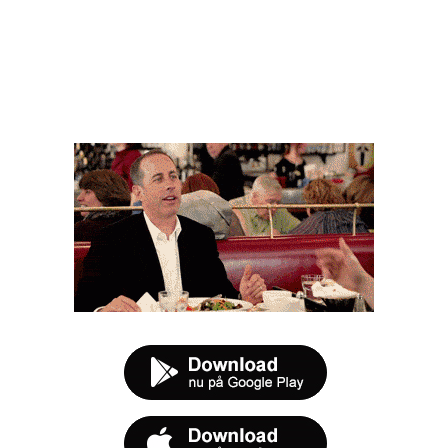
FØR DU SMUTTER
t tilbud næste gang sulten melder sig.