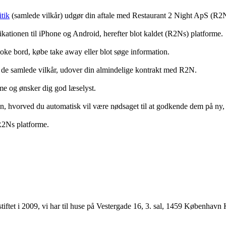
tik
(samlede vilkår) udgør din aftale med Restaurant 2 Night ApS (R2
ationen til iPhone og Android, herefter blot kaldet (R2Ns) platforme.
ooke bord, købe take away eller blot søge information.
 de samlede vilkår, udover din almindelige kontrakt med R2N.
rme og ønsker dig god læselyst.
anden, hvorved du automatisk vil være nødsaget til at godkende dem på ny
 R2Ns platforme.
ftet i 2009, vi har til huse på Vestergade 16, 3. sal, 1459 København 