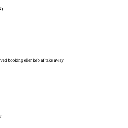
N).
, ved booking eller køb af take away.
K.