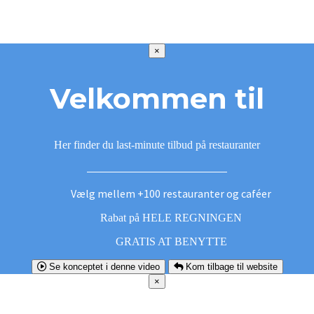
×
Velkommen til
Her finder du last-minute tilbud på restauranter
Vælg mellem +100 restauranter og caféer
Rabat på HELE REGNINGEN
GRATIS AT BENYTTE
Se konceptet i denne video
Kom tilbage til website
×