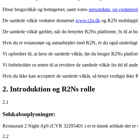
Disse brugsvilkår og betingelser, samt vores
persondata- og cookiepoli
De samlede vilkår vedrører domænet
www.r2n.dk
og R2N mobilapplik
De samlede vilkår gælder, når du benytter R2Ns platforme, fx til at b
Hvis du er restauratør og samarbejder med R2N, er du også underlagt
Vi opfordrer til, at læse de samlede vilkår, før du bruger R2Ns platfo
Vi forbeholder os retten til at revidere de samlede vilkår fra tid til 
Hvis du ikke kan acceptere de samlede vilkår, så benyt venligst ikke
2. Introduktion og R2Ns rolle
2.1
Selskabsoplysninger:
Restaurant 2 Night ApS (CVR 32295401 ) er et dansk selskab der er sti
2.2