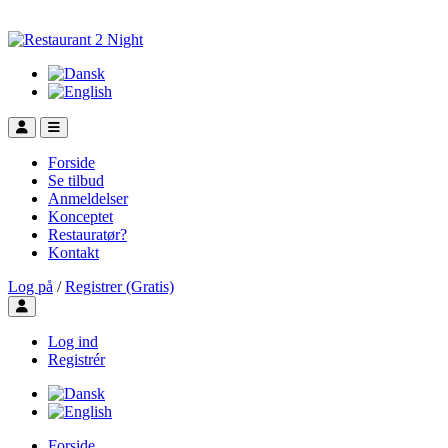
Forside
Se tilbud
Anmeldelser
Konceptet
Restauratør?
Kontakt
Log på
/
Registrer (Gratis)
Toggle user menu
Log ind
Registrér
Forside