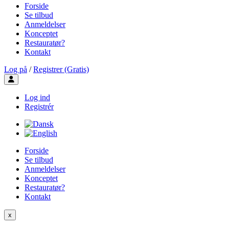
Forside
Se tilbud
Anmeldelser
Konceptet
Restauratør?
Kontakt
Log på
/
Registrer (Gratis)
Toggle user menu
Log ind
Registrér
Forside
Se tilbud
Anmeldelser
Konceptet
Restauratør?
Kontakt
x