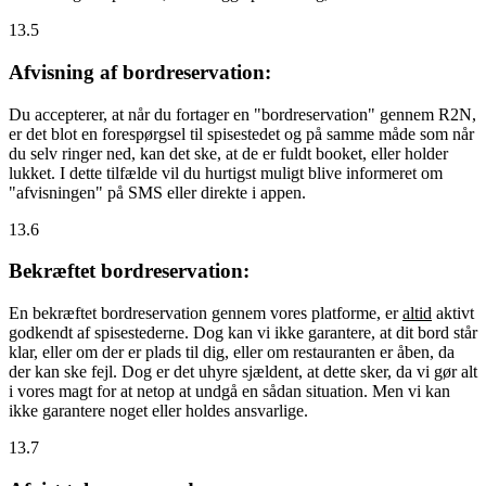
13.5
Afvisning af bordreservation:
Du accepterer, at når du fortager en "bordreservation" gennem R2N,
er det blot en forespørgsel til spisestedet og på samme måde som når
du selv ringer ned, kan det ske, at de er fuldt booket, eller holder
lukket. I dette tilfælde vil du hurtigst muligt blive informeret om
"afvisningen" på SMS eller direkte i appen.
13.6
Bekræftet bordreservation:
En bekræftet bordreservation gennem vores platforme, er
altid
aktivt
godkendt af spisestederne. Dog kan vi ikke garantere, at dit bord står
klar, eller om der er plads til dig, eller om restauranten er åben, da
der kan ske fejl. Dog er det uhyre sjældent, at dette sker, da vi gør alt
i vores magt for at netop at undgå en sådan situation. Men vi kan
ikke garantere noget eller holdes ansvarlige.
13.7