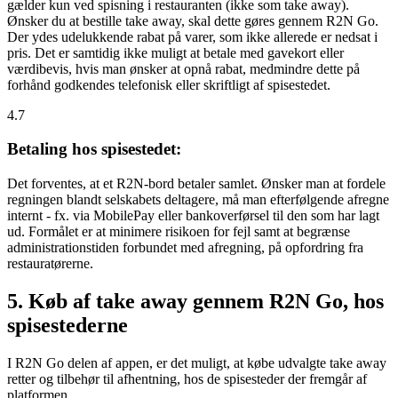
gælder kun ved spisning i restauranten (ikke som take away).
Ønsker du at bestille take away, skal dette gøres gennem R2N Go.
Der ydes udelukkende rabat på varer, som ikke allerede er nedsat i
pris. Det er samtidig ikke muligt at betale med gavekort eller
værdibevis, hvis man ønsker at opnå rabat, medmindre dette på
forhånd godkendes telefonisk eller skriftligt af spisestedet.
4.7
Betaling hos spisestedet:
Det forventes, at et R2N-bord betaler samlet. Ønsker man at fordele
regningen blandt selskabets deltagere, må man efterfølgende afregne
internt - fx. via MobilePay eller bankoverførsel til den som har lagt
ud. Formålet er at minimere risikoen for fejl samt at begrænse
administrationstiden forbundet med afregning, på opfordring fra
restauratørerne.
5. Køb af take away gennem R2N Go, hos
spisestederne
I R2N Go delen af appen, er det muligt, at købe udvalgte take away
retter og tilbehør til afhentning, hos de spisesteder der fremgår af
platformen.