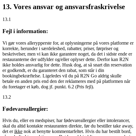
13. Vores ansvar og ansvarsfraskrivelse
13.1
Fejl i information:
Vi gør vores allerypperste for, at oplysningerne på vores platforme er
korrekte, herunder i særdeleshed, rabatter, priser, førpriser og
beskrivelser, men vi kan ikke garantere noget, da det i sidste ende er
restauranterne der udfylder og/eller oplyser dette. Derfor kan R2N
ikke holdes ansvarlig for dette. Husk dog, at så snart din reservation
er godkendt, er du garanteret den rabat, som står i din
bookingbekræftelse. Ligeledes vil du på R2N Go aldrig skulle
betale en anden pris end den der reklameres med på platformen når
du foretager et køb, dog jf. punkt. 6.2 (Pris fejl).
13.2
Fødevareallergier:
Hvis du, eller en medspiser, har fødevareallergier eller intolerancer,
skal du altid kontakte restauranten direkte, før du bestiller take away,
det er
ikke
nok at benytte kommentarfeltet. Hvis du har bestilt bord,