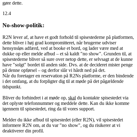
gøre dette.
12.4
No-show-politik:
R2N lever af, at have et godt forhold til spisestederne på platformen,
dette bliver i høj grad kompromitteret, når brugerne udviser
hensynsløs adfærd, ved at booke et bord, og lader være med at
dukke op eller melde afbud – et så kaldt "no show". Grunden til, at
spisestederne bliver så sure over netop dette, er selvsagt at de kunne
have "solgt" bordet til anden side. Dvs. at de decideret mister penge
på denne opførsel – og derfor slår vi hårdt ned på det.
Når du foretager en reservation på R2Ns platforme, er den bindende
i det omfang, at du forpligter dig til at møde på det pågældende
tidspunkt.
Bliver du forhindret i at møde op,
skal
du kontakte spisestedet via
det oplyste telefonnummer og meddele dette. Kan du ikke komme
igennem til spisestedet, ring da til vores support.
Melder du ikke afbud til spisestedet (eller R2N), vil spisestedet
informere R2N om, at du var "no show", og du risikerer at vi
deaktiverer din profil.