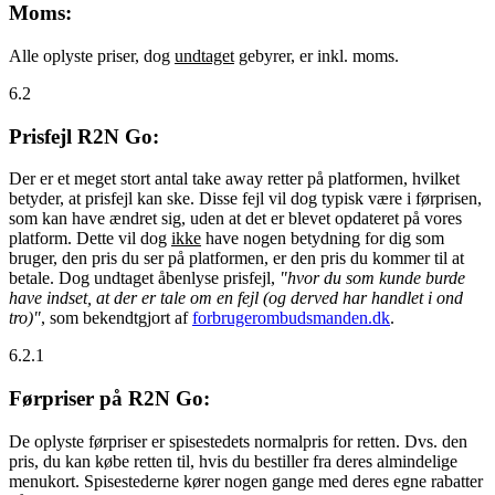
Moms:
Alle oplyste priser, dog
undtaget
gebyrer, er inkl. moms.
6.2
Prisfejl R2N Go:
Der er et meget stort antal take away retter på platformen, hvilket
betyder, at prisfejl kan ske. Disse fejl vil dog typisk være i førprisen,
som kan have ændret sig, uden at det er blevet opdateret på vores
platform. Dette vil dog
ikke
have nogen betydning for dig som
bruger, den pris du ser på platformen, er den pris du kommer til at
betale. Dog undtaget åbenlyse prisfejl,
"hvor du som kunde burde
have indset, at der er tale om en fejl (og derved har handlet i ond
tro)"
, som bekendtgjort af
forbrugerombudsmanden.dk
.
6.2.1
Førpriser på R2N Go:
De oplyste førpriser er spisestedets normalpris for retten. Dvs. den
pris, du kan købe retten til, hvis du bestiller fra deres almindelige
menukort. Spisestederne kører nogen gange med deres egne rabatter