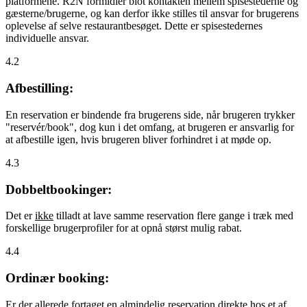
platformene. R2N formidler blot kontakten mellem spisestederne og
gæsterne/brugerne, og kan derfor ikke stilles til ansvar for brugerens
oplevelse af selve restaurantbesøget. Dette er spisestedernes
individuelle ansvar.
4.2
Afbestilling:
En reservation er bindende fra brugerens side, når brugeren trykker
"reservér/book", dog kun i det omfang, at brugeren er ansvarlig for
at afbestille igen, hvis brugeren bliver forhindret i at møde op.
4.3
Dobbeltbookinger:
Det er
ikke
tilladt at lave samme reservation flere gange i træk med
forskellige brugerprofiler for at opnå størst mulig rabat.
4.4
Ordinær booking:
Er der allerede fortaget en almindelig reservation direkte hos et af