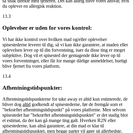
så snak direkte med tjeneren. Det kan aldrig blive vores ansvar, hvis
du oplever en allergisk reaktion.
13.3
Oplevelser er uden for vores kontrol:
Vi har ikke kontrol over hvilken mad og/eller oplevelser
spisestederne leverer til dig, så vi kan ikke garantere, at maden eller
oplevelsen lever op til din forventning, især da disse ting er meget
subjektive. Dog vil et spisested der gentagende ikke lever op til
vores forventninger, eller får for mange dårlige anmeldelser, hurtigt
blive fjernet fra vores platform.
13.4
Afhentningstidspunkter:
Afhentningstidspunkterne for take away er altid kun estimerede, de
bliver dog
altid
godkendt af spisestederne, før de fremgår som et
"bekræftet afhentningstidspunkt" på vores platforme. Men selvom
spisestedet har "bekræftet afhentningstidspunktet" er det stadig blot
et estimat, da der kan gå mange ting galt. Hverken R2N eller
spisestederne, kan altså garantere, at din mad er klar til
afhentningstidspunktet, men begge parter vil gøre sit allerbedste.