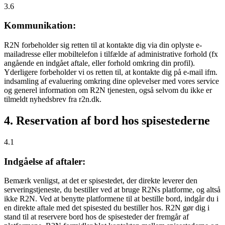
3.6
Kommunikation:
R2N forbeholder sig retten til at kontakte dig via din oplyste e-
mailadresse eller mobiltelefon i tilfælde af administrative forhold (fx
angående en indgået aftale, eller forhold omkring din profil).
Yderligere forbeholder vi os retten til, at kontakte dig på e-mail ifm.
indsamling af evaluering omkring dine oplevelser med vores service
og generel information om R2N tjenesten, også selvom du ikke er
tilmeldt nyhedsbrev fra r2n.dk.
4. Reservation af bord hos spisestederne
4.1
Indgåelse af aftaler:
Bemærk venligst, at det er spisestedet, der direkte leverer den
serveringstjeneste, du bestiller ved at bruge R2Ns platforme, og altså
ikke R2N. Ved at benytte platformene til at bestille bord, indgår du i
en direkte aftale med det spisested du bestiller hos. R2N gør dig i
stand til at reservere bord hos de spisesteder der fremgår af