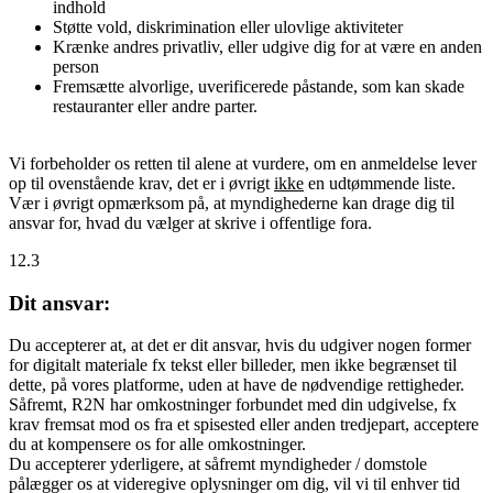
indhold
Støtte vold, diskrimination eller ulovlige aktiviteter
Krænke andres privatliv, eller udgive dig for at være en anden
person
Fremsætte alvorlige, uverificerede påstande, som kan skade
restauranter eller andre parter.
Vi forbeholder os retten til alene at vurdere, om en anmeldelse lever
op til ovenstående krav, det er i øvrigt
ikke
en udtømmende liste.
Vær i øvrigt opmærksom på, at myndighederne kan drage dig til
ansvar for, hvad du vælger at skrive i offentlige fora.
12.3
Dit ansvar:
Du accepterer at, at det er dit ansvar, hvis du udgiver nogen former
for digitalt materiale fx tekst eller billeder, men ikke begrænset til
dette, på vores platforme, uden at have de nødvendige rettigheder.
Såfremt, R2N har omkostninger forbundet med din udgivelse, fx
krav fremsat mod os fra et spisested eller anden tredjepart, acceptere
du at kompensere os for alle omkostninger.
Du accepterer yderligere, at såfremt myndigheder / domstole
pålægger os at videregive oplysninger om dig, vil vi til enhver tid