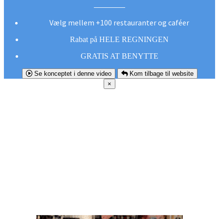
Vælg mellem +100 restauranter og caféer
Rabat på HELE REGNINGEN
GRATIS AT BENYTTE
Se konceptet i denne video
Kom tilbage til website
×
FØR DU
SMUTTER!
Hent vores gratis app og undgå at gå glip af et
godt tilbud næste gang sulten melder sig.