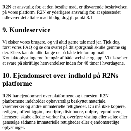
R2N er ansvarlig for, at den bestilte mad, er tilsvarende beskrivelsen
på vores platform. R2N er yderligere ansvarlig for, at spisestedet
udleverer det aftalte mad til dig, dog jf. punkt 8.1.
9. Kundeservice
Vi elsker vores brugere, og vil altid gerne tale med jer. Tjek dog
først vores FAQ og se om svaret på dit spørgsmål skulle gemme sig
der. Ellers kan du altid fange os på både telefon og mail.
Kontaktoplysningerne fremgår af både website og app. Vi tilstræber
at svare på skriftlige henvendelser inden for 48 timer i hverdagene.
10. Ejendomsret over indhold på R2Ns
platforme
R2N har ejendomsret over platformene og tjenesten. R2N
platformene indeholder ophavsretligt beskyttet materiale,
varemærker og andre immaterielle rettigheder. Du må ikke kopiere,
redigere, offentliggøre, overføre, distribuere, opføre, reproducere,
licensere, skabe afledte værker fra, overføre visning eller sælge eller
gensælge sådanne immaterielle rettigheder eller ejendomsretlige
oplysninger.