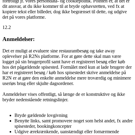
fortroligt jf. vores persondata- og cookiepolitik. Pointen er, at det er
dit ansvar, at du ikke kommer til at bryde ophavsretten, ved fx at
kopiere tekst eller billeder, dog ikke begrænset til dette, og udgive
det på vores platforme.
12.2
Anmeldelser:
Det er muligt at evaluere sine restaurantbesøg og take away
oplevelser på R2Ns platforme. For at gøre dette skal man være
logget på sin brugerprofil samt have et registreret besøg eller køb
hos det pågældende spisested. Formålet med kun at lade brugere der
har et registreret besøg / køb hos spisestedet skrive anmeldelse på
R2N er at gøre den enkelte anmeldelse mere troværdig og minimere
useriøs brug eller skjulte dagsordener.
Anmeldelser vises offentligt, så længe de er konstruktive og ikke
bryder nedenstående retningslinjer.
Bryde gældende lovgivning
Benytte links, samt promovere noget som helst andet, fx andre
spisesteder, bookingkoncepter
Udgive ærekrænkende, uanstændigt eller fornærmende