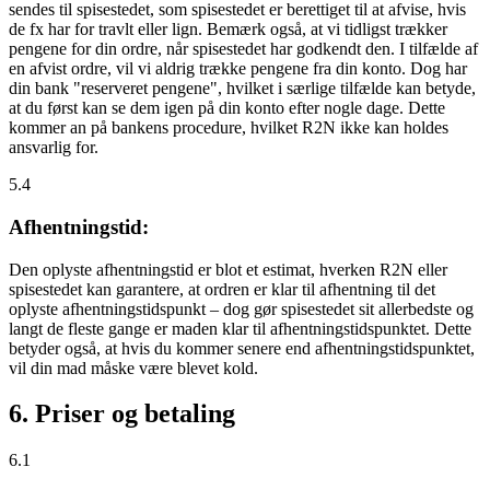
sendes til spisestedet, som spisestedet er berettiget til at afvise, hvis
de fx har for travlt eller lign. Bemærk også, at vi tidligst trækker
pengene for din ordre, når spisestedet har godkendt den. I tilfælde af
en afvist ordre, vil vi aldrig trække pengene fra din konto. Dog har
din bank "reserveret pengene", hvilket i særlige tilfælde kan betyde,
at du først kan se dem igen på din konto efter nogle dage. Dette
kommer an på bankens procedure, hvilket R2N ikke kan holdes
ansvarlig for.
5.4
Afhentningstid:
Den oplyste afhentningstid er blot et estimat, hverken R2N eller
spisestedet kan garantere, at ordren er klar til afhentning til det
oplyste afhentningstidspunkt – dog gør spisestedet sit allerbedste og
langt de fleste gange er maden klar til afhentningstidspunktet. Dette
betyder også, at hvis du kommer senere end afhentningstidspunktet,
vil din mad måske være blevet kold.
6. Priser og betaling
6.1