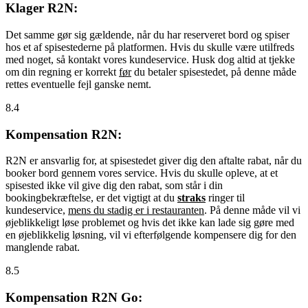
Klager R2N:
Det samme gør sig gældende, når du har reserveret bord og spiser
hos et af spisestederne på platformen. Hvis du skulle være utilfreds
med noget, så kontakt vores kundeservice. Husk dog altid at tjekke
om din regning er korrekt
før
du betaler spisestedet, på denne måde
rettes eventuelle fejl ganske nemt.
8.4
Kompensation R2N:
R2N er ansvarlig for, at spisestedet giver dig den aftalte rabat, når du
booker bord gennem vores service. Hvis du skulle opleve, at et
spisested ikke vil give dig den rabat, som står i din
bookingbekræftelse, er det vigtigt at du
straks
ringer til
kundeservice,
mens du stadig er i restauranten
. På denne måde vil vi
øjeblikkeligt løse problemet og hvis det ikke kan lade sig gøre med
en øjeblikkelig løsning, vil vi efterfølgende kompensere dig for den
manglende rabat.
8.5
Kompensation R2N Go: