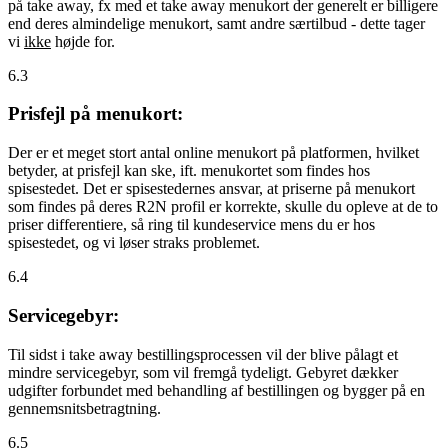
på take away, fx med et take away menukort der generelt er billigere
end deres almindelige menukort, samt andre særtilbud - dette tager
vi
ikke
højde for.
6.3
Prisfejl på menukort:
Der er et meget stort antal online menukort på platformen, hvilket
betyder, at prisfejl kan ske, ift. menukortet som findes hos
spisestedet. Det er spisestedernes ansvar, at priserne på menukort
som findes på deres R2N profil er korrekte, skulle du opleve at de to
priser differentiere, så ring til kundeservice mens du er hos
spisestedet, og vi løser straks problemet.
6.4
Servicegebyr:
Til sidst i take away bestillingsprocessen vil der blive pålagt et
mindre servicegebyr, som vil fremgå tydeligt. Gebyret dækker
udgifter forbundet med behandling af bestillingen og bygger på en
gennemsnitsbetragtning.
6.5