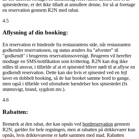
spisestederne, er det ikke tilladt at annullere denne, for så at foretage
en reservation gennem R2N med rabat.
4.5
Aflysning af din booking:
En reservation er bindende fra restaurantens side, når restauranten
godkender reservationen, og status ændres fra "afventer" til
"godkendt" i brugerens reservationsoversigt. Brugeren vil herefter
modtage en SMS/notifikation som kvittering. R2N kan dog ikke
stilles til ansvar, i tilfælde af at et spisested bliver nødt til at aflyse en
godkendt reservation. Dette kan ske hvis et spisested ved en fejl
laver en dobbelt booking, så de har booket samme bord to gange,
men også i tilfælde ved uforudsete hændelser hos spisestedet (fx
strømsvigt, brand, sygdom mv.).
4.6
Rabatten:
Bemærk at den rabat, der kan opnås ved
bordreservation
gennem
R2N, gælder for hele regningen, men at rabatten på drikkevarer kun
opnås, hvis drikkevarerne er købt sammen med mad. Rabatten