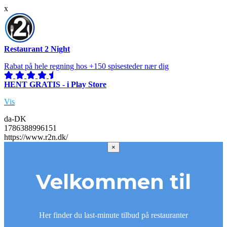
x
Restaurant 2 Night
Rabat på hele regning hos +150 spisesteder nær dig
HENT GRATIS - i Play Store
Vis
da-DK
1786388996151
https://www.r2n.dk/
×
Velkommen til
Her finder du last-minute tilbud på restauranter