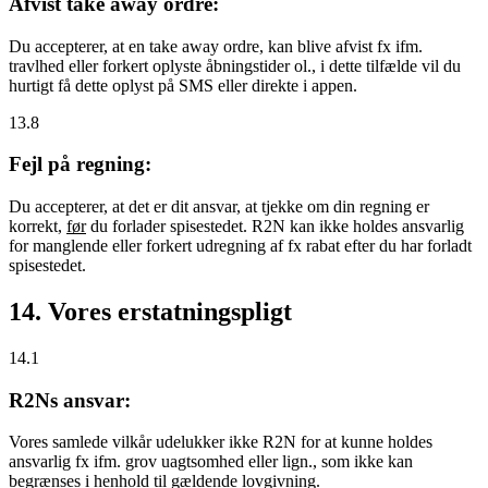
Afvist take away ordre:
Du accepterer, at en take away ordre, kan blive afvist fx ifm.
travlhed eller forkert oplyste åbningstider ol., i dette tilfælde vil du
hurtigt få dette oplyst på SMS eller direkte i appen.
13.8
Fejl på regning:
Du accepterer, at det er dit ansvar, at tjekke om din regning er
korrekt,
før
du forlader spisestedet. R2N kan ikke holdes ansvarlig
for manglende eller forkert udregning af fx rabat efter du har forladt
spisestedet.
14. Vores erstatningspligt
14.1
R2Ns ansvar:
Vores samlede vilkår udelukker ikke R2N for at kunne holdes
ansvarlig fx ifm. grov uagtsomhed eller lign., som ikke kan
begrænses i henhold til gældende lovgivning.