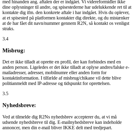
med hinanden ang. aftalen der er indgået. Vi videreformidler ikke
dine oplysninger til andre, og spisestederne har udelukkende ret til at
kontakte dig ifm. den konkrete aftale i har indgået. Hvis du oplever,
at et spisested på platformen kontakter dig direkte, og du mistænker
at de har fået dit navn/nummer gennem R2N, så kontakt os venligst
straks.
3.4
Misbrug:
Det er ikke tilladt at oprette en profil, der kan forbindes med en
anden person. Ligeledes er det ikke tilladt at oplyse andres/falske e-
mailadresser, adresser, mobilnumre eller anden form for
kontaktinformation. I tilfælde af misbrug/chikane vil dette blive
politianmeldt med IP-adresse og tidspunkt for oprettelsen.
3.5
Nyhedsbreve:
Ved at tilmelde dig R2Ns nyhedsbrev accepterer du, at vi må
udsende nyhedsbreve til dig. E-mailnyhedsbreve kan indeholde
annoncer, men din e-mail bliver IKKE delt med tredjepart.