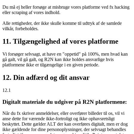
Du må ej heller forsøge at misbruge vores platforme ved fx hacking
eller scraping af vores indhold.
Alle rettigheder, der ikke skulle komme til udtryk af de samlede
vilkår, forbeholdes.
11. Tilgængelighed af vores platforme
Vi forsøger selvsagt, at have en "oppetid" på 100%, men hvad kan
gå galt, vil gå galt, og R2N kan ikke holdes ansvarlige hvis
platformene ikke er tilgængelige i en given periode.
12. Din adfærd og dit ansvar
12.1
Digitalt materiale du udgiver på R2N platformene:
Når du fx skriver anmeldelser, eller overfører billeder til os, vil vi
anse dette for værende ikke-fortroligt og ikke ophavsretsligt
beskyttet. Dette gælder ALT der kan overføres digitalt, men er dog
ikke gældende for dine personoplysninger, der selvsagt behandles