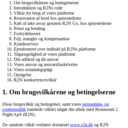
Om brugsvilkårene og betingelserne
Introduktion og R2Ns rolle
Vilkår for brug af vores platforme
Reservation af bord hos spisestederne
Køb af take away gennem R2N Go, hos spisestederne
Priser og betaling
Fortrydelsesret
Fejl, mangler og kompensation
Kundeservice
Ejendomsret over indhold på R2Ns platforme
Tilgængelighed af vores platforme
Din adfærd og dit ansvar
Vores ansvar og ansvarsfraskrivelse
Vores erstatningspligt
Opsigelse
R2N konkurrencevilkår
1. Om brugsvilkårene og betingelserne
Disse brugsvilkår og betingelser, samt vores
persondata- og
cookiepolitik
(samlede vilkår) udgør din aftale med Restaurant 2
Night ApS (R2N).
De samlede vilkår vedrører domænet
www.r2n.dk
og R2N