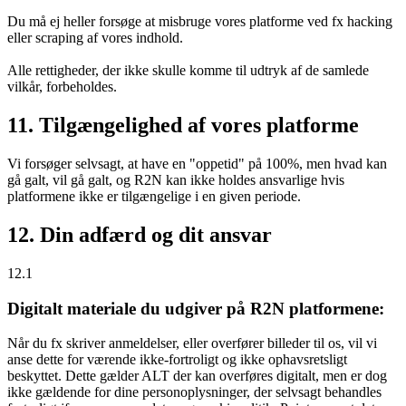
Du må ej heller forsøge at misbruge vores platforme ved fx hacking
eller scraping af vores indhold.
Alle rettigheder, der ikke skulle komme til udtryk af de samlede
vilkår, forbeholdes.
11. Tilgængelighed af vores platforme
Vi forsøger selvsagt, at have en "oppetid" på 100%, men hvad kan
gå galt, vil gå galt, og R2N kan ikke holdes ansvarlige hvis
platformene ikke er tilgængelige i en given periode.
12. Din adfærd og dit ansvar
12.1
Digitalt materiale du udgiver på R2N platformene:
Når du fx skriver anmeldelser, eller overfører billeder til os, vil vi
anse dette for værende ikke-fortroligt og ikke ophavsretsligt
beskyttet. Dette gælder ALT der kan overføres digitalt, men er dog
ikke gældende for dine personoplysninger, der selvsagt behandles