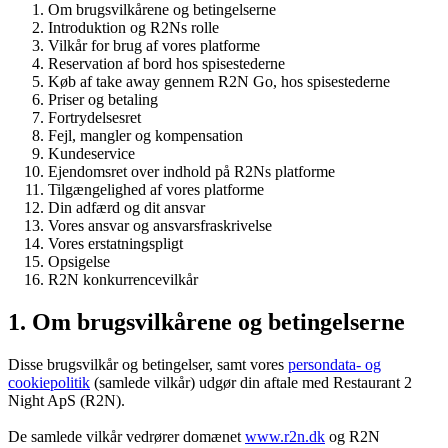
Om brugsvilkårene og betingelserne
Introduktion og R2Ns rolle
Vilkår for brug af vores platforme
Reservation af bord hos spisestederne
Køb af take away gennem R2N Go, hos spisestederne
Priser og betaling
Fortrydelsesret
Fejl, mangler og kompensation
Kundeservice
Ejendomsret over indhold på R2Ns platforme
Tilgængelighed af vores platforme
Din adfærd og dit ansvar
Vores ansvar og ansvarsfraskrivelse
Vores erstatningspligt
Opsigelse
R2N konkurrencevilkår
1. Om brugsvilkårene og betingelserne
Disse brugsvilkår og betingelser, samt vores
persondata- og
cookiepolitik
(samlede vilkår) udgør din aftale med Restaurant 2
Night ApS (R2N).
De samlede vilkår vedrører domænet
www.r2n.dk
og R2N