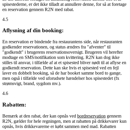
spisestederne, er det ikke tilladt at annullere denne, for så at foretage
en reservation gennem R2N med rabat.
4.5
Aflysning af din booking:
En reservation er bindende fra restaurantens side, når restauranten
godkender reservationen, og status ændres fra "afventer" til
"godkendt" i brugerens reservationsoversigt. Brugeren vil herefter
modtage en SMS/notifikation som kvittering. R2N kan dog ikke
stilles til ansvar, i tilfælde af at et spisested bliver nødt til at aflyse en
godkendt reservation. Dette kan ske hvis et spisested ved en fejl
laver en dobbelt booking, så de har booket samme bord to gange,
men også i tilfælde ved uforudsete hændelser hos spisestedet (fx
strømsvigt, brand, sygdom mv.).
4.6
Rabatten:
Bemærk at den rabat, der kan opnås ved
bordreservation
gennem
R2N, gælder for hele regningen, men at rabatten på drikkevarer kun
opnås, hvis drikkevarerne er købt sammen med mad. Rabatten