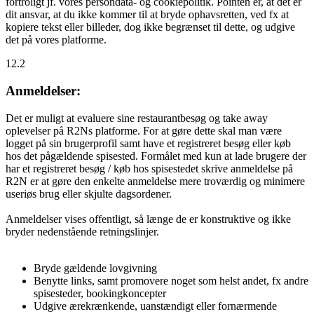
fortroligt jf. vores persondata- og cookiepolitik. Pointen er, at det er
dit ansvar, at du ikke kommer til at bryde ophavsretten, ved fx at
kopiere tekst eller billeder, dog ikke begrænset til dette, og udgive
det på vores platforme.
12.2
Anmeldelser:
Det er muligt at evaluere sine restaurantbesøg og take away
oplevelser på R2Ns platforme. For at gøre dette skal man være
logget på sin brugerprofil samt have et registreret besøg eller køb
hos det pågældende spisested. Formålet med kun at lade brugere der
har et registreret besøg / køb hos spisestedet skrive anmeldelse på
R2N er at gøre den enkelte anmeldelse mere troværdig og minimere
useriøs brug eller skjulte dagsordener.
Anmeldelser vises offentligt, så længe de er konstruktive og ikke
bryder nedenstående retningslinjer.
Bryde gældende lovgivning
Benytte links, samt promovere noget som helst andet, fx andre
spisesteder, bookingkoncepter
Udgive ærekrænkende, uanstændigt eller fornærmende