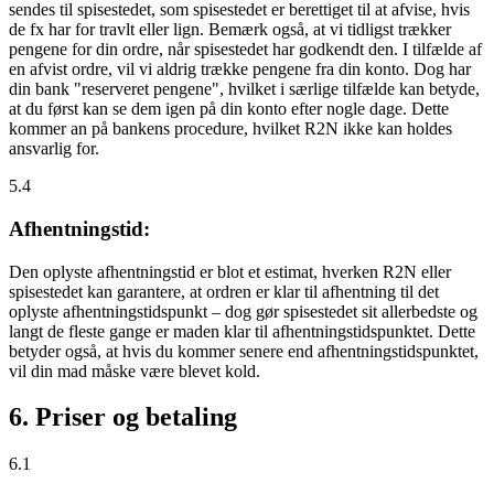
sendes til spisestedet, som spisestedet er berettiget til at afvise, hvis
de fx har for travlt eller lign. Bemærk også, at vi tidligst trækker
pengene for din ordre, når spisestedet har godkendt den. I tilfælde af
en afvist ordre, vil vi aldrig trække pengene fra din konto. Dog har
din bank "reserveret pengene", hvilket i særlige tilfælde kan betyde,
at du først kan se dem igen på din konto efter nogle dage. Dette
kommer an på bankens procedure, hvilket R2N ikke kan holdes
ansvarlig for.
5.4
Afhentningstid:
Den oplyste afhentningstid er blot et estimat, hverken R2N eller
spisestedet kan garantere, at ordren er klar til afhentning til det
oplyste afhentningstidspunkt – dog gør spisestedet sit allerbedste og
langt de fleste gange er maden klar til afhentningstidspunktet. Dette
betyder også, at hvis du kommer senere end afhentningstidspunktet,
vil din mad måske være blevet kold.
6. Priser og betaling
6.1