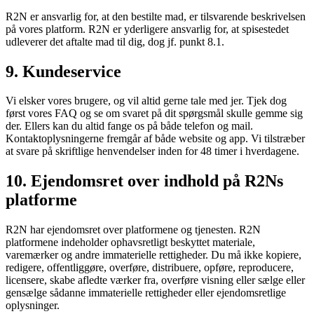
R2N er ansvarlig for, at den bestilte mad, er tilsvarende beskrivelsen
på vores platform. R2N er yderligere ansvarlig for, at spisestedet
udleverer det aftalte mad til dig, dog jf. punkt 8.1.
9. Kundeservice
Vi elsker vores brugere, og vil altid gerne tale med jer. Tjek dog
først vores FAQ og se om svaret på dit spørgsmål skulle gemme sig
der. Ellers kan du altid fange os på både telefon og mail.
Kontaktoplysningerne fremgår af både website og app. Vi tilstræber
at svare på skriftlige henvendelser inden for 48 timer i hverdagene.
10. Ejendomsret over indhold på R2Ns
platforme
R2N har ejendomsret over platformene og tjenesten. R2N
platformene indeholder ophavsretligt beskyttet materiale,
varemærker og andre immaterielle rettigheder. Du må ikke kopiere,
redigere, offentliggøre, overføre, distribuere, opføre, reproducere,
licensere, skabe afledte værker fra, overføre visning eller sælge eller
gensælge sådanne immaterielle rettigheder eller ejendomsretlige
oplysninger.