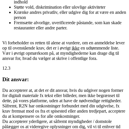
indhold
Støtte vold, diskrimination eller ulovlige aktiviteter
Krænke andres privatliv, eller udgive dig for at være en anden
person
Fremsætte alvorlige, uverificerede påstande, som kan skade
restauranter eller andre parter.
Vi forbeholder os retten til alene at vurdere, om en anmeldelse lever
op til ovenstående krav, det er i øvrigt
ikke
en udtømmende liste.
Vær i øvrigt opmærksom på, at myndighederne kan drage dig til
ansvar for, hvad du vælger at skrive i offentlige fora.
12.3
Dit ansvar:
Du accepterer at, at det er dit ansvar, hvis du udgiver nogen former
for digitalt materiale fx tekst eller billeder, men ikke begrænset til
dette, på vores platforme, uden at have de nødvendige rettigheder.
Såfremt, R2N har omkostninger forbundet med din udgivelse, fx
krav fremsat mod os fra et spisested eller anden tredjepart, acceptere
du at kompensere os for alle omkostninger.
Du accepterer yderligere, at såfremt myndigheder / domstole
pålægger os at videregive oplysninger om dig, vil vi til enhver tid