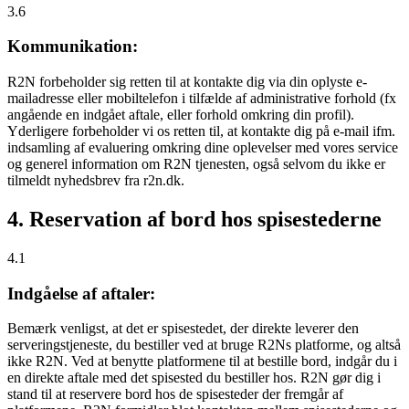
3.6
Kommunikation:
R2N forbeholder sig retten til at kontakte dig via din oplyste e-
mailadresse eller mobiltelefon i tilfælde af administrative forhold (fx
angående en indgået aftale, eller forhold omkring din profil).
Yderligere forbeholder vi os retten til, at kontakte dig på e-mail ifm.
indsamling af evaluering omkring dine oplevelser med vores service
og generel information om R2N tjenesten, også selvom du ikke er
tilmeldt nyhedsbrev fra r2n.dk.
4. Reservation af bord hos spisestederne
4.1
Indgåelse af aftaler:
Bemærk venligst, at det er spisestedet, der direkte leverer den
serveringstjeneste, du bestiller ved at bruge R2Ns platforme, og altså
ikke R2N. Ved at benytte platformene til at bestille bord, indgår du i
en direkte aftale med det spisested du bestiller hos. R2N gør dig i
stand til at reservere bord hos de spisesteder der fremgår af