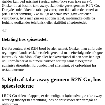
gælder kun ved spisning i restauranten (ikke som take away).
Ønsker du at bestille take away, skal dette gøres gennem R2N Go.
Der ydes udelukkende rabat på varer, som ikke allerede er nedsat i
pris. Det er samtidig ikke muligt at betale med gavekort eller
værdibevis, hvis man ønsker at opnå rabat, medmindre dette på
forhånd godkendes telefonisk eller skriftligt af spisestedet.
4.7
Betaling hos spisestedet:
Det forventes, at et R2N-bord betaler samlet. Ønsker man at fordele
regningen blandt selskabets deltagere, må man efterfølgende afregne
internt - fx. via MobilePay eller bankoverførsel til den som har lagt
ud. Formålet er at minimere risikoen for fejl samt at begrænse
administrationstiden forbundet med afregning, på opfordring fra
restauratørerne.
5. Køb af take away gennem R2N Go, hos
spisestederne
I R2N Go delen af appen, er det muligt, at købe udvalgte take away
retter og tilbehør til afhentning, hos de spisesteder der fremgår af
platformen.