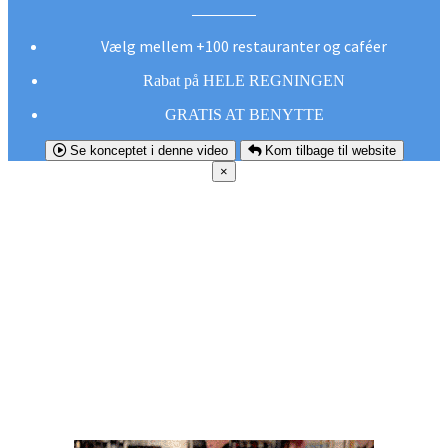
Vælg mellem +100 restauranter og caféer
Rabat på HELE REGNINGEN
GRATIS AT BENYTTE
Se konceptet i denne video
Kom tilbage til website
×
FØR DU
SMUTTER!
Hent vores gratis app og undgå at gå glip af et
godt tilbud næste gang sulten melder sig.