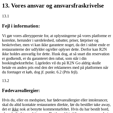
13. Vores ansvar og ansvarsfraskrivelse
13.1
Fejl i information:
Vi gør vores allerypperste for, at oplysningerne på vores platforme er
korrekte, herunder i særdeleshed, rabatter, priser, førpriser og
beskrivelser, men vi kan ikke garantere noget, da det i sidste ende er
restauranterne der udfylder og/eller oplyser dette. Derfor kan R2N
ikke holdes ansvarlig for dette. Husk dog, at så snart din reservation
er godkendt, er du garanteret den rabat, som står i din
bookingbekræftelse. Ligeledes vil du på R2N Go aldrig skulle
betale en anden pris end den der reklameres med på platformen når
du foretager et køb, dog jf. punkt. 6.2 (Pris fejl).
13.2
Fødevareallergier:
Hvis du, eller en medspiser, har fødevareallergier eller intolerancer,
skal du altid kontakte restauranten direkte, før du bestiller take away,
det er
ikke
nok at benytte kommentarfeltet. Hvis du har bestilt bord,