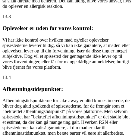
så snak direkte med tjeneren. Det kan aldrig blive vores ansvar, hvis
du oplever en allergisk reaktion.
13.3
Oplevelser er uden for vores kontrol:
Vi har ikke kontrol over hvilken mad og/eller oplevelser
spisestederne leverer til dig, så vi kan ikke garantere, at maden eller
oplevelsen lever op til din forventning, især da disse ting er meget
subjektive. Dog vil et spisested der gentagende ikke lever op til
vores forventninger, eller får for mange dårlige anmeldelser, hurtigt
blive fjernet fra vores platform.
13.4
Afhentningstidspunkter:
Afhentningstidspunkterne for take away er altid kun estimerede, de
bliver dog
altid
godkendt af spisestederne, før de fremgår som et
"bekræftet afhentningstidspunkt" på vores platforme. Men selvom
spisestedet har "bekræftet afhentningstidspunktet" er det stadig blot
et estimat, da der kan gå mange ting galt. Hverken R2N eller
spisestederne, kan altså garantere, at din mad er klar til
afhentningstidspunktet, men begge parter vil gøre sit allerbedste.