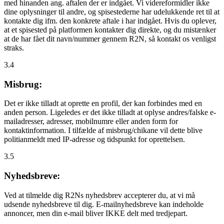
med hinanden ang. aftalen der er indgået. Vi videreformidler ikke
dine oplysninger til andre, og spisestederne har udelukkende ret til at
kontakte dig ifm. den konkrete aftale i har indgået. Hvis du oplever,
at et spisested på platformen kontakter dig direkte, og du mistænker
at de har fået dit navn/nummer gennem R2N, så kontakt os venligst
straks.
3.4
Misbrug:
Det er ikke tilladt at oprette en profil, der kan forbindes med en
anden person. Ligeledes er det ikke tilladt at oplyse andres/falske e-
mailadresser, adresser, mobilnumre eller anden form for
kontaktinformation. I tilfælde af misbrug/chikane vil dette blive
politianmeldt med IP-adresse og tidspunkt for oprettelsen.
3.5
Nyhedsbreve:
Ved at tilmelde dig R2Ns nyhedsbrev accepterer du, at vi må
udsende nyhedsbreve til dig. E-mailnyhedsbreve kan indeholde
annoncer, men din e-mail bliver IKKE delt med tredjepart.