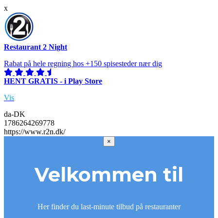
x
Restaurant 2 Night
Rabat på hele regning hos +150 spisesteder nær dig
HENT GRATIS - i Play Store
Vis
da-DK
1786264269778
https://www.r2n.dk/
×
Velkommen til
Her finder du last-minute tilbud på restauranter