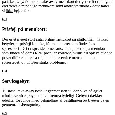
på take away, fx med et take away menukort der generelt er billigere
end deres almindelige menukort, samt andre særtilbud - dette tager
vi
ikke
højde for.
6.3
Prisfejl på menukort:
Der er et meget stort antal online menukort på platformen, hvilket
betyder, at prisfejl kan ske, ift. menukortet som findes hos
spisestedet. Det er spisestedernes ansvar, at priserne på menukort
som findes på deres R2N profil er korrekte, skulle du opleve at de to
priser differentiere, så ring til kundeservice mens du er hos
spisestedet, og vi løser straks problemet.
6.4
Servicegebyr:
Til sidst i take away bestillingsprocessen vil der blive pålagt et
mindre servicegebyr, som vil fremgå tydeligt. Gebyret dækker
udgifter forbundet med behandling af bestillingen og bygger på en
gennemsnitsbetragtning.
6.5