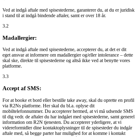
Ved at indgå aftale med spisestederne, garanterer du, at du er juridisk
i stand til at indgå bindende aftaler, samt er over 18 år.
3.2
Madallergier:
Ved at indgå aftale med spisestederne, accepterer du, at det er dit
eget ansvar at informere om madallergier og/eller intolerance – dette
skal ske, direkte til spisestederne og altså ikke ved at benytte vores
platforme.
3.3
Accept af SMS:
For at booke et bord eller bestille take away, skal du oprette en profil
via R2Ns platforme. Her skal du bl.a. oplyse dit
mobiltelefonnummer. Du accepterer hermed, at vi må udsende SMS
til dig vedr. de aftaler du har indgået med spisestederne, samt generel
information om R2N tjenesten. Du accepterer yderligere, at vi
videreformidler dine kontaktoplysninger til de spisesteder du indgår
aftale med, så begge parter har mulighed for at komme i kontakt