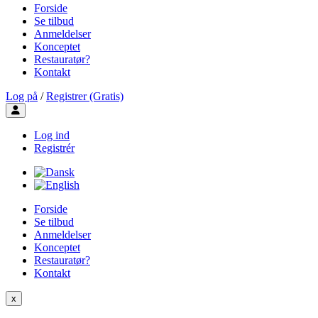
Forside
Se tilbud
Anmeldelser
Konceptet
Restauratør?
Kontakt
Log på
/
Registrer (Gratis)
Toggle user menu
Log ind
Registrér
Forside
Se tilbud
Anmeldelser
Konceptet
Restauratør?
Kontakt
x