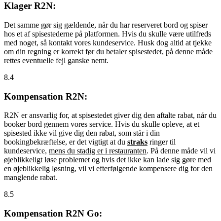
Klager R2N:
Det samme gør sig gældende, når du har reserveret bord og spiser
hos et af spisestederne på platformen. Hvis du skulle være utilfreds
med noget, så kontakt vores kundeservice. Husk dog altid at tjekke
om din regning er korrekt
før
du betaler spisestedet, på denne måde
rettes eventuelle fejl ganske nemt.
8.4
Kompensation R2N:
R2N er ansvarlig for, at spisestedet giver dig den aftalte rabat, når du
booker bord gennem vores service. Hvis du skulle opleve, at et
spisested ikke vil give dig den rabat, som står i din
bookingbekræftelse, er det vigtigt at du
straks
ringer til
kundeservice,
mens du stadig er i restauranten
. På denne måde vil vi
øjeblikkeligt løse problemet og hvis det ikke kan lade sig gøre med
en øjeblikkelig løsning, vil vi efterfølgende kompensere dig for den
manglende rabat.
8.5
Kompensation R2N Go: