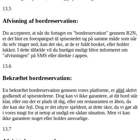
13.5
Afvisning af bordreservation:
Du accepterer, at når du fortager en "bordreservation" gennem R2N,
er det blot en forespørgsel til spisestedet og på samme måde som når
du selv ringer ned, kan det ske, at de er fuldt booket, eller holder
lukket. I dette tilfælde vil du hurtigst muligt blive informeret om
"afvisningen" på SMS eller direkte i appen.
13.6
Bekræftet bordreservation:
En bekræftet bordreservation gennem vores platforme, er
altid
aktivt
godkendt af spisestederne. Dog kan vi ikke garantere, at dit bord står
klar, eller om der er plads til dig, eller om restauranten er åben, da
der kan ske fejl. Dog er det uhyre sjældent, at dette sker, da vi gør alt
i vores magt for at netop at undgå en sådan situation. Men vi kan
ikke garantere noget eller holdes ansvarlige.
13.7