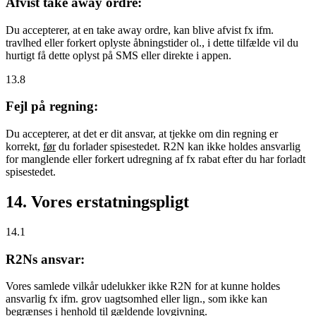
Afvist take away ordre:
Du accepterer, at en take away ordre, kan blive afvist fx ifm.
travlhed eller forkert oplyste åbningstider ol., i dette tilfælde vil du
hurtigt få dette oplyst på SMS eller direkte i appen.
13.8
Fejl på regning:
Du accepterer, at det er dit ansvar, at tjekke om din regning er
korrekt,
før
du forlader spisestedet. R2N kan ikke holdes ansvarlig
for manglende eller forkert udregning af fx rabat efter du har forladt
spisestedet.
14. Vores erstatningspligt
14.1
R2Ns ansvar:
Vores samlede vilkår udelukker ikke R2N for at kunne holdes
ansvarlig fx ifm. grov uagtsomhed eller lign., som ikke kan
begrænses i henhold til gældende lovgivning.