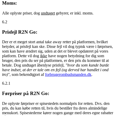
Moms:
Alle oplyste priser, dog
undtaget
gebyrer, er inkl. moms.
6.2
Prisfejl R2N Go:
Der er et meget stort antal take away retter på platformen, hvilket
betyder, at prisfejl kan ske. Disse fejl vil dog typisk være i førprisen,
som kan have ændret sig, uden at det er blevet opdateret på vores
platform. Dette vil dog
ikke
have nogen betydning for dig som
bruger, den pris du ser på platformen, er den pris du kommer til at
betale. Dog undtaget åbenlyse prisfejl,
"hvor du som kunde burde
have indset, at der er tale om en fejl (og derved har handlet i ond
tro)"
, som bekendtgjort af
forbrugerombudsmanden.dk
.
6.2.1
Førpriser på R2N Go:
De oplyste førpriser er spisestedets normalpris for retten. Dvs. den
pris, du kan købe retten til, hvis du bestiller fra deres almindelige
menukort. Spisestederne kører nogen gange med deres egne rabatter