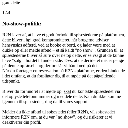
gøre dette.
12.4
No-show-politik:
R2N lever af, at have et godt forhold til spisestederne på platformen,
dette bliver i høj grad kompromitteret, når brugerne udviser
hensynsløs adfærd, ved at booke et bord, og lader være med at
dukke op eller melde afbud – et så kaldt "no show". Grunden til, at
spisestederne bliver så sure over netop dette, er selvsagt at de kunne
have "solgt" bordet til anden side. Dvs. at de decideret mister penge
på denne opførsel – og derfor slår vi hårdt ned på det.
Når du foretager en reservation på R2Ns platforme, er den bindende
i det omfang, at du forpligter dig til at møde på det pågældende
tidspunkt.
Bliver du forhindret i at møde op,
skal
du kontakte spisestedet via
det oplyste telefonnummer og meddele dette. Kan du ikke komme
igennem til spisestedet, ring da til vores support.
Melder du ikke afbud til spisestedet (eller R2N), vil spisestedet
informere R2N om, at du var "no show", og du risikerer at vi
deaktiverer din profil.