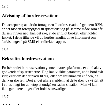
13.5
Afvisning af bordreservation:
Du accepterer, at når du fortager en "bordreservation" gennem R2N,
er det blot en forespørgsel til spisestedet og på samme måde som når
du selv ringer ned, kan det ske, at de er fuldt booket, eller holder
lukket. I dette tilfælde vil du hurtigst muligt blive informeret om
"afvisningen" på SMS eller direkte i appen.
13.6
Bekræftet bordreservation:
En bekræftet bordreservation gennem vores platforme, er
altid
aktivt
godkendt af spisestederne. Dog kan vi ikke garantere, at dit bord står
klar, eller om der er plads til dig, eller om restauranten er åben, da
der kan ske fejl. Dog er det uhyre sjældent, at dette sker, da vi gør alt
i vores magt for at netop at undgå en sådan situation. Men vi kan
ikke garantere noget eller holdes ansvarlige.
13.7