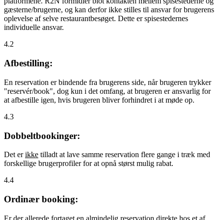
platformene. R2N formidler blot kontakten mellem spisestederne og
gæsterne/brugerne, og kan derfor ikke stilles til ansvar for brugerens
oplevelse af selve restaurantbesøget. Dette er spisestedernes
individuelle ansvar.
4.2
Afbestilling:
En reservation er bindende fra brugerens side, når brugeren trykker
"reservér/book", dog kun i det omfang, at brugeren er ansvarlig for
at afbestille igen, hvis brugeren bliver forhindret i at møde op.
4.3
Dobbeltbookinger:
Det er
ikke
tilladt at lave samme reservation flere gange i træk med
forskellige brugerprofiler for at opnå størst mulig rabat.
4.4
Ordinær booking:
Er der allerede fortaget en almindelig reservation direkte hos et af