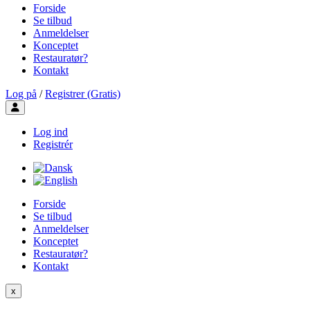
Forside
Se tilbud
Anmeldelser
Konceptet
Restauratør?
Kontakt
Log på
/
Registrer (Gratis)
Toggle user menu
Log ind
Registrér
Forside
Se tilbud
Anmeldelser
Konceptet
Restauratør?
Kontakt
x