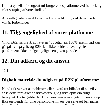
Du må ej heller forsøge at misbruge vores platforme ved fx hacking
eller scraping af vores indhold.
Alle rettigheder, der ikke skulle komme til udtryk af de samlede
vilkår, forbeholdes.
11. Tilgængelighed af vores platforme
Vi forsøger selvsagt, at have en "oppetid" på 100%, men hvad kan
gå galt, vil gå galt, og R2N kan ikke holdes ansvarlige hvis
platformene ikke er tilgængelige i en given periode.
12. Din adfærd og dit ansvar
12.1
Digitalt materiale du udgiver på R2N platformene:
Når du fx skriver anmeldelser, eller overfører billeder til os, vil vi
anse dette for værende ikke-fortroligt og ikke ophavsretsligt
beskyttet. Dette gælder ALT der kan overføres digitalt, men er dog
ikke gældende for dine personoplysninger, der selvsagt behandles