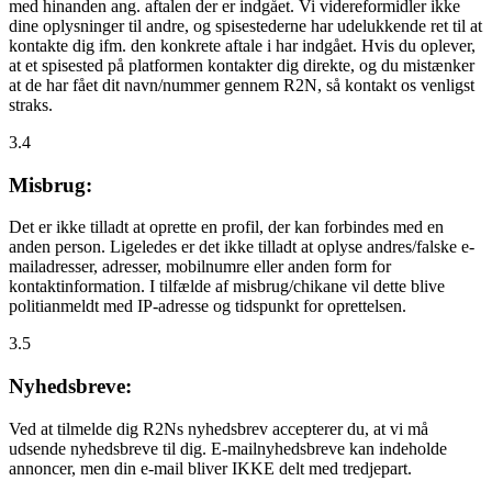
med hinanden ang. aftalen der er indgået. Vi videreformidler ikke
dine oplysninger til andre, og spisestederne har udelukkende ret til at
kontakte dig ifm. den konkrete aftale i har indgået. Hvis du oplever,
at et spisested på platformen kontakter dig direkte, og du mistænker
at de har fået dit navn/nummer gennem R2N, så kontakt os venligst
straks.
3.4
Misbrug:
Det er ikke tilladt at oprette en profil, der kan forbindes med en
anden person. Ligeledes er det ikke tilladt at oplyse andres/falske e-
mailadresser, adresser, mobilnumre eller anden form for
kontaktinformation. I tilfælde af misbrug/chikane vil dette blive
politianmeldt med IP-adresse og tidspunkt for oprettelsen.
3.5
Nyhedsbreve:
Ved at tilmelde dig R2Ns nyhedsbrev accepterer du, at vi må
udsende nyhedsbreve til dig. E-mailnyhedsbreve kan indeholde
annoncer, men din e-mail bliver IKKE delt med tredjepart.