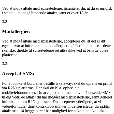
Ved at indgå aftale med spisestederne, garanterer du, at du er juridisk
i stand til at indgå bindende aftaler, samt er over 18 år.
3.2
Madallergier:
Ved at indgå aftale med spisestederne, accepterer du, at det er dit
eget ansvar at informere om madallergier og/eller intolerance – dette
skal ske, direkte til spisestederne og altså ikke ved at benytte vores
platforme.
3.3
Accept af SMS:
For at booke et bord eller bestille take away, skal du oprette en profil
via R2Ns platforme. Her skal du bl.a. oplyse dit
mobiltelefonnummer. Du accepterer hermed, at vi må udsende SMS
til dig vedr. de aftaler du har indgået med spisestederne, samt generel
information om R2N tjenesten. Du accepterer yderligere, at vi
videreformidler dine kontaktoplysninger til de spisesteder du indgår
aftale med, så begge parter har mulighed for at komme i kontakt