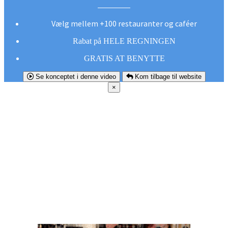
Vælg mellem +100 restauranter og caféer
Rabat på HELE REGNINGEN
GRATIS AT BENYTTE
Se konceptet i denne video
Kom tilbage til website
×
FØR DU
SMUTTER!
Hent vores gratis app og undgå at gå glip af et
godt tilbud næste gang sulten melder sig.