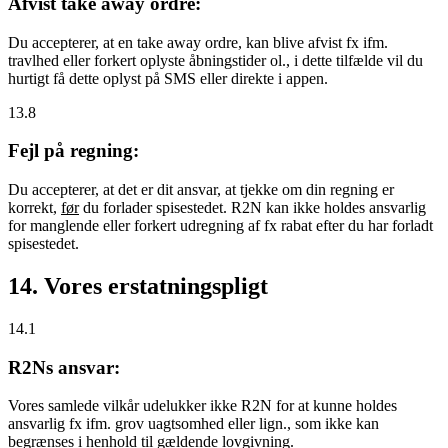
Afvist take away ordre:
Du accepterer, at en take away ordre, kan blive afvist fx ifm.
travlhed eller forkert oplyste åbningstider ol., i dette tilfælde vil du
hurtigt få dette oplyst på SMS eller direkte i appen.
13.8
Fejl på regning:
Du accepterer, at det er dit ansvar, at tjekke om din regning er
korrekt,
før
du forlader spisestedet. R2N kan ikke holdes ansvarlig
for manglende eller forkert udregning af fx rabat efter du har forladt
spisestedet.
14. Vores erstatningspligt
14.1
R2Ns ansvar:
Vores samlede vilkår udelukker ikke R2N for at kunne holdes
ansvarlig fx ifm. grov uagtsomhed eller lign., som ikke kan
begrænses i henhold til gældende lovgivning.