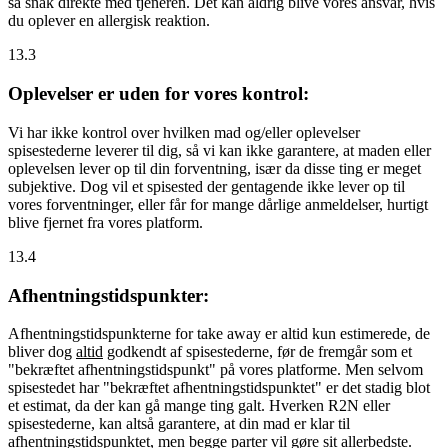
så snak direkte med tjeneren. Det kan aldrig blive vores ansvar, hvis
du oplever en allergisk reaktion.
13.3
Oplevelser er uden for vores kontrol:
Vi har ikke kontrol over hvilken mad og/eller oplevelser
spisestederne leverer til dig, så vi kan ikke garantere, at maden eller
oplevelsen lever op til din forventning, især da disse ting er meget
subjektive. Dog vil et spisested der gentagende ikke lever op til
vores forventninger, eller får for mange dårlige anmeldelser, hurtigt
blive fjernet fra vores platform.
13.4
Afhentningstidspunkter:
Afhentningstidspunkterne for take away er altid kun estimerede, de
bliver dog
altid
godkendt af spisestederne, før de fremgår som et
"bekræftet afhentningstidspunkt" på vores platforme. Men selvom
spisestedet har "bekræftet afhentningstidspunktet" er det stadig blot
et estimat, da der kan gå mange ting galt. Hverken R2N eller
spisestederne, kan altså garantere, at din mad er klar til
afhentningstidspunktet, men begge parter vil gøre sit allerbedste.