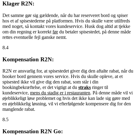
Klager R2N:
Det samme gør sig gældende, når du har reserveret bord og spiser
hos et af spisestederne på platformen. Hvis du skulle være utilfreds
med noget, så kontakt vores kundeservice. Husk dog altid at tjekke
om din regning er korrekt
før
du betaler spisestedet, på denne måde
rettes eventuelle fejl ganske nemt.
8.4
Kompensation R2N:
R2N er ansvarlig for, at spisestedet giver dig den aftalte rabat, når du
booker bord gennem vores service. Hvis du skulle opleve, at et
spisested ikke vil give dig den rabat, som står i din
bookingbekræftelse, er det vigtigt at du
straks
ringer til
kundeservice,
mens du stadig er i restauranten
. På denne måde vil vi
øjeblikkeligt løse problemet og hvis det ikke kan lade sig gøre med
en øjeblikkelig løsning, vil vi efterfølgende kompensere dig for den
manglende rabat.
8.5
Kompensation R2N Go: