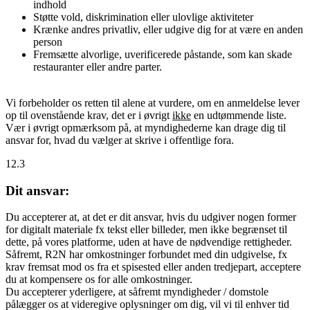
indhold
Støtte vold, diskrimination eller ulovlige aktiviteter
Krænke andres privatliv, eller udgive dig for at være en anden
person
Fremsætte alvorlige, uverificerede påstande, som kan skade
restauranter eller andre parter.
Vi forbeholder os retten til alene at vurdere, om en anmeldelse lever
op til ovenstående krav, det er i øvrigt
ikke
en udtømmende liste.
Vær i øvrigt opmærksom på, at myndighederne kan drage dig til
ansvar for, hvad du vælger at skrive i offentlige fora.
12.3
Dit ansvar:
Du accepterer at, at det er dit ansvar, hvis du udgiver nogen former
for digitalt materiale fx tekst eller billeder, men ikke begrænset til
dette, på vores platforme, uden at have de nødvendige rettigheder.
Såfremt, R2N har omkostninger forbundet med din udgivelse, fx
krav fremsat mod os fra et spisested eller anden tredjepart, acceptere
du at kompensere os for alle omkostninger.
Du accepterer yderligere, at såfremt myndigheder / domstole
pålægger os at videregive oplysninger om dig, vil vi til enhver tid