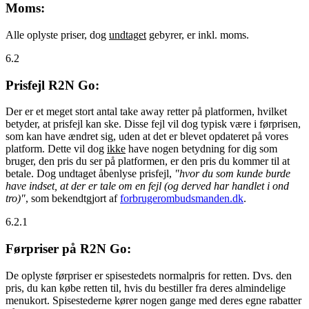
Moms:
Alle oplyste priser, dog
undtaget
gebyrer, er inkl. moms.
6.2
Prisfejl R2N Go:
Der er et meget stort antal take away retter på platformen, hvilket
betyder, at prisfejl kan ske. Disse fejl vil dog typisk være i førprisen,
som kan have ændret sig, uden at det er blevet opdateret på vores
platform. Dette vil dog
ikke
have nogen betydning for dig som
bruger, den pris du ser på platformen, er den pris du kommer til at
betale. Dog undtaget åbenlyse prisfejl,
"hvor du som kunde burde
have indset, at der er tale om en fejl (og derved har handlet i ond
tro)"
, som bekendtgjort af
forbrugerombudsmanden.dk
.
6.2.1
Førpriser på R2N Go:
De oplyste førpriser er spisestedets normalpris for retten. Dvs. den
pris, du kan købe retten til, hvis du bestiller fra deres almindelige
menukort. Spisestederne kører nogen gange med deres egne rabatter