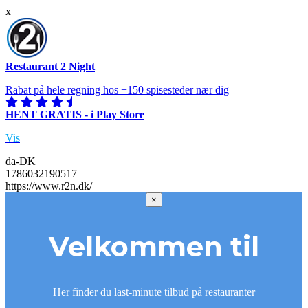
x
Restaurant 2 Night
Rabat på hele regning hos +150 spisesteder nær dig
HENT GRATIS - i Play Store
Vis
da-DK
1786032190517
https://www.r2n.dk/
×
Velkommen til
Her finder du last-minute tilbud på restauranter