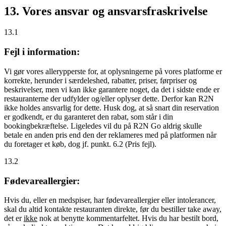
13. Vores ansvar og ansvarsfraskrivelse
13.1
Fejl i information:
Vi gør vores allerypperste for, at oplysningerne på vores platforme er
korrekte, herunder i særdeleshed, rabatter, priser, førpriser og
beskrivelser, men vi kan ikke garantere noget, da det i sidste ende er
restauranterne der udfylder og/eller oplyser dette. Derfor kan R2N
ikke holdes ansvarlig for dette. Husk dog, at så snart din reservation
er godkendt, er du garanteret den rabat, som står i din
bookingbekræftelse. Ligeledes vil du på R2N Go aldrig skulle
betale en anden pris end den der reklameres med på platformen når
du foretager et køb, dog jf. punkt. 6.2 (Pris fejl).
13.2
Fødevareallergier:
Hvis du, eller en medspiser, har fødevareallergier eller intolerancer,
skal du altid kontakte restauranten direkte, før du bestiller take away,
det er
ikke
nok at benytte kommentarfeltet. Hvis du har bestilt bord,