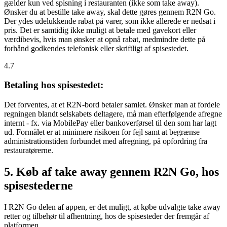
gælder kun ved spisning i restauranten (ikke som take away).
Ønsker du at bestille take away, skal dette gøres gennem R2N Go.
Der ydes udelukkende rabat på varer, som ikke allerede er nedsat i
pris. Det er samtidig ikke muligt at betale med gavekort eller
værdibevis, hvis man ønsker at opnå rabat, medmindre dette på
forhånd godkendes telefonisk eller skriftligt af spisestedet.
4.7
Betaling hos spisestedet:
Det forventes, at et R2N-bord betaler samlet. Ønsker man at fordele
regningen blandt selskabets deltagere, må man efterfølgende afregne
internt - fx. via MobilePay eller bankoverførsel til den som har lagt
ud. Formålet er at minimere risikoen for fejl samt at begrænse
administrationstiden forbundet med afregning, på opfordring fra
restauratørerne.
5. Køb af take away gennem R2N Go, hos
spisestederne
I R2N Go delen af appen, er det muligt, at købe udvalgte take away
retter og tilbehør til afhentning, hos de spisesteder der fremgår af
platformen.