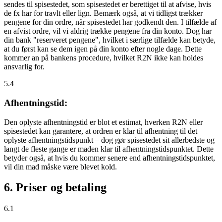
sendes til spisestedet, som spisestedet er berettiget til at afvise, hvis
de fx har for travlt eller lign. Bemærk også, at vi tidligst trækker
pengene for din ordre, når spisestedet har godkendt den. I tilfælde af
en afvist ordre, vil vi aldrig trække pengene fra din konto. Dog har
din bank "reserveret pengene", hvilket i særlige tilfælde kan betyde,
at du først kan se dem igen på din konto efter nogle dage. Dette
kommer an på bankens procedure, hvilket R2N ikke kan holdes
ansvarlig for.
5.4
Afhentningstid:
Den oplyste afhentningstid er blot et estimat, hverken R2N eller
spisestedet kan garantere, at ordren er klar til afhentning til det
oplyste afhentningstidspunkt – dog gør spisestedet sit allerbedste og
langt de fleste gange er maden klar til afhentningstidspunktet. Dette
betyder også, at hvis du kommer senere end afhentningstidspunktet,
vil din mad måske være blevet kold.
6. Priser og betaling
6.1