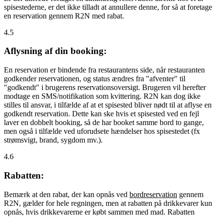
spisestederne, er det ikke tilladt at annullere denne, for så at foretage
en reservation gennem R2N med rabat.
4.5
Aflysning af din booking:
En reservation er bindende fra restaurantens side, når restauranten
godkender reservationen, og status ændres fra "afventer" til
"godkendt" i brugerens reservationsoversigt. Brugeren vil herefter
modtage en SMS/notifikation som kvittering. R2N kan dog ikke
stilles til ansvar, i tilfælde af at et spisested bliver nødt til at aflyse en
godkendt reservation. Dette kan ske hvis et spisested ved en fejl
laver en dobbelt booking, så de har booket samme bord to gange,
men også i tilfælde ved uforudsete hændelser hos spisestedet (fx
strømsvigt, brand, sygdom mv.).
4.6
Rabatten:
Bemærk at den rabat, der kan opnås ved
bordreservation
gennem
R2N, gælder for hele regningen, men at rabatten på drikkevarer kun
opnås, hvis drikkevarerne er købt sammen med mad. Rabatten