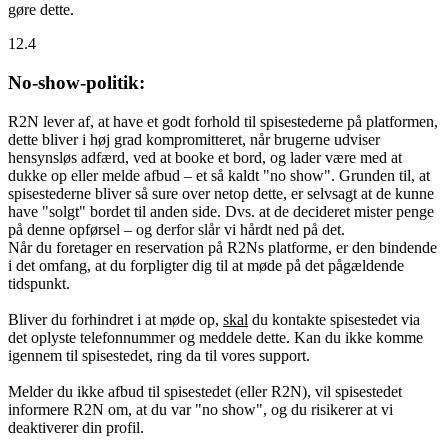
gøre dette.
12.4
No-show-politik:
R2N lever af, at have et godt forhold til spisestederne på platformen,
dette bliver i høj grad kompromitteret, når brugerne udviser
hensynsløs adfærd, ved at booke et bord, og lader være med at
dukke op eller melde afbud – et så kaldt "no show". Grunden til, at
spisestederne bliver så sure over netop dette, er selvsagt at de kunne
have "solgt" bordet til anden side. Dvs. at de decideret mister penge
på denne opførsel – og derfor slår vi hårdt ned på det.
Når du foretager en reservation på R2Ns platforme, er den bindende
i det omfang, at du forpligter dig til at møde på det pågældende
tidspunkt.
Bliver du forhindret i at møde op,
skal
du kontakte spisestedet via
det oplyste telefonnummer og meddele dette. Kan du ikke komme
igennem til spisestedet, ring da til vores support.
Melder du ikke afbud til spisestedet (eller R2N), vil spisestedet
informere R2N om, at du var "no show", og du risikerer at vi
deaktiverer din profil.