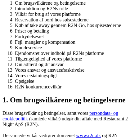
Om brugsvilkårene og betingelserne
Introduktion og R2Ns rolle
Vilkår for brug af vores platforme
Reservation af bord hos spisestederne
Køb af take away gennem R2N Go, hos spisestederne
Priser og betaling
Fortrydelsesret
Fejl, mangler og kompensation
Kundeservice
Ejendomsret over indhold på R2Ns platforme
Tilgængelighed af vores platforme
Din adfærd og dit ansvar
Vores ansvar og ansvarsfraskrivelse
Vores erstatningspligt
Opsigelse
R2N konkurrencevilkår
1. Om brugsvilkårene og betingelserne
Disse brugsvilkår og betingelser, samt vores
persondata- og
cookiepolitik
(samlede vilkår) udgør din aftale med Restaurant 2
Night ApS (R2N).
De samlede vilkår vedrører domænet
www.r2n.dk
og R2N