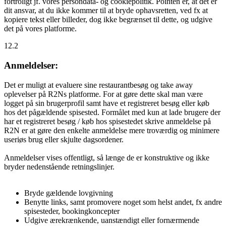
fortroligt jf. vores persondata- og cookiepolitik. Pointen er, at det er
dit ansvar, at du ikke kommer til at bryde ophavsretten, ved fx at
kopiere tekst eller billeder, dog ikke begrænset til dette, og udgive
det på vores platforme.
12.2
Anmeldelser:
Det er muligt at evaluere sine restaurantbesøg og take away
oplevelser på R2Ns platforme. For at gøre dette skal man være
logget på sin brugerprofil samt have et registreret besøg eller køb
hos det pågældende spisested. Formålet med kun at lade brugere der
har et registreret besøg / køb hos spisestedet skrive anmeldelse på
R2N er at gøre den enkelte anmeldelse mere troværdig og minimere
useriøs brug eller skjulte dagsordener.
Anmeldelser vises offentligt, så længe de er konstruktive og ikke
bryder nedenstående retningslinjer.
Bryde gældende lovgivning
Benytte links, samt promovere noget som helst andet, fx andre
spisesteder, bookingkoncepter
Udgive ærekrænkende, uanstændigt eller fornærmende