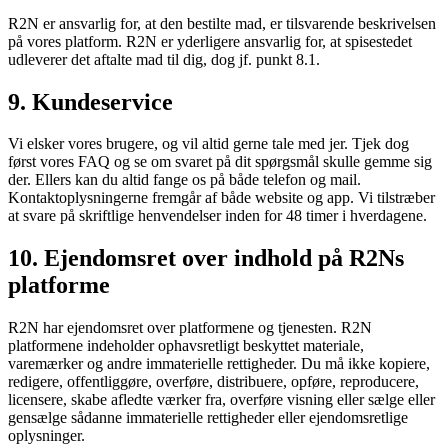
R2N er ansvarlig for, at den bestilte mad, er tilsvarende beskrivelsen
på vores platform. R2N er yderligere ansvarlig for, at spisestedet
udleverer det aftalte mad til dig, dog jf. punkt 8.1.
9. Kundeservice
Vi elsker vores brugere, og vil altid gerne tale med jer. Tjek dog
først vores FAQ og se om svaret på dit spørgsmål skulle gemme sig
der. Ellers kan du altid fange os på både telefon og mail.
Kontaktoplysningerne fremgår af både website og app. Vi tilstræber
at svare på skriftlige henvendelser inden for 48 timer i hverdagene.
10. Ejendomsret over indhold på R2Ns
platforme
R2N har ejendomsret over platformene og tjenesten. R2N
platformene indeholder ophavsretligt beskyttet materiale,
varemærker og andre immaterielle rettigheder. Du må ikke kopiere,
redigere, offentliggøre, overføre, distribuere, opføre, reproducere,
licensere, skabe afledte værker fra, overføre visning eller sælge eller
gensælge sådanne immaterielle rettigheder eller ejendomsretlige
oplysninger.