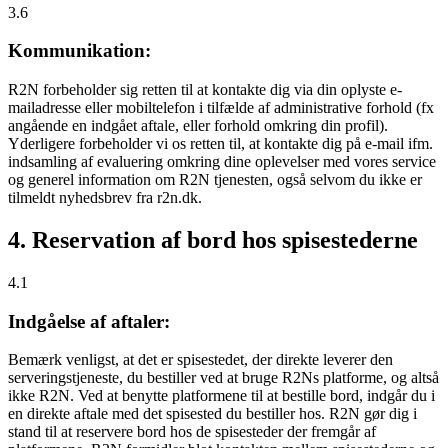
3.6
Kommunikation:
R2N forbeholder sig retten til at kontakte dig via din oplyste e-
mailadresse eller mobiltelefon i tilfælde af administrative forhold (fx
angående en indgået aftale, eller forhold omkring din profil).
Yderligere forbeholder vi os retten til, at kontakte dig på e-mail ifm.
indsamling af evaluering omkring dine oplevelser med vores service
og generel information om R2N tjenesten, også selvom du ikke er
tilmeldt nyhedsbrev fra r2n.dk.
4. Reservation af bord hos spisestederne
4.1
Indgåelse af aftaler:
Bemærk venligst, at det er spisestedet, der direkte leverer den
serveringstjeneste, du bestiller ved at bruge R2Ns platforme, og altså
ikke R2N. Ved at benytte platformene til at bestille bord, indgår du i
en direkte aftale med det spisested du bestiller hos. R2N gør dig i
stand til at reservere bord hos de spisesteder der fremgår af