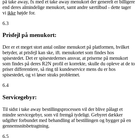
på take away, fx med et take away menukort der generelt er billigere
end deres almindelige menukort, samt andre særtilbud - dette tager
vi
ikke
højde for.
6.3
Prisfejl på menukort:
Der er et meget stort antal online menukort på platformen, hvilket
betyder, at prisfejl kan ske, ift. menukortet som findes hos
spisestedet. Det er spisestedernes ansvar, at priserne på menukort
som findes på deres R2N profil er korrekte, skulle du opleve at de to
priser differentiere, så ring til kundeservice mens du er hos
spisestedet, og vi løser straks problemet.
6.4
Servicegebyr:
Til sidst i take away bestillingsprocessen vil der blive pålagt et
mindre servicegebyr, som vil fremgå tydeligt. Gebyret dækker
udgifter forbundet med behandling af bestillingen og bygger på en
gennemsnitsbetragtning.
6.5