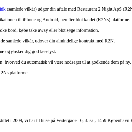
tik
(samlede vilkår) udgør din aftale med Restaurant 2 Night ApS (R2
ationen til iPhone og Android, herefter blot kaldet (R2Ns) platforme.
ooke bord, købe take away eller blot søge information.
 de samlede vilkår, udover din almindelige kontrakt med R2N.
rme og ønsker dig god læselyst.
anden, hvorved du automatisk vil være nødsaget til at godkende dem på ny
 R2Ns platforme.
ftet i 2009, vi har til huse på Vestergade 16, 3. sal, 1459 København 