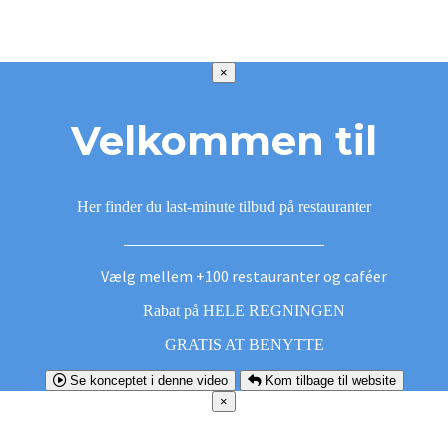
×
Velkommen til
Her finder du last-minute tilbud på restauranter
Vælg mellem +100 restauranter og caféer
Rabat på HELE REGNINGEN
GRATIS AT BENYTTE
Se konceptet i denne video
Kom tilbage til website
×