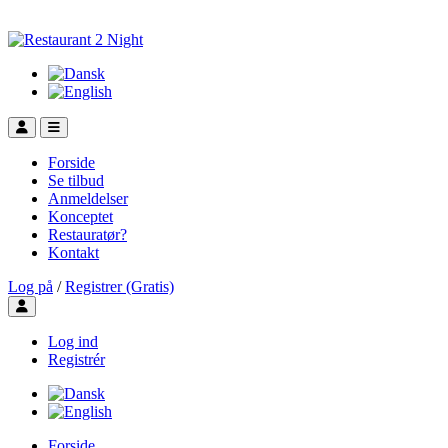
Forside
Se tilbud
Anmeldelser
Konceptet
Restauratør?
Kontakt
Log på
/
Registrer (Gratis)
Toggle user menu
Log ind
Registrér
Forside