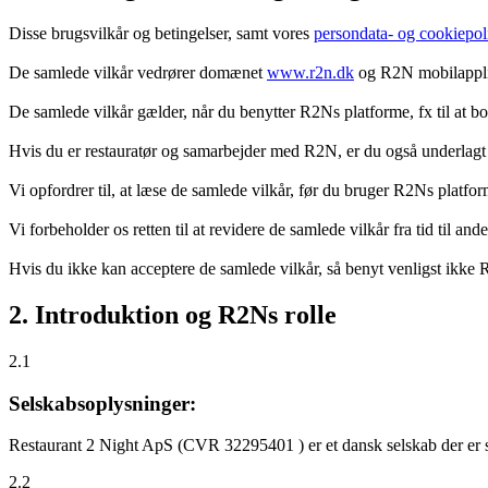
Disse brugsvilkår og betingelser, samt vores
persondata- og cookiepoli
De samlede vilkår vedrører domænet
www.r2n.dk
og R2N mobilapplik
De samlede vilkår gælder, når du benytter R2Ns platforme, fx til at b
Hvis du er restauratør og samarbejder med R2N, er du også underlagt
Vi opfordrer til, at læse de samlede vilkår, før du bruger R2Ns platfo
Vi forbeholder os retten til at revidere de samlede vilkår fra tid til 
Hvis du ikke kan acceptere de samlede vilkår, så benyt venligst ikke
2. Introduktion og R2Ns rolle
2.1
Selskabsoplysninger:
Restaurant 2 Night ApS (CVR 32295401 ) er et dansk selskab der er sti
2.2