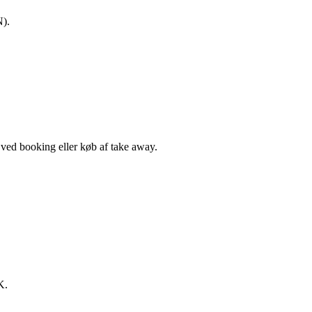
N).
, ved booking eller køb af take away.
K.