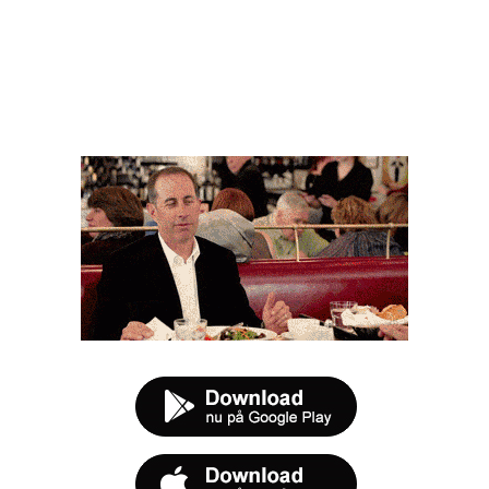
FØR DU SMUTTER
t tilbud næste gang sulten melder sig.