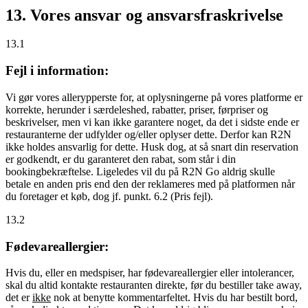
13. Vores ansvar og ansvarsfraskrivelse
13.1
Fejl i information:
Vi gør vores allerypperste for, at oplysningerne på vores platforme er
korrekte, herunder i særdeleshed, rabatter, priser, førpriser og
beskrivelser, men vi kan ikke garantere noget, da det i sidste ende er
restauranterne der udfylder og/eller oplyser dette. Derfor kan R2N
ikke holdes ansvarlig for dette. Husk dog, at så snart din reservation
er godkendt, er du garanteret den rabat, som står i din
bookingbekræftelse. Ligeledes vil du på R2N Go aldrig skulle
betale en anden pris end den der reklameres med på platformen når
du foretager et køb, dog jf. punkt. 6.2 (Pris fejl).
13.2
Fødevareallergier:
Hvis du, eller en medspiser, har fødevareallergier eller intolerancer,
skal du altid kontakte restauranten direkte, før du bestiller take away,
det er
ikke
nok at benytte kommentarfeltet. Hvis du har bestilt bord,