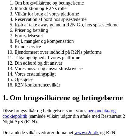
Om brugsvilkårene og betingelserne
Introduktion og R2Ns rolle
Vilkår for brug af vores platforme
Reservation af bord hos spisestederne
Køb af take away gennem R2N Go, hos spisestederne
Priser og betaling
Fortrydelsesret
Fejl, mangler og kompensation
Kundeservice
Ejendomsret over indhold på R2Ns platforme
Tilgængelighed af vores platforme
Din adfærd og dit ansvar
Vores ansvar og ansvarsfraskrivelse
Vores erstatningspligt
Opsigelse
R2N konkurrencevilkår
1. Om brugsvilkårene og betingelserne
Disse brugsvilkår og betingelser, samt vores
persondata- og
cookiepolitik
(samlede vilkår) udgør din aftale med Restaurant 2
Night ApS (R2N).
De samlede vilkår vedrører domænet
www.r2n.dk
og R2N