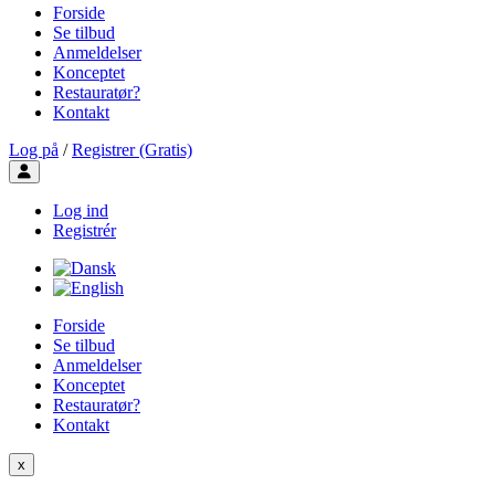
Forside
Se tilbud
Anmeldelser
Konceptet
Restauratør?
Kontakt
Log på
/
Registrer (Gratis)
Toggle user menu
Log ind
Registrér
Forside
Se tilbud
Anmeldelser
Konceptet
Restauratør?
Kontakt
x