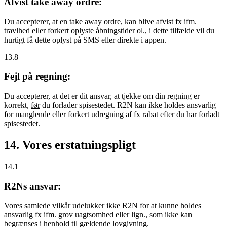
Afvist take away ordre:
Du accepterer, at en take away ordre, kan blive afvist fx ifm.
travlhed eller forkert oplyste åbningstider ol., i dette tilfælde vil du
hurtigt få dette oplyst på SMS eller direkte i appen.
13.8
Fejl på regning:
Du accepterer, at det er dit ansvar, at tjekke om din regning er
korrekt,
før
du forlader spisestedet. R2N kan ikke holdes ansvarlig
for manglende eller forkert udregning af fx rabat efter du har forladt
spisestedet.
14. Vores erstatningspligt
14.1
R2Ns ansvar:
Vores samlede vilkår udelukker ikke R2N for at kunne holdes
ansvarlig fx ifm. grov uagtsomhed eller lign., som ikke kan
begrænses i henhold til gældende lovgivning.