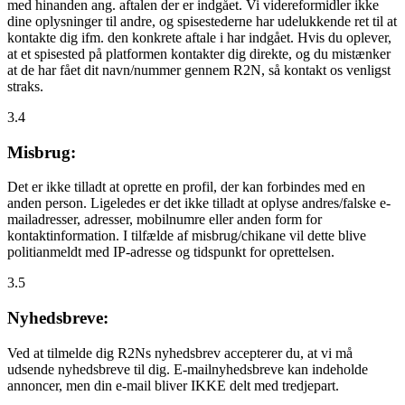
med hinanden ang. aftalen der er indgået. Vi videreformidler ikke
dine oplysninger til andre, og spisestederne har udelukkende ret til at
kontakte dig ifm. den konkrete aftale i har indgået. Hvis du oplever,
at et spisested på platformen kontakter dig direkte, og du mistænker
at de har fået dit navn/nummer gennem R2N, så kontakt os venligst
straks.
3.4
Misbrug:
Det er ikke tilladt at oprette en profil, der kan forbindes med en
anden person. Ligeledes er det ikke tilladt at oplyse andres/falske e-
mailadresser, adresser, mobilnumre eller anden form for
kontaktinformation. I tilfælde af misbrug/chikane vil dette blive
politianmeldt med IP-adresse og tidspunkt for oprettelsen.
3.5
Nyhedsbreve:
Ved at tilmelde dig R2Ns nyhedsbrev accepterer du, at vi må
udsende nyhedsbreve til dig. E-mailnyhedsbreve kan indeholde
annoncer, men din e-mail bliver IKKE delt med tredjepart.