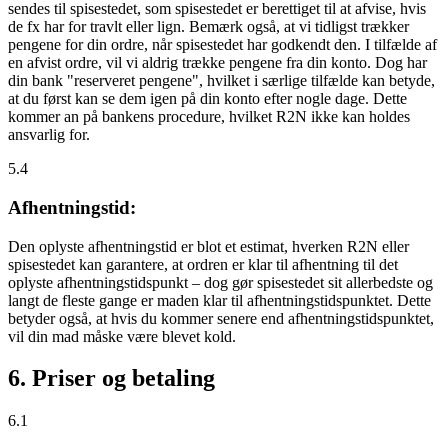
sendes til spisestedet, som spisestedet er berettiget til at afvise, hvis
de fx har for travlt eller lign. Bemærk også, at vi tidligst trækker
pengene for din ordre, når spisestedet har godkendt den. I tilfælde af
en afvist ordre, vil vi aldrig trække pengene fra din konto. Dog har
din bank "reserveret pengene", hvilket i særlige tilfælde kan betyde,
at du først kan se dem igen på din konto efter nogle dage. Dette
kommer an på bankens procedure, hvilket R2N ikke kan holdes
ansvarlig for.
5.4
Afhentningstid:
Den oplyste afhentningstid er blot et estimat, hverken R2N eller
spisestedet kan garantere, at ordren er klar til afhentning til det
oplyste afhentningstidspunkt – dog gør spisestedet sit allerbedste og
langt de fleste gange er maden klar til afhentningstidspunktet. Dette
betyder også, at hvis du kommer senere end afhentningstidspunktet,
vil din mad måske være blevet kold.
6. Priser og betaling
6.1