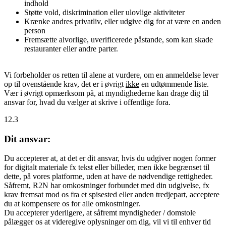
indhold
Støtte vold, diskrimination eller ulovlige aktiviteter
Krænke andres privatliv, eller udgive dig for at være en anden
person
Fremsætte alvorlige, uverificerede påstande, som kan skade
restauranter eller andre parter.
Vi forbeholder os retten til alene at vurdere, om en anmeldelse lever
op til ovenstående krav, det er i øvrigt
ikke
en udtømmende liste.
Vær i øvrigt opmærksom på, at myndighederne kan drage dig til
ansvar for, hvad du vælger at skrive i offentlige fora.
12.3
Dit ansvar:
Du accepterer at, at det er dit ansvar, hvis du udgiver nogen former
for digitalt materiale fx tekst eller billeder, men ikke begrænset til
dette, på vores platforme, uden at have de nødvendige rettigheder.
Såfremt, R2N har omkostninger forbundet med din udgivelse, fx
krav fremsat mod os fra et spisested eller anden tredjepart, acceptere
du at kompensere os for alle omkostninger.
Du accepterer yderligere, at såfremt myndigheder / domstole
pålægger os at videregive oplysninger om dig, vil vi til enhver tid