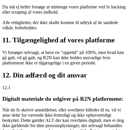
Du må ej heller forsøge at misbruge vores platforme ved fx hacking
eller scraping af vores indhold.
Alle rettigheder, der ikke skulle komme til udtryk af de samlede
vilkår, forbeholdes.
11. Tilgængelighed af vores platforme
Vi forsøger selvsagt, at have en "oppetid" på 100%, men hvad kan
gå galt, vil gå galt, og R2N kan ikke holdes ansvarlige hvis
platformene ikke er tilgængelige i en given periode.
12. Din adfærd og dit ansvar
12.1
Digitalt materiale du udgiver på R2N platformene:
Når du fx skriver anmeldelser, eller overfører billeder til os, vil vi
anse dette for værende ikke-fortroligt og ikke ophavsretsligt
beskyttet. Dette gælder ALT der kan overføres digitalt, men er dog
ikke gældende for dine personoplysninger, der selvsagt behandles