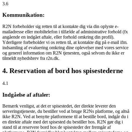
3.6
Kommunikation:
R2N forbeholder sig retten til at kontakte dig via din oplyste e-
mailadresse eller mobiltelefon i tilfælde af administrative forhold (fx
angående en indgået aftale, eller forhold omkring din profil).
Yderligere forbeholder vi os retten til, at kontakte dig på e-mail ifm.
indsamling af evaluering omkring dine oplevelser med vores service
og generel information om R2N tjenesten, også selvom du ikke er
tilmeldt nyhedsbrev fra r2n.dk.
4. Reservation af bord hos spisestederne
4.1
Indgåelse af aftaler:
Bemærk venligst, at det er spisestedet, der direkte leverer den
serveringstjeneste, du bestiller ved at bruge R2Ns platforme, og altså
ikke R2N. Ved at benytte platformene til at bestille bord, indgår du i
en direkte aftale med det spisested du bestiller hos. R2N gør dig i
stand til at reservere bord hos de spisesteder der fremgår af