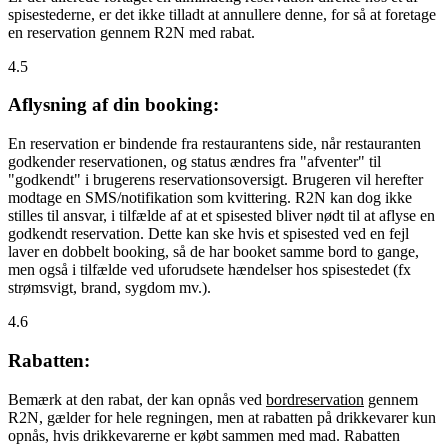
spisestederne, er det ikke tilladt at annullere denne, for så at foretage
en reservation gennem R2N med rabat.
4.5
Aflysning af din booking:
En reservation er bindende fra restaurantens side, når restauranten
godkender reservationen, og status ændres fra "afventer" til
"godkendt" i brugerens reservationsoversigt. Brugeren vil herefter
modtage en SMS/notifikation som kvittering. R2N kan dog ikke
stilles til ansvar, i tilfælde af at et spisested bliver nødt til at aflyse en
godkendt reservation. Dette kan ske hvis et spisested ved en fejl
laver en dobbelt booking, så de har booket samme bord to gange,
men også i tilfælde ved uforudsete hændelser hos spisestedet (fx
strømsvigt, brand, sygdom mv.).
4.6
Rabatten:
Bemærk at den rabat, der kan opnås ved
bordreservation
gennem
R2N, gælder for hele regningen, men at rabatten på drikkevarer kun
opnås, hvis drikkevarerne er købt sammen med mad. Rabatten