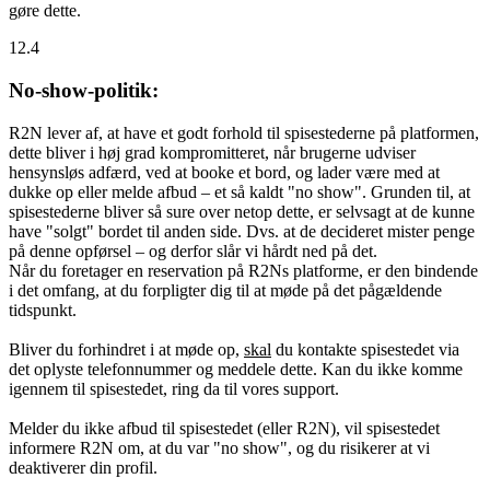
gøre dette.
12.4
No-show-politik:
R2N lever af, at have et godt forhold til spisestederne på platformen,
dette bliver i høj grad kompromitteret, når brugerne udviser
hensynsløs adfærd, ved at booke et bord, og lader være med at
dukke op eller melde afbud – et så kaldt "no show". Grunden til, at
spisestederne bliver så sure over netop dette, er selvsagt at de kunne
have "solgt" bordet til anden side. Dvs. at de decideret mister penge
på denne opførsel – og derfor slår vi hårdt ned på det.
Når du foretager en reservation på R2Ns platforme, er den bindende
i det omfang, at du forpligter dig til at møde på det pågældende
tidspunkt.
Bliver du forhindret i at møde op,
skal
du kontakte spisestedet via
det oplyste telefonnummer og meddele dette. Kan du ikke komme
igennem til spisestedet, ring da til vores support.
Melder du ikke afbud til spisestedet (eller R2N), vil spisestedet
informere R2N om, at du var "no show", og du risikerer at vi
deaktiverer din profil.