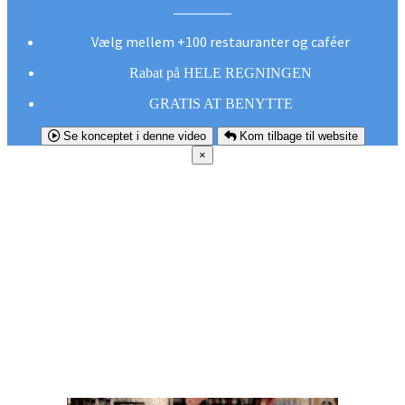
Vælg mellem +100 restauranter og caféer
Rabat på HELE REGNINGEN
GRATIS AT BENYTTE
Se konceptet i denne video
Kom tilbage til website
×
FØR DU
SMUTTER!
Hent vores gratis app og undgå at gå glip af et
godt tilbud næste gang sulten melder sig.