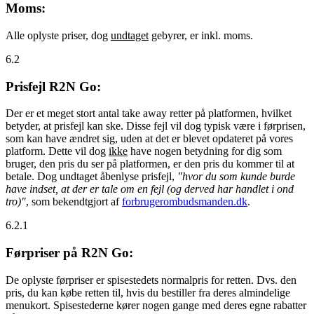
Moms:
Alle oplyste priser, dog
undtaget
gebyrer, er inkl. moms.
6.2
Prisfejl R2N Go:
Der er et meget stort antal take away retter på platformen, hvilket
betyder, at prisfejl kan ske. Disse fejl vil dog typisk være i førprisen,
som kan have ændret sig, uden at det er blevet opdateret på vores
platform. Dette vil dog
ikke
have nogen betydning for dig som
bruger, den pris du ser på platformen, er den pris du kommer til at
betale. Dog undtaget åbenlyse prisfejl,
"hvor du som kunde burde
have indset, at der er tale om en fejl (og derved har handlet i ond
tro)"
, som bekendtgjort af
forbrugerombudsmanden.dk
.
6.2.1
Førpriser på R2N Go:
De oplyste førpriser er spisestedets normalpris for retten. Dvs. den
pris, du kan købe retten til, hvis du bestiller fra deres almindelige
menukort. Spisestederne kører nogen gange med deres egne rabatter