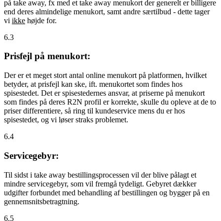
på take away, fx med et take away menukort der generelt er billigere
end deres almindelige menukort, samt andre særtilbud - dette tager
vi
ikke
højde for.
6.3
Prisfejl på menukort:
Der er et meget stort antal online menukort på platformen, hvilket
betyder, at prisfejl kan ske, ift. menukortet som findes hos
spisestedet. Det er spisestedernes ansvar, at priserne på menukort
som findes på deres R2N profil er korrekte, skulle du opleve at de to
priser differentiere, så ring til kundeservice mens du er hos
spisestedet, og vi løser straks problemet.
6.4
Servicegebyr:
Til sidst i take away bestillingsprocessen vil der blive pålagt et
mindre servicegebyr, som vil fremgå tydeligt. Gebyret dækker
udgifter forbundet med behandling af bestillingen og bygger på en
gennemsnitsbetragtning.
6.5