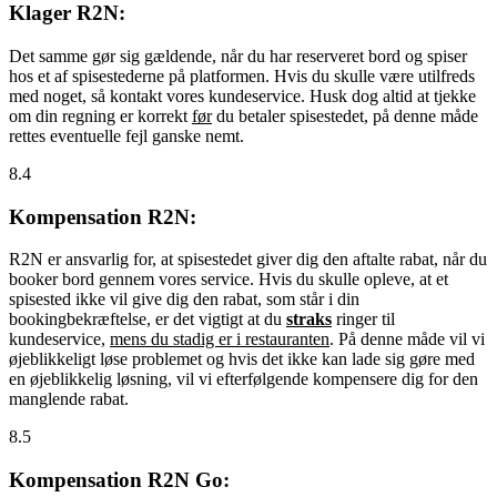
Klager R2N:
Det samme gør sig gældende, når du har reserveret bord og spiser
hos et af spisestederne på platformen. Hvis du skulle være utilfreds
med noget, så kontakt vores kundeservice. Husk dog altid at tjekke
om din regning er korrekt
før
du betaler spisestedet, på denne måde
rettes eventuelle fejl ganske nemt.
8.4
Kompensation R2N:
R2N er ansvarlig for, at spisestedet giver dig den aftalte rabat, når du
booker bord gennem vores service. Hvis du skulle opleve, at et
spisested ikke vil give dig den rabat, som står i din
bookingbekræftelse, er det vigtigt at du
straks
ringer til
kundeservice,
mens du stadig er i restauranten
. På denne måde vil vi
øjeblikkeligt løse problemet og hvis det ikke kan lade sig gøre med
en øjeblikkelig løsning, vil vi efterfølgende kompensere dig for den
manglende rabat.
8.5
Kompensation R2N Go: