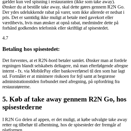
gælder kun ved spisning i restauranten (ikke som take away).
Ønsker du at bestille take away, skal dette gøres gennem R2N Go.
Der ydes udelukkende rabat på varer, som ikke allerede er nedsat i
pris. Det er samtidig ikke muligt at betale med gavekort eller
værdibevis, hvis man ønsker at opnå rabat, medmindre dette på
forhånd godkendes telefonisk eller skriftligt af spisestedet.
4.7
Betaling hos spisestedet:
Det forventes, at et R2N-bord betaler samlet. Ønsker man at fordele
regningen blandt selskabets deltagere, må man efterfølgende afregne
internt - fx. via MobilePay eller bankoverførsel til den som har lagt
ud. Formålet er at minimere risikoen for fejl samt at begrænse
administrationstiden forbundet med afregning, på opfordring fra
restauratørerne.
5. Køb af take away gennem R2N Go, hos
spisestederne
I R2N Go delen af appen, er det muligt, at købe udvalgte take away
retter og tilbehør til afhentning, hos de spisesteder der fremgår af
platformen.