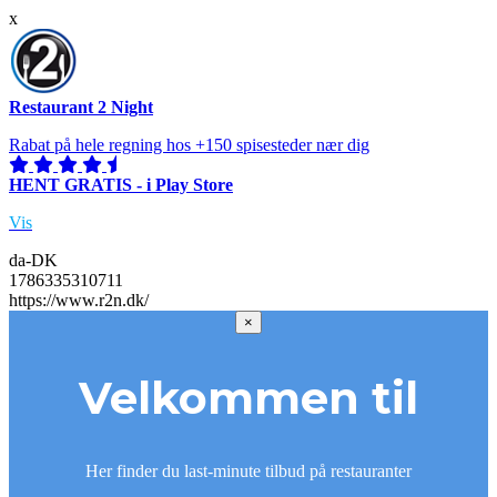
x
Restaurant 2 Night
Rabat på hele regning hos +150 spisesteder nær dig
HENT GRATIS - i Play Store
Vis
da-DK
1786335310711
https://www.r2n.dk/
×
Velkommen til
Her finder du last-minute tilbud på restauranter