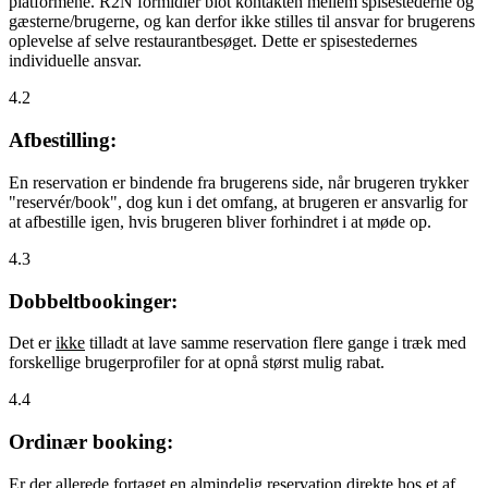
platformene. R2N formidler blot kontakten mellem spisestederne og
gæsterne/brugerne, og kan derfor ikke stilles til ansvar for brugerens
oplevelse af selve restaurantbesøget. Dette er spisestedernes
individuelle ansvar.
4.2
Afbestilling:
En reservation er bindende fra brugerens side, når brugeren trykker
"reservér/book", dog kun i det omfang, at brugeren er ansvarlig for
at afbestille igen, hvis brugeren bliver forhindret i at møde op.
4.3
Dobbeltbookinger:
Det er
ikke
tilladt at lave samme reservation flere gange i træk med
forskellige brugerprofiler for at opnå størst mulig rabat.
4.4
Ordinær booking:
Er der allerede fortaget en almindelig reservation direkte hos et af