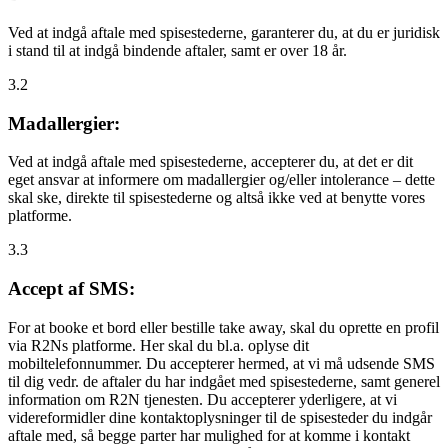
Ved at indgå aftale med spisestederne, garanterer du, at du er juridisk
i stand til at indgå bindende aftaler, samt er over 18 år.
3.2
Madallergier:
Ved at indgå aftale med spisestederne, accepterer du, at det er dit
eget ansvar at informere om madallergier og/eller intolerance – dette
skal ske, direkte til spisestederne og altså ikke ved at benytte vores
platforme.
3.3
Accept af SMS:
For at booke et bord eller bestille take away, skal du oprette en profil
via R2Ns platforme. Her skal du bl.a. oplyse dit
mobiltelefonnummer. Du accepterer hermed, at vi må udsende SMS
til dig vedr. de aftaler du har indgået med spisestederne, samt generel
information om R2N tjenesten. Du accepterer yderligere, at vi
videreformidler dine kontaktoplysninger til de spisesteder du indgår
aftale med, så begge parter har mulighed for at komme i kontakt