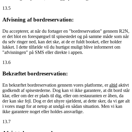
13.5
Afvisning af bordreservation:
Du accepterer, at når du fortager en "bordreservation" gennem R2N,
er det blot en forespørgsel til spisestedet og på samme måde som når
du selv ringer ned, kan det ske, at de er fuldt booket, eller holder
lukket. I dette tilfælde vil du hurtigst muligt blive informeret om
"afvisningen" på SMS eller direkte i appen.
13.6
Bekræftet bordreservation:
En bekræftet bordreservation gennem vores platforme, er
altid
aktivt
godkendt af spisestederne. Dog kan vi ikke garantere, at dit bord står
klar, eller om der er plads til dig, eller om restauranten er åben, da
der kan ske fejl. Dog er det uhyre sjældent, at dette sker, da vi gør alt
i vores magt for at netop at undgå en sådan situation. Men vi kan
ikke garantere noget eller holdes ansvarlige.
13.7