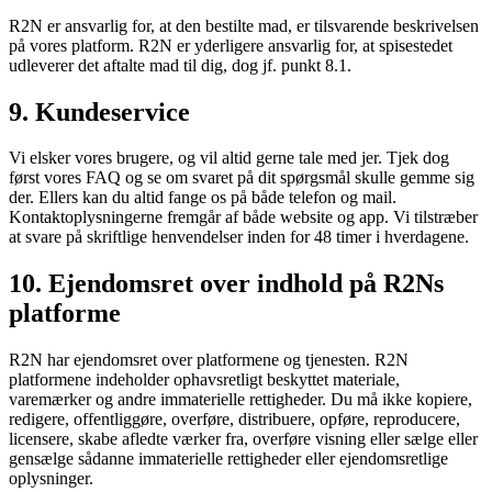
R2N er ansvarlig for, at den bestilte mad, er tilsvarende beskrivelsen
på vores platform. R2N er yderligere ansvarlig for, at spisestedet
udleverer det aftalte mad til dig, dog jf. punkt 8.1.
9. Kundeservice
Vi elsker vores brugere, og vil altid gerne tale med jer. Tjek dog
først vores FAQ og se om svaret på dit spørgsmål skulle gemme sig
der. Ellers kan du altid fange os på både telefon og mail.
Kontaktoplysningerne fremgår af både website og app. Vi tilstræber
at svare på skriftlige henvendelser inden for 48 timer i hverdagene.
10. Ejendomsret over indhold på R2Ns
platforme
R2N har ejendomsret over platformene og tjenesten. R2N
platformene indeholder ophavsretligt beskyttet materiale,
varemærker og andre immaterielle rettigheder. Du må ikke kopiere,
redigere, offentliggøre, overføre, distribuere, opføre, reproducere,
licensere, skabe afledte værker fra, overføre visning eller sælge eller
gensælge sådanne immaterielle rettigheder eller ejendomsretlige
oplysninger.