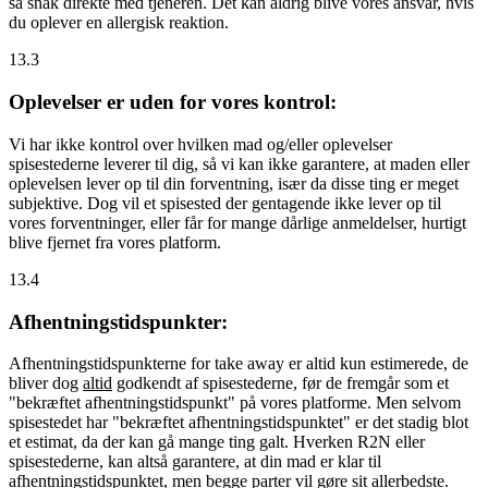
så snak direkte med tjeneren. Det kan aldrig blive vores ansvar, hvis
du oplever en allergisk reaktion.
13.3
Oplevelser er uden for vores kontrol:
Vi har ikke kontrol over hvilken mad og/eller oplevelser
spisestederne leverer til dig, så vi kan ikke garantere, at maden eller
oplevelsen lever op til din forventning, især da disse ting er meget
subjektive. Dog vil et spisested der gentagende ikke lever op til
vores forventninger, eller får for mange dårlige anmeldelser, hurtigt
blive fjernet fra vores platform.
13.4
Afhentningstidspunkter:
Afhentningstidspunkterne for take away er altid kun estimerede, de
bliver dog
altid
godkendt af spisestederne, før de fremgår som et
"bekræftet afhentningstidspunkt" på vores platforme. Men selvom
spisestedet har "bekræftet afhentningstidspunktet" er det stadig blot
et estimat, da der kan gå mange ting galt. Hverken R2N eller
spisestederne, kan altså garantere, at din mad er klar til
afhentningstidspunktet, men begge parter vil gøre sit allerbedste.