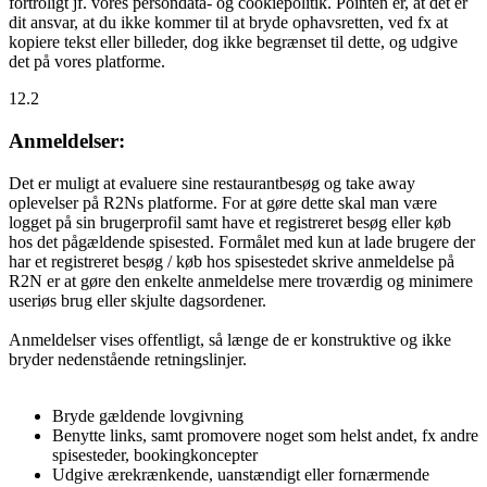
fortroligt jf. vores persondata- og cookiepolitik. Pointen er, at det er
dit ansvar, at du ikke kommer til at bryde ophavsretten, ved fx at
kopiere tekst eller billeder, dog ikke begrænset til dette, og udgive
det på vores platforme.
12.2
Anmeldelser:
Det er muligt at evaluere sine restaurantbesøg og take away
oplevelser på R2Ns platforme. For at gøre dette skal man være
logget på sin brugerprofil samt have et registreret besøg eller køb
hos det pågældende spisested. Formålet med kun at lade brugere der
har et registreret besøg / køb hos spisestedet skrive anmeldelse på
R2N er at gøre den enkelte anmeldelse mere troværdig og minimere
useriøs brug eller skjulte dagsordener.
Anmeldelser vises offentligt, så længe de er konstruktive og ikke
bryder nedenstående retningslinjer.
Bryde gældende lovgivning
Benytte links, samt promovere noget som helst andet, fx andre
spisesteder, bookingkoncepter
Udgive ærekrænkende, uanstændigt eller fornærmende