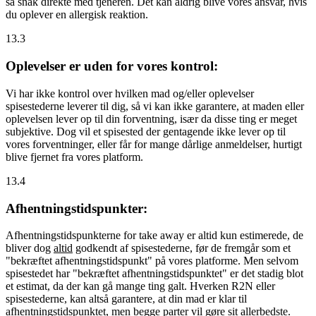
så snak direkte med tjeneren. Det kan aldrig blive vores ansvar, hvis
du oplever en allergisk reaktion.
13.3
Oplevelser er uden for vores kontrol:
Vi har ikke kontrol over hvilken mad og/eller oplevelser
spisestederne leverer til dig, så vi kan ikke garantere, at maden eller
oplevelsen lever op til din forventning, især da disse ting er meget
subjektive. Dog vil et spisested der gentagende ikke lever op til
vores forventninger, eller får for mange dårlige anmeldelser, hurtigt
blive fjernet fra vores platform.
13.4
Afhentningstidspunkter:
Afhentningstidspunkterne for take away er altid kun estimerede, de
bliver dog
altid
godkendt af spisestederne, før de fremgår som et
"bekræftet afhentningstidspunkt" på vores platforme. Men selvom
spisestedet har "bekræftet afhentningstidspunktet" er det stadig blot
et estimat, da der kan gå mange ting galt. Hverken R2N eller
spisestederne, kan altså garantere, at din mad er klar til
afhentningstidspunktet, men begge parter vil gøre sit allerbedste.