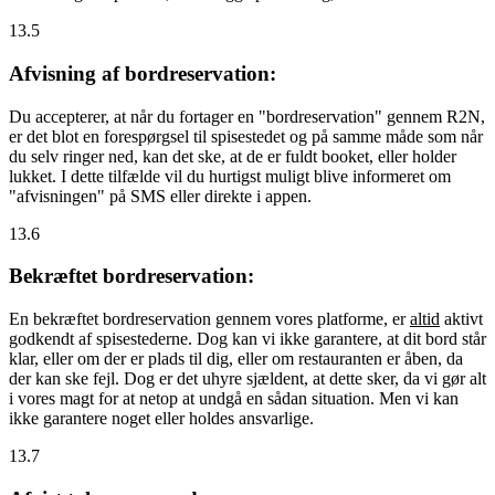
13.5
Afvisning af bordreservation:
Du accepterer, at når du fortager en "bordreservation" gennem R2N,
er det blot en forespørgsel til spisestedet og på samme måde som når
du selv ringer ned, kan det ske, at de er fuldt booket, eller holder
lukket. I dette tilfælde vil du hurtigst muligt blive informeret om
"afvisningen" på SMS eller direkte i appen.
13.6
Bekræftet bordreservation:
En bekræftet bordreservation gennem vores platforme, er
altid
aktivt
godkendt af spisestederne. Dog kan vi ikke garantere, at dit bord står
klar, eller om der er plads til dig, eller om restauranten er åben, da
der kan ske fejl. Dog er det uhyre sjældent, at dette sker, da vi gør alt
i vores magt for at netop at undgå en sådan situation. Men vi kan
ikke garantere noget eller holdes ansvarlige.
13.7