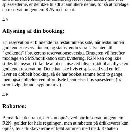
spisestederne, er det ikke tilladt at annullere denne, for så at foretage
en reservation gennem R2N med rabat.
4.5
Aflysning af din booking:
En reservation er bindende fra restaurantens side, når restauranten
godkender reservationen, og status ændres fra "afventer" til
"godkendt" i brugerens reservationsoversigt. Brugeren vil herefter
modtage en SMS/notifikation som kvittering. R2N kan dog ikke
stilles til ansvar, i tilfælde af at et spisested bliver nødt til at aflyse en
godkendt reservation. Dette kan ske hvis et spisested ved en fejl
laver en dobbelt booking, så de har booket samme bord to gange,
men også i tilfælde ved uforudsete hændelser hos spisestedet (fx
strømsvigt, brand, sygdom mv.).
4.6
Rabatten:
Bemærk at den rabat, der kan opnås ved
bordreservation
gennem
R2N, gælder for hele regningen, men at rabatten på drikkevarer kun
opnås, hvis drikkevarerne er købt sammen med mad. Rabatten