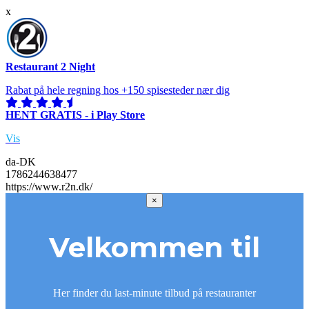
x
Restaurant 2 Night
Rabat på hele regning hos +150 spisesteder nær dig
HENT GRATIS - i Play Store
Vis
da-DK
1786244638477
https://www.r2n.dk/
×
Velkommen til
Her finder du last-minute tilbud på restauranter