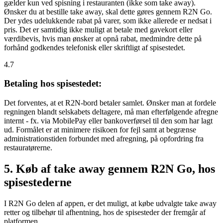
gælder kun ved spisning i restauranten (ikke som take away).
Ønsker du at bestille take away, skal dette gøres gennem R2N Go.
Der ydes udelukkende rabat på varer, som ikke allerede er nedsat i
pris. Det er samtidig ikke muligt at betale med gavekort eller
værdibevis, hvis man ønsker at opnå rabat, medmindre dette på
forhånd godkendes telefonisk eller skriftligt af spisestedet.
4.7
Betaling hos spisestedet:
Det forventes, at et R2N-bord betaler samlet. Ønsker man at fordele
regningen blandt selskabets deltagere, må man efterfølgende afregne
internt - fx. via MobilePay eller bankoverførsel til den som har lagt
ud. Formålet er at minimere risikoen for fejl samt at begrænse
administrationstiden forbundet med afregning, på opfordring fra
restauratørerne.
5. Køb af take away gennem R2N Go, hos
spisestederne
I R2N Go delen af appen, er det muligt, at købe udvalgte take away
retter og tilbehør til afhentning, hos de spisesteder der fremgår af
platformen.