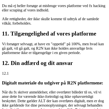
Du må ej heller forsøge at misbruge vores platforme ved fx hacking
eller scraping af vores indhold.
Alle rettigheder, der ikke skulle komme til udtryk af de samlede
vilkår, forbeholdes.
11. Tilgængelighed af vores platforme
Vi forsøger selvsagt, at have en "oppetid" på 100%, men hvad kan
gå galt, vil gå galt, og R2N kan ikke holdes ansvarlige hvis
platformene ikke er tilgængelige i en given periode.
12. Din adfærd og dit ansvar
12.1
Digitalt materiale du udgiver på R2N platformene:
Når du fx skriver anmeldelser, eller overfører billeder til os, vil vi
anse dette for værende ikke-fortroligt og ikke ophavsretsligt
beskyttet. Dette gælder ALT der kan overføres digitalt, men er dog
ikke gældende for dine personoplysninger, der selvsagt behandles