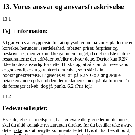
13. Vores ansvar og ansvarsfraskrivelse
13.1
Fejl i information:
Vi gør vores allerypperste for, at oplysningerne på vores platforme er
korrekte, herunder i særdeleshed, rabatter, priser, førpriser og
beskrivelser, men vi kan ikke garantere noget, da det i sidste ende er
restauranterne der udfylder og/eller oplyser dette. Derfor kan R2N
ikke holdes ansvarlig for dette. Husk dog, at så snart din reservation
er godkendt, er du garanteret den rabat, som står i din
bookingbekræftelse. Ligeledes vil du på R2N Go aldrig skulle
betale en anden pris end den der reklameres med på platformen når
du foretager et køb, dog jf. punkt. 6.2 (Pris fejl).
13.2
Fødevareallergier:
Hvis du, eller en medspiser, har fødevareallergier eller intolerancer,
skal du altid kontakte restauranten direkte, før du bestiller take away,
det er
ikke
nok at benytte kommentarfeltet. Hvis du har bestilt bord,