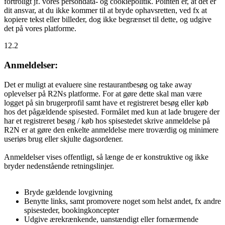
fortroligt jf. vores persondata- og cookiepolitik. Pointen er, at det er
dit ansvar, at du ikke kommer til at bryde ophavsretten, ved fx at
kopiere tekst eller billeder, dog ikke begrænset til dette, og udgive
det på vores platforme.
12.2
Anmeldelser:
Det er muligt at evaluere sine restaurantbesøg og take away
oplevelser på R2Ns platforme. For at gøre dette skal man være
logget på sin brugerprofil samt have et registreret besøg eller køb
hos det pågældende spisested. Formålet med kun at lade brugere der
har et registreret besøg / køb hos spisestedet skrive anmeldelse på
R2N er at gøre den enkelte anmeldelse mere troværdig og minimere
useriøs brug eller skjulte dagsordener.
Anmeldelser vises offentligt, så længe de er konstruktive og ikke
bryder nedenstående retningslinjer.
Bryde gældende lovgivning
Benytte links, samt promovere noget som helst andet, fx andre
spisesteder, bookingkoncepter
Udgive ærekrænkende, uanstændigt eller fornærmende