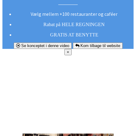
Vælg mellem +100 restauranter og caféer
Rabat på HELE REGNINGEN
GRATIS AT BENYTTE
Se konceptet i denne video
Kom tilbage til website
×
FØR DU
SMUTTER!
Hent vores gratis app og undgå at gå glip af et
godt tilbud næste gang sulten melder sig.