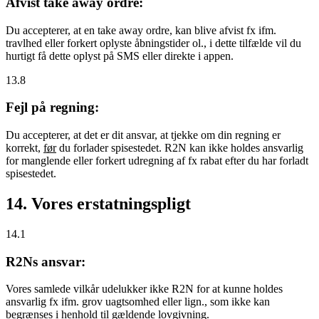
Afvist take away ordre:
Du accepterer, at en take away ordre, kan blive afvist fx ifm.
travlhed eller forkert oplyste åbningstider ol., i dette tilfælde vil du
hurtigt få dette oplyst på SMS eller direkte i appen.
13.8
Fejl på regning:
Du accepterer, at det er dit ansvar, at tjekke om din regning er
korrekt,
før
du forlader spisestedet. R2N kan ikke holdes ansvarlig
for manglende eller forkert udregning af fx rabat efter du har forladt
spisestedet.
14. Vores erstatningspligt
14.1
R2Ns ansvar:
Vores samlede vilkår udelukker ikke R2N for at kunne holdes
ansvarlig fx ifm. grov uagtsomhed eller lign., som ikke kan
begrænses i henhold til gældende lovgivning.