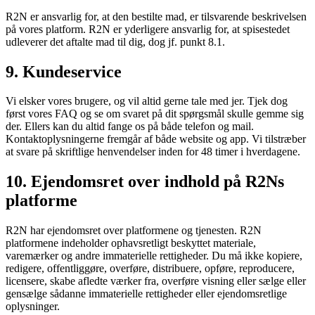
R2N er ansvarlig for, at den bestilte mad, er tilsvarende beskrivelsen
på vores platform. R2N er yderligere ansvarlig for, at spisestedet
udleverer det aftalte mad til dig, dog jf. punkt 8.1.
9. Kundeservice
Vi elsker vores brugere, og vil altid gerne tale med jer. Tjek dog
først vores FAQ og se om svaret på dit spørgsmål skulle gemme sig
der. Ellers kan du altid fange os på både telefon og mail.
Kontaktoplysningerne fremgår af både website og app. Vi tilstræber
at svare på skriftlige henvendelser inden for 48 timer i hverdagene.
10. Ejendomsret over indhold på R2Ns
platforme
R2N har ejendomsret over platformene og tjenesten. R2N
platformene indeholder ophavsretligt beskyttet materiale,
varemærker og andre immaterielle rettigheder. Du må ikke kopiere,
redigere, offentliggøre, overføre, distribuere, opføre, reproducere,
licensere, skabe afledte værker fra, overføre visning eller sælge eller
gensælge sådanne immaterielle rettigheder eller ejendomsretlige
oplysninger.