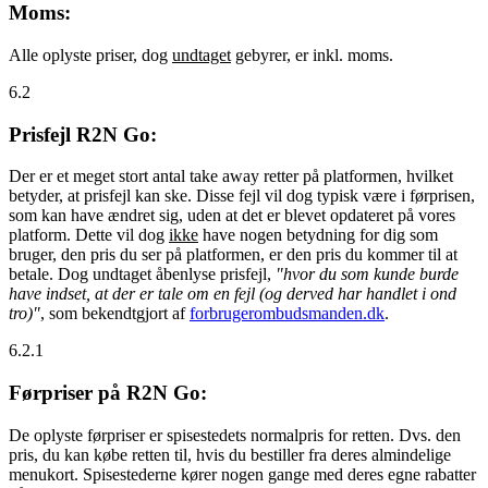
Moms:
Alle oplyste priser, dog
undtaget
gebyrer, er inkl. moms.
6.2
Prisfejl R2N Go:
Der er et meget stort antal take away retter på platformen, hvilket
betyder, at prisfejl kan ske. Disse fejl vil dog typisk være i førprisen,
som kan have ændret sig, uden at det er blevet opdateret på vores
platform. Dette vil dog
ikke
have nogen betydning for dig som
bruger, den pris du ser på platformen, er den pris du kommer til at
betale. Dog undtaget åbenlyse prisfejl,
"hvor du som kunde burde
have indset, at der er tale om en fejl (og derved har handlet i ond
tro)"
, som bekendtgjort af
forbrugerombudsmanden.dk
.
6.2.1
Førpriser på R2N Go:
De oplyste førpriser er spisestedets normalpris for retten. Dvs. den
pris, du kan købe retten til, hvis du bestiller fra deres almindelige
menukort. Spisestederne kører nogen gange med deres egne rabatter