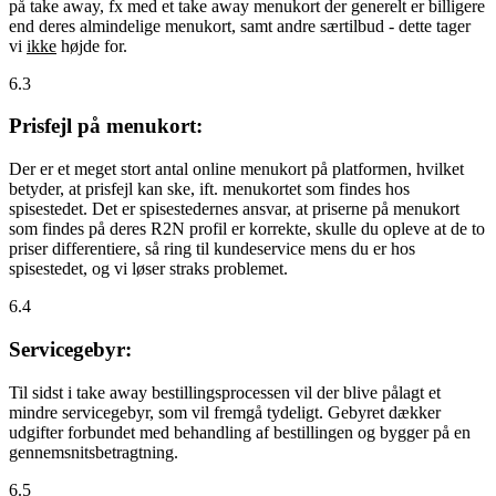
på take away, fx med et take away menukort der generelt er billigere
end deres almindelige menukort, samt andre særtilbud - dette tager
vi
ikke
højde for.
6.3
Prisfejl på menukort:
Der er et meget stort antal online menukort på platformen, hvilket
betyder, at prisfejl kan ske, ift. menukortet som findes hos
spisestedet. Det er spisestedernes ansvar, at priserne på menukort
som findes på deres R2N profil er korrekte, skulle du opleve at de to
priser differentiere, så ring til kundeservice mens du er hos
spisestedet, og vi løser straks problemet.
6.4
Servicegebyr:
Til sidst i take away bestillingsprocessen vil der blive pålagt et
mindre servicegebyr, som vil fremgå tydeligt. Gebyret dækker
udgifter forbundet med behandling af bestillingen og bygger på en
gennemsnitsbetragtning.
6.5