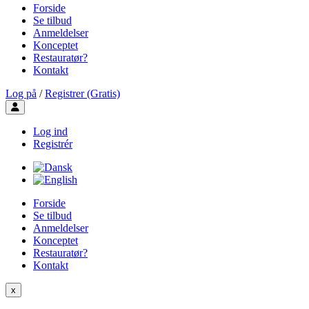
Forside
Se tilbud
Anmeldelser
Konceptet
Restauratør?
Kontakt
Log på
/
Registrer (Gratis)
Toggle user menu
Log ind
Registrér
Forside
Se tilbud
Anmeldelser
Konceptet
Restauratør?
Kontakt
x