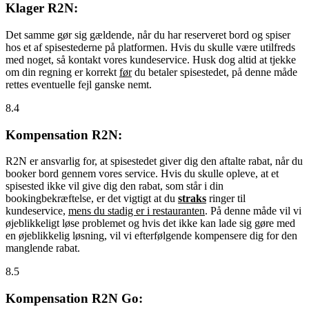
Klager R2N:
Det samme gør sig gældende, når du har reserveret bord og spiser
hos et af spisestederne på platformen. Hvis du skulle være utilfreds
med noget, så kontakt vores kundeservice. Husk dog altid at tjekke
om din regning er korrekt
før
du betaler spisestedet, på denne måde
rettes eventuelle fejl ganske nemt.
8.4
Kompensation R2N:
R2N er ansvarlig for, at spisestedet giver dig den aftalte rabat, når du
booker bord gennem vores service. Hvis du skulle opleve, at et
spisested ikke vil give dig den rabat, som står i din
bookingbekræftelse, er det vigtigt at du
straks
ringer til
kundeservice,
mens du stadig er i restauranten
. På denne måde vil vi
øjeblikkeligt løse problemet og hvis det ikke kan lade sig gøre med
en øjeblikkelig løsning, vil vi efterfølgende kompensere dig for den
manglende rabat.
8.5
Kompensation R2N Go: