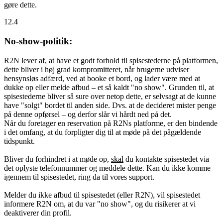
gøre dette.
12.4
No-show-politik:
R2N lever af, at have et godt forhold til spisestederne på platformen,
dette bliver i høj grad kompromitteret, når brugerne udviser
hensynsløs adfærd, ved at booke et bord, og lader være med at
dukke op eller melde afbud – et så kaldt "no show". Grunden til, at
spisestederne bliver så sure over netop dette, er selvsagt at de kunne
have "solgt" bordet til anden side. Dvs. at de decideret mister penge
på denne opførsel – og derfor slår vi hårdt ned på det.
Når du foretager en reservation på R2Ns platforme, er den bindende
i det omfang, at du forpligter dig til at møde på det pågældende
tidspunkt.
Bliver du forhindret i at møde op,
skal
du kontakte spisestedet via
det oplyste telefonnummer og meddele dette. Kan du ikke komme
igennem til spisestedet, ring da til vores support.
Melder du ikke afbud til spisestedet (eller R2N), vil spisestedet
informere R2N om, at du var "no show", og du risikerer at vi
deaktiverer din profil.