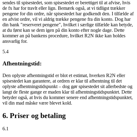
sendes til spisestedet, som spisestedet er berettiget til at afvise, hvis
de fx har for travlt eller lign. Bemærk også, at vi tidligst trækker
pengene for din ordre, når spisestedet har godkendt den. I tilfælde af
en afvist ordre, vil vi aldrig trække pengene fra din konto. Dog har
din bank "reserveret pengene", hvilket i særlige tilfælde kan betyde,
at du først kan se dem igen på din konto efter nogle dage. Dette
kommer an på bankens procedure, hvilket R2N ikke kan holdes
ansvarlig for.
5.4
Afhentningstid:
Den oplyste afhentningstid er blot et estimat, hverken R2N eller
spisestedet kan garantere, at ordren er klar til afhentning til det
oplyste afhentningstidspunkt – dog gør spisestedet sit allerbedste og
langt de fleste gange er maden klar til afhentningstidspunktet. Dette
betyder også, at hvis du kommer senere end afhentningstidspunktet,
vil din mad måske være blevet kold.
6. Priser og betaling
6.1