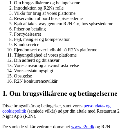
Om brugsvilkårene og betingelserne
Introduktion og R2Ns rolle
Vilkår for brug af vores platforme
Reservation af bord hos spisestederne
Køb af take away gennem R2N Go, hos spisestederne
Priser og betaling
Fortrydelsesret
Fejl, mangler og kompensation
Kundeservice
Ejendomsret over indhold på R2Ns platforme
Tilgængelighed af vores platforme
Din adfærd og dit ansvar
Vores ansvar og ansvarsfraskrivelse
Vores erstatningspligt
Opsigelse
R2N konkurrencevilkår
1. Om brugsvilkårene og betingelserne
Disse brugsvilkår og betingelser, samt vores
persondata- og
cookiepolitik
(samlede vilkår) udgør din aftale med Restaurant 2
Night ApS (R2N).
De samlede vilkår vedrører domænet
www.r2n.dk
og R2N