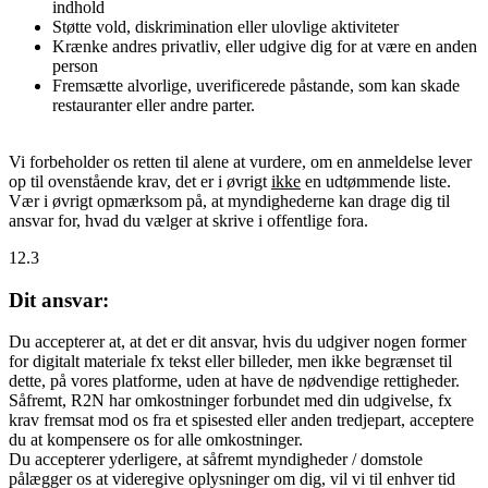
indhold
Støtte vold, diskrimination eller ulovlige aktiviteter
Krænke andres privatliv, eller udgive dig for at være en anden
person
Fremsætte alvorlige, uverificerede påstande, som kan skade
restauranter eller andre parter.
Vi forbeholder os retten til alene at vurdere, om en anmeldelse lever
op til ovenstående krav, det er i øvrigt
ikke
en udtømmende liste.
Vær i øvrigt opmærksom på, at myndighederne kan drage dig til
ansvar for, hvad du vælger at skrive i offentlige fora.
12.3
Dit ansvar:
Du accepterer at, at det er dit ansvar, hvis du udgiver nogen former
for digitalt materiale fx tekst eller billeder, men ikke begrænset til
dette, på vores platforme, uden at have de nødvendige rettigheder.
Såfremt, R2N har omkostninger forbundet med din udgivelse, fx
krav fremsat mod os fra et spisested eller anden tredjepart, acceptere
du at kompensere os for alle omkostninger.
Du accepterer yderligere, at såfremt myndigheder / domstole
pålægger os at videregive oplysninger om dig, vil vi til enhver tid