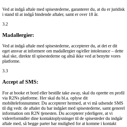
Ved at indgå aftale med spisestederne, garanterer du, at du er juridisk
i stand til at indgå bindende aftaler, samt er over 18 år.
3.2
Madallergier:
Ved at indgå aftale med spisestederne, accepterer du, at det er dit
eget ansvar at informere om madallergier og/eller intolerance – dette
skal ske, direkte til spisestederne og altså ikke ved at benytte vores
platforme.
3.3
Accept af SMS:
For at booke et bord eller bestille take away, skal du oprette en profil
via R2Ns platforme. Her skal du bl.a. oplyse dit
mobiltelefonnummer. Du accepterer hermed, at vi må udsende SMS
til dig vedr. de aftaler du har indgået med spisestederne, samt generel
information om R2N tjenesten. Du accepterer yderligere, at vi
videreformidler dine kontaktoplysninger til de spisesteder du indgår
aftale med, så begge parter har mulighed for at komme i kontakt