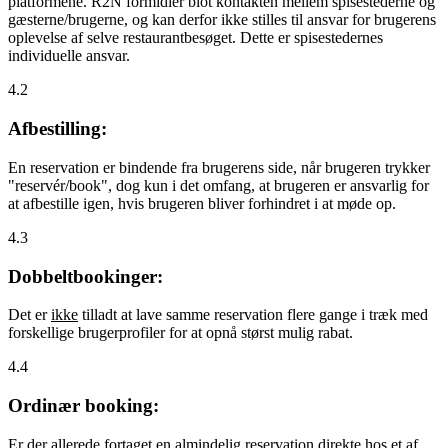
platformene. R2N formidler blot kontakten mellem spisestederne og
gæsterne/brugerne, og kan derfor ikke stilles til ansvar for brugerens
oplevelse af selve restaurantbesøget. Dette er spisestedernes
individuelle ansvar.
4.2
Afbestilling:
En reservation er bindende fra brugerens side, når brugeren trykker
"reservér/book", dog kun i det omfang, at brugeren er ansvarlig for
at afbestille igen, hvis brugeren bliver forhindret i at møde op.
4.3
Dobbeltbookinger:
Det er
ikke
tilladt at lave samme reservation flere gange i træk med
forskellige brugerprofiler for at opnå størst mulig rabat.
4.4
Ordinær booking:
Er der allerede fortaget en almindelig reservation direkte hos et af