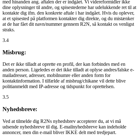
med hinanden ang. aftalen der er indgået. Vi videreformidler ikke
dine oplysninger til andre, og spisestederne har udelukkende ret til at
kontakte dig ifm. den konkrete aftale i har indgået. Hvis du oplever,
at et spisested på platformen kontakter dig direkte, og du mistænker
at de har fået dit navn/nummer gennem R2N, så kontakt os venligst
straks.
3.4
Misbrug:
Det er ikke tilladt at oprette en profil, der kan forbindes med en
anden person. Ligeledes er det ikke tilladt at oplyse andres/falske e-
mailadresser, adresser, mobilnumre eller anden form for
kontaktinformation. I tilfælde af misbrug/chikane vil dette blive
politianmeldt med IP-adresse og tidspunkt for oprettelsen.
3.5
Nyhedsbreve:
Ved at tilmelde dig R2Ns nyhedsbrev accepterer du, at vi må
udsende nyhedsbreve til dig. E-mailnyhedsbreve kan indeholde
annoncer, men din e-mail bliver IKKE delt med tredjepart.