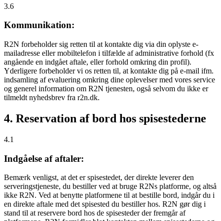
3.6
Kommunikation:
R2N forbeholder sig retten til at kontakte dig via din oplyste e-
mailadresse eller mobiltelefon i tilfælde af administrative forhold (fx
angående en indgået aftale, eller forhold omkring din profil).
Yderligere forbeholder vi os retten til, at kontakte dig på e-mail ifm.
indsamling af evaluering omkring dine oplevelser med vores service
og generel information om R2N tjenesten, også selvom du ikke er
tilmeldt nyhedsbrev fra r2n.dk.
4. Reservation af bord hos spisestederne
4.1
Indgåelse af aftaler:
Bemærk venligst, at det er spisestedet, der direkte leverer den
serveringstjeneste, du bestiller ved at bruge R2Ns platforme, og altså
ikke R2N. Ved at benytte platformene til at bestille bord, indgår du i
en direkte aftale med det spisested du bestiller hos. R2N gør dig i
stand til at reservere bord hos de spisesteder der fremgår af