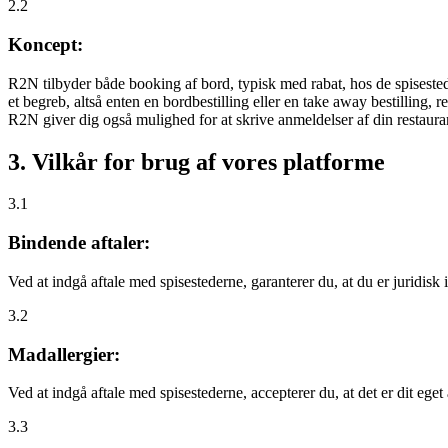
2.2
Koncept:
R2N tilbyder både booking af bord, typisk med rabat, hos de spisestede
et begreb, altså enten en bordbestilling eller en take away bestilling, r
R2N giver dig også mulighed for at skrive anmeldelser af din restauran
3. Vilkår for brug af vores platforme
3.1
Bindende aftaler:
Ved at indgå aftale med spisestederne, garanterer du, at du er juridisk i
3.2
Madallergier:
Ved at indgå aftale med spisestederne, accepterer du, at det er dit eget
3.3