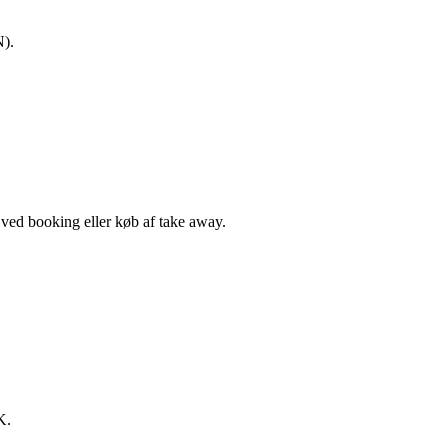
N).
, ved booking eller køb af take away.
K.