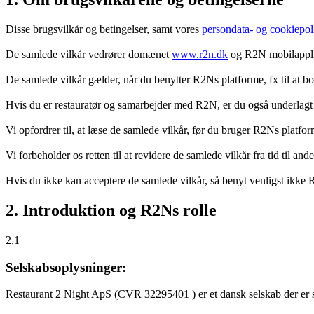
Disse brugsvilkår og betingelser, samt vores
persondata- og cookiepoli
De samlede vilkår vedrører domænet
www.r2n.dk
og R2N mobilapplik
De samlede vilkår gælder, når du benytter R2Ns platforme, fx til at b
Hvis du er restauratør og samarbejder med R2N, er du også underlagt
Vi opfordrer til, at læse de samlede vilkår, før du bruger R2Ns platfo
Vi forbeholder os retten til at revidere de samlede vilkår fra tid til 
Hvis du ikke kan acceptere de samlede vilkår, så benyt venligst ikke
2. Introduktion og R2Ns rolle
2.1
Selskabsoplysninger:
Restaurant 2 Night ApS (CVR 32295401 ) er et dansk selskab der er sti