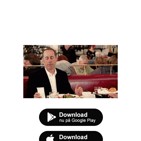
FØR DU SMUTTER
t tilbud næste gang sulten melder sig.