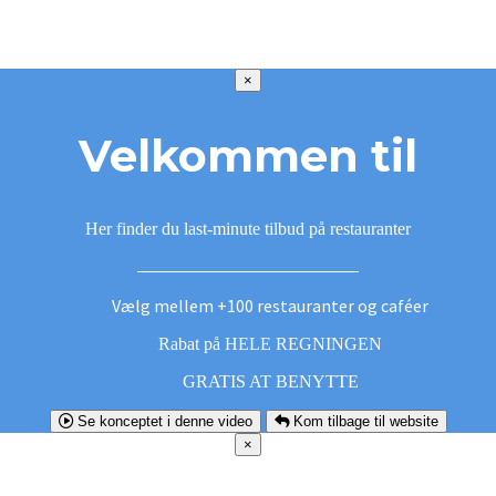
×
Velkommen til
Her finder du last-minute tilbud på restauranter
Vælg mellem +100 restauranter og caféer
Rabat på HELE REGNINGEN
GRATIS AT BENYTTE
Se konceptet i denne video
Kom tilbage til website
×