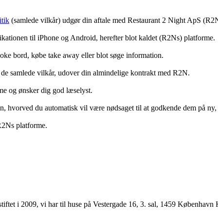
tik
(samlede vilkår) udgør din aftale med Restaurant 2 Night ApS (R2
ationen til iPhone og Android, herefter blot kaldet (R2Ns) platforme.
ooke bord, købe take away eller blot søge information.
 de samlede vilkår, udover din almindelige kontrakt med R2N.
rme og ønsker dig god læselyst.
anden, hvorved du automatisk vil være nødsaget til at godkende dem på ny
 R2Ns platforme.
ftet i 2009, vi har til huse på Vestergade 16, 3. sal, 1459 København 