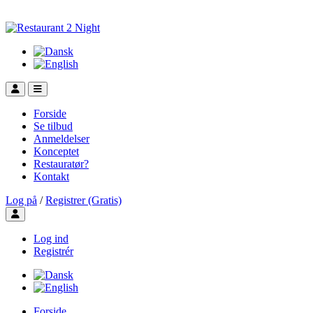
Forside
Se tilbud
Anmeldelser
Konceptet
Restauratør?
Kontakt
Log på
/
Registrer (Gratis)
Toggle user menu
Log ind
Registrér
Forside