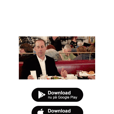
FØR DU SMUTTER
t tilbud næste gang sulten melder sig.