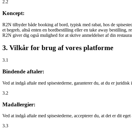
2.2
Koncept:
R2N tilbyder både booking af bord, typisk med rabat, hos de spisestede
et begreb, altså enten en bordbestilling eller en take away bestilling, r
R2N giver dig også mulighed for at skrive anmeldelser af din restauran
3. Vilkår for brug af vores platforme
3.1
Bindende aftaler:
Ved at indgå aftale med spisestederne, garanterer du, at du er juridisk i
3.2
Madallergier:
Ved at indgå aftale med spisestederne, accepterer du, at det er dit eget
3.3