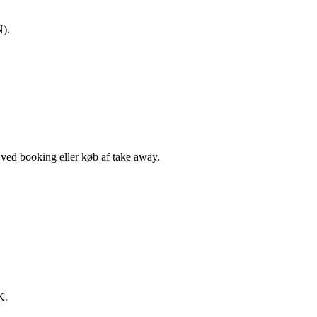
N).
, ved booking eller køb af take away.
K.