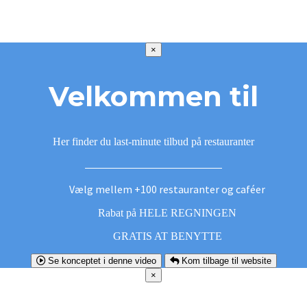
×
Velkommen til
Her finder du last-minute tilbud på restauranter
Vælg mellem +100 restauranter og caféer
Rabat på HELE REGNINGEN
GRATIS AT BENYTTE
Se konceptet i denne video
Kom tilbage til website
×