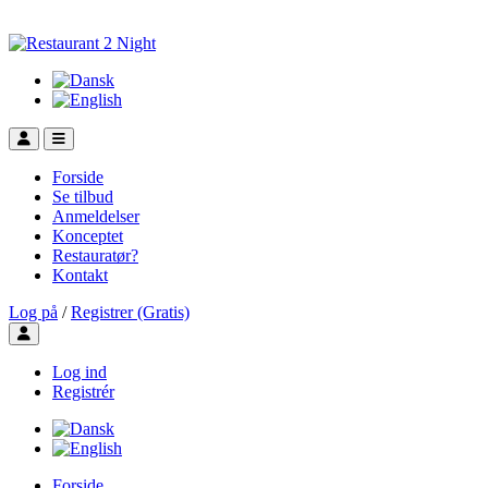
Forside
Se tilbud
Anmeldelser
Konceptet
Restauratør?
Kontakt
Log på
/
Registrer (Gratis)
Toggle user menu
Log ind
Registrér
Forside