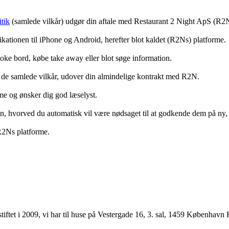
tik
(samlede vilkår) udgør din aftale med Restaurant 2 Night ApS (R2
ationen til iPhone og Android, herefter blot kaldet (R2Ns) platforme.
ooke bord, købe take away eller blot søge information.
 de samlede vilkår, udover din almindelige kontrakt med R2N.
rme og ønsker dig god læselyst.
anden, hvorved du automatisk vil være nødsaget til at godkende dem på ny
 R2Ns platforme.
ftet i 2009, vi har til huse på Vestergade 16, 3. sal, 1459 København 