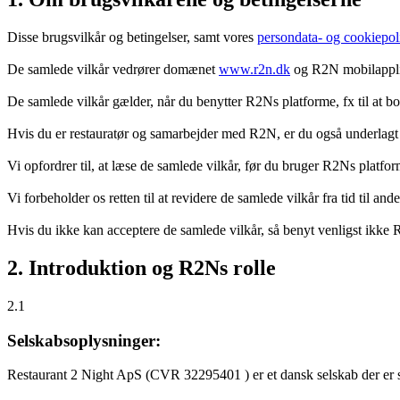
Disse brugsvilkår og betingelser, samt vores
persondata- og cookiepoli
De samlede vilkår vedrører domænet
www.r2n.dk
og R2N mobilapplik
De samlede vilkår gælder, når du benytter R2Ns platforme, fx til at b
Hvis du er restauratør og samarbejder med R2N, er du også underlagt
Vi opfordrer til, at læse de samlede vilkår, før du bruger R2Ns platfo
Vi forbeholder os retten til at revidere de samlede vilkår fra tid til 
Hvis du ikke kan acceptere de samlede vilkår, så benyt venligst ikke
2. Introduktion og R2Ns rolle
2.1
Selskabsoplysninger:
Restaurant 2 Night ApS (CVR 32295401 ) er et dansk selskab der er sti