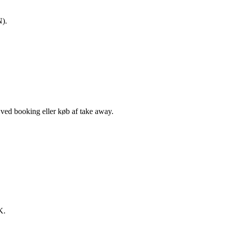
N).
, ved booking eller køb af take away.
K.