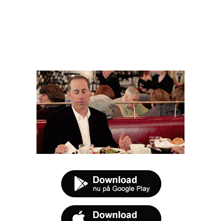
FØR DU SMUTTER
t tilbud næste gang sulten melder sig.