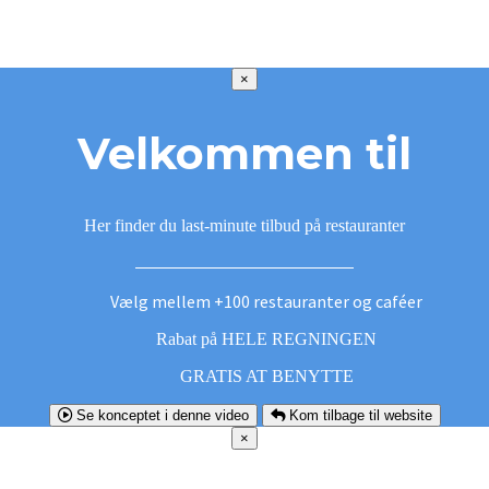
×
Velkommen til
Her finder du last-minute tilbud på restauranter
Vælg mellem +100 restauranter og caféer
Rabat på HELE REGNINGEN
GRATIS AT BENYTTE
Se konceptet i denne video
Kom tilbage til website
×