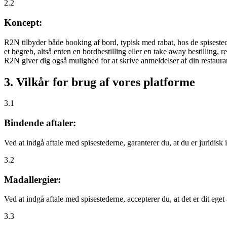
2.2
Koncept:
R2N tilbyder både booking af bord, typisk med rabat, hos de spisestede
et begreb, altså enten en bordbestilling eller en take away bestilling, r
R2N giver dig også mulighed for at skrive anmeldelser af din restauran
3. Vilkår for brug af vores platforme
3.1
Bindende aftaler:
Ved at indgå aftale med spisestederne, garanterer du, at du er juridisk i
3.2
Madallergier:
Ved at indgå aftale med spisestederne, accepterer du, at det er dit eget
3.3