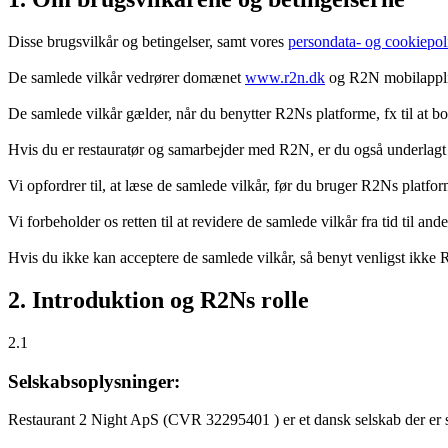
Disse brugsvilkår og betingelser, samt vores
persondata- og cookiepoli
De samlede vilkår vedrører domænet
www.r2n.dk
og R2N mobilapplik
De samlede vilkår gælder, når du benytter R2Ns platforme, fx til at b
Hvis du er restauratør og samarbejder med R2N, er du også underlagt
Vi opfordrer til, at læse de samlede vilkår, før du bruger R2Ns platfo
Vi forbeholder os retten til at revidere de samlede vilkår fra tid til 
Hvis du ikke kan acceptere de samlede vilkår, så benyt venligst ikke
2. Introduktion og R2Ns rolle
2.1
Selskabsoplysninger:
Restaurant 2 Night ApS (CVR 32295401 ) er et dansk selskab der er sti