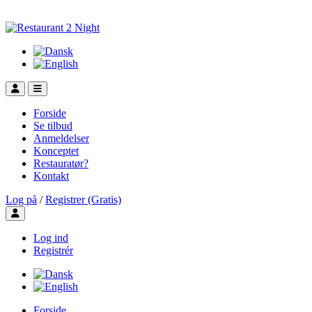
Forside
Se tilbud
Anmeldelser
Konceptet
Restauratør?
Kontakt
Log på
/
Registrer (Gratis)
Toggle user menu
Log ind
Registrér
Forside