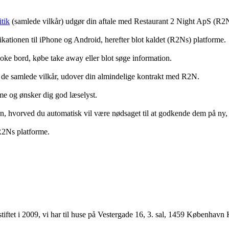
tik
(samlede vilkår) udgør din aftale med Restaurant 2 Night ApS (R2
ationen til iPhone og Android, herefter blot kaldet (R2Ns) platforme.
ooke bord, købe take away eller blot søge information.
 de samlede vilkår, udover din almindelige kontrakt med R2N.
rme og ønsker dig god læselyst.
anden, hvorved du automatisk vil være nødsaget til at godkende dem på ny
 R2Ns platforme.
ftet i 2009, vi har til huse på Vestergade 16, 3. sal, 1459 København 