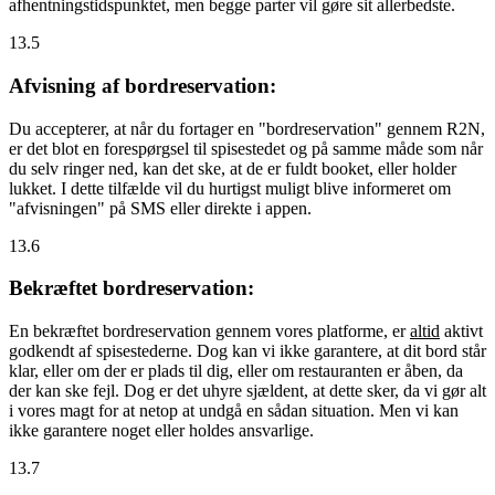
afhentningstidspunktet, men begge parter vil gøre sit allerbedste.
13.5
Afvisning af bordreservation:
Du accepterer, at når du fortager en "bordreservation" gennem R2N,
er det blot en forespørgsel til spisestedet og på samme måde som når
du selv ringer ned, kan det ske, at de er fuldt booket, eller holder
lukket. I dette tilfælde vil du hurtigst muligt blive informeret om
"afvisningen" på SMS eller direkte i appen.
13.6
Bekræftet bordreservation:
En bekræftet bordreservation gennem vores platforme, er
altid
aktivt
godkendt af spisestederne. Dog kan vi ikke garantere, at dit bord står
klar, eller om der er plads til dig, eller om restauranten er åben, da
der kan ske fejl. Dog er det uhyre sjældent, at dette sker, da vi gør alt
i vores magt for at netop at undgå en sådan situation. Men vi kan
ikke garantere noget eller holdes ansvarlige.
13.7