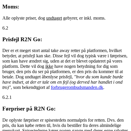
Moms:
Alle oplyste priser, dog
undtaget
gebyrer, er inkl. moms.
6.2
Prisfejl R2N Go:
Der er et meget stort antal take away retter på platformen, hvilket
betyder, at prisfejl kan ske. Disse fejl vil dog typisk være i førprisen,
som kan have ændret sig, uden at det er blevet opdateret på vores
platform. Dette vil dog
ikke
have nogen betydning for dig som
bruger, den pris du ser på platformen, er den pris du kommer til at
betale. Dog undtaget åbenlyse prisfejl,
"hvor du som kunde burde
have indset, at der er tale om en fejl (og derved har handlet i ond
tro)"
, som bekendtgjort af
forbrugerombudsmanden.dk
.
6.2.1
Førpriser på R2N Go:
De oplyste førpriser er spisestedets normalpris for retten. Dvs. den
pris, du kan købe retten til, hvis du bestiller fra deres almindelige
menukort. Spisestederne kører nogen gange med deres egne rabatter