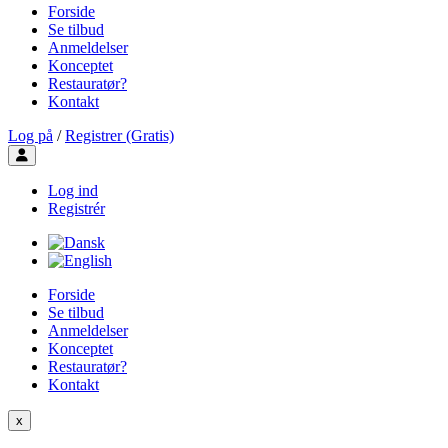
Forside
Se tilbud
Anmeldelser
Konceptet
Restauratør?
Kontakt
Log på
/
Registrer (Gratis)
Toggle user menu
Log ind
Registrér
Forside
Se tilbud
Anmeldelser
Konceptet
Restauratør?
Kontakt
x