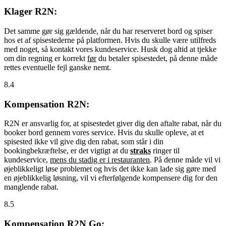
Klager R2N:
Det samme gør sig gældende, når du har reserveret bord og spiser
hos et af spisestederne på platformen. Hvis du skulle være utilfreds
med noget, så kontakt vores kundeservice. Husk dog altid at tjekke
om din regning er korrekt
før
du betaler spisestedet, på denne måde
rettes eventuelle fejl ganske nemt.
8.4
Kompensation R2N:
R2N er ansvarlig for, at spisestedet giver dig den aftalte rabat, når du
booker bord gennem vores service. Hvis du skulle opleve, at et
spisested ikke vil give dig den rabat, som står i din
bookingbekræftelse, er det vigtigt at du
straks
ringer til
kundeservice,
mens du stadig er i restauranten
. På denne måde vil vi
øjeblikkeligt løse problemet og hvis det ikke kan lade sig gøre med
en øjeblikkelig løsning, vil vi efterfølgende kompensere dig for den
manglende rabat.
8.5
Kompensation R2N Go: