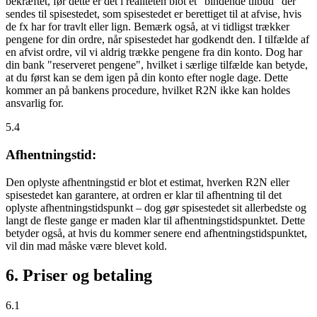
bekræftet, før dette er det i realiteten blot et "bindende tilbud" der
sendes til spisestedet, som spisestedet er berettiget til at afvise, hvis
de fx har for travlt eller lign. Bemærk også, at vi tidligst trækker
pengene for din ordre, når spisestedet har godkendt den. I tilfælde af
en afvist ordre, vil vi aldrig trække pengene fra din konto. Dog har
din bank "reserveret pengene", hvilket i særlige tilfælde kan betyde,
at du først kan se dem igen på din konto efter nogle dage. Dette
kommer an på bankens procedure, hvilket R2N ikke kan holdes
ansvarlig for.
5.4
Afhentningstid:
Den oplyste afhentningstid er blot et estimat, hverken R2N eller
spisestedet kan garantere, at ordren er klar til afhentning til det
oplyste afhentningstidspunkt – dog gør spisestedet sit allerbedste og
langt de fleste gange er maden klar til afhentningstidspunktet. Dette
betyder også, at hvis du kommer senere end afhentningstidspunktet,
vil din mad måske være blevet kold.
6. Priser og betaling
6.1