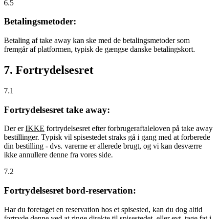
6.5
Betalingsmetoder:
Betaling af take away kan ske med de betalingsmetoder som
fremgår af platformen, typisk de gængse danske betalingskort.
7. Fortrydelsesret
7.1
Fortrydelsesret take away:
Der er
IKKE
fortrydelsesret efter forbrugeraftaleloven på take away
bestillinger. Typisk vil spisestedet straks gå i gang med at forberede
din bestilling - dvs. varerne er allerede brugt, og vi kan desværre
ikke annullere denne fra vores side.
7.2
Fortrydelsesret bord-reservation:
Har du foretaget en reservation hos et spisested, kan du dog altid
fortryde denne ved at ringe direkte til spisestedet, eller evt. tage fat i