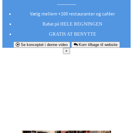
Vælg mellem +100 restauranter og caféer
Rabat på HELE REGNINGEN
GRATIS AT BENYTTE
Se konceptet i denne video
Kom tilbage til website
×
FØR DU
SMUTTER!
Hent vores gratis app og undgå at gå glip af et
godt tilbud næste gang sulten melder sig.