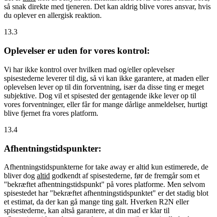
så snak direkte med tjeneren. Det kan aldrig blive vores ansvar, hvis
du oplever en allergisk reaktion.
13.3
Oplevelser er uden for vores kontrol:
Vi har ikke kontrol over hvilken mad og/eller oplevelser
spisestederne leverer til dig, så vi kan ikke garantere, at maden eller
oplevelsen lever op til din forventning, især da disse ting er meget
subjektive. Dog vil et spisested der gentagende ikke lever op til
vores forventninger, eller får for mange dårlige anmeldelser, hurtigt
blive fjernet fra vores platform.
13.4
Afhentningstidspunkter:
Afhentningstidspunkterne for take away er altid kun estimerede, de
bliver dog
altid
godkendt af spisestederne, før de fremgår som et
"bekræftet afhentningstidspunkt" på vores platforme. Men selvom
spisestedet har "bekræftet afhentningstidspunktet" er det stadig blot
et estimat, da der kan gå mange ting galt. Hverken R2N eller
spisestederne, kan altså garantere, at din mad er klar til