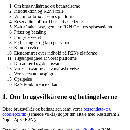
Om brugsvilkårene og betingelserne
Introduktion og R2Ns rolle
Vilkår for brug af vores platforme
Reservation af bord hos spisestederne
Køb af take away gennem R2N Go, hos spisestederne
Priser og betaling
Fortrydelsesret
Fejl, mangler og kompensation
Kundeservice
Ejendomsret over indhold på R2Ns platforme
Tilgængelighed af vores platforme
Din adfærd og dit ansvar
Vores ansvar og ansvarsfraskrivelse
Vores erstatningspligt
Opsigelse
R2N konkurrencevilkår
1. Om brugsvilkårene og betingelserne
Disse brugsvilkår og betingelser, samt vores
persondata- og
cookiepolitik
(samlede vilkår) udgør din aftale med Restaurant 2
Night ApS (R2N).
De samlede vilkår vedrører domænet
www.r2n.dk
og R2N