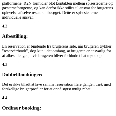
platformene. R2N formidler blot kontakten mellem spisestederne og
gæsterne/brugerne, og kan derfor ikke stilles til ansvar for brugerens
oplevelse af selve restaurantbesøget. Dette er spisestedernes
individuelle ansvar.
4.2
Afbestilling:
En reservation er bindende fra brugerens side, når brugeren trykker
"reservér/book", dog kun i det omfang, at brugeren er ansvarlig for
at afbestille igen, hvis brugeren bliver forhindret i at møde op.
4.3
Dobbeltbookinger:
Det er
ikke
tilladt at lave samme reservation flere gange i træk med
forskellige brugerprofiler for at opnå størst mulig rabat.
4.4
Ordinær booking: