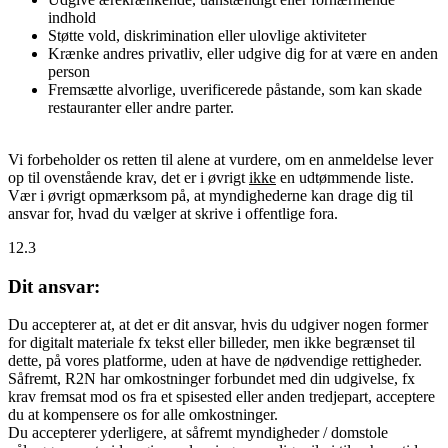
indhold
Støtte vold, diskrimination eller ulovlige aktiviteter
Krænke andres privatliv, eller udgive dig for at være en anden
person
Fremsætte alvorlige, uverificerede påstande, som kan skade
restauranter eller andre parter.
Vi forbeholder os retten til alene at vurdere, om en anmeldelse lever
op til ovenstående krav, det er i øvrigt
ikke
en udtømmende liste.
Vær i øvrigt opmærksom på, at myndighederne kan drage dig til
ansvar for, hvad du vælger at skrive i offentlige fora.
12.3
Dit ansvar:
Du accepterer at, at det er dit ansvar, hvis du udgiver nogen former
for digitalt materiale fx tekst eller billeder, men ikke begrænset til
dette, på vores platforme, uden at have de nødvendige rettigheder.
Såfremt, R2N har omkostninger forbundet med din udgivelse, fx
krav fremsat mod os fra et spisested eller anden tredjepart, acceptere
du at kompensere os for alle omkostninger.
Du accepterer yderligere, at såfremt myndigheder / domstole