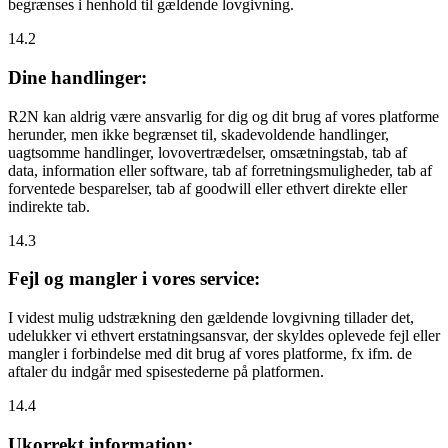
begrænses i henhold til gældende lovgivning.
14.2
Dine handlinger:
R2N kan aldrig være ansvarlig for dig og dit brug af vores platforme
herunder, men ikke begrænset til, skadevoldende handlinger,
uagtsomme handlinger, lovovertrædelser, omsætningstab, tab af
data, information eller software, tab af forretningsmuligheder, tab af
forventede besparelser, tab af goodwill eller ethvert direkte eller
indirekte tab.
14.3
Fejl og mangler i vores service:
I videst mulig udstrækning den gældende lovgivning tillader det,
udelukker vi ethvert erstatningsansvar, der skyldes oplevede fejl eller
mangler i forbindelse med dit brug af vores platforme, fx ifm. de
aftaler du indgår med spisestederne på platformen.
14.4
Ukorrekt information: