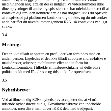
med hinanden ang. aftalen der er indgået. Vi videreformidler ikke
dine oplysninger til andre, og spisestederne har udelukkende ret til at
kontakte dig ifm. den konkrete aftale i har indgået. Hvis du oplever,
at et spisested på platformen kontakter dig direkte, og du mistænker
at de har fået dit navn/nummer gennem R2N, så kontakt os venligst
straks.
3.4
Misbrug:
Det er ikke tilladt at oprette en profil, der kan forbindes med en
anden person. Ligeledes er det ikke tilladt at oplyse andres/falske e-
mailadresser, adresser, mobilnumre eller anden form for
kontaktinformation. I tilfælde af misbrug/chikane vil dette blive
politianmeldt med IP-adresse og tidspunkt for oprettelsen.
3.5
Nyhedsbreve:
Ved at tilmelde dig R2Ns nyhedsbrev accepterer du, at vi må
udsende nyhedsbreve til dig. E-mailnyhedsbreve kan indeholde
annoncer, men din e-mail bliver IKKE delt med tredjepart.