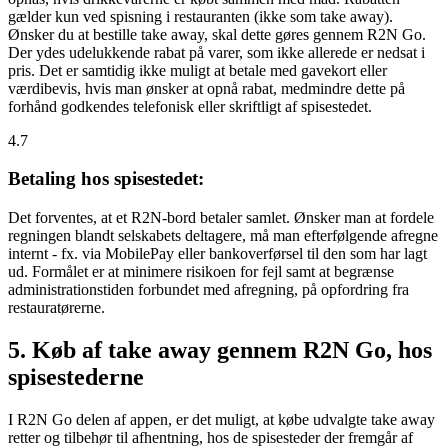
gælder kun ved spisning i restauranten (ikke som take away).
Ønsker du at bestille take away, skal dette gøres gennem R2N Go.
Der ydes udelukkende rabat på varer, som ikke allerede er nedsat i
pris. Det er samtidig ikke muligt at betale med gavekort eller
værdibevis, hvis man ønsker at opnå rabat, medmindre dette på
forhånd godkendes telefonisk eller skriftligt af spisestedet.
4.7
Betaling hos spisestedet:
Det forventes, at et R2N-bord betaler samlet. Ønsker man at fordele
regningen blandt selskabets deltagere, må man efterfølgende afregne
internt - fx. via MobilePay eller bankoverførsel til den som har lagt
ud. Formålet er at minimere risikoen for fejl samt at begrænse
administrationstiden forbundet med afregning, på opfordring fra
restauratørerne.
5. Køb af take away gennem R2N Go, hos
spisestederne
I R2N Go delen af appen, er det muligt, at købe udvalgte take away
retter og tilbehør til afhentning, hos de spisesteder der fremgår af