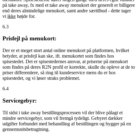
på take away, fx med et take away menukort der generelt er billigere
end deres almindelige menukort, samt andre særtilbud - dette tager
vi
ikke
højde for.
6.3
Prisfejl på menukort:
Der er et meget stort antal online menukort på platformen, hvilket
betyder, at prisfejl kan ske, ift. menukortet som findes hos
spisestedet. Det er spisestedernes ansvar, at priserne på menukort
som findes på deres R2N profil er korrekte, skulle du opleve at de to
priser differentiere, så ring til kundeservice mens du er hos
spisestedet, og vi løser straks problemet.
6.4
Servicegebyr:
Til sidst i take away bestillingsprocessen vil der blive pålagt et
mindre servicegebyr, som vil fremgå tydeligt. Gebyret dækker
udgifter forbundet med behandling af bestillingen og bygger på en
gennemsnitsbetragtning.