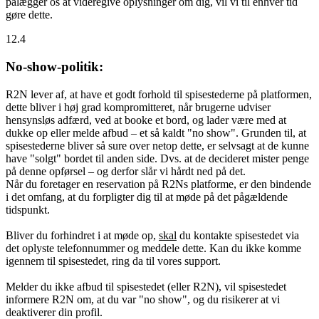
pålægger os at videregive oplysninger om dig, vil vi til enhver tid
gøre dette.
12.4
No-show-politik:
R2N lever af, at have et godt forhold til spisestederne på platformen,
dette bliver i høj grad kompromitteret, når brugerne udviser
hensynsløs adfærd, ved at booke et bord, og lader være med at
dukke op eller melde afbud – et så kaldt "no show". Grunden til, at
spisestederne bliver så sure over netop dette, er selvsagt at de kunne
have "solgt" bordet til anden side. Dvs. at de decideret mister penge
på denne opførsel – og derfor slår vi hårdt ned på det.
Når du foretager en reservation på R2Ns platforme, er den bindende
i det omfang, at du forpligter dig til at møde på det pågældende
tidspunkt.
Bliver du forhindret i at møde op,
skal
du kontakte spisestedet via
det oplyste telefonnummer og meddele dette. Kan du ikke komme
igennem til spisestedet, ring da til vores support.
Melder du ikke afbud til spisestedet (eller R2N), vil spisestedet
informere R2N om, at du var "no show", og du risikerer at vi
deaktiverer din profil.