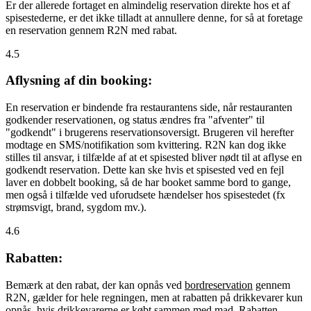
Er der allerede fortaget en almindelig reservation direkte hos et af
spisestederne, er det ikke tilladt at annullere denne, for så at foretage
en reservation gennem R2N med rabat.
4.5
Aflysning af din booking:
En reservation er bindende fra restaurantens side, når restauranten
godkender reservationen, og status ændres fra "afventer" til
"godkendt" i brugerens reservationsoversigt. Brugeren vil herefter
modtage en SMS/notifikation som kvittering. R2N kan dog ikke
stilles til ansvar, i tilfælde af at et spisested bliver nødt til at aflyse en
godkendt reservation. Dette kan ske hvis et spisested ved en fejl
laver en dobbelt booking, så de har booket samme bord to gange,
men også i tilfælde ved uforudsete hændelser hos spisestedet (fx
strømsvigt, brand, sygdom mv.).
4.6
Rabatten:
Bemærk at den rabat, der kan opnås ved
bordreservation
gennem
R2N, gælder for hele regningen, men at rabatten på drikkevarer kun
opnås, hvis drikkevarerne er købt sammen med mad. Rabatten