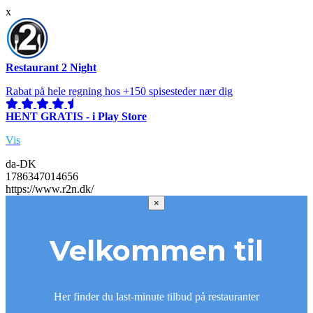
x
Restaurant 2 Night
Rabat på hele regning hos +150 spisesteder nær dig
HENT GRATIS - i Play Store
Vis
da-DK
1786347014656
https://www.r2n.dk/
×
Velkommen til
Her finder du last-minute tilbud på restauranter