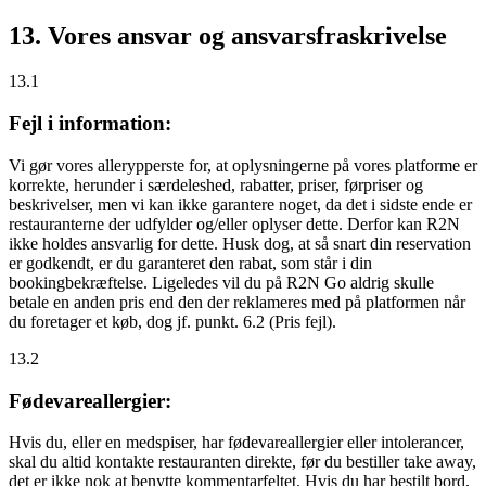
13. Vores ansvar og ansvarsfraskrivelse
13.1
Fejl i information:
Vi gør vores allerypperste for, at oplysningerne på vores platforme er
korrekte, herunder i særdeleshed, rabatter, priser, førpriser og
beskrivelser, men vi kan ikke garantere noget, da det i sidste ende er
restauranterne der udfylder og/eller oplyser dette. Derfor kan R2N
ikke holdes ansvarlig for dette. Husk dog, at så snart din reservation
er godkendt, er du garanteret den rabat, som står i din
bookingbekræftelse. Ligeledes vil du på R2N Go aldrig skulle
betale en anden pris end den der reklameres med på platformen når
du foretager et køb, dog jf. punkt. 6.2 (Pris fejl).
13.2
Fødevareallergier:
Hvis du, eller en medspiser, har fødevareallergier eller intolerancer,
skal du altid kontakte restauranten direkte, før du bestiller take away,
det er
ikke
nok at benytte kommentarfeltet. Hvis du har bestilt bord,