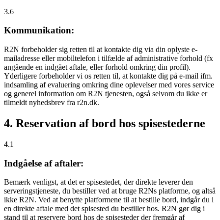
3.6
Kommunikation:
R2N forbeholder sig retten til at kontakte dig via din oplyste e-
mailadresse eller mobiltelefon i tilfælde af administrative forhold (fx
angående en indgået aftale, eller forhold omkring din profil).
Yderligere forbeholder vi os retten til, at kontakte dig på e-mail ifm.
indsamling af evaluering omkring dine oplevelser med vores service
og generel information om R2N tjenesten, også selvom du ikke er
tilmeldt nyhedsbrev fra r2n.dk.
4. Reservation af bord hos spisestederne
4.1
Indgåelse af aftaler:
Bemærk venligst, at det er spisestedet, der direkte leverer den
serveringstjeneste, du bestiller ved at bruge R2Ns platforme, og altså
ikke R2N. Ved at benytte platformene til at bestille bord, indgår du i
en direkte aftale med det spisested du bestiller hos. R2N gør dig i
stand til at reservere bord hos de spisesteder der fremgår af