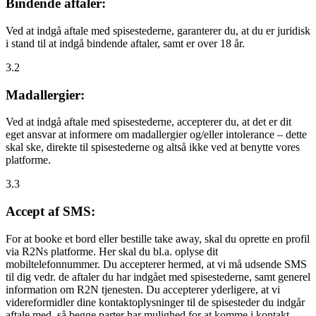
Bindende aftaler:
Ved at indgå aftale med spisestederne, garanterer du, at du er juridisk
i stand til at indgå bindende aftaler, samt er over 18 år.
3.2
Madallergier:
Ved at indgå aftale med spisestederne, accepterer du, at det er dit
eget ansvar at informere om madallergier og/eller intolerance – dette
skal ske, direkte til spisestederne og altså ikke ved at benytte vores
platforme.
3.3
Accept af SMS:
For at booke et bord eller bestille take away, skal du oprette en profil
via R2Ns platforme. Her skal du bl.a. oplyse dit
mobiltelefonnummer. Du accepterer hermed, at vi må udsende SMS
til dig vedr. de aftaler du har indgået med spisestederne, samt generel
information om R2N tjenesten. Du accepterer yderligere, at vi
videreformidler dine kontaktoplysninger til de spisesteder du indgår
aftale med, så begge parter har mulighed for at komme i kontakt