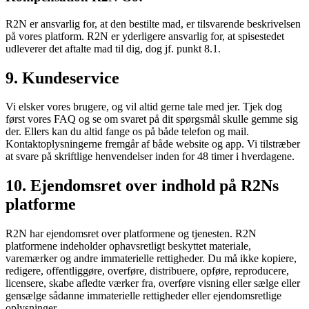
R2N er ansvarlig for, at den bestilte mad, er tilsvarende beskrivelsen
på vores platform. R2N er yderligere ansvarlig for, at spisestedet
udleverer det aftalte mad til dig, dog jf. punkt 8.1.
9. Kundeservice
Vi elsker vores brugere, og vil altid gerne tale med jer. Tjek dog
først vores FAQ og se om svaret på dit spørgsmål skulle gemme sig
der. Ellers kan du altid fange os på både telefon og mail.
Kontaktoplysningerne fremgår af både website og app. Vi tilstræber
at svare på skriftlige henvendelser inden for 48 timer i hverdagene.
10. Ejendomsret over indhold på R2Ns
platforme
R2N har ejendomsret over platformene og tjenesten. R2N
platformene indeholder ophavsretligt beskyttet materiale,
varemærker og andre immaterielle rettigheder. Du må ikke kopiere,
redigere, offentliggøre, overføre, distribuere, opføre, reproducere,
licensere, skabe afledte værker fra, overføre visning eller sælge eller
gensælge sådanne immaterielle rettigheder eller ejendomsretlige
oplysninger.