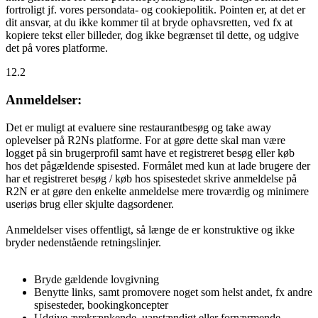
fortroligt jf. vores persondata- og cookiepolitik. Pointen er, at det er
dit ansvar, at du ikke kommer til at bryde ophavsretten, ved fx at
kopiere tekst eller billeder, dog ikke begrænset til dette, og udgive
det på vores platforme.
12.2
Anmeldelser:
Det er muligt at evaluere sine restaurantbesøg og take away
oplevelser på R2Ns platforme. For at gøre dette skal man være
logget på sin brugerprofil samt have et registreret besøg eller køb
hos det pågældende spisested. Formålet med kun at lade brugere der
har et registreret besøg / køb hos spisestedet skrive anmeldelse på
R2N er at gøre den enkelte anmeldelse mere troværdig og minimere
useriøs brug eller skjulte dagsordener.
Anmeldelser vises offentligt, så længe de er konstruktive og ikke
bryder nedenstående retningslinjer.
Bryde gældende lovgivning
Benytte links, samt promovere noget som helst andet, fx andre
spisesteder, bookingkoncepter
Udgive ærekrænkende, uanstændigt eller fornærmende