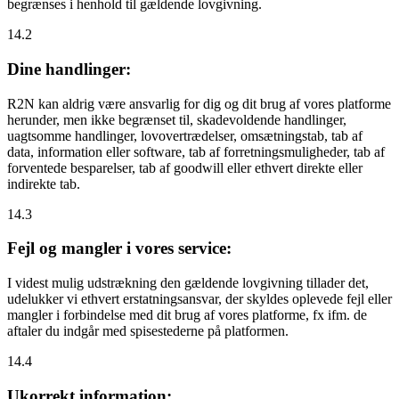
begrænses i henhold til gældende lovgivning.
14.2
Dine handlinger:
R2N kan aldrig være ansvarlig for dig og dit brug af vores platforme
herunder, men ikke begrænset til, skadevoldende handlinger,
uagtsomme handlinger, lovovertrædelser, omsætningstab, tab af
data, information eller software, tab af forretningsmuligheder, tab af
forventede besparelser, tab af goodwill eller ethvert direkte eller
indirekte tab.
14.3
Fejl og mangler i vores service:
I videst mulig udstrækning den gældende lovgivning tillader det,
udelukker vi ethvert erstatningsansvar, der skyldes oplevede fejl eller
mangler i forbindelse med dit brug af vores platforme, fx ifm. de
aftaler du indgår med spisestederne på platformen.
14.4
Ukorrekt information: