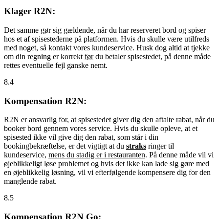
Klager R2N:
Det samme gør sig gældende, når du har reserveret bord og spiser
hos et af spisestederne på platformen. Hvis du skulle være utilfreds
med noget, så kontakt vores kundeservice. Husk dog altid at tjekke
om din regning er korrekt
før
du betaler spisestedet, på denne måde
rettes eventuelle fejl ganske nemt.
8.4
Kompensation R2N:
R2N er ansvarlig for, at spisestedet giver dig den aftalte rabat, når du
booker bord gennem vores service. Hvis du skulle opleve, at et
spisested ikke vil give dig den rabat, som står i din
bookingbekræftelse, er det vigtigt at du
straks
ringer til
kundeservice,
mens du stadig er i restauranten
. På denne måde vil vi
øjeblikkeligt løse problemet og hvis det ikke kan lade sig gøre med
en øjeblikkelig løsning, vil vi efterfølgende kompensere dig for den
manglende rabat.
8.5
Kompensation R2N Go: