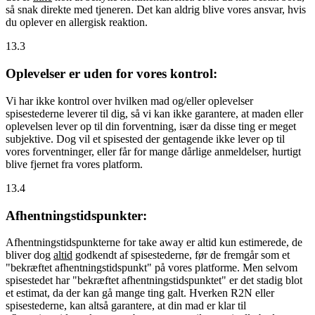
så snak direkte med tjeneren. Det kan aldrig blive vores ansvar, hvis
du oplever en allergisk reaktion.
13.3
Oplevelser er uden for vores kontrol:
Vi har ikke kontrol over hvilken mad og/eller oplevelser
spisestederne leverer til dig, så vi kan ikke garantere, at maden eller
oplevelsen lever op til din forventning, især da disse ting er meget
subjektive. Dog vil et spisested der gentagende ikke lever op til
vores forventninger, eller får for mange dårlige anmeldelser, hurtigt
blive fjernet fra vores platform.
13.4
Afhentningstidspunkter:
Afhentningstidspunkterne for take away er altid kun estimerede, de
bliver dog
altid
godkendt af spisestederne, før de fremgår som et
"bekræftet afhentningstidspunkt" på vores platforme. Men selvom
spisestedet har "bekræftet afhentningstidspunktet" er det stadig blot
et estimat, da der kan gå mange ting galt. Hverken R2N eller
spisestederne, kan altså garantere, at din mad er klar til