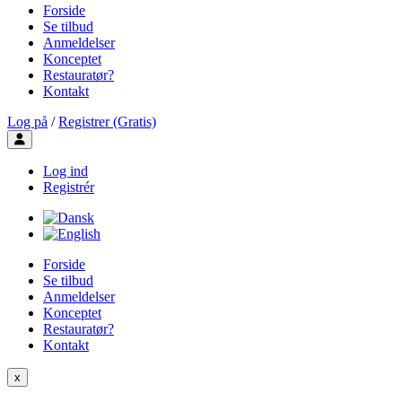
Forside
Se tilbud
Anmeldelser
Konceptet
Restauratør?
Kontakt
Log på
/
Registrer (Gratis)
Toggle user menu
Log ind
Registrér
Forside
Se tilbud
Anmeldelser
Konceptet
Restauratør?
Kontakt
x