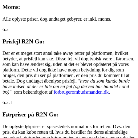
Moms:
Alle oplyste priser, dog
undtaget
gebyrer, er inkl. moms.
6.2
Prisfejl R2N Go:
Der er et meget stort antal take away retter på platformen, hvilket
betyder, at prisfejl kan ske. Disse fejl vil dog typisk være i førprisen,
som kan have ændret sig, uden at det er blevet opdateret på vores
platform. Dette vil dog
ikke
have nogen betydning for dig som
bruger, den pris du ser på platformen, er den pris du kommer til at
betale. Dog undtaget åbenlyse prisfejl,
"hvor du som kunde burde
have indset, at der er tale om en fejl (og derved har handlet i ond
tro)"
, som bekendtgjort af
forbrugerombudsmanden.dk
.
6.2.1
Førpriser på R2N Go:
De oplyste førpriser er spisestedets normalpris for retten. Dvs. den
pris, du kan købe retten til, hvis du bestiller fra deres almindelige
menukort. Spisestederne kører nogen gange med deres egne rabatter