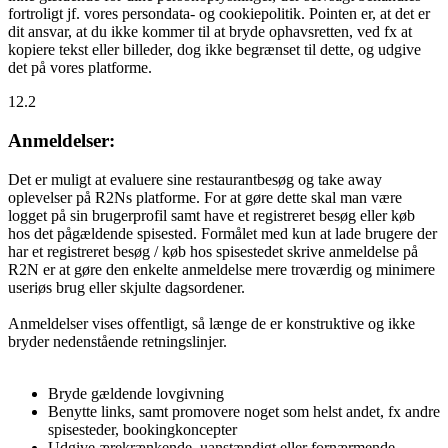
fortroligt jf. vores persondata- og cookiepolitik. Pointen er, at det er
dit ansvar, at du ikke kommer til at bryde ophavsretten, ved fx at
kopiere tekst eller billeder, dog ikke begrænset til dette, og udgive
det på vores platforme.
12.2
Anmeldelser:
Det er muligt at evaluere sine restaurantbesøg og take away
oplevelser på R2Ns platforme. For at gøre dette skal man være
logget på sin brugerprofil samt have et registreret besøg eller køb
hos det pågældende spisested. Formålet med kun at lade brugere der
har et registreret besøg / køb hos spisestedet skrive anmeldelse på
R2N er at gøre den enkelte anmeldelse mere troværdig og minimere
useriøs brug eller skjulte dagsordener.
Anmeldelser vises offentligt, så længe de er konstruktive og ikke
bryder nedenstående retningslinjer.
Bryde gældende lovgivning
Benytte links, samt promovere noget som helst andet, fx andre
spisesteder, bookingkoncepter
Udgive ærekrænkende, uanstændigt eller fornærmende