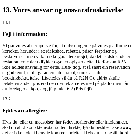
13. Vores ansvar og ansvarsfraskrivelse
13.1
Fejl i information:
Vi gør vores allerypperste for, at oplysningerne på vores platforme er
korrekte, herunder i særdeleshed, rabatter, priser, førpriser og
beskrivelser, men vi kan ikke garantere noget, da det i sidste ende er
restauranterne der udfylder og/eller oplyser dette. Derfor kan R2N
ikke holdes ansvarlig for dette. Husk dog, at så snart din reservation
er godkendt, er du garanteret den rabat, som står i din
bookingbekræftelse. Ligeledes vil du på R2N Go aldrig skulle
betale en anden pris end den der reklameres med på platformen når
du foretager et køb, dog jf. punkt. 6.2 (Pris fejl).
13.2
Fødevareallergier:
Hvis du, eller en medspiser, har fødevareallergier eller intolerancer,
skal du altid kontakte restauranten direkte, før du bestiller take away,
det er
ikke
nok at benytte kommentarfeltet. Hvis du har bestilt bord,