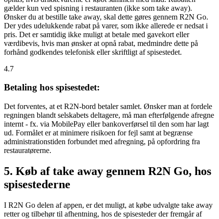
gælder kun ved spisning i restauranten (ikke som take away).
Ønsker du at bestille take away, skal dette gøres gennem R2N Go.
Der ydes udelukkende rabat på varer, som ikke allerede er nedsat i
pris. Det er samtidig ikke muligt at betale med gavekort eller
værdibevis, hvis man ønsker at opnå rabat, medmindre dette på
forhånd godkendes telefonisk eller skriftligt af spisestedet.
4.7
Betaling hos spisestedet:
Det forventes, at et R2N-bord betaler samlet. Ønsker man at fordele
regningen blandt selskabets deltagere, må man efterfølgende afregne
internt - fx. via MobilePay eller bankoverførsel til den som har lagt
ud. Formålet er at minimere risikoen for fejl samt at begrænse
administrationstiden forbundet med afregning, på opfordring fra
restauratørerne.
5. Køb af take away gennem R2N Go, hos
spisestederne
I R2N Go delen af appen, er det muligt, at købe udvalgte take away
retter og tilbehør til afhentning, hos de spisesteder der fremgår af