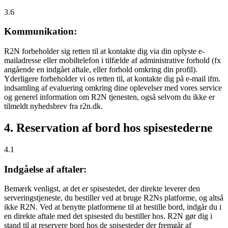
3.6
Kommunikation:
R2N forbeholder sig retten til at kontakte dig via din oplyste e-
mailadresse eller mobiltelefon i tilfælde af administrative forhold (fx
angående en indgået aftale, eller forhold omkring din profil).
Yderligere forbeholder vi os retten til, at kontakte dig på e-mail ifm.
indsamling af evaluering omkring dine oplevelser med vores service
og generel information om R2N tjenesten, også selvom du ikke er
tilmeldt nyhedsbrev fra r2n.dk.
4. Reservation af bord hos spisestederne
4.1
Indgåelse af aftaler:
Bemærk venligst, at det er spisestedet, der direkte leverer den
serveringstjeneste, du bestiller ved at bruge R2Ns platforme, og altså
ikke R2N. Ved at benytte platformene til at bestille bord, indgår du i
en direkte aftale med det spisested du bestiller hos. R2N gør dig i
stand til at reservere bord hos de spisesteder der fremgår af