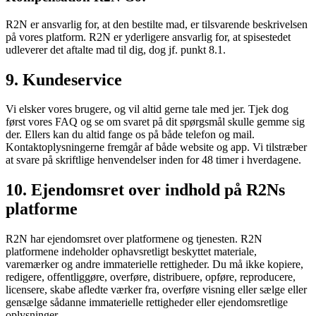
R2N er ansvarlig for, at den bestilte mad, er tilsvarende beskrivelsen
på vores platform. R2N er yderligere ansvarlig for, at spisestedet
udleverer det aftalte mad til dig, dog jf. punkt 8.1.
9. Kundeservice
Vi elsker vores brugere, og vil altid gerne tale med jer. Tjek dog
først vores FAQ og se om svaret på dit spørgsmål skulle gemme sig
der. Ellers kan du altid fange os på både telefon og mail.
Kontaktoplysningerne fremgår af både website og app. Vi tilstræber
at svare på skriftlige henvendelser inden for 48 timer i hverdagene.
10. Ejendomsret over indhold på R2Ns
platforme
R2N har ejendomsret over platformene og tjenesten. R2N
platformene indeholder ophavsretligt beskyttet materiale,
varemærker og andre immaterielle rettigheder. Du må ikke kopiere,
redigere, offentliggøre, overføre, distribuere, opføre, reproducere,
licensere, skabe afledte værker fra, overføre visning eller sælge eller
gensælge sådanne immaterielle rettigheder eller ejendomsretlige
oplysninger.