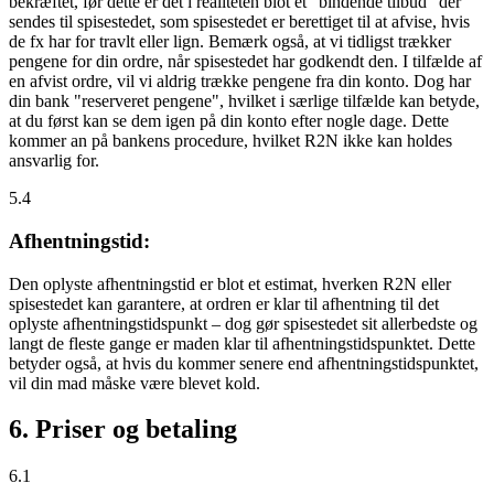
bekræftet, før dette er det i realiteten blot et "bindende tilbud" der
sendes til spisestedet, som spisestedet er berettiget til at afvise, hvis
de fx har for travlt eller lign. Bemærk også, at vi tidligst trækker
pengene for din ordre, når spisestedet har godkendt den. I tilfælde af
en afvist ordre, vil vi aldrig trække pengene fra din konto. Dog har
din bank "reserveret pengene", hvilket i særlige tilfælde kan betyde,
at du først kan se dem igen på din konto efter nogle dage. Dette
kommer an på bankens procedure, hvilket R2N ikke kan holdes
ansvarlig for.
5.4
Afhentningstid:
Den oplyste afhentningstid er blot et estimat, hverken R2N eller
spisestedet kan garantere, at ordren er klar til afhentning til det
oplyste afhentningstidspunkt – dog gør spisestedet sit allerbedste og
langt de fleste gange er maden klar til afhentningstidspunktet. Dette
betyder også, at hvis du kommer senere end afhentningstidspunktet,
vil din mad måske være blevet kold.
6. Priser og betaling
6.1