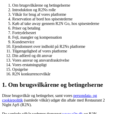
Om brugsvilkårene og betingelserne
Introduktion og R2Ns rolle
Vilkår for brug af vores platforme
Reservation af bord hos spisestederne
Køb af take away gennem R2N Go, hos spisestederne
Priser og betaling
Fortrydelsesret
Fejl, mangler og kompensation
Kundeservice
Ejendomsret over indhold på R2Ns platforme
Tilgængelighed af vores platforme
Din adfærd og dit ansvar
Vores ansvar og ansvarsfraskrivelse
Vores erstatningspligt
Opsigelse
R2N konkurrencevilkår
1. Om brugsvilkårene og betingelserne
Disse brugsvilkår og betingelser, samt vores
persondata- og
cookiepolitik
(samlede vilkår) udgør din aftale med Restaurant 2
Night ApS (R2N).
De samlede vilkår vedrører domænet
www.r2n.dk
og R2N