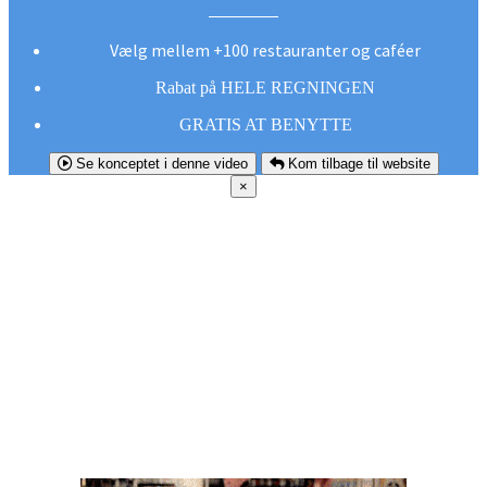
Vælg mellem +100 restauranter og caféer
Rabat på HELE REGNINGEN
GRATIS AT BENYTTE
Se konceptet i denne video
Kom tilbage til website
×
FØR DU
SMUTTER!
Hent vores gratis app og undgå at gå glip af et
godt tilbud næste gang sulten melder sig.