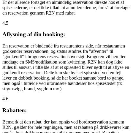
Er der allerede fortaget en almindelig reservation direkte hos et af
spisestederne, er det ikke tilladt at annullere denne, for så at foretage
en reservation gennem R2N med rabat.
4.5
Aflysning af din booking:
En reservation er bindende fra restaurantens side, når restauranten
godkender reservationen, og status ændres fra "afventer" til
"godkendt" i brugerens reservationsoversigt. Brugeren vil herefter
modtage en SMS/notifikation som kvittering. R2N kan dog ikke
stilles til ansvar, i tilfælde af at et spisested bliver nødt til at aflyse en
godkendt reservation. Dette kan ske hvis et spisested ved en fejl
laver en dobbelt booking, så de har booket samme bord to gange,
men også i tilfælde ved uforudsete hændelser hos spisestedet (fx
strømsvigt, brand, sygdom mv.).
4.6
Rabatten:
Bemærk at den rabat, der kan opnås ved
bordreservation
gennem
R2N, gælder for hele regningen, men at rabatten på drikkevarer kun
opnås, hvis drikkevarerne er købt sammen med mad. Rabatten