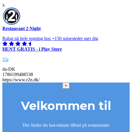
x
Restaurant 2 Night
Rabat på hele regning hos +150 spisesteder nær dig
HENT GRATIS - i Play Store
Vis
da-DK
1786199488538
https://www.r2n.dk/
×
Velkommen til
Her finder du last-minute tilbud på restauranter