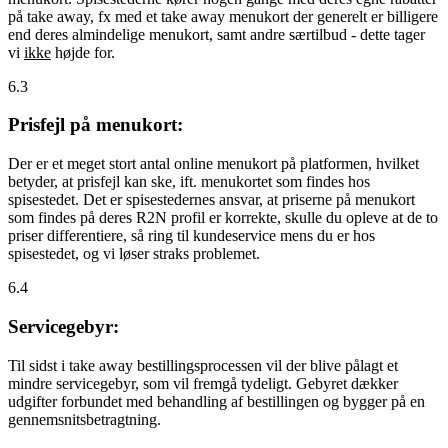
på take away, fx med et take away menukort der generelt er billigere
end deres almindelige menukort, samt andre særtilbud - dette tager
vi
ikke
højde for.
6.3
Prisfejl på menukort:
Der er et meget stort antal online menukort på platformen, hvilket
betyder, at prisfejl kan ske, ift. menukortet som findes hos
spisestedet. Det er spisestedernes ansvar, at priserne på menukort
som findes på deres R2N profil er korrekte, skulle du opleve at de to
priser differentiere, så ring til kundeservice mens du er hos
spisestedet, og vi løser straks problemet.
6.4
Servicegebyr:
Til sidst i take away bestillingsprocessen vil der blive pålagt et
mindre servicegebyr, som vil fremgå tydeligt. Gebyret dækker
udgifter forbundet med behandling af bestillingen og bygger på en
gennemsnitsbetragtning.