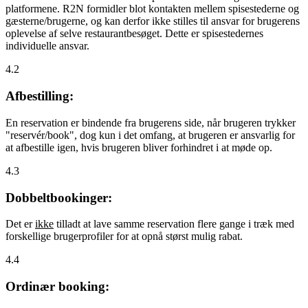
platformene. R2N formidler blot kontakten mellem spisestederne og
gæsterne/brugerne, og kan derfor ikke stilles til ansvar for brugerens
oplevelse af selve restaurantbesøget. Dette er spisestedernes
individuelle ansvar.
4.2
Afbestilling:
En reservation er bindende fra brugerens side, når brugeren trykker
"reservér/book", dog kun i det omfang, at brugeren er ansvarlig for
at afbestille igen, hvis brugeren bliver forhindret i at møde op.
4.3
Dobbeltbookinger:
Det er
ikke
tilladt at lave samme reservation flere gange i træk med
forskellige brugerprofiler for at opnå størst mulig rabat.
4.4
Ordinær booking: