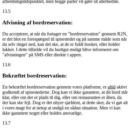
afhentningstidspunktet, men begge parter vil gøre sit allerbedste.
13.5
Afvisning af bordreservation:
Du accepterer, at når du fortager en "bordreservation" gennem R2N,
er det blot en forespørgsel til spisestedet og på samme måde som når
du selv ringer ned, kan det ske, at de er fuldt booket, eller holder
lukket. I dette tilfælde vil du hurtigst muligt blive informeret om
"afvisningen" på SMS eller direkte i appen.
13.6
Bekræftet bordreservation:
En bekræftet bordreservation gennem vores platforme, er
altid
aktivt
godkendt af spisestederne. Dog kan vi ikke garantere, at dit bord står
klar, eller om der er plads til dig, eller om restauranten er åben, da
der kan ske fejl. Dog er det uhyre sjældent, at dette sker, da vi gør alt
i vores magt for at netop at undgå en sådan situation. Men vi kan
ikke garantere noget eller holdes ansvarlige.
13.7