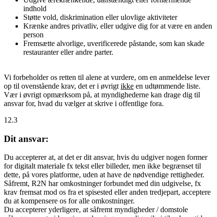
indhold
Støtte vold, diskrimination eller ulovlige aktiviteter
Krænke andres privatliv, eller udgive dig for at være en anden
person
Fremsætte alvorlige, uverificerede påstande, som kan skade
restauranter eller andre parter.
Vi forbeholder os retten til alene at vurdere, om en anmeldelse lever
op til ovenstående krav, det er i øvrigt
ikke
en udtømmende liste.
Vær i øvrigt opmærksom på, at myndighederne kan drage dig til
ansvar for, hvad du vælger at skrive i offentlige fora.
12.3
Dit ansvar:
Du accepterer at, at det er dit ansvar, hvis du udgiver nogen former
for digitalt materiale fx tekst eller billeder, men ikke begrænset til
dette, på vores platforme, uden at have de nødvendige rettigheder.
Såfremt, R2N har omkostninger forbundet med din udgivelse, fx
krav fremsat mod os fra et spisested eller anden tredjepart, acceptere
du at kompensere os for alle omkostninger.
Du accepterer yderligere, at såfremt myndigheder / domstole