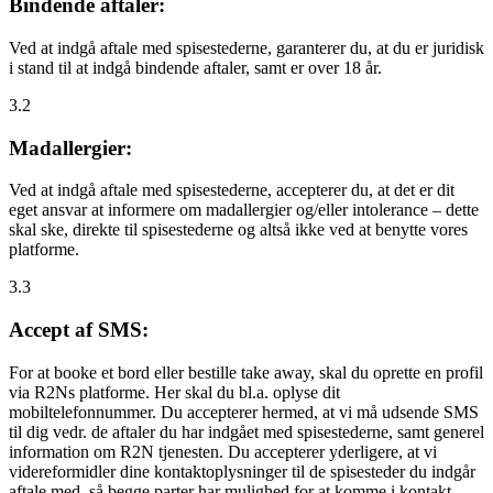
Bindende aftaler:
Ved at indgå aftale med spisestederne, garanterer du, at du er juridisk
i stand til at indgå bindende aftaler, samt er over 18 år.
3.2
Madallergier:
Ved at indgå aftale med spisestederne, accepterer du, at det er dit
eget ansvar at informere om madallergier og/eller intolerance – dette
skal ske, direkte til spisestederne og altså ikke ved at benytte vores
platforme.
3.3
Accept af SMS:
For at booke et bord eller bestille take away, skal du oprette en profil
via R2Ns platforme. Her skal du bl.a. oplyse dit
mobiltelefonnummer. Du accepterer hermed, at vi må udsende SMS
til dig vedr. de aftaler du har indgået med spisestederne, samt generel
information om R2N tjenesten. Du accepterer yderligere, at vi
videreformidler dine kontaktoplysninger til de spisesteder du indgår
aftale med, så begge parter har mulighed for at komme i kontakt