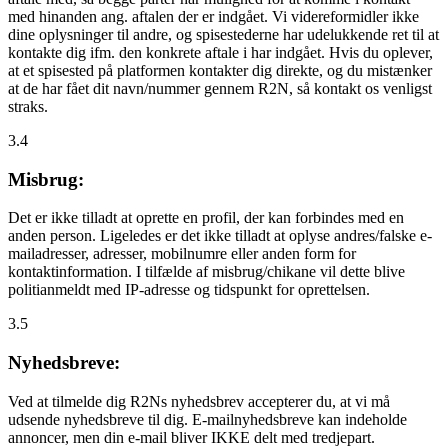
med hinanden ang. aftalen der er indgået. Vi videreformidler ikke
dine oplysninger til andre, og spisestederne har udelukkende ret til at
kontakte dig ifm. den konkrete aftale i har indgået. Hvis du oplever,
at et spisested på platformen kontakter dig direkte, og du mistænker
at de har fået dit navn/nummer gennem R2N, så kontakt os venligst
straks.
3.4
Misbrug:
Det er ikke tilladt at oprette en profil, der kan forbindes med en
anden person. Ligeledes er det ikke tilladt at oplyse andres/falske e-
mailadresser, adresser, mobilnumre eller anden form for
kontaktinformation. I tilfælde af misbrug/chikane vil dette blive
politianmeldt med IP-adresse og tidspunkt for oprettelsen.
3.5
Nyhedsbreve:
Ved at tilmelde dig R2Ns nyhedsbrev accepterer du, at vi må
udsende nyhedsbreve til dig. E-mailnyhedsbreve kan indeholde
annoncer, men din e-mail bliver IKKE delt med tredjepart.