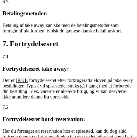
6.5
Betalingsmetoder:
Betaling af take away kan ske med de betalingsmetoder som
fremgår af platformen, typisk de gængse danske betalingskort.
7. Fortrydelsesret
7.1
Fortrydelsesret take away:
Der er
IKKE
fortrydelsesret efter forbrugeraftaleloven på take away
bestillinger. Typisk vil spisestedet straks gå i gang med at forberede
din bestilling - dvs. varerne er allerede brugt, og vi kan desværre
ikke annullere denne fra vores side.
7.2
Fortrydelsesret bord-reservation:
Har du foretaget en reservation hos et spisested, kan du dog altid
fortryde denne ved at ringe direkte til spisestedet, eller evt. tage fat i