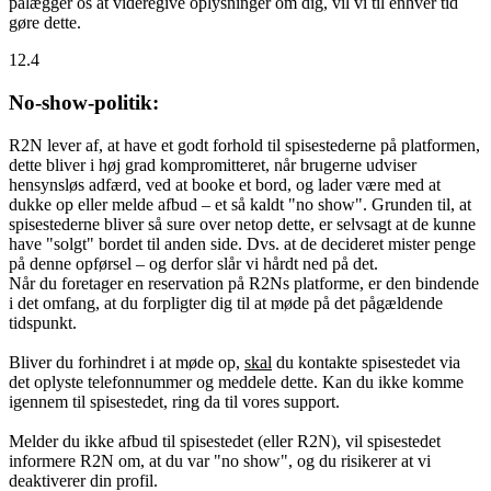
pålægger os at videregive oplysninger om dig, vil vi til enhver tid
gøre dette.
12.4
No-show-politik:
R2N lever af, at have et godt forhold til spisestederne på platformen,
dette bliver i høj grad kompromitteret, når brugerne udviser
hensynsløs adfærd, ved at booke et bord, og lader være med at
dukke op eller melde afbud – et så kaldt "no show". Grunden til, at
spisestederne bliver så sure over netop dette, er selvsagt at de kunne
have "solgt" bordet til anden side. Dvs. at de decideret mister penge
på denne opførsel – og derfor slår vi hårdt ned på det.
Når du foretager en reservation på R2Ns platforme, er den bindende
i det omfang, at du forpligter dig til at møde på det pågældende
tidspunkt.
Bliver du forhindret i at møde op,
skal
du kontakte spisestedet via
det oplyste telefonnummer og meddele dette. Kan du ikke komme
igennem til spisestedet, ring da til vores support.
Melder du ikke afbud til spisestedet (eller R2N), vil spisestedet
informere R2N om, at du var "no show", og du risikerer at vi
deaktiverer din profil.