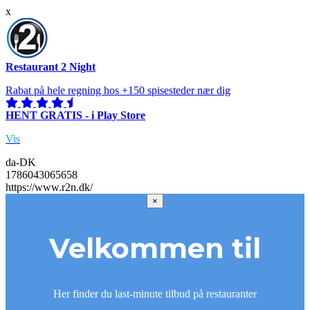
x
Restaurant 2 Night
Rabat på hele regning hos +150 spisesteder nær dig
HENT GRATIS - i Play Store
Vis
da-DK
1786043065658
https://www.r2n.dk/
×
Velkommen til
Her finder du last-minute tilbud på restauranter