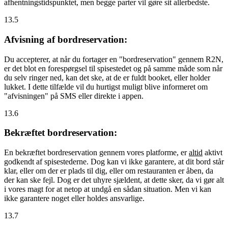
afhentningstidspunktet, men begge parter vil gøre sit allerbedste.
13.5
Afvisning af bordreservation:
Du accepterer, at når du fortager en "bordreservation" gennem R2N,
er det blot en forespørgsel til spisestedet og på samme måde som når
du selv ringer ned, kan det ske, at de er fuldt booket, eller holder
lukket. I dette tilfælde vil du hurtigst muligt blive informeret om
"afvisningen" på SMS eller direkte i appen.
13.6
Bekræftet bordreservation:
En bekræftet bordreservation gennem vores platforme, er
altid
aktivt
godkendt af spisestederne. Dog kan vi ikke garantere, at dit bord står
klar, eller om der er plads til dig, eller om restauranten er åben, da
der kan ske fejl. Dog er det uhyre sjældent, at dette sker, da vi gør alt
i vores magt for at netop at undgå en sådan situation. Men vi kan
ikke garantere noget eller holdes ansvarlige.
13.7