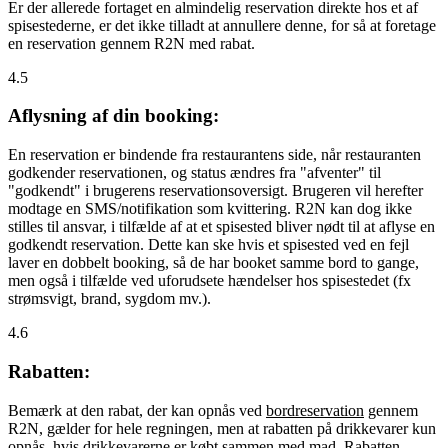
Er der allerede fortaget en almindelig reservation direkte hos et af
spisestederne, er det ikke tilladt at annullere denne, for så at foretage
en reservation gennem R2N med rabat.
4.5
Aflysning af din booking:
En reservation er bindende fra restaurantens side, når restauranten
godkender reservationen, og status ændres fra "afventer" til
"godkendt" i brugerens reservationsoversigt. Brugeren vil herefter
modtage en SMS/notifikation som kvittering. R2N kan dog ikke
stilles til ansvar, i tilfælde af at et spisested bliver nødt til at aflyse en
godkendt reservation. Dette kan ske hvis et spisested ved en fejl
laver en dobbelt booking, så de har booket samme bord to gange,
men også i tilfælde ved uforudsete hændelser hos spisestedet (fx
strømsvigt, brand, sygdom mv.).
4.6
Rabatten:
Bemærk at den rabat, der kan opnås ved
bordreservation
gennem
R2N, gælder for hele regningen, men at rabatten på drikkevarer kun
opnås, hvis drikkevarerne er købt sammen med mad. Rabatten