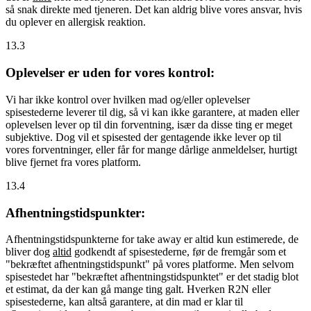
så snak direkte med tjeneren. Det kan aldrig blive vores ansvar, hvis
du oplever en allergisk reaktion.
13.3
Oplevelser er uden for vores kontrol:
Vi har ikke kontrol over hvilken mad og/eller oplevelser
spisestederne leverer til dig, så vi kan ikke garantere, at maden eller
oplevelsen lever op til din forventning, især da disse ting er meget
subjektive. Dog vil et spisested der gentagende ikke lever op til
vores forventninger, eller får for mange dårlige anmeldelser, hurtigt
blive fjernet fra vores platform.
13.4
Afhentningstidspunkter:
Afhentningstidspunkterne for take away er altid kun estimerede, de
bliver dog
altid
godkendt af spisestederne, før de fremgår som et
"bekræftet afhentningstidspunkt" på vores platforme. Men selvom
spisestedet har "bekræftet afhentningstidspunktet" er det stadig blot
et estimat, da der kan gå mange ting galt. Hverken R2N eller
spisestederne, kan altså garantere, at din mad er klar til