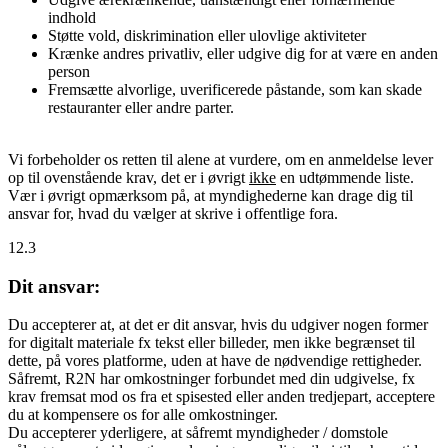
indhold
Støtte vold, diskrimination eller ulovlige aktiviteter
Krænke andres privatliv, eller udgive dig for at være en anden
person
Fremsætte alvorlige, uverificerede påstande, som kan skade
restauranter eller andre parter.
Vi forbeholder os retten til alene at vurdere, om en anmeldelse lever
op til ovenstående krav, det er i øvrigt
ikke
en udtømmende liste.
Vær i øvrigt opmærksom på, at myndighederne kan drage dig til
ansvar for, hvad du vælger at skrive i offentlige fora.
12.3
Dit ansvar:
Du accepterer at, at det er dit ansvar, hvis du udgiver nogen former
for digitalt materiale fx tekst eller billeder, men ikke begrænset til
dette, på vores platforme, uden at have de nødvendige rettigheder.
Såfremt, R2N har omkostninger forbundet med din udgivelse, fx
krav fremsat mod os fra et spisested eller anden tredjepart, acceptere
du at kompensere os for alle omkostninger.
Du accepterer yderligere, at såfremt myndigheder / domstole