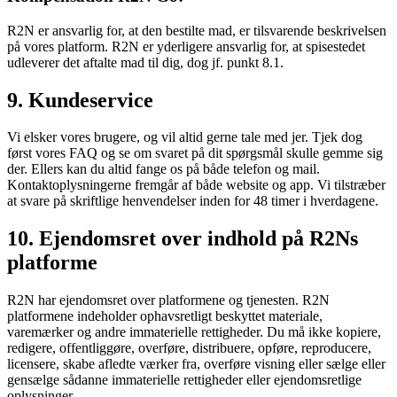
R2N er ansvarlig for, at den bestilte mad, er tilsvarende beskrivelsen
på vores platform. R2N er yderligere ansvarlig for, at spisestedet
udleverer det aftalte mad til dig, dog jf. punkt 8.1.
9. Kundeservice
Vi elsker vores brugere, og vil altid gerne tale med jer. Tjek dog
først vores FAQ og se om svaret på dit spørgsmål skulle gemme sig
der. Ellers kan du altid fange os på både telefon og mail.
Kontaktoplysningerne fremgår af både website og app. Vi tilstræber
at svare på skriftlige henvendelser inden for 48 timer i hverdagene.
10. Ejendomsret over indhold på R2Ns
platforme
R2N har ejendomsret over platformene og tjenesten. R2N
platformene indeholder ophavsretligt beskyttet materiale,
varemærker og andre immaterielle rettigheder. Du må ikke kopiere,
redigere, offentliggøre, overføre, distribuere, opføre, reproducere,
licensere, skabe afledte værker fra, overføre visning eller sælge eller
gensælge sådanne immaterielle rettigheder eller ejendomsretlige
oplysninger.