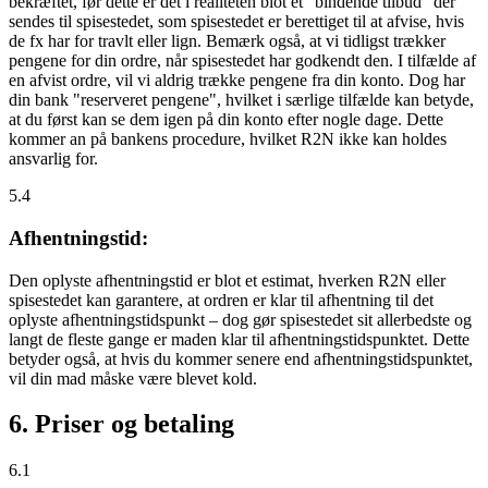
bekræftet, før dette er det i realiteten blot et "bindende tilbud" der
sendes til spisestedet, som spisestedet er berettiget til at afvise, hvis
de fx har for travlt eller lign. Bemærk også, at vi tidligst trækker
pengene for din ordre, når spisestedet har godkendt den. I tilfælde af
en afvist ordre, vil vi aldrig trække pengene fra din konto. Dog har
din bank "reserveret pengene", hvilket i særlige tilfælde kan betyde,
at du først kan se dem igen på din konto efter nogle dage. Dette
kommer an på bankens procedure, hvilket R2N ikke kan holdes
ansvarlig for.
5.4
Afhentningstid:
Den oplyste afhentningstid er blot et estimat, hverken R2N eller
spisestedet kan garantere, at ordren er klar til afhentning til det
oplyste afhentningstidspunkt – dog gør spisestedet sit allerbedste og
langt de fleste gange er maden klar til afhentningstidspunktet. Dette
betyder også, at hvis du kommer senere end afhentningstidspunktet,
vil din mad måske være blevet kold.
6. Priser og betaling
6.1