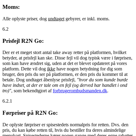
Moms:
Alle oplyste priser, dog
undtaget
gebyrer, er inkl. moms.
6.2
Prisfejl R2N Go:
Der er et meget stort antal take away retter på platformen, hvilket
betyder, at prisfejl kan ske. Disse fejl vil dog typisk være i førprisen,
som kan have ændret sig, uden at det er blevet opdateret på vores
platform. Dette vil dog
ikke
have nogen betydning for dig som
bruger, den pris du ser på platformen, er den pris du kommer til at
betale. Dog undtaget åbenlyse prisfejl,
"hvor du som kunde burde
have indset, at der er tale om en fejl (og derved har handlet i ond
tro)"
, som bekendtgjort af
forbrugerombudsmanden.dk
.
6.2.1
Førpriser på R2N Go:
De oplyste førpriser er spisestedets normalpris for retten. Dvs. den
pris, du kan købe retten til, hvis du bestiller fra deres almindelige
menukort. Spisestederne kører nogen gange med deres egne rabatter