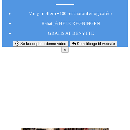
Vælg mellem +100 restauranter og caféer
Rabat på HELE REGNINGEN
GRATIS AT BENYTTE
Se konceptet i denne video
Kom tilbage til website
×
FØR DU
SMUTTER!
Hent vores gratis app og undgå at gå glip af et
godt tilbud næste gang sulten melder sig.