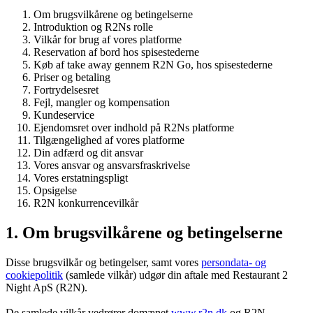
Om brugsvilkårene og betingelserne
Introduktion og R2Ns rolle
Vilkår for brug af vores platforme
Reservation af bord hos spisestederne
Køb af take away gennem R2N Go, hos spisestederne
Priser og betaling
Fortrydelsesret
Fejl, mangler og kompensation
Kundeservice
Ejendomsret over indhold på R2Ns platforme
Tilgængelighed af vores platforme
Din adfærd og dit ansvar
Vores ansvar og ansvarsfraskrivelse
Vores erstatningspligt
Opsigelse
R2N konkurrencevilkår
1. Om brugsvilkårene og betingelserne
Disse brugsvilkår og betingelser, samt vores
persondata- og
cookiepolitik
(samlede vilkår) udgør din aftale med Restaurant 2
Night ApS (R2N).
De samlede vilkår vedrører domænet
www.r2n.dk
og R2N