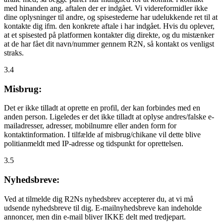
med hinanden ang. aftalen der er indgået. Vi videreformidler ikke
dine oplysninger til andre, og spisestederne har udelukkende ret til at
kontakte dig ifm. den konkrete aftale i har indgået. Hvis du oplever,
at et spisested på platformen kontakter dig direkte, og du mistænker
at de har fået dit navn/nummer gennem R2N, så kontakt os venligst
straks.
3.4
Misbrug:
Det er ikke tilladt at oprette en profil, der kan forbindes med en
anden person. Ligeledes er det ikke tilladt at oplyse andres/falske e-
mailadresser, adresser, mobilnumre eller anden form for
kontaktinformation. I tilfælde af misbrug/chikane vil dette blive
politianmeldt med IP-adresse og tidspunkt for oprettelsen.
3.5
Nyhedsbreve:
Ved at tilmelde dig R2Ns nyhedsbrev accepterer du, at vi må
udsende nyhedsbreve til dig. E-mailnyhedsbreve kan indeholde
annoncer, men din e-mail bliver IKKE delt med tredjepart.