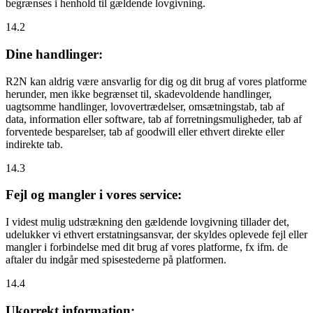
begrænses i henhold til gældende lovgivning.
14.2
Dine handlinger:
R2N kan aldrig være ansvarlig for dig og dit brug af vores platforme
herunder, men ikke begrænset til, skadevoldende handlinger,
uagtsomme handlinger, lovovertrædelser, omsætningstab, tab af
data, information eller software, tab af forretningsmuligheder, tab af
forventede besparelser, tab af goodwill eller ethvert direkte eller
indirekte tab.
14.3
Fejl og mangler i vores service:
I videst mulig udstrækning den gældende lovgivning tillader det,
udelukker vi ethvert erstatningsansvar, der skyldes oplevede fejl eller
mangler i forbindelse med dit brug af vores platforme, fx ifm. de
aftaler du indgår med spisestederne på platformen.
14.4
Ukorrekt information: