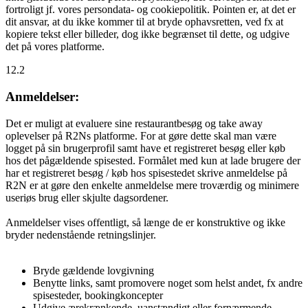
fortroligt jf. vores persondata- og cookiepolitik. Pointen er, at det er
dit ansvar, at du ikke kommer til at bryde ophavsretten, ved fx at
kopiere tekst eller billeder, dog ikke begrænset til dette, og udgive
det på vores platforme.
12.2
Anmeldelser:
Det er muligt at evaluere sine restaurantbesøg og take away
oplevelser på R2Ns platforme. For at gøre dette skal man være
logget på sin brugerprofil samt have et registreret besøg eller køb
hos det pågældende spisested. Formålet med kun at lade brugere der
har et registreret besøg / køb hos spisestedet skrive anmeldelse på
R2N er at gøre den enkelte anmeldelse mere troværdig og minimere
useriøs brug eller skjulte dagsordener.
Anmeldelser vises offentligt, så længe de er konstruktive og ikke
bryder nedenstående retningslinjer.
Bryde gældende lovgivning
Benytte links, samt promovere noget som helst andet, fx andre
spisesteder, bookingkoncepter
Udgive ærekrænkende, uanstændigt eller fornærmende