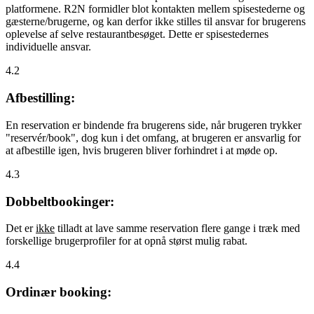
platformene. R2N formidler blot kontakten mellem spisestederne og
gæsterne/brugerne, og kan derfor ikke stilles til ansvar for brugerens
oplevelse af selve restaurantbesøget. Dette er spisestedernes
individuelle ansvar.
4.2
Afbestilling:
En reservation er bindende fra brugerens side, når brugeren trykker
"reservér/book", dog kun i det omfang, at brugeren er ansvarlig for
at afbestille igen, hvis brugeren bliver forhindret i at møde op.
4.3
Dobbeltbookinger:
Det er
ikke
tilladt at lave samme reservation flere gange i træk med
forskellige brugerprofiler for at opnå størst mulig rabat.
4.4
Ordinær booking: