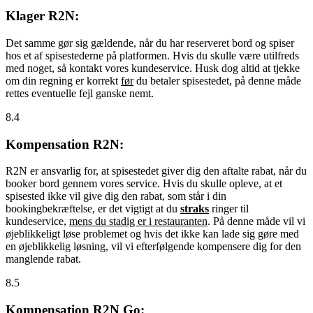
Klager R2N:
Det samme gør sig gældende, når du har reserveret bord og spiser
hos et af spisestederne på platformen. Hvis du skulle være utilfreds
med noget, så kontakt vores kundeservice. Husk dog altid at tjekke
om din regning er korrekt
før
du betaler spisestedet, på denne måde
rettes eventuelle fejl ganske nemt.
8.4
Kompensation R2N:
R2N er ansvarlig for, at spisestedet giver dig den aftalte rabat, når du
booker bord gennem vores service. Hvis du skulle opleve, at et
spisested ikke vil give dig den rabat, som står i din
bookingbekræftelse, er det vigtigt at du
straks
ringer til
kundeservice,
mens du stadig er i restauranten
. På denne måde vil vi
øjeblikkeligt løse problemet og hvis det ikke kan lade sig gøre med
en øjeblikkelig løsning, vil vi efterfølgende kompensere dig for den
manglende rabat.
8.5
Kompensation R2N Go: