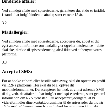
Bindende aftaler:
Ved at indgå aftale med spisestederne, garanterer du, at du er juridisk
i stand til at indgå bindende aftaler, samt er over 18 år.
3.2
Madallergier:
Ved at indgå aftale med spisestederne, accepterer du, at det er dit
eget ansvar at informere om madallergier og/eller intolerance – dette
skal ske, direkte til spisestederne og altså ikke ved at benytte vores
platforme.
3.3
Accept af SMS:
For at booke et bord eller bestille take away, skal du oprette en profil
via R2Ns platforme. Her skal du bl.a. oplyse dit
mobiltelefonnummer. Du accepterer hermed, at vi må udsende SMS
til dig vedr. de aftaler du har indgået med spisestederne, samt generel
information om R2N tjenesten. Du accepterer yderligere, at vi
videreformidler dine kontaktoplysninger til de spisesteder du indgår
aftale med, så begge parter har mulighed for at komme i kontakt