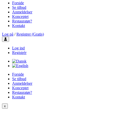
Forside
Se tilbud
Anmeldelser
Konceptet
Restauratør?
Kontakt
Log på
/
Registrer (Gratis)
Toggle user menu
Log ind
Registrér
Forside
Se tilbud
Anmeldelser
Konceptet
Restauratør?
Kontakt
x