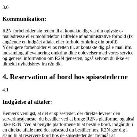
3.6
Kommunikation:
R2N forbeholder sig retten til at kontakte dig via din oplyste e-
mailadresse eller mobiltelefon i tilfælde af administrative forhold (fx
angående en indgået aftale, eller forhold omkring din profil).
Yderligere forbeholder vi os retten til, at kontakte dig på e-mail ifm.
indsamling af evaluering omkring dine oplevelser med vores service
og generel information om R2N tjenesten, også selvom du ikke er
tilmeldt nyhedsbrev fra r2n.dk.
4. Reservation af bord hos spisestederne
4.1
Indgåelse af aftaler:
Bemærk venligst, at det er spisestedet, der direkte leverer den
serveringstjeneste, du bestiller ved at bruge R2Ns platforme, og altså
ikke R2N. Ved at benytte platformene til at bestille bord, indgår du i
en direkte aftale med det spisested du bestiller hos. R2N gør dig i
stand til at reservere bord hos de spisesteder der fremgår af