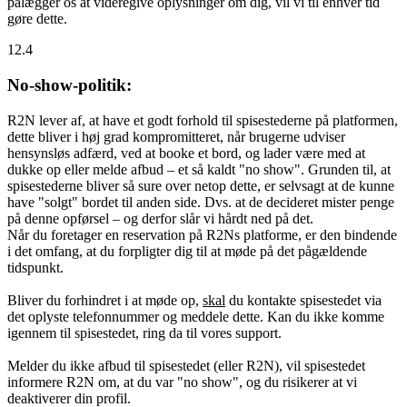
pålægger os at videregive oplysninger om dig, vil vi til enhver tid
gøre dette.
12.4
No-show-politik:
R2N lever af, at have et godt forhold til spisestederne på platformen,
dette bliver i høj grad kompromitteret, når brugerne udviser
hensynsløs adfærd, ved at booke et bord, og lader være med at
dukke op eller melde afbud – et så kaldt "no show". Grunden til, at
spisestederne bliver så sure over netop dette, er selvsagt at de kunne
have "solgt" bordet til anden side. Dvs. at de decideret mister penge
på denne opførsel – og derfor slår vi hårdt ned på det.
Når du foretager en reservation på R2Ns platforme, er den bindende
i det omfang, at du forpligter dig til at møde på det pågældende
tidspunkt.
Bliver du forhindret i at møde op,
skal
du kontakte spisestedet via
det oplyste telefonnummer og meddele dette. Kan du ikke komme
igennem til spisestedet, ring da til vores support.
Melder du ikke afbud til spisestedet (eller R2N), vil spisestedet
informere R2N om, at du var "no show", og du risikerer at vi
deaktiverer din profil.