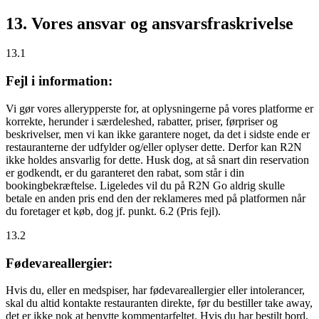
13. Vores ansvar og ansvarsfraskrivelse
13.1
Fejl i information:
Vi gør vores allerypperste for, at oplysningerne på vores platforme er
korrekte, herunder i særdeleshed, rabatter, priser, førpriser og
beskrivelser, men vi kan ikke garantere noget, da det i sidste ende er
restauranterne der udfylder og/eller oplyser dette. Derfor kan R2N
ikke holdes ansvarlig for dette. Husk dog, at så snart din reservation
er godkendt, er du garanteret den rabat, som står i din
bookingbekræftelse. Ligeledes vil du på R2N Go aldrig skulle
betale en anden pris end den der reklameres med på platformen når
du foretager et køb, dog jf. punkt. 6.2 (Pris fejl).
13.2
Fødevareallergier:
Hvis du, eller en medspiser, har fødevareallergier eller intolerancer,
skal du altid kontakte restauranten direkte, før du bestiller take away,
det er
ikke
nok at benytte kommentarfeltet. Hvis du har bestilt bord,