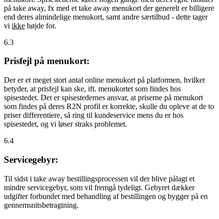
på take away, fx med et take away menukort der generelt er billigere
end deres almindelige menukort, samt andre særtilbud - dette tager
vi
ikke
højde for.
6.3
Prisfejl på menukort:
Der er et meget stort antal online menukort på platformen, hvilket
betyder, at prisfejl kan ske, ift. menukortet som findes hos
spisestedet. Det er spisestedernes ansvar, at priserne på menukort
som findes på deres R2N profil er korrekte, skulle du opleve at de to
priser differentiere, så ring til kundeservice mens du er hos
spisestedet, og vi løser straks problemet.
6.4
Servicegebyr:
Til sidst i take away bestillingsprocessen vil der blive pålagt et
mindre servicegebyr, som vil fremgå tydeligt. Gebyret dækker
udgifter forbundet med behandling af bestillingen og bygger på en
gennemsnitsbetragtning.