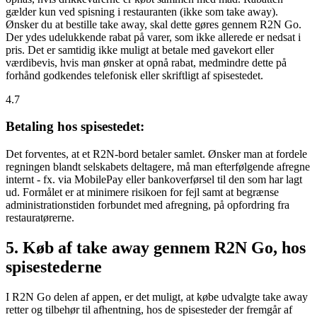
gælder kun ved spisning i restauranten (ikke som take away).
Ønsker du at bestille take away, skal dette gøres gennem R2N Go.
Der ydes udelukkende rabat på varer, som ikke allerede er nedsat i
pris. Det er samtidig ikke muligt at betale med gavekort eller
værdibevis, hvis man ønsker at opnå rabat, medmindre dette på
forhånd godkendes telefonisk eller skriftligt af spisestedet.
4.7
Betaling hos spisestedet:
Det forventes, at et R2N-bord betaler samlet. Ønsker man at fordele
regningen blandt selskabets deltagere, må man efterfølgende afregne
internt - fx. via MobilePay eller bankoverførsel til den som har lagt
ud. Formålet er at minimere risikoen for fejl samt at begrænse
administrationstiden forbundet med afregning, på opfordring fra
restauratørerne.
5. Køb af take away gennem R2N Go, hos
spisestederne
I R2N Go delen af appen, er det muligt, at købe udvalgte take away
retter og tilbehør til afhentning, hos de spisesteder der fremgår af