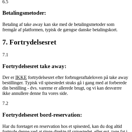
6.5
Betalingsmetoder:
Betaling af take away kan ske med de betalingsmetoder som
fremgår af platformen, typisk de gængse danske betalingskort.
7. Fortrydelsesret
7.1
Fortrydelsesret take away:
Der er
IKKE
fortrydelsesret efter forbrugeraftaleloven på take away
bestillinger. Typisk vil spisestedet straks gå i gang med at forberede
din bestilling - dvs. varerne er allerede brugt, og vi kan desværre
ikke annullere denne fra vores side.
7.2
Fortrydelsesret bord-reservation:
Har du foretaget en reservation hos et spisested, kan du dog altid
fortryde denne ved at ringe direkte til spisestedet, eller evt. tage fat i