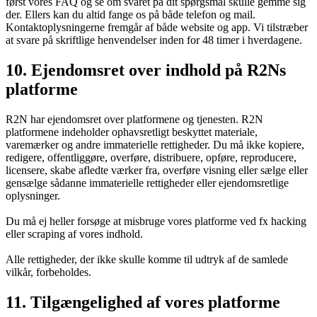
først vores FAQ og se om svaret på dit spørgsmål skulle gemme sig
der. Ellers kan du altid fange os på både telefon og mail.
Kontaktoplysningerne fremgår af både website og app. Vi tilstræber
at svare på skriftlige henvendelser inden for 48 timer i hverdagene.
10. Ejendomsret over indhold på R2Ns
platforme
R2N har ejendomsret over platformene og tjenesten. R2N
platformene indeholder ophavsretligt beskyttet materiale,
varemærker og andre immaterielle rettigheder. Du må ikke kopiere,
redigere, offentliggøre, overføre, distribuere, opføre, reproducere,
licensere, skabe afledte værker fra, overføre visning eller sælge eller
gensælge sådanne immaterielle rettigheder eller ejendomsretlige
oplysninger.
Du må ej heller forsøge at misbruge vores platforme ved fx hacking
eller scraping af vores indhold.
Alle rettigheder, der ikke skulle komme til udtryk af de samlede
vilkår, forbeholdes.
11. Tilgængelighed af vores platforme