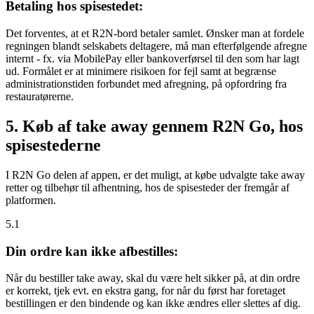
Betaling hos spisestedet:
Det forventes, at et R2N-bord betaler samlet. Ønsker man at fordele
regningen blandt selskabets deltagere, må man efterfølgende afregne
internt - fx. via MobilePay eller bankoverførsel til den som har lagt
ud. Formålet er at minimere risikoen for fejl samt at begrænse
administrationstiden forbundet med afregning, på opfordring fra
restauratørerne.
5. Køb af take away gennem R2N Go, hos
spisestederne
I R2N Go delen af appen, er det muligt, at købe udvalgte take away
retter og tilbehør til afhentning, hos de spisesteder der fremgår af
platformen.
5.1
Din ordre kan ikke afbestilles:
Når du bestiller take away, skal du være helt sikker på, at din ordre
er korrekt, tjek evt. en ekstra gang, for når du først har foretaget
bestillingen er den bindende og kan ikke ændres eller slettes af dig.