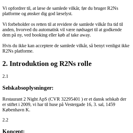
Vi opfordrer til, at læse de samlede vilkår, før du bruger R2Ns
platforme og ønsker dig god læselyst.
Vi forbeholder os retten til at revidere de samlede vilkår fra tid til
anden, hvorved du automatisk vil være nødsaget til at godkende
dem på ny, ved booking eller køb af take away.
Hvis du ikke kan acceptere de samlede vilkår, så benyt venligst ikke
R2Ns platforme.
2. Introduktion og R2Ns rolle
2.1
Selskabsoplysninger:
Restaurant 2 Night ApS (CVR 32295401 ) er et dansk selskab der
er stiftet i 2009, vi har til huse på Vestergade 16, 3. sal, 1459
København K.
2.2
Koncept: