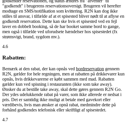
godkender reservationen, og status ændres fra "afventer" til
"godkendt" i brugerens reservationsoversigt. Brugeren vil herefter
modtage en SMS/notifikation som kvittering. R2N kan dog ikke
stilles til ansvar, i tilfælde af at et spisested bliver nødt til at aflyse en
godkendt reservation. Dette kan ske hvis et spisested ved en fejl
laver en dobbelt booking, så de har booket samme bord to gange,
men også i tilfælde ved uforudsete hændelser hos spisestedet (fx
strømsvigt, brand, sygdom mv.).
4.6
Rabatten:
Bemærk at den rabat, der kan opnås ved
bordreservation
gennem
R2N, gælder for hele regningen, men at rabatten på drikkevarer kun
opnås, hvis drikkevarerne er købt sammen med mad. Rabatten
gælder kun ved spisning i restauranten (ikke som take away).
Ønsker du at bestille take away, skal dette gøres gennem R2N Go.
Der ydes udelukkende rabat på varer, som ikke allerede er nedsat i
pris. Det er samtidig ikke muligt at betale med gavekort eller
værdibevis, hvis man ønsker at opnå rabat, medmindre dette på
forhånd godkendes telefonisk eller skriftligt af spisestedet.
4.7