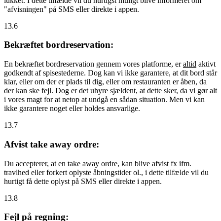
lukket. I dette tilfælde vil du hurtigst muligt blive informeret om
"afvisningen" på SMS eller direkte i appen.
13.6
Bekræftet bordreservation:
En bekræftet bordreservation gennem vores platforme, er
altid
aktivt
godkendt af spisestederne. Dog kan vi ikke garantere, at dit bord står
klar, eller om der er plads til dig, eller om restauranten er åben, da
der kan ske fejl. Dog er det uhyre sjældent, at dette sker, da vi gør alt
i vores magt for at netop at undgå en sådan situation. Men vi kan
ikke garantere noget eller holdes ansvarlige.
13.7
Afvist take away ordre:
Du accepterer, at en take away ordre, kan blive afvist fx ifm.
travlhed eller forkert oplyste åbningstider ol., i dette tilfælde vil du
hurtigt få dette oplyst på SMS eller direkte i appen.
13.8
Fejl på regning: