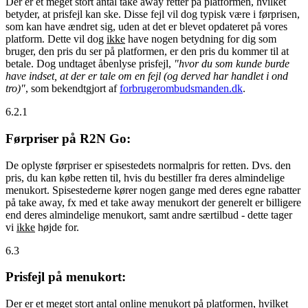
Der er et meget stort antal take away retter på platformen, hvilket
betyder, at prisfejl kan ske. Disse fejl vil dog typisk være i førprisen,
som kan have ændret sig, uden at det er blevet opdateret på vores
platform. Dette vil dog
ikke
have nogen betydning for dig som
bruger, den pris du ser på platformen, er den pris du kommer til at
betale. Dog undtaget åbenlyse prisfejl,
"hvor du som kunde burde
have indset, at der er tale om en fejl (og derved har handlet i ond
tro)"
, som bekendtgjort af
forbrugerombudsmanden.dk
.
6.2.1
Førpriser på R2N Go:
De oplyste førpriser er spisestedets normalpris for retten. Dvs. den
pris, du kan købe retten til, hvis du bestiller fra deres almindelige
menukort. Spisestederne kører nogen gange med deres egne rabatter
på take away, fx med et take away menukort der generelt er billigere
end deres almindelige menukort, samt andre særtilbud - dette tager
vi
ikke
højde for.
6.3
Prisfejl på menukort:
Der er et meget stort antal online menukort på platformen, hvilket