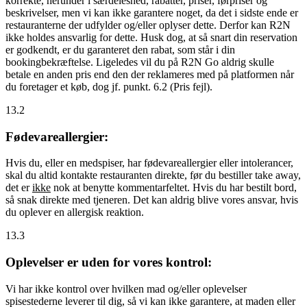
korrekte, herunder i særdeleshed, rabatter, priser, førpriser og
beskrivelser, men vi kan ikke garantere noget, da det i sidste ende er
restauranterne der udfylder og/eller oplyser dette. Derfor kan R2N
ikke holdes ansvarlig for dette. Husk dog, at så snart din reservation
er godkendt, er du garanteret den rabat, som står i din
bookingbekræftelse. Ligeledes vil du på R2N Go aldrig skulle
betale en anden pris end den der reklameres med på platformen når
du foretager et køb, dog jf. punkt. 6.2 (Pris fejl).
13.2
Fødevareallergier:
Hvis du, eller en medspiser, har fødevareallergier eller intolerancer,
skal du altid kontakte restauranten direkte, før du bestiller take away,
det er
ikke
nok at benytte kommentarfeltet. Hvis du har bestilt bord,
så snak direkte med tjeneren. Det kan aldrig blive vores ansvar, hvis
du oplever en allergisk reaktion.
13.3
Oplevelser er uden for vores kontrol:
Vi har ikke kontrol over hvilken mad og/eller oplevelser
spisestederne leverer til dig, så vi kan ikke garantere, at maden eller