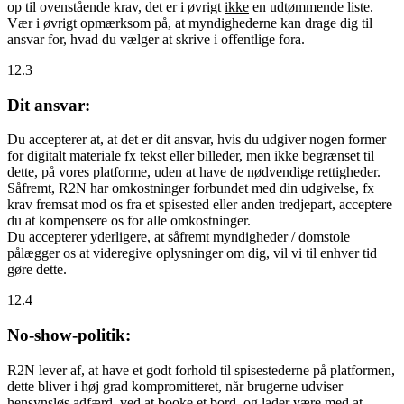
op til ovenstående krav, det er i øvrigt
ikke
en udtømmende liste.
Vær i øvrigt opmærksom på, at myndighederne kan drage dig til
ansvar for, hvad du vælger at skrive i offentlige fora.
12.3
Dit ansvar:
Du accepterer at, at det er dit ansvar, hvis du udgiver nogen former
for digitalt materiale fx tekst eller billeder, men ikke begrænset til
dette, på vores platforme, uden at have de nødvendige rettigheder.
Såfremt, R2N har omkostninger forbundet med din udgivelse, fx
krav fremsat mod os fra et spisested eller anden tredjepart, acceptere
du at kompensere os for alle omkostninger.
Du accepterer yderligere, at såfremt myndigheder / domstole
pålægger os at videregive oplysninger om dig, vil vi til enhver tid
gøre dette.
12.4
No-show-politik:
R2N lever af, at have et godt forhold til spisestederne på platformen,
dette bliver i høj grad kompromitteret, når brugerne udviser
hensynsløs adfærd, ved at booke et bord, og lader være med at