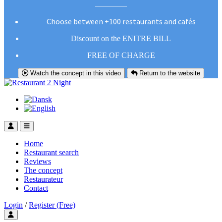
Choose between +100 restaurants and cafés
Discount on the ENITRE BILL
FREE OF CHARGE
Watch the concept in this video
Return to the website
Home
Restaurant search
Reviews
The concept
Restaurateur
Contact
Login
/
Register (Free)
Toggle user menu