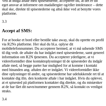
Ved at indgå aftale med spisestederne, accepterer du, at det er dit
eget ansvar at informere om madallergier og/eller intolerance – dette
skal ske, direkte til spisestederne og altså ikke ved at benytte vores
platforme.
3.3
Accept af SMS:
For at booke et bord eller bestille take away, skal du oprette en profil
via R2Ns platforme. Her skal du bl.a. oplyse dit
mobiltelefonnummer. Du accepterer hermed, at vi må udsende SMS
til dig vedr. de aftaler du har indgået med spisestederne, samt generel
information om R2N tjenesten. Du accepterer yderligere, at vi
videreformidler dine kontaktoplysninger til de spisesteder du indgår
aftale med, så begge parter har mulighed for at komme i kontakt
med hinanden ang. aftalen der er indgået. Vi videreformidler ikke
dine oplysninger til andre, og spisestederne har udelukkende ret til at
kontakte dig ifm. den konkrete aftale i har indgået. Hvis du oplever,
at et spisested på platformen kontakter dig direkte, og du mistænker
at de har fået dit navn/nummer gennem R2N, så kontakt os venligst
straks.
3.4