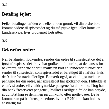
5.2
Betaling fejler:
Fejler betalingen af den ene eller anden grund, vil din ordre ikke
komme videre til spisestedet og du må prøve igen, eller kontakte
kundeservice, hvis problemet fortsætter.
5.3
Bekræftet ordre:
Når betalingen godkendes, sendes din ordre til spisestedet og det er
først når spisestedet aktivt har godkendt din ordre, at den anses for
bekræftet, før dette er det i realiteten blot et "bindende tilbud" der
sendes til spisestedet, som spisestedet er berettiget til at afvise, hvis
de fx har for travlt eller lign. Bemærk også, at vi tidligst trækker
pengene for din ordre, når spisestedet har godkendt den. I tilfælde af
en afvist ordre, vil vi aldrig trække pengene fra din konto. Dog har
din bank "reserveret pengene", hvilket i særlige tilfælde kan betyde,
at du først kan se dem igen på din konto efter nogle dage. Dette
kommer an på bankens procedure, hvilket R2N ikke kan holdes
ansvarlig for.