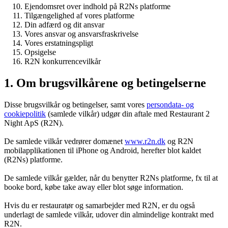
Ejendomsret over indhold på R2Ns platforme
Tilgængelighed af vores platforme
Din adfærd og dit ansvar
Vores ansvar og ansvarsfraskrivelse
Vores erstatningspligt
Opsigelse
R2N konkurrencevilkår
1. Om brugsvilkårene og betingelserne
Disse brugsvilkår og betingelser, samt vores
persondata- og
cookiepolitik
(samlede vilkår) udgør din aftale med Restaurant 2
Night ApS (R2N).
De samlede vilkår vedrører domænet
www.r2n.dk
og R2N
mobilapplikationen til iPhone og Android, herefter blot kaldet
(R2Ns) platforme.
De samlede vilkår gælder, når du benytter R2Ns platforme, fx til at
booke bord, købe take away eller blot søge information.
Hvis du er restauratør og samarbejder med R2N, er du også
underlagt de samlede vilkår, udover din almindelige kontrakt med
R2N.