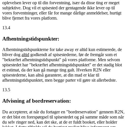
oplevelsen lever op til din forventning, især da disse ting er meget
subjektive. Dog vil et spisested der gentagende ikke lever op til
vores forventninger, eller får for mange dårlige anmeldelser, hurtigt
blive fjernet fra vores platform.
13.4
Afhentningstidspunkter:
Afhentningstidspunkterne for take away er altid kun estimerede, de
bliver dog
altid
godkendt af spisestederne, før de fremgår som et
"bekræftet afhentningstidspunkt" på vores platforme. Men selvom
spisestedet har "bekræftet afhentningstidspunktet" er det stadig blot
et estimat, da der kan gå mange ting galt. Hverken R2N eller
spisestederne, kan altså garantere, at din mad er klar til
afhentningstidspunktet, men begge parter vil gøre sit allerbedste.
13.5
Afvisning af bordreservation:
Du accepterer, at når du fortager en "bordreservation" gennem R2N,
er det blot en forespørgsel til spisestedet og på samme måde som når
du selv ringer ned, kan det ske, at de er fuldt booket, eller holder