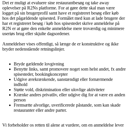
Det er muligt at evaluere sine restaurantbesøg og take away
oplevelser på R2Ns platforme. For at gøre dette skal man være
logget på sin brugerprofil samt have et registreret besøg eller køb
hos det pågældende spisested. Formålet med kun at lade brugere der
har et registreret besøg / køb hos spisestedet skrive anmeldelse på
R2N er at gøre den enkelte anmeldelse mere troværdig og minimere
useriøs brug eller skjulte dagsordener.
Anmeldelser vises offentligt, så længe de er konstruktive og ikke
bryder nedenstående retningslinjer.
Bryde gældende lovgivning
Benytte links, samt promovere noget som helst andet, fx andre
spisesteder, bookingkoncepter
Udgive ærekrænkende, uanstændigt eller fornærmende
indhold
Støtte vold, diskrimination eller ulovlige aktiviteter
Krænke andres privatliv, eller udgive dig for at være en anden
person
Fremsætte alvorlige, uverificerede påstande, som kan skade
restauranter eller andre parter.
Vi forbeholder os retten til alene at vurdere, om en anmeldelse lever