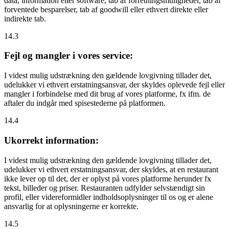
data, information eller software, tab af forretningsmuligheder, tab af
forventede besparelser, tab af goodwill eller ethvert direkte eller
indirekte tab.
14.3
Fejl og mangler i vores service:
I videst mulig udstrækning den gældende lovgivning tillader det,
udelukker vi ethvert erstatningsansvar, der skyldes oplevede fejl eller
mangler i forbindelse med dit brug af vores platforme, fx ifm. de
aftaler du indgår med spisestederne på platformen.
14.4
Ukorrekt information:
I videst mulig udstrækning den gældende lovgivning tillader det,
udelukker vi ethvert erstatningsansvar, der skyldes, at en restaurant
ikke lever op til det, der er oplyst på vores platforme herunder fx
tekst, billeder og priser. Restauranten udfylder selvstændigt sin
profil, eller videreformidler indholdsoplysninger til os og er alene
ansvarlig for at oplysningerne er korrekte.
14.5