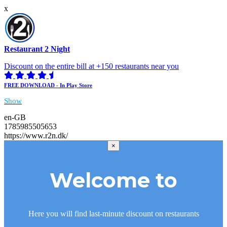
x
Restaurant 2 Night
Discount on the entire bill at +150 restaurants near you
FREE DOWNLOAD - In Play Store
Show
en-GB
1785985505653
https://www.r2n.dk/
×
Welcome to
Here you will find last-minute discount on restaurants