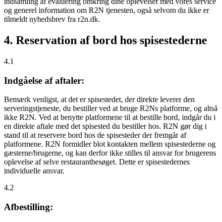
indsamling af evaluering omkring dine oplevelser med vores service
og generel information om R2N tjenesten, også selvom du ikke er
tilmeldt nyhedsbrev fra r2n.dk.
4. Reservation af bord hos spisestederne
4.1
Indgåelse af aftaler:
Bemærk venligst, at det er spisestedet, der direkte leverer den
serveringstjeneste, du bestiller ved at bruge R2Ns platforme, og altså
ikke R2N. Ved at benytte platformene til at bestille bord, indgår du i
en direkte aftale med det spisested du bestiller hos. R2N gør dig i
stand til at reservere bord hos de spisesteder der fremgår af
platformene. R2N formidler blot kontakten mellem spisestederne og
gæsterne/brugerne, og kan derfor ikke stilles til ansvar for brugerens
oplevelse af selve restaurantbesøget. Dette er spisestedernes
individuelle ansvar.
4.2
Afbestilling: