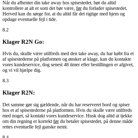
Når du afhenter din take away hos spisestedet, bør du altid
kontrollere at alt er som det bør være,
før
du forlader spisestedet.
Herved kan du sørge for, at du altid får det rigtige med hjem og
opdage eventuelle fejl i tide.
8.2
Klager R2N Go:
Hvis du, skulle være utilfreds med den take away, du har købt fra et
af spisestederne på platformen og ønsker at klage, kan du kontakte
vores kundeservice, dog senest 48 timer efter bestillingen er afgivet,
og vi vil hjælpe dig.
8.3
Klager R2N:
Det samme gør sig gældende, når du har reserveret bord og spiser
hos et af spisestederne på platformen. Hvis du skulle være utilfreds
med noget, så kontakt vores kundeservice. Husk dog altid at tjekke
om din regning er korrekt
før
du betaler spisestedet, på denne måde
rettes eventuelle fejl ganske nemt.
8.4