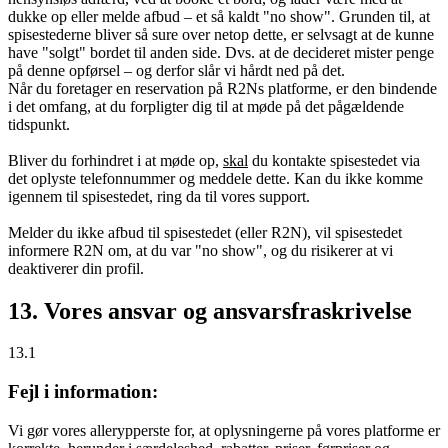
dukke op eller melde afbud – et så kaldt "no show". Grunden til, at
spisestederne bliver så sure over netop dette, er selvsagt at de kunne
have "solgt" bordet til anden side. Dvs. at de decideret mister penge
på denne opførsel – og derfor slår vi hårdt ned på det.
Når du foretager en reservation på R2Ns platforme, er den bindende
i det omfang, at du forpligter dig til at møde på det pågældende
tidspunkt.
Bliver du forhindret i at møde op,
skal
du kontakte spisestedet via
det oplyste telefonnummer og meddele dette. Kan du ikke komme
igennem til spisestedet, ring da til vores support.
Melder du ikke afbud til spisestedet (eller R2N), vil spisestedet
informere R2N om, at du var "no show", og du risikerer at vi
deaktiverer din profil.
13. Vores ansvar og ansvarsfraskrivelse
13.1
Fejl i information:
Vi gør vores allerypperste for, at oplysningerne på vores platforme er