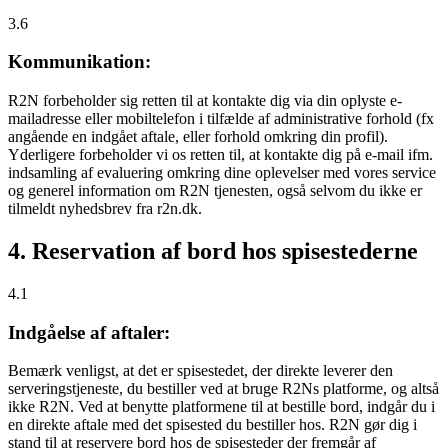
3.6
Kommunikation:
R2N forbeholder sig retten til at kontakte dig via din oplyste e-
mailadresse eller mobiltelefon i tilfælde af administrative forhold (fx
angående en indgået aftale, eller forhold omkring din profil).
Yderligere forbeholder vi os retten til, at kontakte dig på e-mail ifm.
indsamling af evaluering omkring dine oplevelser med vores service
og generel information om R2N tjenesten, også selvom du ikke er
tilmeldt nyhedsbrev fra r2n.dk.
4. Reservation af bord hos spisestederne
4.1
Indgåelse af aftaler:
Bemærk venligst, at det er spisestedet, der direkte leverer den
serveringstjeneste, du bestiller ved at bruge R2Ns platforme, og altså
ikke R2N. Ved at benytte platformene til at bestille bord, indgår du i
en direkte aftale med det spisested du bestiller hos. R2N gør dig i
stand til at reservere bord hos de spisesteder der fremgår af