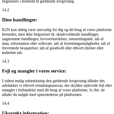
begrænses i henhold til gældende lovgivning.
14.2
Dine handlinger:
R2N kan aldrig være ansvarlig for dig og dit brug af vores platforme
herunder, men ikke begrænset til, skadevoldende handlinger,
uagtsomme handlinger, lovovertrædelser, omsætningstab, tab af
data, information eller software, tab af forretningsmuligheder, tab af
forventede besparelser, tab af goodwill eller ethvert direkte eller
indirekte tab.
14.3
Fejl og mangler i vores service:
I videst mulig udstrækning den gældende lovgivning tillader det,
udelukker vi ethvert erstatningsansvar, der skyldes oplevede fejl eller
mangler i forbindelse med dit brug af vores platforme, fx ifm. de
aftaler du indgår med spisestederne på platformen.
14.4
Ukorrekt information: