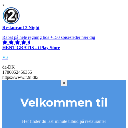
x
Restaurant 2 Night
Rabat på hele regning hos +150 spisesteder nær dig
HENT GRATIS - i Play Store
Vis
da-DK
1786052456355
https://www.r2n.dk/
×
Velkommen til
Her finder du last-minute tilbud på restauranter