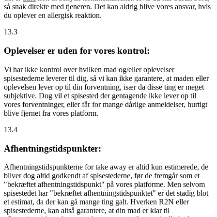
så snak direkte med tjeneren. Det kan aldrig blive vores ansvar, hvis
du oplever en allergisk reaktion.
13.3
Oplevelser er uden for vores kontrol:
Vi har ikke kontrol over hvilken mad og/eller oplevelser
spisestederne leverer til dig, så vi kan ikke garantere, at maden eller
oplevelsen lever op til din forventning, især da disse ting er meget
subjektive. Dog vil et spisested der gentagende ikke lever op til
vores forventninger, eller får for mange dårlige anmeldelser, hurtigt
blive fjernet fra vores platform.
13.4
Afhentningstidspunkter:
Afhentningstidspunkterne for take away er altid kun estimerede, de
bliver dog
altid
godkendt af spisestederne, før de fremgår som et
"bekræftet afhentningstidspunkt" på vores platforme. Men selvom
spisestedet har "bekræftet afhentningstidspunktet" er det stadig blot
et estimat, da der kan gå mange ting galt. Hverken R2N eller
spisestederne, kan altså garantere, at din mad er klar til