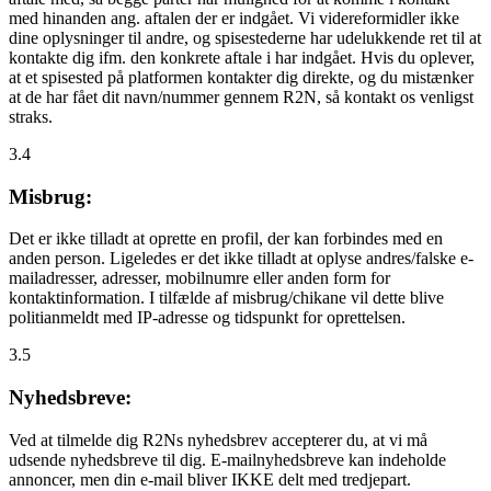
med hinanden ang. aftalen der er indgået. Vi videreformidler ikke
dine oplysninger til andre, og spisestederne har udelukkende ret til at
kontakte dig ifm. den konkrete aftale i har indgået. Hvis du oplever,
at et spisested på platformen kontakter dig direkte, og du mistænker
at de har fået dit navn/nummer gennem R2N, så kontakt os venligst
straks.
3.4
Misbrug:
Det er ikke tilladt at oprette en profil, der kan forbindes med en
anden person. Ligeledes er det ikke tilladt at oplyse andres/falske e-
mailadresser, adresser, mobilnumre eller anden form for
kontaktinformation. I tilfælde af misbrug/chikane vil dette blive
politianmeldt med IP-adresse og tidspunkt for oprettelsen.
3.5
Nyhedsbreve:
Ved at tilmelde dig R2Ns nyhedsbrev accepterer du, at vi må
udsende nyhedsbreve til dig. E-mailnyhedsbreve kan indeholde
annoncer, men din e-mail bliver IKKE delt med tredjepart.