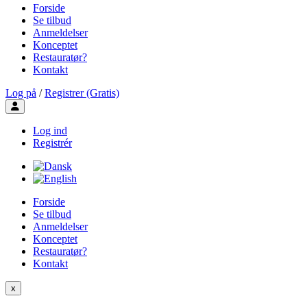
Forside
Se tilbud
Anmeldelser
Konceptet
Restauratør?
Kontakt
Log på
/
Registrer (Gratis)
Toggle user menu
Log ind
Registrér
Forside
Se tilbud
Anmeldelser
Konceptet
Restauratør?
Kontakt
x