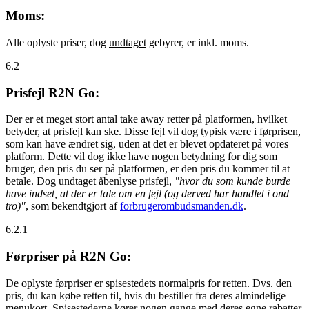
Moms:
Alle oplyste priser, dog
undtaget
gebyrer, er inkl. moms.
6.2
Prisfejl R2N Go:
Der er et meget stort antal take away retter på platformen, hvilket
betyder, at prisfejl kan ske. Disse fejl vil dog typisk være i førprisen,
som kan have ændret sig, uden at det er blevet opdateret på vores
platform. Dette vil dog
ikke
have nogen betydning for dig som
bruger, den pris du ser på platformen, er den pris du kommer til at
betale. Dog undtaget åbenlyse prisfejl,
"hvor du som kunde burde
have indset, at der er tale om en fejl (og derved har handlet i ond
tro)"
, som bekendtgjort af
forbrugerombudsmanden.dk
.
6.2.1
Førpriser på R2N Go:
De oplyste førpriser er spisestedets normalpris for retten. Dvs. den
pris, du kan købe retten til, hvis du bestiller fra deres almindelige
menukort. Spisestederne kører nogen gange med deres egne rabatter