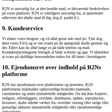
R2N er ansvarlig for, at den bestilte mad, er tilsvarende beskrivelsen
på vores platform. R2N er yderligere ansvarlig for, at spisestedet
udleverer det aftalte mad til dig, dog jf. punkt 8.1.
9. Kundeservice
Vi elsker vores brugere, og vil altid gerne tale med jer. Tjek dog
først vores FAQ og se om svaret på dit spørgsmål skulle gemme sig
der. Ellers kan du altid fange os på både telefon og mail.
Kontaktoplysningerne fremgår af både website og app. Vi tilstræber
at svare på skriftlige henvendelser inden for 48 timer i hverdagene.
10. Ejendomsret over indhold på R2Ns
platforme
R2N har ejendomsret over platformene og tjenesten. R2N
platformene indeholder ophavsretligt beskyttet materiale,
varemærker og andre immaterielle rettigheder. Du må ikke kopiere,
redigere, offentliggøre, overføre, distribuere, opføre, reproducere,
licensere, skabe afledte værker fra, overføre visning eller sælge eller
gensælge sådanne immaterielle rettigheder eller ejendomsretlige
oplysninger.