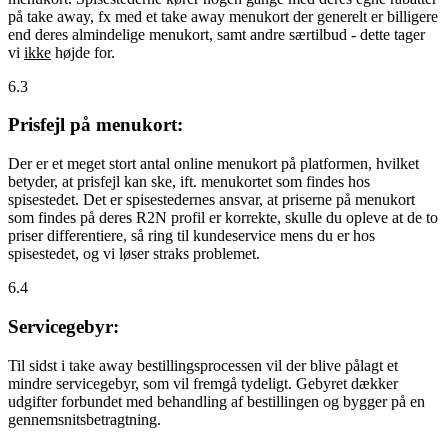
på take away, fx med et take away menukort der generelt er billigere
end deres almindelige menukort, samt andre særtilbud - dette tager
vi
ikke
højde for.
6.3
Prisfejl på menukort:
Der er et meget stort antal online menukort på platformen, hvilket
betyder, at prisfejl kan ske, ift. menukortet som findes hos
spisestedet. Det er spisestedernes ansvar, at priserne på menukort
som findes på deres R2N profil er korrekte, skulle du opleve at de to
priser differentiere, så ring til kundeservice mens du er hos
spisestedet, og vi løser straks problemet.
6.4
Servicegebyr:
Til sidst i take away bestillingsprocessen vil der blive pålagt et
mindre servicegebyr, som vil fremgå tydeligt. Gebyret dækker
udgifter forbundet med behandling af bestillingen og bygger på en
gennemsnitsbetragtning.