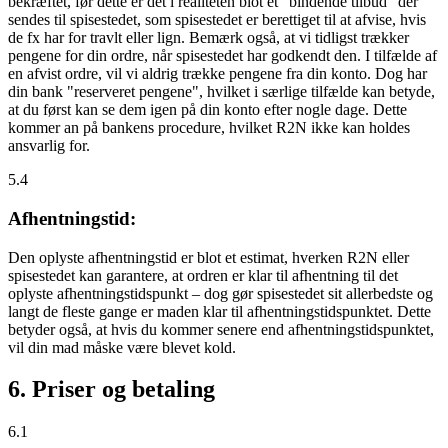
bekræftet, før dette er det i realiteten blot et "bindende tilbud" der
sendes til spisestedet, som spisestedet er berettiget til at afvise, hvis
de fx har for travlt eller lign. Bemærk også, at vi tidligst trækker
pengene for din ordre, når spisestedet har godkendt den. I tilfælde af
en afvist ordre, vil vi aldrig trække pengene fra din konto. Dog har
din bank "reserveret pengene", hvilket i særlige tilfælde kan betyde,
at du først kan se dem igen på din konto efter nogle dage. Dette
kommer an på bankens procedure, hvilket R2N ikke kan holdes
ansvarlig for.
5.4
Afhentningstid:
Den oplyste afhentningstid er blot et estimat, hverken R2N eller
spisestedet kan garantere, at ordren er klar til afhentning til det
oplyste afhentningstidspunkt – dog gør spisestedet sit allerbedste og
langt de fleste gange er maden klar til afhentningstidspunktet. Dette
betyder også, at hvis du kommer senere end afhentningstidspunktet,
vil din mad måske være blevet kold.
6. Priser og betaling
6.1