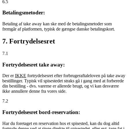
6.5
Betalingsmetoder:
Betaling af take away kan ske med de betalingsmetoder som
fremgår af platformen, typisk de gængse danske betalingskort.
7. Fortrydelsesret
7.1
Fortrydelsesret take away:
Der er
IKKE
fortrydelsesret efter forbrugeraftaleloven på take away
bestillinger. Typisk vil spisestedet straks gå i gang med at forberede
din bestilling - dvs. varerne er allerede brugt, og vi kan desværre
ikke annullere denne fra vores side.
7.2
Fortrydelsesret bord-reservation:
Har du foretaget en reservation hos et spisested, kan du dog altid
fortryde denne ved at ringe direkte til spisestedet, eller evt. tage fat i