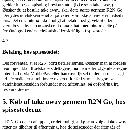
gælder kun ved spisning i restauranten (ikke som take away).
Ønsker du at bestille take away, skal dette gøres gennem R2N Go.
Der ydes udelukkende rabat på varer, som ikke allerede er nedsat i
pris. Det er samtidig ikke muligt at betale med gavekort eller
værdibevis, hvis man ønsker at opnå rabat, medmindre dette på
forhånd godkendes telefonisk eller skriftligt af spisestedet.
4.7
Betaling hos spisestedet:
Det forventes, at et R2N-bord betaler samlet. Ønsker man at fordele
regningen blandt selskabets deltagere, må man efterfølgende afregne
internt - fx. via MobilePay eller bankoverførsel til den som har lagt
ud. Formålet er at minimere risikoen for fejl samt at begrænse
administrationstiden forbundet med afregning, på opfordring fra
restauratørerne.
5. Køb af take away gennem R2N Go, hos
spisestederne
I R2N Go delen af appen, er det muligt, at købe udvalgte take away
retter og tilbehør til afhentning, hos de spisesteder der fremgår af