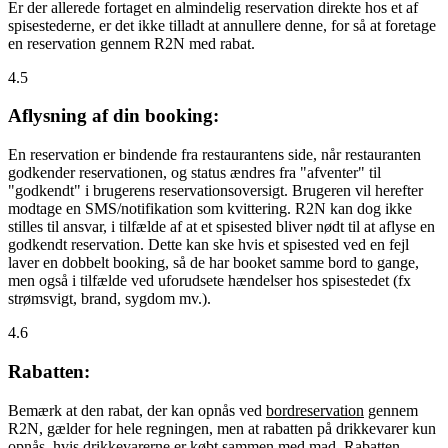
Er der allerede fortaget en almindelig reservation direkte hos et af
spisestederne, er det ikke tilladt at annullere denne, for så at foretage
en reservation gennem R2N med rabat.
4.5
Aflysning af din booking:
En reservation er bindende fra restaurantens side, når restauranten
godkender reservationen, og status ændres fra "afventer" til
"godkendt" i brugerens reservationsoversigt. Brugeren vil herefter
modtage en SMS/notifikation som kvittering. R2N kan dog ikke
stilles til ansvar, i tilfælde af at et spisested bliver nødt til at aflyse en
godkendt reservation. Dette kan ske hvis et spisested ved en fejl
laver en dobbelt booking, så de har booket samme bord to gange,
men også i tilfælde ved uforudsete hændelser hos spisestedet (fx
strømsvigt, brand, sygdom mv.).
4.6
Rabatten:
Bemærk at den rabat, der kan opnås ved
bordreservation
gennem
R2N, gælder for hele regningen, men at rabatten på drikkevarer kun
opnås, hvis drikkevarerne er købt sammen med mad. Rabatten