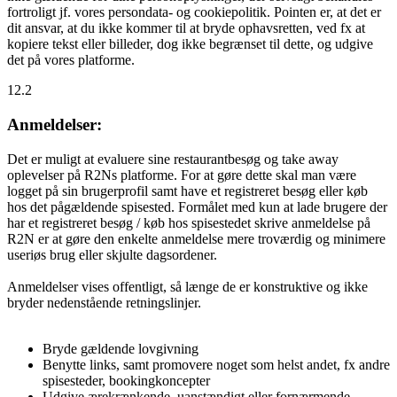
fortroligt jf. vores persondata- og cookiepolitik. Pointen er, at det er
dit ansvar, at du ikke kommer til at bryde ophavsretten, ved fx at
kopiere tekst eller billeder, dog ikke begrænset til dette, og udgive
det på vores platforme.
12.2
Anmeldelser:
Det er muligt at evaluere sine restaurantbesøg og take away
oplevelser på R2Ns platforme. For at gøre dette skal man være
logget på sin brugerprofil samt have et registreret besøg eller køb
hos det pågældende spisested. Formålet med kun at lade brugere der
har et registreret besøg / køb hos spisestedet skrive anmeldelse på
R2N er at gøre den enkelte anmeldelse mere troværdig og minimere
useriøs brug eller skjulte dagsordener.
Anmeldelser vises offentligt, så længe de er konstruktive og ikke
bryder nedenstående retningslinjer.
Bryde gældende lovgivning
Benytte links, samt promovere noget som helst andet, fx andre
spisesteder, bookingkoncepter
Udgive ærekrænkende, uanstændigt eller fornærmende