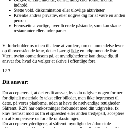
indhold
Støtte vold, diskrimination eller ulovlige aktiviteter
Krænke andres privatliv, eller udgive dig for at være en anden
person
Fremsætte alvorlige, uverificerede påstande, som kan skade
restauranter eller andre parter.
Vi forbeholder os retten til alene at vurdere, om en anmeldelse lever
op til ovenstående krav, det er i øvrigt
ikke
en udtømmende liste.
Vær i øvrigt opmærksom på, at myndighederne kan drage dig til
ansvar for, hvad du vælger at skrive i offentlige fora.
12.3
Dit ansvar:
Du accepterer at, at det er dit ansvar, hvis du udgiver nogen former
for digitalt materiale fx tekst eller billeder, men ikke begrænset til
dette, på vores platforme, uden at have de nødvendige rettigheder.
Såfremt, R2N har omkostninger forbundet med din udgivelse, fx
krav fremsat mod os fra et spisested eller anden tredjepart, acceptere
du at kompensere os for alle omkostninger.
Du accepterer yderligere, at såfremt myndigheder / domstole