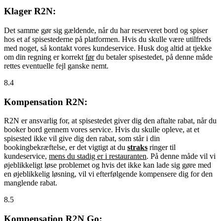
Klager R2N:
Det samme gør sig gældende, når du har reserveret bord og spiser
hos et af spisestederne på platformen. Hvis du skulle være utilfreds
med noget, så kontakt vores kundeservice. Husk dog altid at tjekke
om din regning er korrekt
før
du betaler spisestedet, på denne måde
rettes eventuelle fejl ganske nemt.
8.4
Kompensation R2N:
R2N er ansvarlig for, at spisestedet giver dig den aftalte rabat, når du
booker bord gennem vores service. Hvis du skulle opleve, at et
spisested ikke vil give dig den rabat, som står i din
bookingbekræftelse, er det vigtigt at du
straks
ringer til
kundeservice,
mens du stadig er i restauranten
. På denne måde vil vi
øjeblikkeligt løse problemet og hvis det ikke kan lade sig gøre med
en øjeblikkelig løsning, vil vi efterfølgende kompensere dig for den
manglende rabat.
8.5
Kompensation R2N Go: