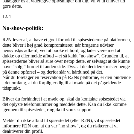
pålægger os at videregive oplysninger om dig, vil vi til enhver tid
gøre dette.
12.4
No-show-politik:
R2N lever af, at have et godt forhold til spisestederne på platformen,
dette bliver i høj grad kompromitteret, når brugerne udviser
hensynsløs adfærd, ved at booke et bord, og lader være med at
dukke op eller melde afbud – et så kaldt "no show". Grunden til, at
spisestederne bliver så sure over netop dette, er selvsagt at de kunne
have "solgt" bordet til anden side. Dvs. at de decideret mister penge
på denne opførsel – og derfor slår vi hårdt ned på det.
Når du foretager en reservation på R2Ns platforme, er den bindende
i det omfang, at du forpligter dig til at møde på det pågældende
tidspunkt.
Bliver du forhindret i at møde op,
skal
du kontakte spisestedet via
det oplyste telefonnummer og meddele dette. Kan du ikke komme
igennem til spisestedet, ring da til vores support.
Melder du ikke afbud til spisestedet (eller R2N), vil spisestedet
informere R2N om, at du var "no show", og du risikerer at vi
deaktiverer din profil.