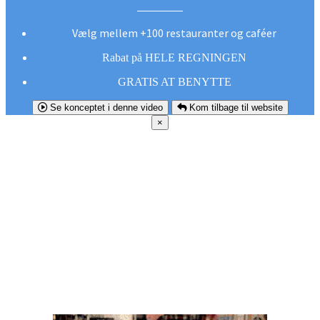
Vælg mellem +100 restauranter og caféer
Rabat på HELE REGNINGEN
GRATIS AT BENYTTE
Se konceptet i denne video
Kom tilbage til website
×
FØR DU
SMUTTER!
Hent vores gratis app og undgå at gå glip af et
godt tilbud næste gang sulten melder sig.