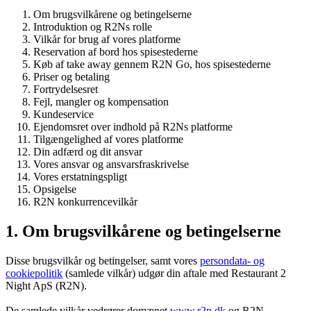
Om brugsvilkårene og betingelserne
Introduktion og R2Ns rolle
Vilkår for brug af vores platforme
Reservation af bord hos spisestederne
Køb af take away gennem R2N Go, hos spisestederne
Priser og betaling
Fortrydelsesret
Fejl, mangler og kompensation
Kundeservice
Ejendomsret over indhold på R2Ns platforme
Tilgængelighed af vores platforme
Din adfærd og dit ansvar
Vores ansvar og ansvarsfraskrivelse
Vores erstatningspligt
Opsigelse
R2N konkurrencevilkår
1. Om brugsvilkårene og betingelserne
Disse brugsvilkår og betingelser, samt vores
persondata- og
cookiepolitik
(samlede vilkår) udgør din aftale med Restaurant 2
Night ApS (R2N).
De samlede vilkår vedrører domænet
www.r2n.dk
og R2N