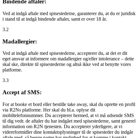
Bindende aftaler:
Ved at indgå aftale med spisestederne, garanterer du, at du er juridisk
i stand til at indgå bindende aftaler, samt er over 18 år.
3.2
Madallergier:
Ved at indgå aftale med spisestederne, accepterer du, at det er dit
eget ansvar at informere om madallergier og/eller intolerance – dette
skal ske, direkte til spisestederne og altså ikke ved at benytte vores
platforme.
3.3
Accept af SMS:
For at booke et bord eller bestille take away, skal du oprette en profil
via R2Ns platforme. Her skal du bl.a. oplyse dit
mobiltelefonnummer. Du accepterer hermed, at vi må udsende SMS
til dig vedr. de aftaler du har indgået med spisestederne, samt generel
information om R2N tjenesten. Du accepterer yderligere, at vi
videreformidler dine kontaktoplysninger til de spisesteder du indgår
aftale med, så begge parter har mulighed for at komme i kontakt