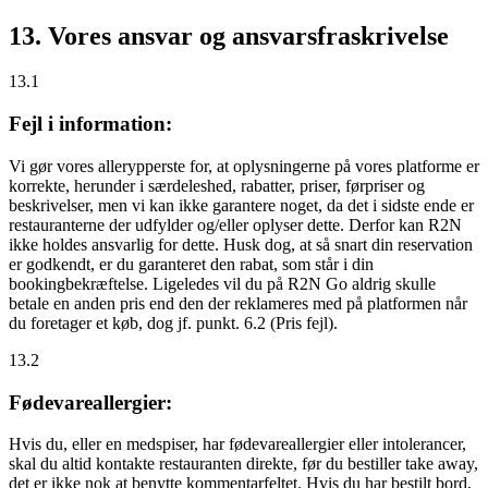
13. Vores ansvar og ansvarsfraskrivelse
13.1
Fejl i information:
Vi gør vores allerypperste for, at oplysningerne på vores platforme er
korrekte, herunder i særdeleshed, rabatter, priser, førpriser og
beskrivelser, men vi kan ikke garantere noget, da det i sidste ende er
restauranterne der udfylder og/eller oplyser dette. Derfor kan R2N
ikke holdes ansvarlig for dette. Husk dog, at så snart din reservation
er godkendt, er du garanteret den rabat, som står i din
bookingbekræftelse. Ligeledes vil du på R2N Go aldrig skulle
betale en anden pris end den der reklameres med på platformen når
du foretager et køb, dog jf. punkt. 6.2 (Pris fejl).
13.2
Fødevareallergier:
Hvis du, eller en medspiser, har fødevareallergier eller intolerancer,
skal du altid kontakte restauranten direkte, før du bestiller take away,
det er
ikke
nok at benytte kommentarfeltet. Hvis du har bestilt bord,