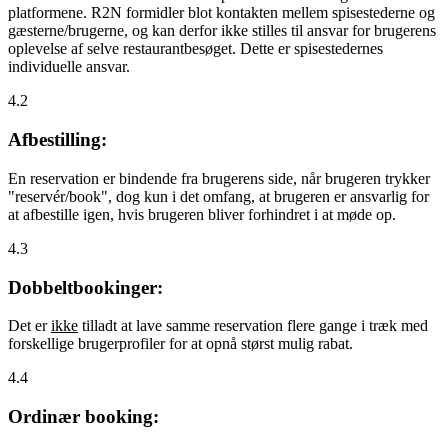
platformene. R2N formidler blot kontakten mellem spisestederne og
gæsterne/brugerne, og kan derfor ikke stilles til ansvar for brugerens
oplevelse af selve restaurantbesøget. Dette er spisestedernes
individuelle ansvar.
4.2
Afbestilling:
En reservation er bindende fra brugerens side, når brugeren trykker
"reservér/book", dog kun i det omfang, at brugeren er ansvarlig for
at afbestille igen, hvis brugeren bliver forhindret i at møde op.
4.3
Dobbeltbookinger:
Det er
ikke
tilladt at lave samme reservation flere gange i træk med
forskellige brugerprofiler for at opnå størst mulig rabat.
4.4
Ordinær booking: