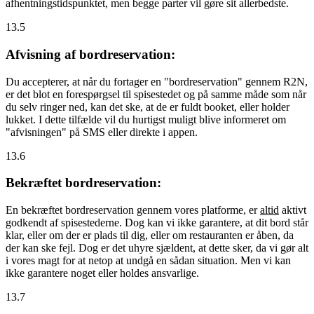
afhentningstidspunktet, men begge parter vil gøre sit allerbedste.
13.5
Afvisning af bordreservation:
Du accepterer, at når du fortager en "bordreservation" gennem R2N,
er det blot en forespørgsel til spisestedet og på samme måde som når
du selv ringer ned, kan det ske, at de er fuldt booket, eller holder
lukket. I dette tilfælde vil du hurtigst muligt blive informeret om
"afvisningen" på SMS eller direkte i appen.
13.6
Bekræftet bordreservation:
En bekræftet bordreservation gennem vores platforme, er
altid
aktivt
godkendt af spisestederne. Dog kan vi ikke garantere, at dit bord står
klar, eller om der er plads til dig, eller om restauranten er åben, da
der kan ske fejl. Dog er det uhyre sjældent, at dette sker, da vi gør alt
i vores magt for at netop at undgå en sådan situation. Men vi kan
ikke garantere noget eller holdes ansvarlige.
13.7