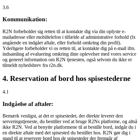
3.6
Kommunikation:
R2N forbeholder sig retten til at kontakte dig via din oplyste e-
mailadresse eller mobiltelefon i tilfælde af administrative forhold (fx
angående en indgået aftale, eller forhold omkring din profil).
Yderligere forbeholder vi os retten til, at kontakte dig på e-mail ifm.
indsamling af evaluering omkring dine oplevelser med vores service
og generel information om R2N tjenesten, også selvom du ikke er
tilmeldt nyhedsbrev fra r2n.dk.
4. Reservation af bord hos spisestederne
4.1
Indgåelse af aftaler:
Bemærk venligst, at det er spisestedet, der direkte leverer den
serveringstjeneste, du bestiller ved at bruge R2Ns platforme, og altså
ikke R2N. Ved at benytte platformene til at bestille bord, indgår du i
en direkte aftale med det spisested du bestiller hos. R2N gør dig i
stand til at reservere bord hos de spisesteder der fremgår af