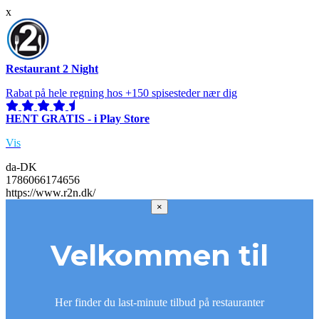
x
Restaurant 2 Night
Rabat på hele regning hos +150 spisesteder nær dig
HENT GRATIS - i Play Store
Vis
da-DK
1786066174656
https://www.r2n.dk/
×
Velkommen til
Her finder du last-minute tilbud på restauranter