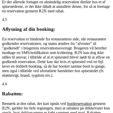
Er der allerede fortaget en almindelig reservation direkte hos et af
spisestederne, er det ikke tilladt at annullere denne, for så at foretage
en reservation gennem R2N med rabat.
4.5
Aflysning af din booking:
En reservation er bindende fra restaurantens side, når restauranten
godkender reservationen, og status ændres fra "afventer" til
"godkendt" i brugerens reservationsoversigt. Brugeren vil herefter
modtage en SMS/notifikation som kvittering. R2N kan dog ikke
stilles til ansvar, i tilfælde af at et spisested bliver nødt til at aflyse en
godkendt reservation. Dette kan ske hvis et spisested ved en fejl
laver en dobbelt booking, så de har booket samme bord to gange,
men også i tilfælde ved uforudsete hændelser hos spisestedet (fx
strømsvigt, brand, sygdom mv.).
4.6
Rabatten:
Bemærk at den rabat, der kan opnås ved
bordreservation
gennem
R2N, gælder for hele regningen, men at rabatten på drikkevarer kun
opnås, hvis drikkevarerne er købt sammen med mad. Rabatten