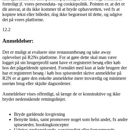
fortroligt jf. vores persondata- og cookiepolitik. Pointen er, at det er
dit ansvar, at du ikke kommer til at bryde ophavsretten, ved fx at
kopiere tekst eller billeder, dog ikke begrænset til dette, og udgive
det på vores platforme.
12.2
Anmeldelser:
Det er muligt at evaluere sine restaurantbesøg og take away
oplevelser på R2Ns platforme. For at gøre dette skal man være
logget på sin brugerprofil samt have et registreret besøg eller køb
hos det pågældende spisested. Formålet med kun at lade brugere der
har et registreret besøg / køb hos spisestedet skrive anmeldelse på
R2N er at gøre den enkelte anmeldelse mere troværdig og minimere
useriøs brug eller skjulte dagsordener.
Anmeldelser vises offentligt, så længe de er konstruktive og ikke
bryder nedenstående retningslinjer.
Bryde gældende lovgivning
Benytte links, samt promovere noget som helst andet, fx andre
spisesteder, bookingkoncepter
Udgive ærekrænkende, uanstændigt eller fornærmende