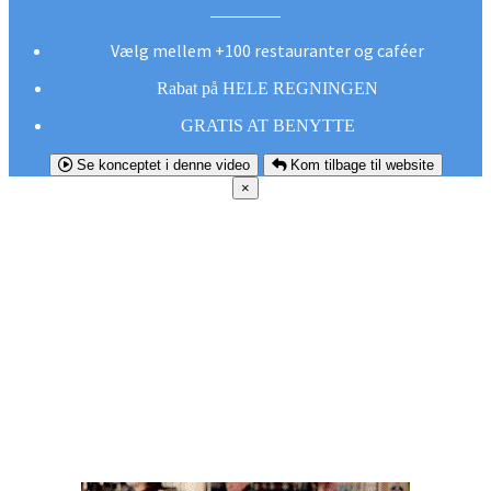
Vælg mellem +100 restauranter og caféer
Rabat på HELE REGNINGEN
GRATIS AT BENYTTE
Se konceptet i denne video
Kom tilbage til website
×
FØR DU
SMUTTER!
Hent vores gratis app og undgå at gå glip af et
godt tilbud næste gang sulten melder sig.