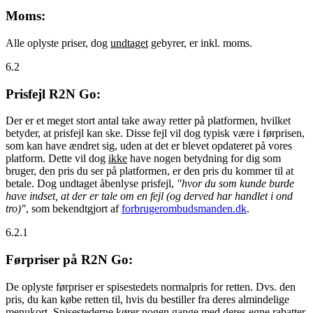
Moms:
Alle oplyste priser, dog
undtaget
gebyrer, er inkl. moms.
6.2
Prisfejl R2N Go:
Der er et meget stort antal take away retter på platformen, hvilket
betyder, at prisfejl kan ske. Disse fejl vil dog typisk være i førprisen,
som kan have ændret sig, uden at det er blevet opdateret på vores
platform. Dette vil dog
ikke
have nogen betydning for dig som
bruger, den pris du ser på platformen, er den pris du kommer til at
betale. Dog undtaget åbenlyse prisfejl,
"hvor du som kunde burde
have indset, at der er tale om en fejl (og derved har handlet i ond
tro)"
, som bekendtgjort af
forbrugerombudsmanden.dk
.
6.2.1
Førpriser på R2N Go:
De oplyste førpriser er spisestedets normalpris for retten. Dvs. den
pris, du kan købe retten til, hvis du bestiller fra deres almindelige
menukort. Spisestederne kører nogen gange med deres egne rabatter