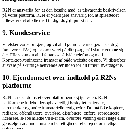
R2N er ansvarlig for, at den bestilte mad, er tilsvarende beskrivelsen
på vores platform. R2N er yderligere ansvarlig for, at spisestedet
udleverer det aftalte mad til dig, dog jf. punkt 8.1.
9. Kundeservice
Vi elsker vores brugere, og vil altid gerne tale med jer. Tjek dog
først vores FAQ og se om svaret på dit spørgsmål skulle gemme sig
der. Ellers kan du altid fange os på både telefon og mail.
Kontaktoplysningerne fremgår af både website og app. Vi tilstræber
at svare på skriftlige henvendelser inden for 48 timer i hverdagene.
10. Ejendomsret over indhold på R2Ns
platforme
R2N har ejendomsret over platformene og tjenesten. R2N
platformene indeholder ophavsretligt beskyttet materiale,
varemærker og andre immaterielle rettigheder. Du må ikke kopiere,
redigere, offentliggøre, overføre, distribuere, opføre, reproducere,
licensere, skabe afledte værker fra, overføre visning eller sælge eller
gensælge sådanne immaterielle rettigheder eller ejendomsretlige
oplysninger.