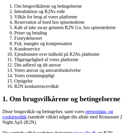
Om brugsvilkårene og betingelserne
Introduktion og R2Ns rolle
Vilkår for brug af vores platforme
Reservation af bord hos spisestederne
Køb af take away gennem R2N Go, hos spisestederne
Priser og betaling
Fortrydelsesret
Fejl, mangler og kompensation
Kundeservice
Ejendomsret over indhold på R2Ns platforme
Tilgængelighed af vores platforme
Din adfærd og dit ansvar
Vores ansvar og ansvarsfraskrivelse
Vores erstatningspligt
Opsigelse
R2N konkurrencevilkår
1. Om brugsvilkårene og betingelserne
Disse brugsvilkår og betingelser, samt vores
persondata- og
cookiepolitik
(samlede vilkår) udgør din aftale med Restaurant 2
Night ApS (R2N).
De samlede vilkår vedrører domænet
www.r2n.dk
og R2N