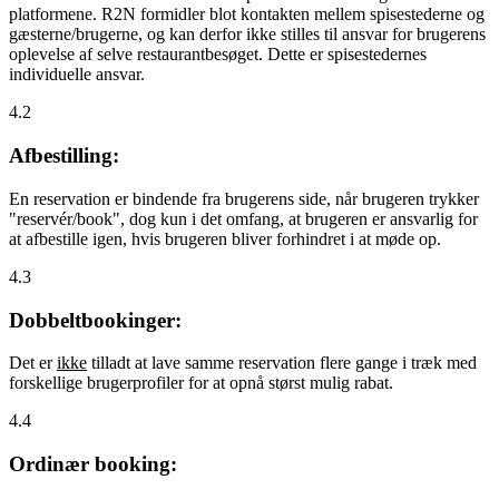
platformene. R2N formidler blot kontakten mellem spisestederne og
gæsterne/brugerne, og kan derfor ikke stilles til ansvar for brugerens
oplevelse af selve restaurantbesøget. Dette er spisestedernes
individuelle ansvar.
4.2
Afbestilling:
En reservation er bindende fra brugerens side, når brugeren trykker
"reservér/book", dog kun i det omfang, at brugeren er ansvarlig for
at afbestille igen, hvis brugeren bliver forhindret i at møde op.
4.3
Dobbeltbookinger:
Det er
ikke
tilladt at lave samme reservation flere gange i træk med
forskellige brugerprofiler for at opnå størst mulig rabat.
4.4
Ordinær booking: