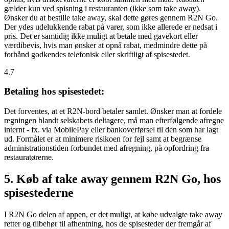
gælder kun ved spisning i restauranten (ikke som take away).
Ønsker du at bestille take away, skal dette gøres gennem R2N Go.
Der ydes udelukkende rabat på varer, som ikke allerede er nedsat i
pris. Det er samtidig ikke muligt at betale med gavekort eller
værdibevis, hvis man ønsker at opnå rabat, medmindre dette på
forhånd godkendes telefonisk eller skriftligt af spisestedet.
4.7
Betaling hos spisestedet:
Det forventes, at et R2N-bord betaler samlet. Ønsker man at fordele
regningen blandt selskabets deltagere, må man efterfølgende afregne
internt - fx. via MobilePay eller bankoverførsel til den som har lagt
ud. Formålet er at minimere risikoen for fejl samt at begrænse
administrationstiden forbundet med afregning, på opfordring fra
restauratørerne.
5. Køb af take away gennem R2N Go, hos
spisestederne
I R2N Go delen af appen, er det muligt, at købe udvalgte take away
retter og tilbehør til afhentning, hos de spisesteder der fremgår af