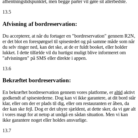
afhentningstidspunktet, men begge parter vil gøre sit allerbedste.
13.5
Afvisning af bordreservation:
Du accepterer, at når du fortager en "bordreservation" gennem R2N,
er det blot en forespørgsel til spisestedet og på samme måde som når
du selv ringer ned, kan det ske, at de er fuldt booket, eller holder
lukket. I dette tilfælde vil du hurtigst muligt blive informeret om
"afvisningen" på SMS eller direkte i appen.
13.6
Bekræftet bordreservation:
En bekræftet bordreservation gennem vores platforme, er
altid
aktivt
godkendt af spisestederne. Dog kan vi ikke garantere, at dit bord står
klar, eller om der er plads til dig, eller om restauranten er åben, da
der kan ske fejl. Dog er det uhyre sjældent, at dette sker, da vi gør alt
i vores magt for at netop at undgå en sådan situation. Men vi kan
ikke garantere noget eller holdes ansvarlige.
13.7