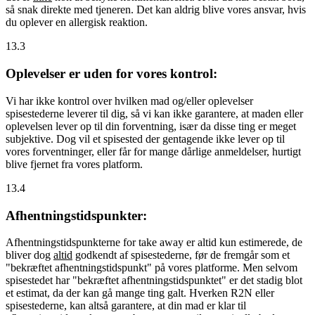
så snak direkte med tjeneren. Det kan aldrig blive vores ansvar, hvis
du oplever en allergisk reaktion.
13.3
Oplevelser er uden for vores kontrol:
Vi har ikke kontrol over hvilken mad og/eller oplevelser
spisestederne leverer til dig, så vi kan ikke garantere, at maden eller
oplevelsen lever op til din forventning, især da disse ting er meget
subjektive. Dog vil et spisested der gentagende ikke lever op til
vores forventninger, eller får for mange dårlige anmeldelser, hurtigt
blive fjernet fra vores platform.
13.4
Afhentningstidspunkter:
Afhentningstidspunkterne for take away er altid kun estimerede, de
bliver dog
altid
godkendt af spisestederne, før de fremgår som et
"bekræftet afhentningstidspunkt" på vores platforme. Men selvom
spisestedet har "bekræftet afhentningstidspunktet" er det stadig blot
et estimat, da der kan gå mange ting galt. Hverken R2N eller
spisestederne, kan altså garantere, at din mad er klar til