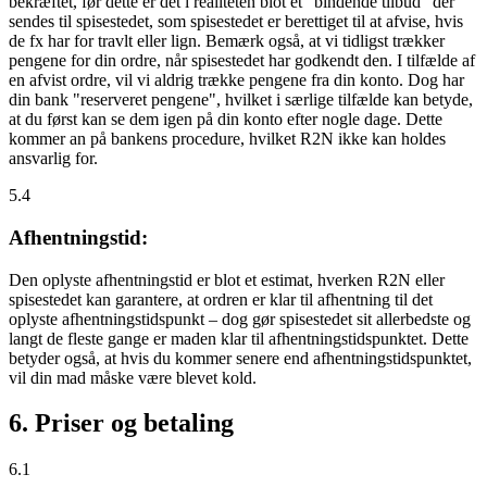
bekræftet, før dette er det i realiteten blot et "bindende tilbud" der
sendes til spisestedet, som spisestedet er berettiget til at afvise, hvis
de fx har for travlt eller lign. Bemærk også, at vi tidligst trækker
pengene for din ordre, når spisestedet har godkendt den. I tilfælde af
en afvist ordre, vil vi aldrig trække pengene fra din konto. Dog har
din bank "reserveret pengene", hvilket i særlige tilfælde kan betyde,
at du først kan se dem igen på din konto efter nogle dage. Dette
kommer an på bankens procedure, hvilket R2N ikke kan holdes
ansvarlig for.
5.4
Afhentningstid:
Den oplyste afhentningstid er blot et estimat, hverken R2N eller
spisestedet kan garantere, at ordren er klar til afhentning til det
oplyste afhentningstidspunkt – dog gør spisestedet sit allerbedste og
langt de fleste gange er maden klar til afhentningstidspunktet. Dette
betyder også, at hvis du kommer senere end afhentningstidspunktet,
vil din mad måske være blevet kold.
6. Priser og betaling
6.1