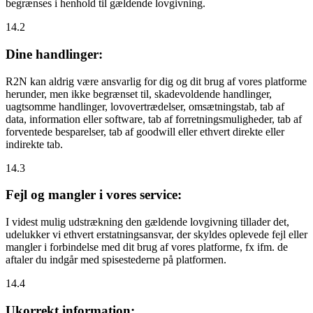
begrænses i henhold til gældende lovgivning.
14.2
Dine handlinger:
R2N kan aldrig være ansvarlig for dig og dit brug af vores platforme
herunder, men ikke begrænset til, skadevoldende handlinger,
uagtsomme handlinger, lovovertrædelser, omsætningstab, tab af
data, information eller software, tab af forretningsmuligheder, tab af
forventede besparelser, tab af goodwill eller ethvert direkte eller
indirekte tab.
14.3
Fejl og mangler i vores service:
I videst mulig udstrækning den gældende lovgivning tillader det,
udelukker vi ethvert erstatningsansvar, der skyldes oplevede fejl eller
mangler i forbindelse med dit brug af vores platforme, fx ifm. de
aftaler du indgår med spisestederne på platformen.
14.4
Ukorrekt information: