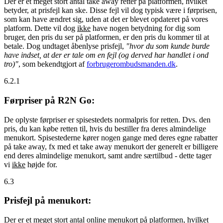
Der er et meget stort antal take away retter på platformen, hvilket
betyder, at prisfejl kan ske. Disse fejl vil dog typisk være i førprisen,
som kan have ændret sig, uden at det er blevet opdateret på vores
platform. Dette vil dog
ikke
have nogen betydning for dig som
bruger, den pris du ser på platformen, er den pris du kommer til at
betale. Dog undtaget åbenlyse prisfejl,
"hvor du som kunde burde
have indset, at der er tale om en fejl (og derved har handlet i ond
tro)"
, som bekendtgjort af
forbrugerombudsmanden.dk
.
6.2.1
Førpriser på R2N Go:
De oplyste førpriser er spisestedets normalpris for retten. Dvs. den
pris, du kan købe retten til, hvis du bestiller fra deres almindelige
menukort. Spisestederne kører nogen gange med deres egne rabatter
på take away, fx med et take away menukort der generelt er billigere
end deres almindelige menukort, samt andre særtilbud - dette tager
vi
ikke
højde for.
6.3
Prisfejl på menukort:
Der er et meget stort antal online menukort på platformen, hvilket