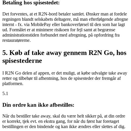
Betaling hos spisestedet:
Det forventes, at et R2N-bord betaler samlet. Ønsker man at fordele
regningen blandt selskabets deltagere, må man efterfølgende afregne
internt - fx. via MobilePay eller bankoverførsel til den som har lagt
ud. Formålet er at minimere risikoen for fejl samt at begrænse
administrationstiden forbundet med afregning, på opfordring fra
restauratørerne.
5. Køb af take away gennem R2N Go, hos
spisestederne
I R2N Go delen af appen, er det muligt, at købe udvalgte take away
retter og tilbehør til afhentning, hos de spisesteder der fremgår af
platformen.
5.1
Din ordre kan ikke afbestilles:
Når du bestiller take away, skal du være helt sikker på, at din ordre
er korrekt, tjek evt. en ekstra gang, for når du først har foretaget
bestillingen er den bindende og kan ikke ændres eller slettes af dig.