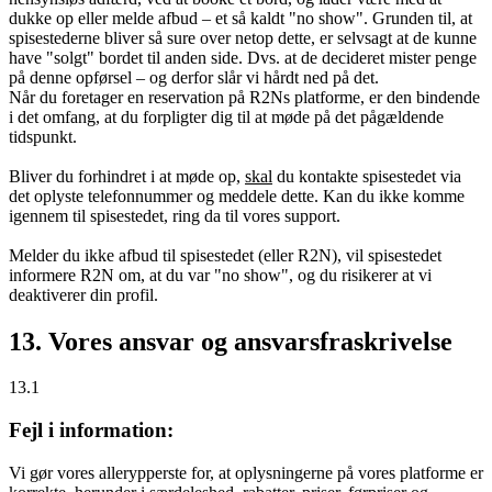
dukke op eller melde afbud – et så kaldt "no show". Grunden til, at
spisestederne bliver så sure over netop dette, er selvsagt at de kunne
have "solgt" bordet til anden side. Dvs. at de decideret mister penge
på denne opførsel – og derfor slår vi hårdt ned på det.
Når du foretager en reservation på R2Ns platforme, er den bindende
i det omfang, at du forpligter dig til at møde på det pågældende
tidspunkt.
Bliver du forhindret i at møde op,
skal
du kontakte spisestedet via
det oplyste telefonnummer og meddele dette. Kan du ikke komme
igennem til spisestedet, ring da til vores support.
Melder du ikke afbud til spisestedet (eller R2N), vil spisestedet
informere R2N om, at du var "no show", og du risikerer at vi
deaktiverer din profil.
13. Vores ansvar og ansvarsfraskrivelse
13.1
Fejl i information:
Vi gør vores allerypperste for, at oplysningerne på vores platforme er