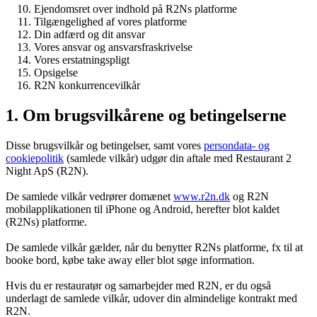
Ejendomsret over indhold på R2Ns platforme
Tilgængelighed af vores platforme
Din adfærd og dit ansvar
Vores ansvar og ansvarsfraskrivelse
Vores erstatningspligt
Opsigelse
R2N konkurrencevilkår
1. Om brugsvilkårene og betingelserne
Disse brugsvilkår og betingelser, samt vores
persondata- og
cookiepolitik
(samlede vilkår) udgør din aftale med Restaurant 2
Night ApS (R2N).
De samlede vilkår vedrører domænet
www.r2n.dk
og R2N
mobilapplikationen til iPhone og Android, herefter blot kaldet
(R2Ns) platforme.
De samlede vilkår gælder, når du benytter R2Ns platforme, fx til at
booke bord, købe take away eller blot søge information.
Hvis du er restauratør og samarbejder med R2N, er du også
underlagt de samlede vilkår, udover din almindelige kontrakt med
R2N.