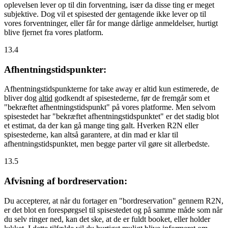
oplevelsen lever op til din forventning, især da disse ting er meget
subjektive. Dog vil et spisested der gentagende ikke lever op til
vores forventninger, eller får for mange dårlige anmeldelser, hurtigt
blive fjernet fra vores platform.
13.4
Afhentningstidspunkter:
Afhentningstidspunkterne for take away er altid kun estimerede, de
bliver dog
altid
godkendt af spisestederne, før de fremgår som et
"bekræftet afhentningstidspunkt" på vores platforme. Men selvom
spisestedet har "bekræftet afhentningstidspunktet" er det stadig blot
et estimat, da der kan gå mange ting galt. Hverken R2N eller
spisestederne, kan altså garantere, at din mad er klar til
afhentningstidspunktet, men begge parter vil gøre sit allerbedste.
13.5
Afvisning af bordreservation:
Du accepterer, at når du fortager en "bordreservation" gennem R2N,
er det blot en forespørgsel til spisestedet og på samme måde som når
du selv ringer ned, kan det ske, at de er fuldt booket, eller holder