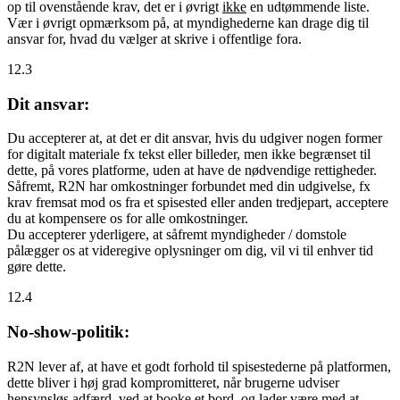
op til ovenstående krav, det er i øvrigt
ikke
en udtømmende liste.
Vær i øvrigt opmærksom på, at myndighederne kan drage dig til
ansvar for, hvad du vælger at skrive i offentlige fora.
12.3
Dit ansvar:
Du accepterer at, at det er dit ansvar, hvis du udgiver nogen former
for digitalt materiale fx tekst eller billeder, men ikke begrænset til
dette, på vores platforme, uden at have de nødvendige rettigheder.
Såfremt, R2N har omkostninger forbundet med din udgivelse, fx
krav fremsat mod os fra et spisested eller anden tredjepart, acceptere
du at kompensere os for alle omkostninger.
Du accepterer yderligere, at såfremt myndigheder / domstole
pålægger os at videregive oplysninger om dig, vil vi til enhver tid
gøre dette.
12.4
No-show-politik:
R2N lever af, at have et godt forhold til spisestederne på platformen,
dette bliver i høj grad kompromitteret, når brugerne udviser
hensynsløs adfærd, ved at booke et bord, og lader være med at