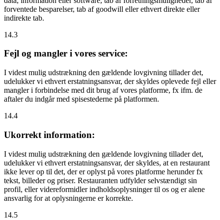
data, information eller software, tab af forretningsmuligheder, tab af
forventede besparelser, tab af goodwill eller ethvert direkte eller
indirekte tab.
14.3
Fejl og mangler i vores service:
I videst mulig udstrækning den gældende lovgivning tillader det,
udelukker vi ethvert erstatningsansvar, der skyldes oplevede fejl eller
mangler i forbindelse med dit brug af vores platforme, fx ifm. de
aftaler du indgår med spisestederne på platformen.
14.4
Ukorrekt information:
I videst mulig udstrækning den gældende lovgivning tillader det,
udelukker vi ethvert erstatningsansvar, der skyldes, at en restaurant
ikke lever op til det, der er oplyst på vores platforme herunder fx
tekst, billeder og priser. Restauranten udfylder selvstændigt sin
profil, eller videreformidler indholdsoplysninger til os og er alene
ansvarlig for at oplysningerne er korrekte.
14.5