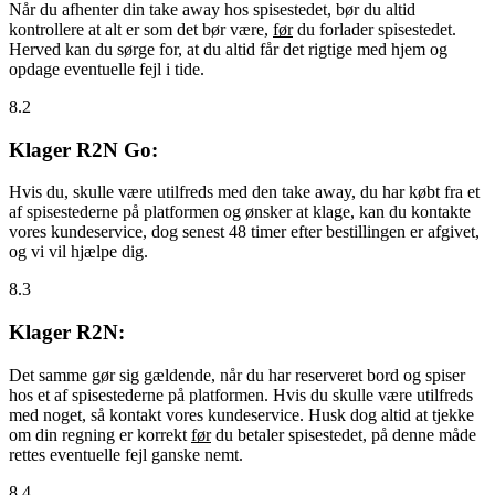
Når du afhenter din take away hos spisestedet, bør du altid
kontrollere at alt er som det bør være,
før
du forlader spisestedet.
Herved kan du sørge for, at du altid får det rigtige med hjem og
opdage eventuelle fejl i tide.
8.2
Klager R2N Go:
Hvis du, skulle være utilfreds med den take away, du har købt fra et
af spisestederne på platformen og ønsker at klage, kan du kontakte
vores kundeservice, dog senest 48 timer efter bestillingen er afgivet,
og vi vil hjælpe dig.
8.3
Klager R2N:
Det samme gør sig gældende, når du har reserveret bord og spiser
hos et af spisestederne på platformen. Hvis du skulle være utilfreds
med noget, så kontakt vores kundeservice. Husk dog altid at tjekke
om din regning er korrekt
før
du betaler spisestedet, på denne måde
rettes eventuelle fejl ganske nemt.
8.4