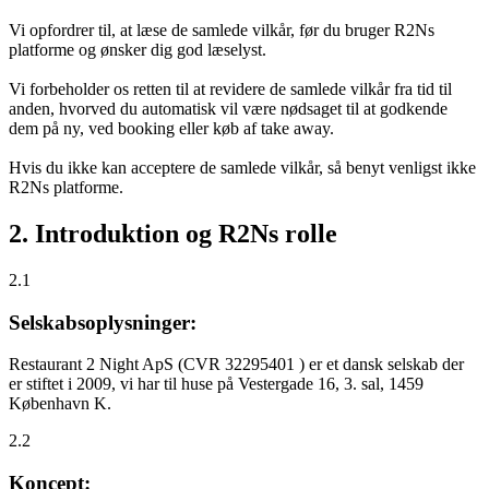
Vi opfordrer til, at læse de samlede vilkår, før du bruger R2Ns
platforme og ønsker dig god læselyst.
Vi forbeholder os retten til at revidere de samlede vilkår fra tid til
anden, hvorved du automatisk vil være nødsaget til at godkende
dem på ny, ved booking eller køb af take away.
Hvis du ikke kan acceptere de samlede vilkår, så benyt venligst ikke
R2Ns platforme.
2. Introduktion og R2Ns rolle
2.1
Selskabsoplysninger:
Restaurant 2 Night ApS (CVR 32295401 ) er et dansk selskab der
er stiftet i 2009, vi har til huse på Vestergade 16, 3. sal, 1459
København K.
2.2
Koncept: