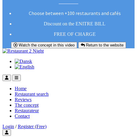
Choose between +100 restaurants and cafés
Discount on the ENITRE BILL
FREE OF CHARGE
Watch the concept in this video
Return to the website
Home
Restaurant search
Reviews
The concept
Restaurateur
Contact
Login
/
Register (Free)
Toggle user menu