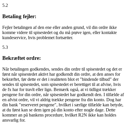
5.2
Betaling fejler:
Fejler betalingen af den ene eller anden grund, vil din ordre ikke
komme videre til spisestedet og du må prøve igen, eller kontakte
kundeservice, hvis problemet fortsætter.
5.3
Bekræftet ordre:
Når betalingen godkendes, sendes din ordre til spisestedet og det er
først når spisestedet aktivt har godkendt din ordre, at den anses for
bekræftet, før dette er det i realiteten blot et "bindende tilbud" der
sendes til spisestedet, som spisestedet er berettiget til at afvise, hvis
de fx har for travlt eller lign. Bemærk også, at vi tidligst trækker
pengene for din ordre, når spisestedet har godkendt den. I tilfælde af
en afvist ordre, vil vi aldrig trække pengene fra din konto. Dog har
din bank "reserveret pengene", hvilket i særlige tilfælde kan betyde,
at du først kan se dem igen på din konto efter nogle dage. Dette
kommer an på bankens procedure, hvilket R2N ikke kan holdes
ansvarlig for.