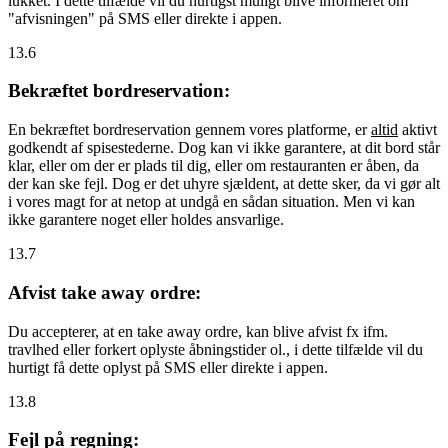
lukket. I dette tilfælde vil du hurtigst muligt blive informeret om
"afvisningen" på SMS eller direkte i appen.
13.6
Bekræftet bordreservation:
En bekræftet bordreservation gennem vores platforme, er
altid
aktivt
godkendt af spisestederne. Dog kan vi ikke garantere, at dit bord står
klar, eller om der er plads til dig, eller om restauranten er åben, da
der kan ske fejl. Dog er det uhyre sjældent, at dette sker, da vi gør alt
i vores magt for at netop at undgå en sådan situation. Men vi kan
ikke garantere noget eller holdes ansvarlige.
13.7
Afvist take away ordre:
Du accepterer, at en take away ordre, kan blive afvist fx ifm.
travlhed eller forkert oplyste åbningstider ol., i dette tilfælde vil du
hurtigt få dette oplyst på SMS eller direkte i appen.
13.8
Fejl på regning: