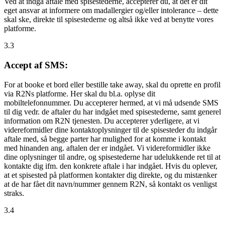
Ved at indgå aftale med spisestederne, accepterer du, at det er dit
eget ansvar at informere om madallergier og/eller intolerance – dette
skal ske, direkte til spisestederne og altså ikke ved at benytte vores
platforme.
3.3
Accept af SMS:
For at booke et bord eller bestille take away, skal du oprette en profil
via R2Ns platforme. Her skal du bl.a. oplyse dit
mobiltelefonnummer. Du accepterer hermed, at vi må udsende SMS
til dig vedr. de aftaler du har indgået med spisestederne, samt generel
information om R2N tjenesten. Du accepterer yderligere, at vi
videreformidler dine kontaktoplysninger til de spisesteder du indgår
aftale med, så begge parter har mulighed for at komme i kontakt
med hinanden ang. aftalen der er indgået. Vi videreformidler ikke
dine oplysninger til andre, og spisestederne har udelukkende ret til at
kontakte dig ifm. den konkrete aftale i har indgået. Hvis du oplever,
at et spisested på platformen kontakter dig direkte, og du mistænker
at de har fået dit navn/nummer gennem R2N, så kontakt os venligst
straks.
3.4