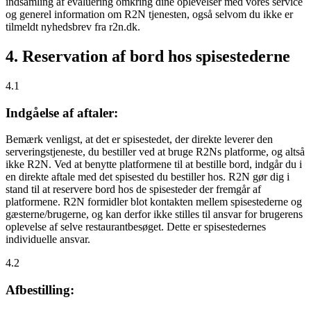
indsamling af evaluering omkring dine oplevelser med vores service
og generel information om R2N tjenesten, også selvom du ikke er
tilmeldt nyhedsbrev fra r2n.dk.
4. Reservation af bord hos spisestederne
4.1
Indgåelse af aftaler:
Bemærk venligst, at det er spisestedet, der direkte leverer den
serveringstjeneste, du bestiller ved at bruge R2Ns platforme, og altså
ikke R2N. Ved at benytte platformene til at bestille bord, indgår du i
en direkte aftale med det spisested du bestiller hos. R2N gør dig i
stand til at reservere bord hos de spisesteder der fremgår af
platformene. R2N formidler blot kontakten mellem spisestederne og
gæsterne/brugerne, og kan derfor ikke stilles til ansvar for brugerens
oplevelse af selve restaurantbesøget. Dette er spisestedernes
individuelle ansvar.
4.2
Afbestilling: