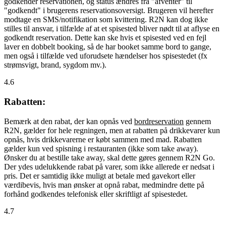
godkender reservationen, og status ændres fra "afventer" til
"godkendt" i brugerens reservationsoversigt. Brugeren vil herefter
modtage en SMS/notifikation som kvittering. R2N kan dog ikke
stilles til ansvar, i tilfælde af at et spisested bliver nødt til at aflyse en
godkendt reservation. Dette kan ske hvis et spisested ved en fejl
laver en dobbelt booking, så de har booket samme bord to gange,
men også i tilfælde ved uforudsete hændelser hos spisestedet (fx
strømsvigt, brand, sygdom mv.).
4.6
Rabatten:
Bemærk at den rabat, der kan opnås ved
bordreservation
gennem
R2N, gælder for hele regningen, men at rabatten på drikkevarer kun
opnås, hvis drikkevarerne er købt sammen med mad. Rabatten
gælder kun ved spisning i restauranten (ikke som take away).
Ønsker du at bestille take away, skal dette gøres gennem R2N Go.
Der ydes udelukkende rabat på varer, som ikke allerede er nedsat i
pris. Det er samtidig ikke muligt at betale med gavekort eller
værdibevis, hvis man ønsker at opnå rabat, medmindre dette på
forhånd godkendes telefonisk eller skriftligt af spisestedet.
4.7