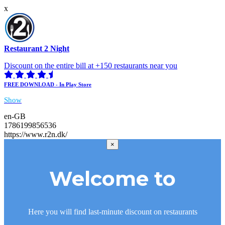
x
Restaurant 2 Night
Discount on the entire bill at +150 restaurants near you
FREE DOWNLOAD - In Play Store
Show
en-GB
1786199856536
https://www.r2n.dk/
×
Welcome to
Here you will find last-minute discount on restaurants