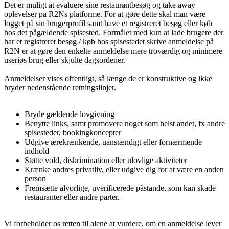
Det er muligt at evaluere sine restaurantbesøg og take away
oplevelser på R2Ns platforme. For at gøre dette skal man være
logget på sin brugerprofil samt have et registreret besøg eller køb
hos det pågældende spisested. Formålet med kun at lade brugere der
har et registreret besøg / køb hos spisestedet skrive anmeldelse på
R2N er at gøre den enkelte anmeldelse mere troværdig og minimere
useriøs brug eller skjulte dagsordener.
Anmeldelser vises offentligt, så længe de er konstruktive og ikke
bryder nedenstående retningslinjer.
Bryde gældende lovgivning
Benytte links, samt promovere noget som helst andet, fx andre
spisesteder, bookingkoncepter
Udgive ærekrænkende, uanstændigt eller fornærmende
indhold
Støtte vold, diskrimination eller ulovlige aktiviteter
Krænke andres privatliv, eller udgive dig for at være en anden
person
Fremsætte alvorlige, uverificerede påstande, som kan skade
restauranter eller andre parter.
Vi forbeholder os retten til alene at vurdere, om en anmeldelse lever