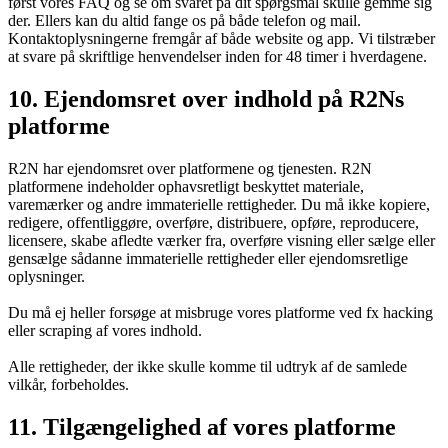
først vores FAQ og se om svaret på dit spørgsmål skulle gemme sig
der. Ellers kan du altid fange os på både telefon og mail.
Kontaktoplysningerne fremgår af både website og app. Vi tilstræber
at svare på skriftlige henvendelser inden for 48 timer i hverdagene.
10. Ejendomsret over indhold på R2Ns
platforme
R2N har ejendomsret over platformene og tjenesten. R2N
platformene indeholder ophavsretligt beskyttet materiale,
varemærker og andre immaterielle rettigheder. Du må ikke kopiere,
redigere, offentliggøre, overføre, distribuere, opføre, reproducere,
licensere, skabe afledte værker fra, overføre visning eller sælge eller
gensælge sådanne immaterielle rettigheder eller ejendomsretlige
oplysninger.
Du må ej heller forsøge at misbruge vores platforme ved fx hacking
eller scraping af vores indhold.
Alle rettigheder, der ikke skulle komme til udtryk af de samlede
vilkår, forbeholdes.
11. Tilgængelighed af vores platforme