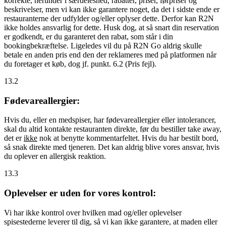
korrekte, herunder i særdeleshed, rabatter, priser, førpriser og
beskrivelser, men vi kan ikke garantere noget, da det i sidste ende er
restauranterne der udfylder og/eller oplyser dette. Derfor kan R2N
ikke holdes ansvarlig for dette. Husk dog, at så snart din reservation
er godkendt, er du garanteret den rabat, som står i din
bookingbekræftelse. Ligeledes vil du på R2N Go aldrig skulle
betale en anden pris end den der reklameres med på platformen når
du foretager et køb, dog jf. punkt. 6.2 (Pris fejl).
13.2
Fødevareallergier:
Hvis du, eller en medspiser, har fødevareallergier eller intolerancer,
skal du altid kontakte restauranten direkte, før du bestiller take away,
det er
ikke
nok at benytte kommentarfeltet. Hvis du har bestilt bord,
så snak direkte med tjeneren. Det kan aldrig blive vores ansvar, hvis
du oplever en allergisk reaktion.
13.3
Oplevelser er uden for vores kontrol:
Vi har ikke kontrol over hvilken mad og/eller oplevelser
spisestederne leverer til dig, så vi kan ikke garantere, at maden eller