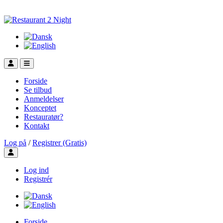
Forside
Se tilbud
Anmeldelser
Konceptet
Restauratør?
Kontakt
Log på
/
Registrer (Gratis)
Toggle user menu
Log ind
Registrér
Forside