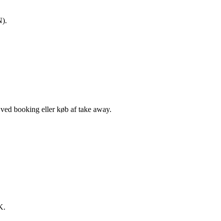
N).
, ved booking eller køb af take away.
K.