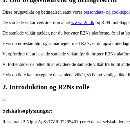
Disse brugsvilkår og betingelser, samt vores
persondata- og cookiepoli
De samlede vilkår vedrører domænet
www.r2n.dk
og R2N mobilapplik
De samlede vilkår gælder, når du benytter R2Ns platforme, fx til at b
Hvis du er restauratør og samarbejder med R2N, er du også underlagt
Vi opfordrer til, at læse de samlede vilkår, før du bruger R2Ns platfo
Vi forbeholder os retten til at revidere de samlede vilkår fra tid til 
Hvis du ikke kan acceptere de samlede vilkår, så benyt venligst ikke
2. Introduktion og R2Ns rolle
2.1
Selskabsoplysninger:
Restaurant 2 Night ApS (CVR 32295401 ) er et dansk selskab der er sti