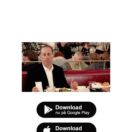
FØR DU SMUTTER
t tilbud næste gang sulten melder sig.