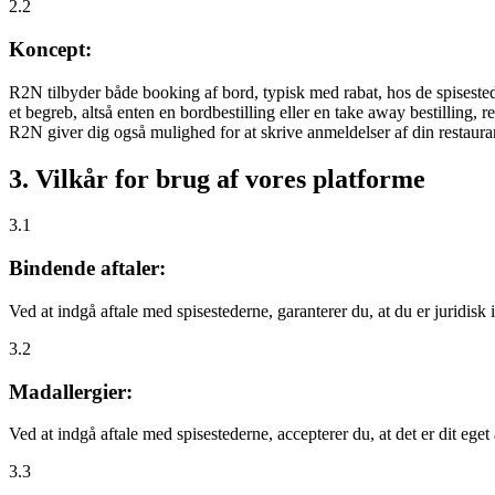
2.2
Koncept:
R2N tilbyder både booking af bord, typisk med rabat, hos de spisestede
et begreb, altså enten en bordbestilling eller en take away bestilling, r
R2N giver dig også mulighed for at skrive anmeldelser af din restauran
3. Vilkår for brug af vores platforme
3.1
Bindende aftaler:
Ved at indgå aftale med spisestederne, garanterer du, at du er juridisk i
3.2
Madallergier:
Ved at indgå aftale med spisestederne, accepterer du, at det er dit eget
3.3