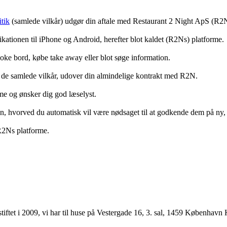
tik
(samlede vilkår) udgør din aftale med Restaurant 2 Night ApS (R2
ationen til iPhone og Android, herefter blot kaldet (R2Ns) platforme.
ooke bord, købe take away eller blot søge information.
 de samlede vilkår, udover din almindelige kontrakt med R2N.
rme og ønsker dig god læselyst.
anden, hvorved du automatisk vil være nødsaget til at godkende dem på ny
 R2Ns platforme.
ftet i 2009, vi har til huse på Vestergade 16, 3. sal, 1459 København 