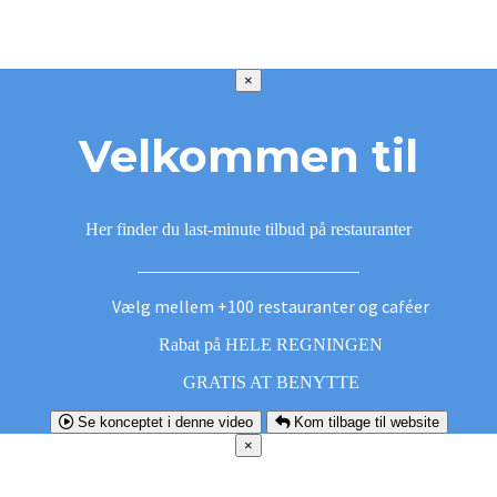
×
Velkommen til
Her finder du last-minute tilbud på restauranter
Vælg mellem +100 restauranter og caféer
Rabat på HELE REGNINGEN
GRATIS AT BENYTTE
Se konceptet i denne video
Kom tilbage til website
×