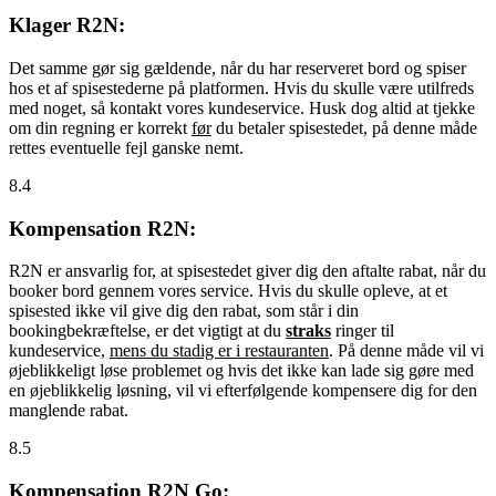
Klager R2N:
Det samme gør sig gældende, når du har reserveret bord og spiser
hos et af spisestederne på platformen. Hvis du skulle være utilfreds
med noget, så kontakt vores kundeservice. Husk dog altid at tjekke
om din regning er korrekt
før
du betaler spisestedet, på denne måde
rettes eventuelle fejl ganske nemt.
8.4
Kompensation R2N:
R2N er ansvarlig for, at spisestedet giver dig den aftalte rabat, når du
booker bord gennem vores service. Hvis du skulle opleve, at et
spisested ikke vil give dig den rabat, som står i din
bookingbekræftelse, er det vigtigt at du
straks
ringer til
kundeservice,
mens du stadig er i restauranten
. På denne måde vil vi
øjeblikkeligt løse problemet og hvis det ikke kan lade sig gøre med
en øjeblikkelig løsning, vil vi efterfølgende kompensere dig for den
manglende rabat.
8.5
Kompensation R2N Go: