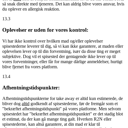
så snak direkte med tjeneren. Det kan aldrig blive vores ansvar, hvis
du oplever en allergisk reaktion.
13.3
Oplevelser er uden for vores kontrol:
Vi har ikke kontrol over hvilken mad og/eller oplevelser
spisestederne leverer til dig, så vi kan ikke garantere, at maden eller
oplevelsen lever op til din forventning, især da disse ting er meget
subjektive. Dog vil et spisested der gentagende ikke lever op til
vores forventninger, eller får for mange dårlige anmeldelser, hurtigt
blive fjernet fra vores platform.
13.4
Afhentningstidspunkter:
Afhentningstidspunkterne for take away er altid kun estimerede, de
bliver dog
altid
godkendt af spisestederne, før de fremgår som et
"bekræftet afhentningstidspunkt" på vores platforme. Men selvom
spisestedet har "bekræftet afhentningstidspunktet" er det stadig blot
et estimat, da der kan gå mange ting galt. Hverken R2N eller
spisestederne, kan altså garantere, at din mad er klar til