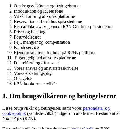
Om brugsvilkårene og betingelserne
Introduktion og R2Ns rolle
Vilkår for brug af vores platforme
Reservation af bord hos spisestederne
Køb af take away gennem R2N Go, hos spisestederne
Priser og betaling
Fortrydelsesret
Fejl, mangler og kompensation
Kundeservice
Ejendomsret over indhold på R2Ns platforme
Tilgængelighed af vores platforme
Din adfærd og dit ansvar
Vores ansvar og ansvarsfraskrivelse
Vores erstatningspligt
Opsigelse
R2N konkurrencevilkår
1. Om brugsvilkårene og betingelserne
Disse brugsvilkår og betingelser, samt vores
persondata- og
cookiepolitik
(samlede vilkår) udgør din aftale med Restaurant 2
Night ApS (R2N).
De samlede vilkår vedrører domænet
www.r2n.dk
og R2N