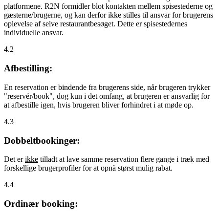
platformene. R2N formidler blot kontakten mellem spisestederne og
gæsterne/brugerne, og kan derfor ikke stilles til ansvar for brugerens
oplevelse af selve restaurantbesøget. Dette er spisestedernes
individuelle ansvar.
4.2
Afbestilling:
En reservation er bindende fra brugerens side, når brugeren trykker
"reservér/book", dog kun i det omfang, at brugeren er ansvarlig for
at afbestille igen, hvis brugeren bliver forhindret i at møde op.
4.3
Dobbeltbookinger:
Det er
ikke
tilladt at lave samme reservation flere gange i træk med
forskellige brugerprofiler for at opnå størst mulig rabat.
4.4
Ordinær booking: