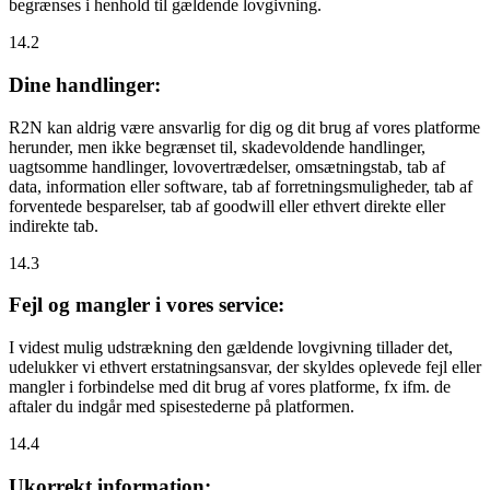
begrænses i henhold til gældende lovgivning.
14.2
Dine handlinger:
R2N kan aldrig være ansvarlig for dig og dit brug af vores platforme
herunder, men ikke begrænset til, skadevoldende handlinger,
uagtsomme handlinger, lovovertrædelser, omsætningstab, tab af
data, information eller software, tab af forretningsmuligheder, tab af
forventede besparelser, tab af goodwill eller ethvert direkte eller
indirekte tab.
14.3
Fejl og mangler i vores service:
I videst mulig udstrækning den gældende lovgivning tillader det,
udelukker vi ethvert erstatningsansvar, der skyldes oplevede fejl eller
mangler i forbindelse med dit brug af vores platforme, fx ifm. de
aftaler du indgår med spisestederne på platformen.
14.4
Ukorrekt information: