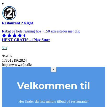
x
Restaurant 2 Night
Rabat på hele regning hos +150 spisesteder nær dig
HENT GRATIS - i Play Store
Vis
da-DK
1786131962824
https://www.r2n.dk/
×
Velkommen til
Her finder du last-minute tilbud på restauranter