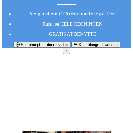
Vælg mellem +100 restauranter og caféer
Rabat på HELE REGNINGEN
GRATIS AT BENYTTE
Se konceptet i denne video
Kom tilbage til website
×
FØR DU
SMUTTER!
Hent vores gratis app og undgå at gå glip af et
godt tilbud næste gang sulten melder sig.