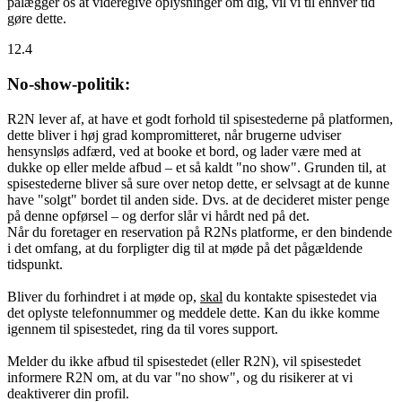
pålægger os at videregive oplysninger om dig, vil vi til enhver tid
gøre dette.
12.4
No-show-politik:
R2N lever af, at have et godt forhold til spisestederne på platformen,
dette bliver i høj grad kompromitteret, når brugerne udviser
hensynsløs adfærd, ved at booke et bord, og lader være med at
dukke op eller melde afbud – et så kaldt "no show". Grunden til, at
spisestederne bliver så sure over netop dette, er selvsagt at de kunne
have "solgt" bordet til anden side. Dvs. at de decideret mister penge
på denne opførsel – og derfor slår vi hårdt ned på det.
Når du foretager en reservation på R2Ns platforme, er den bindende
i det omfang, at du forpligter dig til at møde på det pågældende
tidspunkt.
Bliver du forhindret i at møde op,
skal
du kontakte spisestedet via
det oplyste telefonnummer og meddele dette. Kan du ikke komme
igennem til spisestedet, ring da til vores support.
Melder du ikke afbud til spisestedet (eller R2N), vil spisestedet
informere R2N om, at du var "no show", og du risikerer at vi
deaktiverer din profil.