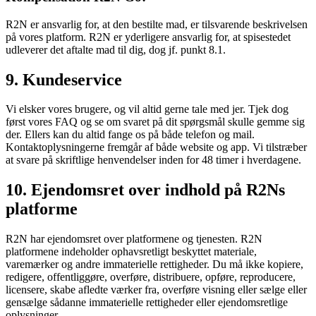
R2N er ansvarlig for, at den bestilte mad, er tilsvarende beskrivelsen
på vores platform. R2N er yderligere ansvarlig for, at spisestedet
udleverer det aftalte mad til dig, dog jf. punkt 8.1.
9. Kundeservice
Vi elsker vores brugere, og vil altid gerne tale med jer. Tjek dog
først vores FAQ og se om svaret på dit spørgsmål skulle gemme sig
der. Ellers kan du altid fange os på både telefon og mail.
Kontaktoplysningerne fremgår af både website og app. Vi tilstræber
at svare på skriftlige henvendelser inden for 48 timer i hverdagene.
10. Ejendomsret over indhold på R2Ns
platforme
R2N har ejendomsret over platformene og tjenesten. R2N
platformene indeholder ophavsretligt beskyttet materiale,
varemærker og andre immaterielle rettigheder. Du må ikke kopiere,
redigere, offentliggøre, overføre, distribuere, opføre, reproducere,
licensere, skabe afledte værker fra, overføre visning eller sælge eller
gensælge sådanne immaterielle rettigheder eller ejendomsretlige
oplysninger.