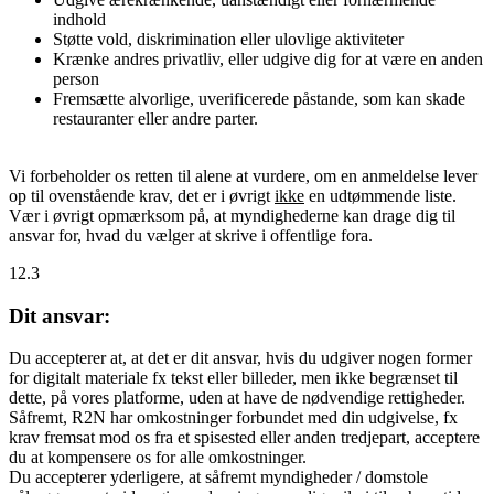
indhold
Støtte vold, diskrimination eller ulovlige aktiviteter
Krænke andres privatliv, eller udgive dig for at være en anden
person
Fremsætte alvorlige, uverificerede påstande, som kan skade
restauranter eller andre parter.
Vi forbeholder os retten til alene at vurdere, om en anmeldelse lever
op til ovenstående krav, det er i øvrigt
ikke
en udtømmende liste.
Vær i øvrigt opmærksom på, at myndighederne kan drage dig til
ansvar for, hvad du vælger at skrive i offentlige fora.
12.3
Dit ansvar:
Du accepterer at, at det er dit ansvar, hvis du udgiver nogen former
for digitalt materiale fx tekst eller billeder, men ikke begrænset til
dette, på vores platforme, uden at have de nødvendige rettigheder.
Såfremt, R2N har omkostninger forbundet med din udgivelse, fx
krav fremsat mod os fra et spisested eller anden tredjepart, acceptere
du at kompensere os for alle omkostninger.
Du accepterer yderligere, at såfremt myndigheder / domstole