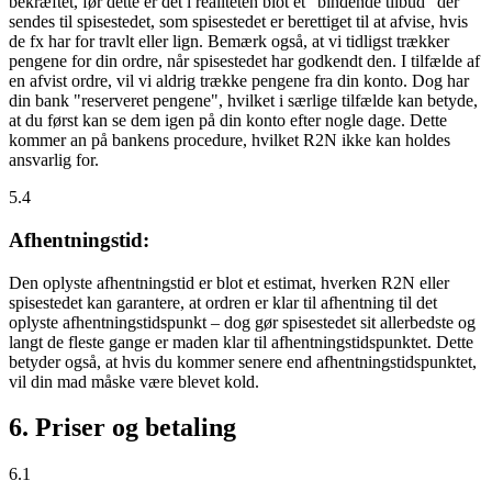
bekræftet, før dette er det i realiteten blot et "bindende tilbud" der
sendes til spisestedet, som spisestedet er berettiget til at afvise, hvis
de fx har for travlt eller lign. Bemærk også, at vi tidligst trækker
pengene for din ordre, når spisestedet har godkendt den. I tilfælde af
en afvist ordre, vil vi aldrig trække pengene fra din konto. Dog har
din bank "reserveret pengene", hvilket i særlige tilfælde kan betyde,
at du først kan se dem igen på din konto efter nogle dage. Dette
kommer an på bankens procedure, hvilket R2N ikke kan holdes
ansvarlig for.
5.4
Afhentningstid:
Den oplyste afhentningstid er blot et estimat, hverken R2N eller
spisestedet kan garantere, at ordren er klar til afhentning til det
oplyste afhentningstidspunkt – dog gør spisestedet sit allerbedste og
langt de fleste gange er maden klar til afhentningstidspunktet. Dette
betyder også, at hvis du kommer senere end afhentningstidspunktet,
vil din mad måske være blevet kold.
6. Priser og betaling
6.1