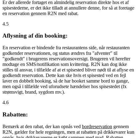
Er der allerede fortaget en almindelig reservation direkte hos et af
spisestederne, er det ikke tilladt at annullere denne, for så at foretage
en reservation gennem R2N med rabat.
4.5
Aflysning af din booking:
En reservation er bindende fra restaurantens side, når restauranten
godkender reservationen, og status ændres fra "afventer" til
"godkendt" i brugerens reservationsoversigt. Brugeren vil herefter
modtage en SMS/notifikation som kvittering. R2N kan dog ikke
stilles til ansvar, i tilfælde af at et spisested bliver nødt til at aflyse en
godkendt reservation. Dette kan ske hvis et spisested ved en fejl
laver en dobbelt booking, så de har booket samme bord to gange,
men også i tilfælde ved uforudsete hændelser hos spisestedet (fx
strømsvigt, brand, sygdom mv.).
4.6
Rabatten:
Bemærk at den rabat, der kan opnås ved
bordreservation
gennem
R2N, gælder for hele regningen, men at rabatten på drikkevarer kun
opnås, hvis drikkevarerne er købt sammen med mad. Rabatten