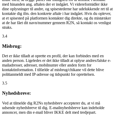
med hinanden ang. aftalen der er indgået. Vi videreformidler ikke
dine oplysninger til andre, og spisestederne har udelukkende ret til at
kontakte dig ifm. den konkrete aftale i har indgået. Hvis du oplever,
at et spisested på platformen kontakter dig direkte, og du mistænker
at de har fået dit navn/nummer gennem R2N, så kontakt os venligst
straks.
3.4
Misbrug:
Det er ikke tilladt at oprette en profil, der kan forbindes med en
anden person. Ligeledes er det ikke tilladt at oplyse andres/falske e-
mailadresser, adresser, mobilnumre eller anden form for
kontaktinformation. I tilfælde af misbrug/chikane vil dette blive
politianmeldt med IP-adresse og tidspunkt for oprettelsen.
3.5
Nyhedsbreve:
Ved at tilmelde dig R2Ns nyhedsbrev accepterer du, at vi må
udsende nyhedsbreve til dig. E-mailnyhedsbreve kan indeholde
annoncer, men din e-mail bliver IKKE delt med tredjepart.