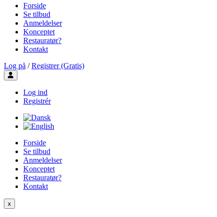
Forside
Se tilbud
Anmeldelser
Konceptet
Restauratør?
Kontakt
Log på
/
Registrer (Gratis)
Toggle user menu
Log ind
Registrér
Forside
Se tilbud
Anmeldelser
Konceptet
Restauratør?
Kontakt
x