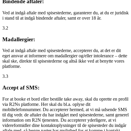
Bindende aftaler:
Ved at indgå aftale med spisestederne, garanterer du, at du er juridisk
i stand til at indgå bindende aftaler, samt er over 18 år.
3.2
Madallergier:
Ved at indgå aftale med spisestederne, accepterer du, at det er dit
eget ansvar at informere om madallergier og/eller intolerance – dette
skal ske, direkte til spisestederne og altså ikke ved at benytte vores
platforme.
3.3
Accept af SMS:
For at booke et bord eller bestille take away, skal du oprette en profil
via R2Ns platforme. Her skal du bl.a. oplyse dit
mobiltelefonnummer. Du accepterer hermed, at vi må udsende SMS
til dig vedr. de aftaler du har indgået med spisestederne, samt generel
information om R2N tjenesten. Du accepterer yderligere, at vi
videreformidler dine kontaktoplysninger til de spisesteder du indgår
aftale med, så begge parter har mulighed for at komme i kontakt