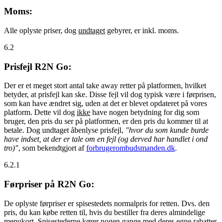
Moms:
Alle oplyste priser, dog
undtaget
gebyrer, er inkl. moms.
6.2
Prisfejl R2N Go:
Der er et meget stort antal take away retter på platformen, hvilket
betyder, at prisfejl kan ske. Disse fejl vil dog typisk være i førprisen,
som kan have ændret sig, uden at det er blevet opdateret på vores
platform. Dette vil dog
ikke
have nogen betydning for dig som
bruger, den pris du ser på platformen, er den pris du kommer til at
betale. Dog undtaget åbenlyse prisfejl,
"hvor du som kunde burde
have indset, at der er tale om en fejl (og derved har handlet i ond
tro)"
, som bekendtgjort af
forbrugerombudsmanden.dk
.
6.2.1
Førpriser på R2N Go:
De oplyste førpriser er spisestedets normalpris for retten. Dvs. den
pris, du kan købe retten til, hvis du bestiller fra deres almindelige
menukort. Spisestederne kører nogen gange med deres egne rabatter