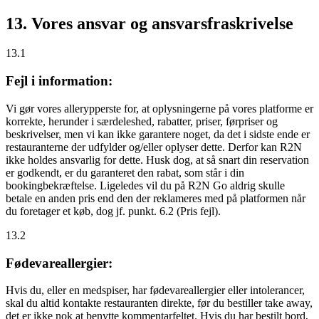
13. Vores ansvar og ansvarsfraskrivelse
13.1
Fejl i information:
Vi gør vores allerypperste for, at oplysningerne på vores platforme er
korrekte, herunder i særdeleshed, rabatter, priser, førpriser og
beskrivelser, men vi kan ikke garantere noget, da det i sidste ende er
restauranterne der udfylder og/eller oplyser dette. Derfor kan R2N
ikke holdes ansvarlig for dette. Husk dog, at så snart din reservation
er godkendt, er du garanteret den rabat, som står i din
bookingbekræftelse. Ligeledes vil du på R2N Go aldrig skulle
betale en anden pris end den der reklameres med på platformen når
du foretager et køb, dog jf. punkt. 6.2 (Pris fejl).
13.2
Fødevareallergier:
Hvis du, eller en medspiser, har fødevareallergier eller intolerancer,
skal du altid kontakte restauranten direkte, før du bestiller take away,
det er
ikke
nok at benytte kommentarfeltet. Hvis du har bestilt bord,