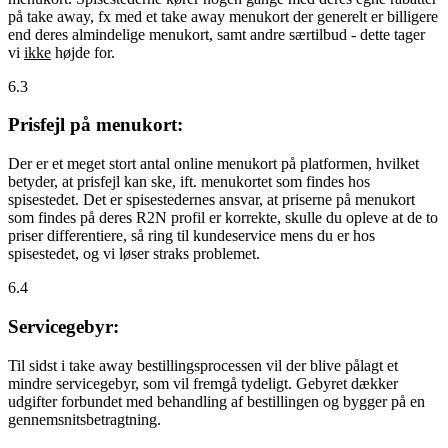
på take away, fx med et take away menukort der generelt er billigere
end deres almindelige menukort, samt andre særtilbud - dette tager
vi
ikke
højde for.
6.3
Prisfejl på menukort:
Der er et meget stort antal online menukort på platformen, hvilket
betyder, at prisfejl kan ske, ift. menukortet som findes hos
spisestedet. Det er spisestedernes ansvar, at priserne på menukort
som findes på deres R2N profil er korrekte, skulle du opleve at de to
priser differentiere, så ring til kundeservice mens du er hos
spisestedet, og vi løser straks problemet.
6.4
Servicegebyr:
Til sidst i take away bestillingsprocessen vil der blive pålagt et
mindre servicegebyr, som vil fremgå tydeligt. Gebyret dækker
udgifter forbundet med behandling af bestillingen og bygger på en
gennemsnitsbetragtning.