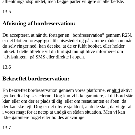
afhentningstidspunktet, men begge parter vil gøre sit allerbedste.
13.5
Afvisning af bordreservation:
Du accepterer, at når du fortager en "bordreservation" gennem R2N,
er det blot en forespørgsel til spisestedet og på samme måde som når
du selv ringer ned, kan det ske, at de er fuldt booket, eller holder
lukket. I dette tilfælde vil du hurtigst muligt blive informeret om
"afvisningen" på SMS eller direkte i appen.
13.6
Bekræftet bordreservation:
En bekræftet bordreservation gennem vores platforme, er
altid
aktivt
godkendt af spisestederne. Dog kan vi ikke garantere, at dit bord står
klar, eller om der er plads til dig, eller om restauranten er åben, da
der kan ske fejl. Dog er det uhyre sjældent, at dette sker, da vi gør alt
i vores magt for at netop at undgå en sådan situation. Men vi kan
ikke garantere noget eller holdes ansvarlige.
13.7