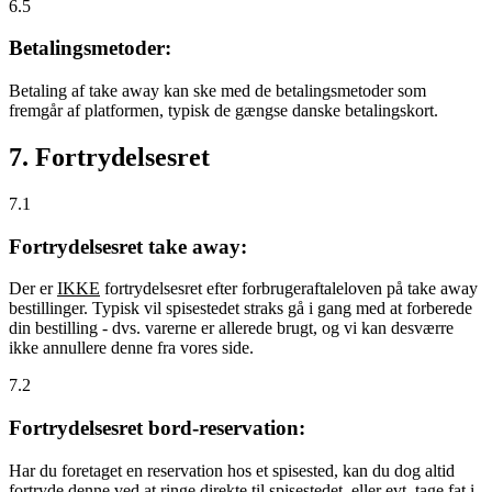
6.5
Betalingsmetoder:
Betaling af take away kan ske med de betalingsmetoder som
fremgår af platformen, typisk de gængse danske betalingskort.
7. Fortrydelsesret
7.1
Fortrydelsesret take away:
Der er
IKKE
fortrydelsesret efter forbrugeraftaleloven på take away
bestillinger. Typisk vil spisestedet straks gå i gang med at forberede
din bestilling - dvs. varerne er allerede brugt, og vi kan desværre
ikke annullere denne fra vores side.
7.2
Fortrydelsesret bord-reservation:
Har du foretaget en reservation hos et spisested, kan du dog altid
fortryde denne ved at ringe direkte til spisestedet, eller evt. tage fat i