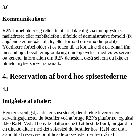
3.6
Kommunikation:
R2N forbeholder sig retten til at kontakte dig via din oplyste e-
mailadresse eller mobiltelefon i tilfælde af administrative forhold (fx
angående en indgået aftale, eller forhold omkring din profil).
Yderligere forbeholder vi os retten til, at kontakte dig på e-mail ifm.
indsamling af evaluering omkring dine oplevelser med vores service
og generel information om R2N tjenesten, også selvom du ikke er
tilmeldt nyhedsbrev fra r2n.dk.
4. Reservation af bord hos spisestederne
4.1
Indgåelse af aftaler:
Bemærk venligst, at det er spisestedet, der direkte leverer den
serveringstjeneste, du bestiller ved at bruge R2Ns platforme, og altså
ikke R2N. Ved at benytte platformene til at bestille bord, indgår du i
en direkte aftale med det spisested du bestiller hos. R2N gør dig i
stand til at reservere bord hos de spisesteder der fremgår af