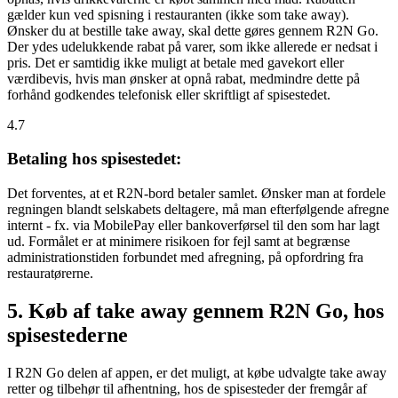
gælder kun ved spisning i restauranten (ikke som take away).
Ønsker du at bestille take away, skal dette gøres gennem R2N Go.
Der ydes udelukkende rabat på varer, som ikke allerede er nedsat i
pris. Det er samtidig ikke muligt at betale med gavekort eller
værdibevis, hvis man ønsker at opnå rabat, medmindre dette på
forhånd godkendes telefonisk eller skriftligt af spisestedet.
4.7
Betaling hos spisestedet:
Det forventes, at et R2N-bord betaler samlet. Ønsker man at fordele
regningen blandt selskabets deltagere, må man efterfølgende afregne
internt - fx. via MobilePay eller bankoverførsel til den som har lagt
ud. Formålet er at minimere risikoen for fejl samt at begrænse
administrationstiden forbundet med afregning, på opfordring fra
restauratørerne.
5. Køb af take away gennem R2N Go, hos
spisestederne
I R2N Go delen af appen, er det muligt, at købe udvalgte take away
retter og tilbehør til afhentning, hos de spisesteder der fremgår af