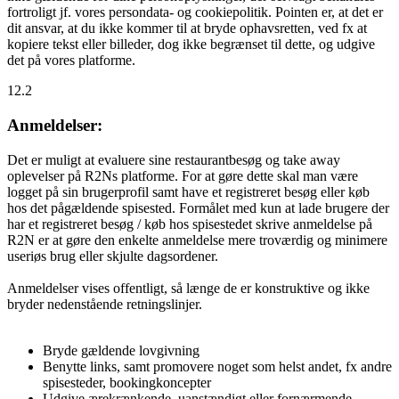
fortroligt jf. vores persondata- og cookiepolitik. Pointen er, at det er
dit ansvar, at du ikke kommer til at bryde ophavsretten, ved fx at
kopiere tekst eller billeder, dog ikke begrænset til dette, og udgive
det på vores platforme.
12.2
Anmeldelser:
Det er muligt at evaluere sine restaurantbesøg og take away
oplevelser på R2Ns platforme. For at gøre dette skal man være
logget på sin brugerprofil samt have et registreret besøg eller køb
hos det pågældende spisested. Formålet med kun at lade brugere der
har et registreret besøg / køb hos spisestedet skrive anmeldelse på
R2N er at gøre den enkelte anmeldelse mere troværdig og minimere
useriøs brug eller skjulte dagsordener.
Anmeldelser vises offentligt, så længe de er konstruktive og ikke
bryder nedenstående retningslinjer.
Bryde gældende lovgivning
Benytte links, samt promovere noget som helst andet, fx andre
spisesteder, bookingkoncepter
Udgive ærekrænkende, uanstændigt eller fornærmende