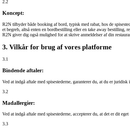
2.2
Koncept:
R2N tilbyder både booking af bord, typisk med rabat, hos de spisestede
et begreb, altså enten en bordbestilling eller en take away bestilling, r
R2N giver dig også mulighed for at skrive anmeldelser af din restauran
3. Vilkår for brug af vores platforme
3.1
Bindende aftaler:
Ved at indgå aftale med spisestederne, garanterer du, at du er juridisk i
3.2
Madallergier:
Ved at indgå aftale med spisestederne, accepterer du, at det er dit eget
3.3