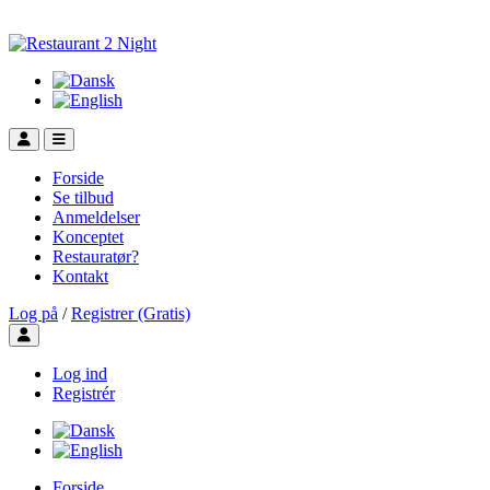
Forside
Se tilbud
Anmeldelser
Konceptet
Restauratør?
Kontakt
Log på
/
Registrer (Gratis)
Toggle user menu
Log ind
Registrér
Forside