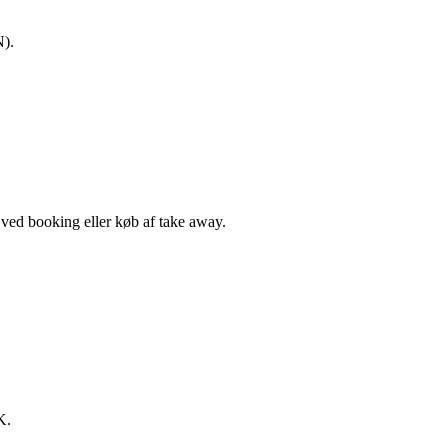
N).
, ved booking eller køb af take away.
K.