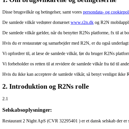
Disse brugsvilkår og betingelser, samt vores
persondata- og cookiepoli
De samlede vilkår vedrører domænet
www.r2n.dk
og R2N mobilapplik
De samlede vilkår gælder, når du benytter R2Ns platforme, fx til at b
Hvis du er restauratør og samarbejder med R2N, er du også underlagt
Vi opfordrer til, at læse de samlede vilkår, før du bruger R2Ns platfo
Vi forbeholder os retten til at revidere de samlede vilkår fra tid til 
Hvis du ikke kan acceptere de samlede vilkår, så benyt venligst ikke
2. Introduktion og R2Ns rolle
2.1
Selskabsoplysninger:
Restaurant 2 Night ApS (CVR 32295401 ) er et dansk selskab der er sti