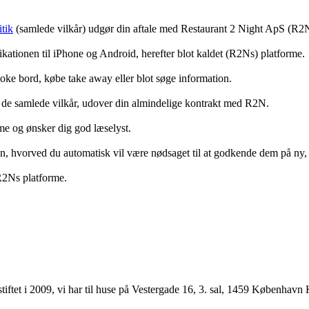
tik
(samlede vilkår) udgør din aftale med Restaurant 2 Night ApS (R2
ationen til iPhone og Android, herefter blot kaldet (R2Ns) platforme.
ooke bord, købe take away eller blot søge information.
 de samlede vilkår, udover din almindelige kontrakt med R2N.
rme og ønsker dig god læselyst.
anden, hvorved du automatisk vil være nødsaget til at godkende dem på ny
 R2Ns platforme.
ftet i 2009, vi har til huse på Vestergade 16, 3. sal, 1459 København 