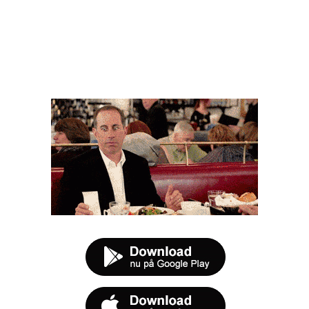
FØR DU SMUTTER
t tilbud næste gang sulten melder sig.