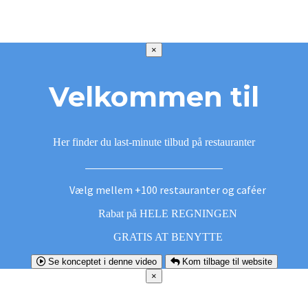
×
Velkommen til
Her finder du last-minute tilbud på restauranter
Vælg mellem +100 restauranter og caféer
Rabat på HELE REGNINGEN
GRATIS AT BENYTTE
Se konceptet i denne video
Kom tilbage til website
×