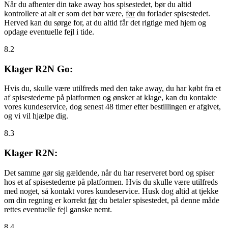
Når du afhenter din take away hos spisestedet, bør du altid
kontrollere at alt er som det bør være,
før
du forlader spisestedet.
Herved kan du sørge for, at du altid får det rigtige med hjem og
opdage eventuelle fejl i tide.
8.2
Klager R2N Go:
Hvis du, skulle være utilfreds med den take away, du har købt fra et
af spisestederne på platformen og ønsker at klage, kan du kontakte
vores kundeservice, dog senest 48 timer efter bestillingen er afgivet,
og vi vil hjælpe dig.
8.3
Klager R2N:
Det samme gør sig gældende, når du har reserveret bord og spiser
hos et af spisestederne på platformen. Hvis du skulle være utilfreds
med noget, så kontakt vores kundeservice. Husk dog altid at tjekke
om din regning er korrekt
før
du betaler spisestedet, på denne måde
rettes eventuelle fejl ganske nemt.
8.4