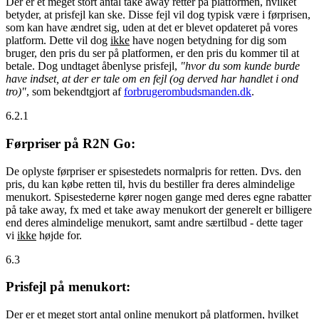
Der er et meget stort antal take away retter på platformen, hvilket
betyder, at prisfejl kan ske. Disse fejl vil dog typisk være i førprisen,
som kan have ændret sig, uden at det er blevet opdateret på vores
platform. Dette vil dog
ikke
have nogen betydning for dig som
bruger, den pris du ser på platformen, er den pris du kommer til at
betale. Dog undtaget åbenlyse prisfejl,
"hvor du som kunde burde
have indset, at der er tale om en fejl (og derved har handlet i ond
tro)"
, som bekendtgjort af
forbrugerombudsmanden.dk
.
6.2.1
Førpriser på R2N Go:
De oplyste førpriser er spisestedets normalpris for retten. Dvs. den
pris, du kan købe retten til, hvis du bestiller fra deres almindelige
menukort. Spisestederne kører nogen gange med deres egne rabatter
på take away, fx med et take away menukort der generelt er billigere
end deres almindelige menukort, samt andre særtilbud - dette tager
vi
ikke
højde for.
6.3
Prisfejl på menukort:
Der er et meget stort antal online menukort på platformen, hvilket