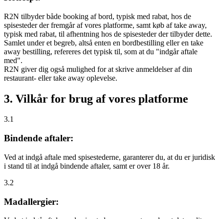
R2N tilbyder både booking af bord, typisk med rabat, hos de
spisesteder der fremgår af vores platforme, samt køb af take away,
typisk med rabat, til afhentning hos de spisesteder der tilbyder dette.
Samlet under et begreb, altså enten en bordbestilling eller en take
away bestilling, refereres det typisk til, som at du "indgår aftale
med".
R2N giver dig også mulighed for at skrive anmeldelser af din
restaurant- eller take away oplevelse.
3. Vilkår for brug af vores platforme
3.1
Bindende aftaler:
Ved at indgå aftale med spisestederne, garanterer du, at du er juridisk
i stand til at indgå bindende aftaler, samt er over 18 år.
3.2
Madallergier: