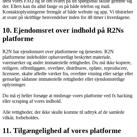
først vores FAQ og se om svaret på dit spørgsmål skulle gemme sig
der. Ellers kan du altid fange os på både telefon og mail.
Kontaktoplysningerne fremgår af både website og app. Vi tilstræber
at svare på skriftlige henvendelser inden for 48 timer i hverdagene.
10. Ejendomsret over indhold på R2Ns
platforme
R2N har ejendomsret over platformene og tjenesten. R2N
platformene indeholder ophavsretligt beskyttet materiale,
varemærker og andre immaterielle rettigheder. Du må ikke kopiere,
redigere, offentliggøre, overføre, distribuere, opføre, reproducere,
licensere, skabe afledte værker fra, overføre visning eller sælge eller
gensælge sådanne immaterielle rettigheder eller ejendomsretlige
oplysninger.
Du må ej heller forsøge at misbruge vores platforme ved fx hacking
eller scraping af vores indhold.
Alle rettigheder, der ikke skulle komme til udtryk af de samlede
vilkår, forbeholdes.
11. Tilgængelighed af vores platforme