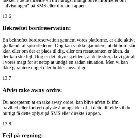
lukket. I dette tilfælde vil du hurtigst muligt blive informeret om
"afvisningen" på SMS eller direkte i appen.
13.6
Bekræftet bordreservation:
En bekræftet bordreservation gennem vores platforme, er
altid
aktivt
godkendt af spisestederne. Dog kan vi ikke garantere, at dit bord står
klar, eller om der er plads til dig, eller om restauranten er åben, da
der kan ske fejl. Dog er det uhyre sjældent, at dette sker, da vi gør alt
i vores magt for at netop at undgå en sådan situation. Men vi kan
ikke garantere noget eller holdes ansvarlige.
13.7
Afvist take away ordre:
Du accepterer, at en take away ordre, kan blive afvist fx ifm.
travlhed eller forkert oplyste åbningstider ol., i dette tilfælde vil du
hurtigt få dette oplyst på SMS eller direkte i appen.
13.8
Fejl på regning: