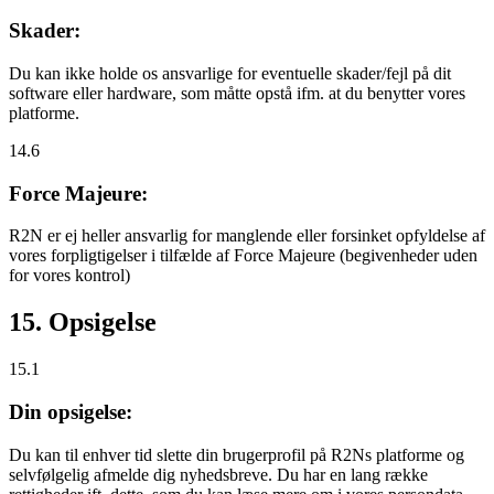
Skader:
Du kan ikke holde os ansvarlige for eventuelle skader/fejl på dit
software eller hardware, som måtte opstå ifm. at du benytter vores
platforme.
14.6
Force Majeure:
R2N er ej heller ansvarlig for manglende eller forsinket opfyldelse af
vores forpligtigelser i tilfælde af Force Majeure (begivenheder uden
for vores kontrol)
15. Opsigelse
15.1
Din opsigelse:
Du kan til enhver tid slette din brugerprofil på R2Ns platforme og
selvfølgelig afmelde dig nyhedsbreve. Du har en lang række