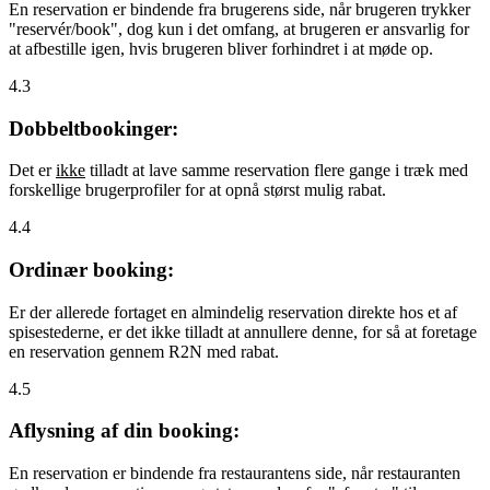
En reservation er bindende fra brugerens side, når brugeren trykker
"reservér/book", dog kun i det omfang, at brugeren er ansvarlig for
at afbestille igen, hvis brugeren bliver forhindret i at møde op.
4.3
Dobbeltbookinger:
Det er
ikke
tilladt at lave samme reservation flere gange i træk med
forskellige brugerprofiler for at opnå størst mulig rabat.
4.4
Ordinær booking:
Er der allerede fortaget en almindelig reservation direkte hos et af
spisestederne, er det ikke tilladt at annullere denne, for så at foretage
en reservation gennem R2N med rabat.
4.5
Aflysning af din booking:
En reservation er bindende fra restaurantens side, når restauranten