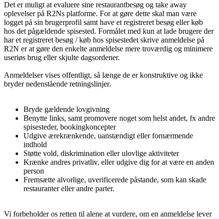
Det er muligt at evaluere sine restaurantbesøg og take away
oplevelser på R2Ns platforme. For at gøre dette skal man være
logget på sin brugerprofil samt have et registreret besøg eller køb
hos det pågældende spisested. Formålet med kun at lade brugere der
har et registreret besøg / køb hos spisestedet skrive anmeldelse på
R2N er at gøre den enkelte anmeldelse mere troværdig og minimere
useriøs brug eller skjulte dagsordener.
Anmeldelser vises offentligt, så længe de er konstruktive og ikke
bryder nedenstående retningslinjer.
Bryde gældende lovgivning
Benytte links, samt promovere noget som helst andet, fx andre
spisesteder, bookingkoncepter
Udgive ærekrænkende, uanstændigt eller fornærmende
indhold
Støtte vold, diskrimination eller ulovlige aktiviteter
Krænke andres privatliv, eller udgive dig for at være en anden
person
Fremsætte alvorlige, uverificerede påstande, som kan skade
restauranter eller andre parter.
Vi forbeholder os retten til alene at vurdere, om en anmeldelse lever