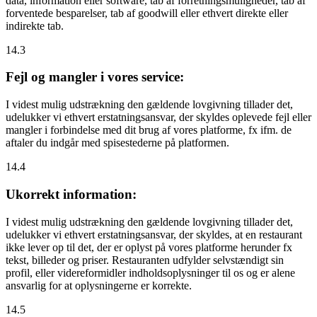
data, information eller software, tab af forretningsmuligheder, tab af
forventede besparelser, tab af goodwill eller ethvert direkte eller
indirekte tab.
14.3
Fejl og mangler i vores service:
I videst mulig udstrækning den gældende lovgivning tillader det,
udelukker vi ethvert erstatningsansvar, der skyldes oplevede fejl eller
mangler i forbindelse med dit brug af vores platforme, fx ifm. de
aftaler du indgår med spisestederne på platformen.
14.4
Ukorrekt information:
I videst mulig udstrækning den gældende lovgivning tillader det,
udelukker vi ethvert erstatningsansvar, der skyldes, at en restaurant
ikke lever op til det, der er oplyst på vores platforme herunder fx
tekst, billeder og priser. Restauranten udfylder selvstændigt sin
profil, eller videreformidler indholdsoplysninger til os og er alene
ansvarlig for at oplysningerne er korrekte.
14.5