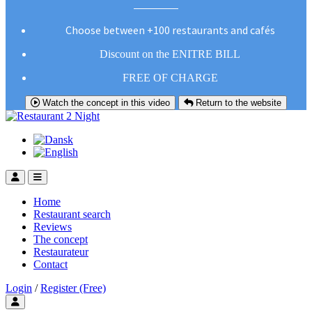
Choose between +100 restaurants and cafés
Discount on the ENITRE BILL
FREE OF CHARGE
Watch the concept in this video
Return to the website
Home
Restaurant search
Reviews
The concept
Restaurateur
Contact
Login
/
Register (Free)
Toggle user menu