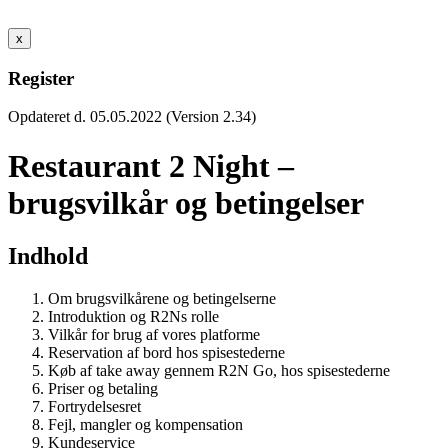
x
Register
Opdateret d. 05.05.2022 (Version 2.34)
Restaurant 2 Night –
brugsvilkår og betingelser
Indhold
Om brugsvilkårene og betingelserne
Introduktion og R2Ns rolle
Vilkår for brug af vores platforme
Reservation af bord hos spisestederne
Køb af take away gennem R2N Go, hos spisestederne
Priser og betaling
Fortrydelsesret
Fejl, mangler og kompensation
Kundeservice