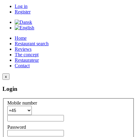
Log in
Register
Home
Restaurant search
Reviews
The concept
Restaurateur
Contact
x
Login
Mobile number
Password