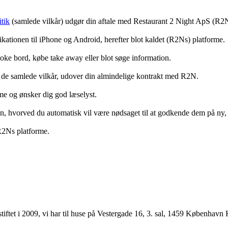
tik
(samlede vilkår) udgør din aftale med Restaurant 2 Night ApS (R2
ationen til iPhone og Android, herefter blot kaldet (R2Ns) platforme.
ooke bord, købe take away eller blot søge information.
 de samlede vilkår, udover din almindelige kontrakt med R2N.
rme og ønsker dig god læselyst.
anden, hvorved du automatisk vil være nødsaget til at godkende dem på ny
 R2Ns platforme.
ftet i 2009, vi har til huse på Vestergade 16, 3. sal, 1459 København 