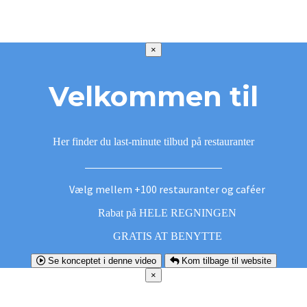
×
Velkommen til
Her finder du last-minute tilbud på restauranter
Vælg mellem +100 restauranter og caféer
Rabat på HELE REGNINGEN
GRATIS AT BENYTTE
Se konceptet i denne video
Kom tilbage til website
×