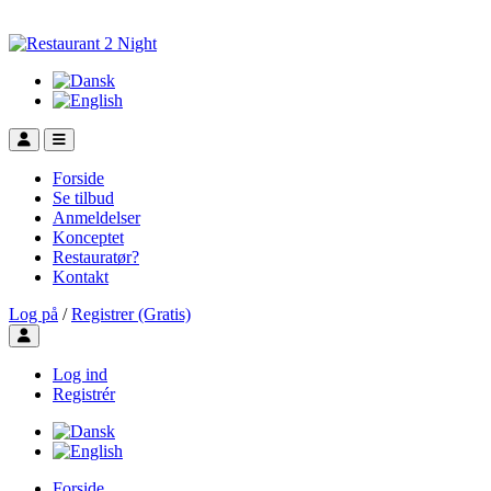
Forside
Se tilbud
Anmeldelser
Konceptet
Restauratør?
Kontakt
Log på
/
Registrer (Gratis)
Toggle user menu
Log ind
Registrér
Forside