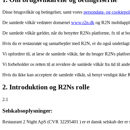
Disse brugsvilkår og betingelser, samt vores
persondata- og cookiepoli
De samlede vilkår vedrører domænet
www.r2n.dk
og R2N mobilapplik
De samlede vilkår gælder, når du benytter R2Ns platforme, fx til at b
Hvis du er restauratør og samarbejder med R2N, er du også underlagt
Vi opfordrer til, at læse de samlede vilkår, før du bruger R2Ns platfo
Vi forbeholder os retten til at revidere de samlede vilkår fra tid til 
Hvis du ikke kan acceptere de samlede vilkår, så benyt venligst ikke
2. Introduktion og R2Ns rolle
2.1
Selskabsoplysninger:
Restaurant 2 Night ApS (CVR 32295401 ) er et dansk selskab der er sti