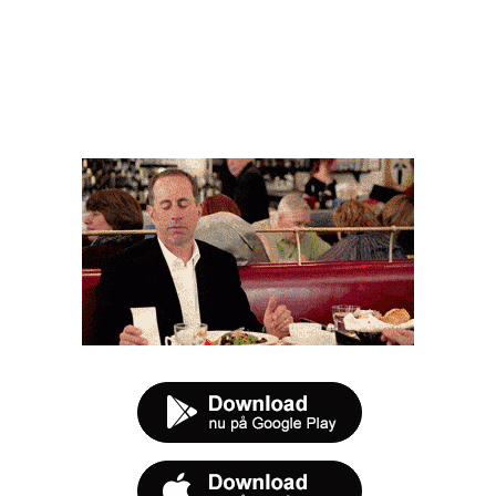
FØR DU SMUTTER
t tilbud næste gang sulten melder sig.