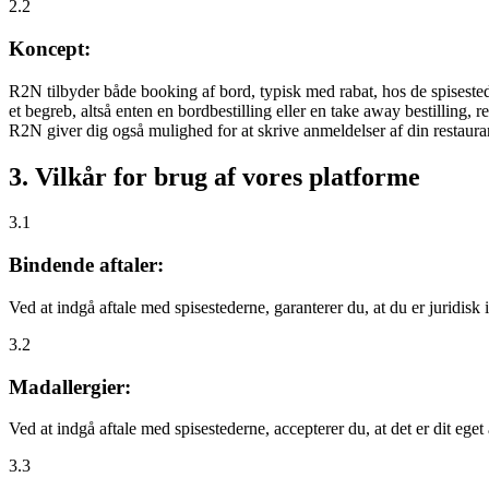
2.2
Koncept:
R2N tilbyder både booking af bord, typisk med rabat, hos de spisestede
et begreb, altså enten en bordbestilling eller en take away bestilling, r
R2N giver dig også mulighed for at skrive anmeldelser af din restauran
3. Vilkår for brug af vores platforme
3.1
Bindende aftaler:
Ved at indgå aftale med spisestederne, garanterer du, at du er juridisk i
3.2
Madallergier:
Ved at indgå aftale med spisestederne, accepterer du, at det er dit eget
3.3