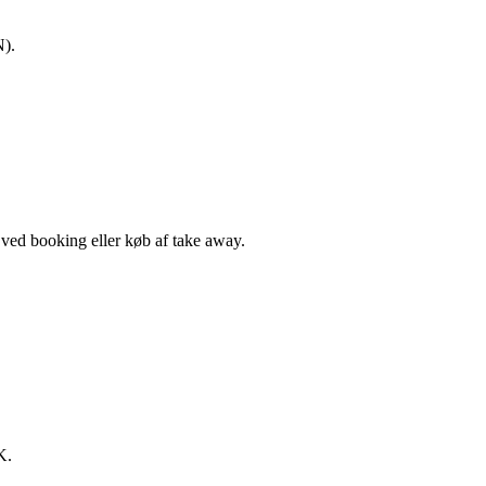
N).
, ved booking eller køb af take away.
K.