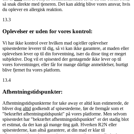
så snak direkte med tjeneren. Det kan aldrig blive vores ansvar, hvis
du oplever en allergisk reaktion.
13.3
Oplevelser er uden for vores kontrol:
Vi har ikke kontrol over hvilken mad og/eller oplevelser
spisestederne leverer til dig, så vi kan ikke garantere, at maden eller
oplevelsen lever op til din forventning, især da disse ting er meget
subjektive. Dog vil et spisested der gentagende ikke lever op til
vores forventninger, eller får for mange dårlige anmeldelser, hurtigt
blive fjernet fra vores platform.
13.4
Afhentningstidspunkter:
Afhentningstidspunkterne for take away er altid kun estimerede, de
bliver dog
altid
godkendt af spisestederne, før de fremgår som et
"bekræftet afhentningstidspunkt" på vores platforme. Men selvom
spisestedet har "bekræftet afhentningstidspunktet" er det stadig blot
et estimat, da der kan gå mange ting galt. Hverken R2N eller
spisestederne, kan altså garantere, at din mad er klar til