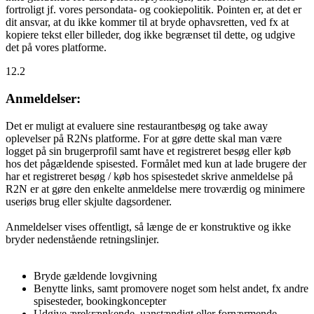
fortroligt jf. vores persondata- og cookiepolitik. Pointen er, at det er
dit ansvar, at du ikke kommer til at bryde ophavsretten, ved fx at
kopiere tekst eller billeder, dog ikke begrænset til dette, og udgive
det på vores platforme.
12.2
Anmeldelser:
Det er muligt at evaluere sine restaurantbesøg og take away
oplevelser på R2Ns platforme. For at gøre dette skal man være
logget på sin brugerprofil samt have et registreret besøg eller køb
hos det pågældende spisested. Formålet med kun at lade brugere der
har et registreret besøg / køb hos spisestedet skrive anmeldelse på
R2N er at gøre den enkelte anmeldelse mere troværdig og minimere
useriøs brug eller skjulte dagsordener.
Anmeldelser vises offentligt, så længe de er konstruktive og ikke
bryder nedenstående retningslinjer.
Bryde gældende lovgivning
Benytte links, samt promovere noget som helst andet, fx andre
spisesteder, bookingkoncepter
Udgive ærekrænkende, uanstændigt eller fornærmende