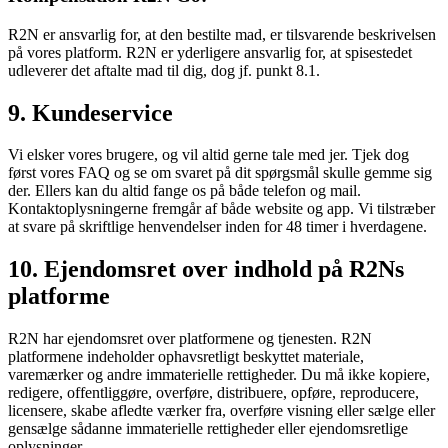
R2N er ansvarlig for, at den bestilte mad, er tilsvarende beskrivelsen
på vores platform. R2N er yderligere ansvarlig for, at spisestedet
udleverer det aftalte mad til dig, dog jf. punkt 8.1.
9. Kundeservice
Vi elsker vores brugere, og vil altid gerne tale med jer. Tjek dog
først vores FAQ og se om svaret på dit spørgsmål skulle gemme sig
der. Ellers kan du altid fange os på både telefon og mail.
Kontaktoplysningerne fremgår af både website og app. Vi tilstræber
at svare på skriftlige henvendelser inden for 48 timer i hverdagene.
10. Ejendomsret over indhold på R2Ns
platforme
R2N har ejendomsret over platformene og tjenesten. R2N
platformene indeholder ophavsretligt beskyttet materiale,
varemærker og andre immaterielle rettigheder. Du må ikke kopiere,
redigere, offentliggøre, overføre, distribuere, opføre, reproducere,
licensere, skabe afledte værker fra, overføre visning eller sælge eller
gensælge sådanne immaterielle rettigheder eller ejendomsretlige
oplysninger.