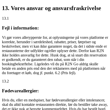
13. Vores ansvar og ansvarsfraskrivelse
13.1
Fejl i information:
Vi gør vores allerypperste for, at oplysningerne på vores platforme er
korrekte, herunder i særdeleshed, rabatter, priser, førpriser og
beskrivelser, men vi kan ikke garantere noget, da det i sidste ende er
restauranterne der udfylder og/eller oplyser dette. Derfor kan R2N
ikke holdes ansvarlig for dette. Husk dog, at så snart din reservation
er godkendt, er du garanteret den rabat, som står i din
bookingbekræftelse. Ligeledes vil du på R2N Go aldrig skulle
betale en anden pris end den der reklameres med på platformen når
du foretager et køb, dog jf. punkt. 6.2 (Pris fejl).
13.2
Fødevareallergier:
Hvis du, eller en medspiser, har fødevareallergier eller intolerancer,
skal du altid kontakte restauranten direkte, før du bestiller take away,
det er
ikke
nok at benytte kommentarfeltet. Hvis du har bestilt bord,