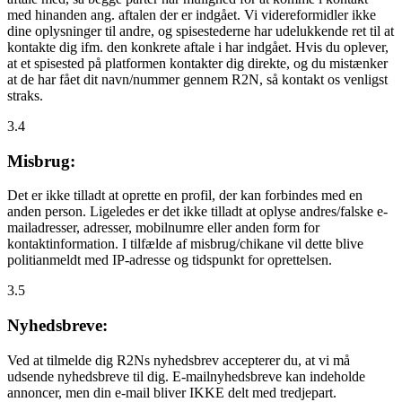
med hinanden ang. aftalen der er indgået. Vi videreformidler ikke
dine oplysninger til andre, og spisestederne har udelukkende ret til at
kontakte dig ifm. den konkrete aftale i har indgået. Hvis du oplever,
at et spisested på platformen kontakter dig direkte, og du mistænker
at de har fået dit navn/nummer gennem R2N, så kontakt os venligst
straks.
3.4
Misbrug:
Det er ikke tilladt at oprette en profil, der kan forbindes med en
anden person. Ligeledes er det ikke tilladt at oplyse andres/falske e-
mailadresser, adresser, mobilnumre eller anden form for
kontaktinformation. I tilfælde af misbrug/chikane vil dette blive
politianmeldt med IP-adresse og tidspunkt for oprettelsen.
3.5
Nyhedsbreve:
Ved at tilmelde dig R2Ns nyhedsbrev accepterer du, at vi må
udsende nyhedsbreve til dig. E-mailnyhedsbreve kan indeholde
annoncer, men din e-mail bliver IKKE delt med tredjepart.