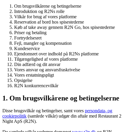
Om brugsvilkårene og betingelserne
Introduktion og R2Ns rolle
Vilkår for brug af vores platforme
Reservation af bord hos spisestederne
Køb af take away gennem R2N Go, hos spisestederne
Priser og betaling
Fortrydelsesret
Fejl, mangler og kompensation
Kundeservice
Ejendomsret over indhold på R2Ns platforme
Tilgængelighed af vores platforme
Din adfærd og dit ansvar
Vores ansvar og ansvarsfraskrivelse
Vores erstatningspligt
Opsigelse
R2N konkurrencevilkår
1. Om brugsvilkårene og betingelserne
Disse brugsvilkår og betingelser, samt vores
persondata- og
cookiepolitik
(samlede vilkår) udgør din aftale med Restaurant 2
Night ApS (R2N).
De samlede vilkår vedrører domænet
www.r2n.dk
og R2N