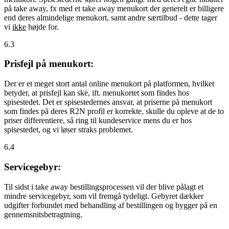
på take away, fx med et take away menukort der generelt er billigere
end deres almindelige menukort, samt andre særtilbud - dette tager
vi
ikke
højde for.
6.3
Prisfejl på menukort:
Der er et meget stort antal online menukort på platformen, hvilket
betyder, at prisfejl kan ske, ift. menukortet som findes hos
spisestedet. Det er spisestedernes ansvar, at priserne på menukort
som findes på deres R2N profil er korrekte, skulle du opleve at de to
priser differentiere, så ring til kundeservice mens du er hos
spisestedet, og vi løser straks problemet.
6.4
Servicegebyr:
Til sidst i take away bestillingsprocessen vil der blive pålagt et
mindre servicegebyr, som vil fremgå tydeligt. Gebyret dækker
udgifter forbundet med behandling af bestillingen og bygger på en
gennemsnitsbetragtning.