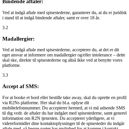
Bindende aftaler:
Ved at indgå aftale med spisestederne, garanterer du, at du er juridisk
i stand til at indgå bindende aftaler, samt er over 18 år.
3.2
Madallergier:
Ved at indgå aftale med spisestederne, accepterer du, at det er dit
eget ansvar at informere om madallergier og/eller intolerance – dette
skal ske, direkte til spisestederne og altså ikke ved at benytte vores
platforme.
3.3
Accept af SMS:
For at booke et bord eller bestille take away, skal du oprette en profil
via R2Ns platforme. Her skal du bl.a. oplyse dit
mobiltelefonnummer. Du accepterer hermed, at vi må udsende SMS
til dig vedr. de aftaler du har indgået med spisestederne, samt generel
information om R2N tjenesten. Du accepterer yderligere, at vi
videreformidler dine kontaktoplysninger til de spisesteder du indgår
aftale med, så begge parter har mulighed for at komme i kontakt