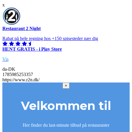
x
Restaurant 2 Night
Rabat på hele regning hos +150 spisesteder nær dig
HENT GRATIS - i Play Store
Vis
da-DK
1785985253357
https://www.r2n.dk/
×
Velkommen til
Her finder du last-minute tilbud på restauranter