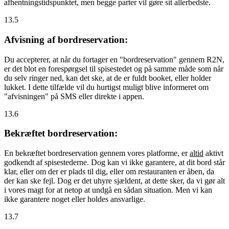
afhentningstidspunktet, men begge parter vil gøre sit allerbedste.
13.5
Afvisning af bordreservation:
Du accepterer, at når du fortager en "bordreservation" gennem R2N,
er det blot en forespørgsel til spisestedet og på samme måde som når
du selv ringer ned, kan det ske, at de er fuldt booket, eller holder
lukket. I dette tilfælde vil du hurtigst muligt blive informeret om
"afvisningen" på SMS eller direkte i appen.
13.6
Bekræftet bordreservation:
En bekræftet bordreservation gennem vores platforme, er
altid
aktivt
godkendt af spisestederne. Dog kan vi ikke garantere, at dit bord står
klar, eller om der er plads til dig, eller om restauranten er åben, da
der kan ske fejl. Dog er det uhyre sjældent, at dette sker, da vi gør alt
i vores magt for at netop at undgå en sådan situation. Men vi kan
ikke garantere noget eller holdes ansvarlige.
13.7