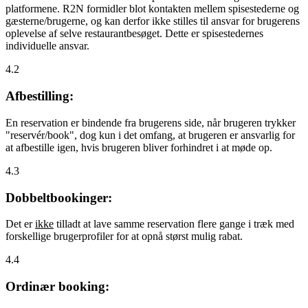
platformene. R2N formidler blot kontakten mellem spisestederne og
gæsterne/brugerne, og kan derfor ikke stilles til ansvar for brugerens
oplevelse af selve restaurantbesøget. Dette er spisestedernes
individuelle ansvar.
4.2
Afbestilling:
En reservation er bindende fra brugerens side, når brugeren trykker
"reservér/book", dog kun i det omfang, at brugeren er ansvarlig for
at afbestille igen, hvis brugeren bliver forhindret i at møde op.
4.3
Dobbeltbookinger:
Det er
ikke
tilladt at lave samme reservation flere gange i træk med
forskellige brugerprofiler for at opnå størst mulig rabat.
4.4
Ordinær booking: