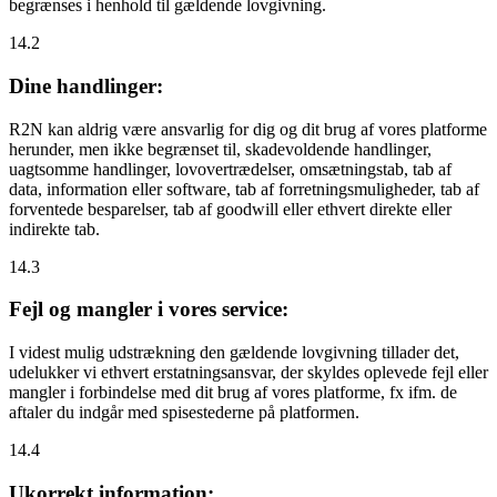
begrænses i henhold til gældende lovgivning.
14.2
Dine handlinger:
R2N kan aldrig være ansvarlig for dig og dit brug af vores platforme
herunder, men ikke begrænset til, skadevoldende handlinger,
uagtsomme handlinger, lovovertrædelser, omsætningstab, tab af
data, information eller software, tab af forretningsmuligheder, tab af
forventede besparelser, tab af goodwill eller ethvert direkte eller
indirekte tab.
14.3
Fejl og mangler i vores service:
I videst mulig udstrækning den gældende lovgivning tillader det,
udelukker vi ethvert erstatningsansvar, der skyldes oplevede fejl eller
mangler i forbindelse med dit brug af vores platforme, fx ifm. de
aftaler du indgår med spisestederne på platformen.
14.4
Ukorrekt information: