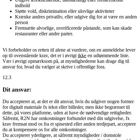
indhold
Støtte vold, diskrimination eller ulovlige aktiviteter
Krænke andres privatliv, eller udgive dig for at være en anden
person
Fremsætte alvorlige, uverificerede påstande, som kan skade
restauranter eller andre parter.
Vi forbeholder os retten til alene at vurdere, om en anmeldelse lever
op til ovenstående krav, det er i øvrigt
ikke
en udtømmende liste.
Vær i øvrigt opmærksom på, at myndighederne kan drage dig til
ansvar for, hvad du vælger at skrive i offentlige fora.
12.3
Dit ansvar:
Du accepterer at, at det er dit ansvar, hvis du udgiver nogen former
for digitalt materiale fx tekst eller billeder, men ikke begrænset til
dette, på vores platforme, uden at have de nødvendige rettigheder.
Såfremt, R2N har omkostninger forbundet med din udgivelse, fx
krav fremsat mod os fra et spisested eller anden tredjepart, acceptere
du at kompensere os for alle omkostninger.
Du accepterer yderligere, at såfremt myndigheder / domstole