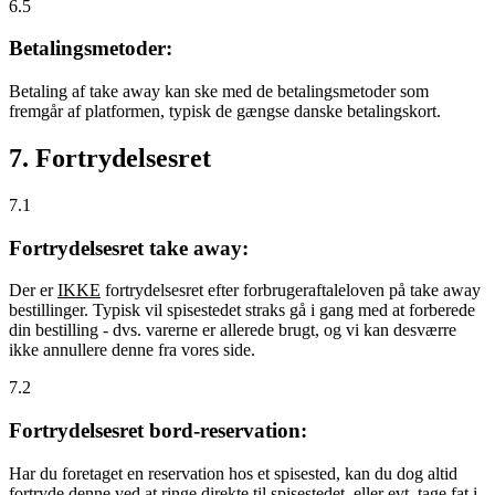
6.5
Betalingsmetoder:
Betaling af take away kan ske med de betalingsmetoder som
fremgår af platformen, typisk de gængse danske betalingskort.
7. Fortrydelsesret
7.1
Fortrydelsesret take away:
Der er
IKKE
fortrydelsesret efter forbrugeraftaleloven på take away
bestillinger. Typisk vil spisestedet straks gå i gang med at forberede
din bestilling - dvs. varerne er allerede brugt, og vi kan desværre
ikke annullere denne fra vores side.
7.2
Fortrydelsesret bord-reservation:
Har du foretaget en reservation hos et spisested, kan du dog altid
fortryde denne ved at ringe direkte til spisestedet, eller evt. tage fat i