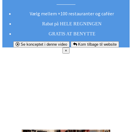
Vælg mellem +100 restauranter og caféer
Rabat på HELE REGNINGEN
GRATIS AT BENYTTE
Se konceptet i denne video
Kom tilbage til website
×
FØR DU
SMUTTER!
Hent vores gratis app og undgå at gå glip af et
godt tilbud næste gang sulten melder sig.