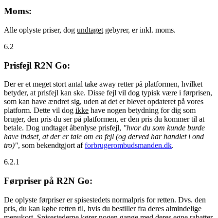
Moms:
Alle oplyste priser, dog
undtaget
gebyrer, er inkl. moms.
6.2
Prisfejl R2N Go:
Der er et meget stort antal take away retter på platformen, hvilket
betyder, at prisfejl kan ske. Disse fejl vil dog typisk være i førprisen,
som kan have ændret sig, uden at det er blevet opdateret på vores
platform. Dette vil dog
ikke
have nogen betydning for dig som
bruger, den pris du ser på platformen, er den pris du kommer til at
betale. Dog undtaget åbenlyse prisfejl,
"hvor du som kunde burde
have indset, at der er tale om en fejl (og derved har handlet i ond
tro)"
, som bekendtgjort af
forbrugerombudsmanden.dk
.
6.2.1
Førpriser på R2N Go:
De oplyste førpriser er spisestedets normalpris for retten. Dvs. den
pris, du kan købe retten til, hvis du bestiller fra deres almindelige
menukort. Spisestederne kører nogen gange med deres egne rabatter