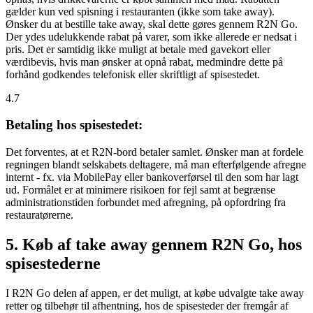
gælder kun ved spisning i restauranten (ikke som take away).
Ønsker du at bestille take away, skal dette gøres gennem R2N Go.
Der ydes udelukkende rabat på varer, som ikke allerede er nedsat i
pris. Det er samtidig ikke muligt at betale med gavekort eller
værdibevis, hvis man ønsker at opnå rabat, medmindre dette på
forhånd godkendes telefonisk eller skriftligt af spisestedet.
4.7
Betaling hos spisestedet:
Det forventes, at et R2N-bord betaler samlet. Ønsker man at fordele
regningen blandt selskabets deltagere, må man efterfølgende afregne
internt - fx. via MobilePay eller bankoverførsel til den som har lagt
ud. Formålet er at minimere risikoen for fejl samt at begrænse
administrationstiden forbundet med afregning, på opfordring fra
restauratørerne.
5. Køb af take away gennem R2N Go, hos
spisestederne
I R2N Go delen af appen, er det muligt, at købe udvalgte take away
retter og tilbehør til afhentning, hos de spisesteder der fremgår af