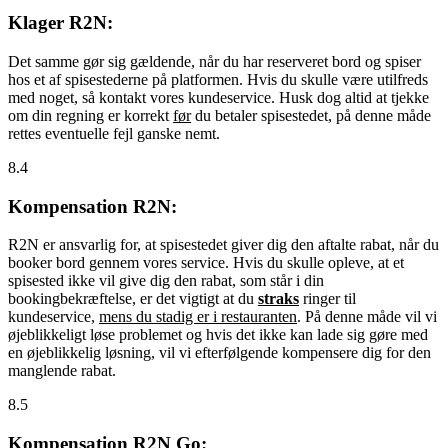
Klager R2N:
Det samme gør sig gældende, når du har reserveret bord og spiser
hos et af spisestederne på platformen. Hvis du skulle være utilfreds
med noget, så kontakt vores kundeservice. Husk dog altid at tjekke
om din regning er korrekt
før
du betaler spisestedet, på denne måde
rettes eventuelle fejl ganske nemt.
8.4
Kompensation R2N:
R2N er ansvarlig for, at spisestedet giver dig den aftalte rabat, når du
booker bord gennem vores service. Hvis du skulle opleve, at et
spisested ikke vil give dig den rabat, som står i din
bookingbekræftelse, er det vigtigt at du
straks
ringer til
kundeservice,
mens du stadig er i restauranten
. På denne måde vil vi
øjeblikkeligt løse problemet og hvis det ikke kan lade sig gøre med
en øjeblikkelig løsning, vil vi efterfølgende kompensere dig for den
manglende rabat.
8.5
Kompensation R2N Go: