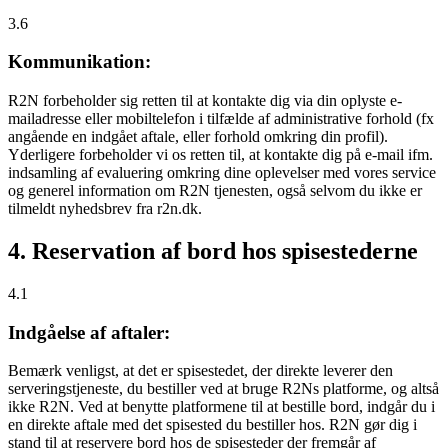
3.6
Kommunikation:
R2N forbeholder sig retten til at kontakte dig via din oplyste e-
mailadresse eller mobiltelefon i tilfælde af administrative forhold (fx
angående en indgået aftale, eller forhold omkring din profil).
Yderligere forbeholder vi os retten til, at kontakte dig på e-mail ifm.
indsamling af evaluering omkring dine oplevelser med vores service
og generel information om R2N tjenesten, også selvom du ikke er
tilmeldt nyhedsbrev fra r2n.dk.
4. Reservation af bord hos spisestederne
4.1
Indgåelse af aftaler:
Bemærk venligst, at det er spisestedet, der direkte leverer den
serveringstjeneste, du bestiller ved at bruge R2Ns platforme, og altså
ikke R2N. Ved at benytte platformene til at bestille bord, indgår du i
en direkte aftale med det spisested du bestiller hos. R2N gør dig i
stand til at reservere bord hos de spisesteder der fremgår af