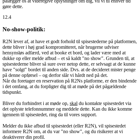
pålægger os at videregive oplysninger om dig, vil vi til enhver tid
gøre dette.
12.4
No-show-politik:
R2N lever af, at have et godt forhold til spisestederne på platformen,
dette bliver i høj grad kompromitteret, når brugerne udviser
hensynsløs adfærd, ved at booke et bord, og lader være med at
dukke op eller melde afbud – et så kaldt "no show". Grunden til, at
spisestederne bliver så sure over netop dette, er selvsagt at de kunne
have "solgt" bordet til anden side. Dvs. at de decideret mister penge
på denne opførsel – og derfor slår vi hårdt ned på det.
Når du foretager en reservation på R2Ns platforme, er den bindende
i det omfang, at du forpligter dig til at møde på det pågældende
tidspunkt.
Bliver du forhindret i at møde op,
skal
du kontakte spisestedet via
det oplyste telefonnummer og meddele dette. Kan du ikke komme
igennem til spisestedet, ring da til vores support.
Melder du ikke afbud til spisestedet (eller R2N), vil spisestedet
informere R2N om, at du var "no show", og du risikerer at vi
deaktiverer din profil.