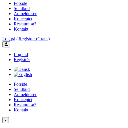
Forside
Se tilbud
Anmeldelser
Konceptet
Restauratør?
Kontakt
Log på
/
Registrer (Gratis)
Toggle user menu
Log ind
Registrér
Forside
Se tilbud
Anmeldelser
Konceptet
Restauratør?
Kontakt
x