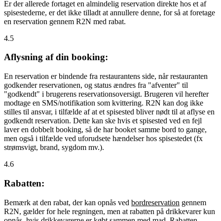
Er der allerede fortaget en almindelig reservation direkte hos et af
spisestederne, er det ikke tilladt at annullere denne, for så at foretage
en reservation gennem R2N med rabat.
4.5
Aflysning af din booking:
En reservation er bindende fra restaurantens side, når restauranten
godkender reservationen, og status ændres fra "afventer" til
"godkendt" i brugerens reservationsoversigt. Brugeren vil herefter
modtage en SMS/notifikation som kvittering. R2N kan dog ikke
stilles til ansvar, i tilfælde af at et spisested bliver nødt til at aflyse en
godkendt reservation. Dette kan ske hvis et spisested ved en fejl
laver en dobbelt booking, så de har booket samme bord to gange,
men også i tilfælde ved uforudsete hændelser hos spisestedet (fx
strømsvigt, brand, sygdom mv.).
4.6
Rabatten:
Bemærk at den rabat, der kan opnås ved
bordreservation
gennem
R2N, gælder for hele regningen, men at rabatten på drikkevarer kun
opnås, hvis drikkevarerne er købt sammen med mad. Rabatten