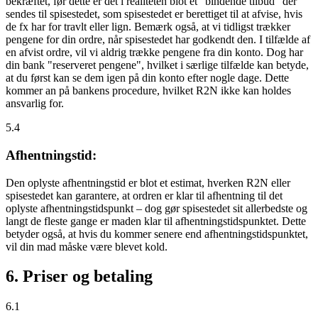
bekræftet, før dette er det i realiteten blot et "bindende tilbud" der
sendes til spisestedet, som spisestedet er berettiget til at afvise, hvis
de fx har for travlt eller lign. Bemærk også, at vi tidligst trækker
pengene for din ordre, når spisestedet har godkendt den. I tilfælde af
en afvist ordre, vil vi aldrig trække pengene fra din konto. Dog har
din bank "reserveret pengene", hvilket i særlige tilfælde kan betyde,
at du først kan se dem igen på din konto efter nogle dage. Dette
kommer an på bankens procedure, hvilket R2N ikke kan holdes
ansvarlig for.
5.4
Afhentningstid:
Den oplyste afhentningstid er blot et estimat, hverken R2N eller
spisestedet kan garantere, at ordren er klar til afhentning til det
oplyste afhentningstidspunkt – dog gør spisestedet sit allerbedste og
langt de fleste gange er maden klar til afhentningstidspunktet. Dette
betyder også, at hvis du kommer senere end afhentningstidspunktet,
vil din mad måske være blevet kold.
6. Priser og betaling
6.1