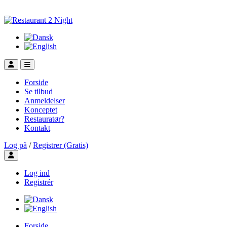
Forside
Se tilbud
Anmeldelser
Konceptet
Restauratør?
Kontakt
Log på
/
Registrer (Gratis)
Toggle user menu
Log ind
Registrér
Forside