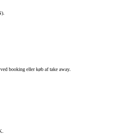
N).
, ved booking eller køb af take away.
K.