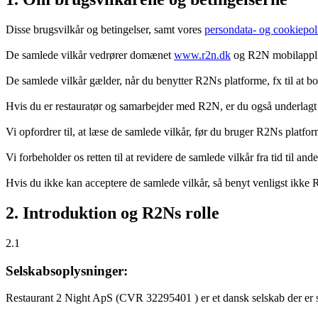
Disse brugsvilkår og betingelser, samt vores
persondata- og cookiepoli
De samlede vilkår vedrører domænet
www.r2n.dk
og R2N mobilapplik
De samlede vilkår gælder, når du benytter R2Ns platforme, fx til at b
Hvis du er restauratør og samarbejder med R2N, er du også underlagt
Vi opfordrer til, at læse de samlede vilkår, før du bruger R2Ns platfo
Vi forbeholder os retten til at revidere de samlede vilkår fra tid til 
Hvis du ikke kan acceptere de samlede vilkår, så benyt venligst ikke
2. Introduktion og R2Ns rolle
2.1
Selskabsoplysninger:
Restaurant 2 Night ApS (CVR 32295401 ) er et dansk selskab der er sti