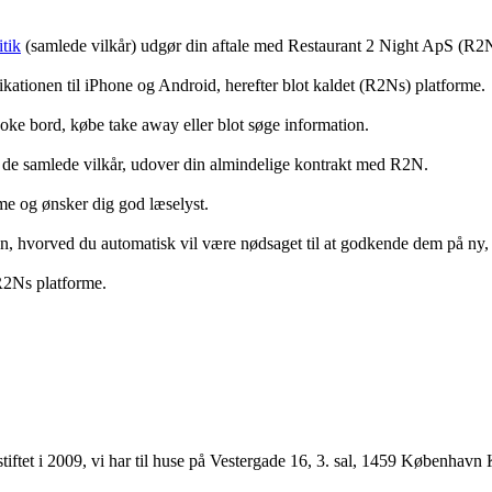
tik
(samlede vilkår) udgør din aftale med Restaurant 2 Night ApS (R2
ationen til iPhone og Android, herefter blot kaldet (R2Ns) platforme.
ooke bord, købe take away eller blot søge information.
 de samlede vilkår, udover din almindelige kontrakt med R2N.
rme og ønsker dig god læselyst.
anden, hvorved du automatisk vil være nødsaget til at godkende dem på ny
 R2Ns platforme.
ftet i 2009, vi har til huse på Vestergade 16, 3. sal, 1459 København 