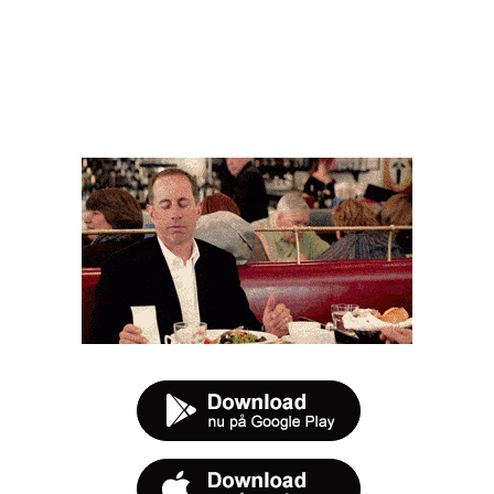
FØR DU SMUTTER
t tilbud næste gang sulten melder sig.