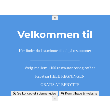
×
Velkommen til
Her finder du last-minute tilbud på restauranter
Vælg mellem +100 restauranter og caféer
Rabat på HELE REGNINGEN
GRATIS AT BENYTTE
Se konceptet i denne video
Kom tilbage til website
×