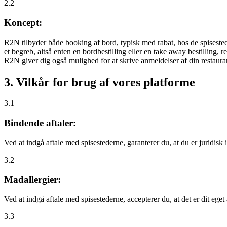
2.2
Koncept:
R2N tilbyder både booking af bord, typisk med rabat, hos de spisestede
et begreb, altså enten en bordbestilling eller en take away bestilling, r
R2N giver dig også mulighed for at skrive anmeldelser af din restauran
3. Vilkår for brug af vores platforme
3.1
Bindende aftaler:
Ved at indgå aftale med spisestederne, garanterer du, at du er juridisk i
3.2
Madallergier:
Ved at indgå aftale med spisestederne, accepterer du, at det er dit eget
3.3