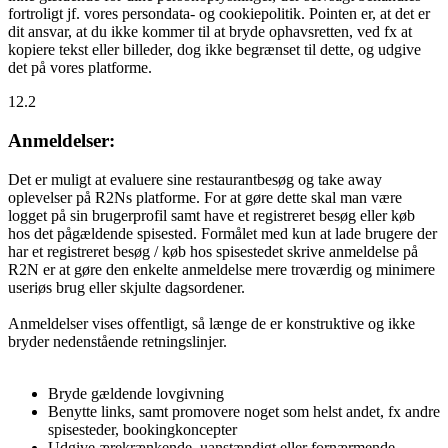
fortroligt jf. vores persondata- og cookiepolitik. Pointen er, at det er
dit ansvar, at du ikke kommer til at bryde ophavsretten, ved fx at
kopiere tekst eller billeder, dog ikke begrænset til dette, og udgive
det på vores platforme.
12.2
Anmeldelser:
Det er muligt at evaluere sine restaurantbesøg og take away
oplevelser på R2Ns platforme. For at gøre dette skal man være
logget på sin brugerprofil samt have et registreret besøg eller køb
hos det pågældende spisested. Formålet med kun at lade brugere der
har et registreret besøg / køb hos spisestedet skrive anmeldelse på
R2N er at gøre den enkelte anmeldelse mere troværdig og minimere
useriøs brug eller skjulte dagsordener.
Anmeldelser vises offentligt, så længe de er konstruktive og ikke
bryder nedenstående retningslinjer.
Bryde gældende lovgivning
Benytte links, samt promovere noget som helst andet, fx andre
spisesteder, bookingkoncepter
Udgive ærekrænkende, uanstændigt eller fornærmende