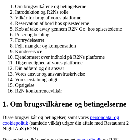
Om brugsvilkårene og betingelserne
Introduktion og R2Ns rolle
Vilkår for brug af vores platforme
Reservation af bord hos spisestederne
Køb af take away gennem R2N Go, hos spisestederne
Priser og betaling
Fortrydelsesret
Fejl, mangler og kompensation
Kundeservice
Ejendomsret over indhold på R2Ns platforme
Tilgængelighed af vores platforme
Din adfærd og dit ansvar
Vores ansvar og ansvarsfraskrivelse
Vores erstatningspligt
Opsigelse
R2N konkurrencevilkår
1. Om brugsvilkårene og betingelserne
Disse brugsvilkår og betingelser, samt vores
persondata- og
cookiepolitik
(samlede vilkår) udgør din aftale med Restaurant 2
Night ApS (R2N).
De samlede vilkår vedrører domænet
www.r2n.dk
og R2N