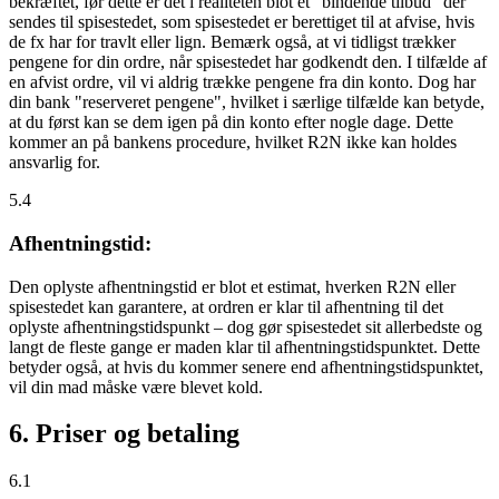
bekræftet, før dette er det i realiteten blot et "bindende tilbud" der
sendes til spisestedet, som spisestedet er berettiget til at afvise, hvis
de fx har for travlt eller lign. Bemærk også, at vi tidligst trækker
pengene for din ordre, når spisestedet har godkendt den. I tilfælde af
en afvist ordre, vil vi aldrig trække pengene fra din konto. Dog har
din bank "reserveret pengene", hvilket i særlige tilfælde kan betyde,
at du først kan se dem igen på din konto efter nogle dage. Dette
kommer an på bankens procedure, hvilket R2N ikke kan holdes
ansvarlig for.
5.4
Afhentningstid:
Den oplyste afhentningstid er blot et estimat, hverken R2N eller
spisestedet kan garantere, at ordren er klar til afhentning til det
oplyste afhentningstidspunkt – dog gør spisestedet sit allerbedste og
langt de fleste gange er maden klar til afhentningstidspunktet. Dette
betyder også, at hvis du kommer senere end afhentningstidspunktet,
vil din mad måske være blevet kold.
6. Priser og betaling
6.1