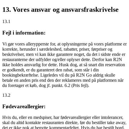
13. Vores ansvar og ansvarsfraskrivelse
13.1
Fejl i information:
Vi gør vores allerypperste for, at oplysningerne på vores platforme er
korrekte, herunder i særdeleshed, rabatter, priser, førpriser og
beskrivelser, men vi kan ikke garantere noget, da det i sidste ende er
restauranterne der udfylder og/eller oplyser dette. Derfor kan R2N
ikke holdes ansvarlig for dette. Husk dog, at så snart din reservation
er godkendt, er du garanteret den rabat, som står i din
bookingbekræftelse. Ligeledes vil du på R2N Go aldrig skulle
betale en anden pris end den der reklameres med på platformen når
du foretager et køb, dog jf. punkt. 6.2 (Pris fejl).
13.2
Fødevareallergier:
Hvis du, eller en medspiser, har fødevareallergier eller intolerancer,
skal du altid kontakte restauranten direkte, før du bestiller take away,
det er
ikke
nok at benytte kommentarfeltet. Hvis du har bestilt bord,