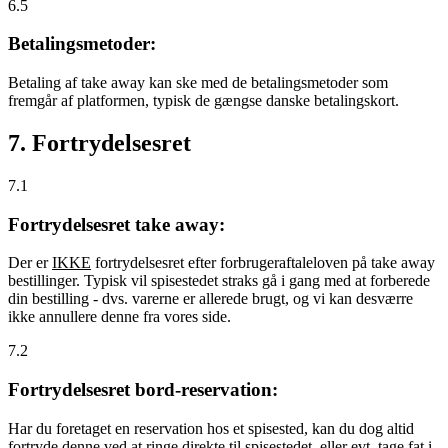
6.5
Betalingsmetoder:
Betaling af take away kan ske med de betalingsmetoder som
fremgår af platformen, typisk de gængse danske betalingskort.
7. Fortrydelsesret
7.1
Fortrydelsesret take away:
Der er
IKKE
fortrydelsesret efter forbrugeraftaleloven på take away
bestillinger. Typisk vil spisestedet straks gå i gang med at forberede
din bestilling - dvs. varerne er allerede brugt, og vi kan desværre
ikke annullere denne fra vores side.
7.2
Fortrydelsesret bord-reservation:
Har du foretaget en reservation hos et spisested, kan du dog altid
fortryde denne ved at ringe direkte til spisestedet, eller evt. tage fat i