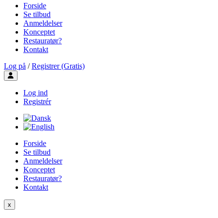
Forside
Se tilbud
Anmeldelser
Konceptet
Restauratør?
Kontakt
Log på
/
Registrer (Gratis)
Toggle user menu
Log ind
Registrér
Forside
Se tilbud
Anmeldelser
Konceptet
Restauratør?
Kontakt
x