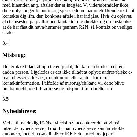
med hinanden ang. aftalen der er indgået. Vi videreformidler ikke
dine oplysninger til andre, og spisestederne har udelukkende ret til at
kontakte dig ifm. den konkrete aftale i har indgået. Hvis du oplever,
at et spisested på platformen kontakter dig direkte, og du mistænker
at de har fået dit navn/nummer gennem R2N, så kontakt os venligst
straks.
3.4
Misbrug:
Det er ikke tilladt at oprette en profil, der kan forbindes med en
anden person. Ligeledes er det ikke tilladt at oplyse andres/falske e-
mailadresser, adresser, mobilnumre eller anden form for
kontaktinformation. I tilfælde af misbrug/chikane vil dette blive
politianmeldt med IP-adresse og tidspunkt for oprettelsen.
3.5
Nyhedsbreve:
Ved at tilmelde dig R2Ns nyhedsbrev accepterer du, at vi må
udsende nyhedsbreve til dig. E-mailnyhedsbreve kan indeholde
annoncer, men din e-mail bliver IKKE delt med tredjepart.