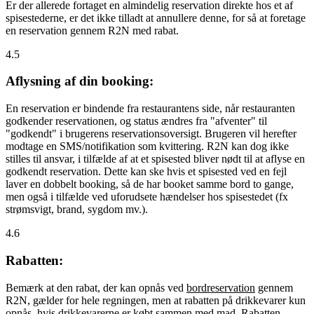
Er der allerede fortaget en almindelig reservation direkte hos et af
spisestederne, er det ikke tilladt at annullere denne, for så at foretage
en reservation gennem R2N med rabat.
4.5
Aflysning af din booking:
En reservation er bindende fra restaurantens side, når restauranten
godkender reservationen, og status ændres fra "afventer" til
"godkendt" i brugerens reservationsoversigt. Brugeren vil herefter
modtage en SMS/notifikation som kvittering. R2N kan dog ikke
stilles til ansvar, i tilfælde af at et spisested bliver nødt til at aflyse en
godkendt reservation. Dette kan ske hvis et spisested ved en fejl
laver en dobbelt booking, så de har booket samme bord to gange,
men også i tilfælde ved uforudsete hændelser hos spisestedet (fx
strømsvigt, brand, sygdom mv.).
4.6
Rabatten:
Bemærk at den rabat, der kan opnås ved
bordreservation
gennem
R2N, gælder for hele regningen, men at rabatten på drikkevarer kun
opnås, hvis drikkevarerne er købt sammen med mad. Rabatten