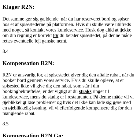
Klager R2N:
Det samme gør sig gældende, når du har reserveret bord og spiser
hos et af spisestederne på platformen. Hvis du skulle være utilfreds
med noget, så kontakt vores kundeservice. Husk dog altid at tjekke
om din regning er korrekt
før
du betaler spisestedet, på denne måde
rettes eventuelle fejl ganske nemt.
8.4
Kompensation R2N:
R2N er ansvarlig for, at spisestedet giver dig den aftalte rabat, når du
booker bord gennem vores service. Hvis du skulle opleve, at et
spisested ikke vil give dig den rabat, som står i din
bookingbekræftelse, er det vigtigt at du
straks
ringer til
kundeservice,
mens du stadig er i restauranten
. På denne måde vil vi
øjeblikkeligt løse problemet og hvis det ikke kan lade sig gøre med
en øjeblikkelig løsning, vil vi efterfølgende kompensere dig for den
manglende rabat.
8.5
Kompensation R2N Go: