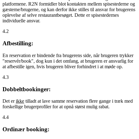
platformene. R2N formidler blot kontakten mellem spisestederne og
gæsterne/brugerne, og kan derfor ikke stilles til ansvar for brugerens
oplevelse af selve restaurantbesøget. Dette er spisestedernes
individuelle ansvar.
4.2
Afbestilling:
En reservation er bindende fra brugerens side, når brugeren trykker
"reservér/book", dog kun i det omfang, at brugeren er ansvarlig for
at afbestille igen, hvis brugeren bliver forhindret i at møde op.
4.3
Dobbeltbookinger:
Det er
ikke
tilladt at lave samme reservation flere gange i træk med
forskellige brugerprofiler for at opnå størst mulig rabat.
4.4
Ordinær booking: