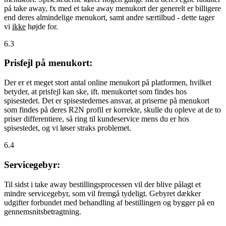
på take away, fx med et take away menukort der generelt er billigere
end deres almindelige menukort, samt andre særtilbud - dette tager
vi
ikke
højde for.
6.3
Prisfejl på menukort:
Der er et meget stort antal online menukort på platformen, hvilket
betyder, at prisfejl kan ske, ift. menukortet som findes hos
spisestedet. Det er spisestedernes ansvar, at priserne på menukort
som findes på deres R2N profil er korrekte, skulle du opleve at de to
priser differentiere, så ring til kundeservice mens du er hos
spisestedet, og vi løser straks problemet.
6.4
Servicegebyr:
Til sidst i take away bestillingsprocessen vil der blive pålagt et
mindre servicegebyr, som vil fremgå tydeligt. Gebyret dækker
udgifter forbundet med behandling af bestillingen og bygger på en
gennemsnitsbetragtning.