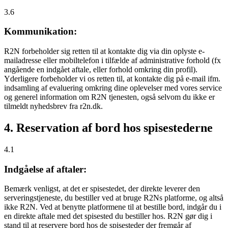
3.6
Kommunikation:
R2N forbeholder sig retten til at kontakte dig via din oplyste e-
mailadresse eller mobiltelefon i tilfælde af administrative forhold (fx
angående en indgået aftale, eller forhold omkring din profil).
Yderligere forbeholder vi os retten til, at kontakte dig på e-mail ifm.
indsamling af evaluering omkring dine oplevelser med vores service
og generel information om R2N tjenesten, også selvom du ikke er
tilmeldt nyhedsbrev fra r2n.dk.
4. Reservation af bord hos spisestederne
4.1
Indgåelse af aftaler:
Bemærk venligst, at det er spisestedet, der direkte leverer den
serveringstjeneste, du bestiller ved at bruge R2Ns platforme, og altså
ikke R2N. Ved at benytte platformene til at bestille bord, indgår du i
en direkte aftale med det spisested du bestiller hos. R2N gør dig i
stand til at reservere bord hos de spisesteder der fremgår af