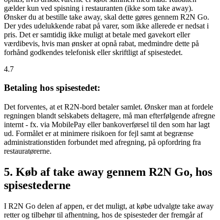
gælder kun ved spisning i restauranten (ikke som take away).
Ønsker du at bestille take away, skal dette gøres gennem R2N Go.
Der ydes udelukkende rabat på varer, som ikke allerede er nedsat i
pris. Det er samtidig ikke muligt at betale med gavekort eller
værdibevis, hvis man ønsker at opnå rabat, medmindre dette på
forhånd godkendes telefonisk eller skriftligt af spisestedet.
4.7
Betaling hos spisestedet:
Det forventes, at et R2N-bord betaler samlet. Ønsker man at fordele
regningen blandt selskabets deltagere, må man efterfølgende afregne
internt - fx. via MobilePay eller bankoverførsel til den som har lagt
ud. Formålet er at minimere risikoen for fejl samt at begrænse
administrationstiden forbundet med afregning, på opfordring fra
restauratørerne.
5. Køb af take away gennem R2N Go, hos
spisestederne
I R2N Go delen af appen, er det muligt, at købe udvalgte take away
retter og tilbehør til afhentning, hos de spisesteder der fremgår af