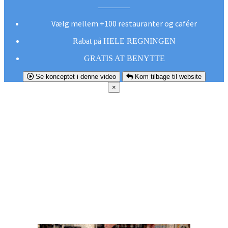
Vælg mellem +100 restauranter og caféer
Rabat på HELE REGNINGEN
GRATIS AT BENYTTE
Se konceptet i denne video
Kom tilbage til website
×
FØR DU
SMUTTER!
Hent vores gratis app og undgå at gå glip af et
godt tilbud næste gang sulten melder sig.