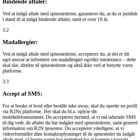
Bindende aftaler:
Ved at indgå aftale med spisestederne, garanterer du, at du er juridisk
i stand til at indgå bindende aftaler, samt er over 18 år.
3.2
Madallergier:
Ved at indgå aftale med spisestederne, accepterer du, at det er dit
eget ansvar at informere om madallergier og/eller intolerance – dette
skal ske, direkte til spisestederne og altså ikke ved at benytte vores
platforme.
3.3
Accept af SMS:
For at booke et bord eller bestille take away, skal du oprette en profil
via R2Ns platforme. Her skal du bl.a. oplyse dit
mobiltelefonnummer. Du accepterer hermed, at vi må udsende SMS
til dig vedr. de aftaler du har indgået med spisestederne, samt generel
information om R2N tjenesten. Du accepterer yderligere, at vi
videreformidler dine kontaktoplysninger til de spisesteder du indgår
aftale med, så begge parter har mulighed for at komme i kontakt