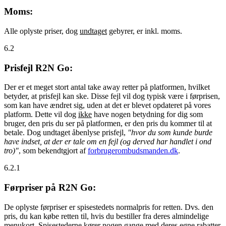
Moms:
Alle oplyste priser, dog
undtaget
gebyrer, er inkl. moms.
6.2
Prisfejl R2N Go:
Der er et meget stort antal take away retter på platformen, hvilket
betyder, at prisfejl kan ske. Disse fejl vil dog typisk være i førprisen,
som kan have ændret sig, uden at det er blevet opdateret på vores
platform. Dette vil dog
ikke
have nogen betydning for dig som
bruger, den pris du ser på platformen, er den pris du kommer til at
betale. Dog undtaget åbenlyse prisfejl,
"hvor du som kunde burde
have indset, at der er tale om en fejl (og derved har handlet i ond
tro)"
, som bekendtgjort af
forbrugerombudsmanden.dk
.
6.2.1
Førpriser på R2N Go:
De oplyste førpriser er spisestedets normalpris for retten. Dvs. den
pris, du kan købe retten til, hvis du bestiller fra deres almindelige
menukort. Spisestederne kører nogen gange med deres egne rabatter