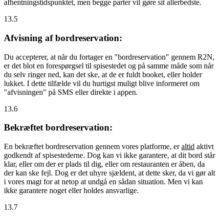
afhentningstidspunktet, men begge parter vil gøre sit allerbedste.
13.5
Afvisning af bordreservation:
Du accepterer, at når du fortager en "bordreservation" gennem R2N,
er det blot en forespørgsel til spisestedet og på samme måde som når
du selv ringer ned, kan det ske, at de er fuldt booket, eller holder
lukket. I dette tilfælde vil du hurtigst muligt blive informeret om
"afvisningen" på SMS eller direkte i appen.
13.6
Bekræftet bordreservation:
En bekræftet bordreservation gennem vores platforme, er
altid
aktivt
godkendt af spisestederne. Dog kan vi ikke garantere, at dit bord står
klar, eller om der er plads til dig, eller om restauranten er åben, da
der kan ske fejl. Dog er det uhyre sjældent, at dette sker, da vi gør alt
i vores magt for at netop at undgå en sådan situation. Men vi kan
ikke garantere noget eller holdes ansvarlige.
13.7