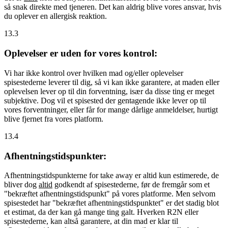
så snak direkte med tjeneren. Det kan aldrig blive vores ansvar, hvis
du oplever en allergisk reaktion.
13.3
Oplevelser er uden for vores kontrol:
Vi har ikke kontrol over hvilken mad og/eller oplevelser
spisestederne leverer til dig, så vi kan ikke garantere, at maden eller
oplevelsen lever op til din forventning, især da disse ting er meget
subjektive. Dog vil et spisested der gentagende ikke lever op til
vores forventninger, eller får for mange dårlige anmeldelser, hurtigt
blive fjernet fra vores platform.
13.4
Afhentningstidspunkter:
Afhentningstidspunkterne for take away er altid kun estimerede, de
bliver dog
altid
godkendt af spisestederne, før de fremgår som et
"bekræftet afhentningstidspunkt" på vores platforme. Men selvom
spisestedet har "bekræftet afhentningstidspunktet" er det stadig blot
et estimat, da der kan gå mange ting galt. Hverken R2N eller
spisestederne, kan altså garantere, at din mad er klar til