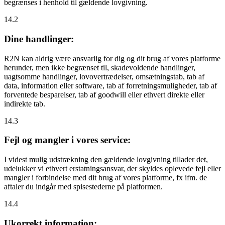
begrænses i henhold til gældende lovgivning.
14.2
Dine handlinger:
R2N kan aldrig være ansvarlig for dig og dit brug af vores platforme
herunder, men ikke begrænset til, skadevoldende handlinger,
uagtsomme handlinger, lovovertrædelser, omsætningstab, tab af
data, information eller software, tab af forretningsmuligheder, tab af
forventede besparelser, tab af goodwill eller ethvert direkte eller
indirekte tab.
14.3
Fejl og mangler i vores service:
I videst mulig udstrækning den gældende lovgivning tillader det,
udelukker vi ethvert erstatningsansvar, der skyldes oplevede fejl eller
mangler i forbindelse med dit brug af vores platforme, fx ifm. de
aftaler du indgår med spisestederne på platformen.
14.4
Ukorrekt information: