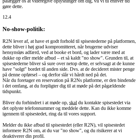
pålægger os at videregive oplysninger om dig, vil vi til enhver tid
gøre dette.
12.4
No-show-politik:
R2N lever af, at have et godt forhold til spisestederne på platformen,
dette bliver i høj grad kompromitteret, når brugerne udviser
hensynsløs adfærd, ved at booke et bord, og lader være med at
dukke op eller melde afbud – et så kaldt "no show". Grunden til, at
spisestederne bliver så sure over netop dette, er selvsagt at de kunne
have "solgt" bordet til anden side. Dvs. at de decideret mister penge
på denne opførsel – og derfor slår vi hårdt ned på det.
Når du foretager en reservation på R2Ns platforme, er den bindende
i det omfang, at du forpligter dig til at møde på det pågældende
tidspunkt.
Bliver du forhindret i at møde op,
skal
du kontakte spisestedet via
det oplyste telefonnummer og meddele dette. Kan du ikke komme
igennem til spisestedet, ring da til vores support.
Melder du ikke afbud til spisestedet (eller R2N), vil spisestedet
informere R2N om, at du var "no show", og du risikerer at vi
deaktiverer din profil.