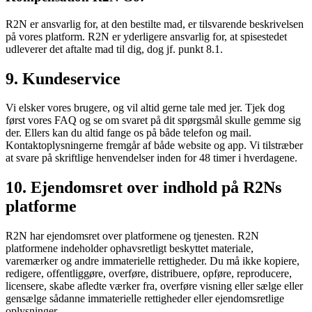
R2N er ansvarlig for, at den bestilte mad, er tilsvarende beskrivelsen
på vores platform. R2N er yderligere ansvarlig for, at spisestedet
udleverer det aftalte mad til dig, dog jf. punkt 8.1.
9. Kundeservice
Vi elsker vores brugere, og vil altid gerne tale med jer. Tjek dog
først vores FAQ og se om svaret på dit spørgsmål skulle gemme sig
der. Ellers kan du altid fange os på både telefon og mail.
Kontaktoplysningerne fremgår af både website og app. Vi tilstræber
at svare på skriftlige henvendelser inden for 48 timer i hverdagene.
10. Ejendomsret over indhold på R2Ns
platforme
R2N har ejendomsret over platformene og tjenesten. R2N
platformene indeholder ophavsretligt beskyttet materiale,
varemærker og andre immaterielle rettigheder. Du må ikke kopiere,
redigere, offentliggøre, overføre, distribuere, opføre, reproducere,
licensere, skabe afledte værker fra, overføre visning eller sælge eller
gensælge sådanne immaterielle rettigheder eller ejendomsretlige
oplysninger.