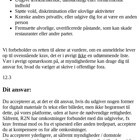
indhold
Støtte vold, diskrimination eller ulovlige aktiviteter
Krænke andres privatliv, eller udgive dig for at være en anden
person
Fremsætte alvorlige, uverificerede påstande, som kan skade
restauranter eller andre parter.
Vi forbeholder os retten til alene at vurdere, om en anmeldelse lever
op til ovenstående krav, det er i øvrigt
ikke
en udtømmende liste.
Vær i øvrigt opmærksom på, at myndighederne kan drage dig til
ansvar for, hvad du vælger at skrive i offentlige fora.
12.3
Dit ansvar:
Du accepterer at, at det er dit ansvar, hvis du udgiver nogen former
for digitalt materiale fx tekst eller billeder, men ikke begrænset til
dette, på vores platforme, uden at have de nødvendige rettigheder.
Såfremt, R2N har omkostninger forbundet med din udgivelse, fx
krav fremsat mod os fra et spisested eller anden tredjepart, acceptere
du at kompensere os for alle omkostninger.
Du accepterer yderligere, at såfremt myndigheder / domstole