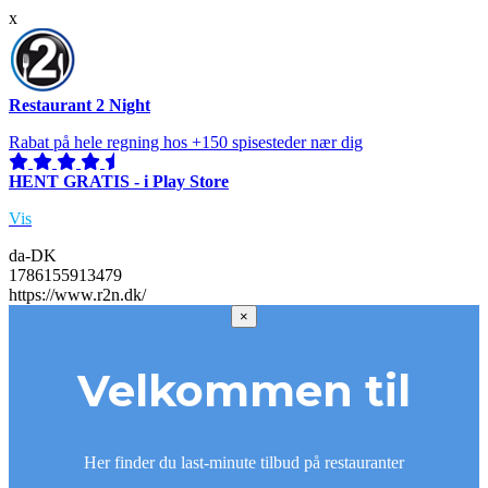
x
Restaurant 2 Night
Rabat på hele regning hos +150 spisesteder nær dig
HENT GRATIS - i Play Store
Vis
da-DK
1786155913479
https://www.r2n.dk/
×
Velkommen til
Her finder du last-minute tilbud på restauranter