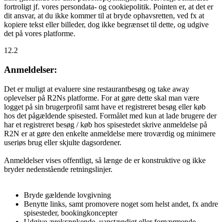
fortroligt jf. vores persondata- og cookiepolitik. Pointen er, at det er
dit ansvar, at du ikke kommer til at bryde ophavsretten, ved fx at
kopiere tekst eller billeder, dog ikke begrænset til dette, og udgive
det på vores platforme.
12.2
Anmeldelser:
Det er muligt at evaluere sine restaurantbesøg og take away
oplevelser på R2Ns platforme. For at gøre dette skal man være
logget på sin brugerprofil samt have et registreret besøg eller køb
hos det pågældende spisested. Formålet med kun at lade brugere der
har et registreret besøg / køb hos spisestedet skrive anmeldelse på
R2N er at gøre den enkelte anmeldelse mere troværdig og minimere
useriøs brug eller skjulte dagsordener.
Anmeldelser vises offentligt, så længe de er konstruktive og ikke
bryder nedenstående retningslinjer.
Bryde gældende lovgivning
Benytte links, samt promovere noget som helst andet, fx andre
spisesteder, bookingkoncepter
Udgive ærekrænkende, uanstændigt eller fornærmende