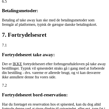
6.5
Betalingsmetoder:
Betaling af take away kan ske med de betalingsmetoder som
fremgår af platformen, typisk de gængse danske betalingskort.
7. Fortrydelsesret
7.1
Fortrydelsesret take away:
Der er
IKKE
fortrydelsesret efter forbrugeraftaleloven på take away
bestillinger. Typisk vil spisestedet straks gå i gang med at forberede
din bestilling - dvs. varerne er allerede brugt, og vi kan desværre
ikke annullere denne fra vores side.
7.2
Fortrydelsesret bord-reservation:
Har du foretaget en reservation hos et spisested, kan du dog altid
fortryde denne ved at ringe direkte til spisestedet, eller evt. tage fat i