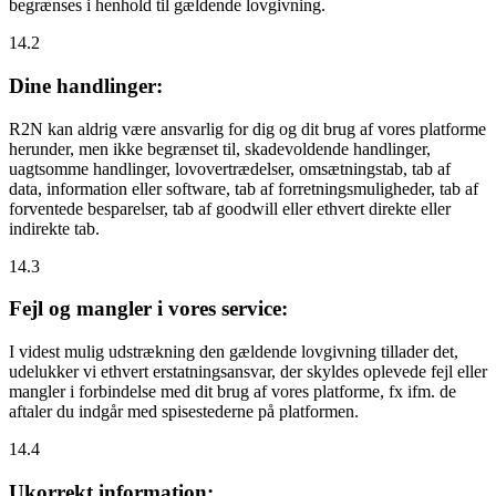
begrænses i henhold til gældende lovgivning.
14.2
Dine handlinger:
R2N kan aldrig være ansvarlig for dig og dit brug af vores platforme
herunder, men ikke begrænset til, skadevoldende handlinger,
uagtsomme handlinger, lovovertrædelser, omsætningstab, tab af
data, information eller software, tab af forretningsmuligheder, tab af
forventede besparelser, tab af goodwill eller ethvert direkte eller
indirekte tab.
14.3
Fejl og mangler i vores service:
I videst mulig udstrækning den gældende lovgivning tillader det,
udelukker vi ethvert erstatningsansvar, der skyldes oplevede fejl eller
mangler i forbindelse med dit brug af vores platforme, fx ifm. de
aftaler du indgår med spisestederne på platformen.
14.4
Ukorrekt information: