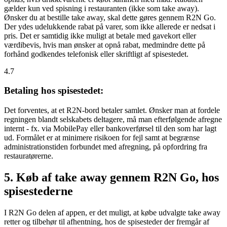
gælder kun ved spisning i restauranten (ikke som take away).
Ønsker du at bestille take away, skal dette gøres gennem R2N Go.
Der ydes udelukkende rabat på varer, som ikke allerede er nedsat i
pris. Det er samtidig ikke muligt at betale med gavekort eller
værdibevis, hvis man ønsker at opnå rabat, medmindre dette på
forhånd godkendes telefonisk eller skriftligt af spisestedet.
4.7
Betaling hos spisestedet:
Det forventes, at et R2N-bord betaler samlet. Ønsker man at fordele
regningen blandt selskabets deltagere, må man efterfølgende afregne
internt - fx. via MobilePay eller bankoverførsel til den som har lagt
ud. Formålet er at minimere risikoen for fejl samt at begrænse
administrationstiden forbundet med afregning, på opfordring fra
restauratørerne.
5. Køb af take away gennem R2N Go, hos
spisestederne
I R2N Go delen af appen, er det muligt, at købe udvalgte take away
retter og tilbehør til afhentning, hos de spisesteder der fremgår af