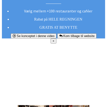
Vælg mellem +100 restauranter og caféer
Rabat på HELE REGNINGEN
GRATIS AT BENYTTE
Se konceptet i denne video
Kom tilbage til website
×
FØR DU
SMUTTER!
Hent vores gratis app og undgå at gå glip af et
godt tilbud næste gang sulten melder sig.