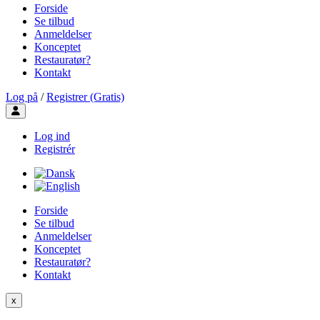
Forside
Se tilbud
Anmeldelser
Konceptet
Restauratør?
Kontakt
Log på
/
Registrer (Gratis)
Toggle user menu
Log ind
Registrér
Forside
Se tilbud
Anmeldelser
Konceptet
Restauratør?
Kontakt
x