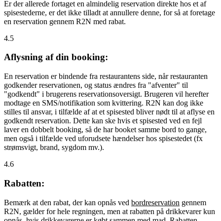
Er der allerede fortaget en almindelig reservation direkte hos et af
spisestederne, er det ikke tilladt at annullere denne, for så at foretage
en reservation gennem R2N med rabat.
4.5
Aflysning af din booking:
En reservation er bindende fra restaurantens side, når restauranten
godkender reservationen, og status ændres fra "afventer" til
"godkendt" i brugerens reservationsoversigt. Brugeren vil herefter
modtage en SMS/notifikation som kvittering. R2N kan dog ikke
stilles til ansvar, i tilfælde af at et spisested bliver nødt til at aflyse en
godkendt reservation. Dette kan ske hvis et spisested ved en fejl
laver en dobbelt booking, så de har booket samme bord to gange,
men også i tilfælde ved uforudsete hændelser hos spisestedet (fx
strømsvigt, brand, sygdom mv.).
4.6
Rabatten:
Bemærk at den rabat, der kan opnås ved
bordreservation
gennem
R2N, gælder for hele regningen, men at rabatten på drikkevarer kun
opnås, hvis drikkevarerne er købt sammen med mad. Rabatten