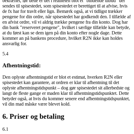
bekræftet, før dette er det i realiteten blot et "bindende tilbud" der
sendes til spisestedet, som spisestedet er berettiget til at afvise, hvis
de fx har for travlt eller lign. Bemærk også, at vi tidligst trækker
pengene for din ordre, når spisestedet har godkendt den. I tilfælde af
en afvist ordre, vil vi aldrig trække pengene fra din konto. Dog har
din bank "reserveret pengene", hvilket i særlige tilfælde kan betyde,
at du først kan se dem igen på din konto efter nogle dage. Dette
kommer an på bankens procedure, hvilket R2N ikke kan holdes
ansvarlig for.
5.4
Afhentningstid:
Den oplyste afhentningstid er blot et estimat, hverken R2N eller
spisestedet kan garantere, at ordren er klar til afhentning til det
oplyste afhentningstidspunkt – dog gør spisestedet sit allerbedste og
langt de fleste gange er maden klar til afhentningstidspunktet. Dette
betyder også, at hvis du kommer senere end afhentningstidspunktet,
vil din mad måske være blevet kold.
6. Priser og betaling
6.1