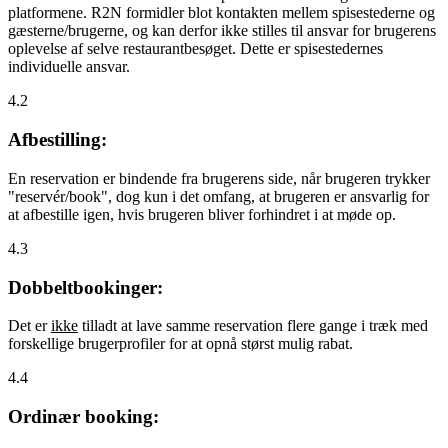
platformene. R2N formidler blot kontakten mellem spisestederne og
gæsterne/brugerne, og kan derfor ikke stilles til ansvar for brugerens
oplevelse af selve restaurantbesøget. Dette er spisestedernes
individuelle ansvar.
4.2
Afbestilling:
En reservation er bindende fra brugerens side, når brugeren trykker
"reservér/book", dog kun i det omfang, at brugeren er ansvarlig for
at afbestille igen, hvis brugeren bliver forhindret i at møde op.
4.3
Dobbeltbookinger:
Det er
ikke
tilladt at lave samme reservation flere gange i træk med
forskellige brugerprofiler for at opnå størst mulig rabat.
4.4
Ordinær booking: