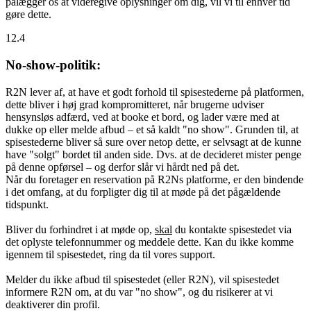
pålægger os at videregive oplysninger om dig, vil vi til enhver tid
gøre dette.
12.4
No-show-politik:
R2N lever af, at have et godt forhold til spisestederne på platformen,
dette bliver i høj grad kompromitteret, når brugerne udviser
hensynsløs adfærd, ved at booke et bord, og lader være med at
dukke op eller melde afbud – et så kaldt "no show". Grunden til, at
spisestederne bliver så sure over netop dette, er selvsagt at de kunne
have "solgt" bordet til anden side. Dvs. at de decideret mister penge
på denne opførsel – og derfor slår vi hårdt ned på det.
Når du foretager en reservation på R2Ns platforme, er den bindende
i det omfang, at du forpligter dig til at møde på det pågældende
tidspunkt.
Bliver du forhindret i at møde op,
skal
du kontakte spisestedet via
det oplyste telefonnummer og meddele dette. Kan du ikke komme
igennem til spisestedet, ring da til vores support.
Melder du ikke afbud til spisestedet (eller R2N), vil spisestedet
informere R2N om, at du var "no show", og du risikerer at vi
deaktiverer din profil.