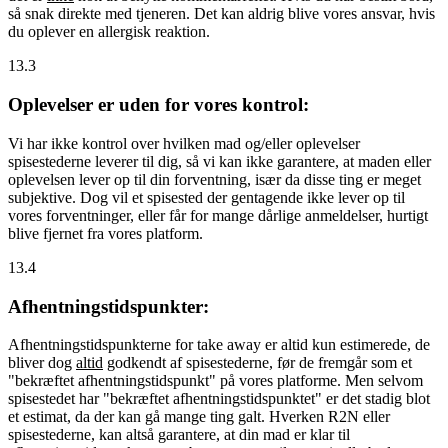
så snak direkte med tjeneren. Det kan aldrig blive vores ansvar, hvis
du oplever en allergisk reaktion.
13.3
Oplevelser er uden for vores kontrol:
Vi har ikke kontrol over hvilken mad og/eller oplevelser
spisestederne leverer til dig, så vi kan ikke garantere, at maden eller
oplevelsen lever op til din forventning, især da disse ting er meget
subjektive. Dog vil et spisested der gentagende ikke lever op til
vores forventninger, eller får for mange dårlige anmeldelser, hurtigt
blive fjernet fra vores platform.
13.4
Afhentningstidspunkter:
Afhentningstidspunkterne for take away er altid kun estimerede, de
bliver dog
altid
godkendt af spisestederne, før de fremgår som et
"bekræftet afhentningstidspunkt" på vores platforme. Men selvom
spisestedet har "bekræftet afhentningstidspunktet" er det stadig blot
et estimat, da der kan gå mange ting galt. Hverken R2N eller
spisestederne, kan altså garantere, at din mad er klar til