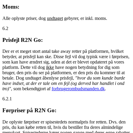
Moms:
Alle oplyste priser, dog
undtaget
gebyrer, er inkl. moms.
6.2
Prisfejl R2N Go:
Der er et meget stort antal take away retter på platformen, hvilket
betyder, at prisfejl kan ske. Disse fejl vil dog typisk være i førprisen,
som kan have ændret sig, uden at det er blevet opdateret på vores
platform. Dette vil dog
ikke
have nogen betydning for dig som
bruger, den pris du ser på platformen, er den pris du kommer til at
betale. Dog undtaget åbenlyse prisfejl,
"hvor du som kunde burde
have indset, at der er tale om en fejl (og derved har handlet i ond
tro)"
, som bekendtgjort af
forbrugerombudsmanden.dk
.
6.2.1
Førpriser på R2N Go:
De oplyste førpriser er spisestedets normalpris for retten. Dvs. den
pris, du kan købe retten til, hvis du bestiller fra deres almindelige
menukort. Spisestederne kører nogen gange med deres egne rabatter