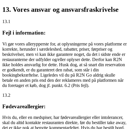
13. Vores ansvar og ansvarsfraskrivelse
13.1
Fejl i information:
Vi gør vores allerypperste for, at oplysningerne på vores platforme er
korrekte, herunder i særdeleshed, rabatter, priser, førpriser og
beskrivelser, men vi kan ikke garantere noget, da det i sidste ende er
restauranterne der udfylder og/eller oplyser dette. Derfor kan R2N
ikke holdes ansvarlig for dette. Husk dog, at så snart din reservation
er godkendt, er du garanteret den rabat, som står i din
bookingbekræftelse. Ligeledes vil du på R2N Go aldrig skulle
betale en anden pris end den der reklameres med på platformen når
du foretager et køb, dog jf. punkt. 6.2 (Pris fejl).
13.2
Fødevareallergier:
Hvis du, eller en medspiser, har fødevareallergier eller intolerancer,
skal du altid kontakte restauranten direkte, før du bestiller take away,
det er
ikke
nok at benytte kommentarfeltet. Hvis du har bestilt bord,