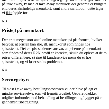
på take away, fx med et take away menukort der generelt er billigere
end deres almindelige menukort, samt andre særtilbud - dette tager
vi
ikke
højde for.
6.3
Prisfejl på menukort:
Der er et meget stort antal online menukort på platformen, hvilket
betyder, at prisfejl kan ske, ift. menukortet som findes hos
spisestedet. Det er spisestedernes ansvar, at priserne på menukort
som findes på deres R2N profil er korrekte, skulle du opleve at de to
priser differentiere, så ring til kundeservice mens du er hos
spisestedet, og vi løser straks problemet.
6.4
Servicegebyr:
Til sidst i take away bestillingsprocessen vil der blive pålagt et
mindre servicegebyr, som vil fremgå tydeligt. Gebyret dækker
udgifter forbundet med behandling af bestillingen og bygger på en
gennemsnitsbetragtning.