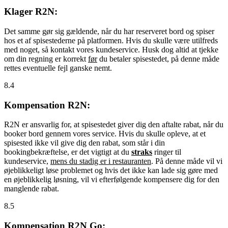
Klager R2N:
Det samme gør sig gældende, når du har reserveret bord og spiser
hos et af spisestederne på platformen. Hvis du skulle være utilfreds
med noget, så kontakt vores kundeservice. Husk dog altid at tjekke
om din regning er korrekt
før
du betaler spisestedet, på denne måde
rettes eventuelle fejl ganske nemt.
8.4
Kompensation R2N:
R2N er ansvarlig for, at spisestedet giver dig den aftalte rabat, når du
booker bord gennem vores service. Hvis du skulle opleve, at et
spisested ikke vil give dig den rabat, som står i din
bookingbekræftelse, er det vigtigt at du
straks
ringer til
kundeservice,
mens du stadig er i restauranten
. På denne måde vil vi
øjeblikkeligt løse problemet og hvis det ikke kan lade sig gøre med
en øjeblikkelig løsning, vil vi efterfølgende kompensere dig for den
manglende rabat.
8.5
Kompensation R2N Go: