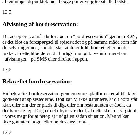
afhentningstidspunktet, men begge parter vil gøre sit allerbedste.
13.5
Afvisning af bordreservation:
Du accepterer, at når du fortager en "bordreservation" gennem R2N,
er det blot en forespørgsel til spisestedet og på samme måde som når
du selv ringer ned, kan det ske, at de er fuldt booket, eller holder
lukket. I dette tilfælde vil du hurtigst muligt blive informeret om
"afvisningen" på SMS eller direkte i appen.
13.6
Bekræftet bordreservation:
En bekræftet bordreservation gennem vores platforme, er
altid
aktivt
godkendt af spisestederne. Dog kan vi ikke garantere, at dit bord står
klar, eller om der er plads til dig, eller om restauranten er åben, da
der kan ske fejl. Dog er det uhyre sjældent, at dette sker, da vi gør alt
i vores magt for at netop at undgå en sådan situation. Men vi kan
ikke garantere noget eller holdes ansvarlige.
13.7