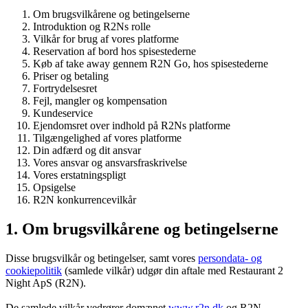
Om brugsvilkårene og betingelserne
Introduktion og R2Ns rolle
Vilkår for brug af vores platforme
Reservation af bord hos spisestederne
Køb af take away gennem R2N Go, hos spisestederne
Priser og betaling
Fortrydelsesret
Fejl, mangler og kompensation
Kundeservice
Ejendomsret over indhold på R2Ns platforme
Tilgængelighed af vores platforme
Din adfærd og dit ansvar
Vores ansvar og ansvarsfraskrivelse
Vores erstatningspligt
Opsigelse
R2N konkurrencevilkår
1. Om brugsvilkårene og betingelserne
Disse brugsvilkår og betingelser, samt vores
persondata- og
cookiepolitik
(samlede vilkår) udgør din aftale med Restaurant 2
Night ApS (R2N).
De samlede vilkår vedrører domænet
www.r2n.dk
og R2N