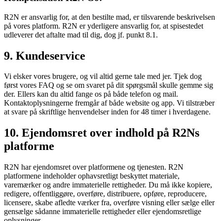
R2N er ansvarlig for, at den bestilte mad, er tilsvarende beskrivelsen
på vores platform. R2N er yderligere ansvarlig for, at spisestedet
udleverer det aftalte mad til dig, dog jf. punkt 8.1.
9. Kundeservice
Vi elsker vores brugere, og vil altid gerne tale med jer. Tjek dog
først vores FAQ og se om svaret på dit spørgsmål skulle gemme sig
der. Ellers kan du altid fange os på både telefon og mail.
Kontaktoplysningerne fremgår af både website og app. Vi tilstræber
at svare på skriftlige henvendelser inden for 48 timer i hverdagene.
10. Ejendomsret over indhold på R2Ns
platforme
R2N har ejendomsret over platformene og tjenesten. R2N
platformene indeholder ophavsretligt beskyttet materiale,
varemærker og andre immaterielle rettigheder. Du må ikke kopiere,
redigere, offentliggøre, overføre, distribuere, opføre, reproducere,
licensere, skabe afledte værker fra, overføre visning eller sælge eller
gensælge sådanne immaterielle rettigheder eller ejendomsretlige
oplysninger.