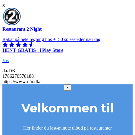
x
Restaurant 2 Night
Rabat på hele regning hos +150 spisesteder nær dig
HENT GRATIS - i Play Store
Vis
da-DK
1786270578188
https://www.r2n.dk/
×
Velkommen til
Her finder du last-minute tilbud på restauranter