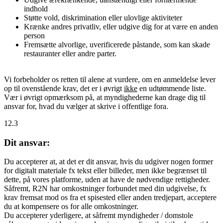
indhold
Støtte vold, diskrimination eller ulovlige aktiviteter
Krænke andres privatliv, eller udgive dig for at være en anden
person
Fremsætte alvorlige, uverificerede påstande, som kan skade
restauranter eller andre parter.
Vi forbeholder os retten til alene at vurdere, om en anmeldelse lever
op til ovenstående krav, det er i øvrigt
ikke
en udtømmende liste.
Vær i øvrigt opmærksom på, at myndighederne kan drage dig til
ansvar for, hvad du vælger at skrive i offentlige fora.
12.3
Dit ansvar:
Du accepterer at, at det er dit ansvar, hvis du udgiver nogen former
for digitalt materiale fx tekst eller billeder, men ikke begrænset til
dette, på vores platforme, uden at have de nødvendige rettigheder.
Såfremt, R2N har omkostninger forbundet med din udgivelse, fx
krav fremsat mod os fra et spisested eller anden tredjepart, acceptere
du at kompensere os for alle omkostninger.
Du accepterer yderligere, at såfremt myndigheder / domstole