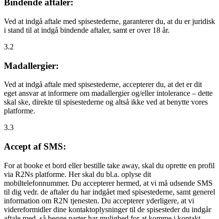
Bindende aftaler:
Ved at indgå aftale med spisestederne, garanterer du, at du er juridisk
i stand til at indgå bindende aftaler, samt er over 18 år.
3.2
Madallergier:
Ved at indgå aftale med spisestederne, accepterer du, at det er dit
eget ansvar at informere om madallergier og/eller intolerance – dette
skal ske, direkte til spisestederne og altså ikke ved at benytte vores
platforme.
3.3
Accept af SMS:
For at booke et bord eller bestille take away, skal du oprette en profil
via R2Ns platforme. Her skal du bl.a. oplyse dit
mobiltelefonnummer. Du accepterer hermed, at vi må udsende SMS
til dig vedr. de aftaler du har indgået med spisestederne, samt generel
information om R2N tjenesten. Du accepterer yderligere, at vi
videreformidler dine kontaktoplysninger til de spisesteder du indgår
aftale med, så begge parter har mulighed for at komme i kontakt