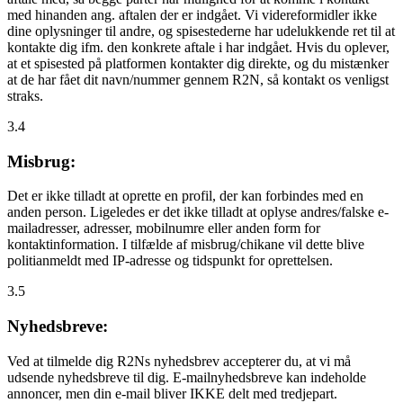
med hinanden ang. aftalen der er indgået. Vi videreformidler ikke
dine oplysninger til andre, og spisestederne har udelukkende ret til at
kontakte dig ifm. den konkrete aftale i har indgået. Hvis du oplever,
at et spisested på platformen kontakter dig direkte, og du mistænker
at de har fået dit navn/nummer gennem R2N, så kontakt os venligst
straks.
3.4
Misbrug:
Det er ikke tilladt at oprette en profil, der kan forbindes med en
anden person. Ligeledes er det ikke tilladt at oplyse andres/falske e-
mailadresser, adresser, mobilnumre eller anden form for
kontaktinformation. I tilfælde af misbrug/chikane vil dette blive
politianmeldt med IP-adresse og tidspunkt for oprettelsen.
3.5
Nyhedsbreve:
Ved at tilmelde dig R2Ns nyhedsbrev accepterer du, at vi må
udsende nyhedsbreve til dig. E-mailnyhedsbreve kan indeholde
annoncer, men din e-mail bliver IKKE delt med tredjepart.