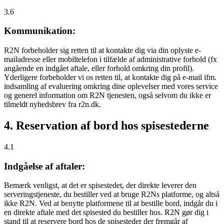
3.6
Kommunikation:
R2N forbeholder sig retten til at kontakte dig via din oplyste e-
mailadresse eller mobiltelefon i tilfælde af administrative forhold (fx
angående en indgået aftale, eller forhold omkring din profil).
Yderligere forbeholder vi os retten til, at kontakte dig på e-mail ifm.
indsamling af evaluering omkring dine oplevelser med vores service
og generel information om R2N tjenesten, også selvom du ikke er
tilmeldt nyhedsbrev fra r2n.dk.
4. Reservation af bord hos spisestederne
4.1
Indgåelse af aftaler:
Bemærk venligst, at det er spisestedet, der direkte leverer den
serveringstjeneste, du bestiller ved at bruge R2Ns platforme, og altså
ikke R2N. Ved at benytte platformene til at bestille bord, indgår du i
en direkte aftale med det spisested du bestiller hos. R2N gør dig i
stand til at reservere bord hos de spisesteder der fremgår af