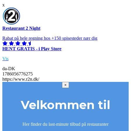
x
Restaurant 2 Night
Rabat på hele regning hos +150 spisesteder nær dig
HENT GRATIS - i Play Store
Vis
da-DK
1786056776275
https://www.r2n.dk/
×
Velkommen til
Her finder du last-minute tilbud på restauranter