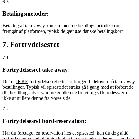
6.5
Betalingsmetoder:
Betaling af take away kan ske med de betalingsmetoder som
fremgår af platformen, typisk de gængse danske betalingskort.
7. Fortrydelsesret
7.1
Fortrydelsesret take away:
Der er
IKKE
fortrydelsesret efter forbrugeraftaleloven på take away
bestillinger. Typisk vil spisestedet straks gå i gang med at forberede
din bestilling - dvs. varerne er allerede brugt, og vi kan desværre
ikke annullere denne fra vores side.
7.2
Fortrydelsesret bord-reservation:
Har du foretaget en reservation hos et spisested, kan du dog altid
fortryde denne ved at ringe direkte til spisestedet, eller evt. tage fat i