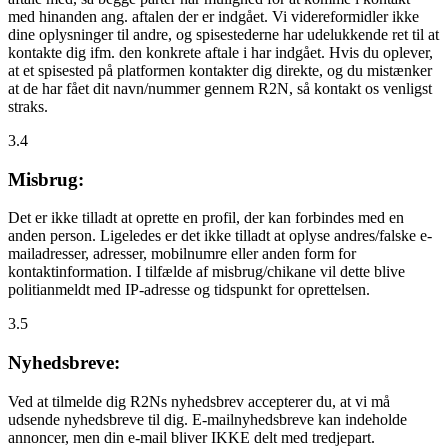
med hinanden ang. aftalen der er indgået. Vi videreformidler ikke
dine oplysninger til andre, og spisestederne har udelukkende ret til at
kontakte dig ifm. den konkrete aftale i har indgået. Hvis du oplever,
at et spisested på platformen kontakter dig direkte, og du mistænker
at de har fået dit navn/nummer gennem R2N, så kontakt os venligst
straks.
3.4
Misbrug:
Det er ikke tilladt at oprette en profil, der kan forbindes med en
anden person. Ligeledes er det ikke tilladt at oplyse andres/falske e-
mailadresser, adresser, mobilnumre eller anden form for
kontaktinformation. I tilfælde af misbrug/chikane vil dette blive
politianmeldt med IP-adresse og tidspunkt for oprettelsen.
3.5
Nyhedsbreve:
Ved at tilmelde dig R2Ns nyhedsbrev accepterer du, at vi må
udsende nyhedsbreve til dig. E-mailnyhedsbreve kan indeholde
annoncer, men din e-mail bliver IKKE delt med tredjepart.