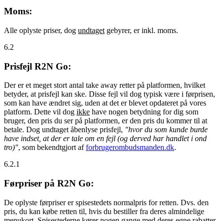
Moms:
Alle oplyste priser, dog
undtaget
gebyrer, er inkl. moms.
6.2
Prisfejl R2N Go:
Der er et meget stort antal take away retter på platformen, hvilket
betyder, at prisfejl kan ske. Disse fejl vil dog typisk være i førprisen,
som kan have ændret sig, uden at det er blevet opdateret på vores
platform. Dette vil dog
ikke
have nogen betydning for dig som
bruger, den pris du ser på platformen, er den pris du kommer til at
betale. Dog undtaget åbenlyse prisfejl,
"hvor du som kunde burde
have indset, at der er tale om en fejl (og derved har handlet i ond
tro)"
, som bekendtgjort af
forbrugerombudsmanden.dk
.
6.2.1
Førpriser på R2N Go:
De oplyste førpriser er spisestedets normalpris for retten. Dvs. den
pris, du kan købe retten til, hvis du bestiller fra deres almindelige
menukort. Spisestederne kører nogen gange med deres egne rabatter