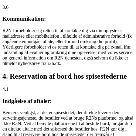
3.6
Kommunikation:
R2N forbeholder sig retten til at kontakte dig via din oplyste e-
mailadresse eller mobiltelefon i tilfælde af administrative forhold (fx
angående en indgået aftale, eller forhold omkring din profil).
Yderligere forbeholder vi os retten til, at kontakte dig på e-mail ifm.
indsamling af evaluering omkring dine oplevelser med vores service
og generel information om R2N tjenesten, også selvom du ikke er
tilmeldt nyhedsbrev fra r2n.dk.
4. Reservation af bord hos spisestederne
4.1
Indgåelse af aftaler:
Bemærk venligst, at det er spisestedet, der direkte leverer den
serveringstjeneste, du bestiller ved at bruge R2Ns platforme, og altså
ikke R2N. Ved at benytte platformene til at bestille bord, indgår du i
en direkte aftale med det spisested du bestiller hos. R2N gør dig i
stand til at reservere bord hos de spisesteder der fremgår af