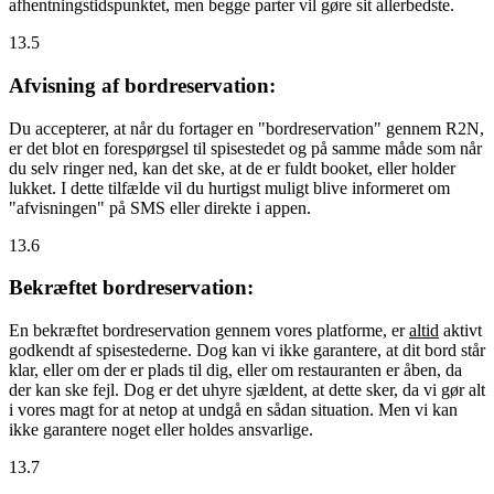
afhentningstidspunktet, men begge parter vil gøre sit allerbedste.
13.5
Afvisning af bordreservation:
Du accepterer, at når du fortager en "bordreservation" gennem R2N,
er det blot en forespørgsel til spisestedet og på samme måde som når
du selv ringer ned, kan det ske, at de er fuldt booket, eller holder
lukket. I dette tilfælde vil du hurtigst muligt blive informeret om
"afvisningen" på SMS eller direkte i appen.
13.6
Bekræftet bordreservation:
En bekræftet bordreservation gennem vores platforme, er
altid
aktivt
godkendt af spisestederne. Dog kan vi ikke garantere, at dit bord står
klar, eller om der er plads til dig, eller om restauranten er åben, da
der kan ske fejl. Dog er det uhyre sjældent, at dette sker, da vi gør alt
i vores magt for at netop at undgå en sådan situation. Men vi kan
ikke garantere noget eller holdes ansvarlige.
13.7