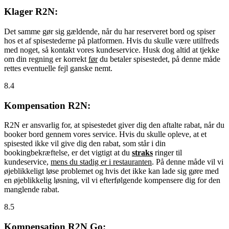
Klager R2N:
Det samme gør sig gældende, når du har reserveret bord og spiser
hos et af spisestederne på platformen. Hvis du skulle være utilfreds
med noget, så kontakt vores kundeservice. Husk dog altid at tjekke
om din regning er korrekt
før
du betaler spisestedet, på denne måde
rettes eventuelle fejl ganske nemt.
8.4
Kompensation R2N:
R2N er ansvarlig for, at spisestedet giver dig den aftalte rabat, når du
booker bord gennem vores service. Hvis du skulle opleve, at et
spisested ikke vil give dig den rabat, som står i din
bookingbekræftelse, er det vigtigt at du
straks
ringer til
kundeservice,
mens du stadig er i restauranten
. På denne måde vil vi
øjeblikkeligt løse problemet og hvis det ikke kan lade sig gøre med
en øjeblikkelig løsning, vil vi efterfølgende kompensere dig for den
manglende rabat.
8.5
Kompensation R2N Go: