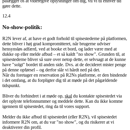
pålægger os at videregive oplysninger om dig, vil vi til enhver tid
gøre dette.
12.4
No-show-politik:
R2N lever af, at have et godt forhold til spisestederne på platformen,
dette bliver i høj grad kompromitteret, når brugerne udviser
hensynsløs adfærd, ved at booke et bord, og lader være med at
dukke op eller melde afbud – et så kaldt "no show". Grunden til, at
spisestederne bliver så sure over netop dette, er selvsagt at de kunne
have "solgt" bordet til anden side. Dvs. at de decideret mister penge
på denne opførsel – og derfor slår vi hårdt ned på det.
Når du foretager en reservation på R2Ns platforme, er den bindende
i det omfang, at du forpligter dig til at møde på det pågældende
tidspunkt.
Bliver du forhindret i at møde op,
skal
du kontakte spisestedet via
det oplyste telefonnummer og meddele dette. Kan du ikke komme
igennem til spisestedet, ring da til vores support.
Melder du ikke afbud til spisestedet (eller R2N), vil spisestedet
informere R2N om, at du var "no show", og du risikerer at vi
deaktiverer din profil.