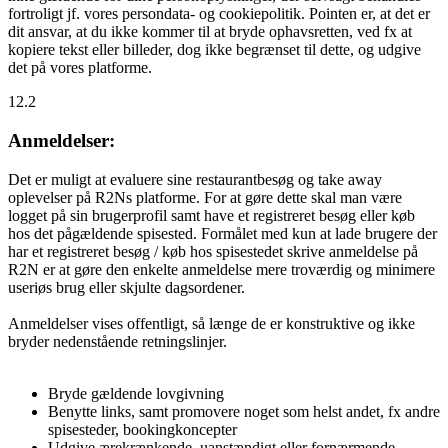
fortroligt jf. vores persondata- og cookiepolitik. Pointen er, at det er
dit ansvar, at du ikke kommer til at bryde ophavsretten, ved fx at
kopiere tekst eller billeder, dog ikke begrænset til dette, og udgive
det på vores platforme.
12.2
Anmeldelser:
Det er muligt at evaluere sine restaurantbesøg og take away
oplevelser på R2Ns platforme. For at gøre dette skal man være
logget på sin brugerprofil samt have et registreret besøg eller køb
hos det pågældende spisested. Formålet med kun at lade brugere der
har et registreret besøg / køb hos spisestedet skrive anmeldelse på
R2N er at gøre den enkelte anmeldelse mere troværdig og minimere
useriøs brug eller skjulte dagsordener.
Anmeldelser vises offentligt, så længe de er konstruktive og ikke
bryder nedenstående retningslinjer.
Bryde gældende lovgivning
Benytte links, samt promovere noget som helst andet, fx andre
spisesteder, bookingkoncepter
Udgive ærekrænkende, uanstændigt eller fornærmende