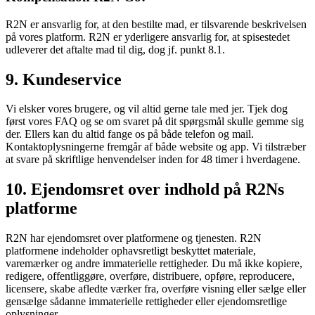
R2N er ansvarlig for, at den bestilte mad, er tilsvarende beskrivelsen
på vores platform. R2N er yderligere ansvarlig for, at spisestedet
udleverer det aftalte mad til dig, dog jf. punkt 8.1.
9. Kundeservice
Vi elsker vores brugere, og vil altid gerne tale med jer. Tjek dog
først vores FAQ og se om svaret på dit spørgsmål skulle gemme sig
der. Ellers kan du altid fange os på både telefon og mail.
Kontaktoplysningerne fremgår af både website og app. Vi tilstræber
at svare på skriftlige henvendelser inden for 48 timer i hverdagene.
10. Ejendomsret over indhold på R2Ns
platforme
R2N har ejendomsret over platformene og tjenesten. R2N
platformene indeholder ophavsretligt beskyttet materiale,
varemærker og andre immaterielle rettigheder. Du må ikke kopiere,
redigere, offentliggøre, overføre, distribuere, opføre, reproducere,
licensere, skabe afledte værker fra, overføre visning eller sælge eller
gensælge sådanne immaterielle rettigheder eller ejendomsretlige
oplysninger.