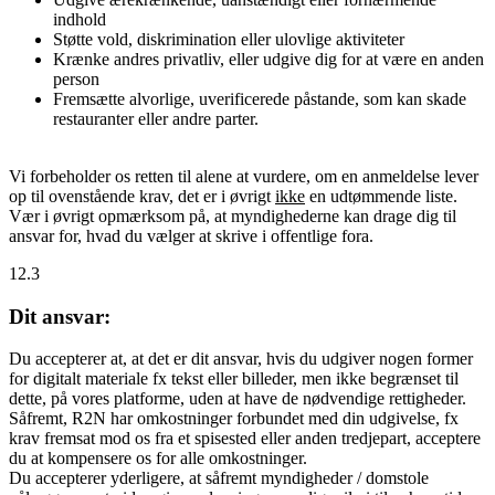
indhold
Støtte vold, diskrimination eller ulovlige aktiviteter
Krænke andres privatliv, eller udgive dig for at være en anden
person
Fremsætte alvorlige, uverificerede påstande, som kan skade
restauranter eller andre parter.
Vi forbeholder os retten til alene at vurdere, om en anmeldelse lever
op til ovenstående krav, det er i øvrigt
ikke
en udtømmende liste.
Vær i øvrigt opmærksom på, at myndighederne kan drage dig til
ansvar for, hvad du vælger at skrive i offentlige fora.
12.3
Dit ansvar:
Du accepterer at, at det er dit ansvar, hvis du udgiver nogen former
for digitalt materiale fx tekst eller billeder, men ikke begrænset til
dette, på vores platforme, uden at have de nødvendige rettigheder.
Såfremt, R2N har omkostninger forbundet med din udgivelse, fx
krav fremsat mod os fra et spisested eller anden tredjepart, acceptere
du at kompensere os for alle omkostninger.
Du accepterer yderligere, at såfremt myndigheder / domstole