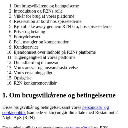
Om brugsvilkårene og betingelserne
Introduktion og R2Ns rolle
Vilkår for brug af vores platforme
Reservation af bord hos spisestederne
Køb af take away gennem R2N Go, hos spisestederne
Priser og betaling
Fortrydelsesret
Fejl, mangler og kompensation
Kundeservice
Ejendomsret over indhold på R2Ns platforme
Tilgængelighed af vores platforme
Din adfærd og dit ansvar
Vores ansvar og ansvarsfraskrivelse
Vores erstatningspligt
Opsigelse
R2N konkurrencevilkår
1. Om brugsvilkårene og betingelserne
Disse brugsvilkår og betingelser, samt vores
persondata- og
cookiepolitik
(samlede vilkår) udgør din aftale med Restaurant 2
Night ApS (R2N).
De samlede vilkår vedrører domænet
www.r2n.dk
og R2N