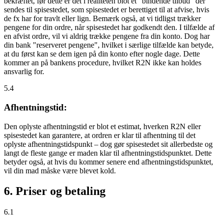
bekræftet, før dette er det i realiteten blot et "bindende tilbud" der
sendes til spisestedet, som spisestedet er berettiget til at afvise, hvis
de fx har for travlt eller lign. Bemærk også, at vi tidligst trækker
pengene for din ordre, når spisestedet har godkendt den. I tilfælde af
en afvist ordre, vil vi aldrig trække pengene fra din konto. Dog har
din bank "reserveret pengene", hvilket i særlige tilfælde kan betyde,
at du først kan se dem igen på din konto efter nogle dage. Dette
kommer an på bankens procedure, hvilket R2N ikke kan holdes
ansvarlig for.
5.4
Afhentningstid:
Den oplyste afhentningstid er blot et estimat, hverken R2N eller
spisestedet kan garantere, at ordren er klar til afhentning til det
oplyste afhentningstidspunkt – dog gør spisestedet sit allerbedste og
langt de fleste gange er maden klar til afhentningstidspunktet. Dette
betyder også, at hvis du kommer senere end afhentningstidspunktet,
vil din mad måske være blevet kold.
6. Priser og betaling
6.1