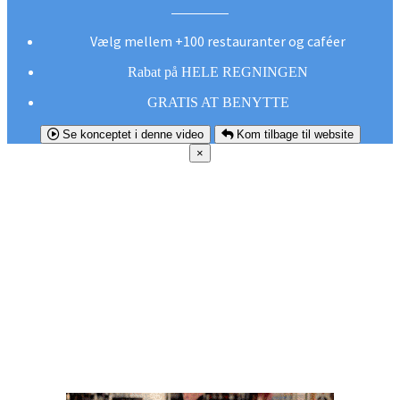
Vælg mellem +100 restauranter og caféer
Rabat på HELE REGNINGEN
GRATIS AT BENYTTE
Se konceptet i denne video
Kom tilbage til website
×
FØR DU
SMUTTER!
Hent vores gratis app og undgå at gå glip af et
godt tilbud næste gang sulten melder sig.