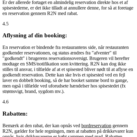
Er der allerede fortaget en almindelig reservation direkte hos et af
spisestederne, er det ikke tilladt at annullere denne, for så at foretage
en reservation gennem R2N med rabat.
4.5
Aflysning af din booking:
En reservation er bindende fra restaurantens side, når restauranten
godkender reservationen, og status ændres fra "afventer" til
"godkendt" i brugerens reservationsoversigt. Brugeren vil herefter
modtage en SMS/notifikation som kvittering. R2N kan dog ikke
stilles til ansvar, i tilfælde af at et spisested bliver nødt til at aflyse en
godkendt reservation. Dette kan ske hvis et spisested ved en fejl
laver en dobbelt booking, så de har booket samme bord to gange,
men også i tilfælde ved uforudsete hændelser hos spisestedet (fx
strømsvigt, brand, sygdom mv.).
4.6
Rabatten:
Bemærk at den rabat, der kan opnås ved
bordreservation
gennem
R2N, gælder for hele regningen, men at rabatten på drikkevarer kun
opnås, hvis drikkevarerne er købt sammen med mad. Rabatten