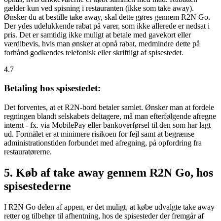
gælder kun ved spisning i restauranten (ikke som take away).
Ønsker du at bestille take away, skal dette gøres gennem R2N Go.
Der ydes udelukkende rabat på varer, som ikke allerede er nedsat i
pris. Det er samtidig ikke muligt at betale med gavekort eller
værdibevis, hvis man ønsker at opnå rabat, medmindre dette på
forhånd godkendes telefonisk eller skriftligt af spisestedet.
4.7
Betaling hos spisestedet:
Det forventes, at et R2N-bord betaler samlet. Ønsker man at fordele
regningen blandt selskabets deltagere, må man efterfølgende afregne
internt - fx. via MobilePay eller bankoverførsel til den som har lagt
ud. Formålet er at minimere risikoen for fejl samt at begrænse
administrationstiden forbundet med afregning, på opfordring fra
restauratørerne.
5. Køb af take away gennem R2N Go, hos
spisestederne
I R2N Go delen af appen, er det muligt, at købe udvalgte take away
retter og tilbehør til afhentning, hos de spisesteder der fremgår af