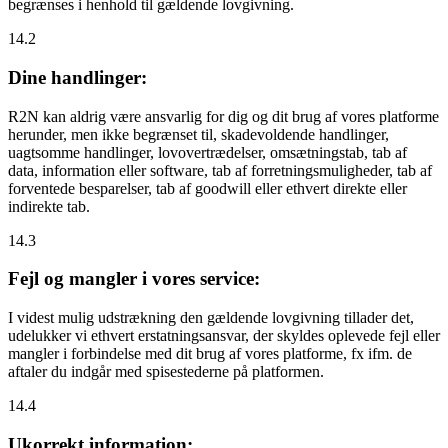
begrænses i henhold til gældende lovgivning.
14.2
Dine handlinger:
R2N kan aldrig være ansvarlig for dig og dit brug af vores platforme
herunder, men ikke begrænset til, skadevoldende handlinger,
uagtsomme handlinger, lovovertrædelser, omsætningstab, tab af
data, information eller software, tab af forretningsmuligheder, tab af
forventede besparelser, tab af goodwill eller ethvert direkte eller
indirekte tab.
14.3
Fejl og mangler i vores service:
I videst mulig udstrækning den gældende lovgivning tillader det,
udelukker vi ethvert erstatningsansvar, der skyldes oplevede fejl eller
mangler i forbindelse med dit brug af vores platforme, fx ifm. de
aftaler du indgår med spisestederne på platformen.
14.4
Ukorrekt information: