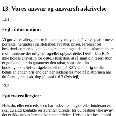
13. Vores ansvar og ansvarsfraskrivelse
13.1
Fejl i information:
Vi gør vores allerypperste for, at oplysningerne på vores platforme er
korrekte, herunder i særdeleshed, rabatter, priser, førpriser og
beskrivelser, men vi kan ikke garantere noget, da det i sidste ende er
restauranterne der udfylder og/eller oplyser dette. Derfor kan R2N
ikke holdes ansvarlig for dette. Husk dog, at så snart din reservation
er godkendt, er du garanteret den rabat, som står i din
bookingbekræftelse. Ligeledes vil du på R2N Go aldrig skulle
betale en anden pris end den der reklameres med på platformen når
du foretager et køb, dog jf. punkt. 6.2 (Pris fejl).
13.2
Fødevareallergier:
Hvis du, eller en medspiser, har fødevareallergier eller intolerancer,
skal du altid kontakte restauranten direkte, før du bestiller take away,
det er
ikke
nok at benytte kommentarfeltet. Hvis du har bestilt bord,