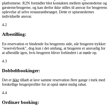
platformene. R2N formidler blot kontakten mellem spisestederne og
gæsterne/brugerne, og kan derfor ikke stilles til ansvar for brugerens
oplevelse af selve restaurantbesøget. Dette er spisestedernes
individuelle ansvar.
4.2
Afbestilling:
En reservation er bindende fra brugerens side, når brugeren trykker
"reservér/book", dog kun i det omfang, at brugeren er ansvarlig for
at afbestille igen, hvis brugeren bliver forhindret i at møde op.
4.3
Dobbeltbookinger:
Det er
ikke
tilladt at lave samme reservation flere gange i træk med
forskellige brugerprofiler for at opnå størst mulig rabat.
4.4
Ordinær booking: