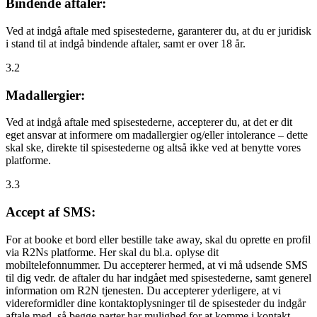
Bindende aftaler:
Ved at indgå aftale med spisestederne, garanterer du, at du er juridisk
i stand til at indgå bindende aftaler, samt er over 18 år.
3.2
Madallergier:
Ved at indgå aftale med spisestederne, accepterer du, at det er dit
eget ansvar at informere om madallergier og/eller intolerance – dette
skal ske, direkte til spisestederne og altså ikke ved at benytte vores
platforme.
3.3
Accept af SMS:
For at booke et bord eller bestille take away, skal du oprette en profil
via R2Ns platforme. Her skal du bl.a. oplyse dit
mobiltelefonnummer. Du accepterer hermed, at vi må udsende SMS
til dig vedr. de aftaler du har indgået med spisestederne, samt generel
information om R2N tjenesten. Du accepterer yderligere, at vi
videreformidler dine kontaktoplysninger til de spisesteder du indgår
aftale med, så begge parter har mulighed for at komme i kontakt