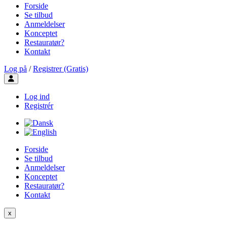
Forside
Se tilbud
Anmeldelser
Konceptet
Restauratør?
Kontakt
Log på
/
Registrer (Gratis)
Toggle user menu
Log ind
Registrér
Forside
Se tilbud
Anmeldelser
Konceptet
Restauratør?
Kontakt
x