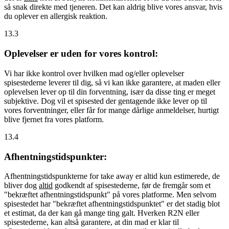
så snak direkte med tjeneren. Det kan aldrig blive vores ansvar, hvis
du oplever en allergisk reaktion.
13.3
Oplevelser er uden for vores kontrol:
Vi har ikke kontrol over hvilken mad og/eller oplevelser
spisestederne leverer til dig, så vi kan ikke garantere, at maden eller
oplevelsen lever op til din forventning, især da disse ting er meget
subjektive. Dog vil et spisested der gentagende ikke lever op til
vores forventninger, eller får for mange dårlige anmeldelser, hurtigt
blive fjernet fra vores platform.
13.4
Afhentningstidspunkter:
Afhentningstidspunkterne for take away er altid kun estimerede, de
bliver dog
altid
godkendt af spisestederne, før de fremgår som et
"bekræftet afhentningstidspunkt" på vores platforme. Men selvom
spisestedet har "bekræftet afhentningstidspunktet" er det stadig blot
et estimat, da der kan gå mange ting galt. Hverken R2N eller
spisestederne, kan altså garantere, at din mad er klar til