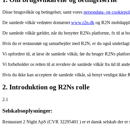
Disse brugsvilkår og betingelser, samt vores
persondata- og cookiepoli
De samlede vilkår vedrører domænet
www.r2n.dk
og R2N mobilapplik
De samlede vilkår gælder, når du benytter R2Ns platforme, fx til at b
Hvis du er restauratør og samarbejder med R2N, er du også underlagt
Vi opfordrer til, at læse de samlede vilkår, før du bruger R2Ns platfo
Vi forbeholder os retten til at revidere de samlede vilkår fra tid til 
Hvis du ikke kan acceptere de samlede vilkår, så benyt venligst ikke
2. Introduktion og R2Ns rolle
2.1
Selskabsoplysninger:
Restaurant 2 Night ApS (CVR 32295401 ) er et dansk selskab der er sti