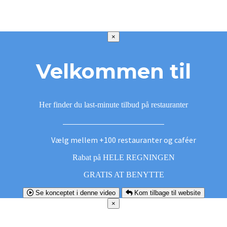
×
Velkommen til
Her finder du last-minute tilbud på restauranter
Vælg mellem +100 restauranter og caféer
Rabat på HELE REGNINGEN
GRATIS AT BENYTTE
Se konceptet i denne video
Kom tilbage til website
×