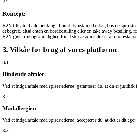
2.2
Koncept:
R2N tilbyder både booking af bord, typisk med rabat, hos de spisestede
et begreb, altså enten en bordbestilling eller en take away bestilling, r
R2N giver dig også mulighed for at skrive anmeldelser af din restauran
3. Vilkår for brug af vores platforme
3.1
Bindende aftaler:
Ved at indgå aftale med spisestederne, garanterer du, at du er juridisk i
3.2
Madallergier:
Ved at indgå aftale med spisestederne, accepterer du, at det er dit eget
3.3