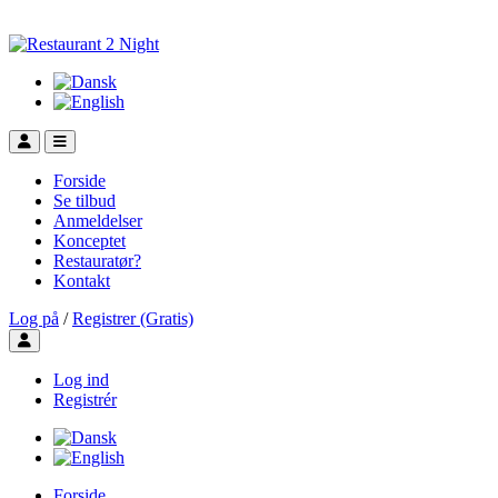
Forside
Se tilbud
Anmeldelser
Konceptet
Restauratør?
Kontakt
Log på
/
Registrer (Gratis)
Toggle user menu
Log ind
Registrér
Forside