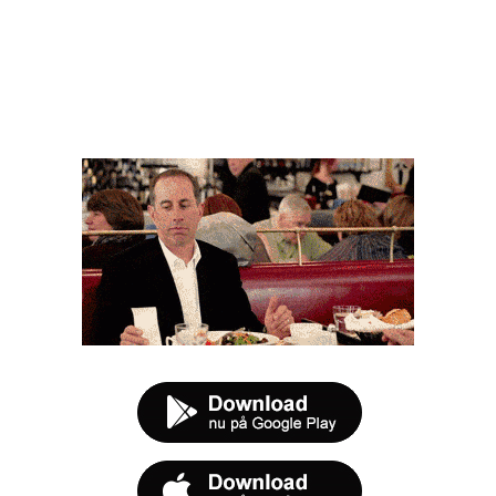
FØR DU SMUTTER
t tilbud næste gang sulten melder sig.