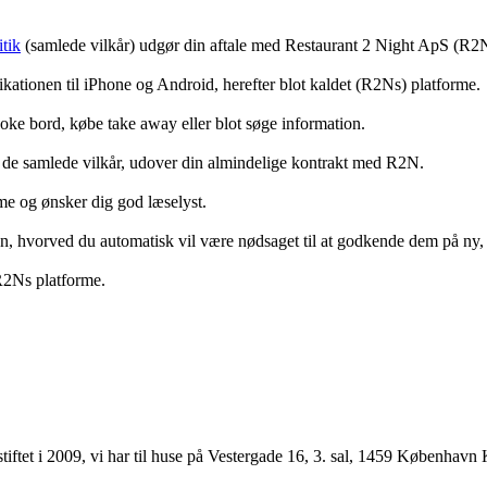
tik
(samlede vilkår) udgør din aftale med Restaurant 2 Night ApS (R2
ationen til iPhone og Android, herefter blot kaldet (R2Ns) platforme.
ooke bord, købe take away eller blot søge information.
 de samlede vilkår, udover din almindelige kontrakt med R2N.
rme og ønsker dig god læselyst.
anden, hvorved du automatisk vil være nødsaget til at godkende dem på ny
 R2Ns platforme.
ftet i 2009, vi har til huse på Vestergade 16, 3. sal, 1459 København 