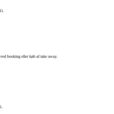
N).
, ved booking eller køb af take away.
K.