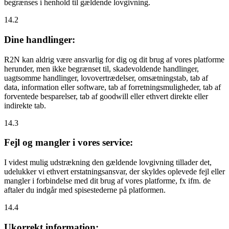
begrænses i henhold til gældende lovgivning.
14.2
Dine handlinger:
R2N kan aldrig være ansvarlig for dig og dit brug af vores platforme
herunder, men ikke begrænset til, skadevoldende handlinger,
uagtsomme handlinger, lovovertrædelser, omsætningstab, tab af
data, information eller software, tab af forretningsmuligheder, tab af
forventede besparelser, tab af goodwill eller ethvert direkte eller
indirekte tab.
14.3
Fejl og mangler i vores service:
I videst mulig udstrækning den gældende lovgivning tillader det,
udelukker vi ethvert erstatningsansvar, der skyldes oplevede fejl eller
mangler i forbindelse med dit brug af vores platforme, fx ifm. de
aftaler du indgår med spisestederne på platformen.
14.4
Ukorrekt information: