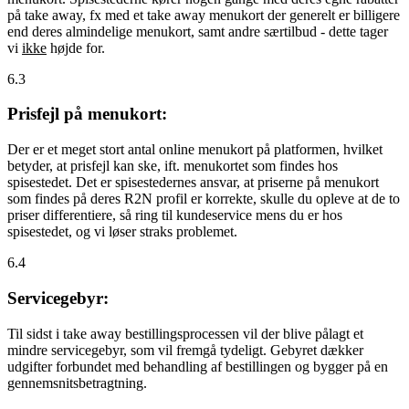
på take away, fx med et take away menukort der generelt er billigere
end deres almindelige menukort, samt andre særtilbud - dette tager
vi
ikke
højde for.
6.3
Prisfejl på menukort:
Der er et meget stort antal online menukort på platformen, hvilket
betyder, at prisfejl kan ske, ift. menukortet som findes hos
spisestedet. Det er spisestedernes ansvar, at priserne på menukort
som findes på deres R2N profil er korrekte, skulle du opleve at de to
priser differentiere, så ring til kundeservice mens du er hos
spisestedet, og vi løser straks problemet.
6.4
Servicegebyr:
Til sidst i take away bestillingsprocessen vil der blive pålagt et
mindre servicegebyr, som vil fremgå tydeligt. Gebyret dækker
udgifter forbundet med behandling af bestillingen og bygger på en
gennemsnitsbetragtning.