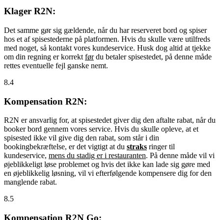
Klager R2N:
Det samme gør sig gældende, når du har reserveret bord og spiser
hos et af spisestederne på platformen. Hvis du skulle være utilfreds
med noget, så kontakt vores kundeservice. Husk dog altid at tjekke
om din regning er korrekt
før
du betaler spisestedet, på denne måde
rettes eventuelle fejl ganske nemt.
8.4
Kompensation R2N:
R2N er ansvarlig for, at spisestedet giver dig den aftalte rabat, når du
booker bord gennem vores service. Hvis du skulle opleve, at et
spisested ikke vil give dig den rabat, som står i din
bookingbekræftelse, er det vigtigt at du
straks
ringer til
kundeservice,
mens du stadig er i restauranten
. På denne måde vil vi
øjeblikkeligt løse problemet og hvis det ikke kan lade sig gøre med
en øjeblikkelig løsning, vil vi efterfølgende kompensere dig for den
manglende rabat.
8.5
Kompensation R2N Go: