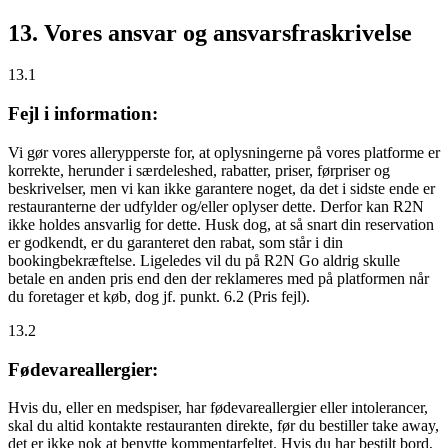
13. Vores ansvar og ansvarsfraskrivelse
13.1
Fejl i information:
Vi gør vores allerypperste for, at oplysningerne på vores platforme er
korrekte, herunder i særdeleshed, rabatter, priser, førpriser og
beskrivelser, men vi kan ikke garantere noget, da det i sidste ende er
restauranterne der udfylder og/eller oplyser dette. Derfor kan R2N
ikke holdes ansvarlig for dette. Husk dog, at så snart din reservation
er godkendt, er du garanteret den rabat, som står i din
bookingbekræftelse. Ligeledes vil du på R2N Go aldrig skulle
betale en anden pris end den der reklameres med på platformen når
du foretager et køb, dog jf. punkt. 6.2 (Pris fejl).
13.2
Fødevareallergier:
Hvis du, eller en medspiser, har fødevareallergier eller intolerancer,
skal du altid kontakte restauranten direkte, før du bestiller take away,
det er
ikke
nok at benytte kommentarfeltet. Hvis du har bestilt bord,