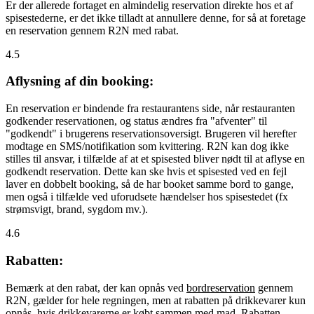
Er der allerede fortaget en almindelig reservation direkte hos et af
spisestederne, er det ikke tilladt at annullere denne, for så at foretage
en reservation gennem R2N med rabat.
4.5
Aflysning af din booking:
En reservation er bindende fra restaurantens side, når restauranten
godkender reservationen, og status ændres fra "afventer" til
"godkendt" i brugerens reservationsoversigt. Brugeren vil herefter
modtage en SMS/notifikation som kvittering. R2N kan dog ikke
stilles til ansvar, i tilfælde af at et spisested bliver nødt til at aflyse en
godkendt reservation. Dette kan ske hvis et spisested ved en fejl
laver en dobbelt booking, så de har booket samme bord to gange,
men også i tilfælde ved uforudsete hændelser hos spisestedet (fx
strømsvigt, brand, sygdom mv.).
4.6
Rabatten:
Bemærk at den rabat, der kan opnås ved
bordreservation
gennem
R2N, gælder for hele regningen, men at rabatten på drikkevarer kun
opnås, hvis drikkevarerne er købt sammen med mad. Rabatten