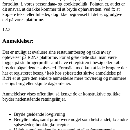
fortroligt jf. vores persondata- og cookiepolitik. Pointen er, at det er
dit ansvar, at du ikke kommer til at bryde ophavsretten, ved fx at
kopiere tekst eller billeder, dog ikke begrænset til dette, og udgive
det på vores platforme.
12.2
Anmeldelser:
Det er muligt at evaluere sine restaurantbesøg og take away
oplevelser på R2Ns platforme. For at gøre dette skal man være
logget på sin brugerprofil samt have et registreret besøg eller køb
hos det pågældende spisested. Formålet med kun at lade brugere der
har et registreret besøg / køb hos spisestedet skrive anmeldelse på
R2N er at gøre den enkelte anmeldelse mere troværdig og minimere
useriøs brug eller skjulte dagsordener.
Anmeldelser vises offentligt, så længe de er konstruktive og ikke
bryder nedenstående retningslinjer.
Bryde gældende lovgivning
Benytte links, samt promovere noget som helst andet, fx andre
spisesteder, bookingkoncepter
Udgive ærekrænkende, uanstændigt eller fornærmende