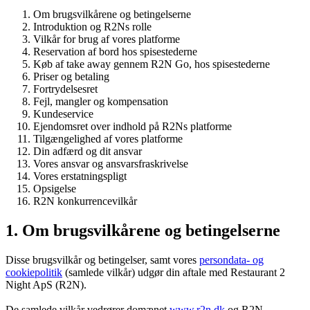
Om brugsvilkårene og betingelserne
Introduktion og R2Ns rolle
Vilkår for brug af vores platforme
Reservation af bord hos spisestederne
Køb af take away gennem R2N Go, hos spisestederne
Priser og betaling
Fortrydelsesret
Fejl, mangler og kompensation
Kundeservice
Ejendomsret over indhold på R2Ns platforme
Tilgængelighed af vores platforme
Din adfærd og dit ansvar
Vores ansvar og ansvarsfraskrivelse
Vores erstatningspligt
Opsigelse
R2N konkurrencevilkår
1. Om brugsvilkårene og betingelserne
Disse brugsvilkår og betingelser, samt vores
persondata- og
cookiepolitik
(samlede vilkår) udgør din aftale med Restaurant 2
Night ApS (R2N).
De samlede vilkår vedrører domænet
www.r2n.dk
og R2N