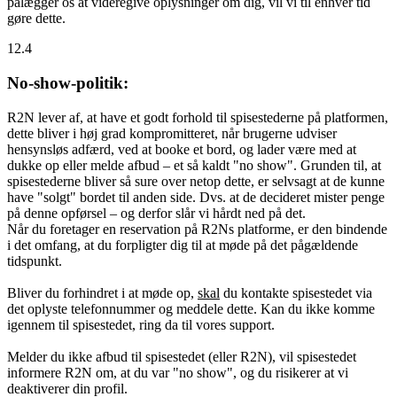
pålægger os at videregive oplysninger om dig, vil vi til enhver tid
gøre dette.
12.4
No-show-politik:
R2N lever af, at have et godt forhold til spisestederne på platformen,
dette bliver i høj grad kompromitteret, når brugerne udviser
hensynsløs adfærd, ved at booke et bord, og lader være med at
dukke op eller melde afbud – et så kaldt "no show". Grunden til, at
spisestederne bliver så sure over netop dette, er selvsagt at de kunne
have "solgt" bordet til anden side. Dvs. at de decideret mister penge
på denne opførsel – og derfor slår vi hårdt ned på det.
Når du foretager en reservation på R2Ns platforme, er den bindende
i det omfang, at du forpligter dig til at møde på det pågældende
tidspunkt.
Bliver du forhindret i at møde op,
skal
du kontakte spisestedet via
det oplyste telefonnummer og meddele dette. Kan du ikke komme
igennem til spisestedet, ring da til vores support.
Melder du ikke afbud til spisestedet (eller R2N), vil spisestedet
informere R2N om, at du var "no show", og du risikerer at vi
deaktiverer din profil.