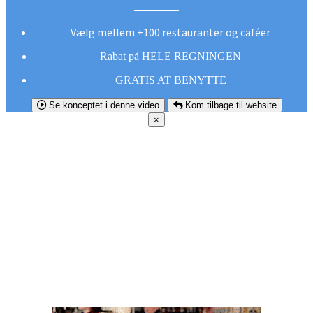
Vælg mellem +100 restauranter og caféer
Rabat på HELE REGNINGEN
GRATIS AT BENYTTE
Se konceptet i denne video
Kom tilbage til website
×
FØR DU
SMUTTER!
Hent vores gratis app og undgå at gå glip af et
godt tilbud næste gang sulten melder sig.