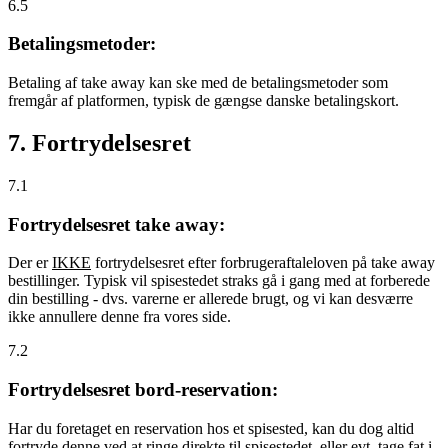
6.5
Betalingsmetoder:
Betaling af take away kan ske med de betalingsmetoder som
fremgår af platformen, typisk de gængse danske betalingskort.
7. Fortrydelsesret
7.1
Fortrydelsesret take away:
Der er
IKKE
fortrydelsesret efter forbrugeraftaleloven på take away
bestillinger. Typisk vil spisestedet straks gå i gang med at forberede
din bestilling - dvs. varerne er allerede brugt, og vi kan desværre
ikke annullere denne fra vores side.
7.2
Fortrydelsesret bord-reservation:
Har du foretaget en reservation hos et spisested, kan du dog altid
fortryde denne ved at ringe direkte til spisestedet, eller evt. tage fat i