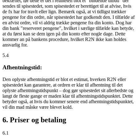
bekræftet, før dette er det i realiteten blot et "bindende tilbud" der
sendes til spisestedet, som spisestedet er berettiget til at afvise, hvis
de fx har for travlt eller lign. Bemærk også, at vi tidligst trækker
pengene for din ordre, når spisestedet har godkendt den. I tilfælde af
en afvist ordre, vil vi aldrig trække pengene fra din konto. Dog har
din bank "reserveret pengene", hvilket i særlige tilfælde kan betyde,
at du først kan se dem igen på din konto efter nogle dage. Dette
kommer an på bankens procedure, hvilket R2N ikke kan holdes
ansvarlig for.
5.4
Afhentningstid:
Den oplyste afhentningstid er blot et estimat, hverken R2N eller
spisestedet kan garantere, at ordren er klar til afhentning til det
oplyste afhentningstidspunkt – dog gør spisestedet sit allerbedste og
langt de fleste gange er maden klar til afhentningstidspunktet. Dette
betyder også, at hvis du kommer senere end afhentningstidspunktet,
vil din mad måske være blevet kold.
6. Priser og betaling
6.1