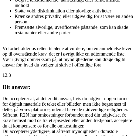
indhold
Støtte vold, diskrimination eller ulovlige aktiviteter
Krænke andres privatliv, eller udgive dig for at være en anden
person
Fremsætte alvorlige, uverificerede påstande, som kan skade
restauranter eller andre parter.
Vi forbeholder os retten til alene at vurdere, om en anmeldelse lever
op til ovenstående krav, det er i øvrigt
ikke
en udtømmende liste.
Vær i øvrigt opmærksom på, at myndighederne kan drage dig til
ansvar for, hvad du vælger at skrive i offentlige fora.
12.3
Dit ansvar:
Du accepterer at, at det er dit ansvar, hvis du udgiver nogen former
for digitalt materiale fx tekst eller billeder, men ikke begrænset til
dette, på vores platforme, uden at have de nødvendige rettigheder.
Såfremt, R2N har omkostninger forbundet med din udgivelse, fx
krav fremsat mod os fra et spisested eller anden tredjepart, acceptere
du at kompensere os for alle omkostninger.
Du accepterer yderligere, at såfremt myndigheder / domstole