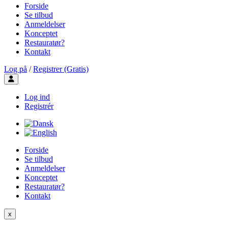
Forside
Se tilbud
Anmeldelser
Konceptet
Restauratør?
Kontakt
Log på
/
Registrer (Gratis)
Toggle user menu
Log ind
Registrér
Forside
Se tilbud
Anmeldelser
Konceptet
Restauratør?
Kontakt
x