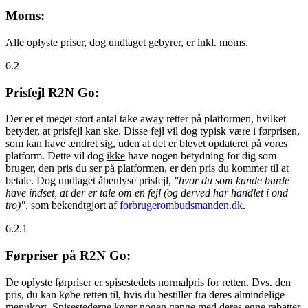
Moms:
Alle oplyste priser, dog
undtaget
gebyrer, er inkl. moms.
6.2
Prisfejl R2N Go:
Der er et meget stort antal take away retter på platformen, hvilket
betyder, at prisfejl kan ske. Disse fejl vil dog typisk være i førprisen,
som kan have ændret sig, uden at det er blevet opdateret på vores
platform. Dette vil dog
ikke
have nogen betydning for dig som
bruger, den pris du ser på platformen, er den pris du kommer til at
betale. Dog undtaget åbenlyse prisfejl,
"hvor du som kunde burde
have indset, at der er tale om en fejl (og derved har handlet i ond
tro)"
, som bekendtgjort af
forbrugerombudsmanden.dk
.
6.2.1
Førpriser på R2N Go:
De oplyste førpriser er spisestedets normalpris for retten. Dvs. den
pris, du kan købe retten til, hvis du bestiller fra deres almindelige
menukort. Spisestederne kører nogen gange med deres egne rabatter