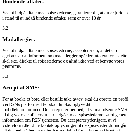
Bindende aftaler:
Ved at indgå aftale med spisestederne, garanterer du, at du er juridisk
i stand til at indgå bindende aftaler, samt er over 18 år.
3.2
Madallergier:
Ved at indgå aftale med spisestederne, accepterer du, at det er dit
eget ansvar at informere om madallergier og/eller intolerance – dette
skal ske, direkte til spisestederne og altså ikke ved at benytte vores
platforme.
3.3
Accept af SMS:
For at booke et bord eller bestille take away, skal du oprette en profil
via R2Ns platforme. Her skal du bl.a. oplyse dit
mobiltelefonnummer. Du accepterer hermed, at vi må udsende SMS
til dig vedr. de aftaler du har indgået med spisestederne, samt generel
information om R2N tjenesten. Du accepterer yderligere, at vi
videreformidler dine kontaktoplysninger til de spisesteder du indgår
aftale med, så begge parter har mulighed for at komme i kontakt