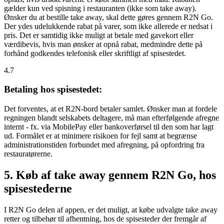
gælder kun ved spisning i restauranten (ikke som take away).
Ønsker du at bestille take away, skal dette gøres gennem R2N Go.
Der ydes udelukkende rabat på varer, som ikke allerede er nedsat i
pris. Det er samtidig ikke muligt at betale med gavekort eller
værdibevis, hvis man ønsker at opnå rabat, medmindre dette på
forhånd godkendes telefonisk eller skriftligt af spisestedet.
4.7
Betaling hos spisestedet:
Det forventes, at et R2N-bord betaler samlet. Ønsker man at fordele
regningen blandt selskabets deltagere, må man efterfølgende afregne
internt - fx. via MobilePay eller bankoverførsel til den som har lagt
ud. Formålet er at minimere risikoen for fejl samt at begrænse
administrationstiden forbundet med afregning, på opfordring fra
restauratørerne.
5. Køb af take away gennem R2N Go, hos
spisestederne
I R2N Go delen af appen, er det muligt, at købe udvalgte take away
retter og tilbehør til afhentning, hos de spisesteder der fremgår af