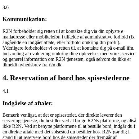
3.6
Kommunikation:
R2N forbeholder sig retten til at kontakte dig via din oplyste e-
mailadresse eller mobiltelefon i tilfælde af administrative forhold (fx
angående en indgået aftale, eller forhold omkring din profil).
Yderligere forbeholder vi os retten til, at kontakte dig på e-mail ifm.
indsamling af evaluering omkring dine oplevelser med vores service
og generel information om R2N tjenesten, også selvom du ikke er
tilmeldt nyhedsbrev fra r2n.dk.
4. Reservation af bord hos spisestederne
4.1
Indgåelse af aftaler:
Bemærk venligst, at det er spisestedet, der direkte leverer den
serveringstjeneste, du bestiller ved at bruge R2Ns platforme, og altså
ikke R2N. Ved at benytte platformene til at bestille bord, indgår du i
en direkte aftale med det spisested du bestiller hos. R2N gør dig i
stand til at reservere bord hos de spisesteder der fremgår af