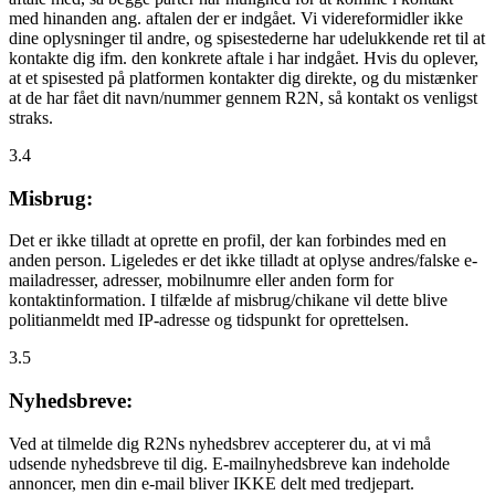
med hinanden ang. aftalen der er indgået. Vi videreformidler ikke
dine oplysninger til andre, og spisestederne har udelukkende ret til at
kontakte dig ifm. den konkrete aftale i har indgået. Hvis du oplever,
at et spisested på platformen kontakter dig direkte, og du mistænker
at de har fået dit navn/nummer gennem R2N, så kontakt os venligst
straks.
3.4
Misbrug:
Det er ikke tilladt at oprette en profil, der kan forbindes med en
anden person. Ligeledes er det ikke tilladt at oplyse andres/falske e-
mailadresser, adresser, mobilnumre eller anden form for
kontaktinformation. I tilfælde af misbrug/chikane vil dette blive
politianmeldt med IP-adresse og tidspunkt for oprettelsen.
3.5
Nyhedsbreve:
Ved at tilmelde dig R2Ns nyhedsbrev accepterer du, at vi må
udsende nyhedsbreve til dig. E-mailnyhedsbreve kan indeholde
annoncer, men din e-mail bliver IKKE delt med tredjepart.