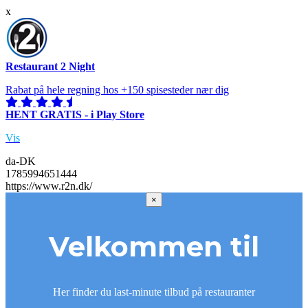
x
Restaurant 2 Night
Rabat på hele regning hos +150 spisesteder nær dig
HENT GRATIS - i Play Store
Vis
da-DK
1785994651444
https://www.r2n.dk/
×
Velkommen til
Her finder du last-minute tilbud på restauranter