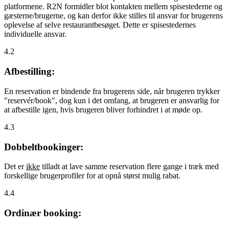
platformene. R2N formidler blot kontakten mellem spisestederne og
gæsterne/brugerne, og kan derfor ikke stilles til ansvar for brugerens
oplevelse af selve restaurantbesøget. Dette er spisestedernes
individuelle ansvar.
4.2
Afbestilling:
En reservation er bindende fra brugerens side, når brugeren trykker
"reservér/book", dog kun i det omfang, at brugeren er ansvarlig for
at afbestille igen, hvis brugeren bliver forhindret i at møde op.
4.3
Dobbeltbookinger:
Det er
ikke
tilladt at lave samme reservation flere gange i træk med
forskellige brugerprofiler for at opnå størst mulig rabat.
4.4
Ordinær booking: