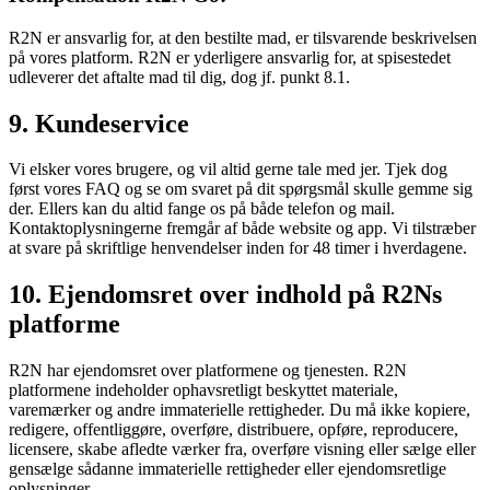
R2N er ansvarlig for, at den bestilte mad, er tilsvarende beskrivelsen
på vores platform. R2N er yderligere ansvarlig for, at spisestedet
udleverer det aftalte mad til dig, dog jf. punkt 8.1.
9. Kundeservice
Vi elsker vores brugere, og vil altid gerne tale med jer. Tjek dog
først vores FAQ og se om svaret på dit spørgsmål skulle gemme sig
der. Ellers kan du altid fange os på både telefon og mail.
Kontaktoplysningerne fremgår af både website og app. Vi tilstræber
at svare på skriftlige henvendelser inden for 48 timer i hverdagene.
10. Ejendomsret over indhold på R2Ns
platforme
R2N har ejendomsret over platformene og tjenesten. R2N
platformene indeholder ophavsretligt beskyttet materiale,
varemærker og andre immaterielle rettigheder. Du må ikke kopiere,
redigere, offentliggøre, overføre, distribuere, opføre, reproducere,
licensere, skabe afledte værker fra, overføre visning eller sælge eller
gensælge sådanne immaterielle rettigheder eller ejendomsretlige
oplysninger.