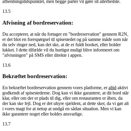
afhentningstidspunktet, men begge parter vil gøre sit allerbedste.
13.5
Afvisning af bordreservation:
Du accepterer, at når du fortager en "bordreservation" gennem R2N,
er det blot en forespørgsel til spisestedet og på samme måde som når
du selv ringer ned, kan det ske, at de er fuldt booket, eller holder
lukket. I dette tilfælde vil du hurtigst muligt blive informeret om
"afvisningen" på SMS eller direkte i appen.
13.6
Bekræftet bordreservation:
En bekræftet bordreservation gennem vores platforme, er
altid
aktivt
godkendt af spisestederne. Dog kan vi ikke garantere, at dit bord står
klar, eller om der er plads til dig, eller om restauranten er åben, da
der kan ske fejl. Dog er det uhyre sjældent, at dette sker, da vi gør alt
i vores magt for at netop at undgå en sådan situation. Men vi kan
ikke garantere noget eller holdes ansvarlige.
13.7