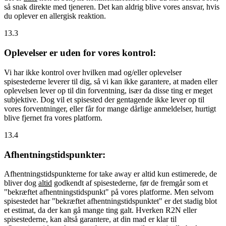
så snak direkte med tjeneren. Det kan aldrig blive vores ansvar, hvis
du oplever en allergisk reaktion.
13.3
Oplevelser er uden for vores kontrol:
Vi har ikke kontrol over hvilken mad og/eller oplevelser
spisestederne leverer til dig, så vi kan ikke garantere, at maden eller
oplevelsen lever op til din forventning, især da disse ting er meget
subjektive. Dog vil et spisested der gentagende ikke lever op til
vores forventninger, eller får for mange dårlige anmeldelser, hurtigt
blive fjernet fra vores platform.
13.4
Afhentningstidspunkter:
Afhentningstidspunkterne for take away er altid kun estimerede, de
bliver dog
altid
godkendt af spisestederne, før de fremgår som et
"bekræftet afhentningstidspunkt" på vores platforme. Men selvom
spisestedet har "bekræftet afhentningstidspunktet" er det stadig blot
et estimat, da der kan gå mange ting galt. Hverken R2N eller
spisestederne, kan altså garantere, at din mad er klar til