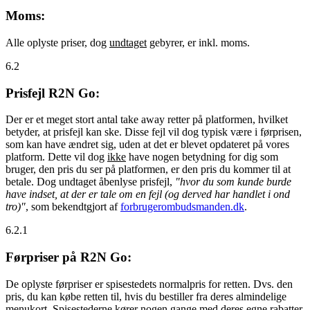
Moms:
Alle oplyste priser, dog
undtaget
gebyrer, er inkl. moms.
6.2
Prisfejl R2N Go:
Der er et meget stort antal take away retter på platformen, hvilket
betyder, at prisfejl kan ske. Disse fejl vil dog typisk være i førprisen,
som kan have ændret sig, uden at det er blevet opdateret på vores
platform. Dette vil dog
ikke
have nogen betydning for dig som
bruger, den pris du ser på platformen, er den pris du kommer til at
betale. Dog undtaget åbenlyse prisfejl,
"hvor du som kunde burde
have indset, at der er tale om en fejl (og derved har handlet i ond
tro)"
, som bekendtgjort af
forbrugerombudsmanden.dk
.
6.2.1
Førpriser på R2N Go:
De oplyste førpriser er spisestedets normalpris for retten. Dvs. den
pris, du kan købe retten til, hvis du bestiller fra deres almindelige
menukort. Spisestederne kører nogen gange med deres egne rabatter