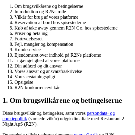
Om brugsvilkårene og betingelserne
Introduktion og R2Ns rolle
Vilkår for brug af vores platforme
Reservation af bord hos spisestederne
Køb af take away gennem R2N Go, hos spisestederne
Priser og betaling
Fortrydelsesret
Fejl, mangler og kompensation
Kundeservice
Ejendomsret over indhold på R2Ns platforme
Tilgængelighed af vores platforme
Din adfærd og dit ansvar
Vores ansvar og ansvarsfraskrivelse
Vores erstatningspligt
Opsigelse
R2N konkurrencevilkår
1. Om brugsvilkårene og betingelserne
Disse brugsvilkår og betingelser, samt vores
persondata- og
cookiepolitik
(samlede vilkår) udgør din aftale med Restaurant 2
Night ApS (R2N).
De samlede vilkår vedrører domænet
www.r2n.dk
og R2N