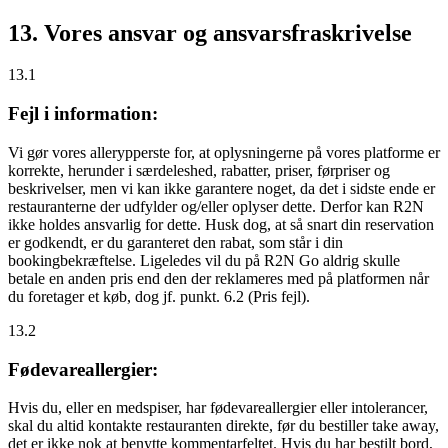
13. Vores ansvar og ansvarsfraskrivelse
13.1
Fejl i information:
Vi gør vores allerypperste for, at oplysningerne på vores platforme er
korrekte, herunder i særdeleshed, rabatter, priser, førpriser og
beskrivelser, men vi kan ikke garantere noget, da det i sidste ende er
restauranterne der udfylder og/eller oplyser dette. Derfor kan R2N
ikke holdes ansvarlig for dette. Husk dog, at så snart din reservation
er godkendt, er du garanteret den rabat, som står i din
bookingbekræftelse. Ligeledes vil du på R2N Go aldrig skulle
betale en anden pris end den der reklameres med på platformen når
du foretager et køb, dog jf. punkt. 6.2 (Pris fejl).
13.2
Fødevareallergier:
Hvis du, eller en medspiser, har fødevareallergier eller intolerancer,
skal du altid kontakte restauranten direkte, før du bestiller take away,
det er
ikke
nok at benytte kommentarfeltet. Hvis du har bestilt bord,