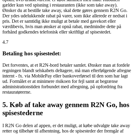
gælder kun ved spisning i restauranten (ikke som take away).
Ønsker du at bestille take away, skal dette gøres gennem R2N Go.
Der ydes udelukkende rabat på varer, som ikke allerede er nedsat i
pris. Det er samtidig ikke muligt at betale med gavekort eller
værdibevis, hvis man ønsker at opnå rabat, medmindre dette på
forhånd godkendes telefonisk eller skriftligt af spisestedet.
4.7
Betaling hos spisestedet:
Det forventes, at et R2N-bord betaler samlet. Ønsker man at fordele
regningen blandt selskabets deltagere, må man efterfølgende afregne
internt - fx. via MobilePay eller bankoverførsel til den som har lagt
ud. Formålet er at minimere risikoen for fejl samt at begrænse
administrationstiden forbundet med afregning, på opfordring fra
restauratørerne.
5. Køb af take away gennem R2N Go, hos
spisestederne
I R2N Go delen af appen, er det muligt, at købe udvalgte take away
retter og tilbehør til afhentning, hos de spisesteder der fremgår af