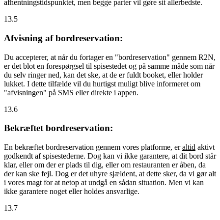
afhentningstidspunktet, men begge parter vil gøre sit allerbedste.
13.5
Afvisning af bordreservation:
Du accepterer, at når du fortager en "bordreservation" gennem R2N,
er det blot en forespørgsel til spisestedet og på samme måde som når
du selv ringer ned, kan det ske, at de er fuldt booket, eller holder
lukket. I dette tilfælde vil du hurtigst muligt blive informeret om
"afvisningen" på SMS eller direkte i appen.
13.6
Bekræftet bordreservation:
En bekræftet bordreservation gennem vores platforme, er
altid
aktivt
godkendt af spisestederne. Dog kan vi ikke garantere, at dit bord står
klar, eller om der er plads til dig, eller om restauranten er åben, da
der kan ske fejl. Dog er det uhyre sjældent, at dette sker, da vi gør alt
i vores magt for at netop at undgå en sådan situation. Men vi kan
ikke garantere noget eller holdes ansvarlige.
13.7