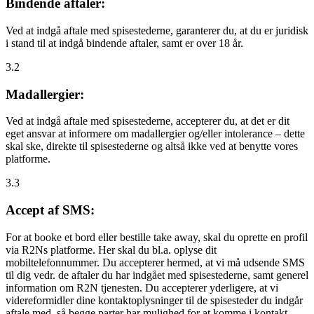
Bindende aftaler:
Ved at indgå aftale med spisestederne, garanterer du, at du er juridisk
i stand til at indgå bindende aftaler, samt er over 18 år.
3.2
Madallergier:
Ved at indgå aftale med spisestederne, accepterer du, at det er dit
eget ansvar at informere om madallergier og/eller intolerance – dette
skal ske, direkte til spisestederne og altså ikke ved at benytte vores
platforme.
3.3
Accept af SMS:
For at booke et bord eller bestille take away, skal du oprette en profil
via R2Ns platforme. Her skal du bl.a. oplyse dit
mobiltelefonnummer. Du accepterer hermed, at vi må udsende SMS
til dig vedr. de aftaler du har indgået med spisestederne, samt generel
information om R2N tjenesten. Du accepterer yderligere, at vi
videreformidler dine kontaktoplysninger til de spisesteder du indgår
aftale med, så begge parter har mulighed for at komme i kontakt