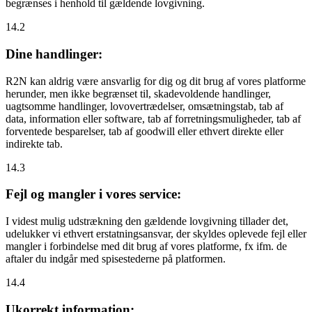
begrænses i henhold til gældende lovgivning.
14.2
Dine handlinger:
R2N kan aldrig være ansvarlig for dig og dit brug af vores platforme
herunder, men ikke begrænset til, skadevoldende handlinger,
uagtsomme handlinger, lovovertrædelser, omsætningstab, tab af
data, information eller software, tab af forretningsmuligheder, tab af
forventede besparelser, tab af goodwill eller ethvert direkte eller
indirekte tab.
14.3
Fejl og mangler i vores service:
I videst mulig udstrækning den gældende lovgivning tillader det,
udelukker vi ethvert erstatningsansvar, der skyldes oplevede fejl eller
mangler i forbindelse med dit brug af vores platforme, fx ifm. de
aftaler du indgår med spisestederne på platformen.
14.4
Ukorrekt information: