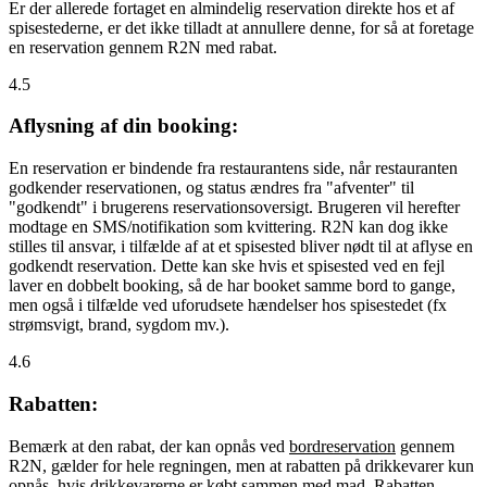
Er der allerede fortaget en almindelig reservation direkte hos et af
spisestederne, er det ikke tilladt at annullere denne, for så at foretage
en reservation gennem R2N med rabat.
4.5
Aflysning af din booking:
En reservation er bindende fra restaurantens side, når restauranten
godkender reservationen, og status ændres fra "afventer" til
"godkendt" i brugerens reservationsoversigt. Brugeren vil herefter
modtage en SMS/notifikation som kvittering. R2N kan dog ikke
stilles til ansvar, i tilfælde af at et spisested bliver nødt til at aflyse en
godkendt reservation. Dette kan ske hvis et spisested ved en fejl
laver en dobbelt booking, så de har booket samme bord to gange,
men også i tilfælde ved uforudsete hændelser hos spisestedet (fx
strømsvigt, brand, sygdom mv.).
4.6
Rabatten:
Bemærk at den rabat, der kan opnås ved
bordreservation
gennem
R2N, gælder for hele regningen, men at rabatten på drikkevarer kun
opnås, hvis drikkevarerne er købt sammen med mad. Rabatten