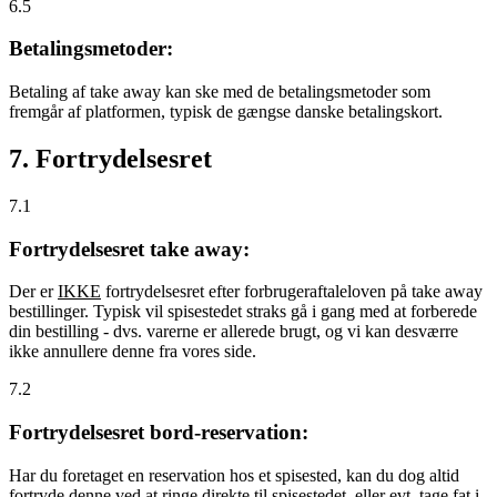
6.5
Betalingsmetoder:
Betaling af take away kan ske med de betalingsmetoder som
fremgår af platformen, typisk de gængse danske betalingskort.
7. Fortrydelsesret
7.1
Fortrydelsesret take away:
Der er
IKKE
fortrydelsesret efter forbrugeraftaleloven på take away
bestillinger. Typisk vil spisestedet straks gå i gang med at forberede
din bestilling - dvs. varerne er allerede brugt, og vi kan desværre
ikke annullere denne fra vores side.
7.2
Fortrydelsesret bord-reservation:
Har du foretaget en reservation hos et spisested, kan du dog altid
fortryde denne ved at ringe direkte til spisestedet, eller evt. tage fat i