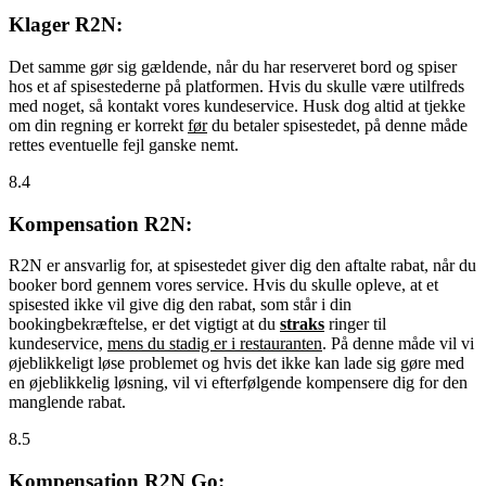
Klager R2N:
Det samme gør sig gældende, når du har reserveret bord og spiser
hos et af spisestederne på platformen. Hvis du skulle være utilfreds
med noget, så kontakt vores kundeservice. Husk dog altid at tjekke
om din regning er korrekt
før
du betaler spisestedet, på denne måde
rettes eventuelle fejl ganske nemt.
8.4
Kompensation R2N:
R2N er ansvarlig for, at spisestedet giver dig den aftalte rabat, når du
booker bord gennem vores service. Hvis du skulle opleve, at et
spisested ikke vil give dig den rabat, som står i din
bookingbekræftelse, er det vigtigt at du
straks
ringer til
kundeservice,
mens du stadig er i restauranten
. På denne måde vil vi
øjeblikkeligt løse problemet og hvis det ikke kan lade sig gøre med
en øjeblikkelig løsning, vil vi efterfølgende kompensere dig for den
manglende rabat.
8.5
Kompensation R2N Go: